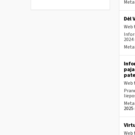
Metai
Dėl 
Web t
Infor
2024 
Metai
Info
paja
pate
Web t
Prane
liepos
Metai
2025 
Virt
Web t