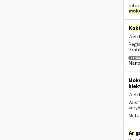
Infor
moke
Kok
Web t
Regis
Grafi
palūk
Mano 
Moks
kiek
Web t
Valst
kūryb
Metai
Ar
ga