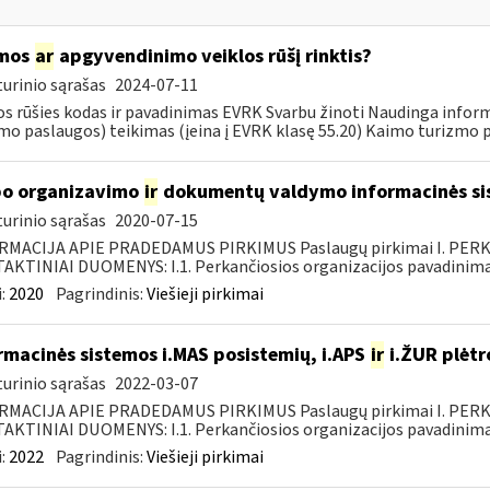
mos
ar
apgyvendinimo veiklos rūšį rinktis?
urinio sąrašas
2024-07-11
os rūšies kodas ir pavadinimas EVRK Svarbu žinoti Naudinga info
mo paslaugos) teikimas (įeina į EVRK klasę 55.20) Kaimo turizmo pa
o organizavimo
ir
dokumentų valdymo informacinės si
urinio sąrašas
2020-07-15
RMACIJA APIE PRADEDAMUS PIRKIMUS Paslaugų pirkimai I. PER
KTINIAI DUOMENYS: I.1. Perkančiosios organizacijos pavadinimas
:
2020
Pagrindinis:
Viešieji pirkimai
rmacinės sistemos i.MAS posistemių, i.APS
ir
i.ŽUR plėtr
urinio sąrašas
2022-03-07
RMACIJA APIE PRADEDAMUS PIRKIMUS Paslaugų pirkimai I. PER
KTINIAI DUOMENYS: I.1. Perkančiosios organizacijos pavadinimas
:
2022
Pagrindinis:
Viešieji pirkimai