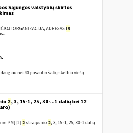
os Sąjungos valstybių skirtos
rkimas
ANČIOJI ORGANIZACIJA, ADRESAS
IR
...
m.
daugiau nei 40 pasaulio šalių skelbia viešą
nio
2
, 3, 15-1, 25, 30-...1 dalių bei 12
aro)
ėme PMĮ[1]
2
straipsnio
2
, 3, 15-1, 25, 30-1 dalių