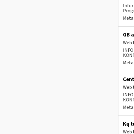
Infor
Progr
Metai
GB a
Web t
INFO
KONTA
Metai
Cent
Web t
INFO
KONTA
Metai
Ką t
Web t