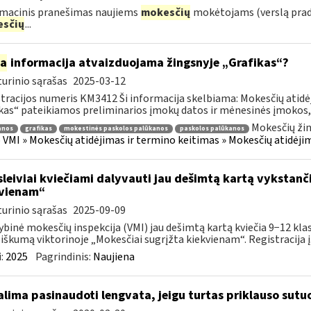
macinis pranešimas naujiems
mokesčių
mokėtojams (verslą pra
sčių
...
ia
informacija atvaizduojama žingsnyje „Grafikas“?
urinio sąrašas
2025-03-12
tracijos numeris KM3412 Ši informacija skelbiama: Mokesčių atidėj
kas“ pateikiamos preliminarios įmokų datos ir mėnesinės įmokos, 
Mokesčių žin
anos
grafikas
mokestinės paskolos palūkanos
paskolos palūkanos
VMI » Mokesčių atidėjimas ir termino keitimas » Mokesčių atidėji
leiviai kviečiami dalyvauti jau dešimtą kartą vykstanči
vienam“
urinio sąrašas
2025-09-09
ybinė mokesčių inspekcija (VMI) jau dešimtą kartą kviečia 9−12 klasi
iškumą viktorinoje „Mokesčiai sugrįžta kiekvienam“. Registracija į.
:
2025
Pagrindinis:
Naujiena
lima pasinaudoti lengvata, jeigu turtas priklauso sutuo