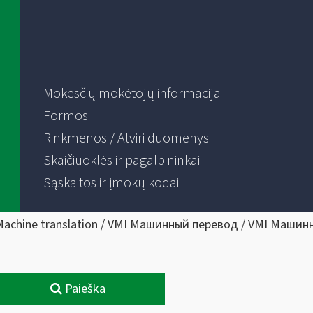
Mokesčių mokėtojų informacija
Formos
Rinkmenos / Atviri duomenys
Skaičiuoklės ir pagalbininkai
Sąskaitos ir įmokų kodai
Machine translation / VMI Машинный перевод / VMI Машин
Paieška