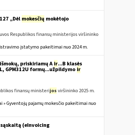
 127 „Dėl
mokesčių
mokėtojo
tuvos Respublikos finansų ministerijos viršininko
istravimo įstatymo pakeitimai nuo 2024 m.
išmokų, priskiriamų A
ir
...B klasės
L, GPM312U formų...užpildymo
ir
blikos finansų ministeri
jos
viršininko 2025 m.
i » Gyventojų pajamų mokesčio pakeitimai nuo
sąskaitą (eInvoicing