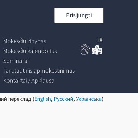
Prisijungti
Mokesčių žinynas
Mokesčių kalendorius
Seminarai
Tarptautinis apmokestinimas
Kontaktai / Apklausa
ний переклад (
English
,
Русский
,
Українська
)