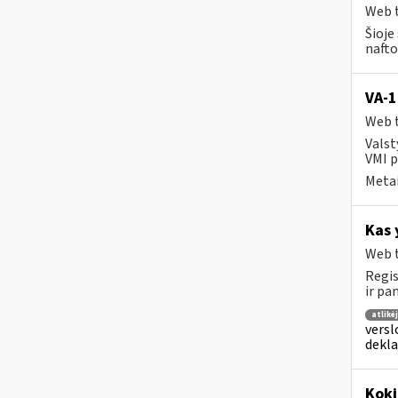
Web t
Šioje
nafto
VA-1
Web t
Valst
VMI p
Metai
Kas 
Web t
Regis
ir pa
atlikė
versl
dekl
Koki