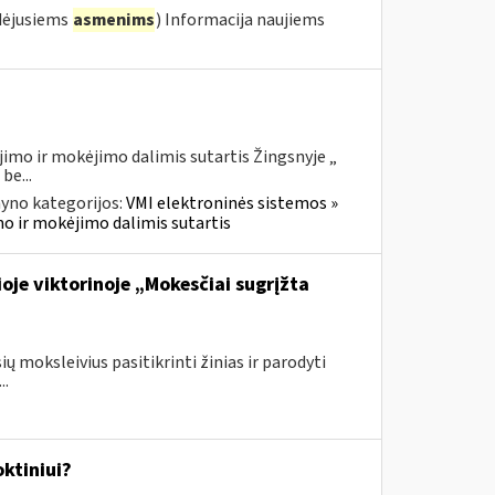
dėjusiems
asmenims
) Informacija naujiems
imo ir mokėjimo dalimis sutartis Žingsnyje „
be...
yno kategorijos:
VMI elektroninės sistemos »
mo ir mokėjimo dalimis sutartis
oje viktorinoje „Mokesčiai sugrįžta
ų moksleivius pasitikrinti žinias ir parodyti
..
ktiniui?