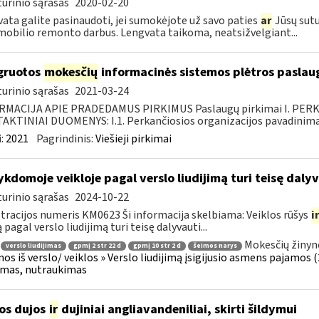
urinio sąrašas
2020-02-20
ata galite pasinaudoti, jei sumokėjote už savo paties
ar
Jūsų sutu
obilio remonto darbus. Lengvata taikoma, neatsižvelgiant...
gruotos
mokesčių
informacinės sistemos plėtros paslaug
urinio sąrašas
2021-03-24
RMACIJA APIE PRADEDAMUS PIRKIMUS Paslaugų pirkimai I. PER
KTINIAI DUOMENYS: I.1. Perkančiosios organizacijos pavadinimas
:
2021
Pagrindinis:
Viešieji pirkimai
kdomoje veikloje pagal verslo liudijimą turi teisę dalyv
urinio sąrašas
2024-10-22
tracijos numeris KM0623 Ši informacija skelbiama: Veiklos rūšys
i
 pagal verslo liudijimą turi teisę dalyvauti...
Mokesčių žinyn
verslo liudijimas
gpmį 2 str 22 d
gpmį 10 str 2 d
šeimos narys
os iš verslo/ veiklos » Verslo liudijimą įsigijusio asmens pajamos (26
jimas, nutraukimas
os dujos
ir
dujiniai angliavandeniliai, skirti šildymui