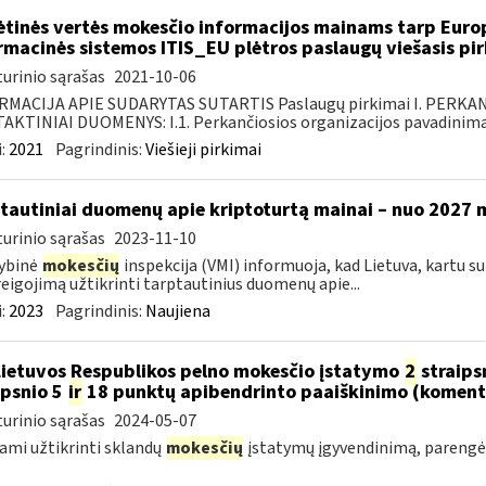
ėtinės vertės mokesčio informacijos mainams tarp Europ
rmacinės sistemos ITIS_EU plėtros paslaugų viešasis pi
urinio sąrašas
2021-10-06
RMACIJA APIE SUDARYTAS SUTARTIS Paslaugų pirkimai I. PERK
KTINIAI DUOMENYS: I.1. Perkančiosios organizacijos pavadinimas
:
2021
Pagrindinis:
Viešieji pirkimai
tautiniai duomenų apie kriptoturtą mainai – nuo 2027 
urinio sąrašas
2023-11-10
ybinė
mokesčių
inspekcija (VMI) informuoja, kad Lietuva, kartu su 
reigojimą užtikrinti tarptautinius duomenų apie...
:
2023
Pagrindinis:
Naujiena
Lietuvos Respublikos pelno mokesčio įstatymo
2
straips
ipsnio 5
ir
18 punktų apibendrinto paaiškinimo (koment
urinio sąrašas
2024-05-07
ami užtikrinti sklandų
mokesčių
įstatymų įgyvendinimą, pareng