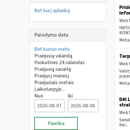
Prid
Bet kurį aplanką
info
Web t
INFO
KONTA
Parodymo data
Metai
Bet kuriuo metu
Praėjusią valandą
Tarp
Paskutines 24 valandas
Web t
Praėjusią savaitę
Valst
Praėjusį mėnesį
įsipa
Praėjusiais metais
Metai
Laikotarpyje…
Nuo
Iki
Dėl 
stra
Web t
Siekd
Paieška
bei...