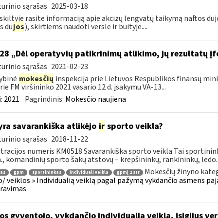
urinio sąrašas
2025-03-18
 skiltyje rasite informaciją apie akcizų lengvatų taikymą naftos du
s du
jos
), skirtiems naudoti versle ir buityje....
28 „Dėl operatyvių patikrinimų atlikimo, jų rezultatų 
urinio sąrašas
2021-02-23
ybinė
mokesčių
inspekcija prie Lietuvos Respublikos finansų mini
rie FM viršininko 2021 vasario 12 d. įsakymu VA-13...
:
2021
Pagrindinis:
Mokesčio naujiena
yra savarankiška atlikėjo
ir
sporto veikla?
urinio sąrašas
2018-11-22
tracijos numeris KM0518 Savarankiška sporto veikla Tai sportinink
n., komandinių sporto šakų atstovų – krepšininkų, rankininkų, ledo..
Mokesčių žinyno kateg
jas
gpm
sportininkas
individuali veikla
gpmį 2 str
o/ veiklos » Individualią veiklą pagal pažymą vykdančio asmens pa
aravimas
os gyventojo, vykdančio individualią veiklą, įsigijus ve