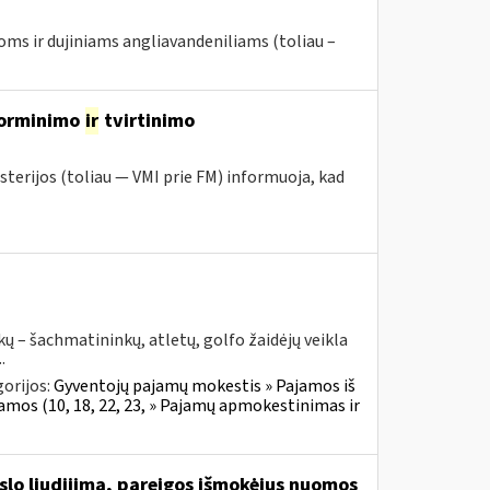
joms ir dujiniams angliavandeniliams (toliau –
įforminimo
ir
tvirtinimo
sterijos (toliau ― VMI prie FM) informuoja, kad
ų – šachmatininkų, atletų, golfo žaidėjų veikla
.
orijos:
Gyventojų pajamų mokestis » Pajamos iš
jamos (10, 18, 22, 23, » Pajamų apmokestinimas ir
rslo liudijimą, pareigos išmokėjus nuomos