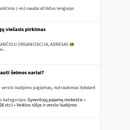
oktinio (-ės) naudai atliktus lengvojo
ų viešasis pirkimas
KANČIOJI ORGANIZACIJA, ADRESAS
IR
...
auti šeimos nariai?
r
verslo liudijimo įsigijimas, nutraukimas Vykdant
o kategorijos:
Gyventojų pajamų mokestis »
 str.) » Veiklos rūšys ir verslo liudijimo