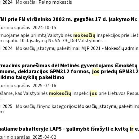
:
2024
Mokesčiai:
Pelno mokestis
VMI prie FM viršininko 2002 m. gegužės 17 d. įsakymo Nr.
urinio sąrašas
2024-10-15
muojame apie priimtą Valstybinės
mokesčių
inspekcijos prie Lie
m. spalio 10 d. įsakymą Nr. VA-79 „Dėl Valstybinės...
:
2024
Mokesčių įstatymų pakeitimai:
MĮP 2021 » Mokesčių admin
rmacinis pranešimas dėl Metinės gyventojams išmokėtų 
moms, deklaracijos GPM312 formos,
jos
priedų GPM312
ikimo taisyklių pakeitimo
urinio sąrašas
2025-07-16
šame, kad Valstybinės
mokesčių
inspekci
jos
prie Lietuvos Respu
...
:
2025
Mokesčių žinyno kategorijos:
Mokesčių įstatymų pakeitima
m.
ualiame buhalteryje i.APS - galimybė išrašyti e.kvitą
ir
e.
urinio sąrašas
2025-04-02