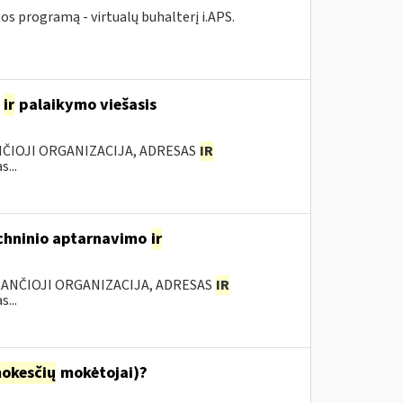
 programą - virtualų buhalterį i.APS.
o
ir
palaikymo viešasis
NČIOJI ORGANIZACIJA, ADRESAS
IR
...
techninio aptarnavimo
ir
KANČIOJI ORGANIZACIJA, ADRESAS
IR
...
okesčių
mokėtojai)?