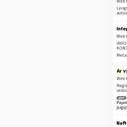
Web t
Lengv
autom
Inte
Web t
INFO
KONTA
Metai
Ar
vy
Web t
Regis
veiklą
gpm
Pajam
įsigi
Naft