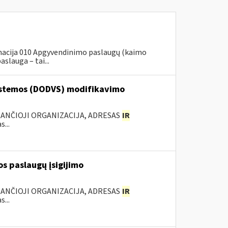
rmacija 010 Apgyvendinimo paslaugų (kaimo
slauga – tai...
stemos (DODVS) modifikavimo
KANČIOJI ORGANIZACIJA, ADRESAS
IR
...
os paslaugų įsigijimo
KANČIOJI ORGANIZACIJA, ADRESAS
IR
...