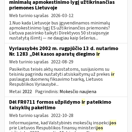
minimalų apmokestinimo lygį užtikrinančias
priemones Lietuvoje
Web turinio sąrašas
2026-03-12
1.Nuo kada Lietuvoje bus įgyvendinamos minimalų
apmokestinimo lygį ES užtikrinančios priemonės?
Lietuva pasirinko taikyti Direktyvos 50 straipsnyje
nustatytą išimtį — ne daugiau kaip šešerius...
Vyriausybės 2002 m. rugpjūčio 13 d. nutarimo
Nr. 1283 „Dėl kasos aparatų diegimo
ir
Web turinio sąrašas
2022-08-29
Pasikeitus teisės aktų nuostatoms, susijusioms su
teisiniu pagrindu nustatyti atsiskaitymų už prekes
ir
paslaugas duomenų fiksavimo tvarką, Lietuvos
Respublikos Vyriausybė...
Metai:
2022
Pagrindinis:
Mokesčio naujiena
Dėl FR0711 formos užpildymo
ir
pateikimo
taisyklių pakeitimo
Web turinio sąrašas
2022-10-28
Informuojame, kad Valstybinės mokesčių inspekci
jos
prie Lietuvos Respublikos finansų ministeri
jos