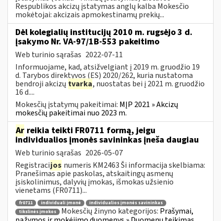
Respublikos akcizų įstatymas anglų kalba Mokesčio
mokėtojai: akcizais apmokestinamų prekių...
Dėl kolegialių institucijų 2010 m. rugsėjo 3 d.
įsakymo Nr. VA-97/1B-553 pakeitimo
Web turinio sąrašas
2022-07-11
Informuojame, kad, atsižvelgiant į 2019 m. gruodžio 19
d. Tarybos direktyvos (ES) 2020/262, kuria nustatoma
bendroji akcizų
tvarka
, nuostatas bei į 2021 m. gruodžio
16 d....
Mokesčių įstatymų pakeitimai:
MĮP 2021 » Akcizų
mokesčių pakeitimai nuo 2023 m.
Ar
reikia teikti FR0711 formą, jeigu
individualios įmonės savininkas įneša daugiau
Web turinio sąrašas
2026-05-07
Registraci
jos
numeris KM2463 Ši informacija skelbiama:
Pranešimas apie paskolas, atskaitingų asmenų
įsiskolinimus, dalyvių įmokas, išmokas užsienio
vienetams (FR0711)...
fr0711
individuali įmonė
individualios įmonės savininkas
Mokesčių žinyno kategorijos:
Prašymai,
tikslinės įmokos
pažymos ir mokėjimo duomenys » Duomenų teikimas