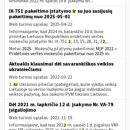
viršininko 2022 m. spalio 19 d. įsakymu Nr....
IX-751 pakeitimo įstatymo
ir
su juo susijusių
pakeitimų nuo 2025-05-01
Web turinio sąrašas
2025-04-22
Informuojame, kad 2024 m. balandžio 10 d. buvo
priimtas Lietuvos Respublikos pridėtinės vertės
mokesčio įstatymo Nr. IX-751
2
, 13, 15, 28, 31, 3
2
,...
Metai:
2025
Mokesčių įstatymų pakeitimai:
MĮP 2021 »
Pridėtinės vertės mokesčio pakeitimai nuo 2025 m.
Aktualūs klausimai dėl savarankiškos veiklos
ukrainiečiams
Web turinio sąrašas
2022-03-21
1.
Ar
Ukrainos piliečiai (pabėgėliai), kurie vykdys veiklą
Lietuvoje su verslo liudijimu arba pagal individualios
veiklos pažymą, bus laikomi PVM tikslais Lietuvos...
Dėl 2021 m. lapkričio 12 d. įsakymo Nr. VA-79
įsigaliojimo
Web turinio sąrašas
2021-11-19
Informuojame, kad nuo 202
2
m. sausio 1 d. įsigalios VMI
prie FM viršininko 2021 m. lapkričio 1
2
d. įsakymas Nr.