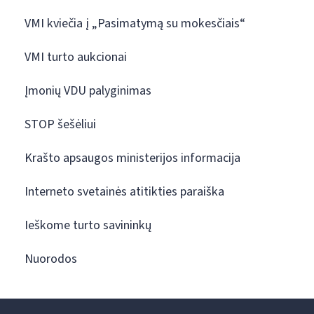
VMI kviečia į „Pasimatymą su mokesčiais“
VMI turto aukcionai
Įmonių VDU palyginimas
STOP šešėliui
Krašto apsaugos ministerijos informacija
Interneto svetainės atitikties paraiška
Ieškome turto savininkų
Nuorodos