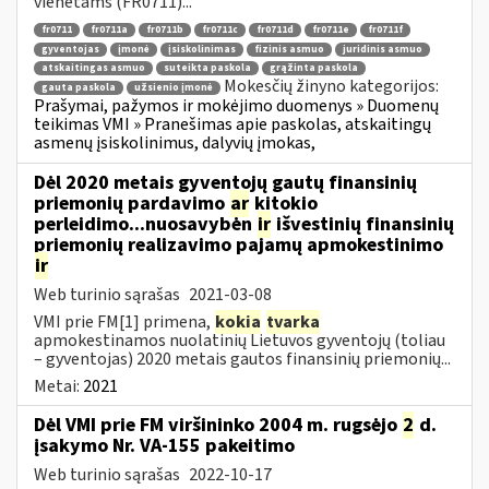
vienetams (FR0711)...
fr0711
fr0711a
fr0711b
fr0711c
fr0711d
fr0711e
fr0711f
gyventojas
įmonė
įsiskolinimas
fizinis asmuo
juridinis asmuo
atskaitingas asmuo
suteikta paskola
grąžinta paskola
Mokesčių žinyno kategorijos:
gauta paskola
užsienio įmonė
Prašymai, pažymos ir mokėjimo duomenys » Duomenų
teikimas VMI » Pranešimas apie paskolas, atskaitingų
asmenų įsiskolinimus, dalyvių įmokas,
Dėl 2020 metais gyventojų gautų finansinių
priemonių pardavimo
ar
kitokio
perleidimo...nuosavybėn
ir
išvestinių finansinių
priemonių realizavimo pajamų apmokestinimo
ir
Web turinio sąrašas
2021-03-08
VMI prie FM[1] primena,
kokia
tvarka
apmokestinamos nuolatinių Lietuvos gyventojų (toliau
– gyventojas) 2020 metais gautos finansinių priemonių...
Metai:
2021
Dėl VMI prie FM viršininko 2004 m. rugsėjo
2
d.
įsakymo Nr. VA-155 pakeitimo
Web turinio sąrašas
2022-10-17