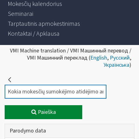
Mokesčių kalendorius
Seminarai
Tarptautinis apmokestinimas
Kontaktai / Apklausa
VMI Machine translation / VMI Машинный перевод /
VMI Машинний переклад (
English
,
Русский
,
Українська
)
Paieška
Parodymo data