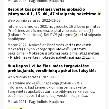
Metai:
2022
Pagrindinis:
Naujiena
Respublikos pridėtinės vertės mokesčio
įstatymo 4-1, 15, 40, 47 straipsnių pakeitimo
ir
Web turinio sąrašas
2022-01-03
Informuojame, kad 2021 m. gruodžio 16 d. buvo priimtas
Pridėtinės vertės mokesčio įstatymo pakeitimas[1]
(toliau − Pakeitimas). Dėl PVM įstatymo[
2
] 41 straipsnio
papildymo...
Metai:
2022
Mokesčiai:
Pridėtinės vertės mokestis
Mokesčių žinyno kategorijos:
Mokesčių įstatymų
pakeitimai » Mokesčių įstatymų pakeitimai 2022 metais
» Pridėtinės vertės mokesčio pakeitimai nuo 2022 m.
Nuo liepos 1 d. keičiasi mėsa turgavietėse
prekiaujančių verslininkų apskaitos taisyklės
Web turinio sąrašas
2021-06-30
Valstybinė mokesčių inspekcija (toliau – VMI)
informuoja, kad Žemės ūkio ministerija pakeitė
Turgavietės apskaitos žurnalo pildymo reikalavimus,
todėl nuo liepos 1 d. smulkieji verslininkai, mėsa...
Metai:
2021
Pagrindinis:
Naujiena