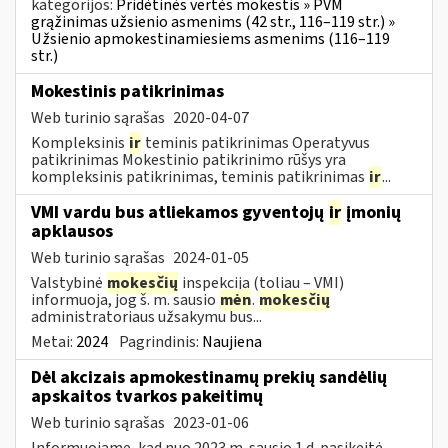
kategorijos:
Pridėtinės vertės mokestis » PVM
grąžinimas užsienio asmenims (42 str., 116–119 str.) »
Užsienio apmokestinamiesiems asmenims (116–119
str.)
Mokestinis patikrinimas
Web turinio sąrašas
2020-04-07
Kompleksinis
ir
teminis patikrinimas Operatyvus
patikrinimas Mokestinio patikrinimo rūšys yra
kompleksinis patikrinimas, teminis patikrinimas
ir
...
VMI vardu bus atliekamos gyventojų
ir
įmonių
apklausos
Web turinio sąrašas
2024-01-05
Valstybinė
mokesčių
inspekcija (toliau – VMI)
informuoja, jog š. m. sausio
mėn
.
mokesčių
administratoriaus užsakymu bus...
Metai:
2024
Pagrindinis:
Naujiena
Dėl akcizais apmokestinamų prekių sandėlių
apskaitos tvarkos pakeitimų
Web turinio sąrašas
2023-01-06
Informuojame, kad nuo 2023 m. sausio 1 d. pasikeitė