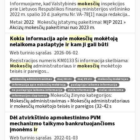
Informuojame, kad Valstybinės
mokesčių
inspekcijos
prie Lietuvos Respublikos finansų ministerijos viršininko
2022 m. spalio 10 d. įsakymu Nr. VA-78[1] nauja redakcija...
Metai:
2022
Mokesčių įstatymų pakeitimai:
MĮP 2021 »
Akcizų mokesčių pakeitimai nuo 2023 m.
Kokia
informacija apie
mokesčių
mokėtoją
nelaikoma paslaptyje
ir
kam ji gali būti
Web turinio sąrašas
2026-06-02
Registracijos numeris KM0133 Ši informacija skelbiama:
Mokesčių
administratoriaus ir
mokesčių
mokėtojo
teisės ir pareigos...
mokesčių administravimas
maį 38 str.
maį 39 str.
mokesčių mokėtojas
informacija apie mokesčių mokėtoją
paslaptyje laikoma informacija
ne paslaptyje laikoma informacija
vieša informacija
viešai skelbiama
Mokesčių žinyno kategorijos:
informacijos slaptumas
Mokesčių administravimas » Mokesčių administratoriaus
ir mokesčių mokėtojo teisės ir pareigos (32-42 s
Dėl atvirkštinio apmokestinimo PVM
mechanizmo taikymo bankrutuojančioms
įmonėms
ir
Web turinio sąrašas
2022-01-03