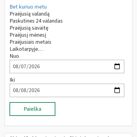
Bet kuriuo metu
Praėjusią valandą
Paskutines 24 valandas
Praėjusią savaitę
Praėjusį mėnesį
Praėjusiais metais
Laikotarpyje…
Nuo
Iki
Paieška