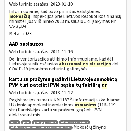
Web turinio sąrašas
2023-01-10
Informuojame, kad buvo priimtas Valstybinės
mokesčių
inspekcijos prie Lietuvos Respublikos finansų
ministerijos viršininko 2023 m. sausio 5 d. įsakymas Nr.
VA-3 „Dėl...
Metai:
2023
AAD paslaugos
Web turinio sąrašas
2021-11-16
Dėl inventorizacijos atlikimo Informuojame, kad dėl
Lietuvoje susiklosčiusios
ekstremalios
situacijos
dėl
COVID-19 įmonėms neturint galimybės...
kartu su prašymu grąžinti Lietuvoje sumokėtą
PVM turi pateikti PVM sąskaitų faktūrų
ar
Web turinio sąrašas
2018-11-22
Registracijos numeris KM1187 Ši informacija skelbiama:
Užsienio apmokestinamiesiems
asmenims
(116–119
str.) Pareiškėjas kartu su prašymu grąžinti PVM
elektroninėmis...
epris
pvm
pvm grąžinimas
užsienio asmenims
Mokesčių žinyno
užsienio apmokestinamiesiems asmenims