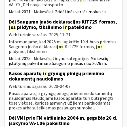
VA-79 „Dėl naują transporto...
Metai:
2021
Mokesčiai:
Pridėtinės vertės mokestis
Dėl Saugumo įnašo deklaracijos KIT725 formos,
jos
pildymo, tikslinimo
ir
pateikimo
Web turinio sąrašas
2025-11-21
Informuojame, kad 2025 m. lapkričio 19 d. buvo priimtas
Saugumo įnašo deklaraci
jos
KIT725 formos,
jos
pildymo, tikslinimo...
Metai:
2025
Mokesčių žinyno kategorijos:
Mokesčių
įstatymų pakeitimai » Saugumo įnašas nuo 2026 m.
Kasos aparatų
ir
grynųjų pinigų priėmimo
dokumentų naudojimas
Web turinio sąrašas
2020-04-07
Kasos aparatų ir grynųjų pinigų priėmimo dokumentų
naudojimas Naudojami kasos aparatai turi būti įrengti
tose vietose, kuriose asmenys už jiems parduodamas
prekes arba suteikiamas paslaugas sumoka...
Dėl VMI prie FM viršininko 2004 m. gegužės 26 d.
įsakymo VA-106 pakeitimo