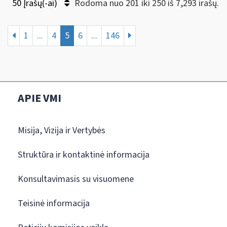
50 Įrašų(-ai)
Rodoma nuo 201 iki 250 iš 7,293 irašų.
1
...
4
5
6
...
146
APIE VMI
Misija, Vizija ir Vertybės
Struktūra ir kontaktinė informacija
Konsultavimasis su visuomene
Teisinė informacija