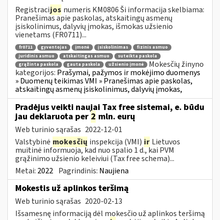
Registraci
jos
numeris KM0806 Ši informacija skelbiama:
Pranešimas apie paskolas, atskaitingų asmenų
įsiskolinimus, dalyvių įmokas, išmokas užsienio
vienetams (FR0711)...
fr0711
gyventojas
įmonė
įsiskolinimas
fizinis asmuo
juridinis asmuo
atskaitingas asmuo
suteikta paskola
Mokesčių žinyno
grąžinta paskola
gauta paskola
užsienio įmonė
kategorijos:
Prašymai, pažymos ir mokėjimo duomenys
» Duomenų teikimas VMI » Pranešimas apie paskolas,
atskaitingų asmenų įsiskolinimus, dalyvių įmokas,
Pradėjus veikti naujai Tax free sistemai, e. būdu
jau deklaruota per
2
mln. eurų
Web turinio sąrašas
2022-12-01
Valstybinė
mokesčių
inspekcija (VMI)
ir
Lietuvos
muitinė informuoja, kad nuo spalio 1 d., kai PVM
grąžinimo užsienio keleiviui (Tax free schema)...
Metai:
2022
Pagrindinis:
Naujiena
Mokestis už aplinkos teršimą
Web turinio sąrašas
2020-02-13
Išsamesnę informaciją dėl mokesčio už aplinkos teršimą