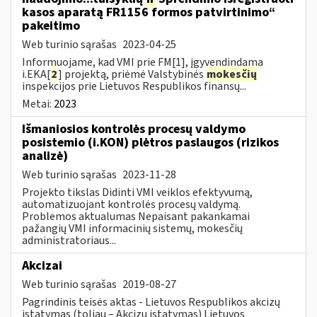
kasos aparatą FR1156 formos patvirtinimo“
pakeitimo
Web turinio sąrašas
2023-04-25
Informuojame, kad VMI prie FM[1], įgyvendindama
i.EKA[
2
] projektą, priėmė Valstybinės
mokesčių
inspekcijos prie Lietuvos Respublikos finansų...
Metai:
2023
Išmaniosios kontrolės procesų valdymo
posistemio (i.KON) plėtros paslaugos (rizikos
analizė)
Web turinio sąrašas
2023-11-28
Projekto tikslas Didinti VMI veiklos efektyvumą,
automatizuojant kontrolės procesų valdymą.
Problemos aktualumas Nepaisant pakankamai
pažangių VMI informacinių sistemų, mokesčių
administratoriaus...
Akcizai
Web turinio sąrašas
2019-08-27
Pagrindinis teisės aktas - Lietuvos Respublikos akcizų
įstatymas (toliau – Akcizų įstatymas) Lietuvos