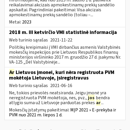
reikalavimai akcizais apmokestinamų prekių sandėlio
apskaitai. Pagrindiniai pakeitimai: Visa akcizais
apmokestinamų prekių sandėlio (toliau –...
Metai:
2023
2018 m. III ketvirčio VMI statistinė informacija
Web turinio sąrašas
2021-11-22
Politikų kreipimaisi į VMI dirbančius asmenis Valstybinės
mokesčių inspekcijos prie Lietuvos Respublikos finansų
ministerijos viršininko 2017 m. gruodžio 27 d. įsakymu Nr.
VA-125 „Dėl Valstybinėje...
Ar
Lietuvos įmonei, kuri nėra registruota PVM
mokėtoja Lietuvoje, įsiregistravus
Web turinio sąrašas
2021-06-16
Ne, tokios prievolės neatsiranda. Jeigu įmonė yra
neregistruota PVM mokėtoja, nes, pvz.,
jos
bendra
atlygio suma už Lietuvoje parduotas prekes
ar
...
Mokesčių įstatymų pakeitimai:
MĮP 2021 » E-prekyba ir
PVM nuo 2021 m. liepos 1 d.