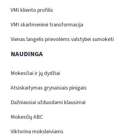
VMI kliento profilis
VMI skaitmeninė transformacija
Vienas langelis prievolėms valstybei sumokėti
NAUDINGA
Mokesčiai ir jų dydžiai
Atsiskaitymas grynaisiais pinigais
Dažniausiai užduodami klausimai
Mokesčių ABC
Viktorina moksleiviams