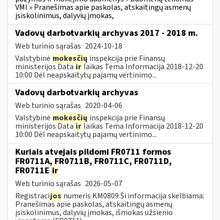
VMI » Pranešimas apie paskolas, atskaitingų asmenų
įsiskolinimus, dalyvių įmokas,
Vadovų darbotvarkių archyvas 2017 - 2018 m.
Web turinio sąrašas
2024-10-18
Valstybinė
mokesčių
inspekcija prie Finansų
ministerijos Data
ir
laikas Tema Informacija 2018-12-20
10:00 Dėl neapskaitytų pajamų vertinimo...
Vadovų darbotvarkių archyvas
Web turinio sąrašas
2020-04-06
Valstybinė
mokesčių
inspekcija prie Finansų
ministerijos Data
ir
laikas Tema Informacija 2018-12-20
10:00 Dėl neapskaitytų pajamų vertinimo...
Kuriais atvejais pildomi FR0711 formos
FR0711A, FR0711B, FR0711C, FR0711D,
FR0711E
ir
Web turinio sąrašas
2026-05-07
Registraci
jos
numeris KM0809 Ši informacija skelbiama:
Pranešimas apie paskolas, atskaitingų asmenų
įsiskolinimus, dalyvių įmokas, išmokas užsienio