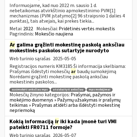
Informuojame, kad nuo 2022 m. sausio 1 d.
nebetaikomas atvirkštinio apmokestinimo PVM[1]
mechanizmas (PVM įstatymo[2] 96 straipsnio 1 dalies 4
punktas), tais atvejais, kai prekes tiekia...
Metai:
2022
Mokesčiai:
Pridėtinės vertės mokestis
Pagrindinis:
Mokesčio naujiena
Ar
galima grąžinti mokestinę paskolą anksčiau
mokestinės paskolos sutartyje nurodyto
Web turinio sąrašas
2025-05-05
Registracijos numeris KM3185 Ši informacija skelbiama:
Prašymas išdėstyti mokesčių
ar
baudų sumokėjimą
Norėdami grąžinti mokestinę paskolą anksčiau
mokestinės paskolos...
susimokėti anksčiau mps
atsiskaityti anksčiau
mps mokėjimai
Mokesčių žinyno kategorijos:
Prašymai, pažymos ir
mokėjimo duomenys » Pažymų užsakymas ir prašymų
teikimas » Prašymas atidėti arba išdėstyti mokestinę
nepriemoką
Kokią informaciją
ir
iki kada įmonė turi VMI
pateikti FR0711 formoje?
Web turinio sąrašas
2026-05-07