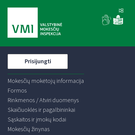
Prisijungti
Mokesčių mokėtojų informacija
Formos
Rinkmenos / Atviri duomenys
Skaičiuoklės ir pagalbininkai
Sąskaitos ir įmokų kodai
Mokesčių žinynas