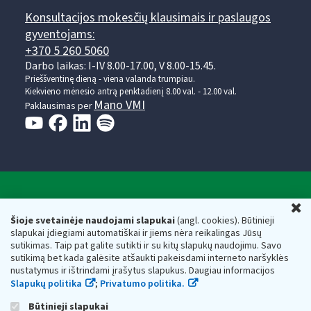
Konsultacijos mokesčių klausimais ir paslaugos
gyventojams:
+370 5 260 5060
Darbo laikas: I-IV 8.00-17.00, V 8.00-15.45.
Prieššventinę dieną - viena valanda trumpiau.
Kiekvieno mėnesio antrą penktadienį 8.00 val. - 12.00 val.
Mano VMI
Paklausimas per
Valstybinė mokesčių inspekcija prie Lietuvos
U
Respublikos finansų ministerijos
Šioje svetainėje naudojami slapukai
(angl. cookies). Būtinieji
slapukai įdiegiami automatiškai ir jiems nėra reikalingas Jūsų
Biudžetinė įstaiga. Juridinio asmens kodas — 188659752,
sutikimas. Taip pat galite sutikti ir su kitų slapukų naudojimu. Savo
adresas: Vasario 16-osios g. 14, 01107 Vilnius, Lietuva, el.paštas:
sutikimą bet kada galėsite atšaukti pakeisdami interneto naršyklės
vmi@vmi.lt
, E. pristatymo dėžutės adresas 188659752
nustatymus ir ištrindami įrašytus slapukus. Daugiau informacijos
Duomenys apie Valstybinę mokesčių inspekciją prie Lietuvos
Slapukų politika
;
Privatumo politika.
Respublikos finansų ministerijos kaupiami ir saugomi Juridinių
asmenų registre
Būtinieji slapukai