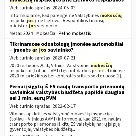
Web turinio sąrašas
2024-05-03
Informuojame, kad parengėme Valstybinės
mokesčių
inspekci
jos
prie Lietuvos Respublikos finansų
ministeri
jos
viršininko...
Metai:
2024
Mokesčiai:
Pelno mokestis
Tikrinamose odontologų įmonėse automobiliai
– įmonės
ar
jos
savininko?
Web turinio sąrašas
2020-07-21
2020 m. liepos 20 d., Vilnius. Valstybinei
mokesčių
inspekcijai (toliau – VMI) tęsiant darbus prioritetiniuose
2020 m. priežiūros bei kontrolės srities sektoriuose[1],...
Pernai įsigytų iš ES naujų transporto priemonių
savininkai valstybės biudžetą papildė daugiau
nei 1 mln. eurų PVM
Web turinio sąrašas
2022-02-17
Vilniaus apskrities valstybinė mokesčių inspekcija
(toliau – Vilniaus AVMI) informuoja, kad 2021 m. naujas
transporto priemones iš kitų ES valstybių narių įsigiję
gyventojai, valstybės biudžetą...