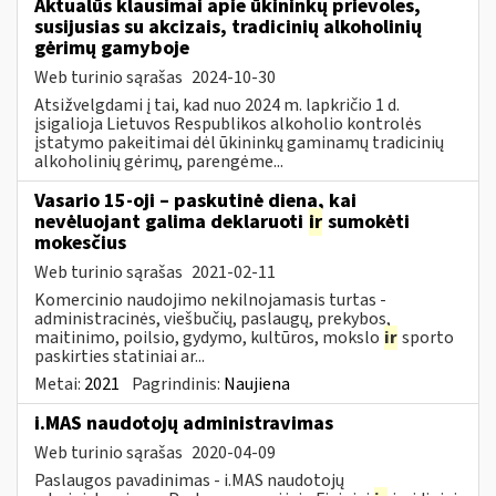
Aktualūs klausimai apie ūkininkų prievoles,
susijusias su akcizais, tradicinių alkoholinių
gėrimų gamyboje
Web turinio sąrašas
2024-10-30
Atsižvelgdami į tai, kad nuo 2024 m. lapkričio 1 d.
įsigalioja Lietuvos Respublikos alkoholio kontrolės
įstatymo pakeitimai dėl ūkininkų gaminamų tradicinių
alkoholinių gėrimų, parengėme...
Vasario 15-oji – paskutinė diena, kai
nevėluojant galima deklaruoti
ir
sumokėti
mokesčius
Web turinio sąrašas
2021-02-11
Komercinio naudojimo nekilnojamasis turtas -
administracinės, viešbučių, paslaugų, prekybos,
maitinimo, poilsio, gydymo, kultūros, mokslo
ir
sporto
paskirties statiniai ar...
Metai:
2021
Pagrindinis:
Naujiena
i.MAS naudotojų administravimas
Web turinio sąrašas
2020-04-09
Paslaugos pavadinimas - i.MAS naudotojų