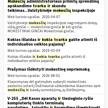
Mokesčių
administratoriaus priimtų sprendimų
apskundimo
tvarka
ir
skundų
teikimas...Valstybinėje
mokesčių
inspekcijoje
Web turinio sąrašas
2020-04-07
Valstybinėje
mokesčių
inspekcijoje nagrinėjami dviejų
rūšių ginčai — mokestiniai ginčai
ir
kiti ginčai.
MOKESTINIAI GINČAI Mokestiniai ginčai...
Kokias išlaidas
ir
kokia
tvarka
galite atimti iš
individualios veiklos pajamų?
Web turinio sąrašas
2019-03-04
Kokias išlaidas
ir
kokia
tvarka
galite atimti iš
individualios veiklos pajamų?
Prašymas išdėstyti mokestinę nepriemoką
Web turinio sąrašas
2026-08-01
Klausimynas dėl galimybės sudaryti mokestinės
paskolos sutartį Dažniausiai užduodamus klausimus apie
mokesčių
ir
baudų sumokėjimą, jų išieškojimą...
V-255 „Dėl Kasos aparatų
ir
tiesioginio ryšio
kompiuterių tinklo terminalų
naudojimo...taisyklių
ir
Sprendimo išregistruoti