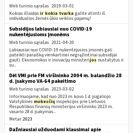
Web turinio sąrašas
2019-03-01
Kokias išlaidas
ir
kokia
tvarka
galite atimti iš
individualios žemės ūkio veiklos pajamų?
Subsidijos labiausiai nuo COVID-19
nukentėjusioms įmonėms
Web turinio sąrašas
2021-04-20
Labiausiai nuo COVID-19 nukentėjusios įmonės gali
pateikti paraišką vienkartinei negrąžintinai subsidijai
gauti. Ekonomikos ir inovacijų ministeri
jos
nustatytus ir
su...
Dėl VMI prie FM viršininko 2004 m. balandžio 28
d. įsakymo VA-64 pakeitimo
Web turinio sąrašas
2023-03-02
Informuojame, kad nuo 2023 m. kovo 1 d. įsigaliojo
Valstybinės
mokesčių
inspekcijos prie Lietuvos
Respublikos finansų ministerijos viršininko 2023 m.
vasario 28 d. įsakymas...
Metai:
2023
Dažniausiai užduodami klausimai apie