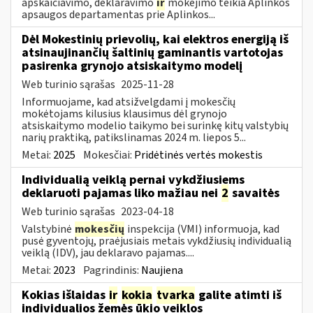
apskaičiavimo, deklaravimo
ir
mokėjimo teikia Aplinkos
apsaugos departamentas prie Aplinkos...
Dėl Mokestinių prievolių, kai elektros energiją iš
atsinaujinančių šaltinių gaminantis vartotojas
pasirenka grynojo atsiskaitymo modelį
Web turinio sąrašas
2025-11-28
Informuojame, kad atsižvelgdami į mokesčių
mokėtojams kilusius klausimus dėl grynojo
atsiskaitymo modelio taikymo bei surinkę kitų valstybių
narių praktiką, patikslinamas 2024 m. liepos 5...
Metai:
2025
Mokesčiai:
Pridėtinės vertės mokestis
Individualią veiklą pernai vykdžiusiems
deklaruoti pajamas liko mažiau nei
2
savaitės
Web turinio sąrašas
2023-04-18
Valstybinė
mokesčių
inspekcija (VMI) informuoja, kad
pusė gyventojų, praėjusiais metais vykdžiusių individualią
veiklą (IDV), jau deklaravo pajamas....
Metai:
2023
Pagrindinis:
Naujiena
Kokias išlaidas
ir
kokia
tvarka
galite atimti iš
individualios žemės ūkio veiklos