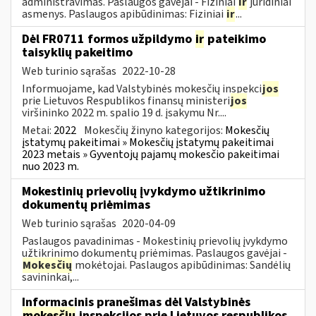
administravimas. Paslaugos gavėjai - Fiziniai
ir
juridiniai
asmenys. Paslaugos apibūdinimas: Fiziniai
ir
...
Dėl FR0711 formos užpildymo
ir
pateikimo
taisyklių pakeitimo
Web turinio sąrašas
2022-10-28
Informuojame, kad Valstybinės mokesčių inspekci
jos
prie Lietuvos Respublikos finansų ministeri
jos
viršininko 2022 m. spalio 19 d. įsakymu Nr....
Metai:
2022
Mokesčių žinyno kategorijos:
Mokesčių
įstatymų pakeitimai » Mokesčių įstatymų pakeitimai
2023 metais » Gyventojų pajamų mokesčio pakeitimai
nuo 2023 m.
Mokestinių prievolių įvykdymo užtikrinimo
dokumentų priėmimas
Web turinio sąrašas
2020-04-09
Paslaugos pavadinimas - Mokestinių prievolių įvykdymo
užtikrinimo dokumentų priėmimas. Paslaugos gavėjai -
Mokesčių
mokėtojai. Paslaugos apibūdinimas: Sandėlių
savininkai,...
Informacinis pranešimas dėl Valstybinės
mokesčių
inspekcijos prie Lietuvos respublikos