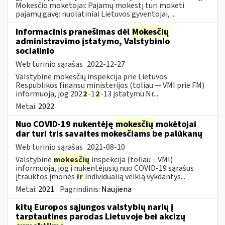
Mokesčio mokėtojai: Pajamų mokestį turi mokėti
pajamų gavę: nuolatiniai Lietuvos gyventojai, ...
Informacinis pranešimas dėl
Mokesčių
administravimo įstatymo, Valstybinio
socialinio
Web turinio sąrašas
2022-12-27
Valstybinė mokesčių inspekcija prie Lietuvos
Respublikos finansų ministerijos (toliau — VMI prie FM)
informuoja, jog 202
2
-1
2
-13 įstatymu Nr....
Metai:
2022
Nuo COVID-19 nukentėję
mokesčių
mokėtojai
dar turi tris savaites mokesčiams be palūkanų
Web turinio sąrašas
2021-08-10
Valstybinė
mokesčių
inspekcija (toliau – VMI)
informuoja, jog į nukentėjusių nuo COVID-19 sąrašus
įtrauktos įmonės
ir
individualią veiklą vykdantys...
Metai:
2021
Pagrindinis:
Naujiena
kitų Europos sąjungos valstybių narių į
tarptautines parodas Lietuvoje bei akcizų