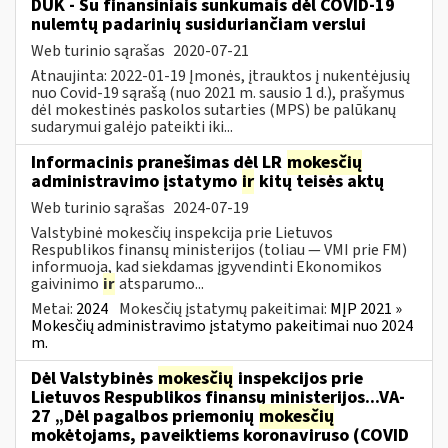
DUK - Su finansiniais sunkumais dėl COVID-19
nulemtų padarinių susiduriančiam verslui
Web turinio sąrašas
2020-07-21
Atnaujinta: 2022-01-19 Įmonės, įtrauktos į nukentėjusių
nuo Covid-19 sąrašą (nuo 2021 m. sausio 1 d.), prašymus
dėl mokestinės paskolos sutarties (MPS) be palūkanų
sudarymui galėjo pateikti iki...
Informacinis pranešimas dėl LR
mokesčių
administravimo įstatymo
ir
kitų teisės aktų
Web turinio sąrašas
2024-07-19
Valstybinė mokesčių inspekcija prie Lietuvos
Respublikos finansų ministerijos (toliau — VMI prie FM)
informuoja, kad siekdamas įgyvendinti Ekonomikos
gaivinimo
ir
atsparumo...
Metai:
2024
Mokesčių įstatymų pakeitimai:
MĮP 2021 »
Mokesčių administravimo įstatymo pakeitimai nuo 2024
m.
Dėl Valstybinės
mokesčių
inspekcijos prie
Lietuvos Respublikos finansų ministerijos...VA-
27 „Dėl pagalbos priemonių
mokesčių
mokėtojams, paveiktiems koronaviruso (COVID