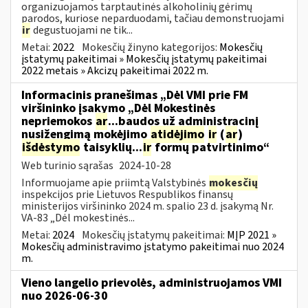
organizuojamos tarptautinės alkoholinių gėrimų
parodos, kuriose neparduodami, tačiau demonstruojami
ir
degustuojami ne tik...
Metai:
2022
Mokesčių žinyno kategorijos:
Mokesčių
įstatymų pakeitimai » Mokesčių įstatymų pakeitimai
2022 metais » Akcizų pakeitimai 2022 m.
Informacinis pranešimas „Dėl VMI prie FM
viršininko įsakymo „Dėl Mokestinės
nepriemokos
ar
...baudos už administracinį
nusižengimą mokėjimo
atidėjimo
ir
(
ar
)
išdėstymo
taisyklių...
ir
formų patvirtinimo“
Web turinio sąrašas
2024-10-28
Informuojame apie priimtą Valstybinės
mokesčių
inspekcijos prie Lietuvos Respublikos finansų
ministerijos viršininko 2024 m. spalio 23 d. įsakymą Nr.
VA-83 „Dėl mokestinės...
Metai:
2024
Mokesčių įstatymų pakeitimai:
MĮP 2021 »
Mokesčių administravimo įstatymo pakeitimai nuo 2024
m.
Vieno langelio prievolės, administruojamos VMI
nuo 2026-06-30