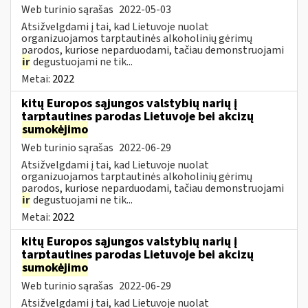
Web turinio sąrašas
2022-05-03
Atsižvelgdami į tai, kad Lietuvoje nuolat
organizuojamos tarptautinės alkoholinių gėrimų
parodos, kuriose neparduodami, tačiau demonstruojami
ir
degustuojami ne tik...
Metai:
2022
kitų Europos sąjungos valstybių narių į
tarptautines parodas Lietuvoje bei akcizų
sumokėjimo
Web turinio sąrašas
2022-06-29
Atsižvelgdami į tai, kad Lietuvoje nuolat
organizuojamos tarptautinės alkoholinių gėrimų
parodos, kuriose neparduodami, tačiau demonstruojami
ir
degustuojami ne tik...
Metai:
2022
kitų Europos sąjungos valstybių narių į
tarptautines parodas Lietuvoje bei akcizų
sumokėjimo
Web turinio sąrašas
2022-06-29
Atsižvelgdami į tai, kad Lietuvoje nuolat