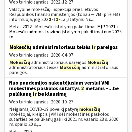
Web turinio sąrašas
2022-12-27
Valstybinė mokesčių inspekcija prie Lietuvos
Respublikos finansų ministerijos (toliau — VMI prie FM)
informuoja, jog 202
2
-1
2
-13 įstatymu Nr....
Metai:
2022
Mokesčių įstatymų pakeitimai:
MĮP 2021 »
Mokesčių administravimo įstatymo pakeitimai nuo 2023
m.
Mokesčių
administratoriaus teisės
ir
pareigos
Web turinio sąrašas
2020-04-07
Mokesčių
administratoriaus pareigos
Mokesčių
administratoriaus teisės
Mokesčių
administratoriaus
pareigos...
Nuo pandemijos nukentėjusiam verslui VMI
mokestinės paskolos sutartys
2
metams –...be
palūkanų
ir
be klausimų
Web turinio sąrašas
2020-10-27
Neigiamą COVID-19 poveikį patyrę
mokesčių
mokėtojai, kreiptis į VMI dėl mokestinės paskolos
sutarties be palūkanų gali iki 2021 m. vasario 28 d. 2020
m. spalio 20 d.,...
Metai:
2020