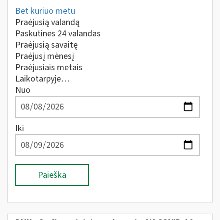
Bet kuriuo metu
Praėjusią valandą
Paskutines 24 valandas
Praėjusią savaitę
Praėjusį mėnesį
Praėjusiais metais
Laikotarpyje…
Nuo
Iki
Paieška