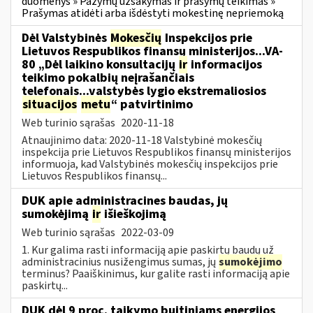
duomenys » Pažymų užsakymas ir prašymų teikimas »
Prašymas atidėti arba išdėstyti mokestinę nepriemoką
Dėl Valstybinės
Mokesčių
Inspekcijos prie
Lietuvos Respublikos finansų ministerijos...VA-
80 „Dėl laikino konsultacijų
ir
informacijos
teikimo pokalbių neįrašančiais
telefonais...valstybės lygio ekstremaliosios
situacijos
metu
“ patvirtinimo
Web turinio sąrašas
2020-11-18
Atnaujinimo data: 2020-11-18 Valstybinė mokesčių
inspekcija prie Lietuvos Respublikos finansų ministerijos
informuoja, kad Valstybinės mokesčių inspekcijos prie
Lietuvos Respublikos finansų...
DUK apie administracines baudas, jų
sumokėjimą
ir
išieškojimą
Web turinio sąrašas
2022-03-09
1. Kur galima rasti informaciją apie paskirtų baudų už
administracinius nusižengimus sumas, jų
sumokėjimo
terminus? Paaiškinimus, kur galite rasti informaciją apie
paskirtų...
DUK dėl 9 proc. taikymo buitiniams energijos