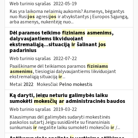
Web turinio sąrašas
2022-05-19
Kas yra laikoma nelaimių aukomis? Asmenys, bėgantys
nuo Rusi
jos
agresi
jos
ir atvykstantys į Europos Sąjungą,
arba asmenys, nukentėję nuo...
Dėl paramos teikimo
fiziniams
asmenims
,
dalyvaujantiems likviduojant
ekstremaliąją...situaciją
ir
šalinant
jos
padarinius
Web turinio sąrašas
2022-07-22
Paaiškiname dėl teikiamos paramos
fiziniams
asmenims
, tiesiogiai dalyvaujantiems likviduojant
ekstremaliąją situaciją
ir
...
Metai:
2022
Mokesčiai:
Pelno mokestis
Ką daryti, jeigu neturiu galimybės laiku
sumokėti
mokesčių
ar
administracinės baudos
Web turinio sąrašas
2019-03-22
Klausimynas dėl galimybės sudaryti mokestinės
paskolos sutartį Jeigu susidūrėte su finansiniais
sunkumais
ir
negalite laiku sumokėti mokesčio
ir
/...