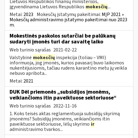
Lietuvos Respublikos finansų ministerijos,
įgyvendinama Lietuvos Respublikos
mokesčių
...
Metai:
2023
Mokesčių įstatymų pakeitimai:
MĮP 2021 »
Mokesčių administravimo įstatymo pakeitimai nuo 2023
m.
Mokestinės paskolos sutarčiai be palūkanų
sudaryti įmonės turi dar savaitę laiko
Web turinio sąrašas
2021-02-22
Valstybinė
mokesčių
inspekcija (toliau – VMI)
informuoja, jog įmonės, kurios pavasarį buvo laikomos
nukentėjusiomis, tačiau rudens karantino metu jų veikla
nebuvo apribota...
Metai:
2021
DUK Dėl priemonės „subsidijos įmonėms,
veikiančioms itin paveiktuose sektoriuose“
Web turinio sąrašas
2022-11-16
1. Koks teisės aktas reglamentuoja subsidijų skyrimą
įmonėms? Subsidijų įmonėms, veikiančioms itin
paveiktuose sektoriuose, lėšų skyrimo
ir
administravimo tvarkos...