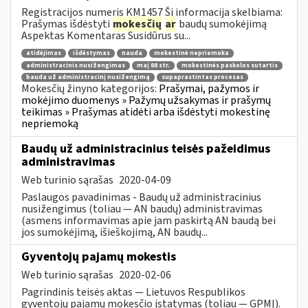
Registracijos numeris KM1457 Ši informacija skelbiama:
Prašymas išdėstyti
mokesčių
ar
baudų sumokėjimą
Aspektas Komentaras Susidūrus su...
atidėjimas
išdėstymas
nauda
mokestinė nepriemoka
administracinis nusižengimas
maį 88 str.
mokestinės paskolos sutartis
bauda už administracinį nusižengimą
supaprastintas procesas
Mokesčių žinyno kategorijos:
Prašymai, pažymos ir
mokėjimo duomenys » Pažymų užsakymas ir prašymų
teikimas » Prašymas atidėti arba išdėstyti mokestinę
nepriemoką
Baudų už administracinius teisės pažeidimus
administravimas
Web turinio sąrašas
2020-04-09
Paslaugos pavadinimas - Baudų už administracinius
nusižengimus (toliau — AN baudų) administravimas
(asmens informavimas apie jam paskirtą AN baudą bei
jos sumokėjimą, išieškojimą, AN baudų...
Gyventojų pajamų mokestis
Web turinio sąrašas
2020-02-06
Pagrindinis teisės aktas — Lietuvos Respublikos
gyventojų pajamų mokesčio įstatymas (toliau — GPMĮ).