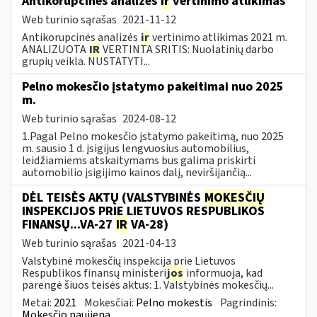
Antikorupcinės analizės
ir
vertinimo atlikimas
Web turinio sąrašas
2021-11-12
Antikorupcinės analizės
ir
vertinimo atlikimas 2021 m.
ANALIZUOTA
IR
VERTINTA SRITIS: Nuolatinių darbo
grupių veikla. NUSTATYTI...
Pelno mokesčio įstatymo pakeitimai nuo 2025
m.
Web turinio sąrašas
2024-08-12
1.Pagal Pelno mokesčio įstatymo pakeitimą, nuo 2025
m. sausio 1 d. įsigijus lengvuosius automobilius,
leidžiamiems atskaitymams bus galima priskirti
automobilio įsigijimo kainos dalį, neviršijančią...
DĖL TEISĖS AKTŲ (VALSTYBINĖS
MOKESČIŲ
INSPEKCIJOS PRIE LIETUVOS RESPUBLIKOS
FINANSŲ...VA-27
IR
VA-28)
Web turinio sąrašas
2021-04-13
Valstybinė mokesčių inspekcija prie Lietuvos
Respublikos finansų ministeri
jos
informuoja, kad
parengė šiuos teisės aktus: 1. Valstybinės mokesčių...
Metai:
2021
Mokesčiai:
Pelno mokestis
Pagrindinis:
Mokesčio naujiena