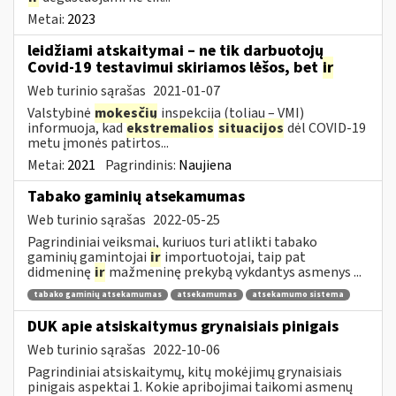
Metai:
2023
leidžiami atskaitymai – ne tik darbuotojų
Covid-19 testavimui skiriamos lėšos, bet
ir
Web turinio sąrašas
2021-01-07
Valstybinė
mokesčių
inspekcija (toliau – VMI)
informuoja, kad
ekstremalios
situacijos
dėl COVID-19
metu įmonės patirtos...
Metai:
2021
Pagrindinis:
Naujiena
Tabako gaminių atsekamumas
Web turinio sąrašas
2022-05-25
Pagrindiniai veiksmai, kuriuos turi atlikti tabako
gaminių gamintojai
ir
importuotojai, taip pat
didmeninę
ir
mažmeninę prekybą vykdantys asmenys ...
tabako gaminių atsekamumas
atsekamumas
atsekamumo sistema
DUK apie atsiskaitymus grynaisiais pinigais
Web turinio sąrašas
2022-10-06
Pagrindiniai atsiskaitymų, kitų mokėjimų grynaisiais
pinigais aspektai 1. Kokie apribojimai taikomi asmenų