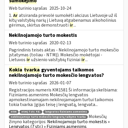
sumokėjimo
Web turinio sąrašas
2025-10-24
1.
Ar
atsiranda prievolė sumokėti akcizus Lietuvoje už iš
kitų valstybių narių į Lietuvą atgabenamus alkoholinius
gėrimus, skirtus demonstruoti
ir
...
Nekilnojamojo turto mokestis
Web turinio sąrašas
2020-02-13
Pagrindinis teisės aktas - Nekilnojamojo turto mokesčio
įstatymas (toliau - NTMĮ). Mokesčio mokėtojai -
Lietuvos
ir
užsienio valstybių fiziniai
ir
...
Kokia
tvarka
gyventojams taikomos
nekilnojamojo turto mokesčio lengvatos?
Web turinio sąrašas
2026-01-07
Registracijos numeris KM1581 Ši informacija skelbiama:
Fiziniams asmenims Mokesčių lengvatos
apmokestinamajam nekilnojamajam turtui taikomos
tokia tvarka: Įgijus teisę į lengvatą, lengvata...
ntm
ntmį 7 str. 4 d.
lengvatos fiziniams asmenims
Mokesčių
nekilnojamojo turto mokesčio lengvatų taikymo tvarka
žinyno kategorijos:
Nekilnojamojo turto mokestis »
Lengvatos (7 str.) » Fiziniams asmenims