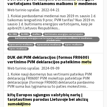
vartotojams tiekiamoms malkoms
ir
medienos
Web turinio sąrašas
2022-04-21
1. Kokiai parduodamai medienai nuo 2019 m. sausio 1 d.
taikomas lengvatinis 9 proc. PVM tarifas? Nuo 2019 m.
sausio 1 d. buitiniams energijos vartotojams, kaip jie
apibrėžti Lietuvos Respublikos...
kn 4401
kn4401
malkos
buitiniams energijos vartotojams
buitiniams energijos vartotojams tiekiamoms malkoms ir medienos
produktams
9 procentai malkoms
9 procentai medienai
9 proc malkoms
9 proc medienai
DUK dėl PVM deklaracijos (formos FR0600)
vertinimo PVM deklaracijos pateikimo
metu
Web turinio sąrašas
2024-09-09
1. Kokie nauji duomenys bus vertinami pateikus PVM
deklaraciją FR0600? PVM mokėtojo pateiktoje PVM
deklaracijoje (formoje FR0600) deklaruota pardavimo
PVM suma bus lyginama su to paties mokestinio...
kitų Europos sąjungos valstybių narių į
tarptautines parodas Lietuvoje bei akcizų
sumokėjimo