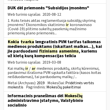
DUK dėl priemonės "Subsidijos įmonėms"
Web turinio sąrašas
2020-08-12
1. Koks teisės aktas reglamentuoja subsidijų skyrimą
įmonėms? Ekonomikos skatinimo
ir
koronaviruso
(Covid-19) plitimo sukeltų pasekmių mažinimo
priemonių plano priemonės...
Kokia
tvarka
lengvatinis PVM tarifas taikomas
medienos produktams (įskaitant malkas...), kai
jie parduodami
fiziniams
asmenims
, kuriems
už kietą kurą kompensacijas teikia
Web turinio sąrašas
2019-03-08
Kai malkų
ir
/
ar
medienos produktų, skirtų kūrenimui,
pardavimui išrašoma PVM sąskaita faktūra (kasos kvitas
neišduodamas), tai parduodamų malkų /...
Metai (Archyvas):
2019
Mokesčiai:
Pridėtinės vertės
mokestis
Pagrindinis:
Mokesčių pakeitimai
Informacinis pranešimas dėl
Mokesčių
administravimo įstatymo, Valstybinio
socialinio