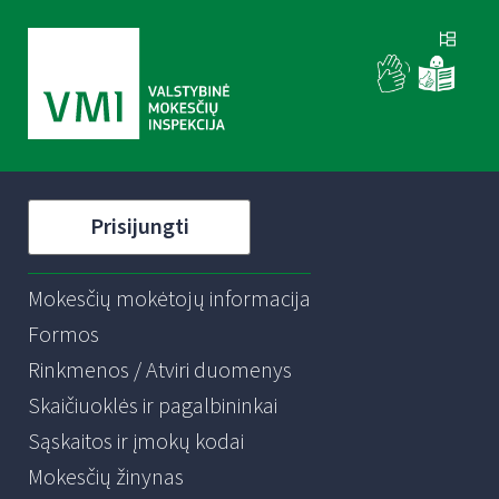
Prisijungti
Mokesčių mokėtojų informacija
Formos
Rinkmenos / Atviri duomenys
Skaičiuoklės ir pagalbininkai
Sąskaitos ir įmokų kodai
Mokesčių žinynas