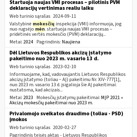
Startuoja naujas VMI procesas – pilotinis PVM
deklaracijų vertinimas realiu laiku
Web turinio sąrašas
2024-09-11
Valstybinė
mokesčių
inspekcija (VMI) informuoja, jog
nuo rugsėjo
mėn
. startuoja naujas VMI procesas –
pridėtinės vertės mokesčio (PVM) deklaracijų...
Metai:
2024
Pagrindinis:
Naujiena
Dėl Lietuvos Respublikos akcizų įstatymo
pakeitimo nuo 2023 m. vasario 13 d.
Web turinio sąrašas
2023-02-10
Informuojame, kad, vadovaujantis Lietuvos Respublikos
akcizų įstatymo (toliau − AĮ) pakeitimu Nr. XIV-777[1],
nuo 2023 m. vasario 13 d. įsigalioja šie AĮ pakeitimai:
nustatoma, kad akcizais...
Metai:
2023
Mokesčių įstatymų pakeitimai:
MĮP 2021 »
Akcizų mokesčių pakeitimai nuo 2023 m.
Privalomojo sveikatos draudimo (toliau - PSD)
įmokos
Web turinio sąrašas
2020-02-27
Pagrindinis teisės aktas - Lietuvos Respublikos