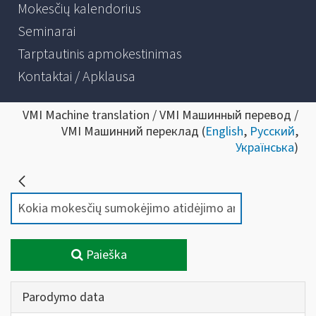
Mokesčių kalendorius
Seminarai
Tarptautinis apmokestinimas
Kontaktai / Apklausa
VMI Machine translation / VMI Машинный перевод /
VMI Машинний переклад (
English
,
Русский
,
Українська
)
Paieška
Parodymo data