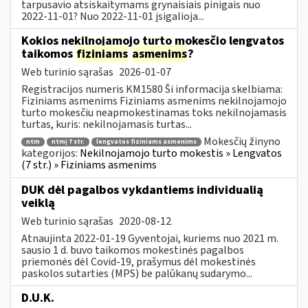
tarpusavio atsiskaitymams grynaisiais pinigais nuo
2022-11-01? Nuo 2022-11-01 įsigalioja...
Kokios nekilnojamojo turto mokesčio lengvatos
taikomos
fiziniams
asmenims
?
Web turinio sąrašas
2026-01-07
Registracijos numeris KM1580 Ši informacija skelbiama:
Fiziniams asmenims Fiziniams asmenims nekilnojamojo
turto mokesčiu neapmokestinamas toks nekilnojamasis
turtas, kuris: nekilnojamasis turtas...
Mokesčių žinyno
ntm
ntmį 7 str.
lengvatos fiziniams asmenims
kategorijos:
Nekilnojamojo turto mokestis » Lengvatos
(7 str.) » Fiziniams asmenims
DUK dėl pagalbos vykdantiems individualią
veiklą
Web turinio sąrašas
2020-08-12
Atnaujinta 2022-01-19 Gyventojai, kuriems nuo 2021 m.
sausio 1 d. buvo taikomos mokestinės pagalbos
priemonės dėl Covid-19, prašymus dėl mokestinės
paskolos sutarties (MPS) be palūkanų sudarymo...
D.U.K.