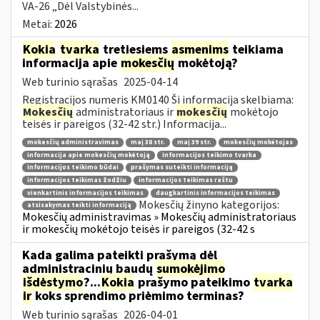
VA-26 „Dėl Valstybinės...
Metai:
2026
Kokia
tvarka
tretiesiems
asmenims
teikiama
informacija apie
mokesčių
mokėtoją?
Web turinio sąrašas
2025-04-14
Registracijos numeris KM0140 Ši informacija skelbiama:
Mokesčių
administratoriaus ir
mokesčių
mokėtojo
teisės ir pareigos (32-42 str.) Informacija...
mokesčių administravimas
maį 38 str.
maį 39 str.
mokesčių mokėtojas
informacija apie mokesčių mokėtoją
informacijos teikimo tvarka
informacijos teikimo būdai
prašymas suteikti informaciją
informacijos teikimas žodžiu
informacijos teikimas raštu
vienkartinis informacijos teikimas
daugkartinis informacijos teikimas
Mokesčių žinyno kategorijos:
atsisakymas teikti informaciją
Mokesčių administravimas » Mokesčių administratoriaus
ir mokesčių mokėtojo teisės ir pareigos (32-42 s
Kada galima pateikti prašymą dėl
administracinių baudų
sumokėjimo
išdėstymo
?...
Kokia
prašymo pateikimo
tvarka
ir
koks sprendimo priėmimo terminas?
Web turinio sąrašas
2026-04-01