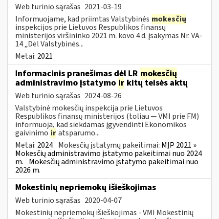
Web turinio sąrašas
2021-03-19
Informuojame, kad priimtas Valstybinės
mokesčių
inspekcijos prie Lietuvos Respublikos finansų
ministerijos viršininko 2021 m. kovo 4 d. įsakymas Nr. VA-
14 „Dėl Valstybinės...
Metai:
2021
Informacinis pranešimas dėl LR
mokesčių
administravimo įstatymo
ir
kitų teisės aktų
Web turinio sąrašas
2024-08-26
Valstybinė mokesčių inspekcija prie Lietuvos
Respublikos finansų ministerijos (toliau — VMI prie FM)
informuoja, kad siekdamas įgyvendinti Ekonomikos
gaivinimo
ir
atsparumo...
Metai:
2024
Mokesčių įstatymų pakeitimai:
MĮP 2021 »
Mokesčių administravimo įstatymo pakeitimai nuo 2024
m.
Mokesčių administravimo įstatymo pakeitimai nuo
2026 m.
Mokestinių nepriemokų išieškojimas
Web turinio sąrašas
2020-04-07
Mokestinių nepriemokų išieškojimas - VMI Mokestinių