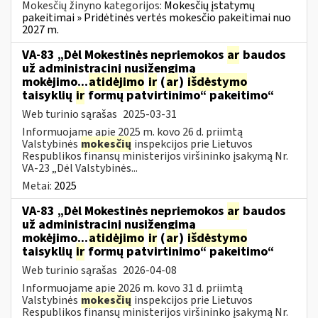
Mokesčių žinyno kategorijos:
Mokesčių įstatymų
pakeitimai » Pridėtinės vertės mokesčio pakeitimai nuo
2027 m.
VA-83 „Dėl Mokestinės nepriemokos
ar
baudos
už administracinį nusižengimą
mokėjimo...
atidėjimo
ir
(
ar
)
išdėstymo
taisyklių
ir
formų patvirtinimo“ pakeitimo“
Web turinio sąrašas
2025-03-31
Informuojame apie 2025 m. kovo 26 d. priimtą
Valstybinės
mokesčių
inspekcijos prie Lietuvos
Respublikos finansų ministerijos viršininko įsakymą Nr.
VA-23 „Dėl Valstybinės...
Metai:
2025
VA-83 „Dėl Mokestinės nepriemokos
ar
baudos
už administracinį nusižengimą
mokėjimo...
atidėjimo
ir
(
ar
)
išdėstymo
taisyklių
ir
formų patvirtinimo“ pakeitimo“
Web turinio sąrašas
2026-04-08
Informuojame apie 2026 m. kovo 31 d. priimtą
Valstybinės
mokesčių
inspekcijos prie Lietuvos
Respublikos finansų ministerijos viršininko įsakymą Nr.