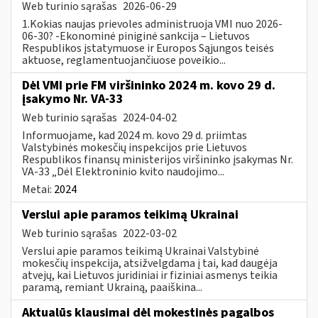
Web turinio sąrašas
2026-06-29
1.Kokias naujas prievoles administruoja VMI nuo 2026-
06-30? -Ekonominė piniginė sankcija – Lietuvos
Respublikos įstatymuose ir Europos Sąjungos teisės
aktuose, reglamentuojančiuose poveikio...
Dėl VMI prie FM viršininko 2024 m. kovo 29 d.
įsakymo Nr. VA-33
Web turinio sąrašas
2024-04-02
Informuojame, kad 2024 m. kovo 29 d. priimtas
Valstybinės mokesčių inspekcijos prie Lietuvos
Respublikos finansų ministerijos viršininko įsakymas Nr.
VA-33 „Dėl Elektroninio kvito naudojimo...
Metai:
2024
Verslui apie paramos teikimą Ukrainai
Web turinio sąrašas
2022-03-02
Verslui apie paramos teikimą Ukrainai Valstybinė
mokesčių inspekcija, atsižvelgdama į tai, kad daugėja
atvejų, kai Lietuvos juridiniai ir fiziniai asmenys teikia
paramą, remiant Ukrainą, paaiškina...
Aktualūs klausimai dėl mokestinės pagalbos