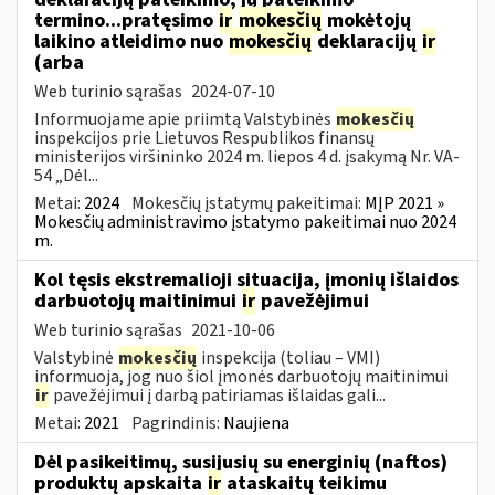
termino...pratęsimo
ir
mokesčių
mokėtojų
laikino atleidimo nuo
mokesčių
deklaracijų
ir
(arba
Web turinio sąrašas
2024-07-10
Informuojame apie priimtą Valstybinės
mokesčių
inspekcijos prie Lietuvos Respublikos finansų
ministerijos viršininko 2024 m. liepos 4 d. įsakymą Nr. VA-
54 „Dėl...
Metai:
2024
Mokesčių įstatymų pakeitimai:
MĮP 2021 »
Mokesčių administravimo įstatymo pakeitimai nuo 2024
m.
Kol tęsis ekstremalioji situacija, įmonių išlaidos
darbuotojų maitinimui
ir
pavežėjimui
Web turinio sąrašas
2021-10-06
Valstybinė
mokesčių
inspekcija (toliau – VMI)
informuoja, jog nuo šiol įmonės darbuotojų maitinimui
ir
pavežėjimui į darbą patiriamas išlaidas gali...
Metai:
2021
Pagrindinis:
Naujiena
Dėl pasikeitimų, susijusių su energinių (naftos)
produktų apskaita
ir
ataskaitų teikimu