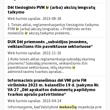
Dėl tiesioginio PVM
ir
(arba) akcizų lengvatų
taikymo
Web turinio sąrašas
2023-08-28
1. Teisės aktai, reglamentuojantys tiesioginio taikymo
PVM
ir
(arba) akcizų lengvatas. • Pridėtinės vertės
mokesčio
ir
akcizų taikymo prekėms...
DUK Dėl priemonės „subsidijos įmonėms,
veikiančioms itin paveiktuose sektoriuose“
Web turinio sąrašas
2022-11-16
1.Koks teisės aktas reglamentuoja subsidijų skyrimą
įmonėms? Subsidijų įmonėms, veikiančioms itin
paveiktuose sektoriuose, lėšų skyrimo
ir
administravimo tvarkos aprašas...
Informacinis pranešimas dėl VMI prie FM
viršininko 2023 m. balandžio 19 d. įsakymo Nr.
VA-27 „Dėl apskaitos dokumentų papildymo
tvarkos aprašo patvirtinimo“
Web turinio sąrašas
2023-04-24
Informuojame, kad Valstybinė
mokesčių
inspekcija prie