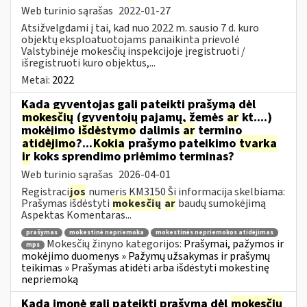
Web turinio sąrašas
2022-01-27
Atsižvelgdami į tai, kad nuo 2022 m. sausio 7 d. kuro
objektų eksploatuotojams panaikinta prievolė
Valstybinėje mokesčių inspekcijoje įregistruoti /
išregistruoti kuro objektus,...
Metai:
2022
Kada gyventojas gali pateikti prašymą dėl
mokesčių
(gyventojų pajamų, žemės
ar
kt....)
mokėjimo
išdėstymo
dalimis
ar
termino
atidėjimo
?...
Kokia
prašymo pateikimo
tvarka
ir
koks sprendimo priėmimo terminas?
Web turinio sąrašas
2026-04-01
Registraci
jos
numeris KM3150 Ši informacija skelbiama:
Prašymas išdėstyti
mokesčių
ar
baudų sumokėjimą
Aspektas Komentaras...
prašymas
mokestinė nepriemoka
mokestinės nepriemokos atidėjimas
Mokesčių žinyno kategorijos:
Prašymai, pažymos ir
mps
mokėjimo duomenys » Pažymų užsakymas ir prašymų
teikimas » Prašymas atidėti arba išdėstyti mokestinę
nepriemoką
Kada įmonė gali pateikti prašymą dėl
mokesčių