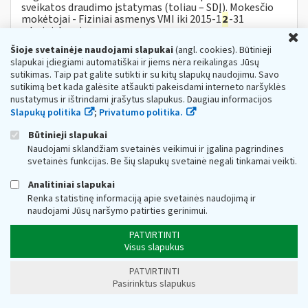
sveikatos draudimo įstatymas (toliau – SDĮ). Mokesčio
mokėtojai - Fiziniai asmenys VMI iki 2015-1
2
-31
administruoja:...
U
Šioje svetainėje naudojami slapukai
(angl. cookies). Būtinieji
VMI: daugiau nukentėjusių nuo COVID-19
slapukai įdiegiami automatiškai ir jiems nėra reikalingas Jūsų
verslininkų gali teikti paraišką subsidijai
sutikimas. Taip pat galite sutikti ir su kitų slapukų naudojimu. Savo
Web turinio sąrašas
2021-04-07
sutikimą bet kada galėsite atšaukti pakeisdami interneto naršyklės
nustatymus ir ištrindami įrašytus slapukus. Daugiau informacijos
Valstybinė mokesčių inspekcija (toliau – VMI)
Slapukų politika
;
Privatumo politika.
informuoja, jog įsigaliojus subsidijų nuo COVID-19
nukentėjusioms įmonėms Aprašo pakeitimui,
Būtinieji slapukai
individualioms įmonėms, mažosioms bendrijoms,...
Naudojami sklandžiam svetainės veikimui ir įgalina pagrindines
Metai:
2021
svetainės funkcijas. Be šių slapukų svetainė negali tinkamai veikti.
Apie MTEP lengvatas
Analitiniai slapukai
Web turinio sąrašas
2023-05-25
Renka statistinę informaciją apie svetainės naudojimą ir
naudojami Jūsų naršymo patirties gerinimui.
1. Kaip vienetui įsitikinti,
ar
jo vykdoma veikla tikrai yra
priskiriama mokslinių tyrimų
ir
eksperimentinės
PATVIRTINTI
plėtros (toliau – MTEP) veiklai? Tai...
Visus slapukus
., sausio),
ar
PVM sąskaitos faktūros gavimo
PATVIRTINTI
datą (pvz., vasario)?
Pasirinktus slapukus
Web turinio sąrašas
2021-04-30