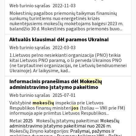
Web turinio sąrašas
2022-11-03
Mokestinių pagalbos priemonių taikymas finansinių
sunkumų turintiems nuo energetinės krizės
nukentėjusiems mokesčių mokėtojams baigėsi 2023 m.
balandžio 30 d. Mokestinės pagalbos priemonės buvo...
Aktualūs klausimai dėl paramos Ukrainai
Web turinio sąrašas
2022-03-03
1.Lietuvos pelno nesiekianti organizacija (PNO) teikia
kitai Lietuvos PNO paramą, o ši perveda Ukrainos PNO
(ne tarptautinei organizacijai, ne Lietuvių bendruomenei
Ukrainoje). Ar laikysime, kad...
Informacinis pranešimas dėl
Mokesčių
administravimo įstatymo pakeitimo
Web turinio sąrašas
2025-07-01
Valstybinė
mokesčių
inspekcija prie Lietuvos
Respublikos finansų ministeri
jos
(toliau — VMI prie FM)
informuoja apie priimtus Lietuvos Respublikos...
Metai:
2025
Mokesčių įstatymų pakeitimai:
Mokesčių
administravimo įstatymo pakeitimai nuo 2026 m.
Mokesčių žinyno kategorijos:
Prašymai, pažymos ir