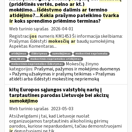
(pridėtinės vertės, pelno
ar
kt.)
mokėjimo...
išdėstymo
dalimis
ar
termino
atidėjimo
?...
Kokia
prašymo pateikimo
tvarka
ir
koks sprendimo priėmimo terminas?
Web turinio sąrašas
2026-04-01
Registraci
jos
numeris KM1453 Ši informacija skelbiama:
Prašymas išdėstyti
mokesčių
ar
baudų sumokėjimą
Aspektas Komentaras...
atidėjimas
išdėstymas
sumokėjimas
mokestinė nepriemoka
maį 88 str.
mokestinės nepriemokos atidėjimas
Mokesčių žinyno
mokestinės nepriemokos išdėstymas
kategorijos:
Prašymai, pažymos ir mokėjimo duomenys
» Pažymų užsakymas ir prašymų teikimas » Prašymas
atidėti arba išdėstyti mokestinę nepriemoką
kitų Europos sąjungos valstybių narių į
tarptautines parodas Lietuvoje bei akcizų
sumokėjimo
Web turinio sąrašas
2023-05-03
Atsižvelgdami į tai, kad Lietuvoje nuolat
organizuojamos tarptautinės alkoholinių gėrimų
parodos, kuriose neparduodami, tačiau demonstruojami
ir
degustuojami ne tik...