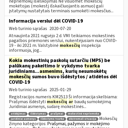
nepriemokų išieškojimas Ne visuomet mokesčių
mokėtojas (mokestį išskaičiuojantis asmuo) gali
įstatymų nustatytais terminais sumokėti mokesčius...
Informacija verslui dėl COVID-19
Web turinio sąrašas
2020-07-20
Atnaujinta 2021 rugsėjo 2 d. VMI teikiamos mokestinės
pagalbos priemonės verslui, nukentėjusiam nuo COVID-
19 - iki 2021 m. Valstybinė
mokesčių
inspekcija
informuoja, jog...
Kokia
mokestinių paskolų sutarčių (MPS) be
palūkanų pakeitimo
ir
vykdymo
tvarka
juridiniams...
asmenims
, kurių nesumokėtų
mokesčių
sumos buvo išdėstytos / atidėtos dėl
COVID-19
Web turinio sąrašas
2025-01-29
Registracijos numeris KM2513 Ši informacija skelbiama:
Prašymas išdėstyti
mokesčių
ar
baudų sumokėjimą
Juridiniai asmenys, sudarę mokestinės...
atidėjimas
išdėstymas
prašymai
mokestinė nepriemoka
Mokesčių
juridiniai asmenys
išdėstymo tvarka
ekstremali situacija
žinyno kategorijos:
Prašymai, pažymos ir mokėjimo