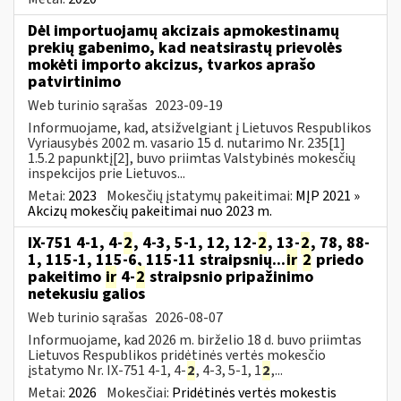
Dėl importuojamų akcizais apmokestinamų
prekių gabenimo, kad neatsirastų prievolės
mokėti importo akcizus, tvarkos aprašo
patvirtinimo
Web turinio sąrašas
2023-09-19
Informuojame, kad, atsižvelgiant į Lietuvos Respublikos
Vyriausybės 2002 m. vasario 15 d. nutarimo Nr. 235[1]
1.5.2 papunktį[2], buvo priimtas Valstybinės mokesčių
inspekcijos prie Lietuvos...
Metai:
2023
Mokesčių įstatymų pakeitimai:
MĮP 2021 »
Akcizų mokesčių pakeitimai nuo 2023 m.
IX-751 4-1, 4-
2
, 4-3, 5-1, 12, 12-
2
, 13-
2
, 78, 88-
1, 115-1, 115-6, 115-11 straipsnių...
ir
2
priedo
pakeitimo
ir
4-
2
straipsnio pripažinimo
netekusiu galios
Web turinio sąrašas
2026-08-07
Informuojame, kad 2026 m. birželio 18 d. buvo priimtas
Lietuvos Respublikos pridėtinės vertės mokesčio
įstatymo Nr. IX-751 4-1, 4-
2
, 4-3, 5-1, 1
2
,...
Metai:
2026
Mokesčiai:
Pridėtinės vertės mokestis