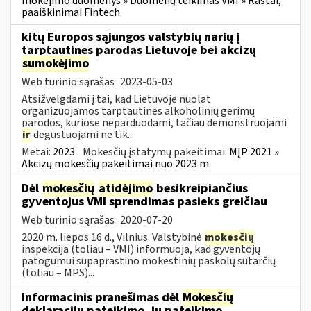
mokėjimo duomenys » Duomenų teikimas VMI » Raštai,
paaiškinimai Fintech
kitų Europos sąjungos valstybių narių į
tarptautines parodas Lietuvoje bei akcizų
sumokėjimo
Web turinio sąrašas
2023-05-03
Atsižvelgdami į tai, kad Lietuvoje nuolat
organizuojamos tarptautinės alkoholinių gėrimų
parodos, kuriose neparduodami, tačiau demonstruojami
ir
degustuojami ne tik...
Metai:
2023
Mokesčių įstatymų pakeitimai:
MĮP 2021 »
Akcizų mokesčių pakeitimai nuo 2023 m.
Dėl
mokesčių
atidėjimo
besikreipiančius
gyventojus VMI sprendimas pasieks greičiau
Web turinio sąrašas
2020-07-20
2020 m. liepos 16 d., Vilnius. Valstybinė
mokesčių
inspekcija (toliau – VMI) informuoja, kad gyventojų
patogumui supaprastino mokestinių paskolų sutarčių
(toliau – MPS)...
Informacinis pranešimas dėl
Mokesčių
deklaracijų pateikimo, jų pateikimo