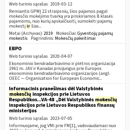
Web turinio sąrašas
2019-03-12
Remiantis GPMĮ 22 straipsniu, šios pajamos pagal
mokesčio mokėjimo tvarką yra priskiriamos B klasės
pajamoms, nuo kurių apskaičiuoti, sumokėti pajamų
mokestį
ir
šias...
Metai (Archyvas):
2019
Mokesčiai:
Gyventojų pajamų
mokestis
Pagrindinis:
Mokesčių pakeitimai
EBPO
Web turinio sąrašas
2020-04-07
Ekonominio bendradarbiavimo ir plėtros organizacija
1961 m. JAV ir Kanadai prisijungus prie Europos
ekonominio bendradarbiavimo organizacijos (angl.
OEEC — Organisation for European Economic...
Informacinis pranešimas dėl Valstybinės
mokesčių
inspekcijos prie Lietuvos
Respublikos...VA-48 „Dėl Valstybinės
mokesčių
inspekcijos prie Lietuvos Respublikos finansų
ministerijos
Web turinio sąrašas
2023-07-05
Informuojame, jog VMI prie FM[1], vadovaudamasi nuo