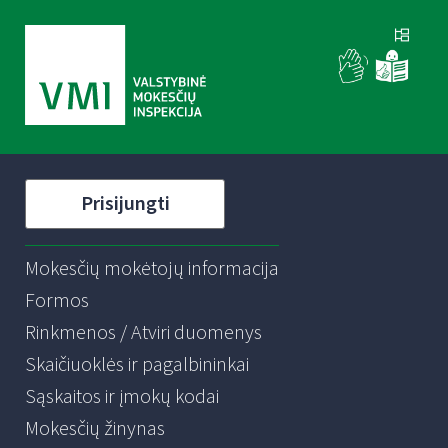
Prisijungti
Mokesčių mokėtojų informacija
Formos
Rinkmenos / Atviri duomenys
Skaičiuoklės ir pagalbininkai
Sąskaitos ir įmokų kodai
Mokesčių žinynas