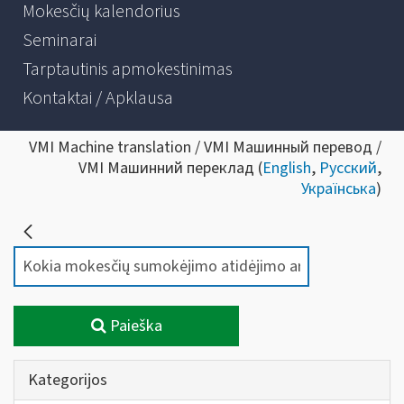
Mokesčių kalendorius
Seminarai
Tarptautinis apmokestinimas
Kontaktai / Apklausa
VMI Machine translation / VMI Машинный перевод /
VMI Машинний переклад (
English
,
Русский
,
Українська
)
Paieška
Kategorijos