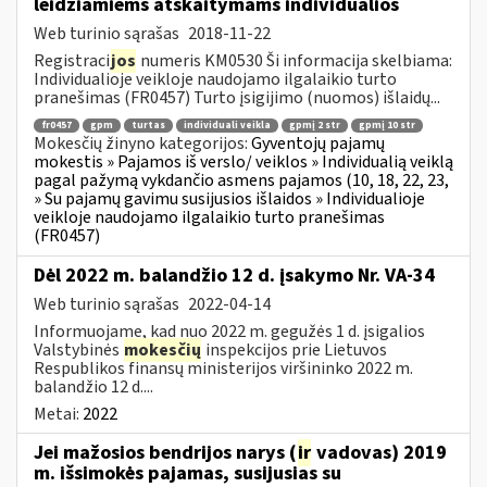
leidžiamiems atskaitymams individualios
Web turinio sąrašas
2018-11-22
Registraci
jos
numeris KM0530 Ši informacija skelbiama:
Individualioje veikloje naudojamo ilgalaikio turto
pranešimas (FR0457) Turto įsigijimo (nuomos) išlaidų...
fr0457
gpm
turtas
individuali veikla
gpmį 2 str
gpmį 10 str
Mokesčių žinyno kategorijos:
Gyventojų pajamų
mokestis » Pajamos iš verslo/ veiklos » Individualią veiklą
pagal pažymą vykdančio asmens pajamos (10, 18, 22, 23,
» Su pajamų gavimu susijusios išlaidos » Individualioje
veikloje naudojamo ilgalaikio turto pranešimas
(FR0457)
Dėl 2022 m. balandžio 12 d. įsakymo Nr. VA-34
Web turinio sąrašas
2022-04-14
Informuojame, kad nuo 2022 m. gegužės 1 d. įsigalios
Valstybinės
mokesčių
inspekcijos prie Lietuvos
Respublikos finansų ministerijos viršininko 2022 m.
balandžio 12 d....
Metai:
2022
Jei mažosios bendrijos narys (
ir
vadovas) 2019
m. išsimokės pajamas, susijusias su