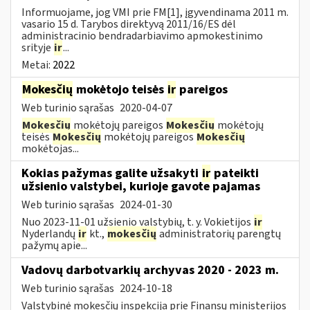
Informuojame, jog VMI prie FM[1], įgyvendinama 2011 m.
vasario 15 d. Tarybos direktyvą 2011/16/ES dėl
administracinio bendradarbiavimo apmokestinimo
srityje
ir
...
Metai:
2022
Mokesčių
mokėtojo teisės
ir
pareigos
Web turinio sąrašas
2020-04-07
Mokesčių
mokėtojų pareigos
Mokesčių
mokėtojų
teisės
Mokesčių
mokėtojų pareigos
Mokesčių
mokėtojas...
Kokias pažymas galite užsakyti
ir
pateikti
užsienio valstybei, kurioje gavote pajamas
Web turinio sąrašas
2024-01-30
Nuo 2023-11-01 užsienio valstybių, t. y. Vokietijos
ir
Nyderlandų
ir
kt.,
mokesčių
administratorių parengtų
pažymų apie...
Vadovų darbotvarkių archyvas 2020 - 2023 m.
Web turinio sąrašas
2024-10-18
Valstybinė mokesčių inspekcija prie Finansų ministerijos