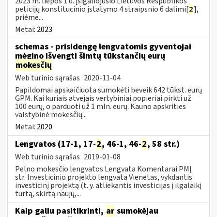
2023 m. liepos 1 d. įsigaliojusio Lietuvos Respublikos
peticijų konstitucinio įstatymo 4 straipsnio 6 dalimi[
2
],
priėmė...
Metai:
2023
schemas - prisidengę lengvatomis gyventojai
mėgino išvengti šimtų tūkstančių eurų
mokesčių
Web turinio sąrašas
2020-11-04
Papildomai apskaičiuota sumokėti beveik 642 tūkst. eurų
GPM. Kai kuriais atvejais vertybiniai popieriai pirkti už
100 eurų, o parduoti už 1 mln. eurų. Kauno apskrities
valstybinė mokesčių...
Metai:
2020
Lengvatos (17-1, 17-
2
, 46-1, 46-
2
, 58 str.)
Web turinio sąrašas
2019-01-08
Pelno mokesčio lengvatos Lengvata Komentarai PMĮ
str. Investicinio projekto lengvata Vienetas, vykdantis
investicinį projektą (t. y. atliekantis investicijas į ilgalaikį
turtą, skirtą naujų,...
Kaip galiu pasitikrinti,
ar
sumokėjau