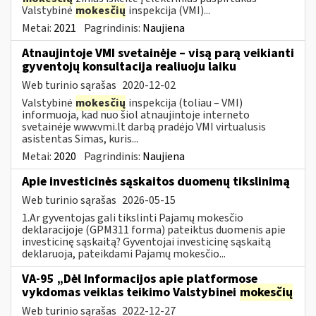
Valstybinė
mokesčių
inspekcija (VMI)...
Metai:
2021
Pagrindinis:
Naujiena
Atnaujintoje VMI svetainėje – visą parą veikianti
gyventojų konsultacija realiuoju laiku
Web turinio sąrašas
2020-12-02
Valstybinė
mokesčių
inspekcija (toliau – VMI)
informuoja, kad nuo šiol atnaujintoje interneto
svetainėje www.vmi.lt darbą pradėjo VMI virtualusis
asistentas Simas, kuris...
Metai:
2020
Pagrindinis:
Naujiena
Apie investicinės sąskaitos duomenų tikslinimą
Web turinio sąrašas
2026-05-15
1.Ar gyventojas gali tikslinti Pajamų mokesčio
deklaracijoje (GPM311 forma) pateiktus duomenis apie
investicinę sąskaitą? Gyventojai investicinę sąskaitą
deklaruoja, pateikdami Pajamų mokesčio...
VA-95 „Dėl Informacijos apie platformose
vykdomas veiklas teikimo Valstybinei
mokesčių
Web turinio sąrašas
2022-12-27