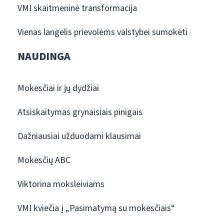
VMI skaitmeninė transformacija
Vienas langelis prievolėms valstybei sumokėti
NAUDINGA
Mokesčiai ir jų dydžiai
Atsiskaitymas grynaisiais pinigais
Dažniausiai užduodami klausimai
Mokesčių ABC
Viktorina moksleiviams
VMI kviečia į „Pasimatymą su mokesčiais“