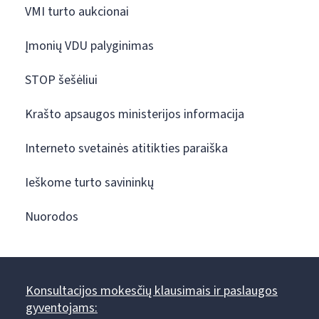
VMI turto aukcionai
Įmonių VDU palyginimas
STOP šešėliui
Krašto apsaugos ministerijos informacija
Interneto svetainės atitikties paraiška
Ieškome turto savininkų
Nuorodos
Konsultacijos mokesčių klausimais ir paslaugos
gyventojams: