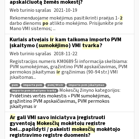
apskaičiuotą žemės mokestį?
Web turinio sąrašas
2021-10-19
Rekomenduojame mokėjimus pasitikrinti praėjus 1-
2
darbo dienoms
po
atlikto mokėjimo. Prisijunkite prie
Mano VMI sistemos; ...
Kuriais atvejais
ir
kam taikoma importo PVM
įskaitymo (
sumokėjimo
) VMI
tvarka
?
Web turinio sąrašas
2018-11-22
Registracijos numeris KM0689 Ši informacija skelbiama:
PVM sumokėjimas, grąžintino PVM apskaičiavimas, PVM
permokos įskaitymas
ir
grąžinimas (90-94 str.) VMI
įskaitomas...
pvm
importo pvm
pvmį 94 str
importo pvm įskaitymas
Mokesčių žinyno kategorijos:
importo pvm įskaitymo tvarka
Pridėtinės vertės mokestis » PVM sumokėjimas,
grąžintino PVM apskaičiavimas, PVM permokos
įskaitymas ir
Ar
gali VMI savo iniciatyva įregistruoti
gyventoją
Mokesčių
mokėtojų registre
bei...papildyti / pakeisti
mokesčių
mokėtojo
registravimo registre duomenis?