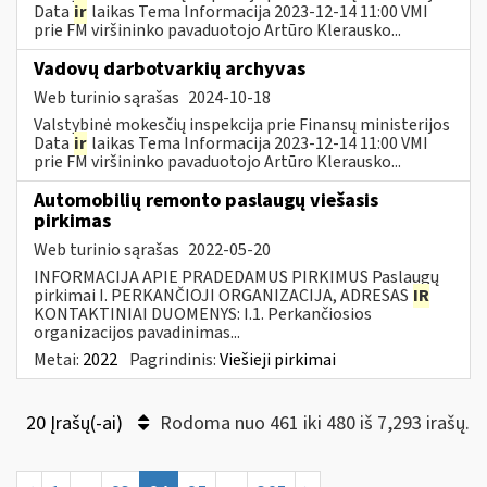
Data
ir
laikas Tema Informacija 2023-12-14 11:00 VMI
prie FM viršininko pavaduotojo Artūro Klerausko...
Vadovų darbotvarkių archyvas
Web turinio sąrašas
2024-10-18
Valstybinė mokesčių inspekcija prie Finansų ministerijos
Data
ir
laikas Tema Informacija 2023-12-14 11:00 VMI
prie FM viršininko pavaduotojo Artūro Klerausko...
Automobilių remonto paslaugų viešasis
pirkimas
Web turinio sąrašas
2022-05-20
INFORMACIJA APIE PRADEDAMUS PIRKIMUS Paslaugų
pirkimai I. PERKANČIOJI ORGANIZACIJA, ADRESAS
IR
KONTAKTINIAI DUOMENYS: I.1. Perkančiosios
organizacijos pavadinimas...
Metai:
2022
Pagrindinis:
Viešieji pirkimai
20 Įrašų(-ai)
Rodoma nuo 461 iki 480 iš 7,293 irašų.