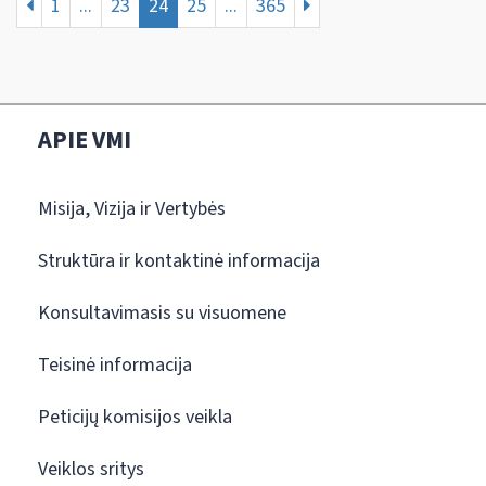
1
...
23
24
25
...
365
APIE VMI
Misija, Vizija ir Vertybės
Struktūra ir kontaktinė informacija
Konsultavimasis su visuomene
Teisinė informacija
Peticijų komisijos veikla
Veiklos sritys