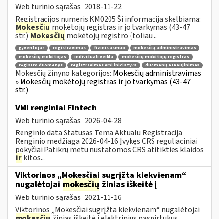
Web turinio sąrašas
2018-11-22
Registracijos numeris KM0205 Ši informacija skelbiama:
Mokesčių
mokėtojų registras ir jo tvarkymas (43-47
str.)
Mokesčių
mokėtojų registro (toliau...
gyventojas
registravimas
fizinis asmuo
mokesčių administravimas
mokesčių mokėtojas
individuali veikla
mokesčių mokėtojų registras
registro duomenys
registravimas vmi iniciatyva
duomenų atnaujinimas
Mokesčių žinyno kategorijos:
Mokesčių administravimas
» Mokesčių mokėtojų registras ir jo tvarkymas (43-47
str.)
VMI renginiai Fintech
Web turinio sąrašas
2026-04-28
Renginio data Statusas Tema Aktualu Registracija
Renginio medžiaga 2026-04-16 Įvykęs CRS reguliaciniai
pokyčiai Patikrų metu nustatomos CRS atitikties klaidos
ir
kitos...
Viktorinos „Mokesčiai sugrįžta kiekvienam“
nugalėtojai
mokesčių
žinias iškeitė į
Web turinio sąrašas
2021-11-16
Viktorinos „Mokesčiai sugrįžta kiekvienam“ nugalėtojai
mokesčių
žinias iškeitė į elektrinius paspirtukus