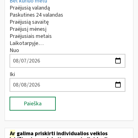
Bet kuriuo metu
Praėjusią valandą
Paskutines 24 valandas
Praėjusią savaitę
Praėjusį mėnesį
Praėjusiais metais
Laikotarpyje…
Nuo
Iki
Paieška
Ar
galima priskirti individualios veiklos