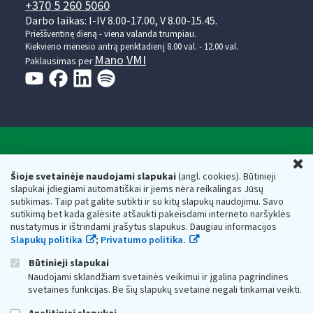
+370 5 260 5060
Darbo laikas: I-IV 8.00-17.00, V 8.00-15.45.
Prieššventinę dieną - viena valanda trumpiau.
Kiekvieno mėnesio antrą penktadienį 8.00 val. - 12.00 val.
Mano VMI
Paklausimas per
Valstybinė mokesčių inspekcija prie Lietuvos
U
Respublikos finansų ministerijos
Šioje svetainėje naudojami slapukai
(angl. cookies). Būtinieji
slapukai įdiegiami automatiškai ir jiems nėra reikalingas Jūsų
Biudžetinė įstaiga. Juridinio asmens kodas — 188659752,
sutikimas. Taip pat galite sutikti ir su kitų slapukų naudojimu. Savo
adresas: Vasario 16-osios g. 14, 01107 Vilnius, Lietuva, el.paštas:
sutikimą bet kada galėsite atšaukti pakeisdami interneto naršyklės
vmi@vmi.lt
, E. pristatymo dėžutės adresas 188659752
nustatymus ir ištrindami įrašytus slapukus. Daugiau informacijos
Duomenys apie Valstybinę mokesčių inspekciją prie Lietuvos
Slapukų politika
;
Privatumo politika.
Respublikos finansų ministerijos kaupiami ir saugomi Juridinių
asmenų registre
Būtinieji slapukai
Naudojami sklandžiam svetainės veikimui ir įgalina pagrindines
svetainės funkcijas. Be šių slapukų svetainė negali tinkamai veikti.