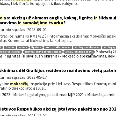
vidaus, tiek išorės korupcijos rizikos valdymo...
ia
yra akcizų už akmens anglis, koksą, lignitą
ir
šildymui
laravimo
ir
sumokėjimo
tvarka
?
urinio sąrašas
2025-09-01
tracijos numeris KM1412 Ši informacija skelbiama: Mokesčio apsk
tas Komentarai Mokestinis laikotarpis...
i
fr0630a
koksas
lignitas
akcizų deklaravimas
akcizų sumokėjimas
akcizų ap
Mokesčių ži
ui skirtos durpės
šildymui skirtų durpių akcizai
akcizų įstatymo 55 str.
s ir lignitas (II skyriaus V skirsnis) » Mokesčio apskaičiavimas, dek
škinimas dėl Graikijos rezidento rezidavimo vietą patv
urinio sąrašas
2023-05-17
ybinė
mokesčių
inspekcija prie Lietuvos Respublikos finansų minis
alinio direktorato gavusi...
:
2023
Mokesčių įstatymų pakeitimai:
MĮP 2021 » Mokesčių admin
Lietuvos Respublikos akcizų įstatymo pakeitimo nuo 2022