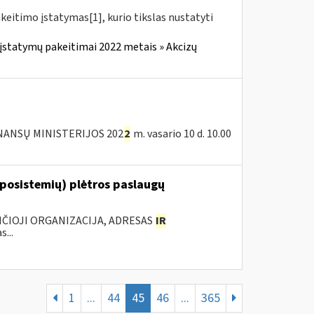
akeitimo įstatymas[1], kurio tikslas nustatyti
įstatymų pakeitimai 2022 metais » Akcizų
NANSŲ MINISTERIJOS 202
2
m. vasario 10 d. 10.00
 posistemių) plėtros paslaugų
ANČIOJI ORGANIZACIJA, ADRESAS
IR
...
1
...
44
45
46
...
365