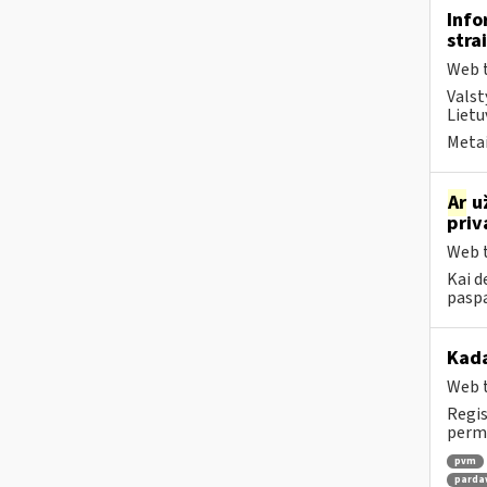
Info
stra
Web t
Valst
Lietu
Metai
Ar
už
priv
Web t
Kai d
paspa
Kada
Web t
Regis
perm
pvm
parda