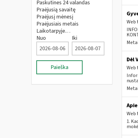
Paskutines 24 valandas
Praėjusią savaitę
Gyve
Praėjusį mėnesį
Web t
Praėjusiais metais
INFO
Laikotarpyje…
KONTA
Nuo
Iki
Metai
Dėl 
Paieška
Web t
Infor
nusta
Metai
Apie
Web t
1. Ka
mokėt