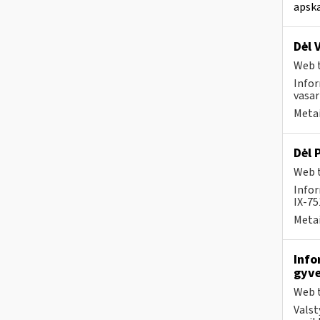
apska
Dėl 
Web t
Infor
vasar
Metai
Dėl 
Web t
Info
IX-75
Metai
Info
gyve
Web t
Valst