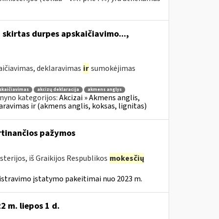
 skirtas durpes apskaičiavimo...,
aičiavimas, deklaravimas
ir
sumokėjimas
skaičiavimas
akcizų deklaracija
akmens anglys
nyno kategorijos:
Akcizai » Akmens anglis,
laravimas ir (akmens anglis, koksas, lignitas)
irtinančios pažymos
terijos, iš Graikijos Respublikos
mokesčių
istravimo įstatymo pakeitimai nuo 2023 m.
 m. liepos 1 d.