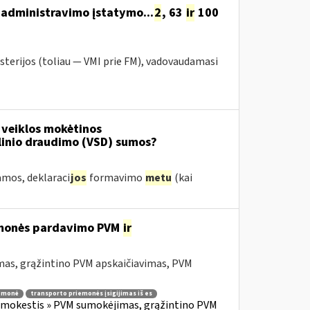
administravimo įstatymo...
2
, 63
ir
100
sterijos (toliau — VMI prie FM), vadovaudamasi
 veiklos mokėtinos
linio draudimo (VSD) sumos?
amos, deklaraci
jos
formavimo
metu
(kai
iemonės pardavimo PVM
ir
mas, grąžintino PVM apskaičiavimas, PVM
iemonė
transporto priemonės įsigijimas iš es
s mokestis » PVM sumokėjimas, grąžintino PVM