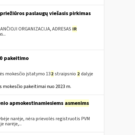
riežiūros paslaugų viešasis pirkimas
KANČIOJI ORGANIZACIJA, ADRESAS
IR
...
30 pakeitimo
tės mokesčio įstatymo 13
2
straipsnio
2
dalyje
ės mokesčio pakeitimai nuo 2023 m.
sienio apmokestinamiesiems
asmenims
bėje narėje, nėra prievolės registruotis PVM
 narėje,...