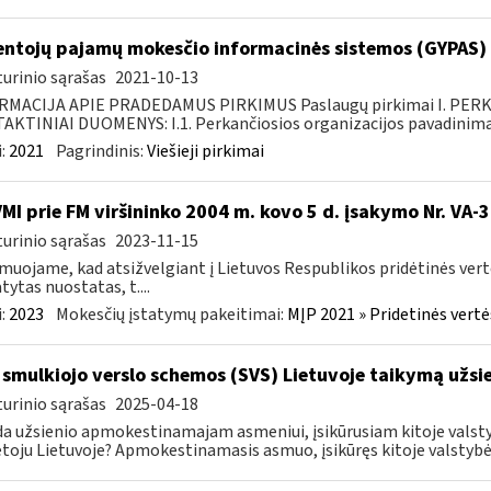
ntojų pajamų mokesčio informacinės sistemos (GYPAS) p
urinio sąrašas
2021-10-13
RMACIJA APIE PRADEDAMUS PIRKIMUS Paslaugų pirkimai I. PER
KTINIAI DUOMENYS: I.1. Perkančiosios organizacijos pavadinimas
:
2021
Pagrindinis:
Viešieji pirkimai
VMI prie FM viršininko 2004 m. kovo 5 d. įsakymo Nr. VA-
urinio sąrašas
2023-11-15
muojame, kad atsižvelgiant į Lietuvos Respublikos pridėtinės ver
tytas nuostatas, t....
:
2023
Mokesčių įstatymų pakeitimai:
MĮP 2021 » Pridetinės vert
 smulkiojo verslo schemos (SVS) Lietuvoje taikymą už
urinio sąrašas
2025-04-18
da užsienio apmokestinamajam asmeniui, įsikūrusiam kitoje valsty
oju Lietuvoje? Apmokestinamasis asmuo, įsikūręs kitoje valstybėje