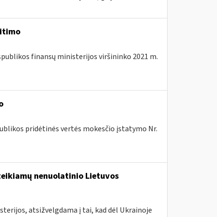
eitimo
spublikos finansų ministerijos viršininko 2021 m.
o
ublikos pridėtinės vertės mokesčio įstatymo Nr.
teikiamų nenuolatinio Lietuvos
terijos, atsižvelgdama į tai, kad dėl Ukrainoje