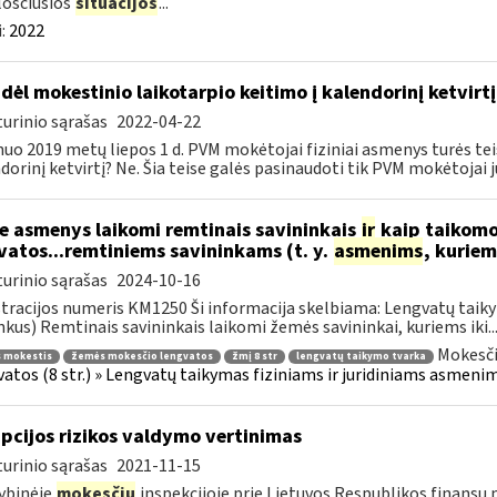
losčiusios
situacijos
...
:
2022
dėl mokestinio laikotarpio keitimo į kalendorinį ketvirtį
urinio sąrašas
2022-04-22
 nuo 2019 metų liepos 1 d. PVM mokėtojai fiziniai asmenys turės te
dorinį ketvirtį? Ne. Šia teise galės pasinaudoti tik PVM mokėtojai jur
e asmenys laikomi remtinais savininkais
ir
kaip taikomo
vatos...remtiniems savininkams (t. y.
asmenims
, kurie
urinio sąrašas
2024-10-16
tracijos numeris KM1250 Ši informacija skelbiama: Lengvatų taiky
nkus) Remtinais savininkais laikomi žemės savininkai, kuriems iki..
Mokesči
 mokestis
žemės mokesčio lengvatos
žmį 8 str
lengvatų taikymo tvarka
atos (8 str.) » Lengvatų taikymas fiziniams ir juridiniams asmenim
pcijos rizikos valdymo vertinimas
urinio sąrašas
2021-11-15
ybinėje
mokesčių
inspekcijoje prie Lietuvos Respublikos finansų m