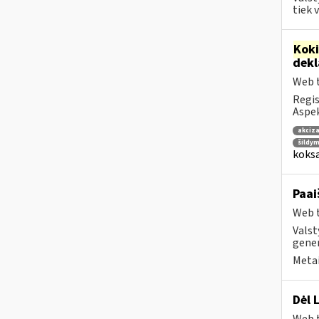
tiek 
Kok
dek
Web t
Regis
Aspek
akciza
šildym
koksa
Paai
Web t
Valst
gener
Metai
Dėl 