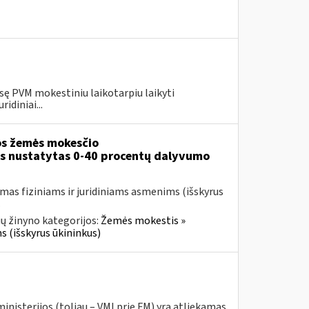
isę PVM mokestiniu laikotarpiu laikyti
idiniai...
s žemės mokesčio
ms nustatytas 0-40 procentų dalyvumo
mas fiziniams ir juridiniams asmenims (išskyrus
.
ų žinyno kategorijos:
Žemės mokestis »
s (išskyrus ūkininkus)
inisterijos (toliau – VMI prie FM) yra atliekamas