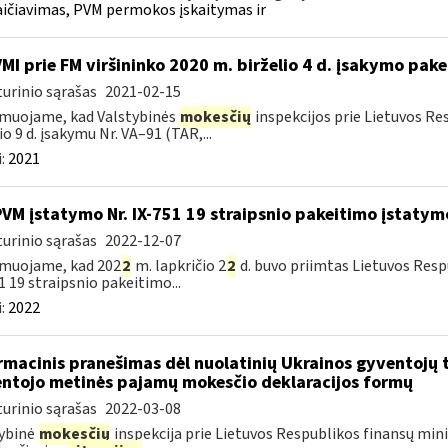
ičiavimas, PVM permokos įskaitymas ir
VMI prie FM viršininko 2020 m. birželio 4 d. įsakymo pak
urinio sąrašas
2021-02-15
muojame, kad Valstybinės
mokesčių
inspekcijos prie Lietuvos Re
io 9 d. įsakymu Nr. VA–91 (TAR,...
:
2021
PVM įstatymo Nr. IX-751 19 straipsnio pakeitimo įstatym
urinio sąrašas
2022-12-07
rmuojame, kad 202
2
m. lapkričio 2
2
d. buvo priimtas Lietuvos Resp
1 19 straipsnio pakeitimo...
:
2022
rmacinis pranešimas dėl nuolatinių Ukrainos gyventojų 
ntojo metinės pajamų mokesčio deklaracijos formų
urinio sąrašas
2022-03-08
ybinė
mokesčių
inspekcija prie Lietuvos Respublikos finansų minis