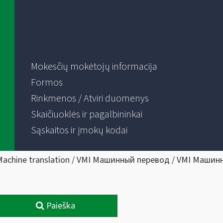
Mokesčių mokėtojų informacija
Formos
Rinkmenos / Atviri duomenys
Skaičiuoklės ir pagalbininkai
Sąskaitos ir įmokų kodai
Machine translation / VMI Машинный перевод / VMI Машин
Paieška