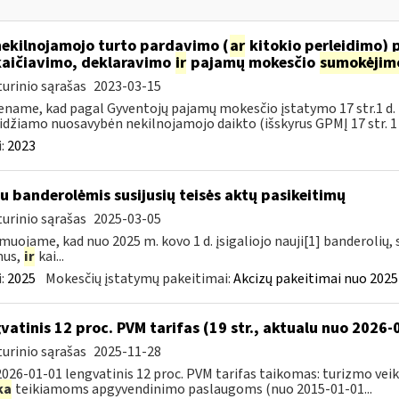
nekilnojamojo turto pardavimo (
ar
kitokio perleidimo) 
aičiavimo, deklaravimo
ir
pajamų mokesčio
sumokėjim
urinio sąrašas
2023-03-15
name, kad pagal Gyventojų pajamų mokesčio įstatymo 17 str.1 d.
idžiamo nuosavybėn nekilnojamojo daikto (išskyrus GPMĮ 17 str. 1 d.
:
2023
su banderolėmis susijusių teisės aktų pasikeitimų
urinio sąrašas
2025-03-05
muojame, kad nuo 2025 m. kovo 1 d. įsigaliojo nauji[1] banderolių, s
mus,
ir
kai...
:
2025
Mokesčių įstatymų pakeitimai:
Akcizų pakeitimai nuo 2025
vatinis 12 proc. PVM tarifas (19 str., aktualu nuo 2026-
urinio sąrašas
2025-11-28
026-01-01 lengvatinis 12 proc. PVM tarifas taikomas: turizmo vei
ka
teikiamoms apgyvendinimo paslaugoms (nuo 2015-01-01...