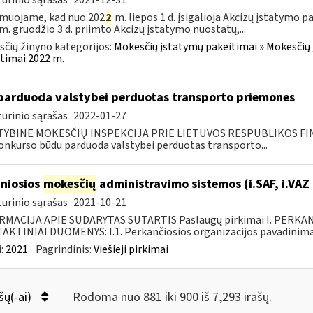
urinio sąrašas
2021-12-31
muojame, kad nuo 202
2
m. liepos 1 d. įsigalioja Akcizų įstatymo p
m. gruodžio 3 d. priimto Akcizų įstatymo nuostatų,...
čių žinyno kategorijos:
Mokesčių įstatymų pakeitimai » Mokesčių 
timai 2022 m.
parduoda valstybei perduotas transporto priemones
urinio sąrašas
2022-01-27
TYBINĖ MOKESČIŲ INSPEKCIJA PRIE LIETUVOS RESPUBLIKOS FI
konkurso būdu parduoda valstybei perduotas transporto...
niosios
mokesčių
administravimo sistemos (i.SAF, i.VAZ
urinio sąrašas
2021-10-21
RMACIJA APIE SUDARYTAS SUTARTIS Paslaugų pirkimai I. PERK
KTINIAI DUOMENYS: I.1. Perkančiosios organizacijos pavadinimas
:
2021
Pagrindinis:
Viešieji pirkimai
šų(-ai)
Rodoma nuo 881 iki 900 iš 7,293 irašų.