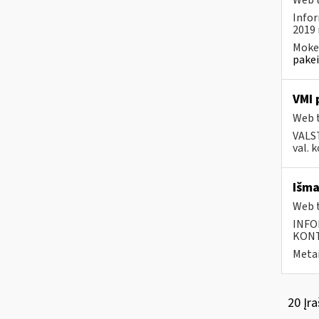
Web t
Infor
2019 
Mokes
pakei
VMI 
Web t
VALS
val. 
Išma
Web t
INFO
KONTA
Metai
20 Įra