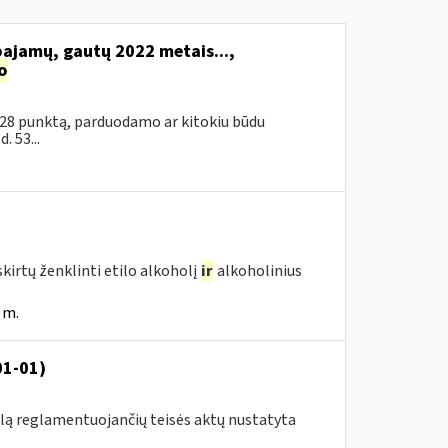
pajamų, gautų 2022 metais...,
o
 28 punktą, parduodamo ar kitokiu būdu
 53...
kirtų ženklinti etilo alkoholį
ir
alkoholinius
 m.
01-01)
klą reglamentuojančių teisės aktų nustatyta