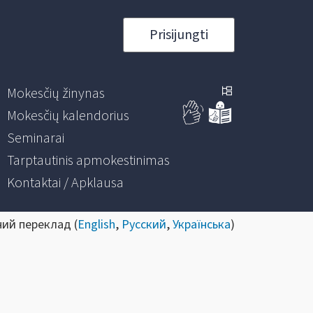
Prisijungti
Mokesčių žinynas
Mokesčių kalendorius
Seminarai
Tarptautinis apmokestinimas
Kontaktai / Apklausa
ний переклад (
English
,
Русский
,
Українська
)