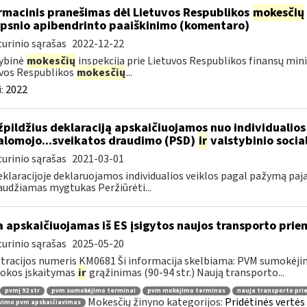
rmacinis pranešimas dėl Lietuvos Respublikos
mokesčių
ipsnio apibendrinto paaiškinimo (komentaro)
urinio sąrašas
2022-12-22
ybinė
mokesčių
inspekcija prie Lietuvos Respublikos finansų mini
vos Respublikos
mokesčių
...
:
2022
pildžius deklaraciją apskaičiuojamos nuo individualios
alomojo...sveikatos draudimo (PSD)
ir
valstybinio socia
urinio sąrašas
2021-03-01
eklaracijoje deklaruojamos individualios veiklos pagal pažymą paj
udžiamas mygtukas Peržiūrėti...
 apskaičiuojamas iš ES įsigytos naujos transporto pr
urinio sąrašas
2025-05-20
tracijos numeris KM0681 Ši informacija skelbiama: PVM sumokėji
okos įskaitymas
ir
grąžinimas (90-94 str.) Naują transporto...
pvmį 92 str
pvm sumokėjimo terminai
pvm mokėjimo terminas
nauja transporto pr
Mokesčių žinyno kategorijos:
Pridėtinės vertė
vimo pvm apskaičiavimas