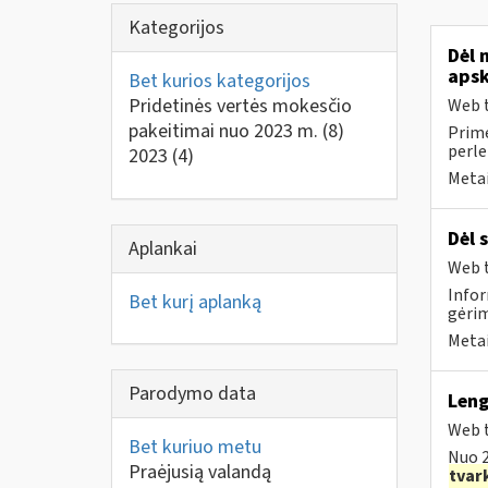
Kategorijos
Dėl 
apsk
Bet kurios kategorijos
Pridetinės vertės mokesčio
Web t
pakeitimai nuo 2023 m.
(8)
Prime
perle
2023
(4)
Metai
Dėl 
Aplankai
Web t
Infor
Bet kurį aplanką
gėri
Metai
Parodymo data
Leng
Web t
Bet kuriuo metu
Nuo 2
Praėjusią valandą
tvar