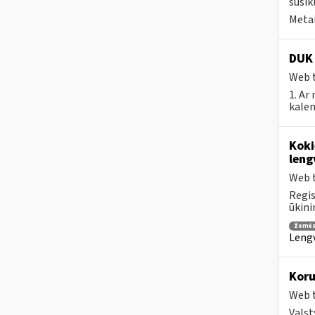
susik
Metai
DUK 
Web t
1. Ar
kalen
Koki
leng
Web t
Regis
ūkini
žemės
Lengv
Koru
Web t
Valst