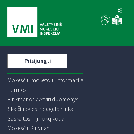
Prisijungti
Mokesčių mokėtojų informacija
Formos
Rinkmenos / Atviri duomenys
Skaičiuoklės ir pagalbininkai
Sąskaitos ir įmokų kodai
Mokesčių žinynas