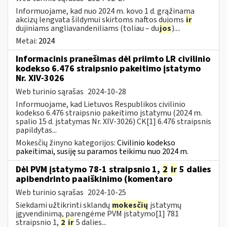
Informuojame, kad nuo 2024 m. kovo 1 d. grąžinama
akcizų lengvata šildymui skirtoms naftos dujoms
ir
dujiniams angliavandeniliams (toliau – du
jos
)....
Metai:
2024
Informacinis pranešimas dėl priimto LR civilinio
kodekso 6.476 straipsnio pakeitimo įstatymo
Nr. XIV-3026
Web turinio sąrašas
2024-10-28
Informuojame, kad Lietuvos Respublikos civilinio
kodekso 6.476 straipsnio pakeitimo įstatymu (2024 m.
spalio 15 d. įstatymas Nr. XIV-3026) CK[1] 6.476 straipsnis
papildytas...
Mokesčių žinyno kategorijos:
Civilinio kodekso
pakeitimai, susiję su paramos teikimu nuo 2024 m.
Dėl PVM įstatymo 78-1 straipsnio 1,
2
ir
5 dalies
apibendrinto paaiškinimo (komentaro
Web turinio sąrašas
2024-10-25
Siekdami užtikrinti sklandų
mokesčių
įstatymų
įgyvendinimą, parengėme PVM įstatymo[1] 781
straipsnio 1,
2
ir
5 dalies...