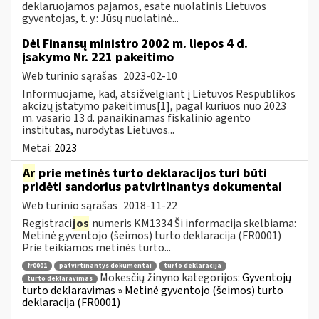
deklaruojamos pajamos, esate nuolatinis Lietuvos
gyventojas, t. y.: Jūsų nuolatinė...
Dėl Finansų ministro 2002 m. liepos 4 d.
įsakymo Nr. 221 pakeitimo
Web turinio sąrašas
2023-02-10
Informuojame, kad, atsižvelgiant į Lietuvos Respublikos
akcizų įstatymo pakeitimus[1], pagal kuriuos nuo 2023
m. vasario 13 d. panaikinamas fiskalinio agento
institutas, nurodytas Lietuvos...
Metai:
2023
Ar
prie metinės turto deklaracijos turi būti
pridėti sandorius patvirtinantys dokumentai
Web turinio sąrašas
2018-11-22
Registraci
jos
numeris KM1334 Ši informacija skelbiama:
Metinė gyventojo (šeimos) turto deklaracija (FR0001)
Prie teikiamos metinės turto...
fr0001
patvirtinantys dokumentai
turto deklaracija
Mokesčių žinyno kategorijos:
Gyventojų
turto deklaravimas
turto deklaravimas » Metinė gyventojo (šeimos) turto
deklaracija (FR0001)