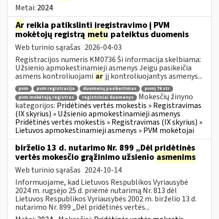
Metai:
2024
Ar
reikia patikslinti įregistravimo į PVM
mokėtojų registrą
metu
pateiktus duomenis
Web turinio sąrašas
2026-04-03
Registracijos numeris KM0736 Ši informacija skelbiama:
Užsienio apmokestinamieji asmenys Jeigu pasikeičia
asmens kontroliuojami
ar
jį kontroliuojantys asmenys...
pvm
pvm registracija
duomenų pasikeitimas
pvmį 76 str
Mokesčių žinyno
pvm mokėtojų registras
registriniai duomenys
kategorijos:
Pridėtinės vertės mokestis » Registravimas
(IX skyrius) » Užsienio apmokestinamieji asmenys
Pridėtinės vertės mokestis » Registravimas (IX skyrius) »
Lietuvos apmokestinamieji asmenys » PVM mokėtojai
birželio 13 d. nutarimo Nr. 899 „Dėl pridėtinės
vertės mokesčio grąžinimo užsienio
asmenims
Web turinio sąrašas
2024-10-14
Informuojame, kad Lietuvos Respublikos Vyriausybė
2024 m. rugsėjo 25 d. priėmė nutarimą Nr. 813 dėl
Lietuvos Respublikos Vyriausybės 2002 m. birželio 13 d.
nutarimo Nr. 899 „Dėl pridėtinės vertės...