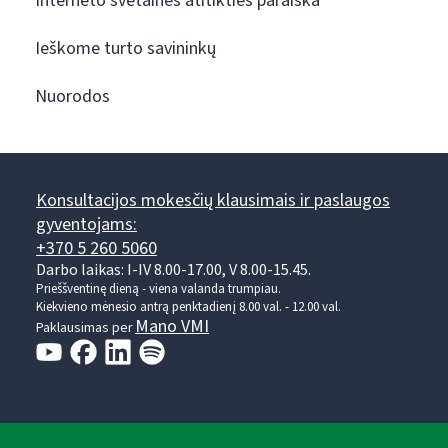
Interneto svetainės atitikties paraiška
Ieškome turto savininkų
Nuorodos
Konsultacijos mokesčių klausimais ir paslaugos
gyventojams:
+370 5 260 5060
Darbo laikas: I-IV 8.00-17.00, V 8.00-15.45.
Prieššventinę dieną - viena valanda trumpiau.
Kiekvieno mėnesio antrą penktadienį 8.00 val. - 12.00 val.
Mano VMI
Paklausimas per