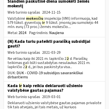
Šiandien paskutinė diena sumokėti žemės
mokestį
Web turinio sąrašas
2024-11-15
Valstybinė
mokesčių
inspekcija (VMI) informuoja, kad
579 tūkst. gyventojų
ir
9 tūkst. įmonių jau sumokėjo 44
mln. eurų (73 proc.) žemės mokesčio....
Metai:
2024
Pagrindinis:
Naujiena
(N) Kada turiu pateikti paraišką subsidijai
gauti?
Web turinio sąrašas
2021-03-29
Ne vėliau kaip iki 2021 m. lapkričio 2
2
d. Paraiškų
teikimas gali būti sustabdytas nesulaukus 2021 m.
lapkričio 2
2
d., jei bus paskirstyta visa...
DUK:
DUK - COVID-19 subsidijos savarankiškai
dirbantiems
Kada
ir
kaip reikia deklaruoti užsienio
valstybėse gautas pajamas?
Web turinio sąrašas
2019-03-01
Deklaruoti užsienio valstybėse gautas pajamas privalote
tik tais atvejais, jei tais metais, už kuriuos