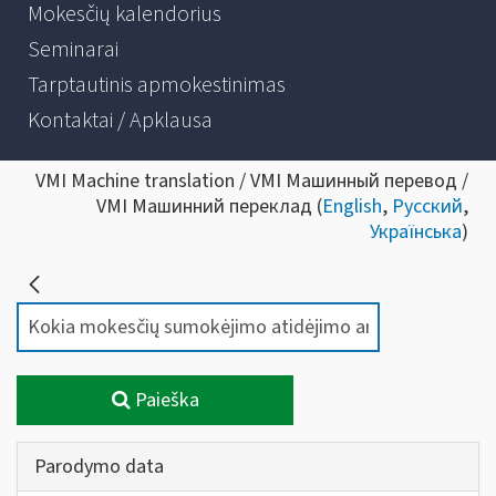
Mokesčių kalendorius
Seminarai
Tarptautinis apmokestinimas
Kontaktai / Apklausa
VMI Machine translation / VMI Машинный перевод /
VMI Машинний переклад (
English
,
Русский
,
Українська
)
Paieška
Parodymo data