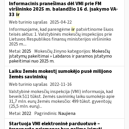
Informacinis pranešimas dėl VMI prie FM
viršininko 2025 m. balandžio 16 d. įsakymo VA-
33
ir
Web turinio sąrašas
2025-04-22
Informuojame, kad parengėme
ir
patvirtinome šiuos
teisės aktus: 1. Valstybinės mokesčių inspekcijos prie
Lietuvos Respublikos finansų ministerijos viršininko
2025 m....
Metai:
2025
Mokesčių žinyno kategorijos:
Mokesčių
įstatymų pakeitimai » Labdaros ir paramos įstatymo
pakeitimai nuo 2025 m.
Laiku žemės mokestį sumokėjo pusė milijono
žemės savininkų
Web turinio sąrašas
2022-11-16
Valstybinė mokesčių inspekcija (VMI) informuoja, kad
beveik 511 tūkst. žemės savininkų laiku sumokėjo apie
31,7 mln. eurų žemės mokesčio: 499 tūkst. gyventojų
(25,5 mln. eurų)...
Metai:
2022
Pagrindinis:
Naujiena
Startuoja VMI elektroninė parduotuvė –