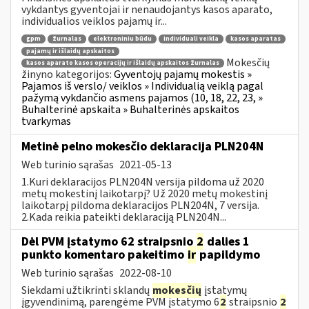
vykdantys gyventojai ir nenaudojantys kasos aparato,
individualios veiklos pajamų ir...
gpm
žurnalas
elektroniniu būdu
individuali veikla
kasos aparatas
pajamų ir išlaidų apskaitos
Mokesčių
kasos aparato kasos operacijų ir išlaidų apskaitos žurnalas
žinyno kategorijos:
Gyventojų pajamų mokestis »
Pajamos iš verslo/ veiklos » Individualią veiklą pagal
pažymą vykdančio asmens pajamos (10, 18, 22, 23, »
Buhalterinė apskaita » Buhalterinės apskaitos
tvarkymas
Metinė pelno mokesčio deklaracija PLN204N
Web turinio sąrašas
2021-05-13
1.Kuri deklaracijos PLN204N versija pildoma už 2020
metų mokestinį laikotarpį? Už 2020 metų mokestinį
laikotarpį pildoma deklaracijos PLN204N, 7 versija.
2.Kada reikia pateikti deklaraciją PLN204N...
Dėl PVM įstatymo 62 straipsnio
2
dalies 1
punkto komentaro pakeitimo
ir
papildymo
Web turinio sąrašas
2022-08-10
Siekdami užtikrinti sklandų
mokesčių
įstatymų
įgyvendinimą, parengėme PVM įstatymo 6
2
straipsnio
2