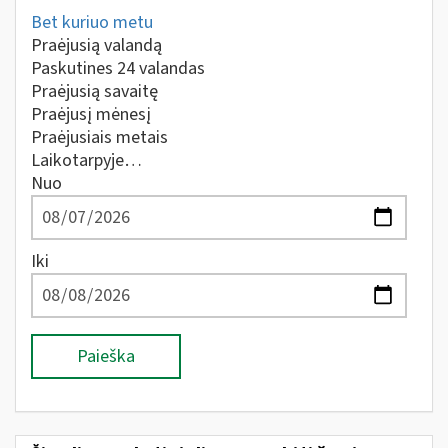
Bet kuriuo metu
Praėjusią valandą
Paskutines 24 valandas
Praėjusią savaitę
Praėjusį mėnesį
Praėjusiais metais
Laikotarpyje…
Nuo
Iki
Paieška