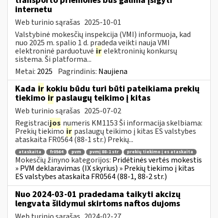
transporto priemones bus galima įsigyti
internetu
Web turinio sąrašas
2025-10-01
Valstybinė mokesčių inspekcija (VMI) informuoja, kad
nuo 2025 m. spalio 1 d. pradeda veikti nauja VMI
elektroninė parduotuvė
ir
elektroninių konkursų
sistema. Ši platforma...
Metai:
2025
Pagrindinis:
Naujiena
Kada
ir
kokiu būdu turi būti pateikiama prekių
tiekimo
ir
paslaugų teikimo į kitas
Web turinio sąrašas
2025-07-02
Registraci
jos
numeris KM1153 Ši informacija skelbiama:
Prekių tiekimo
ir
paslaugų teikimo į kitas ES valstybes
ataskaita FR0564 (88-1 str.) Prekių...
ataskaita
fr0564
pvm
pvmį 88-1 str
prekių tiekimo į es ataskaita
Mokesčių žinyno kategorijos:
Pridėtinės vertės mokestis
» PVM deklaravimas (IX skyrius) » Prekių tiekimo į kitas
ES valstybes ataskaita FR0564 (88-1, 88-2 str.)
Nuo 2024-03-01 pradedama taikyti akcizų
lengvata šildymui skirtoms naftos dujoms
Web turinio sąrašas
2024-02-27