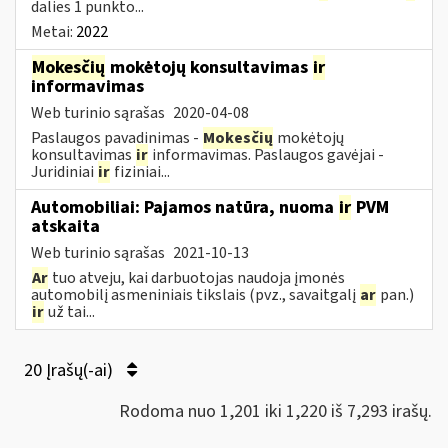
dalies 1 punkto...
Metai:
2022
Mokesčių
mokėtojų konsultavimas
ir
informavimas
Web turinio sąrašas
2020-04-08
Paslaugos pavadinimas -
Mokesčių
mokėtojų
konsultavimas
ir
informavimas. Paslaugos gavėjai -
Juridiniai
ir
fiziniai...
Automobiliai: Pajamos natūra, nuoma
ir
PVM
atskaita
Web turinio sąrašas
2021-10-13
Ar
tuo atveju, kai darbuotojas naudoja įmonės
automobilį asmeniniais tikslais (pvz., savaitgalį
ar
pan.)
ir
už tai...
20 Įrašų(-ai)
Rodoma nuo 1,201 iki 1,220 iš 7,293 irašų.