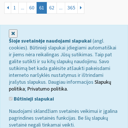
1
...
60
61
62
...
365
Uždaryti
Šioje svetainėje naudojami slapukai
(angl.
cookies). Būtinieji slapukai įdiegiami automatiškai
ir jiems nėra reikalingas Jūsų sutikimas. Taip pat
galite sutikti ir su kitų slapukų naudojimu. Savo
sutikimą bet kada galėsite atšaukti pakeisdami
interneto naršyklės nustatymus ir ištrindami
įrašytus slapukus. Daugiau informacijos
Slapukų
politika
;
Privatumo politika.
Būtinieji slapukai
Naudojami sklandžiam svetainės veikimui ir įgalina
pagrindines svetainės funkcijas. Be šių slapukų
svetainė negali tinkamai veikti.