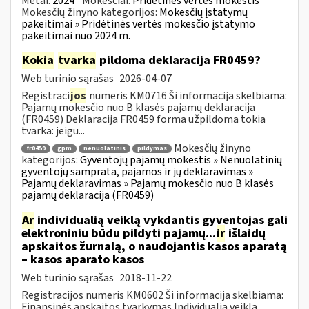
Metai:
2024
Mokesčiai:
Pridėtinės vertės mokestis
Mokesčių žinyno kategorijos:
Mokesčių įstatymų
pakeitimai » Pridėtinės vertės mokesčio įstatymo
pakeitimai nuo 2024 m.
Kokia
tvarka
pildoma deklaracija FR0459?
Web turinio sąrašas
2026-04-07
Registraci
jos
numeris KM0716 Ši informacija skelbiama:
Pajamų mokesčio nuo B klasės pajamų deklaracija
(FR0459) Deklaracija FR0459 forma užpildoma tokia
tvarka: jeigu...
Mokesčių žinyno
fr0459
gpm
nenuolatinis
pildymas
kategorijos:
Gyventojų pajamų mokestis » Nenuolatinių
gyventojų samprata, pajamos ir jų deklaravimas »
Pajamų deklaravimas » Pajamų mokesčio nuo B klasės
pajamų deklaracija (FR0459)
Ar
individualią veiklą vykdantis gyventojas gali
elektroniniu būdu pildyti pajamų...
ir
išlaidų
apskaitos žurnalą, o naudojantis kasos aparatą
– kasos aparato kasos
Web turinio sąrašas
2018-11-22
Registracijos numeris KM0602 Ši informacija skelbiama:
Finansinės apskaitos tvarkymas Individualią veiklą