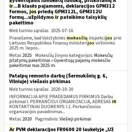
gyventojams išmokėtų išmokų, priskiriamų A
ir
...B klasės pajamoms, deklaracijos GPM312
formos,
jos
priedų GPM312L, GPM312U
formų...užpildymo
ir
pateikimo taisyklių
pakeitimo
Web turinio sąrašas
2025-07-16
Pranešame, kad Valstybinės
mokesčių
inspekci
jos
prie
Lietuvos Respublikos finansų ministeri
jos
viršininko
2025 m. liepos...
Metai:
2025
Mokesčių žinyno kategorijos:
Mokesčių
įstatymų pakeitimai » Gyventojų pajamų mokesčio
pakeitimai nuo 2025 m.
Patalpų remonto darbų (Šermukšnių g. 6,
Vilniuje) viešasis pirkimas
Web turinio sąrašas
2020-10-20
INFORMACIJA APIE PRADEDAMUS PIRKIMUS Darbų
pirkimai I. PERKANČIOJI ORGANIZACIJA, ADRESAS
IR
KONTAKTINIAI DUOMENYS: I.1. Perkančiosios
organizacijos pavadinimas...
Metai:
2020
Pagrindinis:
Viešieji pirkimai
Ar
PVM deklaracijos FR0600 20 laukelyje „Už