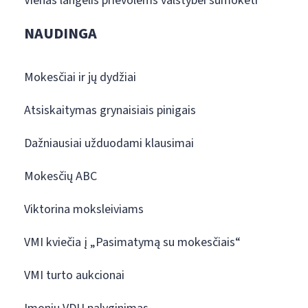
Vienas langelis prievolėms valstybei sumokėti
NAUDINGA
Mokesčiai ir jų dydžiai
Atsiskaitymas grynaisiais pinigais
Dažniausiai užduodami klausimai
Mokesčių ABC
Viktorina moksleiviams
VMI kviečia į „Pasimatymą su mokesčiais“
VMI turto aukcionai