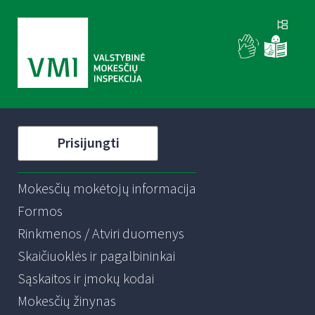
Prisijungti
Mokesčių mokėtojų informacija
Formos
Rinkmenos / Atviri duomenys
Skaičiuoklės ir pagalbininkai
Sąskaitos ir įmokų kodai
Mokesčių žinynas