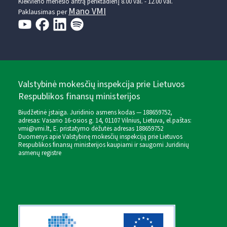
Kiekvieno mėnesio antrą penktadienį 8.00 val. - 12.00 val.
Mano VMI
Paklausimas per
Valstybinė mokesčių inspekcija prie Lietuvos
Respublikos finansų ministerijos
Biudžetinė įstaiga. Juridinio asmens kodas — 188659752,
adresas: Vasario 16-osios g. 14, 01107 Vilnius, Lietuva, el.paštas:
vmi@vmi.lt
, E. pristatymo dėžutės adresas 188659752
Duomenys apie Valstybinę mokesčių inspekciją prie Lietuvos
Respublikos finansų ministerijos kaupiami ir saugomi Juridinių
asmenų registre