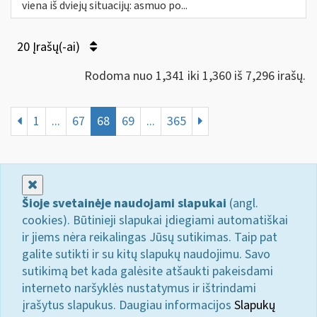
viena iš dviejų situacijų: asmuo po...
20 Įrašų(-ai)
Rodoma nuo 1,341 iki 1,360 iš 7,296 irašų.
1
...
67
68
69
...
365
Uždaryti
Šioje svetainėje naudojami slapukai
(angl.
cookies). Būtinieji slapukai įdiegiami automatiškai
ir jiems nėra reikalingas Jūsų sutikimas. Taip pat
galite sutikti ir su kitų slapukų naudojimu. Savo
sutikimą bet kada galėsite atšaukti pakeisdami
interneto naršyklės nustatymus ir ištrindami
įrašytus slapukus. Daugiau informacijos
Slapukų