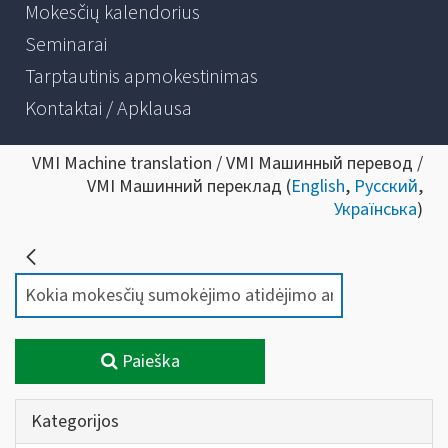
Mokesčių kalendorius
Seminarai
Tarptautinis apmokestinimas
Kontaktai / Apklausa
VMI Machine translation / VMI Машинный перевод /
VMI Машинний переклад (
English
,
Русский
,
Українська
)
Paieška
Kategorijos