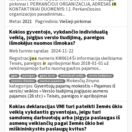
pirkimai I. PERKANČIOJI ORGANIZACIJA, ADRESAS
IR
KONTAKTINIAI DUOMENYS: I.1. Perkančiosios
organizacijos pavadinimas...
Metai:
2021
Pagrindinis:
Viešieji pirkimai
Kokios gyventojo, vykdančio individualią
veiklą, įsigijus verslo liudijimą, pareigos
išmokėjus nuomos išmokas?
Web turinio sąrašas
2024-11-22
Registraci
jos
numeris KM0614 Ši informacija skelbiama:
Teisės, pareigos
ir
apribojimai Nuo 2018-01-01 už
nekilnojamojo turto nuomą gautos pajamos...
gpm
pareigos
gpmį 22 str
individuali veikla
verslo liudijimas
Mokesčių žinyno
nuomos išmokos
nuomos pajamos
kategorijos:
Gyventojų pajamų mokestis » Pajamos iš
verslo/ veiklos » Verslo liudijimą įsigijusio asmens
pajamos (26 str.) » Teisės, pareigos ir apribojimai
Kokias deklaracijas VMI turi pateikti žemės ūkio
veiklą vykdantis gyventojas, jeigu turi
samdomų darbuotojų arba įsigyja paslaugas iš
asmenų veikiančių pagal žemės ūkio bei
miškininkystės paslaugų kvitus?