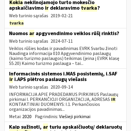
Kokia
nekilnojamojo turto mokesčio
apskaičiavimo
ir
deklaravimo
tvarka
?
Web turinio sąrašas
2019-02-21
tvarka
Nuomos
ar
apgyvendinimo veiklos rūšį rinktis?
Web turinio sąrašas
2024-07-11
Veiklos rūšies kodas ir pavadinimas EVRK Svarbu žinoti
Naudinga informacija 010 Apgyvendinimo paslaugų
(kaimo turizmo paslaugos) teikimas (įeina į EVRK klasę
55.20) Kaimo turizmo paslauga – tai...
Informacinės sistemos i.MAS posistemių, i.SAF
ir
i.APS plėtros paslaugų viešasis
Web turinio sąrašas
2020-09-14
INFORMACIJA APIE PRADEDAMUS PIRKIMUS Paslaugų
pirkimai I. PERKANČIOJI ORGANIZACIJA, ADRESAS
IR
KONTAKTINIAI DUOMENYS: I.1. Perkančiosios
organizacijos pavadinimas...
Metai:
2020
Pagrindinis:
Viešieji pirkimai
Kaip sužinoti,
ar
turiu apskaičiuotų/ deklaruotų