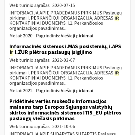
Web turinio sąrašas
2020-07-15
INFORMACIJA APIE PRADEDAMUS PIRKIMUS Paslaugų
pirkimai I. PERKANČIOJI ORGANIZACIJA, ADRESAS
IR
KONTAKTINIAI DUOMENYS: I.1. Perkančiosios
organizacijos pavadinimas...
Metai:
2020
Pagrindinis:
Viešieji pirkimai
Informacinės sistemos i.MAS posistemių, i.APS
ir
i.ŽUR plėtros paslaugų įsigijimo
Web turinio sąrašas
2022-03-07
INFORMACIJA APIE PRADEDAMUS PIRKIMUS Paslaugų
pirkimai I. PERKANČIOJI ORGANIZACIJA, ADRESAS
IR
KONTAKTINIAI DUOMENYS: I.1. Perkančiosios
organizacijos pavadinimas...
Metai:
2022
Pagrindinis:
Viešieji pirkimai
Pridėtinės vertės mokesčio informacijos
mainams tarp Europos Sąjungos valstybių
skirtos informacinės sistemos ITIS_EU plėtros
paslaugų viešasis pirkimas
Web turinio sąrašas
2021-10-06
INFORMACIJA APIE SUDARYTAS SUTARTIS Paslaugų