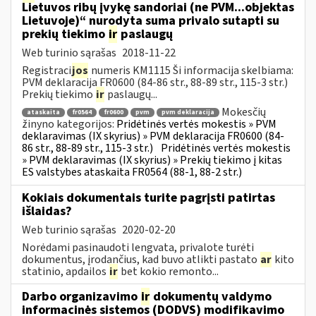
Lietuvos ribų įvykę sandoriai (ne PVM...objektas
Lietuvoje)“ nurodyta suma privalo sutapti su
prekių tiekimo
ir
paslaugų
Web turinio sąrašas
2018-11-22
Registraci
jos
numeris KM1115 Ši informacija skelbiama:
PVM deklaracija FR0600 (84-86 str., 88-89 str., 115-3 str.)
Prekių tiekimo
ir
paslaugų...
Mokesčių
ataskaita
fr0564
fr0600
pvm
pvm deklaracija
žinyno kategorijos:
Pridėtinės vertės mokestis » PVM
deklaravimas (IX skyrius) » PVM deklaracija FR0600 (84-
86 str., 88-89 str., 115-3 str.)
Pridėtinės vertės mokestis
» PVM deklaravimas (IX skyrius) » Prekių tiekimo į kitas
ES valstybes ataskaita FR0564 (88-1, 88-2 str.)
Kokiais dokumentais turite pagrįsti patirtas
išlaidas?
Web turinio sąrašas
2020-02-20
Norėdami pasinaudoti lengvata, privalote turėti
dokumentus, įrodančius, kad buvo atlikti pastato
ar
kito
statinio, apdailos
ir
bet kokio remonto...
Darbo organizavimo
ir
dokumentų valdymo
informacinės sistemos (DODVS) modifikavimo