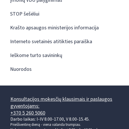
Įmonių VDU palyginimas
STOP šešėliui
Krašto apsaugos ministerijos informacija
Interneto svetainės atitikties paraiška
Ieškome turto savininkų
Nuorodos
Konsultacijos mokesčių klausimais ir paslaugos
gyventojams:
+370 5 260 5060
Darbo laikas: I-IV 8.00-17.00, V 8.00-15.45.
Prieššventinę dieną - viena valanda trumpiau.