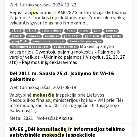
Web turinio sąrašas
2024-11-22
Registraci
jos
numeris KM0782 Ši informacija skelbiama:
Pajamos / išmokos
ir
jų deklaravimas Žemės ūkio veiklą
vykdantis gyventojas nuo išmokamo...
a klasė
b klasė
deklaravimas
fr0572
fr0573
gpm
gpm312
gpm313
išmokos
ūkininkas
gpmį 27 str
gpmį 6 str
gpmį 22 str.
gpmį 23 str
samdomi darbuotojai
žemės ūkio paslaugos
Mokesčių žinyno
miškininkystės paslaugos
paslaugų kvitas
kategorijos:
Gyventojų pajamų mokestis » Pajamos iš
verslo/ veiklos » Ūkininko pajamos (IV skyrius, 22, 23, 27
str.) » Pajamos ir jų deklaravimas
Dėl 2011 m. Sausio 25 d. Įsakymo Nr. VA-16
pakeitimo
Web turinio sąrašas
2021-08-19
Valstybinė
mokesčių
inspekcija prie Lietuvos
Respublikos finansų ministerijos (toliau – VMI prie FM)
informuoja, kad nuo 2021 m. rugpjūčio 10 d. įsigaliojo
Įsakymas[1],...
Metai:
2021
Mokesčiai:
Akcizai
VA-66 „Dėl konsultacijų
ir
informacijos teikimo
valstybinėje
mokesčių
inspekcijoje