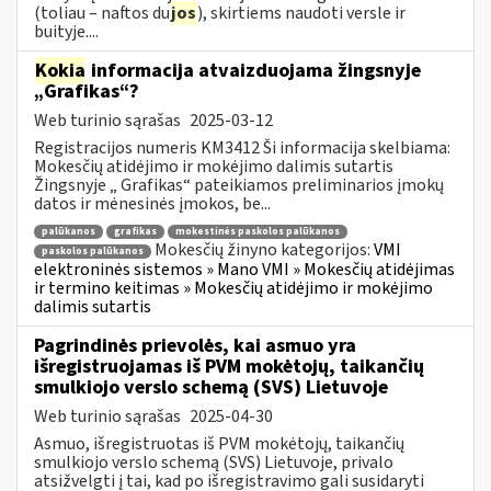
(toliau – naftos du
jos
), skirtiems naudoti versle ir
buityje....
Kokia
informacija atvaizduojama žingsnyje
„Grafikas“?
Web turinio sąrašas
2025-03-12
Registracijos numeris KM3412 Ši informacija skelbiama:
Mokesčių atidėjimo ir mokėjimo dalimis sutartis
Žingsnyje „ Grafikas“ pateikiamos preliminarios įmokų
datos ir mėnesinės įmokos, be...
palūkanos
grafikas
mokestinės paskolos palūkanos
Mokesčių žinyno kategorijos:
VMI
paskolos palūkanos
elektroninės sistemos » Mano VMI » Mokesčių atidėjimas
ir termino keitimas » Mokesčių atidėjimo ir mokėjimo
dalimis sutartis
Pagrindinės prievolės, kai asmuo yra
išregistruojamas iš PVM mokėtojų, taikančių
smulkiojo verslo schemą (SVS) Lietuvoje
Web turinio sąrašas
2025-04-30
Asmuo, išregistruotas iš PVM mokėtojų, taikančių
smulkiojo verslo schemą (SVS) Lietuvoje, privalo
atsižvelgti į tai, kad po išregistravimo gali susidaryti