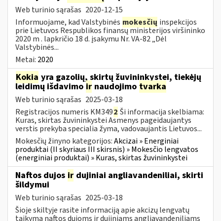
Web turinio sąrašas
2020-12-15
Informuojame, kad Valstybinės
mokesčių
inspekcijos
prie Lietuvos Respublikos finansų ministerijos viršininko
2020 m . lapkričio 18 d. įsakymu Nr. VA-82 „Dėl
Valstybinės...
Metai:
2020
Kokia
yra gazolių, skirtų žuvininkystei, tiekėjų
leidimų išdavimo
ir
naudojimo
tvarka
Web turinio sąrašas
2025-03-18
Registracijos numeris KM349
2
Ši informacija skelbiama:
Kuras, skirtas žuvininkystei Asmenys pageidaujantys
verstis prekyba specialia žyma, vadovaujantis Lietuvos...
Mokesčių žinyno kategorijos:
Akcizai » Energiniai
produktai (II skyriaus III skirsnis) » Mokesčio lengvatos
(energiniai produktai) » Kuras, skirtas žuvininkystei
Naftos dujos
ir
dujiniai angliavandeniliai, skirti
šildymui
Web turinio sąrašas
2025-03-18
Šioje skiltyje rasite informaciją apie akcizų lengvatų
taikymą naftos dujoms ir dujiniams angliavandeniliams