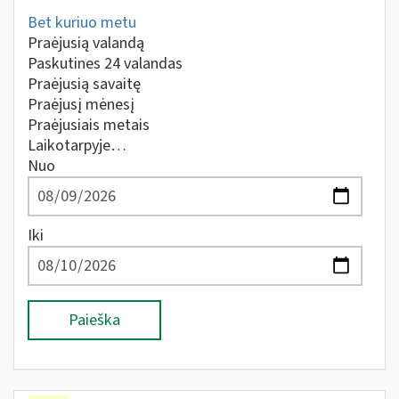
Bet kuriuo metu
Praėjusią valandą
Paskutines 24 valandas
Praėjusią savaitę
Praėjusį mėnesį
Praėjusiais metais
Laikotarpyje…
Nuo
Iki
Paieška