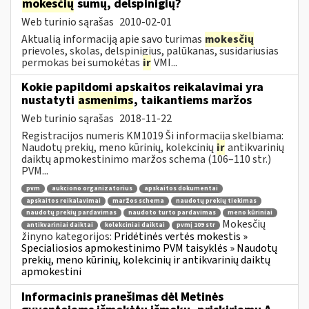
mokesčių
sumų, delspinigių?
Web turinio sąrašas
2010-02-01
Aktualią informaciją apie savo turimas
mokesčių
prievoles, skolas, delspinigius, palūkanas, susidariusias
permokas bei sumokėtas
ir
VMI...
Kokie papildomi apskaitos reikalavimai yra
nustatyti
asmenims
, taikantiems maržos
Web turinio sąrašas
2018-11-22
Registracijos numeris KM1019 Ši informacija skelbiama:
Naudotų prekių, meno kūrinių, kolekcinių
ir
antikvarinių
daiktų apmokestinimo maržos schema (106–110 str.)
PVM...
pvm
aukciono organizatorius
apskaitos dokumentai
apskaitos reikalavimai
maržos schema
naudotų prekių tiekimas
naudotų prekių pardavimas
naudoto turto pardavimas
meno kūriniai
Mokesčių
antikvariniai daiktai
kolekciniai daiktai
pvmį 109 str
žinyno kategorijos:
Pridėtinės vertės mokestis »
Specialiosios apmokestinimo PVM taisyklės » Naudotų
prekių, meno kūrinių, kolekcinių ir antikvarinių daiktų
apmokestini
Informacinis pranešimas dėl Metinės