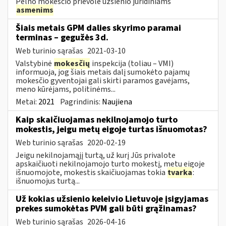
Pelno mokesčio prievolė užsienio juridiniams
asmenims
Šiais metais GPM dalies skyrimo paramai
terminas – gegužės 3d.
Web turinio sąrašas
2021-03-10
Valstybinė
mokesčių
inspekcija (toliau – VMI)
informuoja, jog šiais metais dalį sumokėto pajamų
mokesčio gyventojai gali skirti paramos gavėjams,
meno kūrėjams, politinėms...
Metai:
2021
Pagrindinis:
Naujiena
Kaip skaičiuojamas nekilnojamojo turto
mokestis, jeigu metų eigoje turtas išnuomotas?
Web turinio sąrašas
2020-02-19
Jeigu nekilnojamąjį turtą, už kurį Jūs privalote
apskaičiuoti nekilnojamojo turto mokestį, metų eigoje
išnuomojote, mokestis skaičiuojamas tokia
tvarka
:
išnuomojus turtą...
Už kokias užsienio keleivio Lietuvoje įsigyjamas
prekes sumokėtas PVM gali būti grąžinamas?
Web turinio sąrašas
2026-04-16