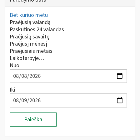
Bet kuriuo metu
Praėjusią valandą
Paskutines 24 valandas
Praėjusią savaitę
Praėjusį mėnesį
Praėjusiais metais
Laikotarpyje…
Nuo
Iki
Paieška