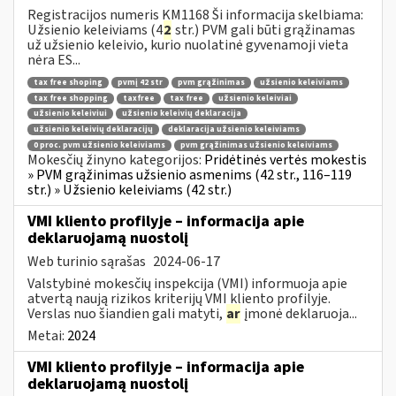
Registracijos numeris KM1168 Ši informacija skelbiama:
Užsienio keleiviams (4
2
str.) PVM gali būti grąžinamas
už užsienio keleivio, kurio nuolatinė gyvenamoji vieta
nėra ES...
tax free shoping
pvmį 42 str
pvm grąžinimas
užsienio keleiviams
tax free shopping
taxfree
tax free
užsienio keleiviai
užsienio keleiviui
užsienio keleivių deklaracija
užsienio keleivių deklaracijų
deklaracija užsienio keleiviams
0 proc. pvm užsienio keleiviams
pvm grąžinimas užsienio keleiviams
Mokesčių žinyno kategorijos:
Pridėtinės vertės mokestis
» PVM grąžinimas užsienio asmenims (42 str., 116–119
str.) » Užsienio keleiviams (42 str.)
VMI kliento profilyje – informacija apie
deklaruojamą nuostolį
Web turinio sąrašas
2024-06-17
Valstybinė mokesčių inspekcija (VMI) informuoja apie
atvertą naują rizikos kriterijų VMI kliento profilyje.
Verslas nuo šiandien gali matyti,
ar
įmonė deklaruoja...
Metai:
2024
VMI kliento profilyje – informacija apie
deklaruojamą nuostolį