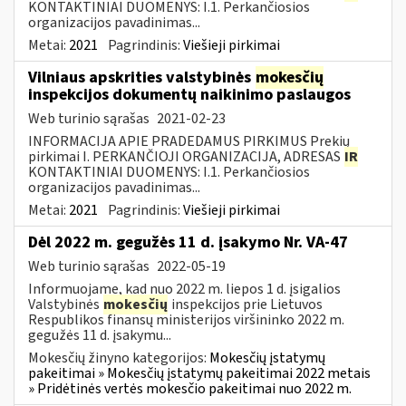
KONTAKTINIAI DUOMENYS: I.1. Perkančiosios
organizacijos pavadinimas...
Metai:
2021
Pagrindinis:
Viešieji pirkimai
Vilniaus apskrities valstybinės
mokesčių
inspekcijos dokumentų naikinimo paslaugos
Web turinio sąrašas
2021-02-23
INFORMACIJA APIE PRADEDAMUS PIRKIMUS Prekių
pirkimai I. PERKANČIOJI ORGANIZACIJA, ADRESAS
IR
KONTAKTINIAI DUOMENYS: I.1. Perkančiosios
organizacijos pavadinimas...
Metai:
2021
Pagrindinis:
Viešieji pirkimai
Dėl 2022 m. gegužės 11 d. įsakymo Nr. VA-47
Web turinio sąrašas
2022-05-19
Informuojame, kad nuo 2022 m. liepos 1 d. įsigalios
Valstybinės
mokesčių
inspekcijos prie Lietuvos
Respublikos finansų ministerijos viršininko 2022 m.
gegužės 11 d. įsakymu...
Mokesčių žinyno kategorijos:
Mokesčių įstatymų
pakeitimai » Mokesčių įstatymų pakeitimai 2022 metais
» Pridėtinės vertės mokesčio pakeitimai nuo 2022 m.