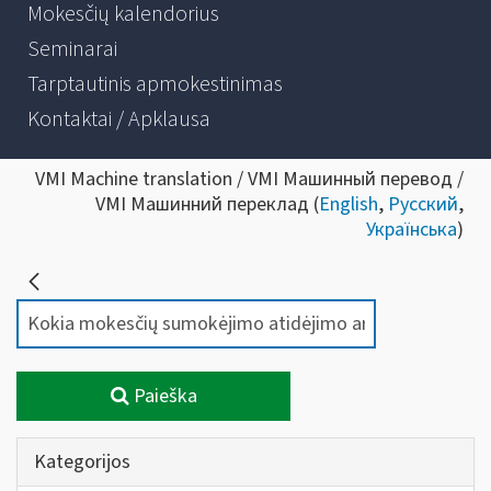
Mokesčių kalendorius
Seminarai
Tarptautinis apmokestinimas
Kontaktai / Apklausa
VMI Machine translation / VMI Машинный перевод /
VMI Машинний переклад (
English
,
Русский
,
Українська
)
Paieška
Kategorijos