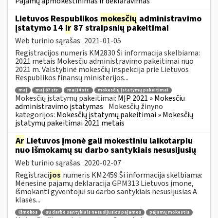
Pajamų apmokestinimas ir deklaravimas
Lietuvos Respublikos
mokesčių
administravimo
įstatymo 14
ir
87 straipsnių pakeitimai
Web turinio sąrašas
2021-01-05
Registracijos numeris KM2830 Ši informacija skelbiama:
2021 metais Mokesčiu administravimo pakeitimai nuo
2021 m. Valstybinė mokesčių inspekcija prie Lietuvos
Respublikos finansų ministerijos...
maį
maį 87 str.
maį14 str.
mokesčių įstatymų pakeitimai
Mokesčių įstatymų pakeitimai:
MĮP 2021 » Mokesčiu
administravimo įstatymas
Mokesčių žinyno
kategorijos:
Mokesčių įstatymų pakeitimai » Mokesčių
įstatymų pakeitimai 2021 metais
Ar
Lietuvos įmonė gali mokestiniu laikotarpiu
nuo išmokamų su darbo santykiais nesusijusių
Web turinio sąrašas
2020-02-07
Registraci
jos
numeris KM2459 Ši informacija skelbiama:
Mėnesinė pajamų deklaracija GPM313 Lietuvos įmonė,
išmokanti gyventojui su darbo santykiais nesusijusias A
klasės...
išmokos
su darbo santykiais nesusijusios pajamos
pajamų mokestis