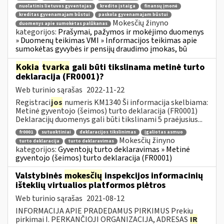
nuolatinis lietuvos gyventojas
kredito įstaiga
finansų įmonė
kreditas gyvenamajam būstui
paskola gyvenamajam būstui
Mokesčių žinyno
duomenys apie sumokėtas palūkanas
kategorijos:
Prašymai, pažymos ir mokėjimo duomenys
» Duomenų teikimas VMI » Informacijos teikimas apie
sumokėtas gyvybės ir pensijų draudimo įmokas, bū
Kokia
tvarka
gali būti tikslinama metinė turto
deklaracija (FR0001)?
Web turinio sąrašas
2022-11-22
Registraci
jos
numeris KM1340 Ši informacija skelbiama:
Metinė gyventojo (šeimos) turto deklaracija (FR0001)
Deklaracijų duomenys gali būti tikslinami 5 praėjusius...
fr0001
sutuoktiniai
deklaracijos tikslinimas
įgaliotas asmuo
Mokesčių žinyno
turto deklaracija
turto deklaravimas
kategorijos:
Gyventojų turto deklaravimas » Metinė
gyventojo (šeimos) turto deklaracija (FR0001)
Valstybinės
mokesčių
inspekcijos informacinių
išteklių virtualios platformos plėtros
Web turinio sąrašas
2021-08-12
INFORMACIJA APIE PRADEDAMUS PIRKIMUS Prekių
pirkimai I. PERKANČIOJI ORGANIZACIJA, ADRESAS
IR