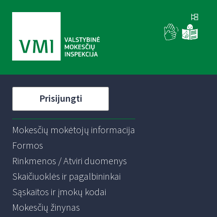
Prisijungti
Mokesčių mokėtojų informacija
Formos
Rinkmenos / Atviri duomenys
Skaičiuoklės ir pagalbininkai
Sąskaitos ir įmokų kodai
Mokesčių žinynas