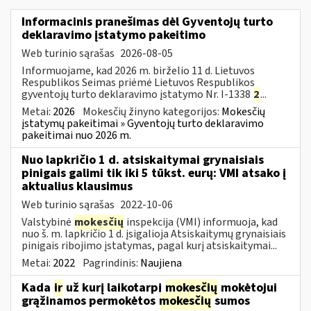
Informacinis pranešimas dėl Gyventojų turto
deklaravimo įstatymo pakeitimo
Web turinio sąrašas
2026-08-05
Informuojame, kad 2026 m. birželio 11 d. Lietuvos
Respublikos Seimas priėmė Lietuvos Respublikos
gyventojų turto deklaravimo įstatymo Nr. I-1338
2
...
Metai:
2026
Mokesčių žinyno kategorijos:
Mokesčių
įstatymų pakeitimai » Gyventojų turto deklaravimo
pakeitimai nuo 2026 m.
Nuo lapkričio 1 d. atsiskaitymai grynaisiais
pinigais galimi tik iki 5 tūkst. eurų: VMI atsako į
aktualius klausimus
Web turinio sąrašas
2022-10-06
Valstybinė
mokesčių
inspekcija (VMI) informuoja, kad
nuo š. m. lapkričio 1 d. įsigalioja Atsiskaitymų grynaisiais
pinigais ribojimo įstatymas, pagal kurį atsiskaitymai...
Metai:
2022
Pagrindinis:
Naujiena
Kada
ir
už kurį laikotarpį
mokesčių
mokėtojui
grąžinamos permokėtos
mokesčių
sumos