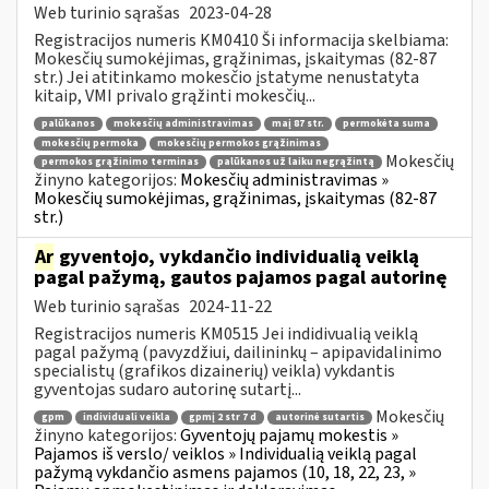
Web turinio sąrašas
2023-04-28
Registracijos numeris KM0410 Ši informacija skelbiama:
Mokesčių sumokėjimas, grąžinimas, įskaitymas (82-87
str.) Jei atitinkamo mokesčio įstatyme nenustatyta
kitaip, VMI privalo grąžinti mokesčių...
palūkanos
mokesčių administravimas
maį 87 str.
permokėta suma
mokesčių permoka
mokesčių permokos grąžinimas
Mokesčių
permokos grąžinimo terminas
palūkanos už laiku negrąžintą
žinyno kategorijos:
Mokesčių administravimas »
Mokesčių sumokėjimas, grąžinimas, įskaitymas (82-87
str.)
Ar
gyventojo, vykdančio individualią veiklą
pagal pažymą, gautos pajamos pagal autorinę
Web turinio sąrašas
2024-11-22
Registracijos numeris KM0515 Jei indidivualią veiklą
pagal pažymą (pavyzdžiui, dailininkų – apipavidalinimo
specialistų (grafikos dizainerių) veikla) vykdantis
gyventojas sudaro autorinę sutartį...
Mokesčių
gpm
individuali veikla
gpmį 2 str 7 d
autorinė sutartis
žinyno kategorijos:
Gyventojų pajamų mokestis »
Pajamos iš verslo/ veiklos » Individualią veiklą pagal
pažymą vykdančio asmens pajamos (10, 18, 22, 23, »