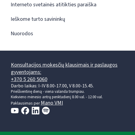
Interneto svetainės atitikties paraiška
Ieškome turto savininkų
Nuorodos
Konsultacijos mokesčių klausimais ir paslaugos
gyventojams:
+370 5 260 5060
Darbo laikas: I-IV 8.00-17.00, V 8.00-15.45.
Prieššventinę dieną - viena valanda trumpiau.
Kiekvieno mėnesio antrą penktadienį 8.00 val. - 12.00 val.
Mano VMI
Paklausimas per