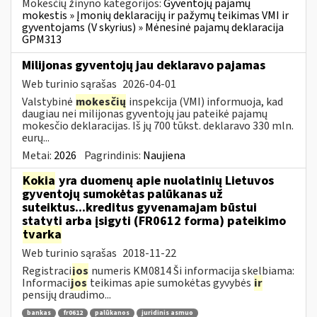
Mokesčių žinyno kategorijos:
Gyventojų pajamų
mokestis » Įmonių deklaracijų ir pažymų teikimas VMI ir
gyventojams (V skyrius) » Mėnesinė pajamų deklaracija
GPM313
Milijonas gyventojų jau deklaravo pajamas
Web turinio sąrašas
2026-04-01
Valstybinė
mokesčių
inspekcija (VMI) informuoja, kad
daugiau nei milijonas gyventojų jau pateikė pajamų
mokesčio deklaracijas. Iš jų 700 tūkst. deklaravo 330 mln.
eurų...
Metai:
2026
Pagrindinis:
Naujiena
Kokia
yra duomenų apie nuolatinių Lietuvos
gyventojų sumokėtas palūkanas už
suteiktus...kreditus gyvenamajam būstui
statyti arba įsigyti (FR0612 forma) pateikimo
tvarka
Web turinio sąrašas
2018-11-22
Registraci
jos
numeris KM0814 Ši informacija skelbiama:
Informaci
jos
teikimas apie sumokėtas gyvybės
ir
pensijų draudimo...
bankas
fr0612
palūkanos
juridinis asmuo