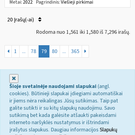
Metai:
2022
Pagrindinis:
Viešieji pirkimai
20 Įrašų(-ai)
Rodoma nuo 1,561 iki 1,580 iš 7,296 irašų.
1
...
78
79
80
...
365
Uždaryti
Šioje svetainėje naudojami slapukai
(angl.
cookies). Būtinieji slapukai įdiegiami automatiškai
ir jiems nėra reikalingas Jūsų sutikimas. Taip pat
galite sutikti ir su kitų slapukų naudojimu. Savo
sutikimą bet kada galėsite atšaukti pakeisdami
interneto naršyklės nustatymus ir ištrindami
įrašytus slapukus. Daugiau informacijos
Slapukų