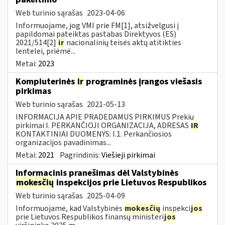
Web turinio sąrašas
2023-04-06
Informuojame, jog VMI prie FM[1], atsižvelgusi į
papildomai pateiktas pastabas Direktyvos (ES)
2021/514[2]
ir
nacionalinių teisės aktų atitikties
lentelei, priėmė...
Metai:
2023
Kompiuterinės
ir
programinės įrangos viešasis
pirkimas
Web turinio sąrašas
2021-05-13
INFORMACIJA APIE PRADEDAMUS PIRKIMUS Prekių
pirkimai I. PERKANČIOJI ORGANIZACIJA, ADRESAS
IR
KONTAKTINIAI DUOMENYS: I.1. Perkančiosios
organizacijos pavadinimas...
Metai:
2021
Pagrindinis:
Viešieji pirkimai
Informacinis pranešimas dėl Valstybinės
mokesčių
inspekcijos prie Lietuvos Respublikos
Web turinio sąrašas
2025-04-09
Informuojame, kad Valstybinės
mokesčių
inspekci
jos
prie Lietuvos Respublikos finansų ministeri
jos