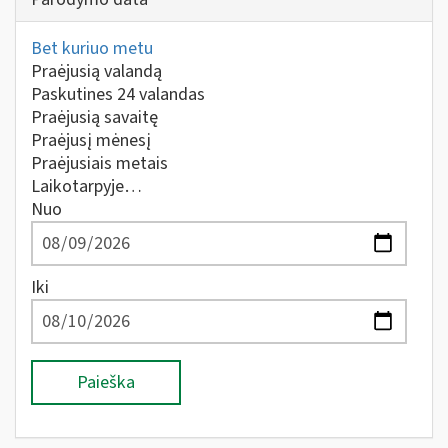
Bet kuriuo metu
Praėjusią valandą
Paskutines 24 valandas
Praėjusią savaitę
Praėjusį mėnesį
Praėjusiais metais
Laikotarpyje…
Nuo
Iki
Paieška