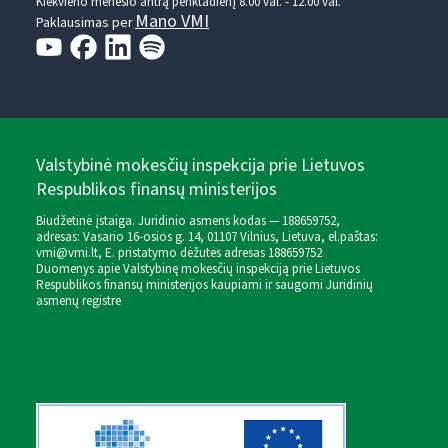
Kiekvieno mėnesio antrą penktadienį 8.00 val. - 12.00 val.
Mano VMI
Paklausimas per
Valstybinė mokesčių inspekcija prie Lietuvos
Respublikos finansų ministerijos
Biudžetinė įstaiga. Juridinio asmens kodas — 188659752,
adresas: Vasario 16-osios g. 14, 01107 Vilnius, Lietuva, el.paštas:
vmi@vmi.lt
, E. pristatymo dėžutės adresas 188659752
Duomenys apie Valstybinę mokesčių inspekciją prie Lietuvos
Respublikos finansų ministerijos kaupiami ir saugomi Juridinių
asmenų registre