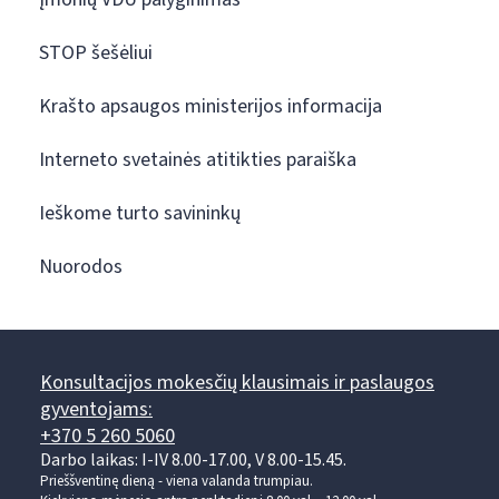
STOP šešėliui
Krašto apsaugos ministerijos informacija
Interneto svetainės atitikties paraiška
Ieškome turto savininkų
Nuorodos
Konsultacijos mokesčių klausimais ir paslaugos
gyventojams:
+370 5 260 5060
Darbo laikas: I-IV 8.00-17.00, V 8.00-15.45.
Prieššventinę dieną - viena valanda trumpiau.