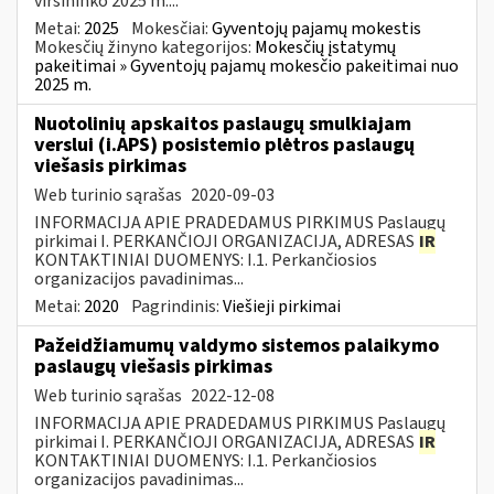
viršininko 2025 m....
Metai:
2025
Mokesčiai:
Gyventojų pajamų mokestis
Mokesčių žinyno kategorijos:
Mokesčių įstatymų
pakeitimai » Gyventojų pajamų mokesčio pakeitimai nuo
2025 m.
Nuotolinių apskaitos paslaugų smulkiajam
verslui (i.APS) posistemio plėtros paslaugų
viešasis pirkimas
Web turinio sąrašas
2020-09-03
INFORMACIJA APIE PRADEDAMUS PIRKIMUS Paslaugų
pirkimai I. PERKANČIOJI ORGANIZACIJA, ADRESAS
IR
KONTAKTINIAI DUOMENYS: I.1. Perkančiosios
organizacijos pavadinimas...
Metai:
2020
Pagrindinis:
Viešieji pirkimai
Pažeidžiamumų valdymo sistemos palaikymo
paslaugų viešasis pirkimas
Web turinio sąrašas
2022-12-08
INFORMACIJA APIE PRADEDAMUS PIRKIMUS Paslaugų
pirkimai I. PERKANČIOJI ORGANIZACIJA, ADRESAS
IR
KONTAKTINIAI DUOMENYS: I.1. Perkančiosios
organizacijos pavadinimas...