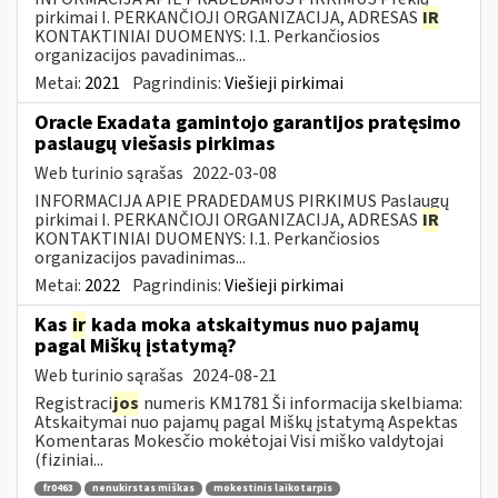
pirkimai I. PERKANČIOJI ORGANIZACIJA, ADRESAS
IR
KONTAKTINIAI DUOMENYS: I.1. Perkančiosios
organizacijos pavadinimas...
Metai:
2021
Pagrindinis:
Viešieji pirkimai
Oracle Exadata gamintojo garantijos pratęsimo
paslaugų viešasis pirkimas
Web turinio sąrašas
2022-03-08
INFORMACIJA APIE PRADEDAMUS PIRKIMUS Paslaugų
pirkimai I. PERKANČIOJI ORGANIZACIJA, ADRESAS
IR
KONTAKTINIAI DUOMENYS: I.1. Perkančiosios
organizacijos pavadinimas...
Metai:
2022
Pagrindinis:
Viešieji pirkimai
Kas
ir
kada moka atskaitymus nuo pajamų
pagal Miškų įstatymą?
Web turinio sąrašas
2024-08-21
Registraci
jos
numeris KM1781 Ši informacija skelbiama:
Atskaitymai nuo pajamų pagal Miškų įstatymą Aspektas
Komentaras Mokesčio mokėtojai Visi miško valdytojai
(fiziniai...
fr0463
nenukirstas miškas
mokestinis laikotarpis