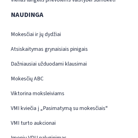
NAUDINGA
Mokesčiai ir jų dydžiai
Atsiskaitymas grynaisiais pinigais
Dažniausiai užduodami klausimai
Mokesčių ABC
Viktorina moksleiviams
VMI kviečia į „Pasimatymą su mokesčiais“
VMI turto aukcionai
Įmonių VDU palyginimas