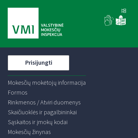
Prisijungti
Mokesčių mokėtojų informacija
Formos
Rinkmenos / Atviri duomenys
Skaičiuoklės ir pagalbininkai
Sąskaitos ir įmokų kodai
Mokesčių žinynas