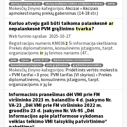
akcizų įstatymo 15 str
akcizų mokėjimo laikino atidėjimo režimas
amlar
Mokesčių žinyno kategorijos:
Akcizai » Akcizais
apmokestinamų prekių gabenimas (14-18 str.)
Kuriuo atveju gali būti taikoma palankesnė
ar
nepalankesnė PVM grąžinimo
tvarka
?
Web turinio sąrašas
2025-10-27
Registracijos numeris KM036
2
Ši informacija skelbiama:
Prekės diplomatinėms, konsulinėms įstaigoms, tarpt.
organizacijoms
ir
jų šeimos nariams (47...
pvm
0 proc
pvmį 47 str
diplomatinėms atstovybėms
konsulinėms įstaigoms
pvm grąžinimas
grąžinimo procedūra
Mokesčių žinyno kategorijos:
Pridėtinės vertės mokestis
» PVM tarifai » 0 proc. PVM tarifas (VI skyrius) » Prekės
diplomatinėms, konsulinėms įstaigoms, tarpt.
organizacijoms ir jų še
Informacinis pranešimas dėl VMI prie FM
viršininko 2023 m. balandžio 4 d. įsakymo Nr.
VA-23 „Dėl VMI prie FM viršininko 2022 m.
gruodžio 23 d. įsakymo Nr. VA-95 „Dėl
informacijos apie platformose vykdomas
veiklas teikimo VMI taisyklių patvirtinimo“
pakeitimo“