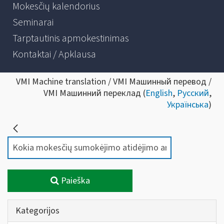
Mokesčių kalendorius
Seminarai
Tarptautinis apmokestinimas
Kontaktai / Apklausa
VMI Machine translation / VMI Машинный перевод /
VMI Машинний переклад (
English
,
Русский
,
Українська
)
Paieška
Kategorijos