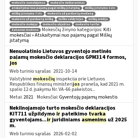
mokesčio sumokėjimas
mokesčio deklaravimas
atskaitymai nuo pajamų pagal miškų įstatymą
miškų įstatymo 2 str.
miškų įstatymo 7 str.
mokestis už parduotą medieną
mokestis už parduotą mišką
miško valdytojas
miškų urėdija
mokesčio mokėjai
mokesčio objektas
mokesčio tarifai
Mokesčių žinyno kategorijos:
Kiti
žaliavinė mediena
mokesčiai » Atskaitymai nuo pajamų pagal Miškų
įstatymą
Nenuolatinio Lietuvos gyventojo metinės
pajamų mokesčio deklaracijos GPM314 formos,
jos
Web turinio sąrašas
2021-10-14
Valstybinė
mokesčių
inspekcija prie Lietuvos
Respublikos finansų ministeri
jos
praneša, kad 2021 m.
spalio 12 d. įsakymu Nr. VA-66 pakeistos...
Metai:
2021
Mokesčiai:
Gyventojų pajamų mokestis
Nekilnojamojo turto mokesčio deklaracijos
KIT711 užpildymo
ir
pateikimo
tvarka
gyventojams...
ir
juridiniams
asmenims
už 2025
m.
Web turinio sąrašas
2026-02-02