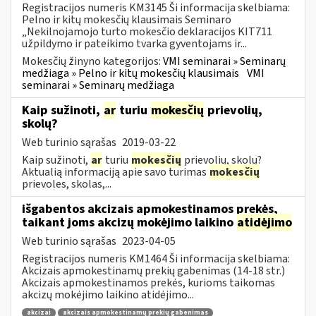
Registracijos numeris KM3145 Ši informacija skelbiama:
Pelno ir kitų mokesčių klausimais Seminaro
„Nekilnojamojo turto mokesčio deklaracijos KIT711
užpildymo ir pateikimo tvarka gyventojams ir...
Mokesčių žinyno kategorijos:
VMI seminarai » Seminarų
medžiaga » Pelno ir kitų mokesčių klausimais
VMI
seminarai » Seminarų medžiaga
Kaip sužinoti,
ar
turiu
mokesčių
prievolių,
skolų?
Web turinio sąrašas
2019-03-22
Kaip sužinoti,
ar
turiu
mokesčių
prievolių, skolų?
Aktualią informaciją apie savo turimas
mokesčių
prievoles, skolas,...
išgabentos akcizais apmokestinamos prekės,
taikant joms akcizų mokėjimo laikino
atidėjimo
Web turinio sąrašas
2023-04-05
Registracijos numeris KM1464 Ši informacija skelbiama:
Akcizais apmokestinamų prekių gabenimas (14-18 str.)
Akcizais apmokestinamos prekės, kurioms taikomas
akcizų mokėjimo laikino atidėjimo...
akcizai
akcizais apmokestinamų prekių gabenimas