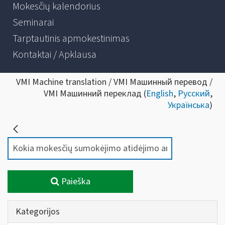
Mokesčių kalendorius
Seminarai
Tarptautinis apmokestinimas
Kontaktai / Apklausa
VMI Machine translation / VMI Машинный перевод /
VMI Машинний переклад (
English
,
Русский
,
Українська
)
Paieška
Kategorijos