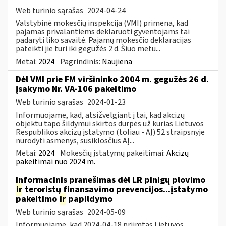
Web turinio sąrašas
2024-04-24
Valstybinė mokesčių inspekcija (VMI) primena, kad
pajamas privalantiems deklaruoti gyventojams tai
padaryti liko savaitė. Pajamų mokesčio deklaracijas
pateikti jie turi iki gegužės 2 d. Šiuo metu...
Metai:
2024
Pagrindinis:
Naujiena
Dėl VMI prie FM viršininko 2004 m. gegužės 26 d.
įsakymo Nr. VA-106 pakeitimo
Web turinio sąrašas
2024-01-23
Informuojame, kad, atsižvelgiant į tai, kad akcizų
objektu tapo šildymui skirtos durpės už kurias Lietuvos
Respublikos akcizų įstatymo (toliau - AĮ) 52 straipsnyje
nurodyti asmenys, susiklosčius AĮ...
Metai:
2024
Mokesčių įstatymų pakeitimai:
Akcizų
pakeitimai nuo 2024 m.
Informacinis pranešimas dėl LR pinigų plovimo
ir
teroristų finansavimo prevencijos...įstatymo
pakeitimo
ir
papildymo
Web turinio sąrašas
2024-05-09
Informuojame, kad 2024-04-18 priimtas Lietuvos