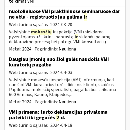
teikimas VMI
nuotoliniuose VMI praktiniuose seminaruose dar
ne vėlu - registruotis jau galima
ir
Web turinio sąrašas
2024-03-20
Valstybinė
mokesčių
inspekcija (VMI) siekdama
gyventojams užtikrinti paprastą
ir
sklandų pajamų
deklaravimo procesą bei patogų VMI konsultacijų...
Metai:
2024
Pagrindinis:
Naujiena
Daugiau įmonių nuo šiol galės naudotis VMI
kuratorių pagalba
Web turinio sąrašas
2024-04-03
Valstybinė mokesčių inspekcija (VMI) informuoja, kad
nuo šiol VMI kuratorius turės didesnis klientų skaičius.
Papildoma mokesčių specialistų pagalba bus teikiama
600 Vilniaus, Kauno, Klaipėdos,...
Metai:
2024
Pagrindinis:
Naujiena
VMI primena: turto deklaracijas privaloma
pateikti iki gegužės
2
d.
Web turinio sąrašas
2024-04-18