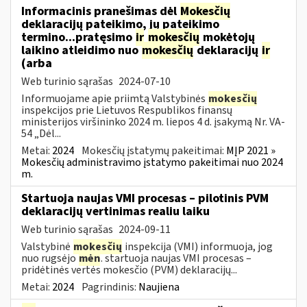
Informacinis pranešimas dėl
Mokesčių
deklaracijų pateikimo, jų pateikimo
termino...pratęsimo
ir
mokesčių
mokėtojų
laikino atleidimo nuo
mokesčių
deklaracijų
ir
(arba
Web turinio sąrašas
2024-07-10
Informuojame apie priimtą Valstybinės
mokesčių
inspekcijos prie Lietuvos Respublikos finansų
ministerijos viršininko 2024 m. liepos 4 d. įsakymą Nr. VA-
54 „Dėl...
Metai:
2024
Mokesčių įstatymų pakeitimai:
MĮP 2021 »
Mokesčių administravimo įstatymo pakeitimai nuo 2024
m.
Startuoja naujas VMI procesas – pilotinis PVM
deklaracijų vertinimas realiu laiku
Web turinio sąrašas
2024-09-11
Valstybinė
mokesčių
inspekcija (VMI) informuoja, jog
nuo rugsėjo
mėn
. startuoja naujas VMI procesas –
pridėtinės vertės mokesčio (PVM) deklaracijų...
Metai:
2024
Pagrindinis:
Naujiena