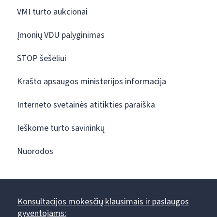
VMI turto aukcionai
Įmonių VDU palyginimas
STOP šešėliui
Krašto apsaugos ministerijos informacija
Interneto svetainės atitikties paraiška
Ieškome turto savininkų
Nuorodos
Konsultacijos mokesčių klausimais ir paslaugos
gyventojams: