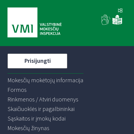
Prisijungti
Mokesčių mokėtojų informacija
Formos
Rinkmenos / Atviri duomenys
Skaičiuoklės ir pagalbininkai
Sąskaitos ir įmokų kodai
Mokesčių žinynas