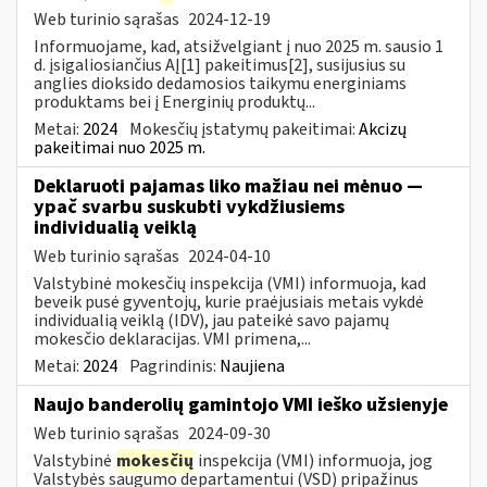
Web turinio sąrašas
2024-12-19
Informuojame, kad, atsižvelgiant į nuo 2025 m. sausio 1
d. įsigaliosiančius AĮ[1] pakeitimus[2], susijusius su
anglies dioksido dedamosios taikymu energiniams
produktams bei į Energinių produktų...
Metai:
2024
Mokesčių įstatymų pakeitimai:
Akcizų
pakeitimai nuo 2025 m.
Deklaruoti pajamas liko mažiau nei mėnuo —
ypač svarbu suskubti vykdžiusiems
individualią veiklą
Web turinio sąrašas
2024-04-10
Valstybinė mokesčių inspekcija (VMI) informuoja, kad
beveik pusė gyventojų, kurie praėjusiais metais vykdė
individualią veiklą (IDV), jau pateikė savo pajamų
mokesčio deklaracijas. VMI primena,...
Metai:
2024
Pagrindinis:
Naujiena
Naujo banderolių gamintojo VMI ieško užsienyje
Web turinio sąrašas
2024-09-30
Valstybinė
mokesčių
inspekcija (VMI) informuoja, jog
Valstybės saugumo departamentui (VSD) pripažinus