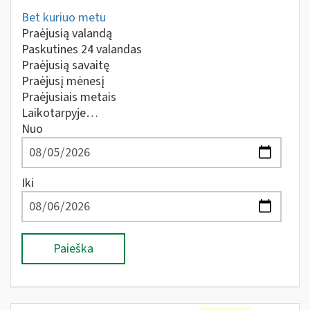
Bet kuriuo metu
Praėjusią valandą
Paskutines 24 valandas
Praėjusią savaitę
Praėjusį mėnesį
Praėjusiais metais
Laikotarpyje…
Nuo
Iki
Paieška