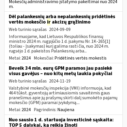
Mokesčių administravimo įstatymo pakeitimai nuo 2024
m.
Dėl palankesnių arba nepalankesnių pridėtinės
vertės mokesčio
ir
akcizų grąžinimo
Web turinio sąrašas
2024-09-09
Informuojame, kad Lietuvos Respublikos finansų
ministro 2024 m. rugpjūčio 1 d. įsakymu Nr. 1K-265[1]
(toliau - Įsakymas) kurį galima rasti čia, nuo 2024 m.
rugsėjo 1 d. pakeistos Palankesnių arba...
Metai:
2024
Mokesčiai:
Pridėtinės vertės mokestis
Beveik 34 mln. eurų GPM paramos jau pasiekė
visus gavėjus – nuo kitų metų laukia pokyčiai
Web turinio sąrašas
2024-11-19
Valstybinė mokesčių inspekcija (VMI) informuoja, kad
464 tūkst. gyventojų artimiausiomis savaitėmis gaus
pranešimus apie jų prašymų skirti dalį sumokėto pajamų
mokesčio (GPM) paramai įvykdymą....
Metai:
2024
Pagrindinis:
Naujiena
Nuo sausio 1 d. startuoja investicinė sąskaita:
TOP 5 dalykai, ką reikia žinoti