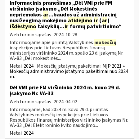
Informacinis pranešimas „Dėl VMI prie FM
viršininko įsakymo „Dėl Mokestinės
nepriemokos
ar
...baudos už administracinį
nusižengimą mokėjimo
atidėjimo
ir
(
ar
)
išdėstymo
taisyklių...
ir
formų patvirtinimo“
Web turinio sąrašas
2024-10-28
Informuojame apie priimtą Valstybinės
mokesčių
inspekcijos prie Lietuvos Respublikos finansų
ministerijos viršininko 2024 m. spalio 23 d. įsakymą Nr.
VA-83 „Dėl mokestinės...
Metai:
2024
Mokesčių įstatymų pakeitimai:
MĮP 2021 »
Mokesčių administravimo įstatymo pakeitimai nuo 2024
m.
Dėl VMI prie FM viršininko 2024 m. kovo 29 d.
įsakymo Nr. VA-33
Web turinio sąrašas
2024-04-02
Informuojame, kad 2024 m. kovo 29 d. priimtas
Valstybinės mokesčių inspekcijos prie Lietuvos
Respublikos finansų ministerijos viršininko įsakymas Nr.
VA-33 „Dėl Elektroninio kvito naudojimo...
Metai:
2024