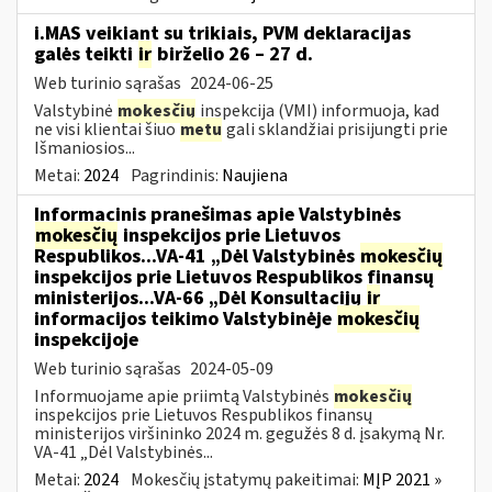
i.MAS veikiant su trikiais, PVM deklaracijas
galės teikti
ir
birželio 26 – 27 d.
Web turinio sąrašas
2024-06-25
Valstybinė
mokesčių
inspekcija (VMI) informuoja, kad
ne visi klientai šiuo
metu
gali sklandžiai prisijungti prie
Išmaniosios...
Metai:
2024
Pagrindinis:
Naujiena
Informacinis pranešimas apie Valstybinės
mokesčių
inspekcijos prie Lietuvos
Respublikos...VA-41 „Dėl Valstybinės
mokesčių
inspekcijos prie Lietuvos Respublikos finansų
ministerijos...VA-66 „Dėl Konsultacijų
ir
informacijos teikimo Valstybinėje
mokesčių
inspekcijoje
Web turinio sąrašas
2024-05-09
Informuojame apie priimtą Valstybinės
mokesčių
inspekcijos prie Lietuvos Respublikos finansų
ministerijos viršininko 2024 m. gegužės 8 d. įsakymą Nr.
VA-41 „Dėl Valstybinės...
Metai:
2024
Mokesčių įstatymų pakeitimai:
MĮP 2021 »