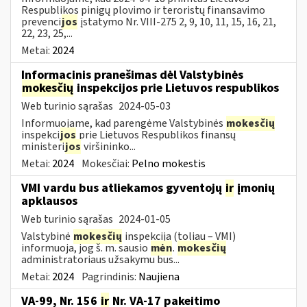
Respublikos pinigų plovimo ir teroristų finansavimo
prevenci
jos
įstatymo Nr. VIII-275 2, 9, 10, 11, 15, 16, 21,
22, 23, 25,...
Metai:
2024
Informacinis pranešimas dėl Valstybinės
mokesčių
inspekcijos prie Lietuvos respublikos
Web turinio sąrašas
2024-05-03
Informuojame, kad parengėme Valstybinės
mokesčių
inspekci
jos
prie Lietuvos Respublikos finansų
ministeri
jos
viršininko...
Metai:
2024
Mokesčiai:
Pelno mokestis
VMI vardu bus atliekamos gyventojų
ir
įmonių
apklausos
Web turinio sąrašas
2024-01-05
Valstybinė
mokesčių
inspekcija (toliau – VMI)
informuoja, jog š. m. sausio
mėn
.
mokesčių
administratoriaus užsakymu bus...
Metai:
2024
Pagrindinis:
Naujiena
VA-99, Nr. 156
ir
Nr. VA-17 pakeitimo