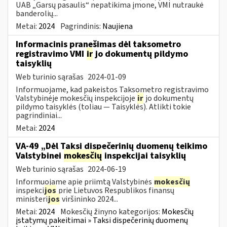
UAB „Garsų pasaulis“ nepatikima įmone, VMI nutraukė
banderolių...
Metai:
2024
Pagrindinis:
Naujiena
Informacinis pranešimas dėl taksometro
registravimo VMI
ir
jo dokumentų pildymo
taisyklių
Web turinio sąrašas
2024-01-09
Informuojame, kad pakeistos Taksometro registravimo
Valstybinėje mokesčių inspekcijoje
ir
jo dokumentų
pildymo taisyklės (toliau — Taisyklės). Atlikti tokie
pagrindiniai...
Metai:
2024
VA-49 „Dėl Taksi dispečerinių duomenų teikimo
Valstybinei
mokesčių
inspekcijai taisyklių
Web turinio sąrašas
2024-06-19
Informuojame apie priimtą Valstybinės
mokesčių
inspekci
jos
prie Lietuvos Respublikos finansų
ministeri
jos
viršininko 2024...
Metai:
2024
Mokesčių žinyno kategorijos:
Mokesčių
įstatymų pakeitimai » Taksi dispečerinių duomenų