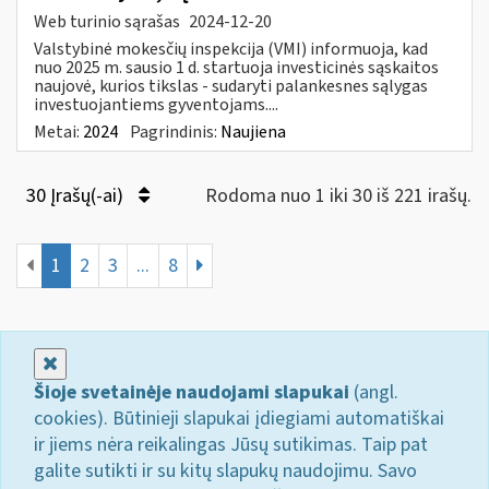
Web turinio sąrašas
2024-12-20
Valstybinė mokesčių inspekcija (VMI) informuoja, kad
nuo 2025 m. sausio 1 d. startuoja investicinės sąskaitos
naujovė, kurios tikslas - sudaryti palankesnes sąlygas
investuojantiems gyventojams....
Metai:
2024
Pagrindinis:
Naujiena
30 Įrašų(-ai)
Rodoma nuo 1 iki 30 iš 221 irašų.
1
2
3
...
8
Uždaryti
Šioje svetainėje naudojami slapukai
(angl.
cookies). Būtinieji slapukai įdiegiami automatiškai
ir jiems nėra reikalingas Jūsų sutikimas. Taip pat
galite sutikti ir su kitų slapukų naudojimu. Savo