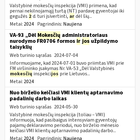
Valstybinė mokesčių inspekcija (VMI) primena, kad
pernai nekilnojamąjį turtą (NT) pardavę gyventojai iki
gegužės
2
d. turi įsivertinti,
ar
dėl šių...
Metai:
2024
Pagrindinis:
Naujiena
VA-93 „Dėl
Mokesčių
administratoriaus
nurodymo FR0706 formos
ir
jos
užpildymo
taisyklių
Web turinio sąrašas
2024-07-04
Informuojame, kad 2024-07-01 buvo priimtas VMI prie
FM viršininko įsakymas Nr. VA-53 „Dėl Valstybinės
mokesčių
inspekci
jos
prie Lietuvos...
Metai:
2024
Nuo birželio keičiasi VMI klientų aptarnavimo
padalinių darbo laikas
Web turinio sąrašas
2024-05-30
Valstybinė mokesčių inspekcija (toliau – VMI)
informuoja, kad pasibaigus intensyviam gyventojų
pajamų deklaravimo periodui, nuo birželio mėnesio
keičiasi VMI klientų aptarnavimo padalinių darbo...
Metai:
2024
Pagrindinis:
Naujiena