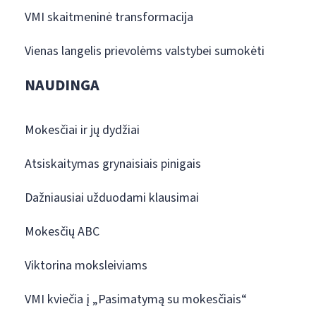
VMI skaitmeninė transformacija
Vienas langelis prievolėms valstybei sumokėti
NAUDINGA
Mokesčiai ir jų dydžiai
Atsiskaitymas grynaisiais pinigais
Dažniausiai užduodami klausimai
Mokesčių ABC
Viktorina moksleiviams
VMI kviečia į „Pasimatymą su mokesčiais“