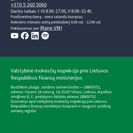
+370 5 260 5060
Darbo laikas: I-IV 8.00-17.00, V 8.00-15.45.
Prieššventinę dieną - viena valanda trumpiau.
Kiekvieno mėnesio antrą penktadienį 8.00 val. - 12.00 val.
Mano VMI
Paklausimas per
Valstybinė mokesčių inspekcija prie Lietuvos
Respublikos finansų ministerijos
Biudžetinė įstaiga. Juridinio asmens kodas — 188659752,
adresas: Vasario 16-osios g. 14, 01107 Vilnius, Lietuva, el.paštas:
vmi@vmi.lt
, E. pristatymo dėžutės adresas 188659752
Duomenys apie Valstybinę mokesčių inspekciją prie Lietuvos
Respublikos finansų ministerijos kaupiami ir saugomi Juridinių
asmenų registre