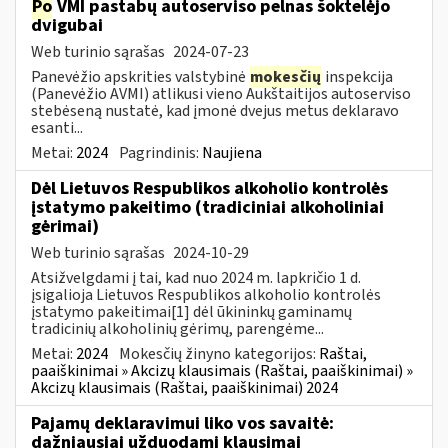
Po
VMI pastabų autoserviso pelnas šoktelėjo
dvigubai
Web turinio sąrašas
2024-07-23
Panevėžio apskrities valstybinė
mokesčių
inspekcija
(Panevėžio AVMI) atlikusi vieno Aukštaitijos autoserviso
stebėseną nustatė, kad įmonė dvejus metus deklaravo
esanti...
Metai:
2024
Pagrindinis:
Naujiena
Dėl Lietuvos Respublikos alkoholio kontrolės
įstatymo pakeitimo (tradiciniai alkoholiniai
gėrimai)
Web turinio sąrašas
2024-10-29
Atsižvelgdami į tai, kad nuo 2024 m. lapkričio 1 d.
įsigalioja Lietuvos Respublikos alkoholio kontrolės
įstatymo pakeitimai[1] dėl ūkininkų gaminamų
tradicinių alkoholinių gėrimų, parengėme...
Metai:
2024
Mokesčių žinyno kategorijos:
Raštai,
paaiškinimai » Akcizų klausimais (Raštai, paaiškinimai) »
Akcizų klausimais (Raštai, paaiškinimai) 2024
Pajamų deklaravimui liko vos savaitė:
dažniausiai užduodami klausimai