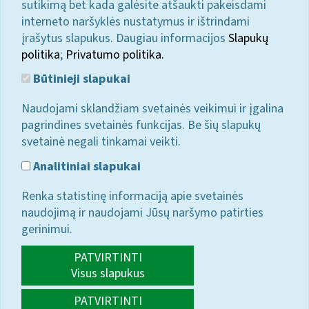
sutikimą bet kada galėsite atšaukti pakeisdami
interneto naršyklės nustatymus ir ištrindami
įrašytus slapukus. Daugiau informacijos
Slapukų
politika
;
Privatumo politika.
Būtinieji slapukai
Naudojami sklandžiam svetainės veikimui ir įgalina
pagrindines svetainės funkcijas. Be šių slapukų
svetainė negali tinkamai veikti.
Analitiniai slapukai
Renka statistinę informaciją apie svetainės
naudojimą ir naudojami Jūsų naršymo patirties
gerinimui.
PATVIRTINTI
Visus slapukus
PATVIRTINTI