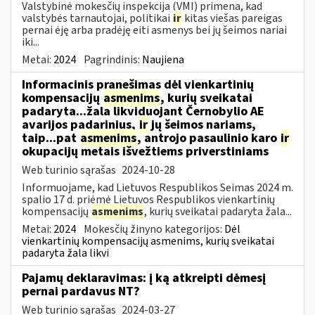
Valstybinė mokesčių inspekcija (VMI) primena, kad
valstybės tarnautojai, politikai
ir
kitas viešas pareigas
pernai ėję arba pradėję eiti asmenys bei jų šeimos nariai
iki...
Metai:
2024
Pagrindinis:
Naujiena
Informacinis pranešimas dėl vienkartinių
kompensacijų
asmenims
, kurių sveikatai
padaryta...žala likviduojant Černobylio AE
avarijos padarinius,
ir
jų šeimos nariams,
taip...pat
asmenims
, antrojo pasaulinio karo
ir
okupacijų metais išvežtiems priverstiniams
Web turinio sąrašas
2024-10-28
Informuojame, kad Lietuvos Respublikos Seimas 2024 m.
spalio 17 d. priėmė Lietuvos Respublikos vienkartinių
kompensacijų
asmenims
, kurių sveikatai padaryta žala...
Metai:
2024
Mokesčių žinyno kategorijos:
Dėl
vienkartinių kompensacijų asmenims, kurių sveikatai
padaryta žala likvi
Pajamų deklaravimas: į ką atkreipti dėmesį
pernai pardavus NT?
Web turinio sąrašas
2024-03-27