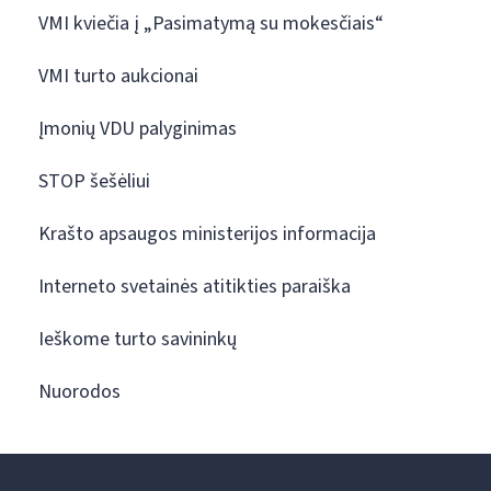
VMI kviečia į „Pasimatymą su mokesčiais“
VMI turto aukcionai
Įmonių VDU palyginimas
STOP šešėliui
Krašto apsaugos ministerijos informacija
Interneto svetainės atitikties paraiška
Ieškome turto savininkų
Nuorodos