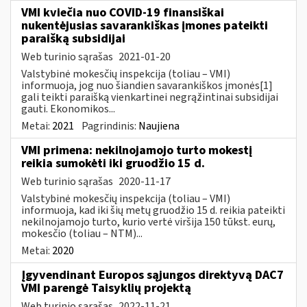
VMI kviečia nuo COVID-19 finansiškai
nukentėjusias savarankiškas įmones pateikti
paraišką subsidijai
Web turinio sąrašas
2021-01-20
Valstybinė mokesčių inspekcija (toliau – VMI)
informuoja, jog nuo šiandien savarankiškos įmonės[1]
gali teikti paraišką vienkartinei negrąžintinai subsidijai
gauti. Ekonomikos...
Metai:
2021
Pagrindinis:
Naujiena
VMI primena: nekilnojamojo turto mokestį
reikia sumokėti iki gruodžio 15 d.
Web turinio sąrašas
2020-11-17
Valstybinė mokesčių inspekcija (toliau – VMI)
informuoja, kad iki šių metų gruodžio 15 d. reikia pateikti
nekilnojamojo turto, kurio vertė viršija 150 tūkst. eurų,
mokesčio (toliau – NTM)...
Metai:
2020
Įgyvendinant Europos sąjungos direktyvą DAC7
VMI parengė Taisyklių projektą
Web turinio sąrašas
2022-11-21