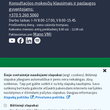
Konsultacijos mokesčių klausimais ir paslaugos
gyventojams:
+370 5 260 5060
Darbo laikas: I-IV 8.00-17.00, V 8.00-15.45.
Prieššventinę dieną - viena valanda trumpiau.
Kiekvieno mėnesio antrą penktadienį 8.00 val. - 12.00 val.
Mano VMI
Paklausimas per
Valstybinė mokesčių inspekcija prie Lietuvos
U
Respublikos finansų ministerijos
Šioje svetainėje naudojami slapukai
(angl. cookies). Būtinieji
slapukai įdiegiami automatiškai ir jiems nėra reikalingas Jūsų
Biudžetinė įstaiga. Juridinio asmens kodas — 188659752,
sutikimas. Taip pat galite sutikti ir su kitų slapukų naudojimu. Savo
adresas: Vasario 16-osios g. 14, 01107 Vilnius, Lietuva, el.paštas:
sutikimą bet kada galėsite atšaukti pakeisdami interneto naršyklės
vmi@vmi.lt
, E. pristatymo dėžutės adresas 188659752
nustatymus ir ištrindami įrašytus slapukus. Daugiau informacijos
Duomenys apie Valstybinę mokesčių inspekciją prie Lietuvos
Slapukų politika
;
Privatumo politika.
Respublikos finansų ministerijos kaupiami ir saugomi Juridinių
asmenų registre
Būtinieji slapukai