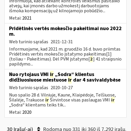
informuoja, kad atliekant kontrolės veiksmus pasitaiko
atvejų, kai įmonės darbo užmokestį darbuotojams
išmoka kompensacijų už kilnojamojo pobūdžio...
Metai:
2021
Pridėtinės vertės mokesčio pakeitimai nuo 2022
m.
Web turinio sąrašas
2021-12-31
Informuojame, kad 2021 m. gruodžio 16 d. buvo priimtas
Pridėtinės vertės mokesčio įstatymo pakeitimas[1]
(toliau − Pakeitimas). Dėl PVM įstatymo[
2
] 41 straipsnio
papildymo...
Nuo rytojaus VMI
ir
„Sodra“ klientus
didžiuosiuose miestuose
ir
dar 4 savivaldybėse
Web turinio sąrašas
2020-10-27
Nuo spalio 28 d. Vilniuje, Kaune, Klaipėdoje, Telšiuose,
Šilalėje, Trakuose
ir
Širvintose visas paslaugas VMI
ir
„Sodra“ klientams teiks tik...
Metai:
2020
30 Įrašų(-ai)
Rodoma nuo 331 iki 360 iš 7,292 irašų.