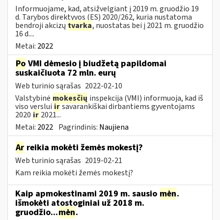
Informuojame, kad, atsižvelgiant į 2019 m. gruodžio 19
d. Tarybos direktyvos (ES) 2020/262, kuria nustatoma
bendroji akcizų
tvarka
, nuostatas bei į 2021 m. gruodžio
16 d....
Metai:
2022
Po
VMI dėmesio į biudžetą papildomai
suskaičiuota 72 mln. eurų
Web turinio sąrašas
2022-02-10
Valstybinė
mokesčių
inspekcija (VMI) informuoja, kad iš
viso verslui
ir
savarankiškai dirbantiems gyventojams
2020
ir
2021...
Metai:
2022
Pagrindinis:
Naujiena
Ar
reikia mokėti žemės mokestį?
Web turinio sąrašas
2019-02-21
Kam reikia mokėti žemės mokestį?
Kaip apmokestinami 2019 m. sausio
mėn
.
išmokėti atostoginiai už 2018 m.
gruodžio...
mėn
.