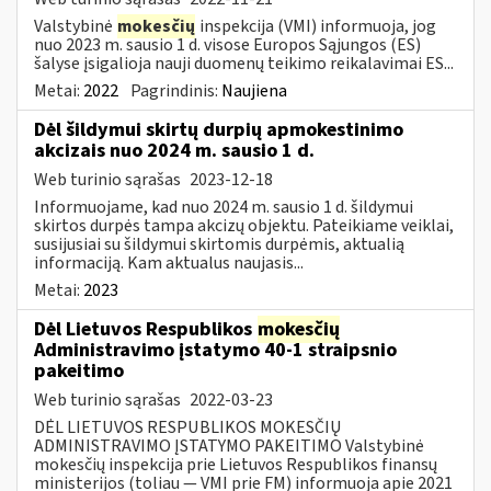
Valstybinė
mokesčių
inspekcija (VMI) informuoja, jog
nuo 2023 m. sausio 1 d. visose Europos Sąjungos (ES)
šalyse įsigalioja nauji duomenų teikimo reikalavimai ES...
Metai:
2022
Pagrindinis:
Naujiena
Dėl šildymui skirtų durpių apmokestinimo
akcizais nuo 2024 m. sausio 1 d.
Web turinio sąrašas
2023-12-18
Informuojame, kad nuo 2024 m. sausio 1 d. šildymui
skirtos durpės tampa akcizų objektu. Pateikiame veiklai,
susijusiai su šildymui skirtomis durpėmis, aktualią
informaciją. Kam aktualus naujasis...
Metai:
2023
Dėl Lietuvos Respublikos
mokesčių
Administravimo įstatymo 40-1 straipsnio
pakeitimo
Web turinio sąrašas
2022-03-23
DĖL LIETUVOS RESPUBLIKOS MOKESČIŲ
ADMINISTRAVIMO ĮSTATYMO PAKEITIMO Valstybinė
mokesčių inspekcija prie Lietuvos Respublikos finansų
ministerijos (toliau — VMI prie FM) informuoja apie 2021