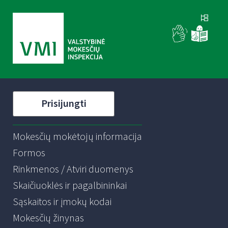
Prisijungti
Mokesčių mokėtojų informacija
Formos
Rinkmenos / Atviri duomenys
Skaičiuoklės ir pagalbininkai
Sąskaitos ir įmokų kodai
Mokesčių žinynas