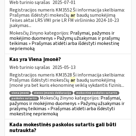
Web turinio sąrašas
2025-07-01
Registracijos numeris KM3552 Ši informacija skelbiama:
Prašymas išdėstyti mokesčių
ar
baudų sumokėjimą
Teises aktai LRS VMI prie LR FM viršininko 2024-10-23
įsakymas...
Mokesčių žinyno kategorijos:
Prašymai, pažymos ir
mokėjimo duomenys » Pažymų užsakymas ir prašymų
teikimas » Prašymas atidėti arba išdėstyti mokestinę
nepriemoką
Kas yra Viena Įmonė?
Web turinio sąrašas
2025-05-13
Registracijos numeris KM3528 Ši informacija skelbiama:
Prašymas išdėstyti mokesčių
ar
baudų sumokėjimą
Įmonė yra bet kuris ekonominę veiklą vykdantis fizinis...
viena įmonė
vienos įmonės deklaracija
mokestinė paskolos sutartis
Mokesčių žinyno kategorijos:
Prašymai,
paskolos sutartis
pažymos ir mokėjimo duomenys » Pažymų užsakymas ir
prašymų teikimas » Prašymas atidėti arba išdėstyti
mokestinę nepriemoką
Kada mokestinės paskolos sutartis gali būti
nutraukta?