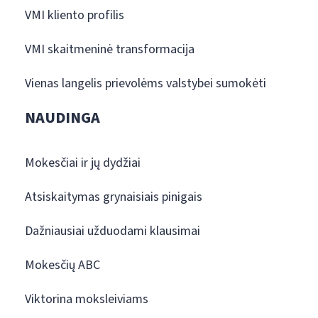
VMI kliento profilis
VMI skaitmeninė transformacija
Vienas langelis prievolėms valstybei sumokėti
NAUDINGA
Mokesčiai ir jų dydžiai
Atsiskaitymas grynaisiais pinigais
Dažniausiai užduodami klausimai
Mokesčių ABC
Viktorina moksleiviams