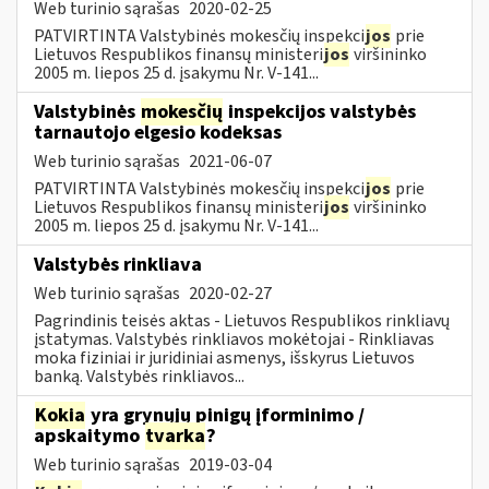
Web turinio sąrašas
2020-02-25
PATVIRTINTA Valstybinės mokesčių inspekci
jos
prie
Lietuvos Respublikos finansų ministeri
jos
viršininko
2005 m. liepos 25 d. įsakymu Nr. V-141...
Valstybinės
mokesčių
inspekcijos valstybės
tarnautojo elgesio kodeksas
Web turinio sąrašas
2021-06-07
PATVIRTINTA Valstybinės mokesčių inspekci
jos
prie
Lietuvos Respublikos finansų ministeri
jos
viršininko
2005 m. liepos 25 d. įsakymu Nr. V-141...
Valstybės rinkliava
Web turinio sąrašas
2020-02-27
Pagrindinis teisės aktas - Lietuvos Respublikos rinkliavų
įstatymas. Valstybės rinkliavos mokėtojai - Rinkliavas
moka fiziniai ir juridiniai asmenys, išskyrus Lietuvos
banką. Valstybės rinkliavos...
Kokia
yra grynųjų pinigų įforminimo /
apskaitymo
tvarka
?
Web turinio sąrašas
2019-03-04