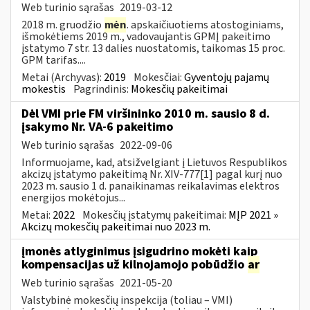
Web turinio sąrašas
2019-03-12
2018 m. gruodžio
mėn
. apskaičiuotiems atostoginiams,
išmokėtiems 2019 m., vadovaujantis GPMĮ pakeitimo
įstatymo 7 str. 13 dalies nuostatomis, taikomas 15 proc.
GPM tarifas....
Metai (Archyvas):
2019
Mokesčiai:
Gyventojų pajamų
mokestis
Pagrindinis:
Mokesčių pakeitimai
Dėl VMI prie FM viršininko 2010 m. sausio 8 d.
įsakymo Nr. VA-6 pakeitimo
Web turinio sąrašas
2022-09-06
Informuojame, kad, atsižvelgiant į Lietuvos Respublikos
akcizų įstatymo pakeitimą Nr. XIV-777[1] pagal kurį nuo
2023 m. sausio 1 d. panaikinamas reikalavimas elektros
energijos mokėtojus...
Metai:
2022
Mokesčių įstatymų pakeitimai:
MĮP 2021 »
Akcizų mokesčių pakeitimai nuo 2023 m.
įmonės atlyginimus įsigudrino mokėti kaip
kompensacijas už kilnojamojo pobūdžio
ar
Web turinio sąrašas
2021-05-20
Valstybinė mokesčių inspekcija (toliau – VMI)