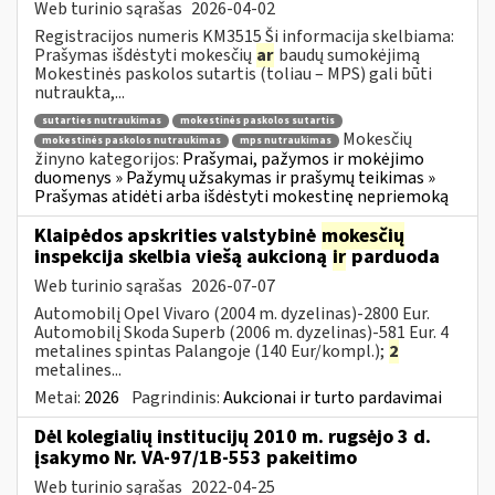
Web turinio sąrašas
2026-04-02
Registracijos numeris KM3515 Ši informacija skelbiama:
Prašymas išdėstyti mokesčių
ar
baudų sumokėjimą
Mokestinės paskolos sutartis (toliau – MPS) gali būti
nutraukta,...
sutarties nutraukimas
mokestinės paskolos sutartis
Mokesčių
mokestinės paskolos nutraukimas
mps nutraukimas
žinyno kategorijos:
Prašymai, pažymos ir mokėjimo
duomenys » Pažymų užsakymas ir prašymų teikimas »
Prašymas atidėti arba išdėstyti mokestinę nepriemoką
Klaipėdos apskrities valstybinė
mokesčių
inspekcija skelbia viešą aukcioną
ir
parduoda
Web turinio sąrašas
2026-07-07
Automobilį Opel Vivaro (2004 m. dyzelinas)-2800 Eur.
Automobilį Skoda Superb (2006 m. dyzelinas)-581 Eur. 4
metalines spintas Palangoje (140 Eur/kompl.);
2
metalines...
Metai:
2026
Pagrindinis:
Aukcionai ir turto pardavimai
Dėl kolegialių institucijų 2010 m. rugsėjo 3 d.
įsakymo Nr. VA-97/1B-553 pakeitimo
Web turinio sąrašas
2022-04-25