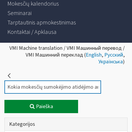
Mokesčių kalendorius
Seminarai
Tarptautinis apmokestinimas
Kontaktai / Apklausa
VMI Machine translation / VMI Машинный перевод /
VMI Машинний переклад (
English
,
Русский
,
Українська
)
Paieška
Kategorijos