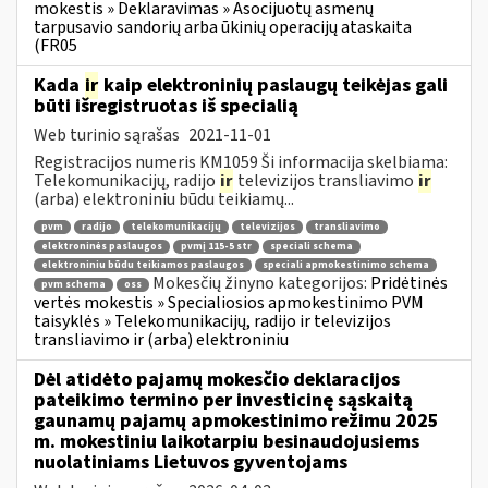
mokestis » Deklaravimas » Asocijuotų asmenų
tarpusavio sandorių arba ūkinių operacijų ataskaita
(FR05
Kada
ir
kaip elektroninių paslaugų teikėjas gali
būti išregistruotas iš specialią
Web turinio sąrašas
2021-11-01
Registracijos numeris KM1059 Ši informacija skelbiama:
Telekomunikacijų, radijo
ir
televizijos transliavimo
ir
(arba) elektroniniu būdu teikiamų...
pvm
radijo
telekomunikacijų
televizijos
transliavimo
elektroninės paslaugos
pvmį 115-5 str
speciali schema
elektroniniu būdu teikiamos paslaugos
speciali apmokestinimo schema
Mokesčių žinyno kategorijos:
Pridėtinės
pvm schema
oss
vertės mokestis » Specialiosios apmokestinimo PVM
taisyklės » Telekomunikacijų, radijo ir televizijos
transliavimo ir (arba) elektroniniu
Dėl atidėto pajamų mokesčio deklaracijos
pateikimo termino per investicinę sąskaitą
gaunamų pajamų apmokestinimo režimu 2025
m. mokestiniu laikotarpiu besinaudojusiems
nuolatiniams Lietuvos gyventojams