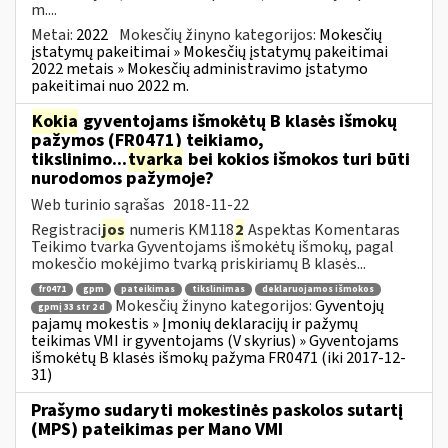
m....
Metai:
2022
Mokesčių žinyno kategorijos:
Mokesčių
įstatymų pakeitimai » Mokesčių įstatymų pakeitimai
2022 metais » Mokesčių administravimo įstatymo
pakeitimai nuo 2022 m.
Kokia
gyventojams išmokėtų B klasės išmokų
pažymos (FR0471) teikiamo,
tikslinimo...
tvarka
bei kokios išmokos turi būti
nurodomos pažymoje?
Web turinio sąrašas
2018-11-22
Registraci
jos
numeris KM118
2
Aspektas Komentaras
Teikimo tvarka Gyventojams išmokėtų išmokų, pagal
mokesčio mokėjimo tvarką priskiriamų B klasės...
fr0471
gpm
pateikimas
tikslinimas
deklaruojamos išmokos
Mokesčių žinyno kategorijos:
Gyventojų
gpmį 33 str 2 d
pajamų mokestis » Įmonių deklaracijų ir pažymų
teikimas VMI ir gyventojams (V skyrius) » Gyventojams
išmokėtų B klasės išmokų pažyma FR0471 (iki 2017-12-
31)
Prašymo sudaryti mokestinės paskolos sutartį
(MPS) pateikimas per Mano VMI