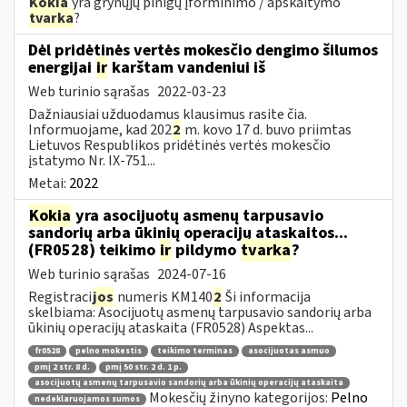
Kokia
yra grynųjų pinigų įforminimo / apskaitymo
tvarka
?
Dėl pridėtinės vertės mokesčio dengimo šilumos
energijai
ir
karštam vandeniui iš
Web turinio sąrašas
2022-03-23
Dažniausiai užduodamus klausimus rasite čia.
Informuojame, kad 202
2
m. kovo 17 d. buvo priimtas
Lietuvos Respublikos pridėtinės vertės mokesčio
įstatymo Nr. IX-751...
Metai:
2022
Kokia
yra asocijuotų asmenų tarpusavio
sandorių arba ūkinių operacijų ataskaitos...
(FR0528) teikimo
ir
pildymo
tvarka
?
Web turinio sąrašas
2024-07-16
Registraci
jos
numeris KM140
2
Ši informacija
skelbiama: Asocijuotų asmenų tarpusavio sandorių arba
ūkinių operacijų ataskaita (FR0528) Aspektas...
fr0528
pelno mokestis
teikimo terminas
asocijuotas asmuo
pmį 2 str. 8 d.
pmį 50 str. 2 d. 1 p.
asocijuotų asmenų tarpusavio sandorių arba ūkinių operacijų ataskaita
Mokesčių žinyno kategorijos:
Pelno
nedeklaruojamos sumos