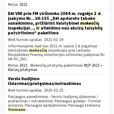
Metai:
2021
Dėl VMI prie FM viršininko 2004 m. rugsėjo
2
d.
įsakymo Nr....VA-155 „Dėl apdoroto tabako
sunaikinimo, prižiūrint Valstybinei
mokesčių
inspekcijai...,
ir
atleidimo nuo akcizų taisyklių
patvirtinimo“ pakeitimo
Web turinio sąrašas
2021-01-19
Informuojame, kad nuo 2021 m. sausio 1 d. įsigaliojo
Valstybinės
mokesčių
inspekcijos prie Lietuvos
Respublikos finansų ministerijos viršininko įsakymas Nr.
VA-93 „Dėl...
Metai:
2021
Mokesčių įstatymų pakeitimai:
MĮP 2021 »
Akcizų įstatymas
Verslo liudijimo
išdavimas/pratęsimas/nutraukimas
Web turinio sąrašas
2020-02-25
Paslaugos pavadinimas - Verslo liudijimų išdavimas /
pratęsimas / nutraukimas. Paslaugos gavėjai - Fiziniai
asmenys. Paslaugos apibūdinimas: Paslauga teikiama
fiziniams
...