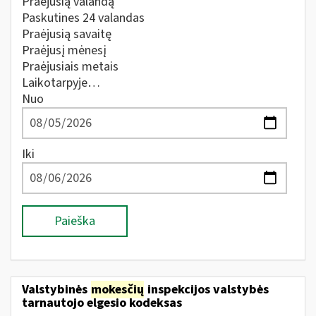
Praėjusią valandą
Paskutines 24 valandas
Praėjusią savaitę
Praėjusį mėnesį
Praėjusiais metais
Laikotarpyje…
Nuo
Iki
Paieška
Valstybinės
mokesčių
inspekcijos valstybės
tarnautojo elgesio kodeksas