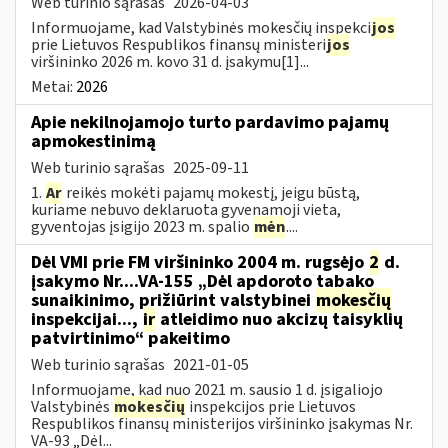
Web turinio sąrašas
2026-04-03
Informuojame, kad Valstybinės mokesčių inspekci
jos
prie Lietuvos Respublikos finansų ministeri
jos
viršininko 2026 m. kovo 31 d. įsakymu[1]...
Metai:
2026
Apie nekilnojamojo turto pardavimo pajamų
apmokestinimą
Web turinio sąrašas
2025-09-11
1.
Ar
reikės mokėti pajamų mokestį, jeigu būstą,
kuriame nebuvo deklaruota gyvenamoji vieta,
gyventojas įsigijo 2023 m. spalio
mėn
....
Dėl VMI prie FM viršininko 2004 m. rugsėjo
2
d.
įsakymo Nr....VA-155 „Dėl apdoroto tabako
sunaikinimo, prižiūrint valstybinei
mokesčių
inspekcijai...,
ir
atleidimo nuo akcizų taisyklių
patvirtinimo“ pakeitimo
Web turinio sąrašas
2021-01-05
Informuojame, kad nuo 2021 m. sausio 1 d. įsigaliojo
Valstybinės
mokesčių
inspekcijos prie Lietuvos
Respublikos finansų ministerijos viršininko įsakymas Nr.
VA-93 „Dėl...