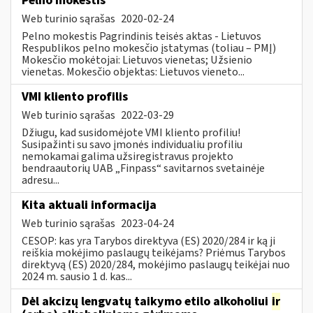
Pelno mokestis
Web turinio sąrašas
2020-02-24
Pelno mokestis Pagrindinis teisės aktas - Lietuvos
Respublikos pelno mokesčio įstatymas (toliau – PMĮ)
Mokesčio mokėtojai: Lietuvos vienetas; Užsienio
vienetas. Mokesčio objektas: Lietuvos vieneto...
VMI kliento profilis
Web turinio sąrašas
2022-03-29
Džiugu, kad susidomėjote VMI kliento profiliu!
Susipažinti su savo įmonės individualiu profiliu
nemokamai galima užsiregistravus projekto
bendraautorių UAB „Finpass“ savitarnos svetainėje
adresu...
Kita aktuali informacija
Web turinio sąrašas
2023-04-24
CESOP: kas yra Tarybos direktyva (ES) 2020/284 ir ką ji
reiškia mokėjimo paslaugų teikėjams? Priėmus Tarybos
direktyvą (ES) 2020/284, mokėjimo paslaugų teikėjai nuo
2024 m. sausio 1 d. kas...
Dėl akcizų lengvatų taikymo etilo alkoholiui
ir