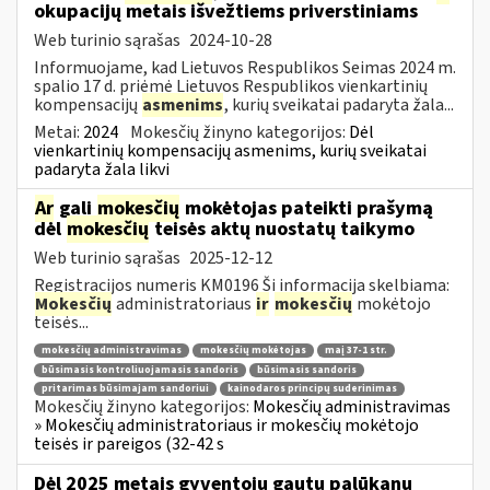
okupacijų metais išvežtiems priverstiniams
Web turinio sąrašas
2024-10-28
Informuojame, kad Lietuvos Respublikos Seimas 2024 m.
spalio 17 d. priėmė Lietuvos Respublikos vienkartinių
kompensacijų
asmenims
, kurių sveikatai padaryta žala...
Metai:
2024
Mokesčių žinyno kategorijos:
Dėl
vienkartinių kompensacijų asmenims, kurių sveikatai
padaryta žala likvi
Ar
gali
mokesčių
mokėtojas pateikti prašymą
dėl
mokesčių
teisės aktų nuostatų taikymo
Web turinio sąrašas
2025-12-12
Registracijos numeris KM0196 Ši informacija skelbiama:
Mokesčių
administratoriaus
ir
mokesčių
mokėtojo
teisės...
mokesčių administravimas
mokesčių mokėtojas
maį 37-1 str.
būsimasis kontroliuojamasis sandoris
būsimasis sandoris
pritarimas būsimajam sandoriui
kainodaros principų suderinimas
Mokesčių žinyno kategorijos:
Mokesčių administravimas
» Mokesčių administratoriaus ir mokesčių mokėtojo
teisės ir pareigos (32-42 s
Dėl 2025 metais gyventojų gautų palūkanų