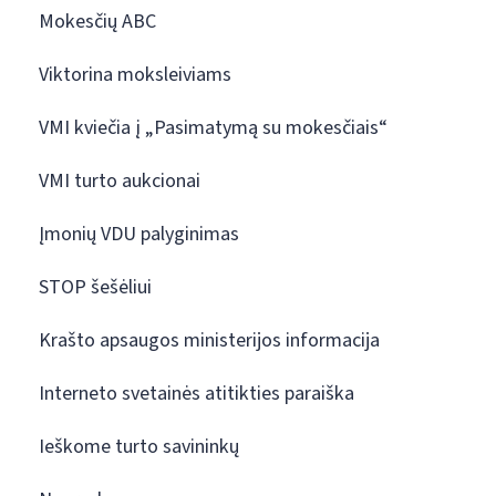
Mokesčių ABC
Viktorina moksleiviams
VMI kviečia į „Pasimatymą su mokesčiais“
VMI turto aukcionai
Įmonių VDU palyginimas
STOP šešėliui
Krašto apsaugos ministerijos informacija
Interneto svetainės atitikties paraiška
Ieškome turto savininkų