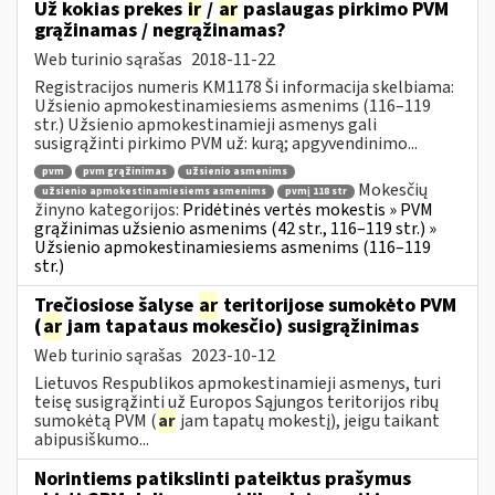
Už kokias prekes
ir
/
ar
paslaugas pirkimo PVM
grąžinamas / negrąžinamas?
Web turinio sąrašas
2018-11-22
Registracijos numeris KM1178 Ši informacija skelbiama:
Užsienio apmokestinamiesiems asmenims (116–119
str.) Užsienio apmokestinamieji asmenys gali
susigrąžinti pirkimo PVM už: kurą; apgyvendinimo...
pvm
pvm grąžinimas
užsienio asmenims
Mokesčių
užsienio apmokestinamiesiems asmenims
pvmį 118 str
žinyno kategorijos:
Pridėtinės vertės mokestis » PVM
grąžinimas užsienio asmenims (42 str., 116–119 str.) »
Užsienio apmokestinamiesiems asmenims (116–119
str.)
Trečiosiose šalyse
ar
teritorijose sumokėto PVM
(
ar
jam tapataus mokesčio) susigrąžinimas
Web turinio sąrašas
2023-10-12
Lietuvos Respublikos apmokestinamieji asmenys, turi
teisę susigrąžinti už Europos Sąjungos teritorijos ribų
sumokėtą PVM (
ar
jam tapatų mokestį), jeigu taikant
abipusiškumo...
Norintiems patikslinti pateiktus prašymus