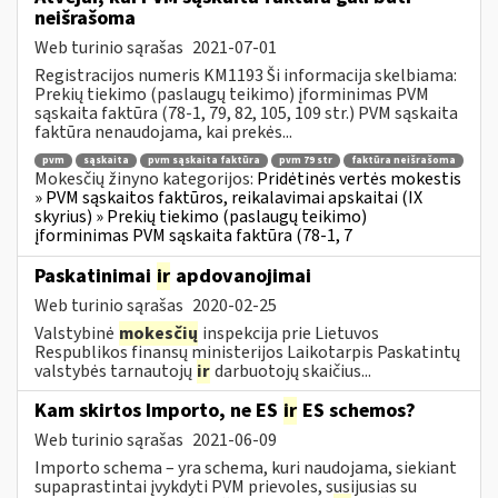
neišrašoma
Web turinio sąrašas
2021-07-01
Registracijos numeris KM1193 Ši informacija skelbiama:
Prekių tiekimo (paslaugų teikimo) įforminimas PVM
sąskaita faktūra (78-1, 79, 82, 105, 109 str.) PVM sąskaita
faktūra nenaudojama, kai prekės...
pvm
sąskaita
pvm sąskaita faktūra
pvm 79 str
faktūra neišrašoma
Mokesčių žinyno kategorijos:
Pridėtinės vertės mokestis
» PVM sąskaitos faktūros, reikalavimai apskaitai (IX
skyrius) » Prekių tiekimo (paslaugų teikimo)
įforminimas PVM sąskaita faktūra (78-1, 7
Paskatinimai
ir
apdovanojimai
Web turinio sąrašas
2020-02-25
Valstybinė
mokesčių
inspekcija prie Lietuvos
Respublikos finansų ministerijos Laikotarpis Paskatintų
valstybės tarnautojų
ir
darbuotojų skaičius...
Kam skirtos Importo, ne ES
ir
ES schemos?
Web turinio sąrašas
2021-06-09
Importo schema – yra schema, kuri naudojama, siekiant
supaprastintai įvykdyti PVM prievoles, susijusias su