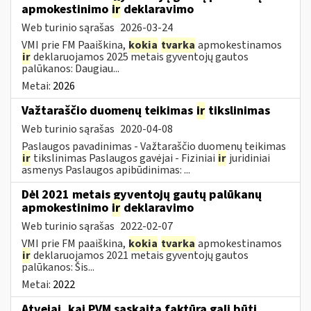
apmokestinimo
ir
deklaravimo
Web turinio sąrašas
2026-03-24
VMI prie FM Paaiškina,
kokia
tvarka
apmokestinamos
ir
deklaruojamos 2025 metais gyventojų gautos
palūkanos: Daugiau...
Metai:
2026
Važtaraščio duomenų teikimas
ir
tikslinimas
Web turinio sąrašas
2020-04-08
Paslaugos pavadinimas - Važtaraščio duomenų teikimas
ir
tikslinimas Paslaugos gavėjai - Fiziniai
ir
juridiniai
asmenys Paslaugos apibūdinimas: ...
Dėl 2021 metais gyventojų gautų palūkanų
apmokestinimo
ir
deklaravimo
Web turinio sąrašas
2022-02-07
VMI prie FM paaiškina,
kokia
tvarka
apmokestinamos
ir
deklaruojamos 2021 metais gyventojų gautos
palūkanos: Šis...
Metai:
2022
Atvejai, kai PVM sąskaita faktūra gali būti