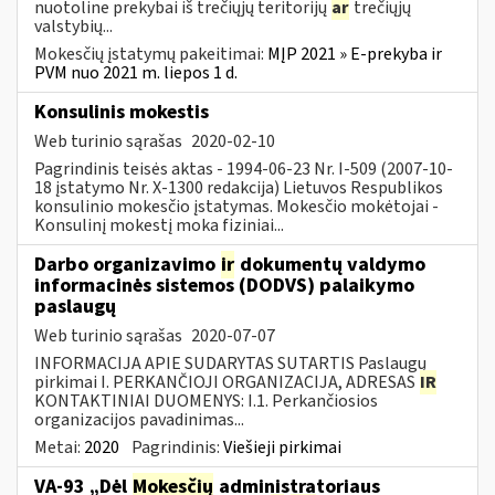
nuotoline prekybai iš trečiųjų teritorijų
ar
trečiųjų
valstybių...
Mokesčių įstatymų pakeitimai:
MĮP 2021 » E-prekyba ir
PVM nuo 2021 m. liepos 1 d.
Konsulinis mokestis
Web turinio sąrašas
2020-02-10
Pagrindinis teisės aktas - 1994-06-23 Nr. I-509 (2007-10-
18 įstatymo Nr. X-1300 redakcija) Lietuvos Respublikos
konsulinio mokesčio įstatymas. Mokesčio mokėtojai -
Konsulinį mokestį moka fiziniai...
Darbo organizavimo
ir
dokumentų valdymo
informacinės sistemos (DODVS) palaikymo
paslaugų
Web turinio sąrašas
2020-07-07
INFORMACIJA APIE SUDARYTAS SUTARTIS Paslaugų
pirkimai I. PERKANČIOJI ORGANIZACIJA, ADRESAS
IR
KONTAKTINIAI DUOMENYS: I.1. Perkančiosios
organizacijos pavadinimas...
Metai:
2020
Pagrindinis:
Viešieji pirkimai
VA-93 „Dėl
Mokesčių
administratoriaus