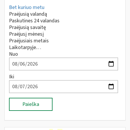
Bet kuriuo metu
Praėjusią valandą
Paskutines 24 valandas
Praėjusią savaitę
Praėjusį mėnesį
Praėjusiais metais
Laikotarpyje…
Nuo
Iki
Paieška