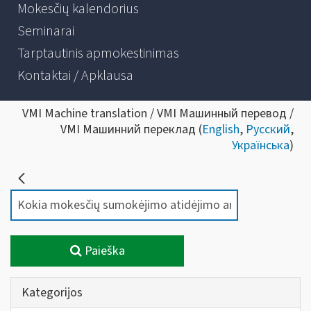
Mokesčių kalendorius
Seminarai
Tarptautinis apmokestinimas
Kontaktai / Apklausa
VMI Machine translation / VMI Машинный перевод /
VMI Машинний переклад (
English
,
Русский
,
Українська
)
Paieška
Kategorijos