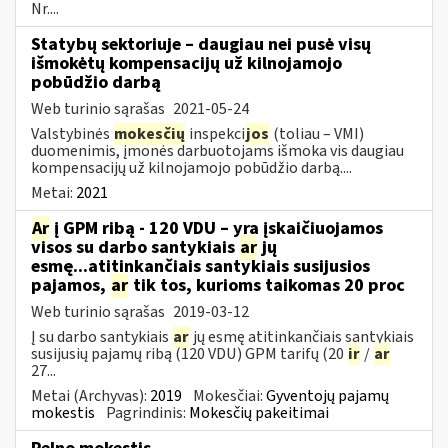
Nr....
Statybų sektoriuje – daugiau nei pusė visų
išmokėtų kompensacijų už kilnojamojo
pobūdžio darbą
Web turinio sąrašas
2021-05-24
Valstybinės
mokesčių
inspekci
jos
(toliau – VMI)
duomenimis, įmonės darbuotojams išmoka vis daugiau
kompensacijų už kilnojamojo pobūdžio darbą....
Metai:
2021
Ar
į GPM ribą - 120 VDU – yra įskaičiuojamos
visos su darbo santykiais
ar
jų
esmę...atitinkančiais santykiais susijusios
pajamos,
ar
tik tos, kurioms taikomas 20 proc
Web turinio sąrašas
2019-03-12
Į su darbo santykiais
ar
jų esmę atitinkančiais santykiais
susijusių pajamų ribą (120 VDU) GPM tarifų (20
ir
/
ar
27...
Metai (Archyvas):
2019
Mokesčiai:
Gyventojų pajamų
mokestis
Pagrindinis:
Mokesčių pakeitimai