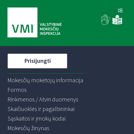
Prisijungti
Mokesčių mokėtojų informacija
Formos
Rinkmenos / Atviri duomenys
Skaičiuoklės ir pagalbininkai
Sąskaitos ir įmokų kodai
Mokesčių žinynas