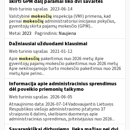
skirti GPM dalį paramai liko dvi savaitės
Web turinio sąrašas
2023-06-14
Valstybinė
mokesčių
inspekcija (VMI) primena, kad
pernai
mokesčių
administratoriui inicijavus pokyčius,
gyventojų skirta pajamų mokesčio (GPM)...
Metai:
2023
Pagrindinis:
Naujiena
Dažniausiai užduodami klausimai
Web turinio sąrašas
2021-01-12
Apie
mokesčių
pakeitimus nuo 2026 metų: Apie
gyventojų pajamų mokesčio pakeitimus nuo 2026 metų
Apie nekilnojamojo turto mokesčio pakeitimus nuo 2026
metų Apie pelno...
Informacija apie administracinius sprendimus
dėl poveikio priemonių taikymo
Web turinio sąrašas
2026-06-05
Atnaujinimo data: 2026-07-14 Vadovaujantis Lietuvos
Respublikos viešojo administravimo įstatymo 37
straipsnio 6 dalimi, skelbiami duomenys apie
administracinius sprendimus, įsiteisėjusius nuo 2026...
Savarankiškai dirbusiems, lieka mažiau nei dvi