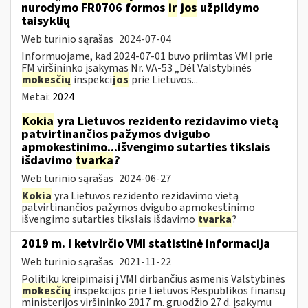
nurodymo FR0706 formos
ir
jos
užpildymo
taisyklių
Web turinio sąrašas
2024-07-04
Informuojame, kad 2024-07-01 buvo priimtas VMI prie
FM viršininko įsakymas Nr. VA-53 „Dėl Valstybinės
mokesčių
inspekci
jos
prie Lietuvos...
Metai:
2024
Kokia
yra Lietuvos rezidento rezidavimo vietą
patvirtinančios pažymos dvigubo
apmokestinimo...išvengimo sutarties tikslais
išdavimo
tvarka
?
Web turinio sąrašas
2024-06-27
Kokia
yra Lietuvos rezidento rezidavimo vietą
patvirtinančios pažymos dvigubo apmokestinimo
išvengimo sutarties tikslais išdavimo
tvarka
?
2019 m. I ketvirčio VMI statistinė informacija
Web turinio sąrašas
2021-11-22
Politikų kreipimaisi į VMI dirbančius asmenis Valstybinės
mokesčių
inspekcijos prie Lietuvos Respublikos finansų
ministerijos viršininko 2017 m. gruodžio 27 d. įsakymu