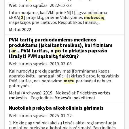
Web turinio sąrašas
2022-12-23
Informuojame, kad VMI prie FM[1], įgyvendindama
i.EKA[
2
] projektą, priėmė Valstybinės
mokesčių
inspekcijos prie Lietuvos Respublikos finansų...
Metai:
2022
PVM tarifą parduodamiems medienos
produktams (įskaitant malkas), kai fiziniam
(
ar
...PVM tarifas, o
po
to pirkėjas paprašo
išrašyti PVM sąskaitą faktūrą?
Web turinio sąrašas
2019-03-08
Kai nurodytų prekių pardavimas įforminamas kasos
aparato kvitu, jame gali būti išskirtas 9 proc. lengvatinis
PVM tarifas, nes pardavimo
metu
pardavėjui nebuvo
galimybės...
Metai (Archyvas):
2019
Mokesčiai:
Pridėtinės vertės
mokestis
Pagrindinis:
Mokesčių pakeitimai
Nuotolinė prekyba alkoholiniais gėrimais
Web turinio sąrašas
2025-01-22
1. Kokie pagrindiniai akcizų teisės aktai reglamentuoja
nuotolinę prekybą alkoholiniais gėrimais? Pagrindinės