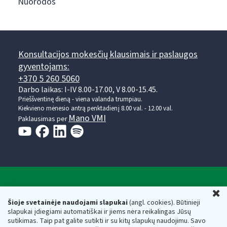
Nuorodos
Konsultacijos mokesčių klausimais ir paslaugos
gyventojams:
+370 5 260 5060
Darbo laikas: I-IV 8.00-17.00, V 8.00-15.45.
Prieššventinę dieną - viena valanda trumpiau.
Kiekvieno mėnesio antrą penktadienį 8.00 val. - 12.00 val.
Mano VMI
Paklausimas per
Valstybinė mokesčių inspekcija prie Lietuvos
U
Respublikos finansų ministerijos
Šioje svetainėje naudojami slapukai
(angl. cookies). Būtinieji
slapukai įdiegiami automatiškai ir jiems nėra reikalingas Jūsų
Biudžetinė įstaiga. Juridinio asmens kodas — 188659752,
sutikimas. Taip pat galite sutikti ir su kitų slapukų naudojimu. Savo