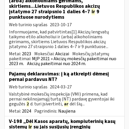
(arba) alkoholiniams gėrimams,
skirtiems...Lietuvos Respublikos akcizų
įstatymo 27 straipsnio 1 dalies 4–7
ir
9
punktuose nurodytiems
Web turinio sąrašas
2023-10-17
Informuojame, kad patvirtintas[1] Akcizų lengvatų
taikymo etilo alkoholiui ir (arba) alkoholiniams
gėrimams, skirtiems Lietuvos Respublikos akcizų
įstatymo 27 straipsnio 1 dalies 4–7 ir 9 punktuose...
Metai:
2023
Mokesčiai:
Akcizai
Mokesčių įstatymų
pakeitimai:
MĮP 2021 » Akcizų mokesčių pakeitimai nuo
2023 m.
Akcizų pakeitimai nuo 2024 m.
Pajamų deklaravimas: į ką atkreipti dėmesį
pernai pardavus NT?
Web turinio sąrašas
2024-03-27
Valstybinė mokesčių inspekcija (VMI) primena, kad
pernai nekilnojamąjį turtą (NT) pardavę gyventojai iki
gegužės
2
d. turi įsivertinti,
ar
dėl šių...
Metai:
2024
Pagrindinis:
Naujiena
V-198 „Dėl Kasos aparatų, kompiuterinių kasų
sistemų
ir
su jais susijusių įrenginių