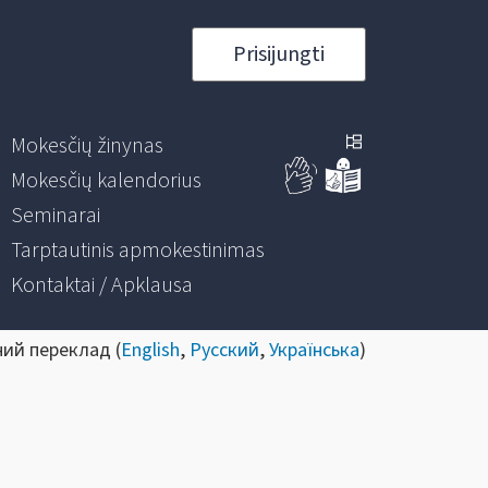
Prisijungti
Mokesčių žinynas
Mokesčių kalendorius
Seminarai
Tarptautinis apmokestinimas
Kontaktai / Apklausa
ний переклад (
English
,
Русский
,
Українська
)