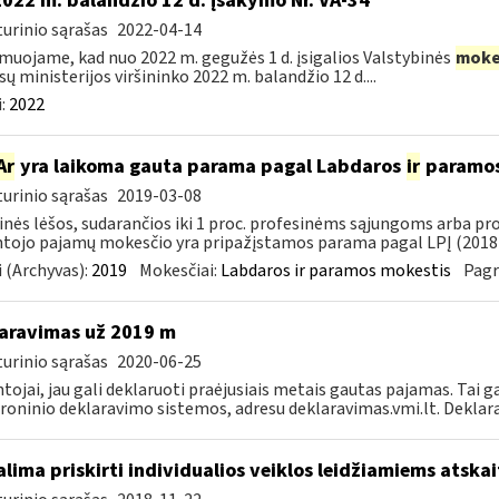
2022 m. balandžio 12 d. įsakymo Nr. VA-34
urinio sąrašas
2022-04-14
muojame, kad nuo 2022 m. gegužės 1 d. įsigalios Valstybinės
moke
sų ministerijos viršininko 2022 m. balandžio 12 d....
:
2022
Ar
yra laikoma gauta parama pagal Labdaros
ir
paramos 
urinio sąrašas
2019-03-08
inės lėšos, sudarančios iki 1 proc. profesinėms sąjungoms arba pr
tojo pajamų mokesčio yra pripažįstamos parama pagal LPĮ (2018-
 (Archyvas):
2019
Mokesčiai:
Labdaros ir paramos mokestis
Pagr
aravimas už 2019 m
urinio sąrašas
2020-06-25
tojai, jau gali deklaruoti praėjusiais metais gautas pajamas. Tai ga
roninio deklaravimo sistemos, adresu deklaravimas.vmi.lt. Deklarac
lima priskirti individualios veiklos leidžiamiems atsk