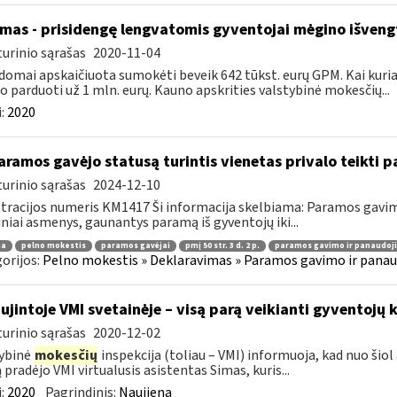
mas - prisidengę lengvatomis gyventojai mėgino išveng
urinio sąrašas
2020-11-04
domai apskaičiuota sumokėti beveik 642 tūkst. eurų GPM. Kai kuriais
 o parduoti už 1 mln. eurų. Kauno apskrities valstybinė mokesčių...
:
2020
ramos gavėjo statusą turintis vienetas privalo teikti
urinio sąrašas
2024-12-10
tracijos numeris KM1417 Ši informacija skelbiama: Paramos gav
iniai asmenys, gaunantys paramą iš gyventojų iki...
ma
pelno mokestis
paramos gavėjai
pmį 50 str. 3 d. 2 p.
paramos gavimo ir panaudoj
orijos:
Pelno mokestis » Deklaravimas » Paramos gavimo ir panau
ujintoje VMI svetainėje – visą parą veikianti gyventojų k
urinio sąrašas
2020-12-02
ybinė
mokesčių
inspekcija (toliau – VMI) informuoja, kad nuo šiol
 pradėjo VMI virtualusis asistentas Simas, kuris...
:
2020
Pagrindinis:
Naujiena