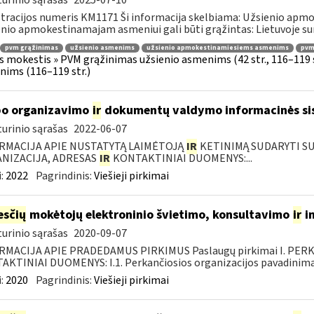
urinio sąrašas
2025-07-10
tracijos numeris KM1171 Ši informacija skelbiama: Užsienio apm
nio apmokestinamajam asmeniui gali būti grąžintas: Lietuvoje s
pvm grąžinimas
užsienio asmenims
užsienio apmokestinamiesiems asmenims
pvmį
s mokestis » PVM grąžinimas užsienio asmenims (42 str., 116–119
ims (116–119 str.)
o organizavimo
ir
dokumentų valdymo informacinės si
urinio sąrašas
2022-06-07
RMACIJA APIE NUSTATYTĄ LAIMĖTOJĄ
IR
KETINIMĄ SUDARYTI SUT
NIZACIJA, ADRESAS
IR
KONTAKTINIAI DUOMENYS:...
:
2022
Pagrindinis:
Viešieji pirkimai
sčių
mokėtojų elektroninio švietimo, konsultavimo
ir
i
urinio sąrašas
2020-09-07
RMACIJA APIE PRADEDAMUS PIRKIMUS Paslaugų pirkimai I. PER
KTINIAI DUOMENYS: I.1. Perkančiosios organizacijos pavadinimas
:
2020
Pagrindinis:
Viešieji pirkimai