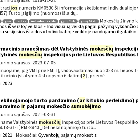
urinio sąrašas
2018-11-22
traci
jos
numeris KM0530 Ši informacija skelbiama: Individualioje 
57) Turto įsigijimo (nuomos) išlaidų...
Mokesčių žinyno k
gpm
turtas
individuali veikla
gpmį 2 str
gpmį 10 str
os iš verslo/ veiklos » Individualią veiklą pagal pažymą vykdančio
u susijusios išlaidos » Individualioje veikloje naudojamo ilgalaiki
rmacinis pranešimas dėl Valstybinės
mokesčių
inspekcijo
tybinės
mokesčių
inspekcijos prie Lietuvos Respublikos 
urinio sąrašas
2023-07-05
muojame, jog VMI prie FM[1], vadovaudamasi nuo 2023 m. liepos 1 d.
itucinio įstatymo 4 straipsnio 6 dalimi[
2
], priėmė...
:
2023
nekilnojamojo turto pardavimo (
ar
kitokio perleidimo) 
laravimo
ir
pajamų mokesčio
sumokėjimo
urinio sąrašas
2021-03-31
iname Valstybinės
mokesčių
inspekcijos prie Lietuvos Respublikos
18.18-31-1)RM-8840 „Dėl nekilnojamojo turto...
:
2021
Mokesčiai:
Gyventojų pajamų mokestis