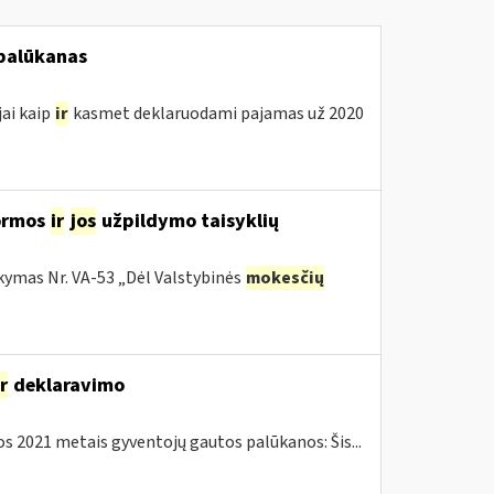
 palūkanas
jai kaip
ir
kasmet deklaruodami pajamas už 2020
ormos
ir
jos
užpildymo taisyklių
kymas Nr. VA-53 „Dėl Valstybinės
mokesčių
ir
deklaravimo
 2021 metais gyventojų gautos palūkanos: Šis...