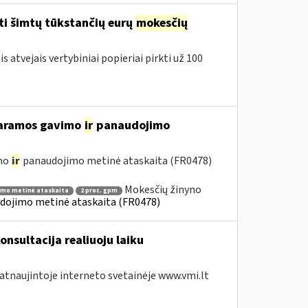
ti šimtų tūkstančių eurų
mokesčių
 atvejais vertybiniai popieriai pirkti už 100
 paramos gavimo
ir
panaudojimo
imo
ir
panaudojimo metinė ataskaita (FR0478)
Mokesčių žinyno
imo metinė ataskaita
2 proc. gpm
dojimo metinė ataskaita (FR0478)
onsultacija realiuoju laiku
 atnaujintoje interneto svetainėje www.vmi.lt