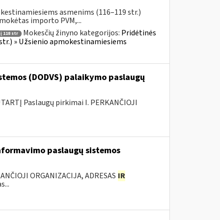
okestinamiesiems asmenims (116–119 str.)
umokėtas importo PVM,...
Mokesčių žinyno kategorijos:
Pridėtinės
 118 str
 str.) » Užsienio apmokestinamiesiems
stemos (DODVS) palaikymo paslaugų
ARTĮ Paslaugų pirkimai I. PERKANČIOJI
nformavimo paslaugų sistemos
KANČIOJI ORGANIZACIJA, ADRESAS
IR
...