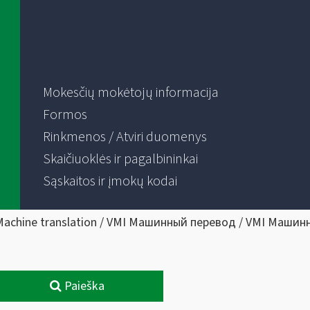
Mokesčių mokėtojų informacija
Formos
Rinkmenos / Atviri duomenys
Skaičiuoklės ir pagalbininkai
Sąskaitos ir įmokų kodai
Machine translation / VMI Машинный перевод / VMI Машин
Paieška