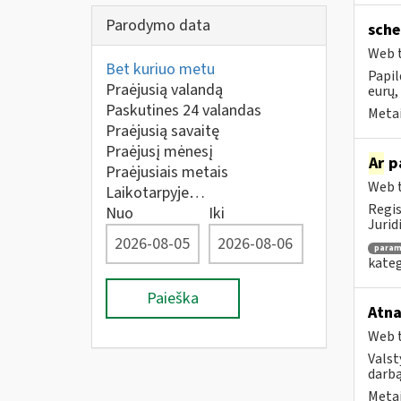
Parodymo data
sche
Web t
Bet kuriuo metu
Papil
Praėjusią valandą
eurų,
Paskutines 24 valandas
Metai
Praėjusią savaitę
Praėjusį mėnesį
Ar
pa
Praėjusiais metais
Web t
Laikotarpyje…
Regis
Nuo
Iki
Jurid
para
kateg
Paieška
Atna
Web t
Valst
darbą
Metai