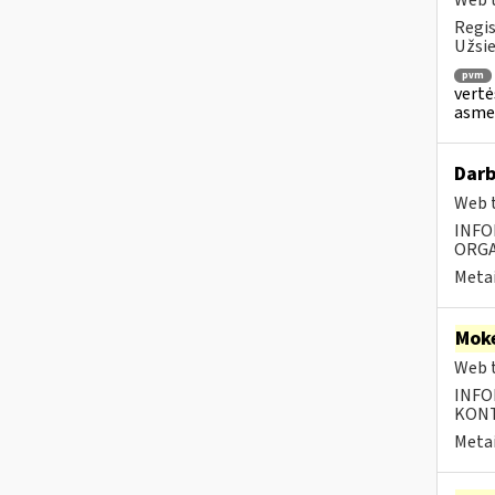
Web t
Regis
Užsie
pvm
vertė
asmen
Darb
Web t
INFO
ORGA
Metai
Moke
Web t
INFO
KONTA
Metai