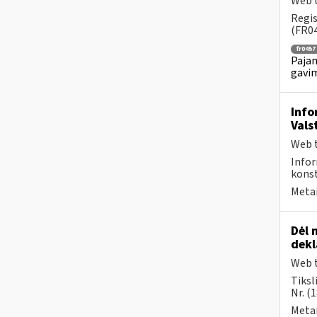
Web t
Regis
(FR04
fr0457
Pajam
gavim
Info
Vals
Web t
Infor
konst
Metai
Dėl 
dek
Web t
Tiksl
Nr. (
Metai