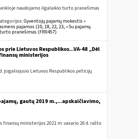
veikloje naudojamo ilgalaikio turto pranešimas
ategorijos:
Gyventojų pajamų mokestis »
 asmens pajamos (10, 18, 22, 23, » Su pajamų
o turto pranešimas (FR0457)
s prie Lietuvos Respublikos...VA-48 „Dėl
finansų ministerijos
 įsigaliojusio Lietuvos Respublikos peticijų
pajamų, gautų 2019 m.,...apskaičiavimo,
 finansų ministerijos 2021 m. vasario 26 d. rašto