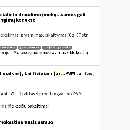
cialinio draudimo įmokų...sumos gali
žengimų kodekso
kėjimas, grąžinimas, įskaitymas (8
2
-87 str.)
s dengimas
gpm permoka
vsd įmokų permoka
orijos:
Mokesčių administravimas » Mokesčių
malkas), kai fiziniam (
ar
...PVM tarifas,
ali būti išskirtas 9 proc. lengvatinis PVM
nis:
Mokesčių pakeitimai
pmokestinamasis asmuo