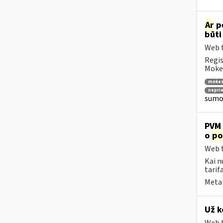
Ar
p
būti
Web t
Regis
Mokes
mokes
nepri
sumok
PVM 
o
po
Web t
Kai n
tarif
Metai
Už k