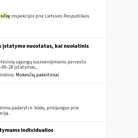
sčių
inspekcijos prie Lietuvos Respublikos
įstatymo nuostatas, kai nuolatinis
ofesinių sąjungų susivienijimams pervesto
06-28 įstatymas...
indinis:
Mokesčių pakeitimai
lima padaryti e. būdu, prisijungus prie
iją...
aitymams individualios