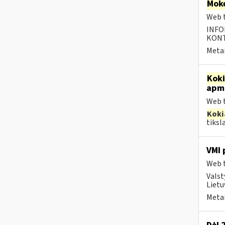
Moke
Web t
INFO
KONTA
Metai
Kok
apmo
Web t
Koki
tiksl
VMI 
Web t
Valst
Lietu
Metai