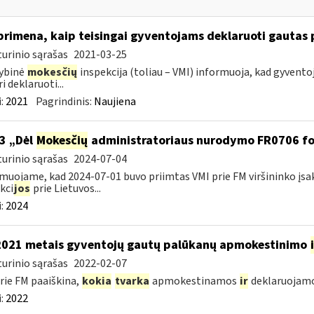
primena, kaip teisingai gyventojams deklaruoti gautas
urinio sąrašas
2021-03-25
ybinė
mokesčių
inspekcija (toliau – VMI) informuoja, kad gyvento
i deklaruoti...
:
2021
Pagrindinis:
Naujiena
3 „Dėl
Mokesčių
administratoriaus nurodymo FR0706 f
urinio sąrašas
2024-07-04
muojame, kad 2024-07-01 buvo priimtas VMI prie FM viršininko įsa
kci
jos
prie Lietuvos...
:
2024
2021 metais gyventojų gautų palūkanų apmokestinimo
urinio sąrašas
2022-02-07
rie FM paaiškina,
kokia
tvarka
apmokestinamos
ir
deklaruojamos
:
2022