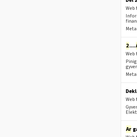
Dėl 
Web t
Infor
finan
Metai
2
....
Web t
Pinig
gyven
Metai
Dekl
Web t
Gyven
Elekt
Ar
ga