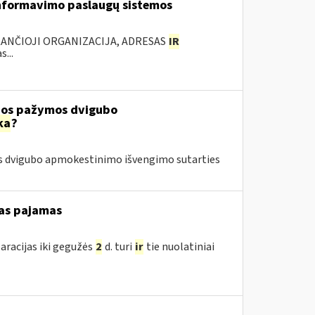
nformavimo paslaugų sistemos
KANČIOJI ORGANIZACIJA, ADRESAS
IR
...
čios pažymos dvigubo
ka
?
os dvigubo apmokestinimo išvengimo sutarties
as pajamas
aracijas iki gegužės
2
d. turi
ir
tie nuolatiniai