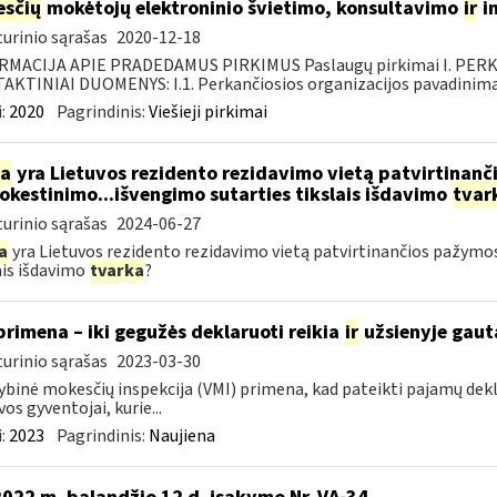
sčių
mokėtojų elektroninio švietimo, konsultavimo
ir
i
urinio sąrašas
2020-12-18
RMACIJA APIE PRADEDAMUS PIRKIMUS Paslaugų pirkimai I. PER
KTINIAI DUOMENYS: I.1. Perkančiosios organizacijos pavadinimas
:
2020
Pagrindinis:
Viešieji pirkimai
ia
yra Lietuvos rezidento rezidavimo vietą patvirtinan
kestinimo...išvengimo sutarties tikslais išdavimo
tvar
urinio sąrašas
2024-06-27
a
yra Lietuvos rezidento rezidavimo vietą patvirtinančios pažym
ais išdavimo
tvarka
?
primena – iki gegužės deklaruoti reikia
ir
užsienyje gaut
urinio sąrašas
2023-03-30
ybinė mokesčių inspekcija (VMI) primena, kad pateikti pajamų dekl
vos gyventojai, kurie...
:
2023
Pagrindinis:
Naujiena