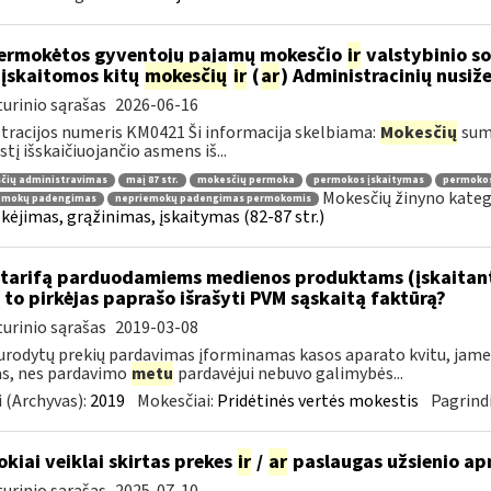
ermokėtos gyventojų pajamų mokesčio
ir
valstybinio so
 įskaitomos kitų
mokesčių
ir
(
ar
) Administracinių nusi
urinio sąrašas
2026-06-16
tracijos numeris KM0421 Ši informacija skelbiama:
Mokesčių
sumo
tį išskaičiuojančio asmens iš...
čių administravimas
maį 87 str.
mokesčių permoka
permokos įskaitymas
permoko
Mokesčių žinyno kateg
emokų padengimas
nepriemokų padengimas permokomis
ėjimas, grąžinimas, įskaitymas (82-87 str.)
tarifą parduodamiems medienos produktams (įskaitant 
to pirkėjas paprašo išrašyti PVM sąskaitą faktūrą?
urinio sąrašas
2019-03-08
urodytų prekių pardavimas įforminamas kasos aparato kvitu, jame g
as, nes pardavimo
metu
pardavėjui nebuvo galimybės...
 (Archyvas):
2019
Mokesčiai:
Pridėtinės vertės mokestis
Pagrindi
okiai veiklai skirtas prekes
ir
/
ar
paslaugas užsienio a