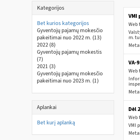
Kategorijos
VMI 
Bet kurios kategorijos
Web t
Gyventojų pajamų mokesčio
Valst
pakeitimai nuo 2022 m.
(13)
m. tur
2022
(8)
Metai
Gyventojų pajamų mokestis
(7)
VA-9
2021
(3)
Web t
Gyventojų pajamų mokesčio
Infor
pakeitimai nuo 2023 m.
(1)
inspe
Metai
Aplankai
Dėl 
Web t
Bet kurį aplanką
VMI p
Metai