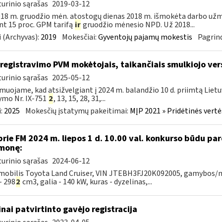
urinio sąrašas
2019-03-12
18 m. gruodžio mėn. atostogų dienas 2018 m. išmokėta darbo už
nt 15 proc. GPM tarifą
ir
gruodžio mėnesio NPD. Už 2018...
 (Archyvas):
2019
Mokesčiai:
Gyventojų pajamų mokestis
Pagrind
iregistravimo PVM mokėtojais, taikančiais smulkiojo ve
urinio sąrašas
2025-05-12
muojame, kad atsižvelgiant į 2024 m. balandžio 10 d. priimtą Liet
ymo Nr. IX-751
2
, 13, 15, 28, 31,...
:
2025
Mokesčių įstatymų pakeitimai:
MĮP 2021 » Pridėtinės vert
prie FM 2024 m. liepos 1 d. 10.00 val. konkurso būdu p
monę:
urinio sąrašas
2024-06-12
obilis Toyota Land Cruiser, VIN JTEBH3FJ20K092005, gamybos/mod
- 298
2
cm3, galia - 140 kW, kuras - dyzelinas,...
inai patvirtinto gavėjo registracija