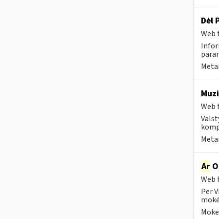
Dėl 
Web t
Infor
param
Metai
Muzi
Web t
Valst
kompa
Metai
Ar
OS
Web t
Per V
mokėt
Mokes