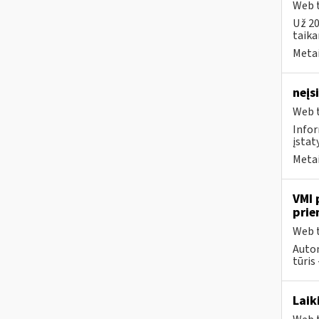
Web t
Už 20
taika
Metai
neįs
Web t
Infor
įstat
Metai
VMI 
prie
Web t
Autom
tūris 
Laik