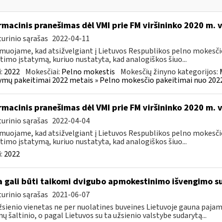
rmacinis pranešimas dėl VMI prie FM viršininko 2020 m. 
urinio sąrašas
2022-04-11
muojame, kad atsižvelgiant į Lietuvos Respublikos pelno mokesči
timo įstatymą, kuriuo nustatyta, kad analogiškos šiuo...
:
2022
Mokesčiai:
Pelno mokestis
Mokesčių žinyno kategorijos:
ymų pakeitimai 2022 metais » Pelno mokesčio pakeitimai nuo 202
rmacinis pranešimas dėl VMI prie FM viršininko 2020 m. 
urinio sąrašas
2022-04-04
muojame, kad atsižvelgiant į Lietuvos Respublikos pelno mokesči
timo įstatymą, kuriuo nustatyta, kad analogiškos šiuo...
:
2022
 gali būti taikomi dvigubo apmokestinimo išvengimo su
urinio sąrašas
2021-06-07
žsienio vienetas ne per nuolatines buveines Lietuvoje gauna paj
ų šaltinio, o pagal Lietuvos su ta užsienio valstybe sudarytą...