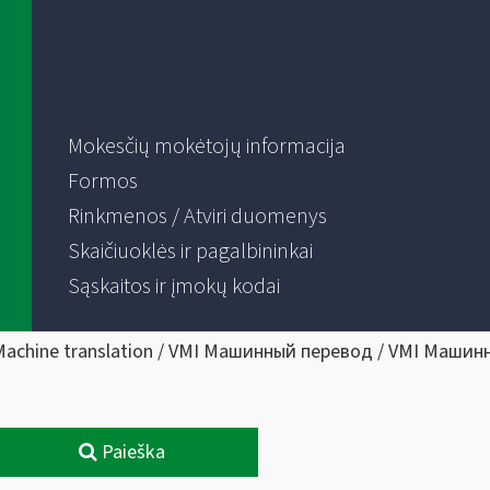
Mokesčių mokėtojų informacija
Formos
Rinkmenos / Atviri duomenys
Skaičiuoklės ir pagalbininkai
Sąskaitos ir įmokų kodai
Machine translation / VMI Машинный перевод / VMI Машин
Paieška