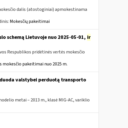
mokesčio dalis (atostoginiai) apmokestinama
inis:
Mokesčių pakeitimai
rslo schemą Lietuvoje nuo 2025-05-01,
ir
uvos Respublikos pridėtinės vertės mokesčio
ės mokesčio pakeitimai nuo 2025 m.
arduoda valstybei perduotą transporto
elio metai – 2013 m., klasė MIG-AC, variklio