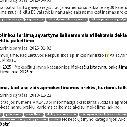
urinio sąrašas
2023-04-05
nai patvirtinto gavėjo registracija asmeniui suteikia teisę 30 kale
ams gauti iš kitų ES valstybių narių akcizais apmokestinamas preke
ai patvirtinto gavėjo registracija
laikinai patvirtintas gavėjas
laikinai patvirtinto gavėjo
plinkos teršimą sąvartyne šalinamomis atliekomis dekl
yklių pakeitimo
urinio sąrašas
2026-01-02
muojame, kad Lietuvos Respublikos aplinkos ministro
ir
Valstybi
blikos...
:
2025
Mokesčių žinyno kategorijos:
Mokesčių įstatymų pakeitima
timai nuo 2026 m.
oma, kad akcizais apmokestinamos prekės, kurioms tai
urinio sąrašas
2018-11-22
tracijos numeris KM1458 Ši informacija skelbiama: Akcizais apmok
estinamų prekių, kurioms taikomas akcizų mokėjimo laikino...
i
gabenimas
pranešimas
akcizų įstatymo 15 str
akcizų mokėjimo laikino atidėjim
Mokesčių žinyno kategorijos:
Akci
ais apmokestinamų prekių gavimas
amlar
 str.)