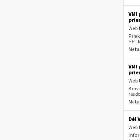
VMI 
prie
Web t
Priek
PPTME
Metai
VMI 
prie
Web t
Krovi
raudo
Metai
Dėl 
Web t
Infor