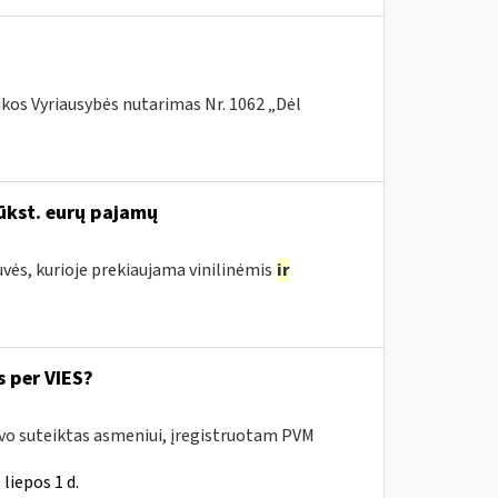
ikos Vyriausybės nutarimas Nr. 1062 „Dėl
ūkst. eurų pajamų
uvės, kurioje prekiaujama vinilinėmis
ir
 per VIES?
uvo suteiktas asmeniui, įregistruotam PVM
liepos 1 d.