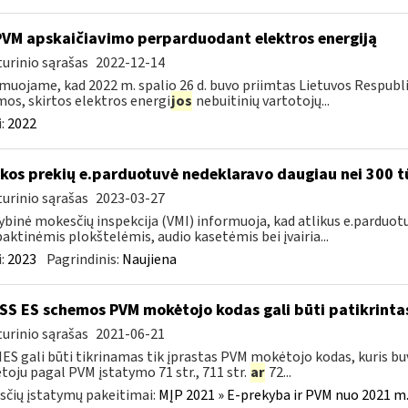
PVM apskaičiavimo perparduodant elektros energiją
urinio sąrašas
2022-12-14
muojame, kad 2022 m. spalio 26 d. buvo priimtas Lietuvos Respubl
os, skirtos elektros energi
jos
nebuitinių vartotojų...
:
2022
kos prekių e.parduotuvė nedeklaravo daugiau nei 300 t
urinio sąrašas
2023-03-27
ybinė mokesčių inspekcija (VMI) informuoja, kad atlikus e.parduot
ktinėmis plokštelėmis, audio kasetėmis bei įvairia...
:
2023
Pagrindinis:
Naujiena
S ES schemos PVM mokėtojo kodas gali būti patikrintas
urinio sąrašas
2021-06-21
IES gali būti tikrinamas tik įprastas PVM mokėtojo kodas, kuris b
oju pagal PVM įstatymo 71 str., 711 str.
ar
72...
čių įstatymų pakeitimai:
MĮP 2021 » E-prekyba ir PVM nuo 2021 m. 