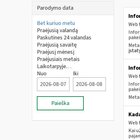
Parodymo data
Info
Bet kuriuo metu
Web t
Praėjusią valandą
Infor
Paskutines 24 valandas
pakei
Praėjusią savaitę
Metai
įstat
Praėjusį mėnesį
Praėjusiais metais
Laikotarpyje…
Info
Nuo
Iki
Web t
Infor
pakei
Metai
Paieška
Kada
Web t
Kai u
pajam