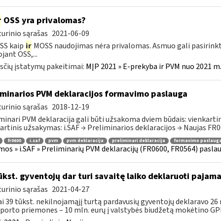
r
OSS yra privalomas?
urinio sąrašas
2021-06-09
SS kaip
ir
MOSS naudojimas nėra privalomas. Asmuo gali pasirinkt
jant OSS,...
čių įstatymų pakeitimai:
MĮP 2021 » E-prekyba ir PVM nuo 2021 m. 
iminarios PVM deklaracijos formavimo paslauga
urinio sąrašas
2018-12-19
minari PVM deklaracija gali būti užsakoma dviem būdais: vienkartini
artinis užsakymas: i.SAF → Preliminarios deklaracijos → Naujas FR06
fr0600
i.saf
pvm
pvm deklaracija
preliminari deklaracija
formavimo paslaug
mos » i.SAF » Preliminarių PVM deklaracijų (FR0600, FR0564) pasla
ūkst. gyventojų dar turi savaitę laiko deklaruoti pajam
urinio sąrašas
2021-04-27
i 39 tūkst. nekilnojamąjį turtą pardavusių gyventojų deklaravo 26
porto priemones – 10 mln. eurų į valstybės biudžetą mokėtino GPM