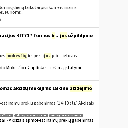
ndorinių dienų laikotarpiui komerciniams
s, kurioms...
aracijos KIT717 formos
ir
...
jos
užpildymo
nės
mokesčių
inspekci
jos
prie Lietuvos
i » Mokesčio už aplinkos teršimą įstatymo
komas akcizų mokėjimo laikino
atidėjimo
estinamų prekių gabenimas (14-18 str.) Akcizais
o režimas
akcizų įstatymo 14 str
akcizų įstatymo 16 str
zai » Akcizais apmokestinamų prekių gabenimas