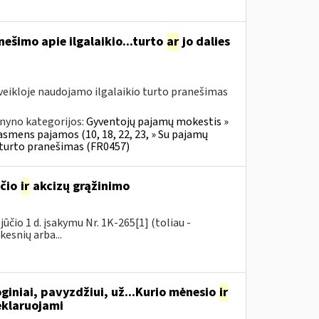
ešimo apie ilgalaikio...turto
ar
jo dalies
veikloje naudojamo ilgalaikio turto pranešimas
nyno kategorijos:
Gyventojų pajamų mokestis »
 asmens pajamos (10, 18, 22, 23, » Su pajamų
o turto pranešimas (FR0457)
sčio
ir
akcizų grąžinimo
čio 1 d. įsakymu Nr. 1K-265[1] (toliau -
kesnių arba...
giniai, pavyzdžiui, už...Kurio mėnesio
ir
eklaruojami