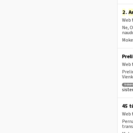
2
.
A
Web t
Ne, O
naudo
Mokes
Prel
Web t
Preli
Vienk
fr0564
siste
45 t
Web t
Perna
trans