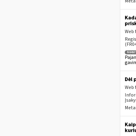
Metai
Kada
pris
Web t
Regis
(FR04
fr0457
Pajam
gavim
Dėl 
Web t
Infor
Įsaky
Metai
Kaip
kuri