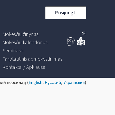
Prisijungti
Mokesčių žinynas
Mokesčių kalendorius
Seminarai
Tarptautinis apmokestinimas
Kontaktai / Apklausa
ний переклад (
English
,
Русский
,
Українська
)