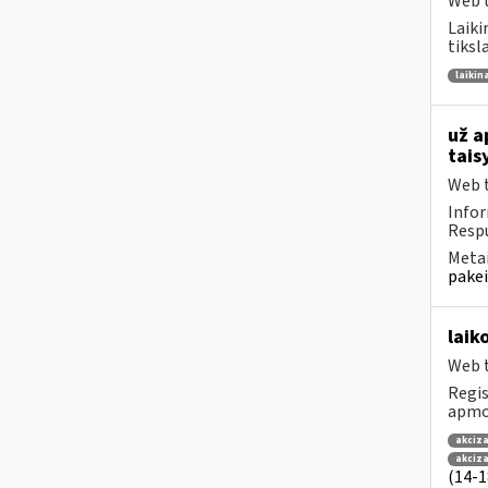
Web t
Laiki
tiksl
laikin
už a
tais
Web t
Infor
Respu
Metai
pakei
laik
Web t
Regis
apmok
akciza
akciz
(14-18