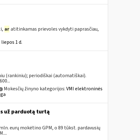
i,
ar
atitinkamas prievoles vykdyti paprasčiau,
liepos 1 d.
u (rankiniu); periodiškai (automatiškai).
00...
Mokesčių žinyno kategorijos:
VMI elektroninės
a
uga
as už parduotą turtą
 mln. eurų mokėtino GPM, o 89 tūkst. pardavusių
....