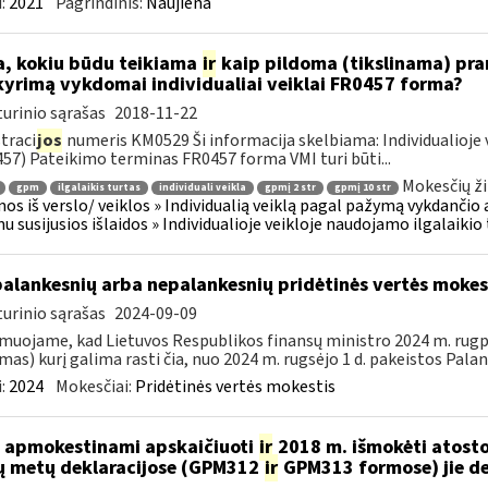
:
2021
Pagrindinis:
Naujiena
, kokiu būdu teikiama
ir
kaip pildoma (tikslinama) pran
kyrimą vykdomai individualiai veiklai FR0457 forma?
urinio sąrašas
2018-11-22
traci
jos
numeris KM0529 Ši informacija skelbiama: Individualioje 
57) Pateikimo terminas FR0457 forma VMI turi būti...
Mokesčių ži
gpm
ilgalaikis turtas
individuali veikla
gpmį 2 str
gpmį 10 str
os iš verslo/ veiklos » Individualią veiklą pagal pažymą vykdančio
u susijusios išlaidos » Individualioje veikloje naudojamo ilgalaiki
palankesnių arba nepalankesnių pridėtinės vertės moke
urinio sąrašas
2024-09-09
muojame, kad Lietuvos Respublikos finansų ministro 2024 m. rugpjū
mas) kurį galima rasti čia, nuo 2024 m. rugsėjo 1 d. pakeistos Palan
:
2024
Mokesčiai:
Pridėtinės vertės mokestis
 apmokestinami apskaičiuoti
ir
2018 m. išmokėti atosto
ų metų deklaracijose (GPM312
ir
GPM313 formose) jie d