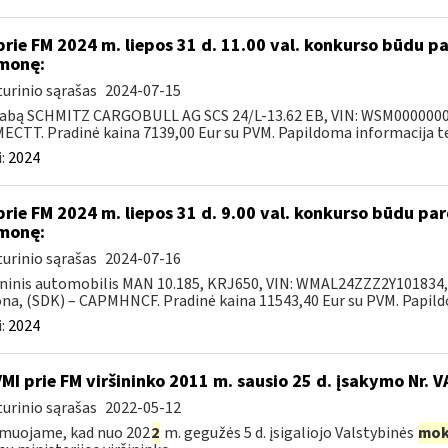
prie FM 2024 m. liepos 31 d. 11.00 val. konkurso būdu 
monę:
urinio sąrašas
2024-07-15
abą SCHMITZ CARGOBULL AG SCS 24/L-13.62 EB, VIN: WSM000000031
CTT. Pradinė kaina 7139,00 Eur su PVM. Papildoma informacija tel.
:
2024
prie FM 2024 m. liepos 31 d. 9.00 val. konkurso būdu p
monę:
urinio sąrašas
2024-07-16
ninis automobilis MAN 10.185, KRJ650, VIN: WMAL24ZZZ2Y101834, 2
na, (SDK) – CAPMHNCF. Pradinė kaina 11543,40 Eur su PVM. Papildo
:
2024
VMI prie FM viršininko 2011 m. sausio 25 d. įsakymo Nr. 
urinio sąrašas
2022-05-12
muojame, kad nuo 202
2
m. gegužės 5 d. įsigaliojo Valstybinės
mok