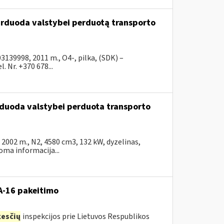
parduoda valstybei perduotą transporto
39998, 2011 m., O4-, pilka, (SDK) –
 Nr. +370 678...
arduoda valstybei perduota transporto
002 m., N2, 4580 cm3, 132 kW, dyzelinas,
ma informacija...
VA-16 pakeitimo
esčių
inspekcijos prie Lietuvos Respublikos