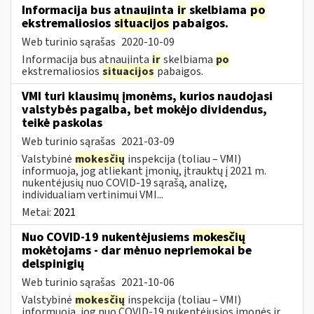
Informacija bus atnaujinta
ir
skelbiama
po
ekstremaliosios
situacijos
pabaigos.
Web turinio sąrašas
2020-10-09
Informacija bus atnaujinta
ir
skelbiama
po
ekstremaliosios
situacijos
pabaigos.
VMI turi klausimų įmonėms, kurios naudojasi
valstybės pagalba, bet mokėjo dividendus,
teikė paskolas
Web turinio sąrašas
2021-03-09
Valstybinė
mokesčių
inspekcija (toliau – VMI)
informuoja, jog atliekant įmonių, įtrauktų į 2021 m.
nukentėjusių nuo COVID-19 sąrašą, analizę,
individualiam vertinimui VMI...
Metai:
2021
Nuo COVID-19 nukentėjusiems
mokesčių
mokėtojams - dar mėnuo nepriemokai be
delspinigių
Web turinio sąrašas
2021-10-06
Valstybinė
mokesčių
inspekcija (toliau – VMI)
informuoja, jog nuo COVID-19 nukentėjusios įmonės ir