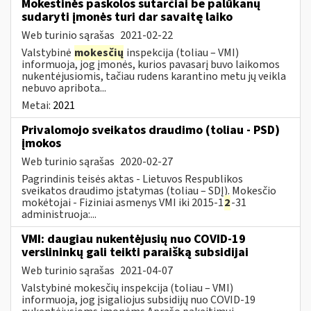
Mokestinės paskolos sutarčiai be palūkanų
sudaryti įmonės turi dar savaitę laiko
Web turinio sąrašas
2021-02-22
Valstybinė
mokesčių
inspekcija (toliau – VMI)
informuoja, jog įmonės, kurios pavasarį buvo laikomos
nukentėjusiomis, tačiau rudens karantino metu jų veikla
nebuvo apribota...
Metai:
2021
Privalomojo sveikatos draudimo (toliau - PSD)
įmokos
Web turinio sąrašas
2020-02-27
Pagrindinis teisės aktas - Lietuvos Respublikos
sveikatos draudimo įstatymas (toliau – SDĮ). Mokesčio
mokėtojai - Fiziniai asmenys VMI iki 2015-1
2
-31
administruoja:...
VMI: daugiau nukentėjusių nuo COVID-19
verslininkų gali teikti paraišką subsidijai
Web turinio sąrašas
2021-04-07
Valstybinė mokesčių inspekcija (toliau – VMI)
informuoja, jog įsigaliojus subsidijų nuo COVID-19