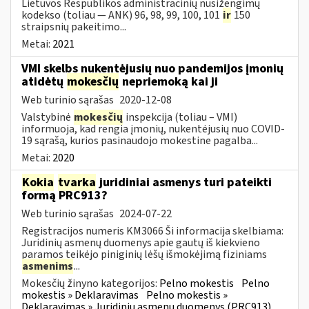
Lietuvos Respublikos administracinių nusižengimų
kodekso (toliau — ANK) 96, 98, 99, 100, 101
ir
150
straipsnių pakeitimo...
Metai:
2021
VMI skelbs nukentėjusių nuo pandemijos įmonių
atidėtų
mokesčių
nepriemoką kai ji
Web turinio sąrašas
2020-12-08
Valstybinė
mokesčių
inspekcija (toliau – VMI)
informuoja, kad rengia įmonių, nukentėjusių nuo COVID-
19 sąrašą, kurios pasinaudojo mokestine pagalba...
Metai:
2020
Kokia
tvarka
juridiniai asmenys turi pateikti
formą PRC913?
Web turinio sąrašas
2024-07-22
Registracijos numeris KM3066 Ši informacija skelbiama:
Juridinių asmenų duomenys apie gautų iš kiekvieno
paramos teikėjo piniginių lėšų išmokėjimą fiziniams
asmenims
...
Mokesčių žinyno kategorijos:
Pelno mokestis
Pelno
mokestis » Deklaravimas
Pelno mokestis »
Deklaravimas » Juridinių asmenų duomenys (PRC913)