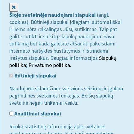
Uždaryti
Šioje svetainėje naudojami slapukai
(angl.
cookies). Būtinieji slapukai įdiegiami automatiškai
ir jiems nėra reikalingas Jūsų sutikimas. Taip pat
galite sutikti ir su kitų slapukų naudojimu. Savo
sutikimą bet kada galėsite atšaukti pakeisdami
interneto naršyklės nustatymus ir ištrindami
įrašytus slapukus. Daugiau informacijos
Slapukų
politika
;
Privatumo politika.
Būtinieji slapukai
Naudojami sklandžiam svetainės veikimui ir įgalina
pagrindines svetainės funkcijas. Be šių slapukų
svetainė negali tinkamai veikti.
Analitiniai slapukai
Renka statistinę informaciją apie svetainės
naudojimą ir naudojami Jūsų naršymo patirties