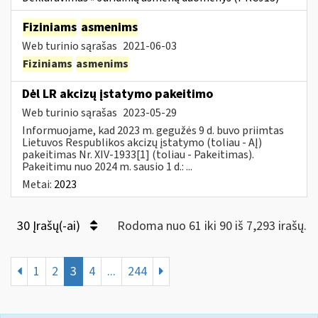
Fiziniams
asmenims
Web turinio sąrašas
2021-06-03
Fiziniams
asmenims
Dėl LR akcizų įstatymo pakeitimo
Web turinio sąrašas
2023-05-29
Informuojame, kad 2023 m. gegužės 9 d. buvo priimtas
Lietuvos Respublikos akcizų įstatymo (toliau - AĮ)
pakeitimas Nr. XIV-1933[1] (toliau - Pakeitimas).
Pakeitimu nuo 2024 m. sausio 1 d.: ...
Metai:
2023
30 Įrašų(-ai)
Rodoma nuo 61 iki 90 iš 7,293 irašų.
1
2
3
4
...
244