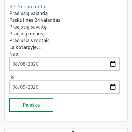
Bet kuriuo metu
Praėjusią valandą
Paskutines 24 valandas
Praėjusią savaitę
Praėjusį mėnesį
Praėjusiais metais
Laikotarpyje…
Nuo
Iki
Paieška