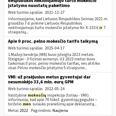
Respublikos nekilnojamojo turto mokesčio
įstatymo nuostatų pakeitimo
Web turinio sąrašas
2021-12-27
Informuojame, kad Lietuvos Respublikos Seimas 2021 m.
gruodžio 7 d. priėmė Lietuvos Respublikos
nekilnojamojo turto mokesčio įstatymo Nr. X-233 6
ir
7
straipsnių...
Apie 0 proc. pelno mokesčio tarifo taikymą
Web turinio sąrašas
2025-04-17
1.Mažoji bendrija (MB) buvo įsteigta 2023 metais.
Steigėjai - 3 fiziniai asmenys. Už 2023 metus buvo
taikomas 0 proc. pelno mokesčio tarifas, nes atitiko
visas Pelno mokesčio įstatymo 5 straipsnio...
VMI: už praėjusius metus gyventojai dar
nesumokėjo 33,6 mln. eurų GPM
Web turinio sąrašas
2022-05-24
Valstybinė
mokesčių
inspekcija (toliau - VMI)
informuoja, kad apie 70 tūkst. gyventojų gegužės –
birželio
mėn
. sulauks pranešimų apie deklaruotą...
Metai:
2022
Pagrindinis:
Naujiena