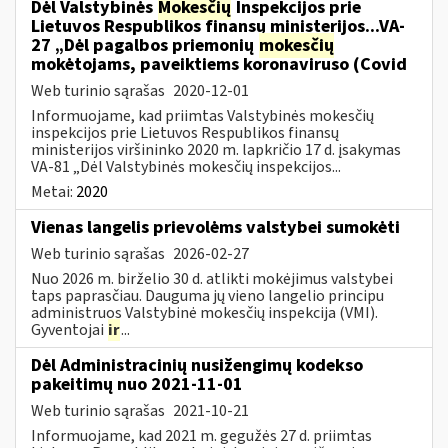
Dėl Valstybinės
Mokesčių
Inspekcijos prie
Lietuvos Respublikos finansų ministerijos...VA-
27 „Dėl pagalbos priemonių
mokesčių
mokėtojams, paveiktiems koronaviruso (Covid
Web turinio sąrašas
2020-12-01
Informuojame, kad priimtas Valstybinės mokesčių
inspekcijos prie Lietuvos Respublikos finansų
ministerijos viršininko 2020 m. lapkričio 17 d. įsakymas
VA-81 „Dėl Valstybinės mokesčių inspekcijos...
Metai:
2020
Vienas langelis prievolėms valstybei sumokėti
Web turinio sąrašas
2026-02-27
Nuo 2026 m. birželio 30 d. atlikti mokėjimus valstybei
taps paprasčiau. Dauguma jų vieno langelio principu
administruos Valstybinė mokesčių inspekcija (VMI).
Gyventojai
ir
...
Dėl Administracinių nusižengimų kodekso
pakeitimų nuo 2021-11-01
Web turinio sąrašas
2021-10-21
Informuojame, kad 2021 m. gegužės 27 d. priimtas