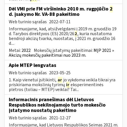
Dėl VMI prie FM viršininko 2010 m. rugpjūčio
2
d. įsakymo Nr. VA-88 pakeitimo
Web turinio sąrašas
2022-07-11
Informuojame, kad, atsižvelgdami į 2019 m. gruodžio 19
d. Tarybos direktyvos (ES) 2020/26
2
, kuria nustatoma
bendroji akcizų tvarka, nuostatas, į 2021 m. gruodžio 16
d....
Metai:
2022
Mokesčių įstatymų pakeitimai:
MĮP 2021 »
Akcizų mokesčių pakeitimai nuo 2023 m.
Apie MTEP lengvatas
Web turinio sąrašas
2023-05-25
1. Kaip vienetui įsitikinti,
ar
jo vykdoma veikla tikrai yra
priskiriama mokslinių tyrimų
ir
eksperimentinės
plėtros (toliau – MTEP) veiklai? Tai...
Informacinis pranešimas dėl Lietuvos
Respublikos nekilnojamojo turto mokesčio
įstatymo nuostatų pakeitimo
Web turinio sąrašas
2021-12-27
Informuojame, kad Lietuvos Respublikos Seimas 2021 m.