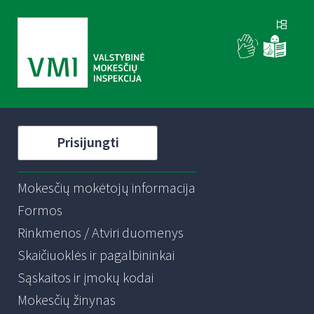
Prisijungti
Mokesčių mokėtojų informacija
Formos
Rinkmenos / Atviri duomenys
Skaičiuoklės ir pagalbininkai
Sąskaitos ir įmokų kodai
Mokesčių žinynas