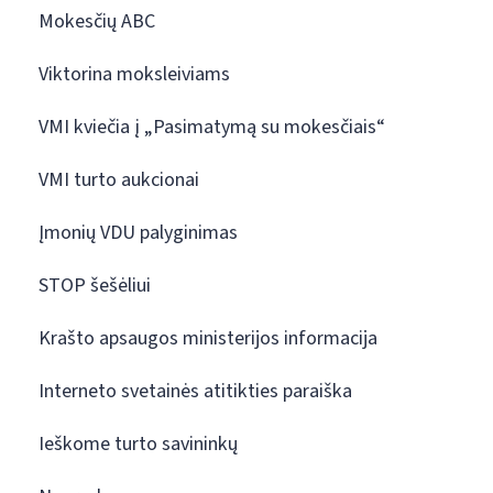
Mokesčių ABC
Viktorina moksleiviams
VMI kviečia į „Pasimatymą su mokesčiais“
VMI turto aukcionai
Įmonių VDU palyginimas
STOP šešėliui
Krašto apsaugos ministerijos informacija
Interneto svetainės atitikties paraiška
Ieškome turto savininkų