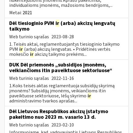
nukentėjusioms įmonėms Aprašo pakeitimui,
individualioms įmonėms, mažosioms bendrijoms,...
Metai:
2021
Dėl tiesioginio PVM
ir
(arba) akcizų lengvatų
taikymo
Web turinio sąrašas
2023-08-28
1. Teisės aktai, reglamentuojantys tiesioginio taikymo
PVM
ir
(arba) akcizų lengvatas. • Pridėtinės vertės
mokesčio
ir
akcizų taikymo prekėms...
DUK Dėl priemonės „subsidijos įmonėms,
veikiančioms itin paveiktuose sektoriuose“
Web turinio sąrašas
2022-11-16
1.Koks teisės aktas reglamentuoja subsidijų skyrimą
įmonėms? Subsidijų įmonėms, veikiančioms itin
paveiktuose sektoriuose, lėšų skyrimo
ir
administravimo tvarkos aprašas...
Dėl Lietuvos Respublikos akcizų įstatymo
pakeitimo nuo 2023 m. vasario 13 d.
Web turinio sąrašas
2023-02-10
Informuojame, kad, vadovaujantis Lietuvos Respublikos