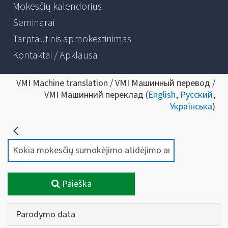
Mokesčių kalendorius
Seminarai
Tarptautinis apmokestinimas
Kontaktai / Apklausa
VMI Machine translation / VMI Машинный перевод /
VMI Машинний переклад (
English
,
Русский
,
Українська
)
Paieška
Parodymo data