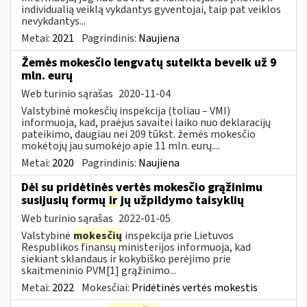
individualią veiklą vykdantys gyventojai, taip pat veiklos
nevykdantys...
Metai:
2021
Pagrindinis:
Naujiena
Žemės mokesčio lengvatų suteikta beveik už 9
mln. eurų
Web turinio sąrašas
2020-11-04
Valstybinė mokesčių inspekcija (toliau – VMI)
informuoja, kad, praėjus savaitei laiko nuo deklaracijų
pateikimo, daugiau nei 209 tūkst. žemės mokesčio
mokėtojų jau sumokėjo apie 11 mln. eurų....
Metai:
2020
Pagrindinis:
Naujiena
Dėl su pridėtinės vertės mokesčio grąžinimu
susijusių formų
ir
jų užpildymo taisyklių
Web turinio sąrašas
2022-01-05
Valstybinė
mokesčių
inspekcija prie Lietuvos
Respublikos finansų ministerijos informuoja, kad
siekiant sklandaus ir kokybiško perėjimo prie
skaitmeninio PVM[1] grąžinimo...
Metai:
2022
Mokesčiai:
Pridėtinės vertės mokestis