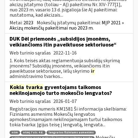
akcizų įstatymo (toliau − AĮ) pakeitimu Nr. XIV-777[1],
nuo 2023 m. vasario 13 d. įsigalioja šie AĮ pakeitimai:
nustatoma, kad akcizais...
Metai:
2023
Mokesčių įstatymų pakeitimai:
MĮP 2021 »
Akcizų mokesčių pakeitimai nuo 2023 m.
DUK Dėl priemonės „subsidijos įmonėms,
veikiančioms itin paveiktuose sektoriuose“
Web turinio sąrašas
2022-11-16
1. Koks teisės aktas reglamentuoja subsidijų skyrimą
įmonėms? Subsidijų įmonėms, veikiančioms itin
paveiktuose sektoriuose, lėšų skyrimo
ir
administravimo tvarkos...
Kokia
tvarka
gyventojams taikomos
nekilnojamojo turto mokesčio lengvatos?
Web turinio sąrašas
2026-01-07
Registracijos numeris KM1581 Ši informacija skelbiama:
Fiziniams asmenims Mokesčių lengvatos
apmokestinamajam nekilnojamajam turtui taikomos
tokia tvarka: Įgijus teisę į lengvatą, lengvata...
ntm
ntmį 7 str. 4 d.
lengvatos fiziniams asmenims
Mokesčių