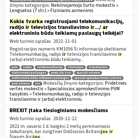
nekilnojamojo turto mokesčio lengvatų taikymo tvarka
žinyno kategorijos:
Nekilnojamojo turto mokestis »
Lengvatos (7 str.) » Fiziniams asmenims
Kokia
tvarka
registruojami telekomunikacijų,
radijo
ir
televizijos transliavimo
ir
.../
ar
elektroniniu būdu teikiamų paslaugų teikėjai?
Web turinio sąrašas
2021-11-01
Registracijos numeris KM1056 Ši informacija skelbiama:
Telekomunikacijų, radijo
ir
televizijos transliavimo
ir
(arba) elektroniniu būdu teikiamų...
pvm
radijo
telekomunikacijų
televizijos
transliavimo
elektroninės paslaugos
pvmį 115-2 str
speciali schema
elektroniniu būdu teikiamos paslaugos
speciali apmokestinimo schema
Mokesčių žinyno kategorijos:
Pridėtinės
pvm schema
oss
vertės mokestis » Specialiosios apmokestinimo PVM
taisyklės » Telekomunikacijų, radijo ir televizijos
transliavimo ir (arba) elektroniniu
BREXIT įtaka tiesioginiams mokesčiams
Web turinio sąrašas
2020-12-22
2022 m. vasario 1 d. baigėsi 2 metų pereinamasis
laikotarpis, kai Jungtinei Didžiosios Britani
jos
ir
Šiaurės Airi
jos
...