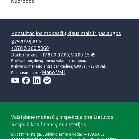
Nuorodos
Konsultacijos mokesčių klausimais ir paslaugos
gyventojams:
+370 5 260 5060
Darbo laikas: I-IV 8.00-17.00, V 8.00-15.45.
Prieššventinę dieną - viena valanda trumpiau.
Kiekvieno mėnesio antrą penktadienį 8.00 val. - 12.00 val.
Mano VMI
Paklausimas per
Valstybinė mokesčių inspekcija prie Lietuvos
Respublikos finansų ministerijos
Biudžetinė įstaiga. Juridinio asmens kodas — 188659752,