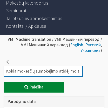
Mokesčių kalendorius
Seminarai
Tarptautinis apmokestinimas
Kontaktai / Apklausa
VMI Machine translation / VMI Машинный перевод /
VMI Машинний переклад (
English
,
Русский
,
Українська
)
Paieška
Parodymo data