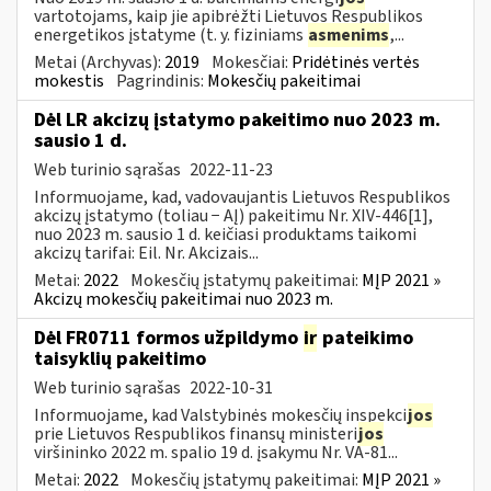
vartotojams, kaip jie apibrėžti Lietuvos Respublikos
energetikos įstatyme (t. y. fiziniams
asmenims
,...
Metai (Archyvas):
2019
Mokesčiai:
Pridėtinės vertės
mokestis
Pagrindinis:
Mokesčių pakeitimai
Dėl LR akcizų įstatymo pakeitimo nuo 2023 m.
sausio 1 d.
Web turinio sąrašas
2022-11-23
Informuojame, kad, vadovaujantis Lietuvos Respublikos
akcizų įstatymo (toliau − AĮ) pakeitimu Nr. XIV-446[1],
nuo 2023 m. sausio 1 d. keičiasi produktams taikomi
akcizų tarifai: Eil. Nr. Akcizais...
Metai:
2022
Mokesčių įstatymų pakeitimai:
MĮP 2021 »
Akcizų mokesčių pakeitimai nuo 2023 m.
Dėl FR0711 formos užpildymo
ir
pateikimo
taisyklių pakeitimo
Web turinio sąrašas
2022-10-31
Informuojame, kad Valstybinės mokesčių inspekci
jos
prie Lietuvos Respublikos finansų ministeri
jos
viršininko 2022 m. spalio 19 d. įsakymu Nr. VA-81...
Metai:
2022
Mokesčių įstatymų pakeitimai:
MĮP 2021 »