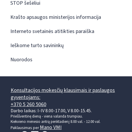
STOP šešėliui
Krašto apsaugos ministerijos informacija
Interneto svetainės atitikties paraiška
Ieškome turto savininkų
Nuorodos
Konsultacijos mokesčių klausimais ir paslaugos
gyventojams:
+370 5 260 5060
Darbo laikas: I-IV 8.00-17.00, V 8.00-15.45.
Prieššventinę dieną - viena valanda trumpiau.
Kiekvieno mėnesio antrą penktadienį 8.00 val. - 12.00 val.
Mano VMI
Paklausimas per