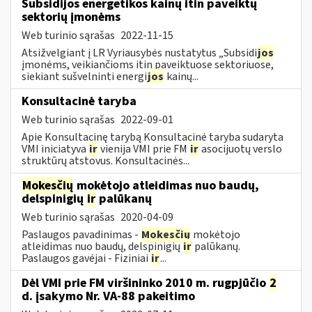
Subsidijos energetikos kainų itin paveiktų
sektorių įmonėms
Web turinio sąrašas
2022-11-15
Atsižvelgiant į LR Vyriausybės nustatytus „Subsidi
jos
įmonėms, veikiančioms itin paveiktuose sektoriuose,
siekiant sušvelninti energi
jos
kainų...
Konsultacinė taryba
Web turinio sąrašas
2022-09-01
Apie Konsultacinę tarybą Konsultacinė taryba sudaryta
VMI iniciatyva
ir
vienija VMI prie FM
ir
asocijuotų verslo
struktūrų atstovus. Konsultacinės...
Mokesčių
mokėtojo atleidimas nuo baudų,
delspinigių
ir
palūkanų
Web turinio sąrašas
2020-04-09
Paslaugos pavadinimas -
Mokesčių
mokėtojo
atleidimas nuo baudų, delspinigių
ir
palūkanų.
Paslaugos gavėjai - Fiziniai
ir
...
Dėl VMI prie FM viršininko 2010 m. rugpjūčio
2
d. įsakymo Nr. VA-88 pakeitimo