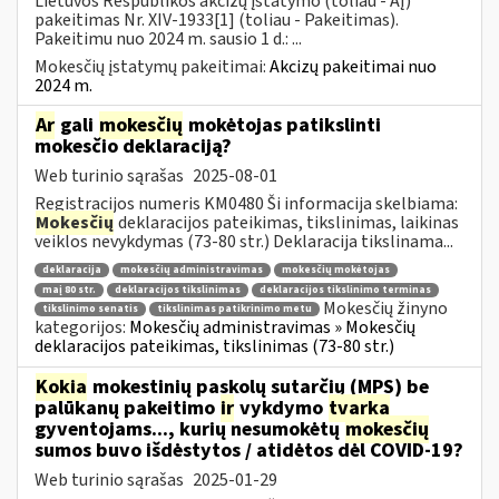
Lietuvos Respublikos akcizų įstatymo (toliau - AĮ)
pakeitimas Nr. XIV-1933[1] (toliau - Pakeitimas).
Pakeitimu nuo 2024 m. sausio 1 d.: ...
Mokesčių įstatymų pakeitimai:
Akcizų pakeitimai nuo
2024 m.
Ar
gali
mokesčių
mokėtojas patikslinti
mokesčio deklaraciją?
Web turinio sąrašas
2025-08-01
Registracijos numeris KM0480 Ši informacija skelbiama:
Mokesčių
deklaracijos pateikimas, tikslinimas, laikinas
veiklos nevykdymas (73-80 str.) Deklaracija tikslinama...
deklaracija
mokesčių administravimas
mokesčių mokėtojas
maį 80 str.
deklaracijos tikslinimas
deklaracijos tikslinimo terminas
Mokesčių žinyno
tikslinimo senatis
tikslinimas patikrinimo metu
kategorijos:
Mokesčių administravimas » Mokesčių
deklaracijos pateikimas, tikslinimas (73-80 str.)
Kokia
mokestinių paskolų sutarčių (MPS) be
palūkanų pakeitimo
ir
vykdymo
tvarka
gyventojams..., kurių nesumokėtų
mokesčių
sumos buvo išdėstytos / atidėtos dėl COVID-19?
Web turinio sąrašas
2025-01-29