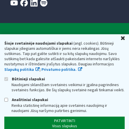
Valstybinė mokesčių inspekcija prie Lietuvos
U
Respublikos finansų ministerijos
Šioje svetainėje naudojami slapukai
(angl. cookies). Būtinieji
slapukai įdiegiami automatiškai ir jiems nėra reikalingas Jūsų
Biudžetinė įstaiga. Juridinio asmens kodas — 188659752,
sutikimas. Taip pat galite sutikti ir su kitų slapukų naudojimu. Savo
adresas: Vasario 16-osios g. 14, 01107 Vilnius, Lietuva, el.paštas:
sutikimą bet kada galėsite atšaukti pakeisdami interneto naršyklės
vmi@vmi.lt
, E. pristatymo dėžutės adresas 188659752
nustatymus ir ištrindami įrašytus slapukus. Daugiau informacijos
Duomenys apie Valstybinę mokesčių inspekciją prie Lietuvos
Slapukų politika
;
Privatumo politika.
Respublikos finansų ministerijos kaupiami ir saugomi Juridinių
asmenų registre
Būtinieji slapukai
Naudojami sklandžiam svetainės veikimui ir įgalina pagrindines
svetainės funkcijas. Be šių slapukų svetainė negali tinkamai veikti.
Analitiniai slapukai
Renka statistinę informaciją apie svetainės naudojimą ir
naudojami Jūsų naršymo patirties gerinimui.
PATVIRTINTI
Visus slapukus