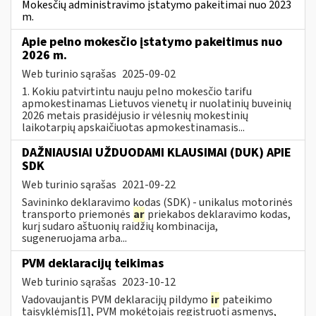
Mokesčių administravimo įstatymo pakeitimai nuo 2023
m.
Apie pelno mokesčio įstatymo pakeitimus nuo
2026 m.
Web turinio sąrašas
2025-09-02
1. Kokiu patvirtintu nauju pelno mokesčio tarifu
apmokestinamas Lietuvos vienetų ir nuolatinių buveinių
2026 metais prasidėjusio ir vėlesnių mokestinių
laikotarpių apskaičiuotas apmokestinamasis...
DAŽNIAUSIAI UŽDUODAMI KLAUSIMAI (DUK) APIE
SDK
Web turinio sąrašas
2021-09-22
Savininko deklaravimo kodas (SDK) - unikalus motorinės
transporto priemonės
ar
priekabos deklaravimo kodas,
kurį sudaro aštuonių raidžių kombinacija,
sugeneruojama arba...
PVM deklaracijų teikimas
Web turinio sąrašas
2023-10-12
Vadovaujantis PVM deklaracijų pildymo
ir
pateikimo
taisyklėmis[1], PVM mokėtojais registruoti asmenys,