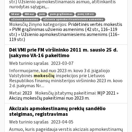
str.) Užsienio apmokestinamasis asmuo, atitinkantis
nurodytas sąlygas,...
50 eur
400 eur
pvm
pvm grąžinimas
pvmį 119 str
užsienio asmenims
užsienio apmokestinamiesiems asmenims
Mokesčių žinyno kategorijos:
Pridėtinės vertės mokestis
» PVM grąžinimas užsienio asmenims (42 str., 116–119
str.) » Užsienio apmokestinamiesiems asmenims (116–
119 str.)
Dėl VMI prie FM viršininko 2011 m. sausio 25 d.
įsakymo VA-16 pakeitimo
Web turinio sąrašas
2023-03-07
Informuojame, kad nuo 2023 m. kovo 3 d. įsigaliojo
Valstybinės
mokesčių
inspekcijos prie Lietuvos
Respublikos finansų ministerijos viršininko 2023 m. kovo
2 d. įsakymas Nr....
Metai:
2023
Mokesčių įstatymų pakeitimai:
MĮP 2021 »
Akcizų mokesčių pakeitimai nuo 2023 m.
Akcizais apmokestinamų prekių sandėlio
steigimas, registravimas
Web turinio sąrašas
2023-04-05
Asmuo, kuris pageidauja verstis akcizais apmokestinamų