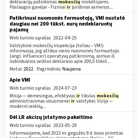
deklaracijų pateikimas
mokesčių
mokėtojams.
Paslaugos gavėjai - Fiziniai
ir
juridiniai asmenys....
Patikrinusi nuomonės formuotoją, VMI nustatė
daugiau nei 200 tūkst. eurų nedeklaruotų
pajamų
Web turinio sąrašas
2022-04-25
Valstybinė mokesčių inspekcija (toliau – VMI)
informuoja, jog atlikus vieno nuomonės formuotojo
(angl. influencer) operatyvų patikrinimą, asmuo iš
individualios veiklos deklaravo apie 200,5 tūkst....
Metai:
2022
Pagrindinis:
Naujiena
Apie VMI
Web turinio sąrašas
2024-07-23
Misija — dėmesingas, efektyvus
ir
tikslus
mokesčių
administravimas visuomenei
ir
valstybei. Vizija —
moderni veiklių,...
Dėl LR akcizų įstatymo pakeitimo
Web turinio sąrašas
2023-05-29
Informuojame, kad 2023 m. gegužės 9 d. buvo priimtas