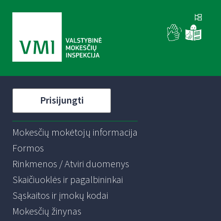
Prisijungti
Mokesčių mokėtojų informacija
Formos
Rinkmenos / Atviri duomenys
Skaičiuoklės ir pagalbininkai
Sąskaitos ir įmokų kodai
Mokesčių žinynas