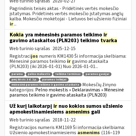
Web turinio sąrašas
2020-02-27
Pagrindinis teisės aktas - Pridėtinės vertės mokesčio
įstatymas. Pridėtinės vertės mokesčio įstatymas anglų
kalba. Mokesčio mokėtojai - Lietuvos bei užsienio fiziniai
ir
...
Kokia
yra mėnesinės paramos teikimo
ir
gavimo ataskaitos (PLN203) teikimo
tvarka
Web turinio sąrašas
2025-12-15
Registraci
jos
numeris KM1430 Ši informacija skelbiama:
Mėnesinė paramos teikimo
ir
gavimo ataskaita
(PLN203) (iki 2026-01-01) Nuo 2026-01-01...
parama
pelno mokestis
teikimo terminas
paramos gavėjai
pmį 50 str. 3 d. 2 p.
paramos teikėjai
Mokesčių žinyno
mėnesinė paramos teikimo ir gavimo ataskaita
kategorijos:
Pelno mokestis » Deklaravimas » Mėnesinė
paramos teikimo ir gavimo ataskaita (PLN203)
Už kurį laikotarpį
ir
nuo kokios sumos užsienio
apmokestinamiesiems
asmenims
gali
Web turinio sąrašas
2018-11-22
Registracijos numeris KM1169 Ši informacija skelbiama:
Užsienio apmokestinamiesiems
asmenims
(116–119