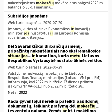
nukentėjusiems
mokesčių
mokėtojams baigėsi 2023 m.
balandžio 30 d. Finansinių...
Subsidijos įmonėms
Web turinio sąrašas
2020-07-20
Įmonės, kurios atitinka Ekonomikos
ir
inovacijų
ministeri
jos
nustatytus
ir
su Europos Komisija
suderintus kriterijus,...
Dėl Savarankiškai dirbančių asmenų,
pripažintų nukentėjusiais nuo ekstremaliosios
situacijos
...
ir
karantino, kurio
metu
Lietuvos
Respublikos Vyriausybė nustato ūkinės veiklos
Web turinio sąrašas
2022-06-29
Valstybinė mokesčių inspekcija prie Lietuvos
Respublikos finansų ministerijos (toliau – VMI prie FM)
informuoja, kad 2022 m. birželio 27 dienos priimtu
įsakymu Nr. VA-61[1] nuo 2022 m. birželio 28...
Metai:
2022
Kada gyventojui nereikia pateikti papildomų
dokumentų, teikiant prašymą dėl
mokesčių
...
(gyventojų pajamų, žemės
ar
kt.) mokėjimo