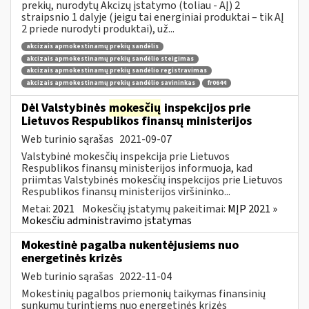
prekių, nurodytų Akcizų įstatymo (toliau - AĮ) 2
straipsnio 1 dalyje (jeigu tai energiniai produktai – tik AĮ
2 priede nurodyti produktai), už...
akcizais apmokestinamų prekių sandėlis
akcizais apmokestinamų prekių sandėlio steigimas
akcizais apmokestinamų prekių sandėlio registravimas
akcizais apmokestinamų prekių sandėlio savininkas
fr0644
Dėl Valstybinės
mokesčių
inspekcijos prie
Lietuvos Respublikos finansų ministerijos
Web turinio sąrašas
2021-09-07
Valstybinė mokesčių inspekcija prie Lietuvos
Respublikos finansų ministerijos informuoja, kad
priimtas Valstybinės mokesčių inspekcijos prie Lietuvos
Respublikos finansų ministerijos viršininko...
Metai:
2021
Mokesčių įstatymų pakeitimai:
MĮP 2021 »
Mokesčiu administravimo įstatymas
Mokestinė pagalba nukentėjusiems nuo
energetinės krizės
Web turinio sąrašas
2022-11-04
Mokestinių pagalbos priemonių taikymas finansinių
sunkumų turintiems nuo energetinės krizės