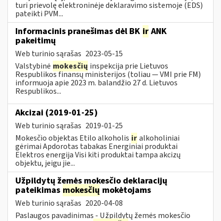
turi prievolę elektroninėje deklaravimo sistemoje (EDS)
pateikti PVM...
Informacinis pranešimas dėl BK
ir
ANK
pakeitimų
Web turinio sąrašas
2023-05-15
Valstybinė
mokesčių
inspekcija prie Lietuvos
Respublikos finansų ministerijos (toliau — VMI prie FM)
informuoja apie 2023 m. balandžio 27 d. Lietuvos
Respublikos...
Akcizai (2019-01-25)
Web turinio sąrašas
2019-01-25
Mokesčio objektas Etilo alkoholis
ir
alkoholiniai
gėrimai Apdorotas tabakas Energiniai produktai
Elektros energija Visi kiti produktai tampa akcizų
objektu, jeigu jie...
Užpildytų žemės mokesčio deklaracijų
pateikimas
mokesčių
mokėtojams
Web turinio sąrašas
2020-04-08
Paslaugos pavadinimas - Užpildytų žemės mokesčio