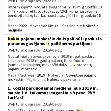
Web turinio sąrašas
2022-07-11
Informuojame, kad, atsižvelgdami į 2019 m. gruodžio 19
d. Tarybos direktyvos (ES) 2020/26
2
, kuria nustatoma
bendroji akcizų tvarka, nuostatas, į 2021 m. gruodžio 16
d....
Metai:
2022
Mokesčiai:
Akcizai
Pagrindinis:
Mokesčio
naujiena
Kokia
pajamų mokesčio dalis gali būti paskirta
paramos gavėjams
ir
politinėms partijoms
Web turinio sąrašas
2019-03-12
Nuolatiniai Lietuvos gyventojai 2019 m. gali paskirti
tokias nuo 2018 m. gautų pajamų išskaičiuoto
(sumokėto) pajamų mokesčio dalis: iki
2
procentų
pajamų mokesčio —...
Metai (Archyvas):
2019
Mokesčiai:
Gyventojų pajamų
mokestis
Pagrindinis:
Mokesčių pakeitimai
1. Kokiai parduodamai medienai nuo 2019 m.
sausio 1 d. taikomas lengvatinis 9 proc. PVM
tarifas?
Web turinio sąrašas
2019-03-08
Nuo 2019 m. sausio 1 d. buitiniams energi
jos