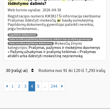
išdėstymo
dalimis?
Web turinio sąrašas
2026-04-30
Registracijos numeris KM3817 Ši informacija skelbiama:
Prašymas išdėstyti mokesčių
ar
baudų sumokėjimą
Papildomų dokumentų gyventojui pateikti nereikia,
jeigu tenkinamos...
papildomi dokumentai
kada nereikia papildomų dokumentų teikiant mps prašymą gyventojui
Mokesčių žinyno
kada nereikia papildomų dokumentų
kategorijos:
Prašymai, pažymos ir mokėjimo duomenys
» Pažymų užsakymas ir prašymų teikimas » Prašymas
atidėti arba išdėstyti mokestinę nepriemoką
30 Įrašų(-ai)
Rodoma nuo 91 iki 120 iš 7,293 irašų.
1
2
3
4
5
...
244