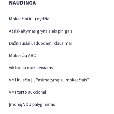
NAUDINGA
Mokesčiai ir jų dydžiai
Atsiskaitymas grynaisiais pinigais
Dažniausiai užduodami klausimai
Mokesčių ABC
Viktorina moksleiviams
VMI kviečia į „Pasimatymą su mokesčiais“
VMI turto aukcionai
Įmonių VDU palyginimas