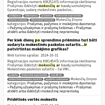
Registracijos numeris KM2514 Ši informacija skelbiama:
Prašymas išdėstyti
mokesčių
ar
baudų sumokėjimą
Gyventojai, sudarę mokestinės paskolos...
atidėjimas
išdėstymas
prašymai
mokestinė nepriemoka
Mokesčių žinyno
fiziniai asmenys
ekstremali situacija
kategorijos:
Prašymai, pažymos ir mokėjimo duomenys
» Pažymų užsakymas ir prašymų teikimas » Prašymas
atidėti arba išdėstyti mokestinę nepriemoką
Per kiek dienų
po
sprendimo priėmimo turi būti
sudaryta mokestinės paskolos sutartis...
ir
patvirtintas mokėjimo grafikas?
Web turinio sąrašas
2024-10-31
Registracijos numeris KM1454 Ši informacija skelbiama:
Prašymas išdėstyti
mokesčių
ar
baudų sumokėjimą
Mokestinės paskolos sutartis – tai VMI...
paskola
mokestinė nepriemoka
maį 88 str.
Mokesčių žinyno
mokestinės paskolos sutartis
paskolos sudarymas
kategorijos:
Prašymai, pažymos ir mokėjimo duomenys
» Pažymų užsakymas ir prašymų teikimas » Prašymas
atidėti arba išdėstyti mokestinę nepriemoką
Pridėtinės vertės mokestis