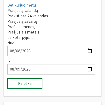
Bet kuriuo metu
Praėjusią valandą
Paskutines 24 valandas
Praėjusią savaitę
Praėjusį mėnesį
Praėjusiais metais
Laikotarpyje…
Nuo
Iki
Paieška