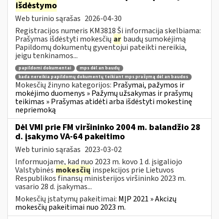
išdėstymo
Web turinio sąrašas
2026-04-30
Registracijos numeris KM3818 Ši informacija skelbiama:
Prašymas išdėstyti mokesčių
ar
baudų sumokėjimą
Papildomų dokumentų gyventojui pateikti nereikia,
jeigu tenkinamos...
papildomi dokumentai
mps dėl an baudų
kada nereikia papildomų dokumentų teikiant mps prašymą dėl an baudos
Mokesčių žinyno kategorijos:
Prašymai, pažymos ir
mokėjimo duomenys » Pažymų užsakymas ir prašymų
teikimas » Prašymas atidėti arba išdėstyti mokestinę
nepriemoką
Dėl VMI prie FM viršininko 2004 m. balandžio 28
d. įsakymo VA-64 pakeitimo
Web turinio sąrašas
2023-03-02
Informuojame, kad nuo 2023 m. kovo 1 d. įsigaliojo
Valstybinės
mokesčių
inspekcijos prie Lietuvos
Respublikos finansų ministerijos viršininko 2023 m.
vasario 28 d. įsakymas...
Mokesčių įstatymų pakeitimai:
MĮP 2021 » Akcizų
mokesčių pakeitimai nuo 2023 m.