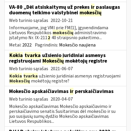
VA-80 „Dėl atsiskaitymų už prekes
ir
paslaugas
duomenų teikimo valstybinei
mokesčių
Web turinio sąrašas
2022-10-21
Informuojame, jog VMI prie FM[1], įgyvendindama
Lietuvos Respublikos
mokesčių
administravimo
įstatymo Nr. IX-211
2
40 straipsnio pakeitimo...
Metai:
2022
Pagrindinis:
Mokesčio naujiena
Kokia
tvarka
užsienio juridiniai asmenys
registruojami
Mokesčių
mokėtojų registre
Web turinio sąrašas
2021-06-07
Kokia
tvarka
užsienio juridiniai asmenys registruojami
Mokesčių
mokėtojų registre?
Mokesčio apskaičiavimas
ir
perskaičiavimas
Web turinio sąrašas
2020-04-07
Mokesčio apskaičiavimas Mokesčio apskaičiavimo ir
perskaičiavimo senatis Susitarimas dėl mokesčio ir su
juo susijusių sumų dydžio Mokesčio apskaičiavimas
Lietuvos Respublikos...