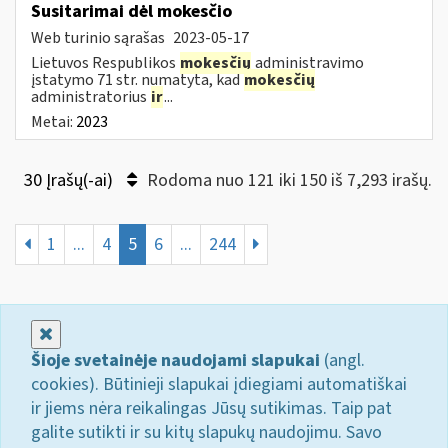
Susitarimai dėl mokesčio
Web turinio sąrašas
2023-05-17
Lietuvos Respublikos
mokesčių
administravimo
įstatymo 71 str. numatyta, kad
mokesčių
administratorius
ir
...
Metai:
2023
30 Įrašų(-ai)
Rodoma nuo 121 iki 150 iš 7,293 irašų.
1
...
4
5
6
...
244
Uždaryti
Šioje svetainėje naudojami slapukai
(angl.
cookies). Būtinieji slapukai įdiegiami automatiškai
ir jiems nėra reikalingas Jūsų sutikimas. Taip pat
galite sutikti ir su kitų slapukų naudojimu. Savo