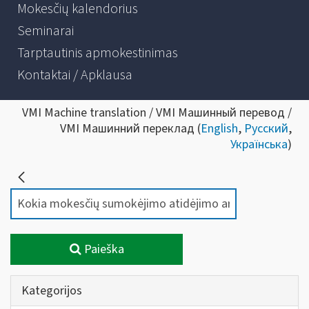
Mokesčių kalendorius
Seminarai
Tarptautinis apmokestinimas
Kontaktai / Apklausa
VMI Machine translation / VMI Машинный перевод /
VMI Машинний переклад (
English
,
Русский
,
Українська
)
Paieška
Kategorijos