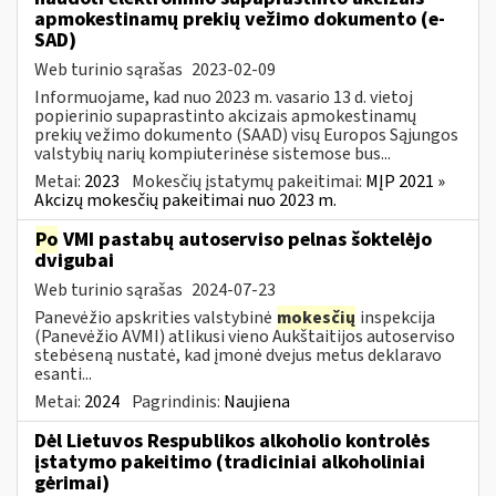
apmokestinamų prekių vežimo dokumento (e-
SAD)
Web turinio sąrašas
2023-02-09
Informuojame, kad nuo 2023 m. vasario 13 d. vietoj
popierinio supaprastinto akcizais apmokestinamų
prekių vežimo dokumento (SAAD) visų Europos Sąjungos
valstybių narių kompiuterinėse sistemose bus...
Metai:
2023
Mokesčių įstatymų pakeitimai:
MĮP 2021 »
Akcizų mokesčių pakeitimai nuo 2023 m.
Po
VMI pastabų autoserviso pelnas šoktelėjo
dvigubai
Web turinio sąrašas
2024-07-23
Panevėžio apskrities valstybinė
mokesčių
inspekcija
(Panevėžio AVMI) atlikusi vieno Aukštaitijos autoserviso
stebėseną nustatė, kad įmonė dvejus metus deklaravo
esanti...
Metai:
2024
Pagrindinis:
Naujiena
Dėl Lietuvos Respublikos alkoholio kontrolės
įstatymo pakeitimo (tradiciniai alkoholiniai
gėrimai)