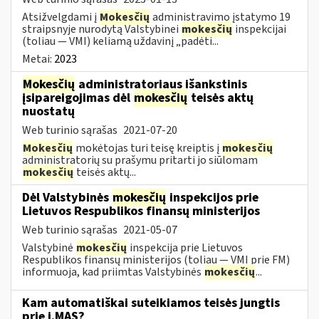
Atsižvelgdami į
Mokesčių
administravimo įstatymo 19
straipsnyje nurodytą Valstybinei
mokesčių
inspekcijai
(toliau — VMI) keliamą uždavinį „padėti...
Metai:
2023
Mokesčių
administratoriaus išankstinis
įsipareigojimas dėl
mokesčių
teisės aktų
nuostatų
Web turinio sąrašas
2021-07-20
Mokesčių
mokėtojas turi teisę kreiptis į
mokesčių
administratorių su prašymu pritarti jo siūlomam
mokesčių
teisės aktų...
Dėl Valstybinės
mokesčių
inspekcijos prie
Lietuvos Respublikos finansų ministerijos
Web turinio sąrašas
2021-05-07
Valstybinė
mokesčių
inspekcija prie Lietuvos
Respublikos finansų ministerijos (toliau — VMI prie FM)
informuoja, kad priimtas Valstybinės
mokesčių
...
Kam automatiškai suteikiamos teisės jungtis
prie i.MAS?