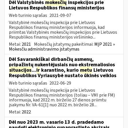
Dėl Valstybinės
mokesčių
inspekcijos prie
Lietuvos Respublikos finansų ministerijos
Web turinio sąrašas
2021-09-07
Valstybinė mokesčių inspekcija prie Lietuvos
Respublikos finansų ministerijos informuoja, kad
priimtas Valstybinės mokesčių inspekcijos prie Lietuvos
Respublikos finansų ministerijos viršininko...
Metai:
2021
Mokesčių įstatymų pakeitimai:
MĮP 2021 »
Mokesčiu administravimo įstatymas
Dėl Savarankiškai dirbančių asmenų,
pripažintų nukentėjusiais nuo ekstremaliosios
situacijos
...
ir
karantino, kurio
metu
Lietuvos
Respublikos Vyriausybė nustato ūkinės veiklos
Web turinio sąrašas
2022-06-29
Valstybinė mokesčių inspekcija prie Lietuvos
Respublikos finansų ministerijos (toliau – VMI prie FM)
informuoja, kad 2022 m. birželio 27 dienos priimtu
įsakymu Nr. VA-61[1] nuo 2022 m. birželio 28...
Metai:
2022
Dėl nuo 2023 m. vasario 13 d. pradedamo
naudoti elektroninio supaprastinto akcizais