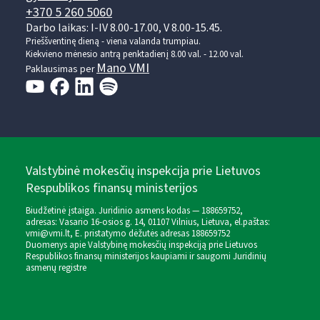
+370 5 260 5060
Darbo laikas: I-IV 8.00-17.00, V 8.00-15.45.
Prieššventinę dieną - viena valanda trumpiau.
Kiekvieno mėnesio antrą penktadienį 8.00 val. - 12.00 val.
Mano VMI
Paklausimas per
Valstybinė mokesčių inspekcija prie Lietuvos
Respublikos finansų ministerijos
Biudžetinė įstaiga. Juridinio asmens kodas — 188659752,
adresas: Vasario 16-osios g. 14, 01107 Vilnius, Lietuva, el.paštas:
vmi@vmi.lt
, E. pristatymo dėžutės adresas 188659752
Duomenys apie Valstybinę mokesčių inspekciją prie Lietuvos
Respublikos finansų ministerijos kaupiami ir saugomi Juridinių
asmenų registre