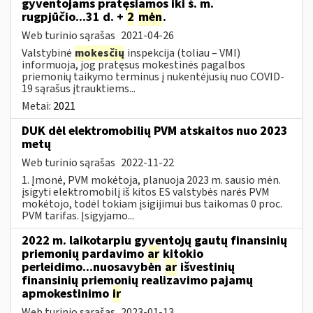
gyventojams pratęsiamos iki š. m.
rugpjūčio...31 d. +
2
mėn
.
Web turinio sąrašas
2021-04-26
Valstybinė
mokesčių
inspekcija (toliau – VMI)
informuoja, jog pratęsus mokestinės pagalbos
priemonių taikymo terminus į nukentėjusių nuo COVID-
19 sąrašus įtrauktiems...
Metai:
2021
DUK dėl elektromobilių PVM atskaitos nuo 2023
metų
Web turinio sąrašas
2022-11-22
1. Įmonė, PVM mokėtoja, planuoja 2023 m. sausio mėn.
įsigyti elektromobilį iš kitos ES valstybės narės PVM
mokėtojo, todėl tokiam įsigijimui bus taikomas 0 proc.
PVM tarifas. Įsigyjamo...
2022 m. laikotarpiu gyventojų gautų finansinių
priemonių pardavimo
ar
kitokio
perleidimo...nuosavybėn
ar
išvestinių
finansinių priemonių realizavimo pajamų
apmokestinimo
ir
Web turinio sąrašas
2023-01-13