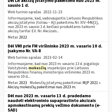
Dėl LR akcizų įstatymo pakeitimo nuo 2023 m.
sausio 1 d.
Web turinio sąrašas
2022-11-23
Informuojame, kad, vadovaujantis Lietuvos Respublikos
akcizų įstatymo (toliau − AĮ) pakeitimu Nr. XIV-446[1],
nuo 2023 m. sausio 1 d. keičiasi produktams taikomi
akcizų tarifai: Eil. Nr. Akcizais...
Metai:
2022
Dėl VMI prie FM viršininko 2023 m. vasario 10 d.
įsakymo Nr. VA-8
Web turinio sąrašas
2023-02-14
Informuojame, kad nuo 2023 m. vasario 13 d. įsigaliojo
Valstybinės
mokesčių
inspekcijos prie Lietuvos
Respublikos finansų ministerijos viršininko 2023 m.
vasario 10 d....
Metai:
2023
Mokesčių įstatymų pakeitimai:
MĮP 2021 »
Akcizų mokesčių pakeitimai nuo 2023 m.
Dėl nuo 2023 m. vasario 13 d. pradedamo
naudoti elektroninio supaprastinto akcizais
apmokestinamų prekių vežimo dokumento (e-
SAD)