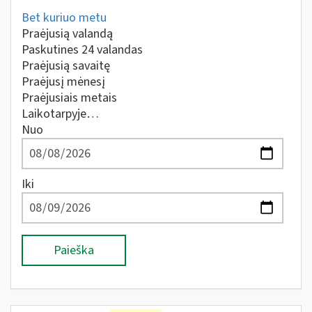
Bet kuriuo metu
Praėjusią valandą
Paskutines 24 valandas
Praėjusią savaitę
Praėjusį mėnesį
Praėjusiais metais
Laikotarpyje…
Nuo
Iki
Paieška