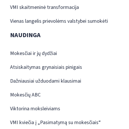
VMI skaitmeninė transformacija
Vienas langelis prievolėms valstybei sumokėti
NAUDINGA
Mokesčiai ir jų dydžiai
Atsiskaitymas grynaisiais pinigais
Dažniausiai užduodami klausimai
Mokesčių ABC
Viktorina moksleiviams
VMI kviečia į „Pasimatymą su mokesčiais“