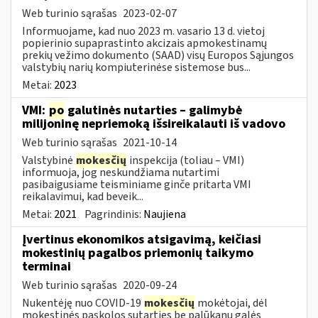
Web turinio sąrašas
2023-02-07
Informuojame, kad nuo 2023 m. vasario 13 d. vietoj
popierinio supaprastinto akcizais apmokestinamų
prekių vežimo dokumento (SAAD) visų Europos Sąjungos
valstybių narių kompiuterinėse sistemose bus...
Metai:
2023
VMI:
po
galutinės nutarties – galimybė
milijoninę nepriemoką išsireikalauti iš vadovo
Web turinio sąrašas
2021-10-14
Valstybinė
mokesčių
inspekcija (toliau – VMI)
informuoja, jog neskundžiama nutartimi
pasibaigusiame teisminiame ginče pritarta VMI
reikalavimui, kad beveik...
Metai:
2021
Pagrindinis:
Naujiena
Įvertinus ekonomikos atsigavimą, keičiasi
mokestinių pagalbos priemonių taikymo
terminai
Web turinio sąrašas
2020-09-24
Nukentėję nuo COVID-19
mokesčių
mokėtojai, dėl
mokestinės paskolos sutarties be palūkanų galės