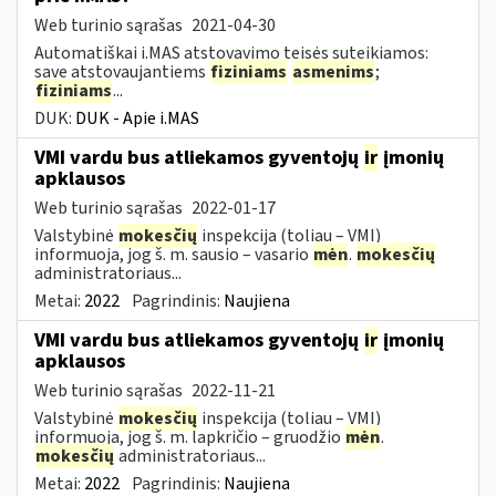
Web turinio sąrašas
2021-04-30
Automatiškai i.MAS atstovavimo teisės suteikiamos:
save atstovaujantiems
fiziniams
asmenims
;
fiziniams
...
DUK:
DUK - Apie i.MAS
VMI vardu bus atliekamos gyventojų
ir
įmonių
apklausos
Web turinio sąrašas
2022-01-17
Valstybinė
mokesčių
inspekcija (toliau – VMI)
informuoja, jog š. m. sausio – vasario
mėn
.
mokesčių
administratoriaus...
Metai:
2022
Pagrindinis:
Naujiena
VMI vardu bus atliekamos gyventojų
ir
įmonių
apklausos
Web turinio sąrašas
2022-11-21
Valstybinė
mokesčių
inspekcija (toliau – VMI)
informuoja, jog š. m. lapkričio – gruodžio
mėn
.
mokesčių
administratoriaus...
Metai:
2022
Pagrindinis:
Naujiena