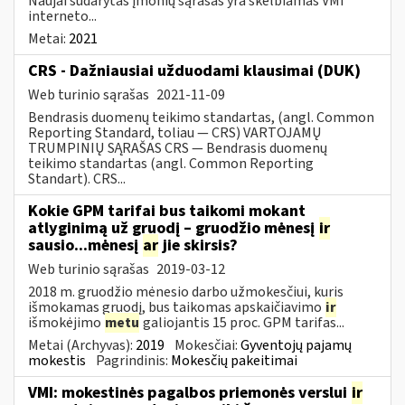
Naujai sudarytas įmonių sąrašas yra skelbiamas VMI
interneto...
Metai:
2021
CRS - Dažniausiai užduodami klausimai (DUK)
Web turinio sąrašas
2021-11-09
Bendrasis duomenų teikimo standartas, (angl. Common
Reporting Standard, toliau — CRS) VARTOJAMŲ
TRUMPINIŲ SĄRAŠAS CRS — Bendrasis duomenų
teikimo standartas (angl. Common Reporting
Standart). CRS...
Kokie GPM tarifai bus taikomi mokant
atlyginimą už gruodį – gruodžio mėnesį
ir
sausio...mėnesį
ar
jie skirsis?
Web turinio sąrašas
2019-03-12
2018 m. gruodžio mėnesio darbo užmokesčiui, kuris
išmokamas gruodį, bus taikomas apskaičiavimo
ir
išmokėjimo
metu
galiojantis 15 proc. GPM tarifas...
Metai (Archyvas):
2019
Mokesčiai:
Gyventojų pajamų
mokestis
Pagrindinis:
Mokesčių pakeitimai
VMI: mokestinės pagalbos priemonės verslui
ir