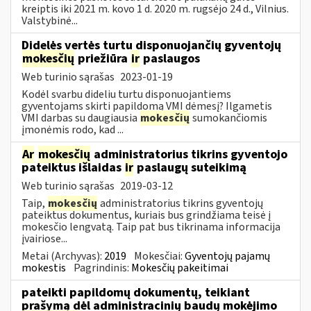
kreiptis iki 2021 m. kovo 1 d. 2020 m. rugsėjo 24 d., Vilnius.
Valstybinė...
Didelės vertės turtu disponuojančių gyventojų
mokesčių
priežiūra
ir
paslaugos
Web turinio sąrašas
2023-01-19
Kodėl svarbu dideliu turtu disponuojantiems
gyventojams skirti papildomą VMI dėmesį? Ilgametis
VMI darbas su daugiausia
mokesčių
sumokančiomis
įmonėmis rodo, kad ...
Ar
mokesčių
administratorius tikrins gyventojo
pateiktus išlaidas
ir
paslaugų suteikimą
Web turinio sąrašas
2019-03-12
Taip,
mokesčių
administratorius tikrins gyventojų
pateiktus dokumentus, kuriais bus grindžiama teisė į
mokesčio lengvatą. Taip pat bus tikrinama informacija
įvairiose...
Metai (Archyvas):
2019
Mokesčiai:
Gyventojų pajamų
mokestis
Pagrindinis:
Mokesčių pakeitimai
pateikti papildomų dokumentų, teikiant
prašymą dėl administracinių baudų mokėjimo