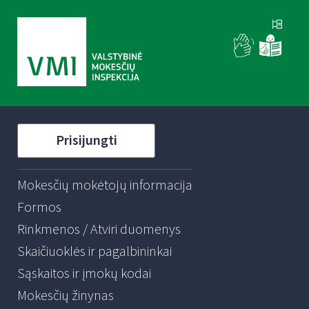
Prisijungti
Mokesčių mokėtojų informacija
Formos
Rinkmenos / Atviri duomenys
Skaičiuoklės ir pagalbininkai
Sąskaitos ir įmokų kodai
Mokesčių žinynas