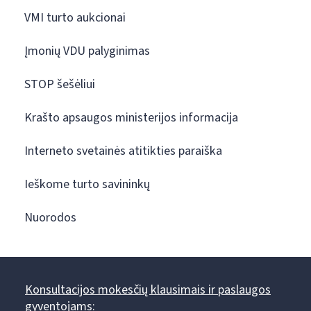
VMI turto aukcionai
Įmonių VDU palyginimas
STOP šešėliui
Krašto apsaugos ministerijos informacija
Interneto svetainės atitikties paraiška
Ieškome turto savininkų
Nuorodos
Konsultacijos mokesčių klausimais ir paslaugos
gyventojams: