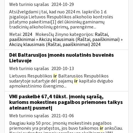
Web turinio sąrašas
2024-10-29
Atsižvelgdami į tai, kad nuo 2024 m. lapkričio 1 d.
įsigalioja Lietuvos Respublikos alkoholio kontrolės
įstatymo pakeitimai[1] dėl ūkininkų gaminamų
tradicinių alkoholinių gėrimų, parengėme...
Metai:
2024
Mokesčių žinyno kategorijos:
Raštai,
paaiškinimai » Akcizų klausimais (Raštai, paaiškinimai) »
Akcizų klausimais (Raštai, paaiškinimai) 2024
Dėl Baltarusijos įmonės nuolatinės buveinės
Lietuvoje
Web turinio sąrašas
2020-10-13
Lietuvos Respublikos
ir
Baltarusijos Respublikos
sudarytoje sutartyje dėl pajamų
ir
kapitalo dvigubo
apmokestinimo išvengimo...
VMI paskelbė 67,4 tūkst. įmonių sąrašą,
kurioms mokestines pagalbos priemones taikys
ateinantį pusmetį
Web turinio sąrašas
2021-01-06
Daugiau kaip 50 proc. įmonių mokestinės pagalbos
priemonės yra pratęstos, jos buvo taikomos
ir
anksčiau.