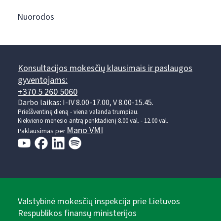
Nuorodos
Konsultacijos mokesčių klausimais ir paslaugos
gyventojams:
+370 5 260 5060
Darbo laikas: I-IV 8.00-17.00, V 8.00-15.45.
Prieššventinę dieną - viena valanda trumpiau.
Kiekvieno mėnesio antrą penktadienį 8.00 val. - 12.00 val.
Mano VMI
Paklausimas per
Valstybinė mokesčių inspekcija prie Lietuvos
Respublikos finansų ministerijos