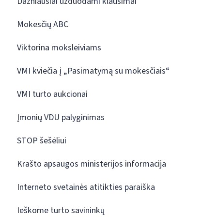
Dažniausiai užduodami klausimai
Mokesčių ABC
Viktorina moksleiviams
VMI kviečia į „Pasimatymą su mokesčiais“
VMI turto aukcionai
Įmonių VDU palyginimas
STOP šešėliui
Krašto apsaugos ministerijos informacija
Interneto svetainės atitikties paraiška
Ieškome turto savininkų