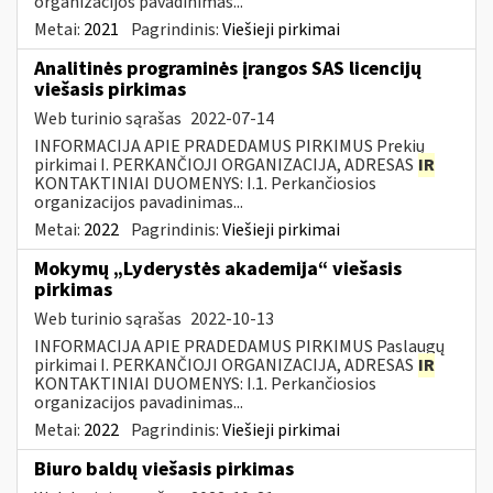
organizacijos pavadinimas...
Metai:
2021
Pagrindinis:
Viešieji pirkimai
Analitinės programinės įrangos SAS licencijų
viešasis pirkimas
Web turinio sąrašas
2022-07-14
INFORMACIJA APIE PRADEDAMUS PIRKIMUS Prekių
pirkimai I. PERKANČIOJI ORGANIZACIJA, ADRESAS
IR
KONTAKTINIAI DUOMENYS: I.1. Perkančiosios
organizacijos pavadinimas...
Metai:
2022
Pagrindinis:
Viešieji pirkimai
Mokymų „Lyderystės akademija“ viešasis
pirkimas
Web turinio sąrašas
2022-10-13
INFORMACIJA APIE PRADEDAMUS PIRKIMUS Paslaugų
pirkimai I. PERKANČIOJI ORGANIZACIJA, ADRESAS
IR
KONTAKTINIAI DUOMENYS: I.1. Perkančiosios
organizacijos pavadinimas...
Metai:
2022
Pagrindinis:
Viešieji pirkimai
Biuro baldų viešasis pirkimas