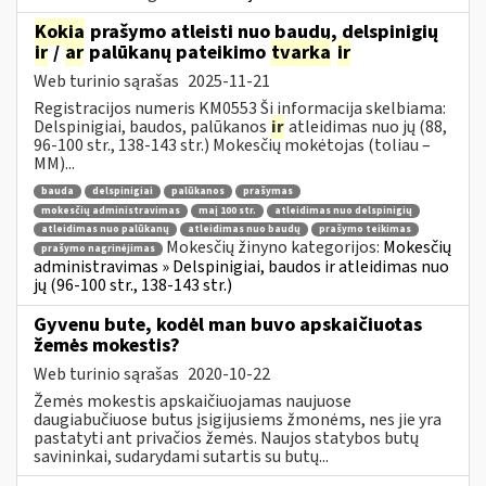
Kokia
prašymo atleisti nuo baudų, delspinigių
ir
/
ar
palūkanų pateikimo
tvarka
ir
Web turinio sąrašas
2025-11-21
Registracijos numeris KM0553 Ši informacija skelbiama:
Delspinigiai, baudos, palūkanos
ir
atleidimas nuo jų (88,
96-100 str., 138-143 str.) Mokesčių mokėtojas (toliau –
MM)...
bauda
delspinigiai
palūkanos
prašymas
mokesčių administravimas
maį 100 str.
atleidimas nuo delspinigių
atleidimas nuo palūkanų
atleidimas nuo baudų
prašymo teikimas
Mokesčių žinyno kategorijos:
Mokesčių
prašymo nagrinėjimas
administravimas » Delspinigiai, baudos ir atleidimas nuo
jų (96-100 str., 138-143 str.)
Gyvenu bute, kodėl man buvo apskaičiuotas
žemės mokestis?
Web turinio sąrašas
2020-10-22
Žemės mokestis apskaičiuojamas naujuose
daugiabučiuose butus įsigijusiems žmonėms, nes jie yra
pastatyti ant privačios žemės. Naujos statybos butų
savininkai, sudarydami sutartis su butų...