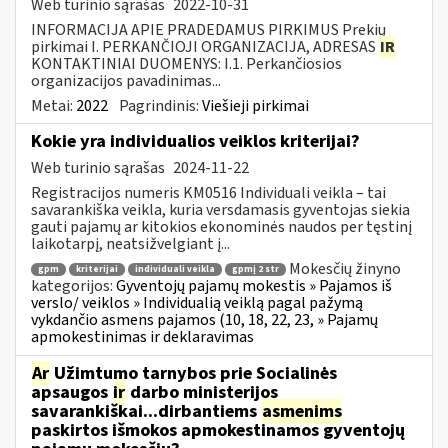
Web turinio sąrašas
2022-10-31
INFORMACIJA APIE PRADEDAMUS PIRKIMUS Prekių
pirkimai I. PERKANČIOJI ORGANIZACIJA, ADRESAS
IR
KONTAKTINIAI DUOMENYS: I.1. Perkančiosios
organizacijos pavadinimas...
Metai:
2022
Pagrindinis:
Viešieji pirkimai
Kokie yra individualios veiklos kriterijai?
Web turinio sąrašas
2024-11-22
Registracijos numeris KM0516 Individuali veikla – tai
savarankiška veikla, kuria versdamasis gyventojas siekia
gauti pajamų ar kitokios ekonominės naudos per tęstinį
laikotarpį, neatsižvelgiant į...
Mokesčių žinyno
gpm
kriterijai
individuali veikla
gpmį 2 str
kategorijos:
Gyventojų pajamų mokestis » Pajamos iš
verslo/ veiklos » Individualią veiklą pagal pažymą
vykdančio asmens pajamos (10, 18, 22, 23, » Pajamų
apmokestinimas ir deklaravimas
Ar
Užimtumo tarnybos prie Socialinės
apsaugos
ir
darbo ministerijos
savarankiškai...dirbantiems
asmenims
paskirtos išmokos apmokestinamos gyventojų