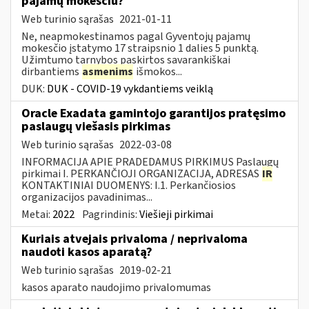
pajamų mokesčiu?
Web turinio sąrašas
2021-01-11
Ne, neapmokestinamos pagal Gyventojų pajamų
mokesčio įstatymo 17 straipsnio 1 dalies 5 punktą.
Užimtumo tarnybos paskirtos savarankiškai
dirbantiems
asmenims
išmokos...
DUK:
DUK - COVID-19 vykdantiems veiklą
Oracle Exadata gamintojo garantijos pratęsimo
paslaugų viešasis pirkimas
Web turinio sąrašas
2022-03-08
INFORMACIJA APIE PRADEDAMUS PIRKIMUS Paslaugų
pirkimai I. PERKANČIOJI ORGANIZACIJA, ADRESAS
IR
KONTAKTINIAI DUOMENYS: I.1. Perkančiosios
organizacijos pavadinimas...
Metai:
2022
Pagrindinis:
Viešieji pirkimai
Kuriais atvejais privaloma / neprivaloma
naudoti kasos aparatą?
Web turinio sąrašas
2019-02-21
kasos aparato naudojimo privalomumas