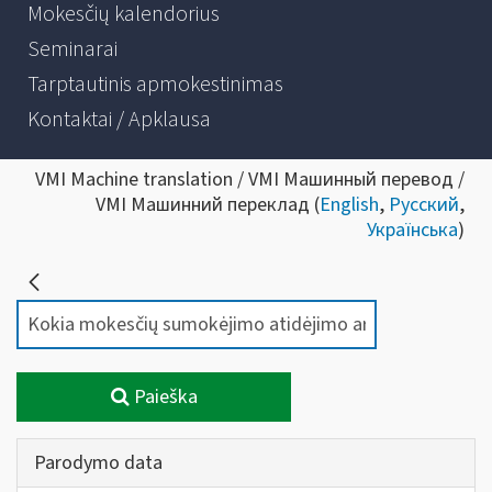
Mokesčių kalendorius
Seminarai
Tarptautinis apmokestinimas
Kontaktai / Apklausa
VMI Machine translation / VMI Машинный перевод /
VMI Машинний переклад (
English
,
Русский
,
Українська
)
Paieška
Parodymo data