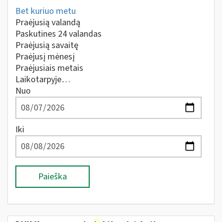
Bet kuriuo metu
Praėjusią valandą
Paskutines 24 valandas
Praėjusią savaitę
Praėjusį mėnesį
Praėjusiais metais
Laikotarpyje…
Nuo
Iki
Paieška