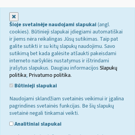
Uždaryti
Šioje svetainėje naudojami slapukai
(angl.
cookies). Būtinieji slapukai įdiegiami automatiškai
ir jiems nėra reikalingas Jūsų sutikimas. Taip pat
galite sutikti ir su kitų slapukų naudojimu. Savo
sutikimą bet kada galėsite atšaukti pakeisdami
interneto naršyklės nustatymus ir ištrindami
įrašytus slapukus. Daugiau informacijos
Slapukų
politika
;
Privatumo politika.
Būtinieji slapukai
Naudojami sklandžiam svetainės veikimui ir įgalina
pagrindines svetainės funkcijas. Be šių slapukų
svetainė negali tinkamai veikti.
Analitiniai slapukai