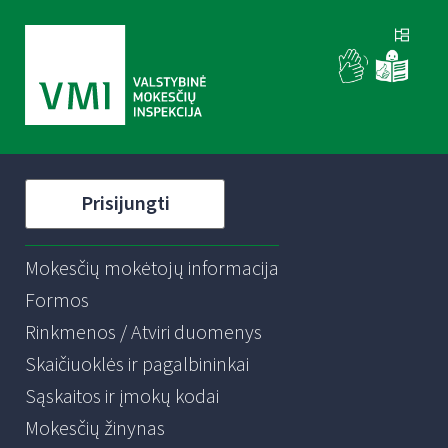
Prisijungti
Mokesčių mokėtojų informacija
Formos
Rinkmenos / Atviri duomenys
Skaičiuoklės ir pagalbininkai
Sąskaitos ir įmokų kodai
Mokesčių žinynas