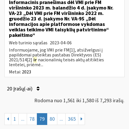
Informacinis pranešimas dėl VMI prie FM
viršininko 2023 m. balandžio 4 d. įsakymo Nr.
VA-23 „Dėl VMI prie FM viršininko 2022 m.
gruodžio 23 d. įsakymo Nr. VA-95 „Dėl
informacijos apie platformose vykdomas
veiklas teikimo VMI taisyklių patvirtinimo“
pakeitimo“
Web turinio sąrašas
2023-04-06
Informuojame, jog VMI prie FM[1], atsižvelgusi į
papildomai pateiktas pastabas Direktyvos (ES)
2021/514[2]
ir
nacionalinių teisės aktų atitikties
lentelei, priėmė...
Metai:
2023
20 Įrašų(-ai)
Rodoma nuo 1,561 iki 1,580 iš 7,293 irašų.
1
...
78
79
80
...
365