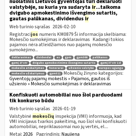
nuolatinis Lietuvos gyventojas turi deklaruoti
valstybėje, su kuria yra sudaryta
ir
...taikoma
dvigubo apmokestinimo išvengimo sutartis,
gautas palūkanas, dividendus
ir
Web turinio sąrašas
2026-02-10
Registraci
jos
numeris KM0879 Ši informacija skelbiama:
Mokesčio sumokėjimas ir deklaravimas Kadangi tokios
pajamos nėra atleidžiamos nuo pajamų mokesčio
sumokėjimo...
deklaravimas
dividendai
es
gpm
gpm308
palūkanos
gpmį 27 str
dvigubo apmokestinimo išvengimo sutartis
gpmį 37 str 1 d
mokesčio atskaitymas
honorarai
užsienio valstybė
europos sąjunga
Mokesčių žinyno kategorijos:
mokesčio užskaitymas
gpm311
Gyventojų pajamų mokestis » Pajamos, gautos iš
užsienio » Mokesčio sumokėjimas ir deklaravimas
Konfiskuoti automobiliai nuo šiol parduodami
tik konkurso būdu
Web turinio sąrašas
2026-01-19
Valstybinė
mokesčių
inspekcija (VMI) informuoja, kad
VMI inicijavus tvarkos pakeitimą, nuo šiol visi konfiskuoti
automobiliai, nepriklausomai nuo jų vertės, el....
Metai:
2026
Pagrindinis:
Naujiena