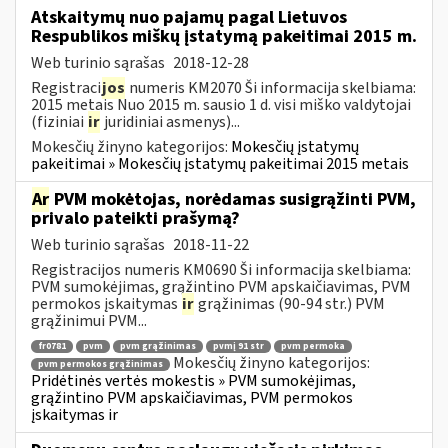
Atskaitymų nuo pajamų pagal Lietuvos
Respublikos miškų įstatymą pakeitimai 2015 m.
Web turinio sąrašas
2018-12-28
Registraci
jos
numeris KM2070 Ši informacija skelbiama:
2015 metais Nuo 2015 m. sausio 1 d. visi miško valdytojai
(fiziniai
ir
juridiniai asmenys)...
Mokesčių žinyno kategorijos:
Mokesčių įstatymų
pakeitimai » Mokesčių įstatymų pakeitimai 2015 metais
Ar
PVM mokėtojas, norėdamas susigrąžinti PVM,
privalo pateikti prašymą?
Web turinio sąrašas
2018-11-22
Registracijos numeris KM0690 Ši informacija skelbiama:
PVM sumokėjimas, grąžintino PVM apskaičiavimas, PVM
permokos įskaitymas
ir
grąžinimas (90-94 str.) PVM
grąžinimui PVM...
fr0781
pvm
pvm grąžinimas
pvmį 91 str
pvm permoka
Mokesčių žinyno kategorijos:
pvm permokos grąžinimas
Pridėtinės vertės mokestis » PVM sumokėjimas,
grąžintino PVM apskaičiavimas, PVM permokos
įskaitymas ir