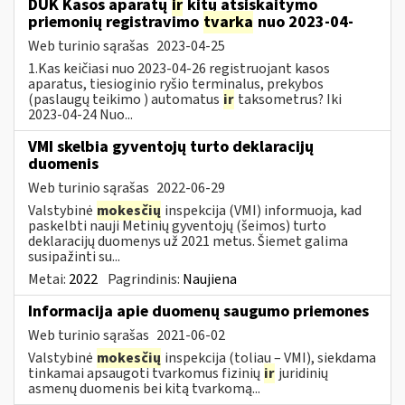
DUK Kasos aparatų
ir
kitų atsiskaitymo
priemonių registravimo
tvarka
nuo 2023-04-
Web turinio sąrašas
2023-04-25
1.Kas keičiasi nuo 2023-04-26 registruojant kasos
aparatus, tiesioginio ryšio terminalus, prekybos
(paslaugų teikimo ) automatus
ir
taksometrus? Iki
2023-04-24 Nuo...
VMI skelbia gyventojų turto deklaracijų
duomenis
Web turinio sąrašas
2022-06-29
Valstybinė
mokesčių
inspekcija (VMI) informuoja, kad
paskelbti nauji Metinių gyventojų (šeimos) turto
deklaracijų duomenys už 2021 metus. Šiemet galima
susipažinti su...
Metai:
2022
Pagrindinis:
Naujiena
Informacija apie duomenų saugumo priemones
Web turinio sąrašas
2021-06-02
Valstybinė
mokesčių
inspekcija (toliau – VMI), siekdama
tinkamai apsaugoti tvarkomus fizinių
ir
juridinių
asmenų duomenis bei kitą tvarkomą...