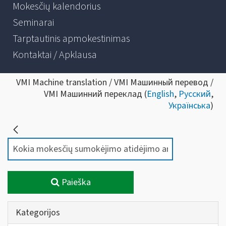
Mokesčių kalendorius
Seminarai
Tarptautinis apmokestinimas
Kontaktai / Apklausa
VMI Machine translation / VMI Машинный перевод /
VMI Машинний переклад (
English
,
Русский
,
Українська
)
Paieška
Kategorijos