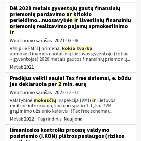
Dėl 2020 metais gyventojų gautų finansinių
priemonių pardavimo
ar
kitokio
perleidimo...nuosavybėn
ir
išvestinių finansinių
priemonių realizavimo pajamų apmokestinimo
ir
Web turinio sąrašas
2021-03-08
VMI prie FM[1] primena,
kokia
tvarka
apmokestinamos nuolatinių Lietuvos gyventojų (toliau
– gyventojas) 2020 metais gautos finansinių priemonių...
Metai:
2021
Pradėjus veikti naujai Tax free sistemai, e. būdu
jau deklaruota per
2
mln. eurų
Web turinio sąrašas
2022-12-01
Valstybinė
mokesčių
inspekcija (VMI)
ir
Lietuvos
muitinė informuoja, kad nuo spalio 1 d., kai PVM
grąžinimo užsienio keleiviui (Tax free schema)...
Metai:
2022
Pagrindinis:
Naujiena
Išmaniosios kontrolės procesų valdymo
posistemio (i.KON) plėtros paslaugos (rizikos