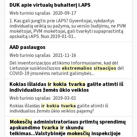
DUK apie virtualų buhalterį i.APS
Web turinio sąrašas
2020-09-17
1. Kas gali jungtis prie i.APS? Gyventojai, vykdantys
individualią veiklą su pažyma, su verslo liudijimu, ne PVM
mokėtojai, PVM mokėtojai, gali tvarkyti supaprastintą
apskaitą i.APS. Nuo 2019-01-01...
AAD paslaugos
Web turinio sąrašas
2021-11-16
Dėl inventorizacijos atlikimo Informuojame, kad dėl
Lietuvoje susiklosčiusios
ekstremalios
situacijos
dėl
COVID-19 įmonėms neturint galimybės...
Kokias išlaidas
ir
kokia
tvarka
galite atimti iš
individualios žemės ūkio veiklos
Web turinio sąrašas
2019-03-01
Kokias išlaidas
ir
kokia
tvarka
galite atimti iš
individualios žemės ūkio veiklos pajamų?
Mokesčių
administratoriaus priimtų sprendimų
apskundimo
tvarka
ir
skundų
teikimas...Valstybinėje
mokesčių
inspekcijoje