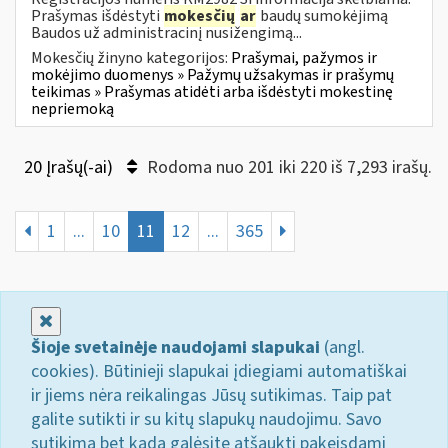
Prašymas išdėstyti
mokesčių
ar
baudų sumokėjimą
Baudos už administracinį nusižengimą...
Mokesčių žinyno kategorijos:
Prašymai, pažymos ir
mokėjimo duomenys » Pažymų užsakymas ir prašymų
teikimas » Prašymas atidėti arba išdėstyti mokestinę
nepriemoką
20 Įrašų(-ai)
Rodoma nuo 201 iki 220 iš 7,293 irašų.
1
...
10
11
12
...
365
Uždaryti
Šioje svetainėje naudojami slapukai
(angl.
cookies). Būtinieji slapukai įdiegiami automatiškai
ir jiems nėra reikalingas Jūsų sutikimas. Taip pat
galite sutikti ir su kitų slapukų naudojimu. Savo
sutikimą bet kada galėsite atšaukti pakeisdami