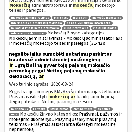
Registracijos numeris KM0133 Ši informacija skelbiama:
Mokesčių
administratoriaus ir
mokesčių
mokėtojo
teisės ir pareigos...
mokesčių administravimas
maį 38 str.
maį 39 str.
mokesčių mokėtojas
informacija apie mokesčių mokėtoją
paslaptyje laikoma informacija
ne paslaptyje laikoma informacija
vieša informacija
viešai skelbiama
Mokesčių žinyno kategorijos:
informacijos slaptumas
Mokesčių administravimas » Mokesčių administratoriaus
ir mokesčių mokėtojo teisės ir pareigos (32-42 s
negalite laiku sumokėti nutarimu paskirtos
baudos už administracinį nusižengimą
ir
...grąžintiną gyventojų pajamų mokesčio
permoką pagal Metinę pajamų mokesčio
deklaraciją,
ar
Web turinio sąrašas
2026-03-24
Registracijos numeris KM2875 Ši informacija skelbiama:
Prašymas išdėstyti
mokesčių
ar
baudų sumokėjimą
Jeigu pateikėte Metinę pajamų mokesčio...
nepriemoka
permoka
užskaitymas
gpm permoka
an bauda
Mokesčių žinyno kategorijos:
Prašymai, pažymos ir
mps
mokėjimo duomenys » Pažymų užsakymas ir prašymų
teikimas » Prašymas atidėti arba išdėstyti mokestinę
nepriemoką