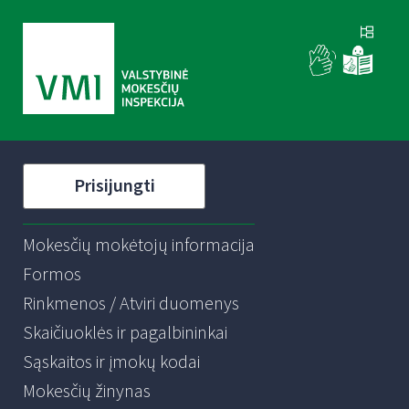
Prisijungti
Mokesčių mokėtojų informacija
Formos
Rinkmenos / Atviri duomenys
Skaičiuoklės ir pagalbininkai
Sąskaitos ir įmokų kodai
Mokesčių žinynas