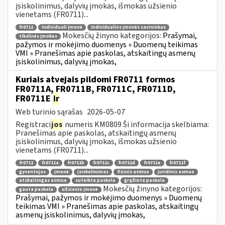
įsiskolinimus, dalyvių įmokas, išmokas užsienio
vienetams (FR0711)...
fr0711
individuali įmonė
individualios įmonės savininkas
Mokesčių žinyno kategorijos:
Prašymai,
tikslinės įmokos
pažymos ir mokėjimo duomenys » Duomenų teikimas
VMI » Pranešimas apie paskolas, atskaitingų asmenų
įsiskolinimus, dalyvių įmokas,
Kuriais atvejais pildomi FR0711 formos
FR0711A, FR0711B, FR0711C, FR0711D,
FR0711E
ir
Web turinio sąrašas
2026-05-07
Registraci
jos
numeris KM0809 Ši informacija skelbiama:
Pranešimas apie paskolas, atskaitingų asmenų
įsiskolinimus, dalyvių įmokas, išmokas užsienio
vienetams (FR0711)...
fr0711
fr0711a
fr0711b
fr0711c
fr0711d
fr0711e
fr0711f
gyventojas
įmonė
įsiskolinimas
fizinis asmuo
juridinis asmuo
atskaitingas asmuo
suteikta paskola
grąžinta paskola
Mokesčių žinyno kategorijos:
gauta paskola
užsienio įmonė
Prašymai, pažymos ir mokėjimo duomenys » Duomenų
teikimas VMI » Pranešimas apie paskolas, atskaitingų
asmenų įsiskolinimus, dalyvių įmokas,