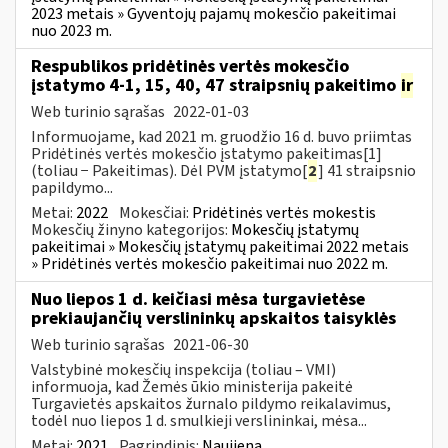
2023 metais » Gyventojų pajamų mokesčio pakeitimai
nuo 2023 m.
Respublikos pridėtinės vertės mokesčio
įstatymo 4-1, 15, 40, 47 straipsnių pakeitimo
ir
Web turinio sąrašas
2022-01-03
Informuojame, kad 2021 m. gruodžio 16 d. buvo priimtas
Pridėtinės vertės mokesčio įstatymo pakeitimas[1]
(toliau − Pakeitimas). Dėl PVM įstatymo[
2
] 41 straipsnio
papildymo...
Metai:
2022
Mokesčiai:
Pridėtinės vertės mokestis
Mokesčių žinyno kategorijos:
Mokesčių įstatymų
pakeitimai » Mokesčių įstatymų pakeitimai 2022 metais
» Pridėtinės vertės mokesčio pakeitimai nuo 2022 m.
Nuo liepos 1 d. keičiasi mėsa turgavietėse
prekiaujančių verslininkų apskaitos taisyklės
Web turinio sąrašas
2021-06-30
Valstybinė mokesčių inspekcija (toliau – VMI)
informuoja, kad Žemės ūkio ministerija pakeitė
Turgavietės apskaitos žurnalo pildymo reikalavimus,
todėl nuo liepos 1 d. smulkieji verslininkai, mėsa...
Metai:
2021
Pagrindinis:
Naujiena