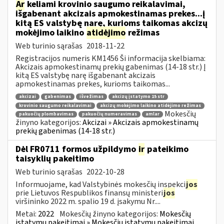
Ar
keliami krovinio saugumo reikalavimai,
išgabenant akcizais apmokestinamas prekes...į
kitą ES valstybę narę, kurioms taikomas akcizų
mokėjimo laikino
atidėjimo
režimas
Web turinio sąrašas
2018-11-22
Registracijos numeris KM1456 Ši informacija skelbiama:
Akcizais apmokestinamų prekių gabenimas (14-18 str.) Į
kitą ES valstybę narę išgabenant akcizais
apmokestinamas prekes, kurioms taikomas...
akcizai
gabenimas
išvežimas
akcizų įstatymo 15 str
krovinio saugumo reikalavimai
akcizų mokėjimo laikino atidėjimo režimas
Mokesčių
pakuočių plombavimas
pakuočių numeravimas
amlar
žinyno kategorijos:
Akcizai » Akcizais apmokestinamų
prekių gabenimas (14-18 str.)
Dėl FR0711 formos užpildymo
ir
pateikimo
taisyklių pakeitimo
Web turinio sąrašas
2022-10-28
Informuojame, kad Valstybinės mokesčių inspekci
jos
prie Lietuvos Respublikos finansų ministeri
jos
viršininko 2022 m. spalio 19 d. įsakymu Nr....
Metai:
2022
Mokesčių žinyno kategorijos:
Mokesčių
įstatymų pakeitimai » Mokesčių įstatymų pakeitimai