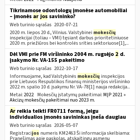
Tikrinamose odontologų įmonėse automobiliai
– įmonės
ar
jos
savininko?
Web turinio sąrašas
2020-07-21
2020 m. liepos 20 d., Vilnius. Valstybinei
mokesčių
inspekcijai (toliau – VMI) tęsiant darbus prioritetiniuose
2020 m. priežiūros bei kontrolės srities sektoriuose[1],...
Dėl VMI prie FM viršininko 2004 m. rugsėjo
2
d.
įsakymo Nr. VA-155 pakeitimo
Web turinio sąrašas
2022-10-17
Informuojame, kad Valstybinės
mokesčių
inspekcijos
prie Lietuvos Respublikos finansų ministerijos viršininko
2022 m. spalio 10 d. įsakymu Nr. VA-78[1] nauja redakcija...
Metai:
2022
Mokesčių įstatymų pakeitimai:
MĮP 2021 »
Akcizų mokesčių pakeitimai nuo 2023 m.
Ar
reikia teikti FR0711 formą, jeigu
individualios įmonės savininkas įneša daugiau
Web turinio sąrašas
2026-05-07
Registraci
jos
numeris KM2463 Ši informacija skelbiama:
Pranešimas apie paskolas, atskaitingų asmenų