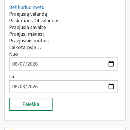
Bet kuriuo metu
Praėjusią valandą
Paskutines 24 valandas
Praėjusią savaitę
Praėjusį mėnesį
Praėjusiais metais
Laikotarpyje…
Nuo
Iki
Paieška