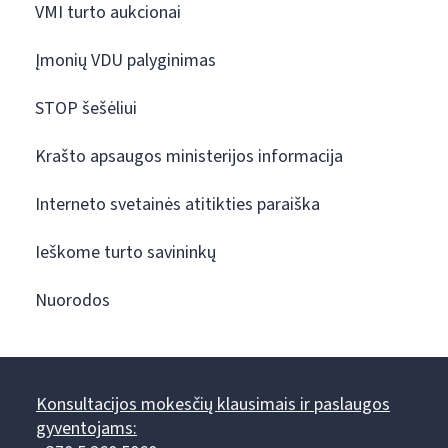
VMI turto aukcionai
Įmonių VDU palyginimas
STOP šešėliui
Krašto apsaugos ministerijos informacija
Interneto svetainės atitikties paraiška
Ieškome turto savininkų
Nuorodos
Konsultacijos mokesčių klausimais ir paslaugos
gyventojams: