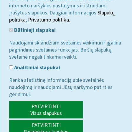
interneto naršyklės nustatymus ir ištrindami
įrašytus slapukus. Daugiau informacijos
Slapukų
politika
;
Privatumo politika.
Būtinieji slapukai
Naudojami sklandžiam svetainės veikimui ir įgalina
pagrindines svetainės funkcijas. Be šių slapukų
svetainė negali tinkamai veikti.
Analitiniai slapukai
Renka statistinę informaciją apie svetainės
naudojimą ir naudojami Jūsų naršymo patirties
gerinimui.
PATVIRTINTI
Visus slapukus
PATVIRTINTI
Pasirinktus slapukus