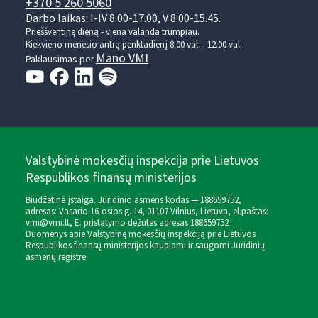
+370 5 260 5060
Darbo laikas: I-IV 8.00-17.00, V 8.00-15.45.
Prieššventinę dieną - viena valanda trumpiau.
Kiekvieno mėnesio antrą penktadienį 8.00 val. - 12.00 val.
Mano VMI
Paklausimas per
Valstybinė mokesčių inspekcija prie Lietuvos
Respublikos finansų ministerijos
Biudžetinė įstaiga. Juridinio asmens kodas — 188659752,
adresas: Vasario 16-osios g. 14, 01107 Vilnius, Lietuva, el.paštas:
vmi@vmi.lt
, E. pristatymo dėžutės adresas 188659752
Duomenys apie Valstybinę mokesčių inspekciją prie Lietuvos
Respublikos finansų ministerijos kaupiami ir saugomi Juridinių
asmenų registre