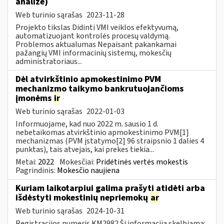
analizė)
Web turinio sąrašas
2023-11-28
Projekto tikslas Didinti VMI veiklos efektyvumą,
automatizuojant kontrolės procesų valdymą.
Problemos aktualumas Nepaisant pakankamai
pažangių VMI informacinių sistemų, mokesčių
administratoriaus...
Dėl atvirkštinio apmokestinimo PVM
mechanizmo taikymo bankrutuojančioms
įmonėms
ir
Web turinio sąrašas
2022-01-03
Informuojame, kad nuo 2022 m. sausio 1 d.
nebetaikomas atvirkštinio apmokestinimo PVM[1]
mechanizmas (PVM įstatymo[2] 96 straipsnio 1 dalies 4
punktas), tais atvejais, kai prekes tiekia...
Metai:
2022
Mokesčiai:
Pridėtinės vertės mokestis
Pagrindinis:
Mokesčio naujiena
Kuriam laikotarpiui galima prašyti atidėti arba
išdėstyti mokestinių nepriemokų
ar
Web turinio sąrašas
2024-10-31
Registracijos numeris KM2982 Ši informacija skelbiama: