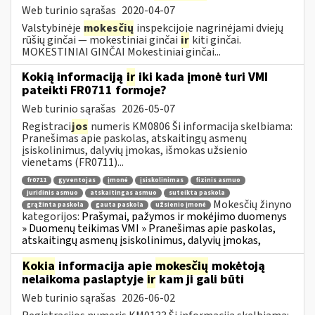
Web turinio sąrašas
2020-04-07
Valstybinėje
mokesčių
inspekcijoje nagrinėjami dviejų
rūšių ginčai — mokestiniai ginčai
ir
kiti ginčai.
MOKESTINIAI GINČAI Mokestiniai ginčai...
Kokią informaciją
ir
iki kada įmonė turi VMI
pateikti FR0711 formoje?
Web turinio sąrašas
2026-05-07
Registraci
jos
numeris KM0806 Ši informacija skelbiama:
Pranešimas apie paskolas, atskaitingų asmenų
įsiskolinimus, dalyvių įmokas, išmokas užsienio
vienetams (FR0711)...
fr0711
gyventojas
įmonė
įsiskolinimas
fizinis asmuo
juridinis asmuo
atskaitingas asmuo
suteikta paskola
Mokesčių žinyno
grąžinta paskola
gauta paskola
užsienio įmonė
kategorijos:
Prašymai, pažymos ir mokėjimo duomenys
» Duomenų teikimas VMI » Pranešimas apie paskolas,
atskaitingų asmenų įsiskolinimus, dalyvių įmokas,
Kokia
informacija apie
mokesčių
mokėtoją
nelaikoma paslaptyje
ir
kam ji gali būti
Web turinio sąrašas
2026-06-02