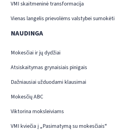
VMI skaitmeninė transformacija
Vienas langelis prievolėms valstybei sumokėti
NAUDINGA
Mokesčiai ir jų dydžiai
Atsiskaitymas grynaisiais pinigais
Dažniausiai užduodami klausimai
Mokesčių ABC
Viktorina moksleiviams
VMI kviečia į „Pasimatymą su mokesčiais“