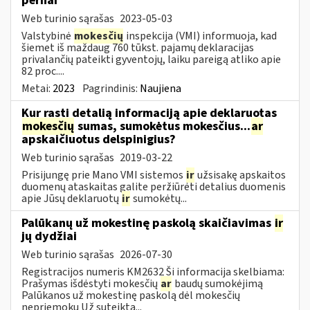
pernai
Web turinio sąrašas
2023-05-03
Valstybinė
mokesčių
inspekcija (VMI) informuoja, kad
šiemet iš maždaug 760 tūkst. pajamų deklaracijas
privalančių pateikti gyventojų, laiku pareigą atliko apie
82 proc....
Metai:
2023
Pagrindinis:
Naujiena
Kur rasti detalią informaciją apie deklaruotas
mokesčių
sumas, sumokėtus mokesčius...
ar
apskaičiuotus delspinigius?
Web turinio sąrašas
2019-03-22
Prisijungę prie Mano VMI sistemos
ir
užsisakę apskaitos
duomenų ataskaitas galite peržiūrėti detalius duomenis
apie Jūsų deklaruotų
ir
sumokėtų...
Palūkanų už mokestinę paskolą skaičiavimas
ir
jų dydžiai
Web turinio sąrašas
2026-07-30
Registracijos numeris KM2632 Ši informacija skelbiama:
Prašymas išdėstyti mokesčių
ar
baudų sumokėjimą
Palūkanos už mokestinę paskolą dėl mokesčių
nepriemokų Už suteiktą...