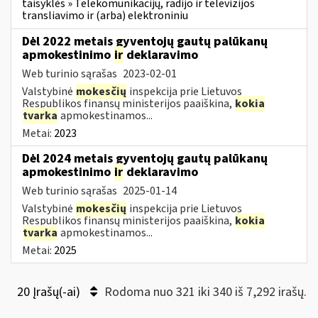
taisyklės » Telekomunikacijų, radijo ir televizijos
transliavimo ir (arba) elektroniniu
Dėl 2022 metais gyventojų gautų palūkanų
apmokestinimo
ir
deklaravimo
Web turinio sąrašas
2023-02-01
Valstybinė
mokesčių
inspekcija prie Lietuvos
Respublikos finansų ministerijos paaiškina,
kokia
tvarka
apmokestinamos...
Metai:
2023
Dėl 2024 metais gyventojų gautų palūkanų
apmokestinimo
ir
deklaravimo
Web turinio sąrašas
2025-01-14
Valstybinė
mokesčių
inspekcija prie Lietuvos
Respublikos finansų ministerijos paaiškina,
kokia
tvarka
apmokestinamos...
Metai:
2025
20 Įrašų(-ai)
Rodoma nuo 321 iki 340 iš 7,292 irašų.