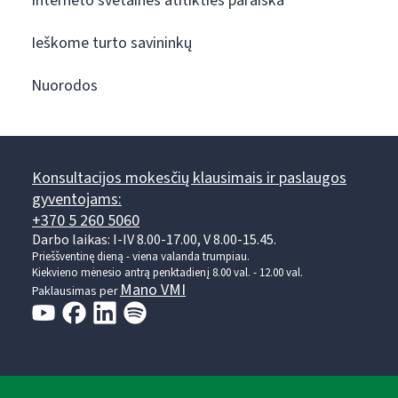
Interneto svetainės atitikties paraiška
Ieškome turto savininkų
Nuorodos
Konsultacijos mokesčių klausimais ir paslaugos
gyventojams:
+370 5 260 5060
Darbo laikas: I-IV 8.00-17.00, V 8.00-15.45.
Prieššventinę dieną - viena valanda trumpiau.
Kiekvieno mėnesio antrą penktadienį 8.00 val. - 12.00 val.
Mano VMI
Paklausimas per