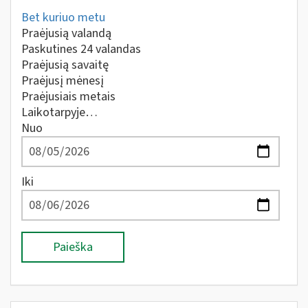
Bet kuriuo metu
Praėjusią valandą
Paskutines 24 valandas
Praėjusią savaitę
Praėjusį mėnesį
Praėjusiais metais
Laikotarpyje…
Nuo
Iki
Paieška