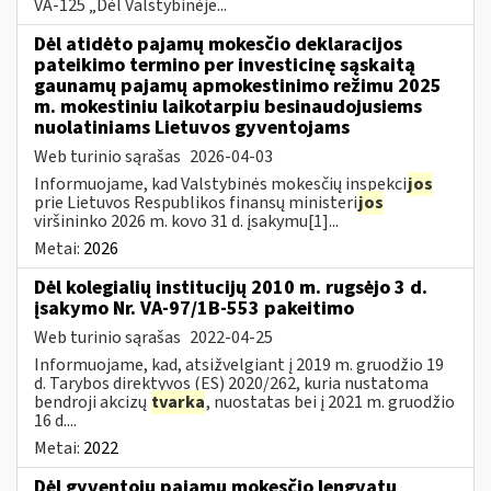
VA-125 „Dėl Valstybinėje...
Dėl atidėto pajamų mokesčio deklaracijos
pateikimo termino per investicinę sąskaitą
gaunamų pajamų apmokestinimo režimu 2025
m. mokestiniu laikotarpiu besinaudojusiems
nuolatiniams Lietuvos gyventojams
Web turinio sąrašas
2026-04-03
Informuojame, kad Valstybinės mokesčių inspekci
jos
prie Lietuvos Respublikos finansų ministeri
jos
viršininko 2026 m. kovo 31 d. įsakymu[1]...
Metai:
2026
Dėl kolegialių institucijų 2010 m. rugsėjo 3 d.
įsakymo Nr. VA-97/1B-553 pakeitimo
Web turinio sąrašas
2022-04-25
Informuojame, kad, atsižvelgiant į 2019 m. gruodžio 19
d. Tarybos direktyvos (ES) 2020/262, kuria nustatoma
bendroji akcizų
tvarka
, nuostatas bei į 2021 m. gruodžio
16 d....
Metai:
2022
Dėl gyventojų pajamų mokesčio lengvatų