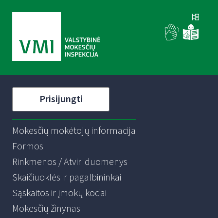
Prisijungti
Mokesčių mokėtojų informacija
Formos
Rinkmenos / Atviri duomenys
Skaičiuoklės ir pagalbininkai
Sąskaitos ir įmokų kodai
Mokesčių žinynas