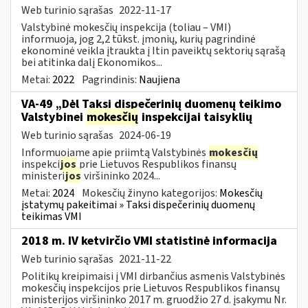
Web turinio sąrašas
2022-11-17
Valstybinė mokesčių inspekcija (toliau – VMI)
informuoja, jog 2,2 tūkst. įmonių, kurių pagrindinė
ekonominė veikla įtraukta į Itin paveiktų sektorių sąrašą
bei atitinka dalį Ekonomikos...
Metai:
2022
Pagrindinis:
Naujiena
VA-49 „Dėl Taksi dispečerinių duomenų teikimo
Valstybinei
mokesčių
inspekcijai taisyklių
Web turinio sąrašas
2024-06-19
Informuojame apie priimtą Valstybinės
mokesčių
inspekci
jos
prie Lietuvos Respublikos finansų
ministeri
jos
viršininko 2024...
Metai:
2024
Mokesčių žinyno kategorijos:
Mokesčių
įstatymų pakeitimai » Taksi dispečerinių duomenų
teikimas VMI
2018 m. IV ketvirčio VMI statistinė informacija
Web turinio sąrašas
2021-11-22
Politikų kreipimaisi į VMI dirbančius asmenis Valstybinės
mokesčių inspekcijos prie Lietuvos Respublikos finansų
ministerijos viršininko 2017 m. gruodžio 27 d. įsakymu Nr.