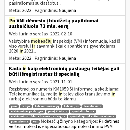
pasirašomus suklastotus...
Metai:
2022
Pagrindinis:
Naujiena
Po
VMI dėmesio į biudžetą papildomai
suskaičiuota 72 mln. eurų
Web turinio sąrašas
2022-02-10
Valstybinė
mokesčių
inspekcija (VMI) informuoja, kad iš
viso verslui
ir
savarankiškai dirbantiems gyventojams
2020
ir
2021...
Metai:
2022
Pagrindinis:
Naujiena
Kada
ir
kaip elektroninių paslaugų teikėjas gali
būti išregistruotas iš specialią
Web turinio sąrašas
2021-11-01
Registracijos numeris KM1059 Ši informacija skelbiama:
Telekomunikacijų, radijo
ir
televizijos transliavimo
ir
(arba) elektroniniu būdu teikiamų...
pvm
radijo
telekomunikacijų
televizijos
transliavimo
elektroninės paslaugos
pvmį 115-5 str
speciali schema
elektroniniu būdu teikiamos paslaugos
speciali apmokestinimo schema
Mokesčių žinyno kategorijos:
Pridėtinės
pvm schema
oss
vertės mokestis » Specialiosios apmokestinimo PVM