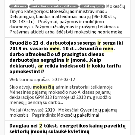
Mokesčių
palūkanos
mokestinės paskolos palūkanos
palūkanų dydis
žinyno kategorijos:
Mokesčių administravimas »
Delspinigiai, baudos ir atleidimas nuo jų (96-100 str.,
138-143 str.)
Prašymai, pažymos ir mokėjimo
duomenys » Pažymų užsakymas ir prašymų teikimas »
Prašymas atidėti arba išdėstyti mokestinę nepriemoką
Gruodžio 21 d. darbuotojas suserga
ir
serga iki
2019 m. vasario
mėn
. 10 d....Gruodžio
mėn
.
darbo užmokesčio už prasirgtas dienas
darbuotojas negrąžina
ir
įmonė...Kaip
deklaruoti,
ar
reikia indeksuoti
ir
kokiu tarifu
apmokestinti?
Web turinio sąrašas
2019-03-12
Šiuo atveju
mokesčių
administratoriui teikiamoje
Mėnesinės pajamų mokesčio nuo A klasės pajamų
deklaracijos GPM313 formoje už 2018 m. gruodžio
mėnesį į bendrą su darbo...
Metai (Archyvas):
2019
Mokesčiai:
Gyventojų pajamų
mokestis
Pagrindinis:
Mokesčių pakeitimai
Daugiau nei
2
tūkst. energetikos kainų paveiktų
sektorių įmonių sulaukė kvietimų