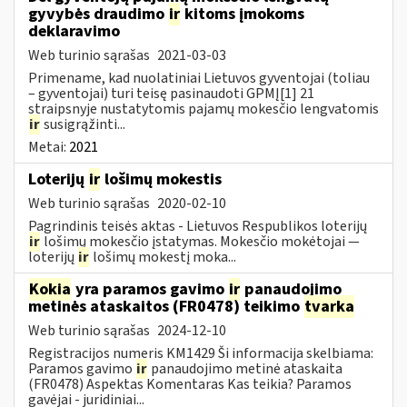
gyvybės draudimo
ir
kitoms įmokoms
deklaravimo
Web turinio sąrašas
2021-03-03
Primename, kad nuolatiniai Lietuvos gyventojai (toliau
– gyventojai) turi teisę pasinaudoti GPMĮ[1] 21
straipsnyje nustatytomis pajamų mokesčio lengvatomis
ir
susigrąžinti...
Metai:
2021
Loterijų
ir
lošimų mokestis
Web turinio sąrašas
2020-02-10
Pagrindinis teisės aktas - Lietuvos Respublikos loterijų
ir
lošimų mokesčio įstatymas. Mokesčio mokėtojai —
loterijų
ir
lošimų mokestį moka...
Kokia
yra paramos gavimo
ir
panaudojimo
metinės ataskaitos (FR0478) teikimo
tvarka
Web turinio sąrašas
2024-12-10
Registracijos numeris KM1429 Ši informacija skelbiama:
Paramos gavimo
ir
panaudojimo metinė ataskaita
(FR0478) Aspektas Komentaras Kas teikia? Paramos
gavėjai - juridiniai...