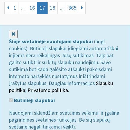
1
...
16
17
18
...
365
Uždaryti
Šioje svetainėje naudojami slapukai
(angl.
cookies). Būtinieji slapukai įdiegiami automatiškai
ir jiems nėra reikalingas Jūsų sutikimas. Taip pat
galite sutikti ir su kitų slapukų naudojimu. Savo
sutikimą bet kada galėsite atšaukti pakeisdami
interneto naršyklės nustatymus ir ištrindami
įrašytus slapukus. Daugiau informacijos
Slapukų
politika
;
Privatumo politika.
Būtinieji slapukai
Naudojami sklandžiam svetainės veikimui ir įgalina
pagrindines svetainės funkcijas. Be šių slapukų
svetainė negali tinkamai veikti.