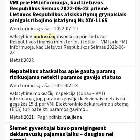
VMI prie FM informuoja, kad Lietuvos
Respublikos Seimas 2022-06-23 priėmė
Lietuvos Respublikos atsiskaitymų grynaisiais
pinigais ribojimo įstatymą Nr. XIV-1165
Web turinio sąrašas
2022-07-19
Valstybinė
mokesčių
inspekcija prie Lietuvos
Respublikos finansų ministerijos (toliau — VMI prie FM)
informuoja, kad Lietuvos Respublikos Seimas 2022-06-
23...
Metai:
2022
Nepateikus ataskaitos apie gautą paramą
rizikuojama netekti paramos gavėjo statuso
Web turinio sąrašas
2021-02-18
Valstybinė mokesčių inspekcija (toliau – VMI)
informuoja, jog paramos gavėjai kiekvienais metais iki
gegužės 15 d. per VMI Elektroninio deklaravimo sistemą
(EDS) turi pateikti paramos gavimo...
Metai:
2021
Pagrindinis:
Naujiena
Šiemet gyventojai buvo pareigingesni:
deklaravusių pajamas laiku – daugiau nei