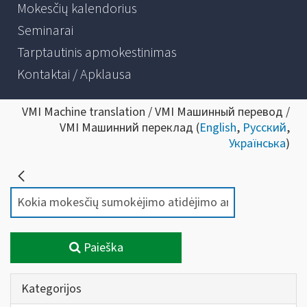
Mokesčių kalendorius
Seminarai
Tarptautinis apmokestinimas
Kontaktai / Apklausa
VMI Machine translation / VMI Машинный перевод /
VMI Машинний переклад (
English
,
Русский
,
Українська
)
Paieška
Kategorijos