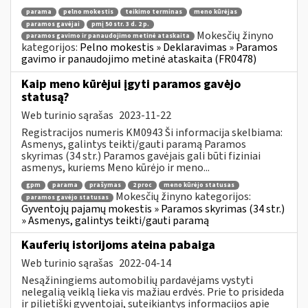
parama
pelno mokestis
teikimo terminas
meno kūrėjas
paramos gavėjai
pmį 50 str. 3 d. 2 p.
Mokesčių žinyno
paramos gavimo ir panaudojimo metinė ataskaita
kategorijos:
Pelno mokestis » Deklaravimas » Paramos
gavimo ir panaudojimo metinė ataskaita (FR0478)
Kaip meno kūrėjui įgyti paramos gavėjo
statusą?
Web turinio sąrašas
2023-11-22
Registracijos numeris KM0943 Ši informacija skelbiama:
Asmenys, galintys teikti/gauti paramą Paramos
skyrimas (34 str.) Paramos gavėjais gali būti fiziniai
asmenys, kuriems Meno kūrėjo ir meno...
gpm
parama
prašymas
2 proc
meno kūrėjo statusas
Mokesčių žinyno kategorijos:
paramos gavėjo statusas
Gyventojų pajamų mokestis » Paramos skyrimas (34 str.)
» Asmenys, galintys teikti/gauti paramą
Kauferių istorijoms ateina pabaiga
Web turinio sąrašas
2022-04-14
Nesąžiningiems automobilių pardavėjams vystyti
nelegalią veiklą lieka vis mažiau erdvės. Prie to prisideda
ir pilietiški gyventojai, suteikiantys informacijos apie