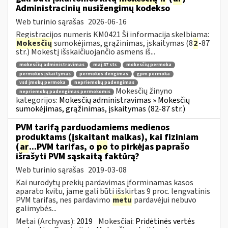
Administracinių nusižengimų kodekso
Web turinio sąrašas
2026-06-16
Registracijos numeris KM0421 Ši informacija skelbiama:
Mokesčių
sumokėjimas, grąžinimas, įskaitymas (8
2
-87
str.) Mokestį išskaičiuojančio asmens iš...
mokesčių administravimas
maį 87 str.
mokesčių permoka
permokos įskaitymas
permokos dengimas
gpm permoka
vsd įmokų permoka
nepriemokų padengimas
Mokesčių žinyno
nepriemokų padengimas permokomis
kategorijos:
Mokesčių administravimas » Mokesčių
sumokėjimas, grąžinimas, įskaitymas (82-87 str.)
PVM tarifą parduodamiems medienos
produktams (įskaitant malkas), kai fiziniam
(
ar
...PVM tarifas, o
po
to pirkėjas paprašo
išrašyti PVM sąskaitą faktūrą?
Web turinio sąrašas
2019-03-08
Kai nurodytų prekių pardavimas įforminamas kasos
aparato kvitu, jame gali būti išskirtas 9 proc. lengvatinis
PVM tarifas, nes pardavimo
metu
pardavėjui nebuvo
galimybės...
Metai (Archyvas):
2019
Mokesčiai:
Pridėtinės vertės