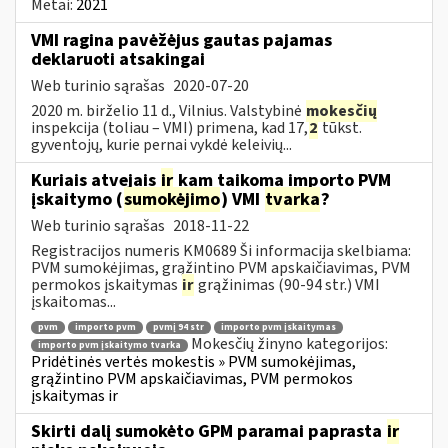
Metai:
2021
VMI ragina pavėžėjus gautas pajamas
deklaruoti atsakingai
Web turinio sąrašas
2020-07-20
2020 m. birželio 11 d., Vilnius. Valstybinė
mokesčių
inspekcija (toliau – VMI) primena, kad 17,
2
tūkst.
gyventojų, kurie pernai vykdė keleivių...
Kuriais atvejais
ir
kam taikoma importo PVM
įskaitymo (
sumokėjimo
) VMI
tvarka
?
Web turinio sąrašas
2018-11-22
Registracijos numeris KM0689 Ši informacija skelbiama:
PVM sumokėjimas, grąžintino PVM apskaičiavimas, PVM
permokos įskaitymas
ir
grąžinimas (90-94 str.) VMI
įskaitomas...
pvm
importo pvm
pvmį 94 str
importo pvm įskaitymas
Mokesčių žinyno kategorijos:
importo pvm įskaitymo tvarka
Pridėtinės vertės mokestis » PVM sumokėjimas,
grąžintino PVM apskaičiavimas, PVM permokos
įskaitymas ir
Skirti dalį sumokėto GPM paramai paprasta
ir