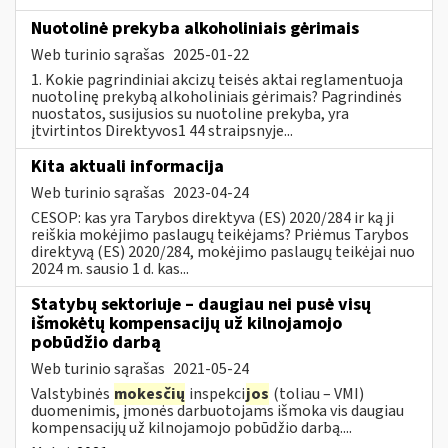
Nuotolinė prekyba alkoholiniais gėrimais
Web turinio sąrašas
2025-01-22
1. Kokie pagrindiniai akcizų teisės aktai reglamentuoja
nuotolinę prekybą alkoholiniais gėrimais? Pagrindinės
nuostatos, susijusios su nuotoline prekyba, yra
įtvirtintos Direktyvos1 44 straipsnyje...
Kita aktuali informacija
Web turinio sąrašas
2023-04-24
CESOP: kas yra Tarybos direktyva (ES) 2020/284 ir ką ji
reiškia mokėjimo paslaugų teikėjams? Priėmus Tarybos
direktyvą (ES) 2020/284, mokėjimo paslaugų teikėjai nuo
2024 m. sausio 1 d. kas...
Statybų sektoriuje – daugiau nei pusė visų
išmokėtų kompensacijų už kilnojamojo
pobūdžio darbą
Web turinio sąrašas
2021-05-24
Valstybinės
mokesčių
inspekci
jos
(toliau – VMI)
duomenimis, įmonės darbuotojams išmoka vis daugiau
kompensacijų už kilnojamojo pobūdžio darbą....