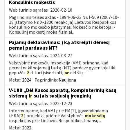
Konsulinis mokestis
Web turinio sąrašas
2020-02-10
Pagrindinis teisės aktas - 1994-06-23 Nr. I-509 (2007-10-
18 įstatymo Nr. X-1300 redakcija) Lietuvos Respublikos
konsulinio mokesčio įstatymas. Mokesčio mokėtojai -
Konsulinį mokestį moka fiziniai...
Pajamų deklaravimas: į ką atkreipti dėmesį
pernai pardavus NT?
Web turinio sąrašas
2024-03-27
Valstybinė mokesčių inspekcija (VMI) primena, kad
pernai nekilnojamąjį turtą (NT) pardavę gyventojai iki
gegužės
2
d. turi įsivertinti,
ar
dėl šių...
Metai:
2024
Pagrindinis:
Naujiena
V-198 „Dėl Kasos aparatų, kompiuterinių kasų
sistemų
ir
su jais susijusių įrenginių
Web turinio sąrašas
2022-12-23
Informuojame, kad VMI prie FM[1], įgyvendindama
i.EKA[
2
] projektą, priėmė Valstybinės
mokesčių
inspekcijos prie Lietuvos Respublikos finansų...
Metai:
2022