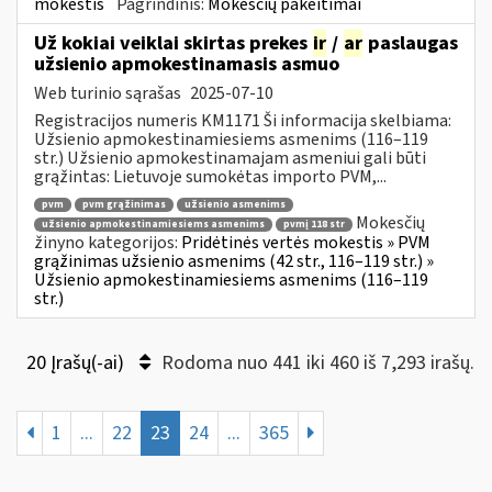
mokestis
Pagrindinis:
Mokesčių pakeitimai
Už kokiai veiklai skirtas prekes
ir
/
ar
paslaugas
užsienio apmokestinamasis asmuo
Web turinio sąrašas
2025-07-10
Registracijos numeris KM1171 Ši informacija skelbiama:
Užsienio apmokestinamiesiems asmenims (116–119
str.) Užsienio apmokestinamajam asmeniui gali būti
grąžintas: Lietuvoje sumokėtas importo PVM,...
pvm
pvm grąžinimas
užsienio asmenims
Mokesčių
užsienio apmokestinamiesiems asmenims
pvmį 118 str
žinyno kategorijos:
Pridėtinės vertės mokestis » PVM
grąžinimas užsienio asmenims (42 str., 116–119 str.) »
Užsienio apmokestinamiesiems asmenims (116–119
str.)
20 Įrašų(-ai)
Rodoma nuo 441 iki 460 iš 7,293 irašų.
1
...
22
23
24
...
365