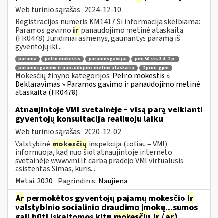
Web turinio sąrašas
2024-12-10
Registracijos numeris KM1417 Ši informacija skelbiama:
Paramos gavimo
ir
panaudojimo metinė ataskaita
(FR0478) Juridiniai asmenys, gaunantys paramą iš
gyventojų iki...
parama
pelno mokestis
paramos gavėjai
pmį 50 str. 3 d. 2 p.
paramos gavimo ir panaudojimo metinė ataskaita
2 proc. gpm
Mokesčių žinyno kategorijos:
Pelno mokestis »
Deklaravimas » Paramos gavimo ir panaudojimo metinė
ataskaita (FR0478)
Atnaujintoje VMI svetainėje – visą parą veikianti
gyventojų konsultacija realiuoju laiku
Web turinio sąrašas
2020-12-02
Valstybinė
mokesčių
inspekcija (toliau – VMI)
informuoja, kad nuo šiol atnaujintoje interneto
svetainėje www.vmi.lt darbą pradėjo VMI virtualusis
asistentas Simas, kuris...
Metai:
2020
Pagrindinis:
Naujiena
Ar
permokėtos gyventojų pajamų mokesčio
ir
valstybinio socialinio draudimo įmokų...sumos
gali būti įskaitomos kitų
mokesčių
ir
(
ar
)