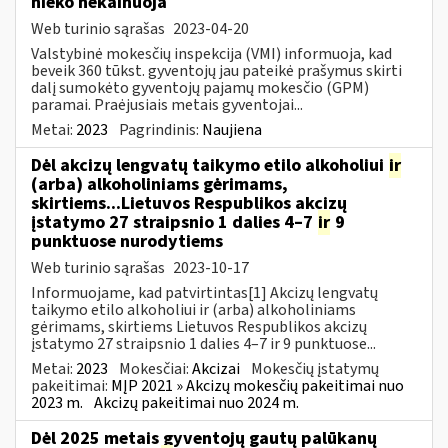
nieko nekainuoja
Web turinio sąrašas
2023-04-20
Valstybinė mokesčių inspekcija (VMI) informuoja, kad
beveik 360 tūkst. gyventojų jau pateikė prašymus skirti
dalį sumokėto gyventojų pajamų mokesčio (GPM)
paramai. Praėjusiais metais gyventojai...
Metai:
2023
Pagrindinis:
Naujiena
Dėl akcizų lengvatų taikymo etilo alkoholiui
ir
(arba) alkoholiniams gėrimams,
skirtiems...Lietuvos Respublikos akcizų
įstatymo 27 straipsnio 1 dalies 4–7
ir
9
punktuose nurodytiems
Web turinio sąrašas
2023-10-17
Informuojame, kad patvirtintas[1] Akcizų lengvatų
taikymo etilo alkoholiui ir (arba) alkoholiniams
gėrimams, skirtiems Lietuvos Respublikos akcizų
įstatymo 27 straipsnio 1 dalies 4–7 ir 9 punktuose...
Metai:
2023
Mokesčiai:
Akcizai
Mokesčių įstatymų
pakeitimai:
MĮP 2021 » Akcizų mokesčių pakeitimai nuo
2023 m.
Akcizų pakeitimai nuo 2024 m.
Dėl 2025 metais gyventojų gautų palūkanų