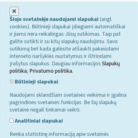
Uždaryti
Šioje svetainėje naudojami slapukai
(angl.
cookies). Būtinieji slapukai įdiegiami automatiškai
ir jiems nėra reikalingas Jūsų sutikimas. Taip pat
galite sutikti ir su kitų slapukų naudojimu. Savo
sutikimą bet kada galėsite atšaukti pakeisdami
interneto naršyklės nustatymus ir ištrindami
įrašytus slapukus. Daugiau informacijos
Slapukų
politika
;
Privatumo politika.
Būtinieji slapukai
Naudojami sklandžiam svetainės veikimui ir įgalina
pagrindines svetainės funkcijas. Be šių slapukų
svetainė negali tinkamai veikti.
Analitiniai slapukai
Renka statistinę informaciją apie svetainės