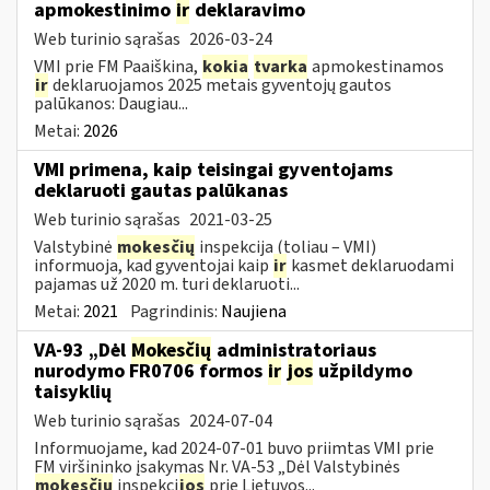
apmokestinimo
ir
deklaravimo
Web turinio sąrašas
2026-03-24
VMI prie FM Paaiškina,
kokia
tvarka
apmokestinamos
ir
deklaruojamos 2025 metais gyventojų gautos
palūkanos: Daugiau...
Metai:
2026
VMI primena, kaip teisingai gyventojams
deklaruoti gautas palūkanas
Web turinio sąrašas
2021-03-25
Valstybinė
mokesčių
inspekcija (toliau – VMI)
informuoja, kad gyventojai kaip
ir
kasmet deklaruodami
pajamas už 2020 m. turi deklaruoti...
Metai:
2021
Pagrindinis:
Naujiena
VA-93 „Dėl
Mokesčių
administratoriaus
nurodymo FR0706 formos
ir
jos
užpildymo
taisyklių
Web turinio sąrašas
2024-07-04
Informuojame, kad 2024-07-01 buvo priimtas VMI prie
FM viršininko įsakymas Nr. VA-53 „Dėl Valstybinės
mokesčių
inspekci
jos
prie Lietuvos...