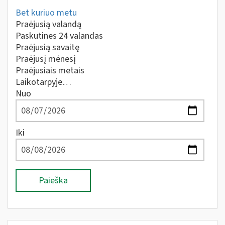
Bet kuriuo metu
Praėjusią valandą
Paskutines 24 valandas
Praėjusią savaitę
Praėjusį mėnesį
Praėjusiais metais
Laikotarpyje…
Nuo
Iki
Paieška