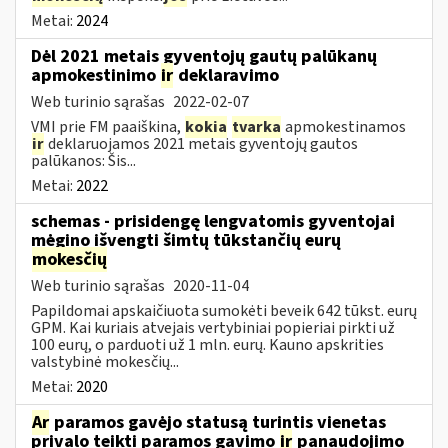
Metai:
2024
Dėl 2021 metais gyventojų gautų palūkanų
apmokestinimo
ir
deklaravimo
Web turinio sąrašas
2022-02-07
VMI prie FM paaiškina,
kokia
tvarka
apmokestinamos
ir
deklaruojamos 2021 metais gyventojų gautos
palūkanos: Šis...
Metai:
2022
schemas - prisidengę lengvatomis gyventojai
mėgino išvengti šimtų tūkstančių eurų
mokesčių
Web turinio sąrašas
2020-11-04
Papildomai apskaičiuota sumokėti beveik 642 tūkst. eurų
GPM. Kai kuriais atvejais vertybiniai popieriai pirkti už
100 eurų, o parduoti už 1 mln. eurų. Kauno apskrities
valstybinė mokesčių...
Metai:
2020
Ar
paramos gavėjo statusą turintis vienetas
privalo teikti paramos gavimo
ir
panaudojimo