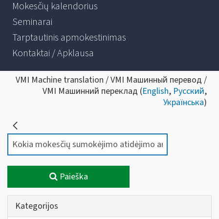
Mokesčių kalendorius
Seminarai
Tarptautinis apmokestinimas
Kontaktai / Apklausa
VMI Machine translation / VMI Машинный перевод /
VMI Машинний переклад (
English
,
Русский
,
Українська
)
Paieška
Kategorijos