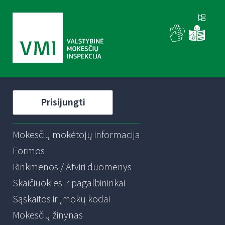
Prisijungti
Mokesčių mokėtojų informacija
Formos
Rinkmenos / Atviri duomenys
Skaičiuoklės ir pagalbininkai
Sąskaitos ir įmokų kodai
Mokesčių žinynas