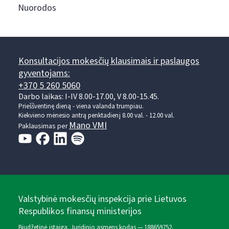
Nuorodos
Konsultacijos mokesčių klausimais ir paslaugos
gyventojams:
+370 5 260 5060
Darbo laikas: I-IV 8.00-17.00, V 8.00-15.45.
Prieššventinę dieną - viena valanda trumpiau.
Kiekvieno mėnesio antrą penktadienį 8.00 val. - 12.00 val.
Mano VMI
Paklausimas per
Valstybinė mokesčių inspekcija prie Lietuvos
Respublikos finansų ministerijos
Biudžetinė įstaiga. Juridinio asmens kodas — 188659752,