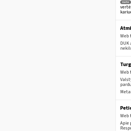
nato
vertė
kari
Atmi
Web t
DUK a
nekil
Turg
Web t
Valst
pardu
Metai
Peti
Web t
Apie 
Respu