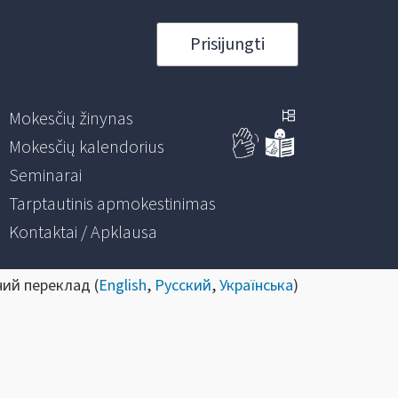
Prisijungti
Mokesčių žinynas
Mokesčių kalendorius
Seminarai
Tarptautinis apmokestinimas
Kontaktai / Apklausa
ний переклад (
English
,
Русский
,
Українська
)