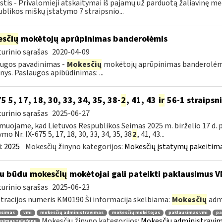
tis - Privalomieji atskaitymai iš pajamų už parduotą žaliavinę m
blikos miškų įstatymo 7 straipsnio...
sčių
mokėtojų aprūpinimas banderolėmis
urinio sąrašas
2020-04-09
ugos pavadinimas -
Mokesčių
mokėtojų aprūpinimas banderolėmis.
ys. Paslaugos apibūdinimas: ...
75 5, 17, 18, 30, 33, 34, 35, 38-
2
, 41, 43
ir
56-1 straipsn
urinio sąrašas
2025-06-27
muojame, kad Lietuvos Respublikos Seimas 2025 m. birželio 17 d.
mo Nr. IX-675 5, 17, 18, 30, 33, 34, 35, 38
2
, 41, 43...
:
2025
Mokesčių žinyno kategorijos:
Mokesčių įstatymų pakeitima
iu būdu
mokesčių
mokėtojai gali pateikti paklausimus V
urinio sąrašas
2025-06-23
tracijos numeris KM0190 Ši informacija skelbiama:
Mokesčių
adm
usimas
vmi
mokesčių administravimas
mokesčių mokėtojas
paklausimas vmi
pa
Mokesčių žinyno kategorijos:
Mokesčių administravim
usimas telefonu