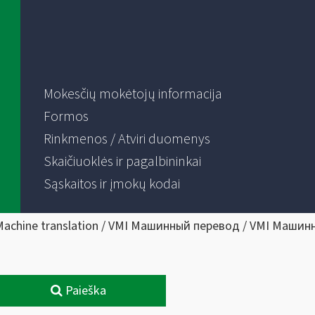
Mokesčių mokėtojų informacija
Formos
Rinkmenos / Atviri duomenys
Skaičiuoklės ir pagalbininkai
Sąskaitos ir įmokų kodai
Machine translation / VMI Машинный перевод / VMI Машин
Paieška