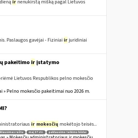
edieną
ir
nenukirstą mišką pagal Lietuvos
 Paslaugos gavėjai - Fiziniai
ir
juridiniai
ių pakeitimo
ir
įstatymo
 priėmė Lietuvos Respublikos pelno mokesčio
i » Pelno mokesčio pakeitimai nuo 2026 m.
MI?
inistratoriaus
ir
mokesčių
mokėtojo teisės...
klausimas raštu
maį 37 str.
paklausimo teikimo būdai
as » Mokesčių administratoriaus ir mokesčių