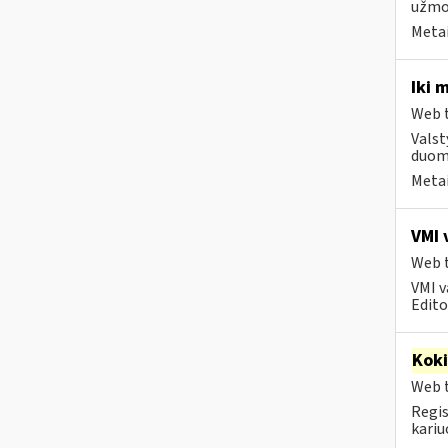
užmok
Metai
Iki 
Web t
Valst
duome
Metai
VMI 
Web t
VMI v
Editos
Kok
Web t
Regis
kariu