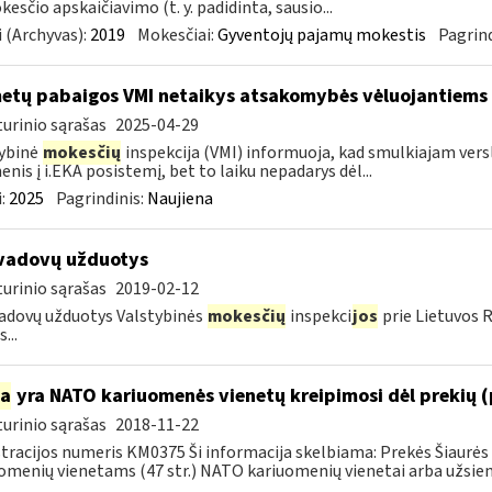
esčio apskaičiavimo (t. y. padidinta, sausio...
 (Archyvas):
2019
Mokesčiai:
Gyventojų pajamų mokestis
Pagrind
metų pabaigos VMI netaikys atsakomybės vėluojantiems 
urinio sąrašas
2025-04-29
ybinė
mokesčių
inspekcija (VMI) informuoja, kad smulkiajam verslui
nis į i.EKA posistemį, bet to laiku nepadarys dėl...
:
2025
Pagrindinis:
Naujiena
vadovų užduotys
urinio sąrašas
2019-02-12
adovų užduotys Valstybinės
mokesčių
inspekci
jos
prie Lietuvos 
...
ia
yra NATO kariuomenės vienetų kreipimosi dėl prekių 
urinio sąrašas
2018-11-22
tracijos numeris KM0375 Ši informacija skelbiama: Prekės Šiaurės 
omenių vienetams (47 str.) NATO kariuomenių vienetai arba užsienio