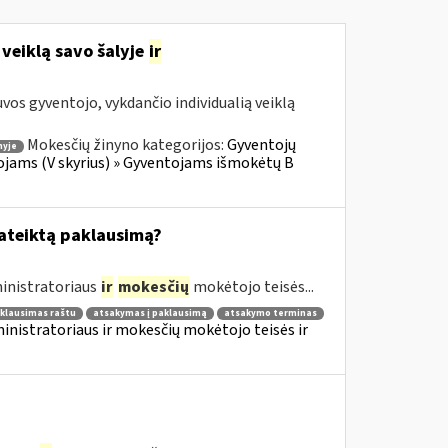
 veiklą savo šalyje
ir
os gyventojo, vykdančio individualią veiklą
Mokesčių žinyno kategorijos:
Gyventojų
nyje
ojams (V skyrius) » Gyventojams išmokėtų B
pateiktą paklausimą?
inistratoriaus
ir
mokesčių
mokėtojo teisės...
klausimas raštu
atsakymas į paklausimą
atsakymo terminas
nistratoriaus ir mokesčių mokėtojo teisės ir