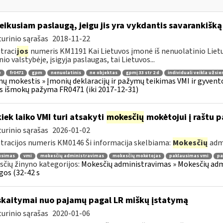
teikusiam paslaugą, jeigu jis yra vykdantis savarankišką
urinio sąrašas
2018-11-22
traci
jos
numeris KM1191 Kai Lietuvos įmonė iš nenuolatinio Lietuv
nio valstybėje, įsigyja paslaugas, tai Lietuvos...
ė
fr0471
gpm
nenuolatinis
ne objektas
gpmį 33 str 2 d
individuali veikla užsie
ų mokestis » Įmonių deklaracijų ir pažymų teikimas VMI ir gyvent
s išmokų pažyma FR0471 (iki 2017-12-31)
kiek laiko VMI turi atsakyti
mokesčių
mokėtojui į raštu 
urinio sąrašas
2026-01-02
tracijos numeris KM0146 Ši informacija skelbiama:
Mokesčių
adm
usimas
vmi
mokesčių administravimas
mokesčių mokėtojas
paklausimas vmi
pa
čių žinyno kategorijos:
Mokesčių administravimas » Mokesčių admi
gos (32-42 s
skaitymai nuo pajamų pagal LR miškų įstatymą
urinio sąrašas
2020-01-06