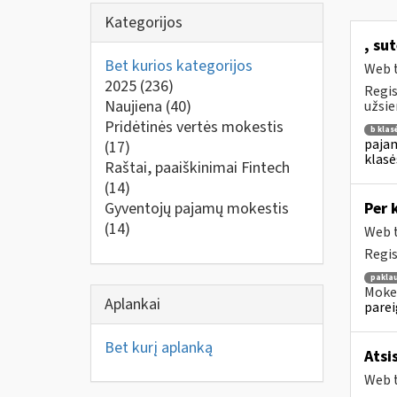
Kategorijos
, su
Bet kurios kategorijos
Web t
2025
(236)
Regis
Naujiena
(40)
užsie
Pridėtinės vertės mokestis
b klas
pajam
(17)
klasė
Raštai, paaiškinimai Fintech
(14)
Gyventojų pajamų mokestis
Per 
(14)
Web t
Regis
pakla
Mokes
Aplankai
parei
Bet kurį aplanką
Atsi
Web t