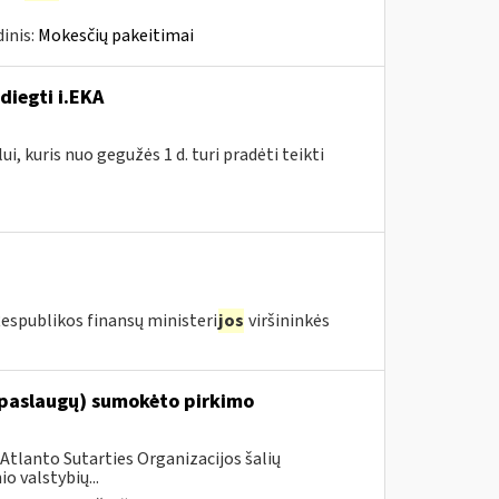
inis:
Mokesčių pakeitimai
diegti i.EKA
, kuris nuo gegužės 1 d. turi pradėti teikti
Respublikos finansų ministeri
jos
viršininkės
(paslaugų) sumokėto pirkimo
Atlanto Sutarties Organizacijos šalių
 valstybių...