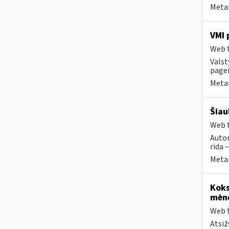
Metai
VMI 
Web t
Valst
pagei
Metai
Šiau
Web t
Autom
rida 
Metai
Koks
mėn
Web t
Atsiž