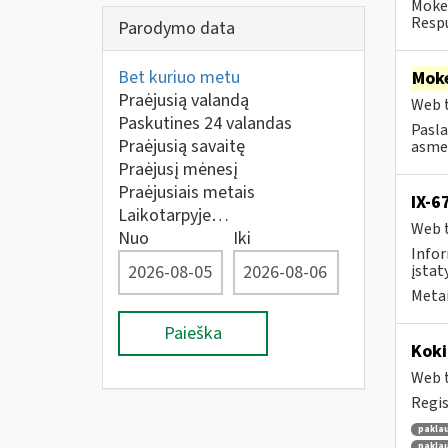
Mokes
Respu
Parodymo data
Bet kuriuo metu
Moke
Praėjusią valandą
Web t
Paskutines 24 valandas
Pasla
Praėjusią savaitę
asmen
Praėjusį mėnesį
Praėjusiais metais
IX-6
Laikotarpyje…
Web t
Nuo
Iki
Infor
įstaty
Metai
Paieška
Kok
Web t
Regis
pakla
pakla