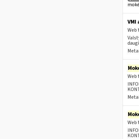
mokėt
VMI 
Web t
Valst
daugi
Metai
Moke
Web t
INFO
KONTA
Metai
Moke
Web t
INFO
KONTA