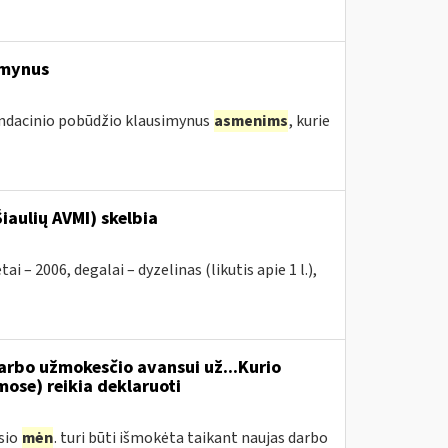
imynus
endacinio pobūdžio klausimynus
asmenims
, kurie
iaulių AVMI) skelbia
2006, degalai – dyzelinas (likutis apie 1 l.),
rbo užmokesčio avansui už...Kurio
se) reikia deklaruoti
usio
mėn
. turi būti išmokėta taikant naujas darbo