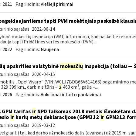
:
2021
Pagrindinis:
Viešieji pirkimai
pageidaujantiems tapti PVM mokėtojais paskelbė klaus
urinio sąrašas
2022-06-14
ybinė mokesčių inspekcija (VMI) informuoja, kad paskelbė rekom
dauja tapti Pridėtinės vertės mokesčio (PVM)...
:
2022
Pagrindinis:
Naujiena
lių apskrities valstybinė
mokesčių
inspekcija (toliau — Š
urinio sąrašas
2026-04-15
obilis „Opel Vivaro“ (VIN: W0LJ7BDB66V614168) pagaminimo metai – 
– 329 399 km., darbinis tūris –
2
463 cm³, galia –...
:
2026
Pagrindinis:
Aukcionai ir turto pardavimai
 GPM tarifas
ir
NPD taikomas 2018 metais išmokėtam da
esio
ir
kurių metų deklaracijose (GPM312
ir
GPM313 formo
urinio sąrašas
2019-03-12
velgiant į tai, kad darbo užmokesčio dalis (avansas) už 2019 m. sa