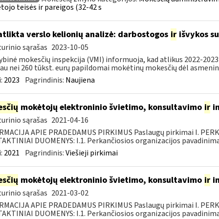
ojo teisės ir pareigos (32-42 s
atlikta verslo kelionių analizė: darbostogos
ir
išvykos su
urinio sąrašas
2023-10-05
ybinė mokesčių inspekcija (VMI) informuoja, kad atlikus 2022-2023 
au nei 260 tūkst. eurų papildomai mokėtinų mokesčių dėl asmeninių
:
2023
Pagrindinis:
Naujiena
sčių
mokėtojų elektroninio švietimo, konsultavimo
ir
i
urinio sąrašas
2021-04-16
RMACIJA APIE PRADEDAMUS PIRKIMUS Paslaugų pirkimai I. PER
KTINIAI DUOMENYS: I.1. Perkančiosios organizacijos pavadinimas
:
2021
Pagrindinis:
Viešieji pirkimai
sčių
mokėtojų elektroninio švietimo, konsultavimo
ir
i
urinio sąrašas
2021-03-02
RMACIJA APIE PRADEDAMUS PIRKIMUS Paslaugų pirkimai I. PER
KTINIAI DUOMENYS: I.1. Perkančiosios organizacijos pavadinimas