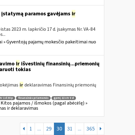
o įstatymą paramos gavėjams
ir
stas 2023 m. lapkričio 17 d. įsakymas Nr. VA-84
...
i » Gyventojų pajamų mokesčio pakeitimai nuo
rdavimo
ir
išvestinių finansinių...priemonių
aruoti tokias
mokėjimas
ir
deklaravimas Finansinių priemonių
r 1 d 30 p
finansinės priemonės
gpmį 22 str 3 d
Kitos pajamos / išmokos (pagal abėcėlę) »
as ir deklaravimas
1
...
29
30
31
...
365