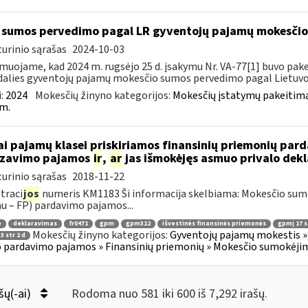
sumos pervedimo pagal LR gyventojų pajamų mokesči
urinio sąrašas
2024-10-03
muojame, kad 2024 m. rugsėjo 25 d. įsakymu Nr. VA-77[1] buvo pakei
dalies gyventojų pajamų mokesčio sumos pervedimo pagal Lietuvos
:
2024
Mokesčių žinyno kategorijos:
Mokesčių įstatymų pakeitima
m.
ai pajamų klasei priskiriamos finansinių priemonių pa
izavimo pajamos
ir
,
ar
jas išmokėjęs asmuo privalo dekl
urinio sąrašas
2018-11-22
traci
jos
numeris KM1183 Ši informacija skelbiama: Mokesčio su
au – FP) pardavimo pajamos...
ė
deklaravimas
fr0471
gpm
gpm312
išvestinės finansinės priemonės
gpmį 17 st
Mokesčių žinyno kategorijos:
Gyventojų pajamų mokestis » 
3 str 2 d
 pardavimo pajamos » Finansinių priemonių » Mokesčio sumokėjim
šų(-ai)
Rodoma nuo 581 iki 600 iš 7,292 irašų.