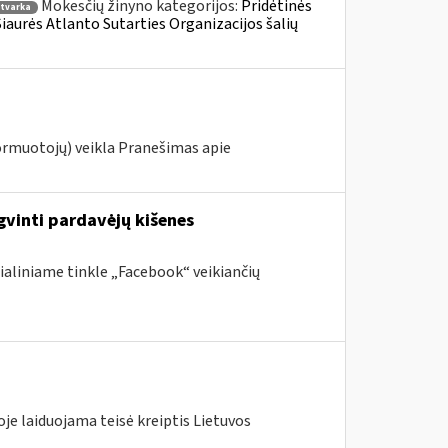
Mokesčių žinyno kategorijos:
Pridėtinės
tvarka
 Šiaurės Atlanto Sutarties Organizacijos šalių
ormuotojų) veikla Pranešimas apie
gvinti pardavėjų kišenes
ialiniame tinkle „Facebook“ veikiančių
je laiduojama teisė kreiptis Lietuvos