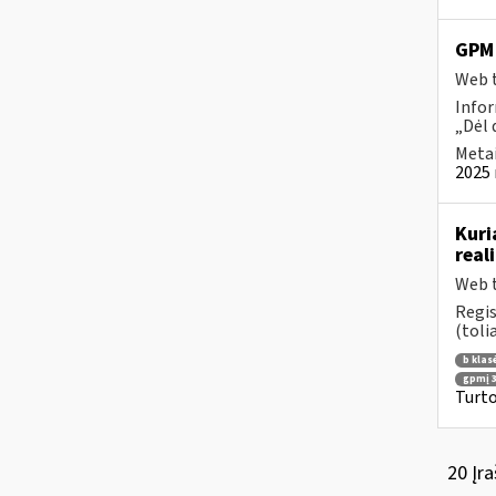
GPM 
Web t
Infor
„Dėl 
Metai
2025 
Kuri
real
Web t
Regis
(toli
b klas
gpmį 3
Turto
20 Įra