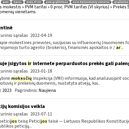
pvm
0 proc
pvmį 47 str
pvm grąžinimas
nato kariuomenių vienetai
grąžinimo 
s mokestis » PVM tarifai » 0 proc. PVM tarifas (VI skyrius) » Prekės
uomenių vienetams
ntinė
urinio sąrašas
2022-04-19
pie mokestines prievoles, susijusias su influencerių (nuomonės f
nojamojo turto agento (brokerio), finansinės apskaitos ir /
ar
...
uje įsigytos
ir
internete perparduotos prekės gali palen
urinio sąrašas
2023-01-18
ybinė
mokesčių
inspekcija (VMI) informuoja, kad analizuojant soc
otuvių ir prekeivių duomenis, nustatyta atvejų, kai...
:
2023
Pagrindinis:
Naujiena
cijų komisijos veikla
urinio sąrašas
2023-07-11
petici
jos
teisę Petici
jos
teisė — Lietuvos Respublikos Konstitucijo
blikos peticijų...