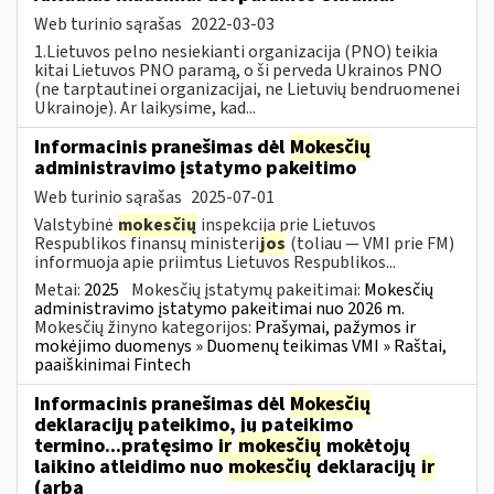
Web turinio sąrašas
2022-03-03
1.Lietuvos pelno nesiekianti organizacija (PNO) teikia
kitai Lietuvos PNO paramą, o ši perveda Ukrainos PNO
(ne tarptautinei organizacijai, ne Lietuvių bendruomenei
Ukrainoje). Ar laikysime, kad...
Informacinis pranešimas dėl
Mokesčių
administravimo įstatymo pakeitimo
Web turinio sąrašas
2025-07-01
Valstybinė
mokesčių
inspekcija prie Lietuvos
Respublikos finansų ministeri
jos
(toliau — VMI prie FM)
informuoja apie priimtus Lietuvos Respublikos...
Metai:
2025
Mokesčių įstatymų pakeitimai:
Mokesčių
administravimo įstatymo pakeitimai nuo 2026 m.
Mokesčių žinyno kategorijos:
Prašymai, pažymos ir
mokėjimo duomenys » Duomenų teikimas VMI » Raštai,
paaiškinimai Fintech
Informacinis pranešimas dėl
Mokesčių
deklaracijų pateikimo, jų pateikimo
termino...pratęsimo
ir
mokesčių
mokėtojų
laikino atleidimo nuo
mokesčių
deklaracijų
ir
(arba