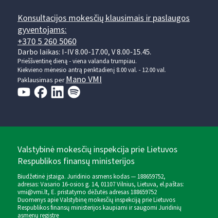
Konsultacijos mokesčių klausimais ir paslaugos
gyventojams:
+370 5 260 5060
Darbo laikas: I-IV 8.00-17.00, V 8.00-15.45.
Prieššventinę dieną - viena valanda trumpiau.
Kiekvieno mėnesio antrą penktadienį 8.00 val. - 12.00 val.
Mano VMI
Paklausimas per
Valstybinė mokesčių inspekcija prie Lietuvos
Respublikos finansų ministerijos
Biudžetinė įstaiga. Juridinio asmens kodas — 188659752,
adresas: Vasario 16-osios g. 14, 01107 Vilnius, Lietuva, el.paštas:
vmi@vmi.lt
, E. pristatymo dėžutės adresas 188659752
Duomenys apie Valstybinę mokesčių inspekciją prie Lietuvos
Respublikos finansų ministerijos kaupiami ir saugomi Juridinių
asmenų registre