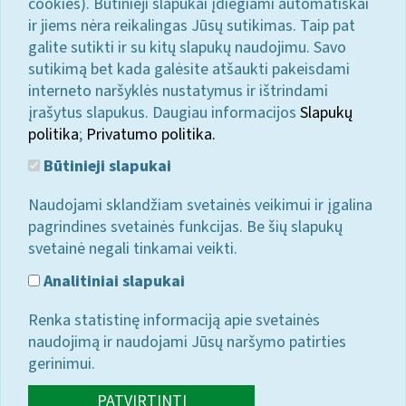
cookies). Būtinieji slapukai įdiegiami automatiškai
ir jiems nėra reikalingas Jūsų sutikimas. Taip pat
galite sutikti ir su kitų slapukų naudojimu. Savo
sutikimą bet kada galėsite atšaukti pakeisdami
interneto naršyklės nustatymus ir ištrindami
įrašytus slapukus. Daugiau informacijos
Slapukų
politika
;
Privatumo politika.
Būtinieji slapukai
Naudojami sklandžiam svetainės veikimui ir įgalina
pagrindines svetainės funkcijas. Be šių slapukų
svetainė negali tinkamai veikti.
Analitiniai slapukai
Renka statistinę informaciją apie svetainės
naudojimą ir naudojami Jūsų naršymo patirties
gerinimui.
PATVIRTINTI