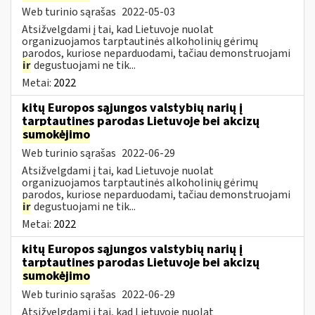
Web turinio sąrašas
2022-05-03
Atsižvelgdami į tai, kad Lietuvoje nuolat
organizuojamos tarptautinės alkoholinių gėrimų
parodos, kuriose neparduodami, tačiau demonstruojami
ir
degustuojami ne tik...
Metai:
2022
kitų Europos sąjungos valstybių narių į
tarptautines parodas Lietuvoje bei akcizų
sumokėjimo
Web turinio sąrašas
2022-06-29
Atsižvelgdami į tai, kad Lietuvoje nuolat
organizuojamos tarptautinės alkoholinių gėrimų
parodos, kuriose neparduodami, tačiau demonstruojami
ir
degustuojami ne tik...
Metai:
2022
kitų Europos sąjungos valstybių narių į
tarptautines parodas Lietuvoje bei akcizų
sumokėjimo
Web turinio sąrašas
2022-06-29
Atsižvelgdami į tai, kad Lietuvoje nuolat