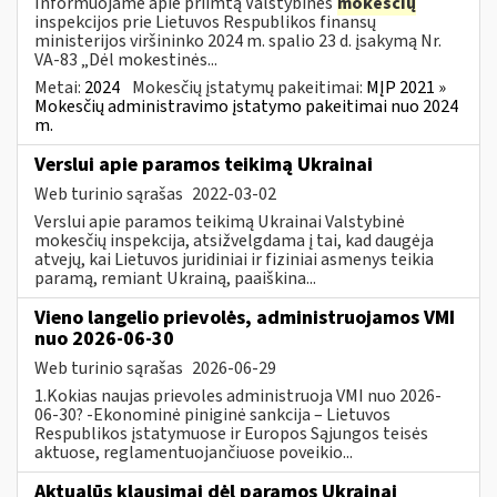
Informuojame apie priimtą Valstybinės
mokesčių
inspekcijos prie Lietuvos Respublikos finansų
ministerijos viršininko 2024 m. spalio 23 d. įsakymą Nr.
VA-83 „Dėl mokestinės...
Metai:
2024
Mokesčių įstatymų pakeitimai:
MĮP 2021 »
Mokesčių administravimo įstatymo pakeitimai nuo 2024
m.
Verslui apie paramos teikimą Ukrainai
Web turinio sąrašas
2022-03-02
Verslui apie paramos teikimą Ukrainai Valstybinė
mokesčių inspekcija, atsižvelgdama į tai, kad daugėja
atvejų, kai Lietuvos juridiniai ir fiziniai asmenys teikia
paramą, remiant Ukrainą, paaiškina...
Vieno langelio prievolės, administruojamos VMI
nuo 2026-06-30
Web turinio sąrašas
2026-06-29
1.Kokias naujas prievoles administruoja VMI nuo 2026-
06-30? -Ekonominė piniginė sankcija – Lietuvos
Respublikos įstatymuose ir Europos Sąjungos teisės
aktuose, reglamentuojančiuose poveikio...
Aktualūs klausimai dėl paramos Ukrainai