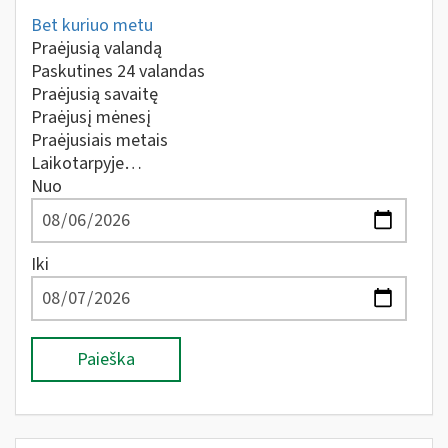
Bet kuriuo metu
Praėjusią valandą
Paskutines 24 valandas
Praėjusią savaitę
Praėjusį mėnesį
Praėjusiais metais
Laikotarpyje…
Nuo
Iki
Paieška