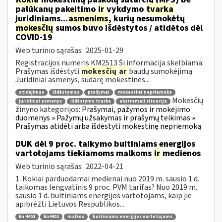
palūkanų pakeitimo
ir
vykdymo
tvarka
juridiniams...
asmenims
, kurių nesumokėtų
mokesčių
sumos buvo išdėstytos / atidėtos dėl
COVID-19
Web turinio sąrašas
2025-01-29
Registracijos numeris KM2513 Ši informacija skelbiama:
Prašymas išdėstyti
mokesčių
ar
baudų sumokėjimą
Juridiniai asmenys, sudarę mokestinės...
atidėjimas
išdėstymas
prašymai
mokestinė nepriemoka
Mokesčių
juridiniai asmenys
išdėstymo tvarka
ekstremali situacija
žinyno kategorijos:
Prašymai, pažymos ir mokėjimo
duomenys » Pažymų užsakymas ir prašymų teikimas »
Prašymas atidėti arba išdėstyti mokestinę nepriemoką
DUK dėl 9 proc. taikymo buitiniams energijos
vartotojams tiekiamoms malkoms
ir
medienos
Web turinio sąrašas
2022-04-21
1. Kokiai parduodamai medienai nuo 2019 m. sausio 1 d.
taikomas lengvatinis 9 proc. PVM tarifas? Nuo 2019 m.
sausio 1 d. buitiniams energijos vartotojams, kaip jie
apibrėžti Lietuvos Respublikos...
kn 4401
kn4401
malkos
buitiniams energijos vartotojams