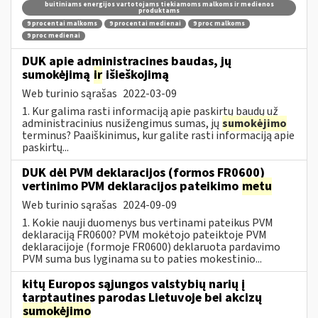
buitiniams energijos vartotojams tiekiamoms malkoms ir medienos
produktams
9 procentai malkoms
9 procentai medienai
9 proc malkoms
9 proc medienai
DUK apie administracines baudas, jų
sumokėjimą
ir
išieškojimą
Web turinio sąrašas
2022-03-09
1. Kur galima rasti informaciją apie paskirtų baudų už
administracinius nusižengimus sumas, jų
sumokėjimo
terminus? Paaiškinimus, kur galite rasti informaciją apie
paskirtų...
DUK dėl PVM deklaracijos (formos FR0600)
vertinimo PVM deklaracijos pateikimo
metu
Web turinio sąrašas
2024-09-09
1. Kokie nauji duomenys bus vertinami pateikus PVM
deklaraciją FR0600? PVM mokėtojo pateiktoje PVM
deklaracijoje (formoje FR0600) deklaruota pardavimo
PVM suma bus lyginama su to paties mokestinio...
kitų Europos sąjungos valstybių narių į
tarptautines parodas Lietuvoje bei akcizų
sumokėjimo