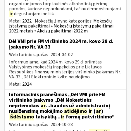
organizuojamos tarptautinės alkoholinių gėrimų
parodos, kuriose neparduodami, tačiau demonstruojami
ir
degustuojami ne tik...
Metai:
2022
Mokesčių žinyno kategorijos:
Mokesčių
įstatymų pakeitimai » Mokesčių įstatymų pakeitimai
2022 metais » Akcizų pakeitimai 2022 m.
Dėl VMI prie FM viršininko 2024 m. kovo 29 d.
įsakymo Nr. VA-33
Web turinio sąrašas
2024-04-02
Informuojame, kad 2024 m. kovo 29 d. priimtas
Valstybinės mokesčių inspekcijos prie Lietuvos
Respublikos finansų ministerijos viršininko įsakymas Nr.
VA-33 „Dėl Elektroninio kvito naudojimo...
Metai:
2024
Informacinis pranešimas „Dėl VMI prie FM
viršininko įsakymo „Dėl Mokestinės
nepriemokos
ar
...baudos už administracinį
nusižengimą mokėjimo
atidėjimo
ir
(
ar
)
išdėstymo
taisyklių...
ir
formų patvirtinimo“
Web turinio sąrašas
2024-10-28