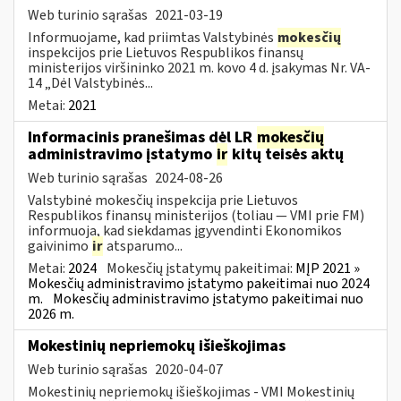
Web turinio sąrašas
2021-03-19
Informuojame, kad priimtas Valstybinės
mokesčių
inspekcijos prie Lietuvos Respublikos finansų
ministerijos viršininko 2021 m. kovo 4 d. įsakymas Nr. VA-
14 „Dėl Valstybinės...
Metai:
2021
Informacinis pranešimas dėl LR
mokesčių
administravimo įstatymo
ir
kitų teisės aktų
Web turinio sąrašas
2024-08-26
Valstybinė mokesčių inspekcija prie Lietuvos
Respublikos finansų ministerijos (toliau — VMI prie FM)
informuoja, kad siekdamas įgyvendinti Ekonomikos
gaivinimo
ir
atsparumo...
Metai:
2024
Mokesčių įstatymų pakeitimai:
MĮP 2021 »
Mokesčių administravimo įstatymo pakeitimai nuo 2024
m.
Mokesčių administravimo įstatymo pakeitimai nuo
2026 m.
Mokestinių nepriemokų išieškojimas
Web turinio sąrašas
2020-04-07
Mokestinių nepriemokų išieškojimas - VMI Mokestinių