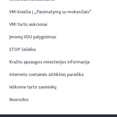
VMI kviečia į „Pasimatymą su mokesčiais“
VMI turto aukcionai
Įmonių VDU palyginimas
STOP šešėliui
Krašto apsaugos ministerijos informacija
Interneto svetainės atitikties paraiška
Ieškome turto savininkų
Nuorodos