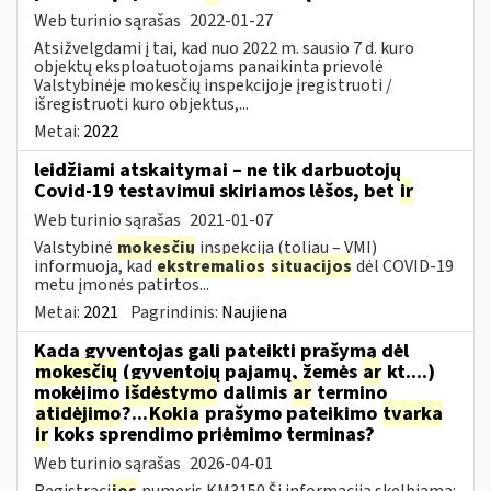
Web turinio sąrašas
2022-01-27
Atsižvelgdami į tai, kad nuo 2022 m. sausio 7 d. kuro
objektų eksploatuotojams panaikinta prievolė
Valstybinėje mokesčių inspekcijoje įregistruoti /
išregistruoti kuro objektus,...
Metai:
2022
leidžiami atskaitymai – ne tik darbuotojų
Covid-19 testavimui skiriamos lėšos, bet
ir
Web turinio sąrašas
2021-01-07
Valstybinė
mokesčių
inspekcija (toliau – VMI)
informuoja, kad
ekstremalios
situacijos
dėl COVID-19
metu įmonės patirtos...
Metai:
2021
Pagrindinis:
Naujiena
Kada gyventojas gali pateikti prašymą dėl
mokesčių
(gyventojų pajamų, žemės
ar
kt....)
mokėjimo
išdėstymo
dalimis
ar
termino
atidėjimo
?...
Kokia
prašymo pateikimo
tvarka
ir
koks sprendimo priėmimo terminas?
Web turinio sąrašas
2026-04-01
Registraci
jos
numeris KM3150 Ši informacija skelbiama: