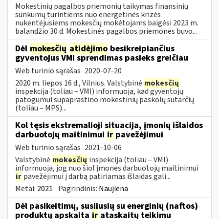
Mokestinių pagalbos priemonių taikymas finansinių
sunkumų turintiems nuo energetinės krizės
nukentėjusiems mokesčių mokėtojams baigėsi 2023 m.
balandžio 30 d. Mokestinės pagalbos priemonės buvo...
Dėl
mokesčių
atidėjimo
besikreipiančius
gyventojus VMI sprendimas pasieks greičiau
Web turinio sąrašas
2020-07-20
2020 m. liepos 16 d., Vilnius. Valstybinė
mokesčių
inspekcija (toliau – VMI) informuoja, kad gyventojų
patogumui supaprastino mokestinių paskolų sutarčių
(toliau – MPS)...
Kol tęsis ekstremalioji situacija, įmonių išlaidos
darbuotojų maitinimui
ir
pavežėjimui
Web turinio sąrašas
2021-10-06
Valstybinė
mokesčių
inspekcija (toliau – VMI)
informuoja, jog nuo šiol įmonės darbuotojų maitinimui
ir
pavežėjimui į darbą patiriamas išlaidas gali...
Metai:
2021
Pagrindinis:
Naujiena
Dėl pasikeitimų, susijusių su energinių (naftos)
produktų apskaita
ir
ataskaitų teikimu