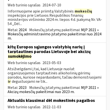
Web turinio sąrašas
2024-07-10
Informuojame apie priimtą Valstybinės
mokesčių
inspekcijos prie Lietuvos Respublikos finansų
ministerijos viršininko 2024 m. liepos 4 d. įsakymą Nr. VA-
54 „Dėl...
Metai:
2024
Mokesčių įstatymų pakeitimai:
MĮP 2021 »
Mokesčių administravimo įstatymo pakeitimai nuo 2024
m.
kitų Europos sąjungos valstybių narių į
tarptautines parodas Lietuvoje bei akcizų
sumokėjimo
Web turinio sąrašas
2023-05-03
Atsižvelgdami į tai, kad Lietuvoje nuolat
organizuojamos tarptautinės alkoholinių gėrimų
parodos, kuriose neparduodami, tačiau demonstruojami
ir
degustuojami ne tik...
Metai:
2023
Mokesčių įstatymų pakeitimai:
MĮP 2021 »
Akcizų mokesčių pakeitimai nuo 2023 m.
Aktualūs klausimai dėl mokestinės pagalbos
Web turinio sąrašas
2022-11-03