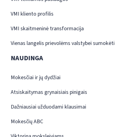
VMI kliento profilis
VMI skaitmeninė transformacija
Vienas langelis prievolėms valstybei sumokėti
NAUDINGA
Mokesčiai ir jų dydžiai
Atsiskaitymas grynaisiais pinigais
Dažniausiai užduodami klausimai
Mokesčių ABC
Viktorina moksleiviams