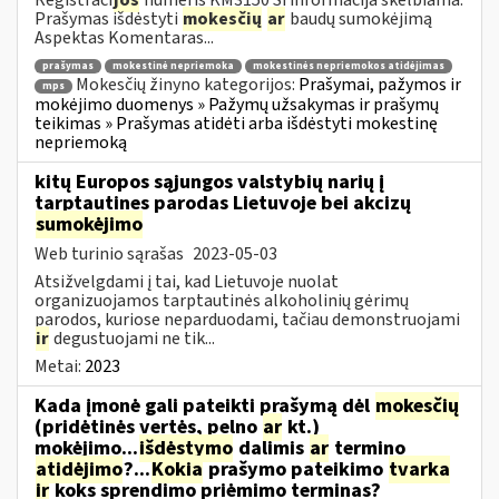
Prašymas išdėstyti
mokesčių
ar
baudų sumokėjimą
Aspektas Komentaras...
prašymas
mokestinė nepriemoka
mokestinės nepriemokos atidėjimas
Mokesčių žinyno kategorijos:
Prašymai, pažymos ir
mps
mokėjimo duomenys » Pažymų užsakymas ir prašymų
teikimas » Prašymas atidėti arba išdėstyti mokestinę
nepriemoką
kitų Europos sąjungos valstybių narių į
tarptautines parodas Lietuvoje bei akcizų
sumokėjimo
Web turinio sąrašas
2023-05-03
Atsižvelgdami į tai, kad Lietuvoje nuolat
organizuojamos tarptautinės alkoholinių gėrimų
parodos, kuriose neparduodami, tačiau demonstruojami
ir
degustuojami ne tik...
Metai:
2023
Kada įmonė gali pateikti prašymą dėl
mokesčių
(pridėtinės vertės, pelno
ar
kt.)
mokėjimo...
išdėstymo
dalimis
ar
termino
atidėjimo
?...
Kokia
prašymo pateikimo
tvarka
ir
koks sprendimo priėmimo terminas?