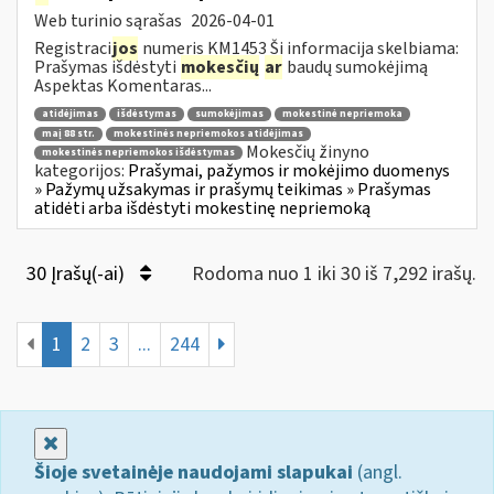
Web turinio sąrašas
2026-04-01
Registraci
jos
numeris KM1453 Ši informacija skelbiama:
Prašymas išdėstyti
mokesčių
ar
baudų sumokėjimą
Aspektas Komentaras...
atidėjimas
išdėstymas
sumokėjimas
mokestinė nepriemoka
maį 88 str.
mokestinės nepriemokos atidėjimas
Mokesčių žinyno
mokestinės nepriemokos išdėstymas
kategorijos:
Prašymai, pažymos ir mokėjimo duomenys
» Pažymų užsakymas ir prašymų teikimas » Prašymas
atidėti arba išdėstyti mokestinę nepriemoką
30 Įrašų(-ai)
Rodoma nuo 1 iki 30 iš 7,292 irašų.
1
2
3
...
244
Uždaryti
Šioje svetainėje naudojami slapukai
(angl.