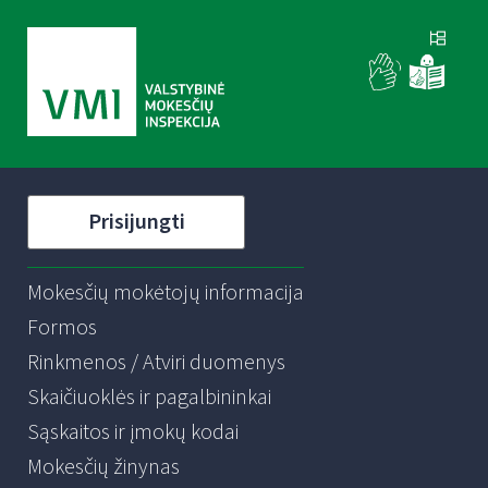
Prisijungti
Mokesčių mokėtojų informacija
Formos
Rinkmenos / Atviri duomenys
Skaičiuoklės ir pagalbininkai
Sąskaitos ir įmokų kodai
Mokesčių žinynas