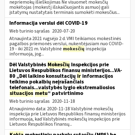
nepriemokų išieškojimas Ne visuomet mokesčių
mokėtojas (mokestį išskaičiuojantis asmuo) gali
įstatymų nustatytais terminais sumokėti mokesčius...
Informacija verslui dėl COVID-19
Web turinio sąrašas
2020-07-20
Atnaujinta 2021 rugsėjo 2 d. VMI teikiamos mokestinės
pagalbos priemonės verslui, nukentėjusiam nuo COVID-
19 - iki 2021 m. Valstybinė
mokesčių
inspekcija
informuoja, jog...
Dėl Valstybinės
Mokesčių
Inspekcijos prie
Lietuvos Respublikos finansų ministerijos...VA-
80 „Dėl laikino konsultacijų
ir
informacijos
teikimo pokalbių neįrašančiais
telefonais...valstybės lygio ekstremaliosios
situacijos
metu
“ patvirtinimo
Web turinio sąrašas
2020-11-18
Atnaujinimo data: 2020-11-18 Valstybinė mokesčių
inspekcija prie Lietuvos Respublikos finansų ministerijos
informuoja, kad Valstybinės mokesčių inspekcijos prie
Lietuvos Respublikos finansų...
Kokia
mokestinių paskolų sutarčių (MPS) be