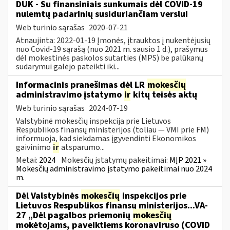
DUK - Su finansiniais sunkumais dėl COVID-19
nulemtų padarinių susiduriančiam verslui
Web turinio sąrašas
2020-07-21
Atnaujinta: 2022-01-19 Įmonės, įtrauktos į nukentėjusių
nuo Covid-19 sąrašą (nuo 2021 m. sausio 1 d.), prašymus
dėl mokestinės paskolos sutarties (MPS) be palūkanų
sudarymui galėjo pateikti iki...
Informacinis pranešimas dėl LR
mokesčių
administravimo įstatymo
ir
kitų teisės aktų
Web turinio sąrašas
2024-07-19
Valstybinė mokesčių inspekcija prie Lietuvos
Respublikos finansų ministerijos (toliau — VMI prie FM)
informuoja, kad siekdamas įgyvendinti Ekonomikos
gaivinimo
ir
atsparumo...
Metai:
2024
Mokesčių įstatymų pakeitimai:
MĮP 2021 »
Mokesčių administravimo įstatymo pakeitimai nuo 2024
m.
Dėl Valstybinės
mokesčių
inspekcijos prie
Lietuvos Respublikos finansų ministerijos...VA-
27 „Dėl pagalbos priemonių
mokesčių
mokėtojams, paveiktiems koronaviruso (COVID