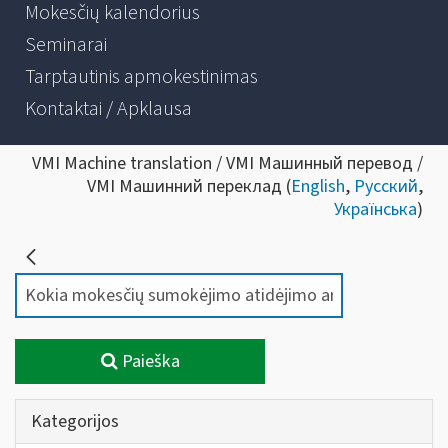
Mokesčių kalendorius
Seminarai
Tarptautinis apmokestinimas
Kontaktai / Apklausa
VMI Machine translation / VMI Машинный перевод /
VMI Машинний переклад (
English
,
Русский
,
Українська
)
Paieška
Kategorijos