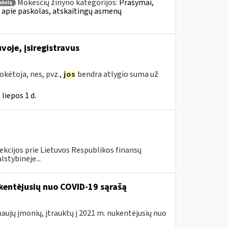
Mokesčių žinyno kategorijos:
Prašymai,
skolą
apie paskolas, atskaitingų asmenų
voje, įsiregistravus
kėtoja, nes, pvz.,
jos
bendra atlygio suma už
liepos 1 d.
ekcijos prie Lietuvos Respublikos finansų
lstybinėje...
kentėjusių nuo COVID-19 sąrašą
naujų įmonių, įtrauktų į 2021 m. nukentėjusių nuo