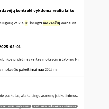
ardavėjų kontrolė vykdoma realiu laiku
legalią veiklą
ir
išvengti
mokesčių
darosi vis
 2025-05-01
ublikos pridėtinės vertės mokesčio įstatymo Nr.
ės mokesčio pakeitimai nuo 2025 m.
e paskolas, atskaitingų asmenų įsiskolinimus,
kreditorinis reikalavimas
kreditorinio reikalavimo perleidimas