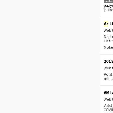
mokėj
pažym
įsisk
Ar
Li
Web t
Ne, t
Lietu
Mokes
2018
Web t
Polit
minis
VMI 
Web t
Valst
COVID