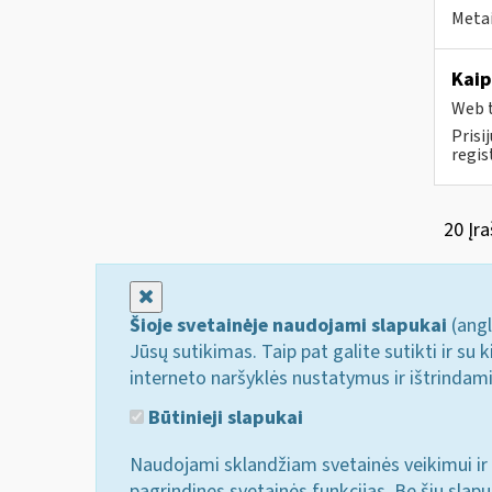
Metai
Kaip
Web t
Prisi
regi
20 Įra
Uždaryti
Šioje svetainėje naudojami slapukai
(angl
Jūsų sutikimas. Taip pat galite sutikti ir s
interneto naršyklės nustatymus ir ištrindam
Būtinieji slapukai
Naudojami sklandžiam svetainės veikimui ir 
pagrindines svetainės funkcijas. Be šių slap