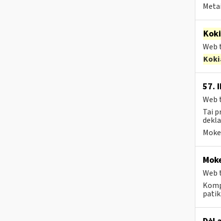
Metai
Kok
Web t
Koki
57. 
Web t
Tai p
dekla
Mokes
Moke
Web t
Komp
patik