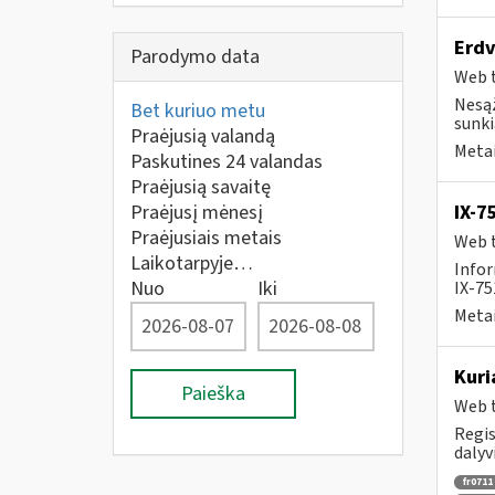
Erdv
Parodymo data
Web t
Nesąž
Bet kuriuo metu
sunkia
Praėjusią valandą
Metai
Paskutines 24 valandas
Praėjusią savaitę
Praėjusį mėnesį
IX-7
Praėjusiais metais
Web t
Laikotarpyje…
Infor
Nuo
Iki
IX-7
Metai
Kuri
Paieška
Web t
Regis
dalyv
fr0711