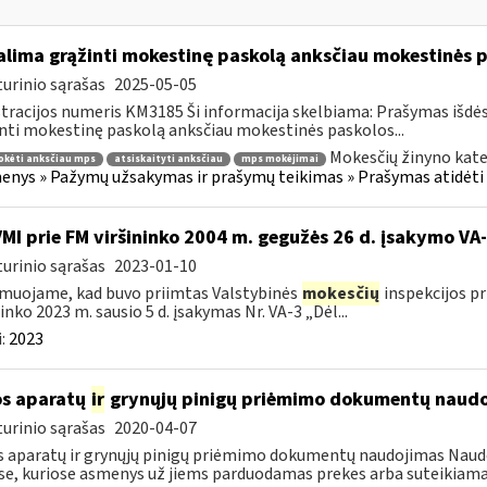
lima grąžinti mokestinę paskolą anksčiau mokestinės p
urinio sąrašas
2025-05-05
tracijos numeris KM3185 Ši informacija skelbiama: Prašymas išdė
nti mokestinę paskolą anksčiau mokestinės paskolos...
Mokesčių žinyno kate
okėti anksčiau mps
atsiskaityti anksčiau
mps mokėjimai
nys » Pažymų užsakymas ir prašymų teikimas » Prašymas atidėti
VMI prie FM viršininko 2004 m. gegužės 26 d. įsakymo V
urinio sąrašas
2023-01-10
muojame, kad buvo priimtas Valstybinės
mokesčių
inspekcijos pr
ninko 2023 m. sausio 5 d. įsakymas Nr. VA-3 „Dėl...
:
2023
s aparatų
ir
grynųjų pinigų priėmimo dokumentų naud
urinio sąrašas
2020-04-07
 aparatų ir grynųjų pinigų priėmimo dokumentų naudojimas Naudoj
se, kuriose asmenys už jiems parduodamas prekes arba suteikiama