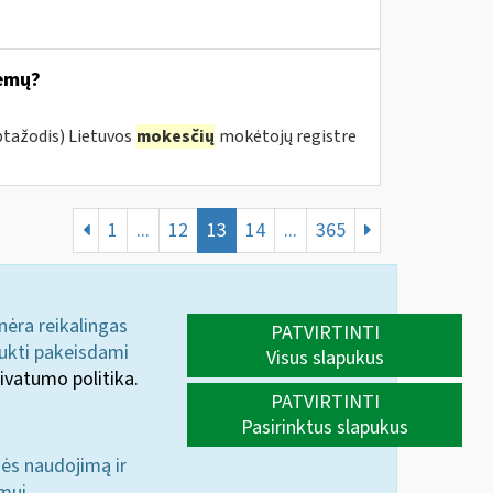
temų?
ptažodis) Lietuvos
mokesčių
mokėtojų registre
1
...
12
13
14
...
365
 nėra reikalingas
PATVIRTINTI
aukti pakeisdami
Visus slapukus
ivatumo politika.
PATVIRTINTI
Pasirinktus slapukus
nės naudojimą ir
mui.