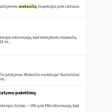
 Valstybinės
mokesčių
inspekcijos prie Lietuvos
terijos informuoja, kad Valstybinės mokesčių
1 m....
čio įstatymas. Mokesčio mokėtojai: Nuolatiniai
s...
tatymo pakeitimų
sterijos (toliau — VMI prie FM) informuoja, kad