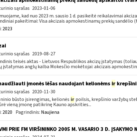
akcizais apmokestinamų prekių sandėlių apskaitos tvar
urinio sąrašas
2023-01-06
muojame, kad nuo 2023 m. sausio 1 d. pasikeitė reikalavimai akciz
ndiniai pakeitimai: Visa akcizais apmokestinamų prekių sandėlio (to
:
2023
zai
urinio sąrašas
2019-08-27
ndinis teisės aktas - Lietuvos Respublikos akcizų įstatymas (tolia
ų įstatymas anglų kalba Mokesčio mokėtojai: akcizais apmokestin
naudžiauti įmonės lėšas naudojant kelionėms
ir
krepšin
urinio sąrašas
2020-11-30
inio būsto įsirengimas, kelionės
ir
poilsis, krepšinio varžybų st
ūrė vieną įmonę patikrinę Kauno apskrities...
:
2020
Pagrindinis:
Naujiena
VMI PRIE FM VIRŠININKO 2005 M. VASARIO 3 D. ĮSAKYMO 