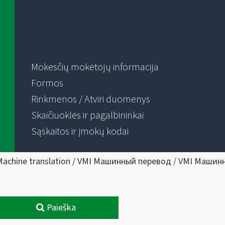
Mokesčių mokėtojų informacija
Formos
Rinkmenos / Atviri duomenys
Skaičiuoklės ir pagalbininkai
Sąskaitos ir įmokų kodai
Machine translation / VMI Машинный перевод / VMI Машин
Paieška