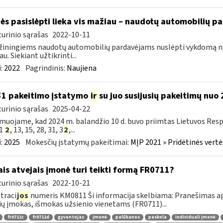
ės pasislėpti lieka vis mažiau – naudotų automobilių p
urinio sąrašas
2022-10-11
iningiems naudotų automobilių pardavėjams nuslėpti vykdomą ne
u. Siekiant užtikrinti...
:
2022
Pagrindinis:
Naujiena
51 pakeitimo įstatymo
ir
su juo susijusių pakeitimų nuo
urinio sąrašas
2025-04-22
muojame, kad 2024 m. balandžio 10 d. buvo priimtas Lietuvos Resp
51
2
, 13, 15, 28, 31, 3
2
,...
:
2025
Mokesčių įstatymų pakeitimai:
MĮP 2021 » Pridėtinės vert
ais atvejais įmonė turi teikti formą FR0711?
urinio sąrašas
2022-10-21
traci
jos
numeris KM0811 Ši informacija skelbiama: Pranešimas api
ių įmokas, išmokas užsienio vienetams (FR0711)...
fr0711c
fr0711d
gyventojas
įmonė
palūkanos
paskola
individuali įmonė