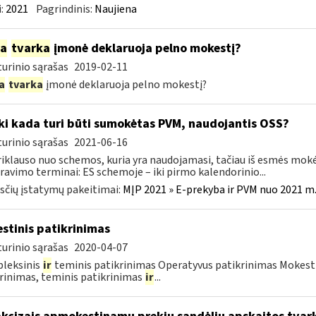
:
2021
Pagrindinis:
Naujiena
ia
tvarka
įmonė deklaruoja pelno mokestį?
urinio sąrašas
2019-02-11
a
tvarka
įmonė deklaruoja pelno mokestį?
Iki kada turi būti sumokėtas PVM, naudojantis OSS?
urinio sąrašas
2021-06-16
riklauso nuo schemos, kuria yra naudojamasi, tačiau iš esmės mokė
ravimo terminai: ES schemoje – iki pirmo kalendorinio...
čių įstatymų pakeitimai:
MĮP 2021 » E-prekyba ir PVM nuo 2021 m. 
stinis patikrinimas
urinio sąrašas
2020-04-07
leksinis
ir
teminis patikrinimas Operatyvus patikrinimas Mokesti
rinimas, teminis patikrinimas
ir
...