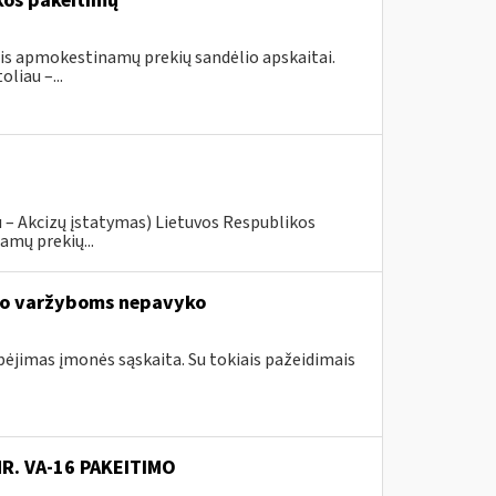
kos pakeitimų
ais apmokestinamų prekių sandėlio apskaitai.
liau –...
u – Akcizų įstatymas) Lietuvos Respublikos
amų prekių...
io varžyboms nepavyko
ebėjimas įmonės sąskaita. Su tokiais pažeidimais
NR. VA-16 PAKEITIMO