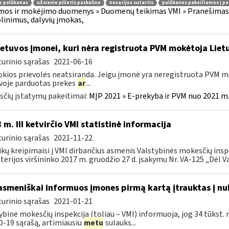
o palūkanas
užsienio pilietis paskolino
novacijos sutartis
palūkanos pakeičiamos į pa
os ir mokėjimo duomenys » Duomenų teikimas VMI » Pranešimas 
olinimus, dalyvių įmokas,
etuvos įmonei, kuri nėra registruota PVM mokėtoja Lietu
urinio sąrašas
2021-06-16
okios prievolės neatsiranda. Jeigu įmonė yra neregistruota PVM mo
voje parduotas prekes
ar
...
čių įstatymų pakeitimai:
MĮP 2021 » E-prekyba ir PVM nuo 2021 m. 
 m. III ketvirčio VMI statistinė informacija
urinio sąrašas
2021-11-22
ikų kreipimaisi į VMI dirbančius asmenis Valstybinės mokesčių insp
terijos viršininko 2017 m. gruodžio 27 d. įsakymu Nr. VA-125 „Dėl Va
asmeniškai informuos įmones pirmą kartą įtrauktas į nu
urinio sąrašas
2021-01-21
ybinė mokesčių inspekcija (toliau – VMI) informuoja, jog 34 tūkst. 
-19 sąrašą, artimiausiu
metu
sulauks...