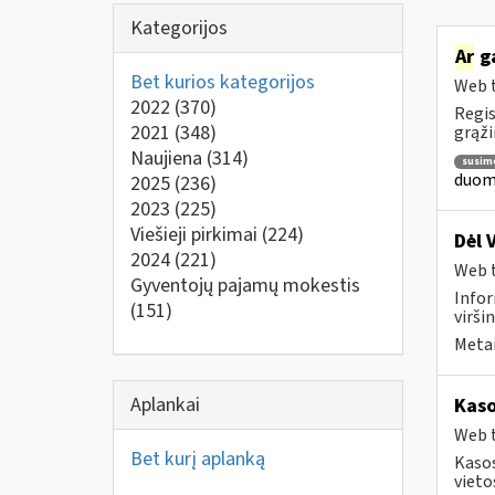
Kategorijos
Ar
ga
Bet kurios kategorijos
Web t
2022
(370)
Regis
2021
(348)
grąži
Naujiena
(314)
susim
duome
2025
(236)
2023
(225)
Viešieji pirkimai
(224)
Dėl 
2024
(221)
Web t
Gyventojų pajamų mokestis
Infor
(151)
virši
Metai
Aplankai
Kaso
Web t
Bet kurį aplanką
Kasos
vieto