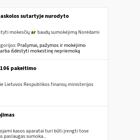
askolos sutartyje nurodyto
styti mokesčių
ar
baudų sumokėjimą Norėdami
gorijos:
Prašymai, pažymos ir mokėjimo
 arba išdėstyti mokestinę nepriemoką
A-106 pakeitimo
ie Lietuvos Respublikos finansų ministerijos
ojimas
ami kasos aparatai turi būti įrengti tose
s paslaugas sumoka...