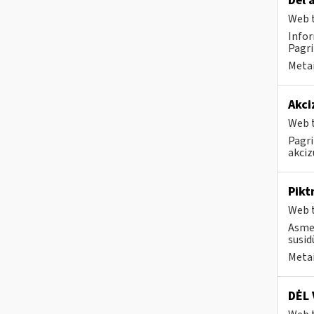
Dėl 
Web t
Infor
Pagri
Metai
Akci
Web t
Pagri
akciz
Pikt
Web t
Asmen
susid
Metai
DĖL 