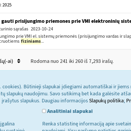
:
2025
 gauti prisijungimo priemones prie VMI elektroninių sis
urinio sąrašas
2023-10-24
jungimo prie VMI el. sistemų priemonės (prisijungimo vardas ir sla
struotiems
fiziniams
...
šų(-ai)
Rodoma nuo 241 iki 260 iš 7,293 irašų.
. cookies). Būtinieji slapukai įdiegiami automatiškai ir jiems
u kitų slapukų naudojimu. Savo sutikimą bet kada galėsite atš
i įrašytus slapukus. Daugiau informacijos
Slapukų politika
;
Pr
Analitiniai slapukai
įgalina
Renka statistinę informaciją apie svetai
ukų svetainė
naudojami Jūsų naršymo patirties gerini