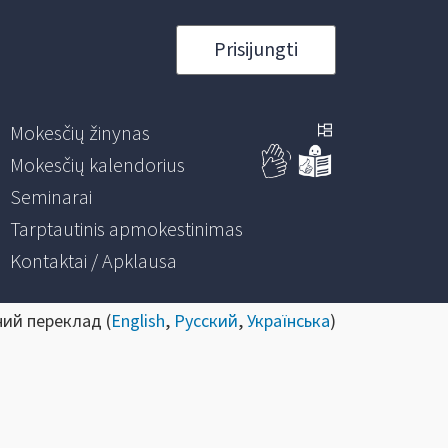
Prisijungti
Mokesčių žinynas
Mokesčių kalendorius
Seminarai
Tarptautinis apmokestinimas
Kontaktai / Apklausa
ний переклад (
English
,
Русский
,
Українська
)