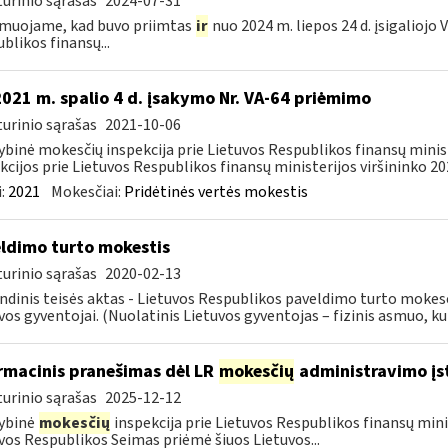
urinio sąrašas
2024-07-31
muojame, kad buvo priimtas
ir
nuo 2024 m. liepos 24 d. įsigaliojo
blikos finansų...
2021 m. spalio 4 d. įsakymo Nr. VA-64 priėmimo
urinio sąrašas
2021-10-06
ybinė mokesčių inspekcija prie Lietuvos Respublikos finansų minis
kcijos prie Lietuvos Respublikos finansų ministerijos viršininko 202
:
2021
Mokesčiai:
Pridėtinės vertės mokestis
ldimo turto mokestis
urinio sąrašas
2020-02-13
ndinis teisės aktas - Lietuvos Respublikos paveldimo turto mokes
vos gyventojai. (Nuolatinis Lietuvos gyventojas – fizinis asmuo, kuri
rmacinis pranešimas dėl LR
mokesčių
administravimo įs
urinio sąrašas
2025-12-12
ybinė
mokesčių
inspekcija prie Lietuvos Respublikos finansų mini
vos Respublikos Seimas priėmė šiuos Lietuvos...