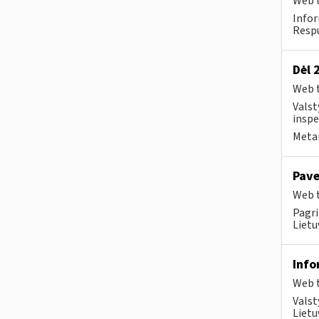
Web t
Infor
Respu
Dėl 
Web t
Valst
inspe
Metai
Pave
Web t
Pagri
Lietu
Info
Web t
Valst
Lietu