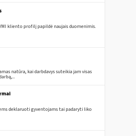
s
MI kliento profilį papildė naujais duomenimis.
amas natūra, kai darbdavys suteikia jam visas
rbą,...
ymai
ems deklaruoti gyventojams tai padaryti liko