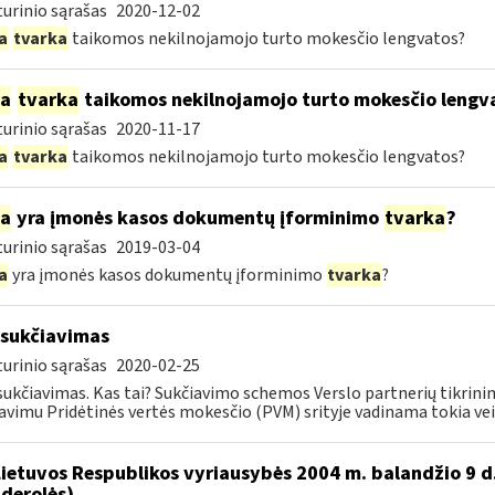
urinio sąrašas
2020-12-02
a
tvarka
taikomos nekilnojamojo turto mokesčio lengvatos?
ia
tvarka
taikomos nekilnojamojo turto mokesčio lengv
urinio sąrašas
2020-11-17
a
tvarka
taikomos nekilnojamojo turto mokesčio lengvatos?
ia
yra įmonės kasos dokumentų įforminimo
tvarka
?
urinio sąrašas
2019-03-04
a
yra įmonės kasos dokumentų įforminimo
tvarka
?
sukčiavimas
urinio sąrašas
2020-02-25
ukčiavimas. Kas tai? Sukčiavimo schemos Verslo partnerių tikrini
avimu Pridėtinės vertės mokesčio (PVM) srityje vadinama tokia veika
Lietuvos Respublikos vyriausybės 2004 m. balandžio 9 d
derolės)