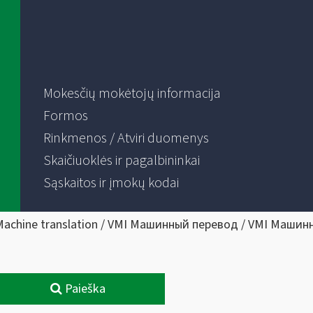
Mokesčių mokėtojų informacija
Formos
Rinkmenos / Atviri duomenys
Skaičiuoklės ir pagalbininkai
Sąskaitos ir įmokų kodai
Machine translation / VMI Машинный перевод / VMI Машин
Paieška