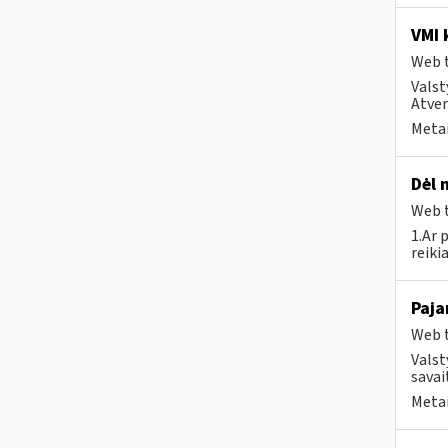
VMI 
Web t
Valst
Atver
Metai
Dėl 
Web t
1.Ar 
reiki
Paja
Web t
Valst
savait
Metai