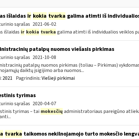
as išlaidas
ir
kokia
tvarka
galima atimti iš individualio
urinio sąrašas
2021-06-02
s išlaidas
ir
kokia
tvarka
galima atimti iš individualios veiklos 
nistracinių patalpų nuomos viešasis pirkimas
urinio sąrašas
2021-10-08
istracinių patalpų nuomos pirkimas (toliau – Pirkimas) vykdoma
nojamųjų daiktų įsigijimo arba nuomos...
:
2021
Pagrindinis:
Viešieji pirkimai
stinis tyrimas
urinio sąrašas
2020-04-07
tinis tyrimas – tai
mokesčių
administratoriaus pareigūno atli
nti...
ia
tvarka
taikomos nekilnojamojo turto mokesčio lengv