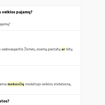
s veiklos pajamų?
pajamų?
s vadovaujantis Žemės, esamų pastatų
ar
kitų
ekama
mokesčių
mokėtojo veiklos stebėsena,
atos?