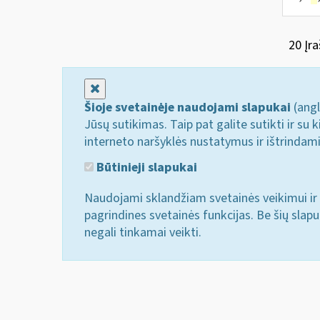
20 Įra
Uždaryti
Šioje svetainėje naudojami slapukai
(angl
Jūsų sutikimas. Taip pat galite sutikti ir s
interneto naršyklės nustatymus ir ištrindam
Būtinieji slapukai
Naudojami sklandžiam svetainės veikimui ir 
pagrindines svetainės funkcijas. Be šių slap
negali tinkamai veikti.