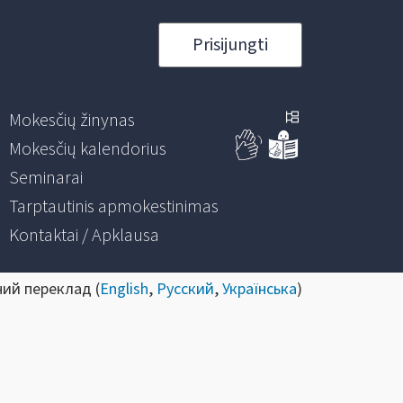
Prisijungti
Mokesčių žinynas
Mokesčių kalendorius
Seminarai
Tarptautinis apmokestinimas
Kontaktai / Apklausa
ний переклад (
English
,
Русский
,
Українська
)