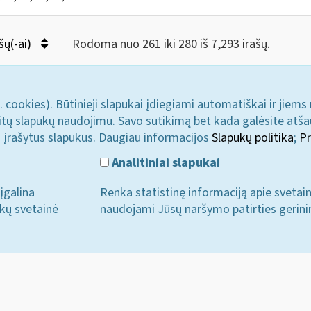
šų(-ai)
Rodoma nuo 261 iki 280 iš 7,293 irašų.
. cookies). Būtinieji slapukai įdiegiami automatiškai ir jiems
u kitų slapukų naudojimu. Savo sutikimą bet kada galėsite atš
i įrašytus slapukus. Daugiau informacijos
Slapukų politika
;
Pr
Analitiniai slapukai
įgalina
Renka statistinę informaciją apie svetai
ukų svetainė
naudojami Jūsų naršymo patirties gerini