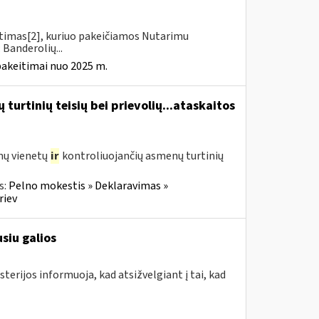
itimas[2], kuriuo pakeičiamos Nutarimu
 Banderolių...
pakeitimai nuo 2025 m.
turtinių teisių bei prievolių...ataskaitos
mų vienetų
ir
kontroliuojančių asmenų turtinių
s:
Pelno mokestis » Deklaravimas »
riev
siu galios
terijos informuoja, kad atsižvelgiant į tai, kad