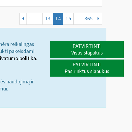
1
...
13
14
15
...
365
 nėra reikalingas
PATVIRTINTI
aukti pakeisdami
Visus slapukus
ivatumo politika.
PATVIRTINTI
Pasirinktus slapukus
nės naudojimą ir
mui.