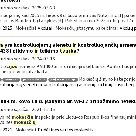
urinio sąrašas
2025-07-23
muojame, kad 2025 m. liepos 9 d. buvo priimtas Nutarimo[1] pake
rtintos Banderolių taisyklės[3]. Pakeitimu nuo 2025 m. liepos 17 d.:
:
2025
Mokesčiai:
Akcizai
Mokesčių įstatymų pakeitimai:
Akcizų 
ia
yra kontroliuojamų vienetų
ir
kontroliuojančių asmenų 
438) pildymo
ir
teikimo
tvarka
?
urinio sąrašas
2024-07-16
traci
jos
numeris KM1400 Ši informacija skelbiama: Kontroliuoja
 bei prievolių ataskaita...
Mokesčių žinyno kategorijo
terminas
pelno mokestis
pmį 50 str. 2 d. 2 p.
oliuojamų vienetų ir kontroliuojančių asmenų turtinių teisių bei p
2004 m. kovo 10 d. įsakymo Nr. VA-32 pripažinimo neteku
urinio sąrašas
2021-11-15
ybinė
mokesčių
inspekcija prie Lietuvos Respublikos finansų minis
ybinės
mokesčių
...
:
2021
Mokesčiai:
Pridėtinės vertės mokestis