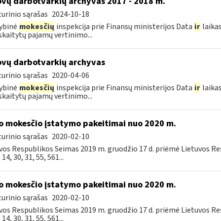
vų darbotvarkių archyvas 2017 - 2018 m.
urinio sąrašas
2024-10-18
ybinė
mokesčių
inspekcija prie Finansų ministerijos Data
ir
laika
kaitytų pajamų vertinimo...
vų darbotvarkių archyvas
urinio sąrašas
2020-04-06
ybinė
mokesčių
inspekcija prie Finansų ministerijos Data
ir
laika
kaitytų pajamų vertinimo...
o mokesčio įstatymo pakeitimai nuo 2020 m.
urinio sąrašas
2020-02-10
vos Respublikos Seimas 2019 m. gruodžio 17 d. priėmė Lietuvos R
, 14, 30, 31, 55, 561...
o mokesčio įstatymo pakeitimai nuo 2020 m.
urinio sąrašas
2020-02-10
vos Respublikos Seimas 2019 m. gruodžio 17 d. priėmė Lietuvos R
, 14, 30, 31, 55, 561...