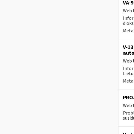
VA-9
Web t
Infor
dioks
Metai
V-13
auto
Web t
Infor
Lietuv
Metai
PROJ
Web t
Prob
susid