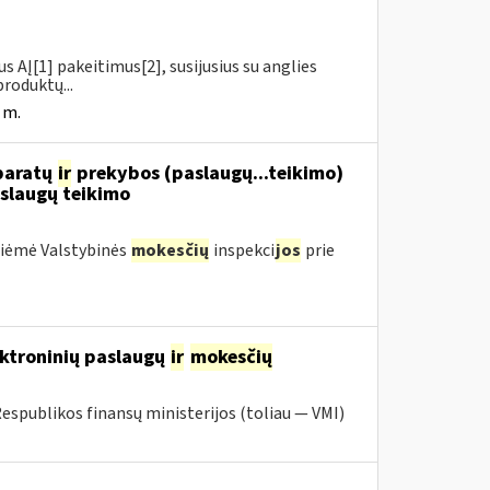
us AĮ[1] pakeitimus[2], susijusius su anglies
roduktų...
 m.
aparatų
ir
prekybos (paslaugų...teikimo)
slaugų teikimo
priėmė Valstybinės
mokesčių
inspekci
jos
prie
ektroninių paslaugų
ir
mokesčių
Respublikos finansų ministerijos (toliau ― VMI)