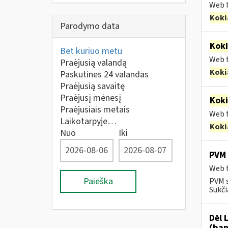
Web t
Koki
Parodymo data
Kok
Bet kuriuo metu
Web t
Praėjusią valandą
Koki
Paskutines 24 valandas
Praėjusią savaitę
Praėjusį mėnesį
Kok
Praėjusiais metais
Web t
Laikotarpyje…
Koki
Nuo
Iki
PVM 
Web t
Paieška
PVM s
Sukči
Dėl 
(ban