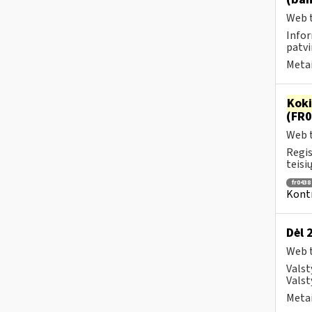
Web t
Infor
patvi
Metai
Kok
(FR0
Web t
Regis
teisių
fr0438
Kontr
Dėl 
Web t
Valst
Valst
Metai