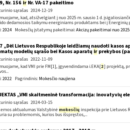
9, Nr. 156
ir
Nr. VA-17 pakeitimo
urinio sąrašas
2024-12-19
muojame, kad, atsižvelgiant į nuo 2025 m. sausio 1 d. įsigaliosianči
ido dedamosios taikymu energiniams produktams bei į Energinių p
:
2024
Mokesčių įstatymų pakeitimai:
Akcizų pakeitimai nuo 2025
7 „Dėl Lietuvos Respublikoje leidžiamų naudoti kasos 
matų modelių sąrašo bei Kasos aparatų
ir
prekybos (pa
urinio sąrašas
2022-11-09
muojame, kad VMI prie FM[1], įgyvendindama i.EKA[
2
] projektą, 
os...
:
2022
Pagrindinis:
Mokesčio naujiena
EKTAS „VMI skaitmeninė transformacija: inovatyvių el
urinio sąrašas
2024-03-15
lemos aktualumas Valstybinė
mokesčių
inspekcija prie Lietuvos 
uria su problemomis, kurios bus išspręstos,...