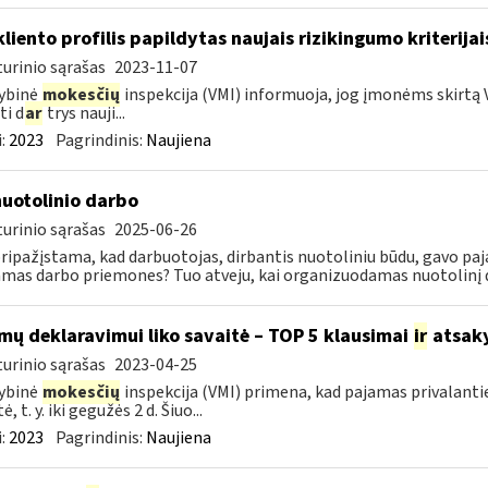
kliento profilis papildytas naujais rizikingumo kriterijai
urinio sąrašas
2023-11-07
ybinė
mokesčių
inspekcija (VMI) informuoja, jog įmonėms skirtą V
ti d
ar
trys nauji...
:
2023
Pagrindinis:
Naujiena
nuotolinio darbo
urinio sąrašas
2025-06-26
pripažįstama, kad darbuotojas, dirbantis nuotoliniu būdu, gavo paj
amas darbo priemones? Tuo atveju, kai organizuodamas nuotolinį da
mų deklaravimui liko savaitė – TOP 5 klausimai
ir
atsak
urinio sąrašas
2023-04-25
ybinė
mokesčių
inspekcija (VMI) primena, kad pajamas privalanti
ė, t. y. iki gegužės 2 d. Šiuo...
:
2023
Pagrindinis:
Naujiena