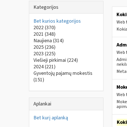
Kategorijos
Koki
Bet kurios kategorijos
Web t
2022
(370)
Kokia
2021
(348)
Naujiena
(314)
Admi
2025
(236)
Web t
2023
(225)
Admin
Viešieji pirkimai
(224)
nekil
2024
(221)
Metai
Gyventojų pajamų mokestis
(151)
Moke
Web t
Mokes
Aplankai
apima
Bet kurį aplanką
Kok