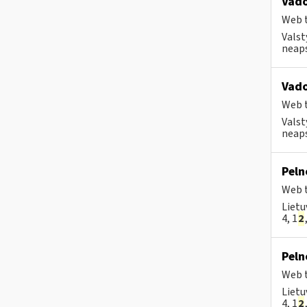
Vado
Web t
Valst
neaps
Vado
Web t
Valst
neaps
Peln
Web t
Lietu
4, 1
2
Peln
Web t
Lietu
4, 1
2