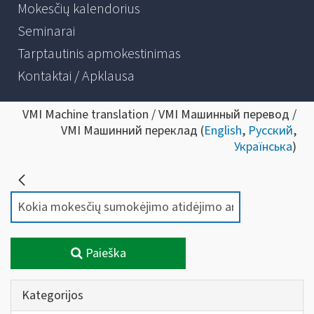
Mokesčių kalendorius
Seminarai
Tarptautinis apmokestinimas
Kontaktai / Apklausa
VMI Machine translation / VMI Машинный перевод /
VMI Машинний переклад (
English
,
Русский
,
Українська
)
Paieška
Kategorijos