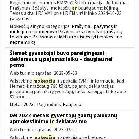
Registracijos numeris KM3552 Ši informacija skelbiama:
Prašymas išdėstyti mokesčių
ar
baudų sumokėjimą
Teises aktai LRS VMI prie LR FM viršininko 2024-10-23
įsakymas...
Mokesčių žinyno kategorijos:
Prašymai, pažymos ir
mokėjimo duomenys » Pažymų užsakymas ir prašymų
teikimas » Prašymas atidėti arba išdėstyti mokestinę
nepriemoką
Šiemet gyventojai buvo pareigingesni:
deklaravusių pajamas laiku – daugiau nei
pernai
Web turinio sąrašas
2023-05-03
Valstybinė
mokesčių
inspekcija (VMI) informuoja, kad
šiemet iš maždaug 760 tūkst. pajamų deklaracijas
privalančių pateikti gyventojų, laiku pareigą atliko apie
82 proc....
Metai:
2023
Pagrindinis:
Naujiena
Dėl 2022 metais gyventojų gautų palūkanų
apmokestinimo
ir
deklaravimo
Web turinio sąrašas
2023-02-01
Valstybinė
mokesčių
inspekcija prie Lietuvos