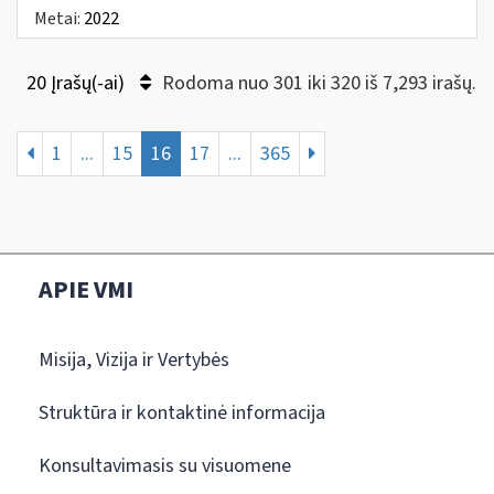
Metai:
2022
20 Įrašų(-ai)
Rodoma nuo 301 iki 320 iš 7,293 irašų.
1
...
15
16
17
...
365
APIE VMI
Misija, Vizija ir Vertybės
Struktūra ir kontaktinė informacija
Konsultavimasis su visuomene