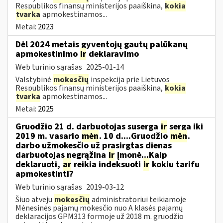
Respublikos finansų ministerijos paaiškina,
kokia
tvarka
apmokestinamos...
Metai:
2023
Dėl 2024 metais gyventojų gautų palūkanų
apmokestinimo
ir
deklaravimo
Web turinio sąrašas
2025-01-14
Valstybinė
mokesčių
inspekcija prie Lietuvos
Respublikos finansų ministerijos paaiškina,
kokia
tvarka
apmokestinamos...
Metai:
2025
Gruodžio 21 d. darbuotojas suserga
ir
serga iki
2019 m. vasario
mėn
. 10 d....Gruodžio
mėn
.
darbo užmokesčio už prasirgtas dienas
darbuotojas negrąžina
ir
įmonė...Kaip
deklaruoti,
ar
reikia indeksuoti
ir
kokiu tarifu
apmokestinti?
Web turinio sąrašas
2019-03-12
Šiuo atveju
mokesčių
administratoriui teikiamoje
Mėnesinės pajamų mokesčio nuo A klasės pajamų
deklaracijos GPM313 formoje už 2018 m. gruodžio