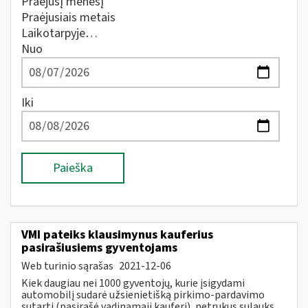
Praėjusį mėnesį
Praėjusiais metais
Laikotarpyje…
Nuo
Iki
Paieška
VMI pateiks klausimynus kauferius
pasirašiusiems gyventojams
Web turinio sąrašas
2021-12-06
Kiek daugiau nei 1000 gyventojų, kurie įsigydami
automobilį sudarė užsienietišką pirkimo-pardavimo
sutartį (pasirašė vadinamąjį kauferį), netrukus sulauks