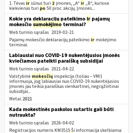
1. Tėvas
ir
sūnus turi
2
įmones, „A“
ir
„B“, kuriose
kiekvienas turi
po
50 proc. akcijų. Įmonės...
Kokie yra deklaracijų pateikimo
ir
pajamų
mokesčio
sumokėjimo
terminai?
Web turinio sąrašas
2019-02-21
Pajamų mokesčio deklaracijų pateikimo
ir
mokėjimo
terminai.
Labiausiai nuo COVID-19 nukentėjusios įmonės
kviečiamos pateikti paraišką subsidijai
Web turinio sąrašas
2021-04-22
Valstybinė
mokesčių
inspekcija (toliau – VMI)
informuoja, jog labiausiai nuo COVID-19 nukentėjusios
įmonės jau teikia paraiškas vienkartinei, negrąžintinai
subsidijai...
Metai:
2021
Kada mokestinės paskolos sutartis gali būti
nutraukta?
Web turinio sąrašas
2026-04-02
Registracijos numeris KM3515 Ši informacija skelbiama: