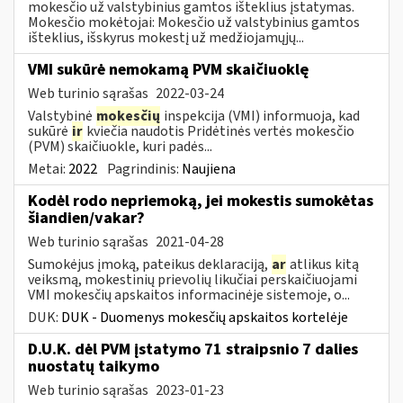
mokesčio už valstybinius gamtos išteklius įstatymas.
Mokesčio mokėtojai: Mokesčio už valstybinius gamtos
išteklius, išskyrus mokestį už medžiojamųjų...
VMI sukūrė nemokamą PVM skaičiuoklę
Web turinio sąrašas
2022-03-24
Valstybinė
mokesčių
inspekcija (VMI) informuoja, kad
sukūrė
ir
kviečia naudotis Pridėtinės vertės mokesčio
(PVM) skaičiuokle, kuri padės...
Metai:
2022
Pagrindinis:
Naujiena
Kodėl rodo nepriemoką, jei mokestis sumokėtas
šiandien/vakar?
Web turinio sąrašas
2021-04-28
Sumokėjus įmoką, pateikus deklaraciją,
ar
atlikus kitą
veiksmą, mokestinių prievolių likučiai perskaičiuojami
VMI mokesčių apskaitos informacinėje sistemoje, o...
DUK:
DUK - Duomenys mokesčių apskaitos kortelėje
D.U.K. dėl PVM įstatymo 71 straipsnio 7 dalies
nuostatų taikymo
Web turinio sąrašas
2023-01-23