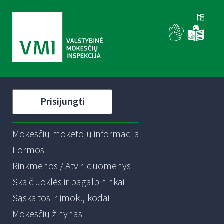
Prisijungti
Mokesčių mokėtojų informacija
Formos
Rinkmenos / Atviri duomenys
Skaičiuoklės ir pagalbininkai
Sąskaitos ir įmokų kodai
Mokesčių žinynas