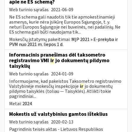
apie ne ES schemą?
Web turinio sąrašas
2021-06-09
Ne ES schema gali naudotis tik tie apmokestinamieji
asmenys, kurie nėra įsikūrę Europos Sąjungoje, t. y.
neturi Europos Sąjungoje nei buveinės, nei padalinių. Ne
ES schema gali būti naudojama tik...
Mokesčių įstatymų pakeitimai:
MĮP 2021 » E-prekyba ir
PVM nuo 2021 m. liepos 1 d.
Informacinis pranešimas dėl taksometro
registravimo VMI
ir
jo dokumentų pildymo
taisyklių
Web turinio sąrašas
2024-01-09
Informuojame, kad pakeistos Taksometro registravimo
Valstybinėje mokesčių inspekcijoje
ir
jo dokumentų
pildymo taisyklės (toliau — Taisyklės). Atlikti tokie
pagrindiniai...
Metai:
2024
Mokestis už valstybinius gamtos išteklius
Web turinio sąrašas
2020-02-13
Pagrindinis teisės aktas - Lietuvos Respublikos