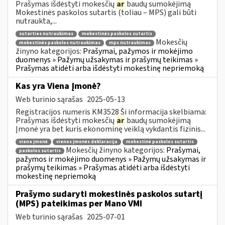
Prašymas išdėstyti mokesčių
ar
baudų sumokėjimą
Mokestinės paskolos sutartis (toliau – MPS) gali būti
nutraukta,...
sutarties nutraukimas
mokestinės paskolos sutartis
Mokesčių
mokestinės paskolos nutraukimas
mps nutraukimas
žinyno kategorijos:
Prašymai, pažymos ir mokėjimo
duomenys » Pažymų užsakymas ir prašymų teikimas »
Prašymas atidėti arba išdėstyti mokestinę nepriemoką
Kas yra Viena Įmonė?
Web turinio sąrašas
2025-05-13
Registracijos numeris KM3528 Ši informacija skelbiama:
Prašymas išdėstyti mokesčių
ar
baudų sumokėjimą
Įmonė yra bet kuris ekonominę veiklą vykdantis fizinis...
viena įmonė
vienos įmonės deklaracija
mokestinė paskolos sutartis
Mokesčių žinyno kategorijos:
Prašymai,
paskolos sutartis
pažymos ir mokėjimo duomenys » Pažymų užsakymas ir
prašymų teikimas » Prašymas atidėti arba išdėstyti
mokestinę nepriemoką
Prašymo sudaryti mokestinės paskolos sutartį
(MPS) pateikimas per Mano VMI
Web turinio sąrašas
2025-07-01