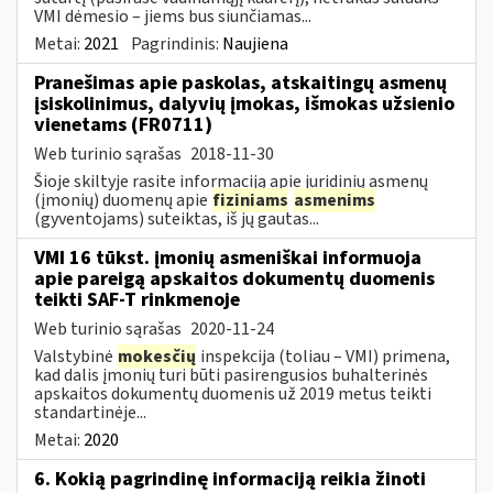
VMI dėmesio – jiems bus siunčiamas...
Metai:
2021
Pagrindinis:
Naujiena
Pranešimas apie paskolas, atskaitingų asmenų
įsiskolinimus, dalyvių įmokas, išmokas užsienio
vienetams (FR0711)
Web turinio sąrašas
2018-11-30
Šioje skiltyje rasite informaciją apie juridinių asmenų
(įmonių) duomenų apie
fiziniams
asmenims
(gyventojams) suteiktas, iš jų gautas...
VMI 16 tūkst. įmonių asmeniškai informuoja
apie pareigą apskaitos dokumentų duomenis
teikti SAF-T rinkmenoje
Web turinio sąrašas
2020-11-24
Valstybinė
mokesčių
inspekcija (toliau – VMI) primena,
kad dalis įmonių turi būti pasirengusios buhalterinės
apskaitos dokumentų duomenis už 2019 metus teikti
standartinėje...
Metai:
2020
6. Kokią pagrindinę informaciją reikia žinoti