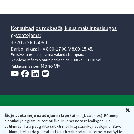
Konsultacijos mokesčių klausimais ir paslaugos
gyventojams:
+370 5 260 5060
Darbo laikas: I-IV 8.00-17.00, V 8.00-15.45.
Prieššventinę dieną - viena valanda trumpiau.
Kiekvieno mėnesio antrą penktadienį 8.00 val. - 12.00 val.
Mano VMI
Paklausimas per
Valstybinė mokesčių inspekcija prie Lietuvos
U
Respublikos finansų ministerijos
Šioje svetainėje naudojami slapukai
(angl. cookies). Būtinieji
slapukai įdiegiami automatiškai ir jiems nėra reikalingas Jūsų
Biudžetinė įstaiga. Juridinio asmens kodas — 188659752,
sutikimas. Taip pat galite sutikti ir su kitų slapukų naudojimu. Savo
adresas: Vasario 16-osios g. 14, 01107 Vilnius, Lietuva, el.paštas:
sutikimą bet kada galėsite atšaukti pakeisdami interneto naršyklės