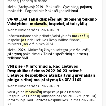
mėnesį į bendrą su darbo...
Metai (Archyvas):
2019
Mokesčiai:
Gyventojų pajamų
mokestis
Pagrindinis:
Mokesčių pakeitimai
VA-49 „Dėl Taksi dispečerinių duomenų teikimo
Valstybinei
mokesčių
inspekcijai taisyklių
Web turinio sąrašas
2024-06-19
Informuojame apie priimtą Valstybinės
mokesčių
inspekci
jos
prie Lietuvos Respublikos finansų
ministeri
jos
viršininko 2024...
Metai:
2024
Mokesčių žinyno kategorijos:
Mokesčių
įstatymų pakeitimai » Taksi dispečerinių duomenų
teikimas VMI
VMI prie FM informuoja, kad Lietuvos
Respublikos Seimas 2022-06-23 priėmė
Lietuvos Respublikos atsiskaitymų grynaisiais
pinigais ribojimo įstatymą Nr. XIV-1165
Web turinio sąrašas
2022-07-19
Valstybinė
mokesčių
inspekcija prie Lietuvos
Respublikos finansų ministerijos (toliau — VMI prie FM)
informuoja, kad Lietuvos Respublikos Seimas 2022-06-
23...