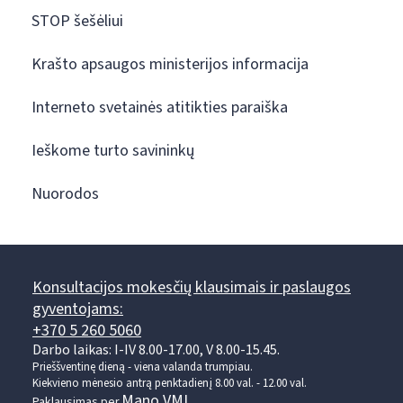
STOP šešėliui
Krašto apsaugos ministerijos informacija
Interneto svetainės atitikties paraiška
Ieškome turto savininkų
Nuorodos
Konsultacijos mokesčių klausimais ir paslaugos
gyventojams:
+370 5 260 5060
Darbo laikas: I-IV 8.00-17.00, V 8.00-15.45.
Prieššventinę dieną - viena valanda trumpiau.
Kiekvieno mėnesio antrą penktadienį 8.00 val. - 12.00 val.
Mano VMI
Paklausimas per