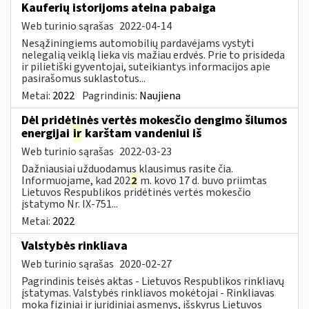
Kauferių istorijoms ateina pabaiga
Web turinio sąrašas
2022-04-14
Nesąžiningiems automobilių pardavėjams vystyti
nelegalią veiklą lieka vis mažiau erdvės. Prie to prisideda
ir pilietiški gyventojai, suteikiantys informacijos apie
pasirašomus suklastotus...
Metai:
2022
Pagrindinis:
Naujiena
Dėl pridėtinės vertės mokesčio dengimo šilumos
energijai
ir
karštam vandeniui iš
Web turinio sąrašas
2022-03-23
Dažniausiai užduodamus klausimus rasite čia.
Informuojame, kad 202
2
m. kovo 17 d. buvo priimtas
Lietuvos Respublikos pridėtinės vertės mokesčio
įstatymo Nr. IX-751...
Metai:
2022
Valstybės rinkliava
Web turinio sąrašas
2020-02-27
Pagrindinis teisės aktas - Lietuvos Respublikos rinkliavų
įstatymas. Valstybės rinkliavos mokėtojai - Rinkliavas
moka fiziniai ir juridiniai asmenys, išskyrus Lietuvos