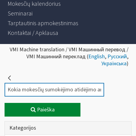
Mokesčių kalendorius
Seminarai
Tarptautinis apmokestinimas
Kontaktai / Apklausa
VMI Machine translation / VMI Машинный перевод /
VMI Машинний переклад (
English
,
Русский
,
Українська
)
Paieška
Kategorijos