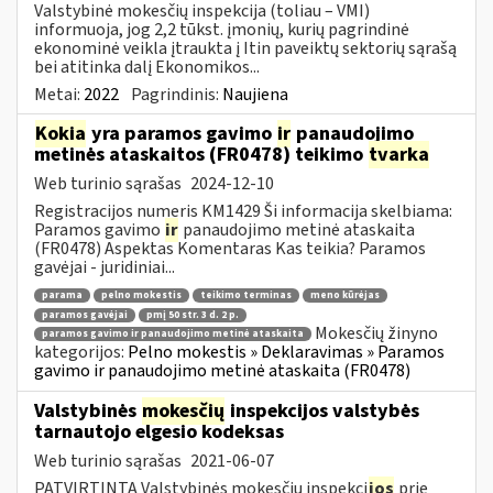
Valstybinė mokesčių inspekcija (toliau – VMI)
informuoja, jog 2,2 tūkst. įmonių, kurių pagrindinė
ekonominė veikla įtraukta į Itin paveiktų sektorių sąrašą
bei atitinka dalį Ekonomikos...
Metai:
2022
Pagrindinis:
Naujiena
Kokia
yra paramos gavimo
ir
panaudojimo
metinės ataskaitos (FR0478) teikimo
tvarka
Web turinio sąrašas
2024-12-10
Registracijos numeris KM1429 Ši informacija skelbiama:
Paramos gavimo
ir
panaudojimo metinė ataskaita
(FR0478) Aspektas Komentaras Kas teikia? Paramos
gavėjai - juridiniai...
parama
pelno mokestis
teikimo terminas
meno kūrėjas
paramos gavėjai
pmį 50 str. 3 d. 2 p.
Mokesčių žinyno
paramos gavimo ir panaudojimo metinė ataskaita
kategorijos:
Pelno mokestis » Deklaravimas » Paramos
gavimo ir panaudojimo metinė ataskaita (FR0478)
Valstybinės
mokesčių
inspekcijos valstybės
tarnautojo elgesio kodeksas
Web turinio sąrašas
2021-06-07
PATVIRTINTA Valstybinės mokesčių inspekci
jos
prie