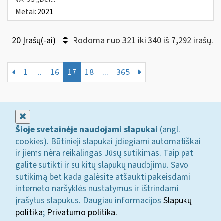
Metai:
2021
20 Įrašų(-ai)
Rodoma nuo 321 iki 340 iš 7,292 irašų.
1
...
16
17
18
...
365
Uždaryti
Šioje svetainėje naudojami slapukai
(angl.
cookies). Būtinieji slapukai įdiegiami automatiškai
ir jiems nėra reikalingas Jūsų sutikimas. Taip pat
galite sutikti ir su kitų slapukų naudojimu. Savo
sutikimą bet kada galėsite atšaukti pakeisdami
interneto naršyklės nustatymus ir ištrindami
įrašytus slapukus. Daugiau informacijos
Slapukų
politika
;
Privatumo politika.