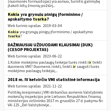
(nuomonės formuotojas) yra asmuo, turintis galimybę
įtakoti kitų žmonių požiūrį...
Kokia
yra grynųjų pinigų įforminimo /
apskaitymo
tvarka
?
Web turinio sąrašas
2019-03-04
Kokia
yra grynųjų pinigų įforminimo / apskaitymo
tvarka
?
DAŽNIAUSIAI UŽDUODAMI KLAUSIMAI (DUK)
(CESOP PROJEKTAS)
Web turinio sąrašas
2023-06-22
1.Kokie mokėjimo paslaugų teikėjai turės rinkti
ir
teikti
duomenis VMI? Duomenis rinkti, teikti
ir
saugoti turės
mokėjimo paslaugų teikėjai,...
2018 m. IV ketvirčio VMI statistinė informacija
Web turinio sąrašas
2021-11-22
Politikų kreipimaisi į VMI dirbančius asmenis Valstybinės
mokesčių inspekcijos prie Lietuvos Respublikos finansų
ministerijos viršininko 2017 m. gruodžio 27 d. įsakymu Nr.
VA-125 „Dėl Valstybinėje...