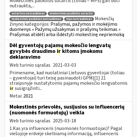
Mokestinės paskolos sutartis (toliau – MPS) gali būti
nutraukta,...
sutarties nutraukimas
mokestinės paskolos sutartis
Mokesčių
mokestinės paskolos nutraukimas
mps nutraukimas
žinyno kategorijos:
Prašymai, pažymos ir mokėjimo
duomenys » Pažymų užsakymas ir prašymų teikimas »
Prašymas atidėti arba išdėstyti mokestinę nepriemoką
Dėl gyventojų pajamų mokesčio lengvatų
gyvybės draudimo
ir
kitoms įmokoms
deklaravimo
Web turinio sąrašas
2021-03-03
Primename, kad nuolatiniai Lietuvos gyventojai (toliau
– gyventojai) turi teisę pasinaudoti GPMĮ[1] 21
straipsnyje nustatytomis pajamų mokesčio lengvatomis
ir
susigrąžinti...
Metai:
2021
Mokestinės prievolės, susijusios su influencerių
(nuomonės formuotojų) veikla
Web turinio sąrašas
2025-03-18
1.Kas yra influenceris (nuomonės formuotojas)? Pagal
viešojoje erdvėje skelbiamą informaciją, influenceris