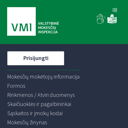
Prisijungti
Mokesčių mokėtojų informacija
Formos
Rinkmenos / Atviri duomenys
Skaičiuoklės ir pagalbininkai
Sąskaitos ir įmokų kodai
Mokesčių žinynas