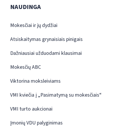
NAUDINGA
Mokesčiai ir jų dydžiai
Atsiskaitymas grynaisiais pinigais
Dažniausiai užduodami klausimai
Mokesčių ABC
Viktorina moksleiviams
VMI kviečia į „Pasimatymą su mokesčiais“
VMI turto aukcionai
Įmonių VDU palyginimas