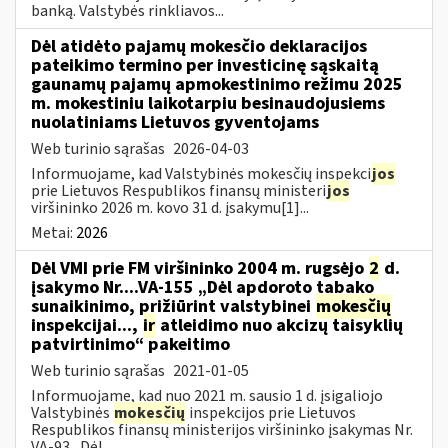
banką. Valstybės rinkliavos...
Dėl atidėto pajamų mokesčio deklaracijos
pateikimo termino per investicinę sąskaitą
gaunamų pajamų apmokestinimo režimu 2025
m. mokestiniu laikotarpiu besinaudojusiems
nuolatiniams Lietuvos gyventojams
Web turinio sąrašas
2026-04-03
Informuojame, kad Valstybinės mokesčių inspekci
jos
prie Lietuvos Respublikos finansų ministeri
jos
viršininko 2026 m. kovo 31 d. įsakymu[1]...
Metai:
2026
Dėl VMI prie FM viršininko 2004 m. rugsėjo
2
d.
įsakymo Nr....VA-155 „Dėl apdoroto tabako
sunaikinimo, prižiūrint valstybinei
mokesčių
inspekcijai...,
ir
atleidimo nuo akcizų taisyklių
patvirtinimo“ pakeitimo
Web turinio sąrašas
2021-01-05
Informuojame, kad nuo 2021 m. sausio 1 d. įsigaliojo
Valstybinės
mokesčių
inspekcijos prie Lietuvos
Respublikos finansų ministerijos viršininko įsakymas Nr.
VA-93 „Dėl...