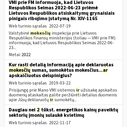
VMI prie FM informuoja, kad Lietuvos
Respublikos Seimas 2022-06-23 priėmė
Lietuvos Respublikos atsiskaitymų grynaisiais
pinigais ribojimo įstatymą Nr. XIV-1165
Web turinio sąrašas
2022-07-19
Valstybinė
mokesčių
inspekcija prie Lietuvos
Respublikos finansų ministerijos (toliau — VMI prie FM)
informuoja, kad Lietuvos Respublikos Seimas 2022-06-
23...
Metai:
2022
Kur rasti detalią informaciją apie deklaruotas
mokesčių
sumas, sumokėtus mokesčius...
ar
apskaičiuotus delspinigius?
Web turinio sąrašas
2019-03-22
Prisijungę prie Mano VMI sistemos
ir
užsisakę apskaitos
duomenų ataskaitas galite peržiūrėti detalius duomenis
apie Jūsų deklaruotų
ir
sumokėtų...
Daugiau nei
2
tūkst. energetikos kainų paveiktų
sektorių įmonių sulaukė kvietimų
Web turinio sąrašas
2022-11-17