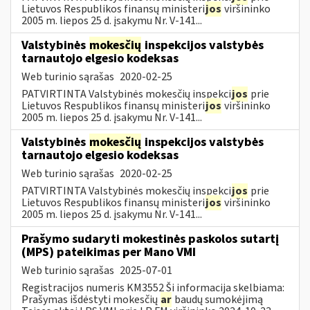
Lietuvos Respublikos finansų ministeri
jos
viršininko
2005 m. liepos 25 d. įsakymu Nr. V-141...
Valstybinės
mokesčių
inspekcijos valstybės
tarnautojo elgesio kodeksas
Web turinio sąrašas
2020-02-25
PATVIRTINTA Valstybinės mokesčių inspekci
jos
prie
Lietuvos Respublikos finansų ministeri
jos
viršininko
2005 m. liepos 25 d. įsakymu Nr. V-141...
Valstybinės
mokesčių
inspekcijos valstybės
tarnautojo elgesio kodeksas
Web turinio sąrašas
2020-02-25
PATVIRTINTA Valstybinės mokesčių inspekci
jos
prie
Lietuvos Respublikos finansų ministeri
jos
viršininko
2005 m. liepos 25 d. įsakymu Nr. V-141...
Prašymo sudaryti mokestinės paskolos sutartį
(MPS) pateikimas per Mano VMI
Web turinio sąrašas
2025-07-01
Registracijos numeris KM3552 Ši informacija skelbiama:
Prašymas išdėstyti mokesčių
ar
baudų sumokėjimą