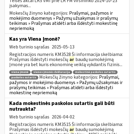
Teises aktai LRS VMI prie LR FM viršininko 2024-10-23
įsakymas...
Mokesčių žinyno kategorijos:
Prašymai, pažymos ir
mokėjimo duomenys » Pažymų užsakymas ir prašymų
teikimas » Prašymas atidėti arba išdėstyti mokestinę
nepriemoką
Kas yra Viena Įmonė?
Web turinio sąrašas
2025-05-13
Registracijos numeris KM3528 Ši informacija skelbiama:
Prašymas išdėstyti mokesčių
ar
baudų sumokėjimą
Įmonė yra bet kuris ekonominę veiklą vykdantis fizinis...
viena įmonė
vienos įmonės deklaracija
mokestinė paskolos sutartis
Mokesčių žinyno kategorijos:
Prašymai,
paskolos sutartis
pažymos ir mokėjimo duomenys » Pažymų užsakymas ir
prašymų teikimas » Prašymas atidėti arba išdėstyti
mokestinę nepriemoką
Kada mokestinės paskolos sutartis gali būti
nutraukta?
Web turinio sąrašas
2026-04-02
Registracijos numeris KM3515 Ši informacija skelbiama:
Prašymas išdėstyti mokesčių
ar
baudų sumokėjimą