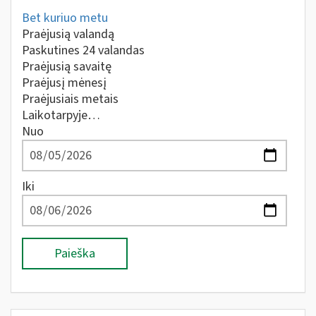
Bet kuriuo metu
Praėjusią valandą
Paskutines 24 valandas
Praėjusią savaitę
Praėjusį mėnesį
Praėjusiais metais
Laikotarpyje…
Nuo
Iki
Paieška