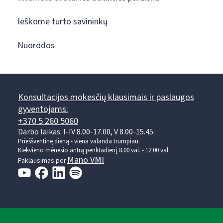
Ieškome turto savininkų
Nuorodos
Konsultacijos mokesčių klausimais ir paslaugos
gyventojams:
+370 5 260 5060
Darbo laikas: I-IV 8.00-17.00, V 8.00-15.45.
Prieššventinę dieną - viena valanda trumpiau.
Kiekvieno mėnesio antrą penktadienį 8.00 val. - 12.00 val.
Mano VMI
Paklausimas per