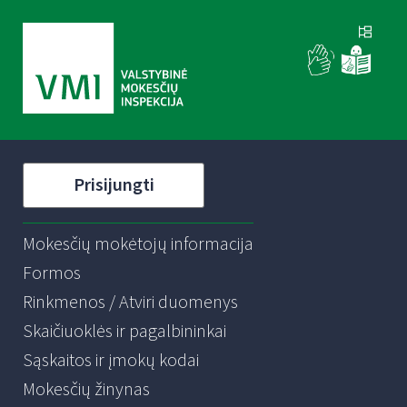
Prisijungti
Mokesčių mokėtojų informacija
Formos
Rinkmenos / Atviri duomenys
Skaičiuoklės ir pagalbininkai
Sąskaitos ir įmokų kodai
Mokesčių žinynas