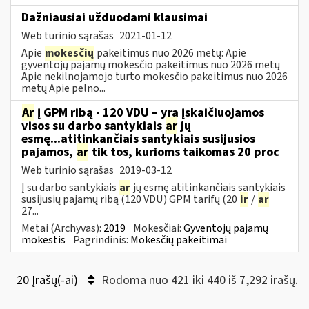
Dažniausiai užduodami klausimai
Web turinio sąrašas
2021-01-12
Apie
mokesčių
pakeitimus nuo 2026 metų: Apie
gyventojų pajamų mokesčio pakeitimus nuo 2026 metų
Apie nekilnojamojo turto mokesčio pakeitimus nuo 2026
metų Apie pelno...
Ar
į GPM ribą - 120 VDU – yra įskaičiuojamos
visos su darbo santykiais
ar
jų
esmę...atitinkančiais santykiais susijusios
pajamos,
ar
tik tos, kurioms taikomas 20 proc
Web turinio sąrašas
2019-03-12
Į su darbo santykiais
ar
jų esmę atitinkančiais santykiais
susijusių pajamų ribą (120 VDU) GPM tarifų (20
ir
/
ar
27...
Metai (Archyvas):
2019
Mokesčiai:
Gyventojų pajamų
mokestis
Pagrindinis:
Mokesčių pakeitimai
20 Įrašų(-ai)
Rodoma nuo 421 iki 440 iš 7,292 irašų.