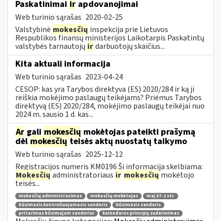
Paskatinimai
ir
apdovanojimai
Web turinio sąrašas
2020-02-25
Valstybinė
mokesčių
inspekcija prie Lietuvos
Respublikos finansų ministerijos Laikotarpis Paskatintų
valstybės tarnautojų
ir
darbuotojų skaičius...
Kita aktuali informacija
Web turinio sąrašas
2023-04-24
CESOP: kas yra Tarybos direktyva (ES) 2020/284 ir ką ji
reiškia mokėjimo paslaugų teikėjams? Priėmus Tarybos
direktyvą (ES) 2020/284, mokėjimo paslaugų teikėjai nuo
2024 m. sausio 1 d. kas...
Ar
gali
mokesčių
mokėtojas pateikti prašymą
dėl
mokesčių
teisės aktų nuostatų taikymo
Web turinio sąrašas
2025-12-12
Registracijos numeris KM0196 Ši informacija skelbiama:
Mokesčių
administratoriaus
ir
mokesčių
mokėtojo
teisės...
mokesčių administravimas
mokesčių mokėtojas
maį 37-1 str.
būsimasis kontroliuojamasis sandoris
būsimasis sandoris
pritarimas būsimajam sandoriui
kainodaros principų suderinimas