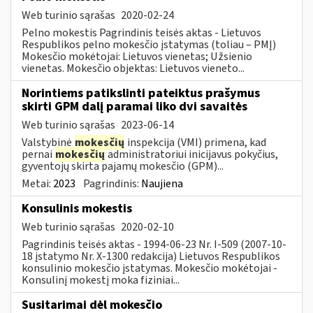
Web turinio sąrašas
2020-02-24
Pelno mokestis Pagrindinis teisės aktas - Lietuvos
Respublikos pelno mokesčio įstatymas (toliau – PMĮ)
Mokesčio mokėtojai: Lietuvos vienetas; Užsienio
vienetas. Mokesčio objektas: Lietuvos vieneto...
Norintiems patikslinti pateiktus prašymus
skirti GPM dalį paramai liko dvi savaitės
Web turinio sąrašas
2023-06-14
Valstybinė
mokesčių
inspekcija (VMI) primena, kad
pernai
mokesčių
administratoriui inicijavus pokyčius,
gyventojų skirta pajamų mokesčio (GPM)...
Metai:
2023
Pagrindinis:
Naujiena
Konsulinis mokestis
Web turinio sąrašas
2020-02-10
Pagrindinis teisės aktas - 1994-06-23 Nr. I-509 (2007-10-
18 įstatymo Nr. X-1300 redakcija) Lietuvos Respublikos
konsulinio mokesčio įstatymas. Mokesčio mokėtojai -
Konsulinį mokestį moka fiziniai...
Susitarimai dėl mokesčio