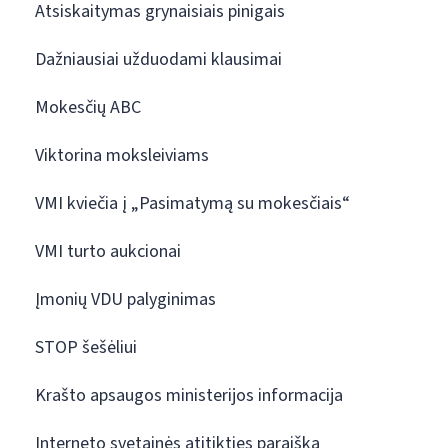
Atsiskaitymas grynaisiais pinigais
Dažniausiai užduodami klausimai
Mokesčių ABC
Viktorina moksleiviams
VMI kviečia į „Pasimatymą su mokesčiais“
VMI turto aukcionai
Įmonių VDU palyginimas
STOP šešėliui
Krašto apsaugos ministerijos informacija
Interneto svetainės atitikties paraiška