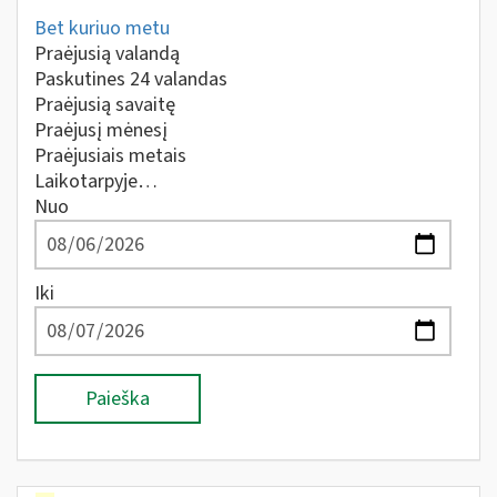
Bet kuriuo metu
Praėjusią valandą
Paskutines 24 valandas
Praėjusią savaitę
Praėjusį mėnesį
Praėjusiais metais
Laikotarpyje…
Nuo
Iki
Paieška