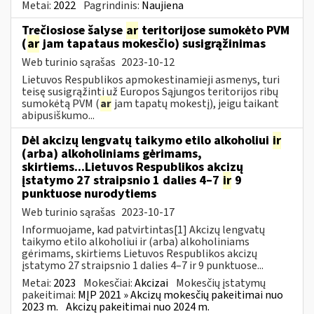
Metai:
2022
Pagrindinis:
Naujiena
Trečiosiose šalyse
ar
teritorijose sumokėto PVM
(
ar
jam tapataus mokesčio) susigrąžinimas
Web turinio sąrašas
2023-10-12
Lietuvos Respublikos apmokestinamieji asmenys, turi
teisę susigrąžinti už Europos Sąjungos teritorijos ribų
sumokėtą PVM (
ar
jam tapatų mokestį), jeigu taikant
abipusiškumo...
Dėl akcizų lengvatų taikymo etilo alkoholiui
ir
(arba) alkoholiniams gėrimams,
skirtiems...Lietuvos Respublikos akcizų
įstatymo 27 straipsnio 1 dalies 4–7
ir
9
punktuose nurodytiems
Web turinio sąrašas
2023-10-17
Informuojame, kad patvirtintas[1] Akcizų lengvatų
taikymo etilo alkoholiui ir (arba) alkoholiniams
gėrimams, skirtiems Lietuvos Respublikos akcizų
įstatymo 27 straipsnio 1 dalies 4–7 ir 9 punktuose...
Metai:
2023
Mokesčiai:
Akcizai
Mokesčių įstatymų
pakeitimai:
MĮP 2021 » Akcizų mokesčių pakeitimai nuo
2023 m.
Akcizų pakeitimai nuo 2024 m.