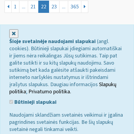
1
...
21
22
23
...
365
Uždaryti
Šioje svetainėje naudojami slapukai
(angl.
cookies). Būtinieji slapukai įdiegiami automatiškai
ir jiems nėra reikalingas Jūsų sutikimas. Taip pat
galite sutikti ir su kitų slapukų naudojimu. Savo
sutikimą bet kada galėsite atšaukti pakeisdami
interneto naršyklės nustatymus ir ištrindami
įrašytus slapukus. Daugiau informacijos
Slapukų
politika
;
Privatumo politika.
Būtinieji slapukai
Naudojami sklandžiam svetainės veikimui ir įgalina
pagrindines svetainės funkcijas. Be šių slapukų
svetainė negali tinkamai veikti.