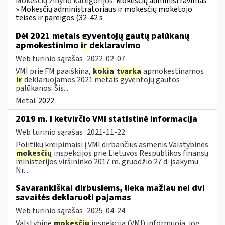
Mokesčių žinyno kategorijos:
Mokesčių administravimas
» Mokesčių administratoriaus ir mokesčių mokėtojo
teisės ir pareigos (32-42 s
Dėl 2021 metais gyventojų gautų palūkanų
apmokestinimo
ir
deklaravimo
Web turinio sąrašas
2022-02-07
VMI prie FM paaiškina,
kokia
tvarka
apmokestinamos
ir
deklaruojamos 2021 metais gyventojų gautos
palūkanos: Šis...
Metai:
2022
2019 m. I ketvirčio VMI statistinė informacija
Web turinio sąrašas
2021-11-22
Politikų kreipimaisi į VMI dirbančius asmenis Valstybinės
mokesčių
inspekcijos prie Lietuvos Respublikos finansų
ministerijos viršininko 2017 m. gruodžio 27 d. įsakymu
Nr....
Savarankiškai dirbusiems, lieka mažiau nei dvi
savaitės deklaruoti pajamas
Web turinio sąrašas
2025-04-24
Valstybinė
mokesčių
inspekcija (VMI) informuoja, jog