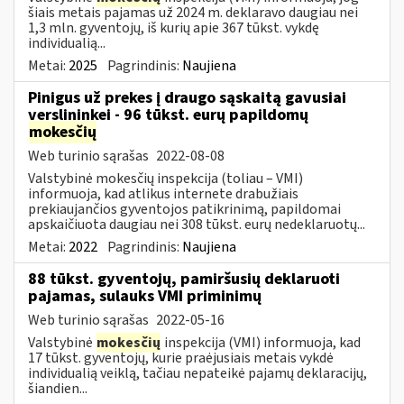
šiais metais pajamas už 2024 m. deklaravo daugiau nei
1,3 mln. gyventojų, iš kurių apie 367 tūkst. vykdę
individualią...
Metai:
2025
Pagrindinis:
Naujiena
Pinigus už prekes į draugo sąskaitą gavusiai
verslininkei - 96 tūkst. eurų papildomų
mokesčių
Web turinio sąrašas
2022-08-08
Valstybinė mokesčių inspekcija (toliau – VMI)
informuoja, kad atlikus internete drabužiais
prekiaujančios gyventojos patikrinimą, papildomai
apskaičiuota daugiau nei 308 tūkst. eurų nedeklaruotų...
Metai:
2022
Pagrindinis:
Naujiena
88 tūkst. gyventojų, pamiršusių deklaruoti
pajamas, sulauks VMI priminimų
Web turinio sąrašas
2022-05-16
Valstybinė
mokesčių
inspekcija (VMI) informuoja, kad
17 tūkst. gyventojų, kurie praėjusiais metais vykdė
individualią veiklą, tačiau nepateikė pajamų deklaracijų,
šiandien...