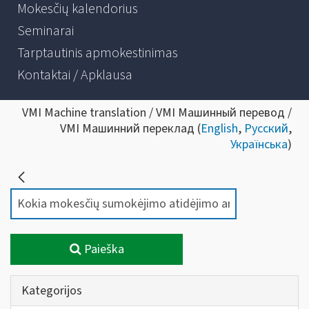
Mokesčių kalendorius
Seminarai
Tarptautinis apmokestinimas
Kontaktai / Apklausa
VMI Machine translation / VMI Машинный перевод /
VMI Машинний переклад (
English
,
Русский
,
Українська
)
Paieška
Kategorijos