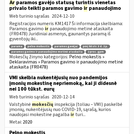
Ar
paramos gavėjo statusą turintis vienetas
privalo teikti paramos gavimo
ir
panaudojimo
Web turinio sąrašas
2024-12-10
Registracijos numeris KM1417 Ši informacija skelbiama:
Paramos gavimo
ir
panaudojimo metinė ataskaita
(FR0478) Juridiniai asmenys, gaunantys paramą iš
gyventojų iki...
parama
pelno mokestis
paramos gavėjai
pmį 50 str. 3 d. 2 p.
paramos gavimo ir panaudojimo metinė ataskaita
2 proc. gpm
Mokesčių žinyno kategorijos:
Pelno mokestis »
Deklaravimas » Paramos gavimo ir panaudojimo metinė
ataskaita (FR0478)
VMI skelbia nukentėjusių nuo pandemijos
įmonių mokestinę nepriemoką, kai ji didesnė
nei 100 tūkst. eurų
Web turinio sąrašas
2020-12-14
Valstybinė
mokesčių
inspekcija (toliau – VMI) paskelbė
įmonių, nukentėjusių nuo COVID-19, sąrašą, kurios
naudojasi mokestine pagalba
ir
turi...
Metai:
2020
Pelno mokestis