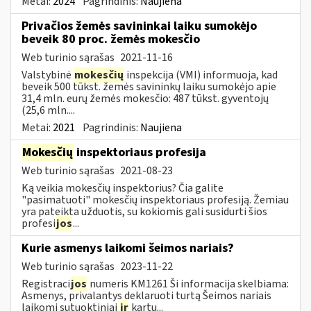
Metai:
2024
Pagrindinis:
Naujiena
Privačios žemės savininkai laiku sumokėjo
beveik 80 proc. žemės mokesčio
Web turinio sąrašas
2021-11-16
Valstybinė
mokesčių
inspekcija (VMI) informuoja, kad
beveik 500 tūkst. žemės savininkų laiku sumokėjo apie
31,4 mln. eurų žemės mokesčio: 487 tūkst. gyventojų
(25,6 mln....
Metai:
2021
Pagrindinis:
Naujiena
Mokesčių
inspektoriaus profesija
Web turinio sąrašas
2021-08-23
Ką veikia mokesčių inspektorius? Čia galite
"pasimatuoti" mokesčių inspektoriaus profesiją. Žemiau
yra pateikta užduotis, su kokiomis gali susidurti šios
profesi
jos
...
Kurie asmenys laikomi šeimos nariais?
Web turinio sąrašas
2023-11-22
Registraci
jos
numeris KM1261 Ši informacija skelbiama:
Asmenys, privalantys deklaruoti turtą Šeimos nariais
laikomi sutuoktiniai
ir
kartu...