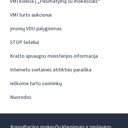
VMI kviečia į „Pasimatymą su mokesčiais“
VMI turto aukcionai
Įmonių VDU palyginimas
STOP šešėliui
Krašto apsaugos ministerijos informacija
Interneto svetainės atitikties paraiška
Ieškome turto savininkų
Nuorodos
Konsultacijos mokesčių klausimais ir paslaugos