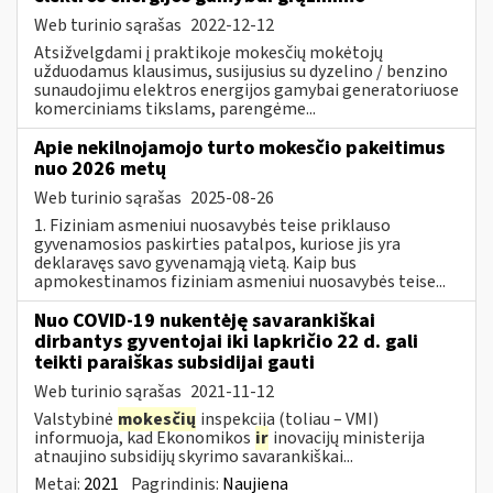
Web turinio sąrašas
2022-12-12
Atsižvelgdami į praktikoje mokesčių mokėtojų
užduodamus klausimus, susijusius su dyzelino / benzino
sunaudojimu elektros energijos gamybai generatoriuose
komerciniams tikslams, parengėme...
Apie nekilnojamojo turto mokesčio pakeitimus
nuo 2026 metų
Web turinio sąrašas
2025-08-26
1. Fiziniam asmeniui nuosavybės teise priklauso
gyvenamosios paskirties patalpos, kuriose jis yra
deklaravęs savo gyvenamąją vietą. Kaip bus
apmokestinamos fiziniam asmeniui nuosavybės teise...
Nuo COVID-19 nukentėję savarankiškai
dirbantys gyventojai iki lapkričio 22 d. gali
teikti paraiškas subsidijai gauti
Web turinio sąrašas
2021-11-12
Valstybinė
mokesčių
inspekcija (toliau – VMI)
informuoja, kad Ekonomikos
ir
inovacijų ministerija
atnaujino subsidijų skyrimo savarankiškai...
Metai:
2021
Pagrindinis:
Naujiena