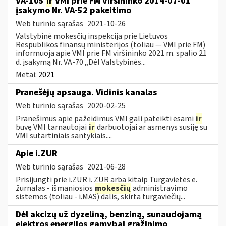
VA-105
ir
VMI prie FM viršininko 2014-07-01
įsakymo Nr. VA-52 pakeitimo
Web turinio sąrašas
2021-10-26
Valstybinė mokesčių inspekcija prie Lietuvos
Respublikos finansų ministerijos (toliau ― VMI prie FM)
informuoja apie VMI prie FM viršininko 2021 m. spalio 21
d. įsakymą Nr. VA-70 „Dėl Valstybinės...
Metai:
2021
Pranešėjų apsauga. Vidinis kanalas
Web turinio sąrašas
2020-02-25
Pranešimus apie pažeidimus VMI gali pateikti esami
ir
buvę VMI tarnautojai
ir
darbuotojai ar asmenys susiję su
VMI sutartiniais santykiais....
Apie i.ZUR
Web turinio sąrašas
2021-06-28
Prisijungti prie i.ZUR i. ZUR arba kitaip Turgavietės e.
žurnalas - išmaniosios
mokesčių
administravimo
sistemos (toliau - i.MAS) dalis, skirta turgaviečių...
Dėl akcizų už dyzeliną, benziną, sunaudojamą
elektros energijos gamybai grąžinimo