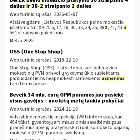
Dėl LR pelno mokesčio įstatymo 30 straipsnio 4
dalies
ir
38-
2
straipsnio
2
dalies
Web turinio sąrašas
2026-01-07
Atsižvelgdami į Lietuvos Respublikos pelno mokesčio
įstatymo Nr. IX-675 5, 17, 18, 30, 33, 34, 35, 38
2
, 41, 43
ir
561 straipsnių pakeitimo...
Metai:
2025
OSS (One Stop Shop)
Web turinio sąrašas
2018-12-19
One Stop Shop (OSS) - tai sistema, kuri palengvina
mokestinių PVM prievolių vykdymą ūkio subjektams,
parduodantiems neapmokestinamiesiems
asmenims
tam tikras prekes...
Beveik 34 mln. eurų GPM paramos jau pasiekė
visus gavėjus – nuo kitų metų laukia pokyčiai
Web turinio sąrašas
2024-11-19
Valstybinė mokesčių inspekcija (VMI) informuoja, kad
464 tūkst. gyventojų artimiausiomis savaitėmis gaus
pranešimus apie jų prašymų skirti dalį sumokėto pajamų
mokesčio (GPM) paramai įvykdymą....