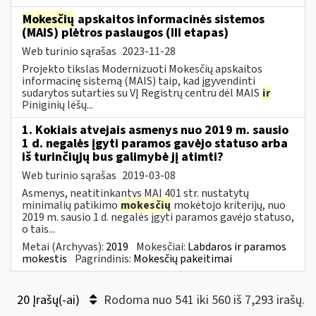
Mokesčių
apskaitos informacinės sistemos
(MAIS) plėtros paslaugos (III etapas)
Web turinio sąrašas
2023-11-28
Projekto tikslas Modernizuoti Mokesčių apskaitos
informacinę sistemą (MAIS) taip, kad įgyvendinti
sudarytos sutarties su VĮ Registrų centru dėl MAIS
ir
Piniginių lėšų...
1. Kokiais atvejais asmenys nuo 2019 m. sausio
1 d. negalės įgyti paramos gavėjo statuso arba
iš turinčiųjų bus galimybė jį atimti?
Web turinio sąrašas
2019-03-08
Asmenys, neatitinkantys MAĮ 401 str. nustatytų
minimalių patikimo
mokesčių
mokėtojo kriterijų, nuo
2019 m. sausio 1 d. negalės įgyti paramos gavėjo statuso,
o tais...
Metai (Archyvas):
2019
Mokesčiai:
Labdaros ir paramos
mokestis
Pagrindinis:
Mokesčių pakeitimai
20 Įrašų(-ai)
Rodoma nuo 541 iki 560 iš 7,293 irašų.