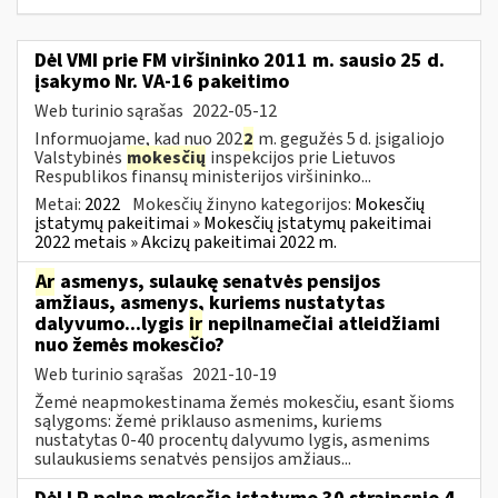
Dėl VMI prie FM viršininko 2011 m. sausio 25 d.
įsakymo Nr. VA-16 pakeitimo
Web turinio sąrašas
2022-05-12
Informuojame, kad nuo 202
2
m. gegužės 5 d. įsigaliojo
Valstybinės
mokesčių
inspekcijos prie Lietuvos
Respublikos finansų ministerijos viršininko...
Metai:
2022
Mokesčių žinyno kategorijos:
Mokesčių
įstatymų pakeitimai » Mokesčių įstatymų pakeitimai
2022 metais » Akcizų pakeitimai 2022 m.
Ar
asmenys, sulaukę senatvės pensijos
amžiaus, asmenys, kuriems nustatytas
dalyvumo...lygis
ir
nepilnamečiai atleidžiami
nuo žemės mokesčio?
Web turinio sąrašas
2021-10-19
Žemė neapmokestinama žemės mokesčiu, esant šioms
sąlygoms: žemė priklauso asmenims, kuriems
nustatytas 0-40 procentų dalyvumo lygis, asmenims
sulaukusiems senatvės pensijos amžiaus...