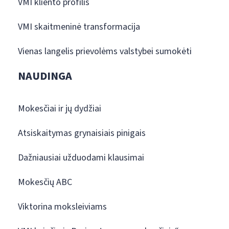
VMI kliento profilis
VMI skaitmeninė transformacija
Vienas langelis prievolėms valstybei sumokėti
NAUDINGA
Mokesčiai ir jų dydžiai
Atsiskaitymas grynaisiais pinigais
Dažniausiai užduodami klausimai
Mokesčių ABC
Viktorina moksleiviams