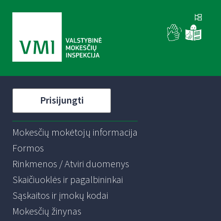
Prisijungti
Mokesčių mokėtojų informacija
Formos
Rinkmenos / Atviri duomenys
Skaičiuoklės ir pagalbininkai
Sąskaitos ir įmokų kodai
Mokesčių žinynas