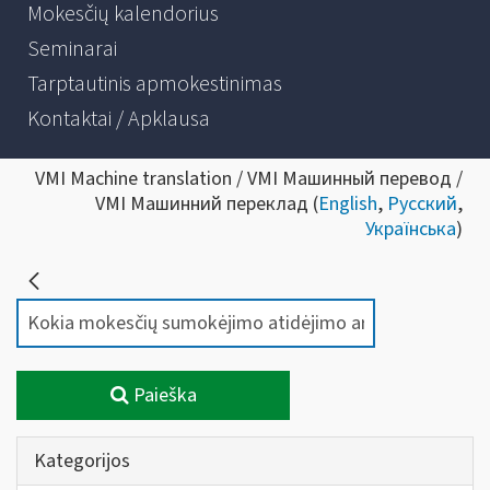
Mokesčių kalendorius
Seminarai
Tarptautinis apmokestinimas
Kontaktai / Apklausa
VMI Machine translation / VMI Машинный перевод /
VMI Машинний переклад (
English
,
Русский
,
Українська
)
Paieška
Kategorijos