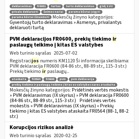
deklaravimas
fr0001
turtas
turto deklaravimas
gtdį 2 str
privalo deklaruoti
šeimos nariai
parama būstui įsigyti
Mokesčių žinyno kategorijos:
parama būstui išnuomoti
Gyventojų turto deklaravimas » Asmenys, privalantys
deklaruoti turtą
PVM deklaracijos FR0600, prekių tiekimo
ir
paslaugų teikimo į kitas ES valstybes
Web turinio sąrašas
2025-07-02
Registraci
jos
numeris KM1120 Ši informacija skelbiama:
PVM deklaracija FR0600 (84-86 str., 88-89 str., 115-3 str.)
Prekių tiekimo
ir
paslaugų...
ataskaita
fr0564
fr0600
pvm
pvm deklaracija
prekių tiekimo ir paslaugų teikimo į kitas es valstybes nares ataskaita
Mokesčių žinyno kategorijos:
Pridėtinės vertės mokestis
» PVM deklaravimas (IX skyrius) » PVM deklaracija FR0600
(84-86 str., 88-89 str., 115-3 str.)
Pridėtinės vertės
mokestis » PVM deklaravimas (IX skyrius) » Prekių
tiekimo į kitas ES valstybes ataskaita FR0564 (88-1, 88-2
str.)
Korupcijos rizikos analizė
Web turinio sąrašas
2020-02-25