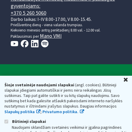
gyventojams:
+370 5 260 5060
Darbo laikas: I-IV 8.00-17.00, V 8.00-15.45.
Prieššventinę dieną - viena valanda trumpiau.
Kiekvieno mėnesio antrą penktadienį 8.00 val. - 12.00 val.
Mano VMI
Paklausimas per
Valstybinė mokesčių inspekcija prie Lietuvos
U
Respublikos finansų ministerijos
Šioje svetainėje naudojami slapukai
(angl. cookies). Būtinieji
slapukai įdiegiami automatiškai ir jiems nėra reikalingas Jūsų
Biudžetinė įstaiga. Juridinio asmens kodas — 188659752,
sutikimas. Taip pat galite sutikti ir su kitų slapukų naudojimu. Savo
adresas: Vasario 16-osios g. 14, 01107 Vilnius, Lietuva, el.paštas:
sutikimą bet kada galėsite atšaukti pakeisdami interneto naršyklės
vmi@vmi.lt
, E. pristatymo dėžutės adresas 188659752
nustatymus ir ištrindami įrašytus slapukus. Daugiau informacijos
Duomenys apie Valstybinę mokesčių inspekciją prie Lietuvos
Slapukų politika
;
Privatumo politika.
Respublikos finansų ministerijos kaupiami ir saugomi Juridinių
asmenų registre
Būtinieji slapukai
Naudojami sklandžiam svetainės veikimui ir įgalina pagrindines