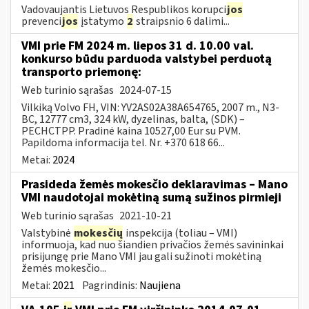
Vadovaujantis Lietuvos Respublikos korupci
jos
prevenci
jos
įstatymo
2
straipsnio 6 dalimi...
VMI prie FM 2024 m. liepos 31 d. 10.00 val.
konkurso būdu parduoda valstybei perduotą
transporto priemonę:
Web turinio sąrašas
2024-07-15
Vilkiką Volvo FH, VIN: YV2AS02A38A654765, 2007 m., N3-
BC, 12777 cm3, 324 kW, dyzelinas, balta, (SDK) –
PECHCTPP. Pradinė kaina 10527,00 Eur su PVM.
Papildoma informacija tel. Nr. +370 618 66...
Metai:
2024
Prasideda žemės mokesčio deklaravimas – Mano
VMI naudotojai mokėtiną sumą sužinos pirmieji
Web turinio sąrašas
2021-10-21
Valstybinė
mokesčių
inspekcija (toliau – VMI)
informuoja, kad nuo šiandien privačios žemės savininkai
prisijungę prie Mano VMI jau gali sužinoti mokėtiną
žemės mokesčio...
Metai:
2021
Pagrindinis:
Naujiena