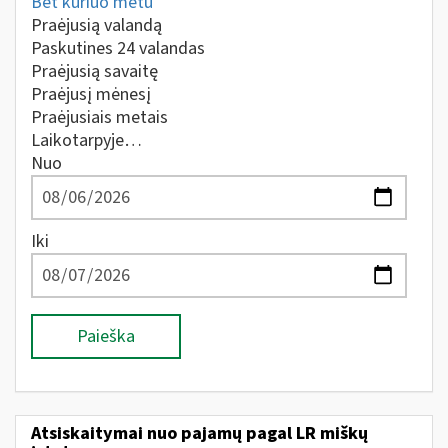
Bet kuriuo metu
Praėjusią valandą
Paskutines 24 valandas
Praėjusią savaitę
Praėjusį mėnesį
Praėjusiais metais
Laikotarpyje…
Nuo
Iki
Paieška
Atsiskaitymai nuo pajamų pagal LR miškų