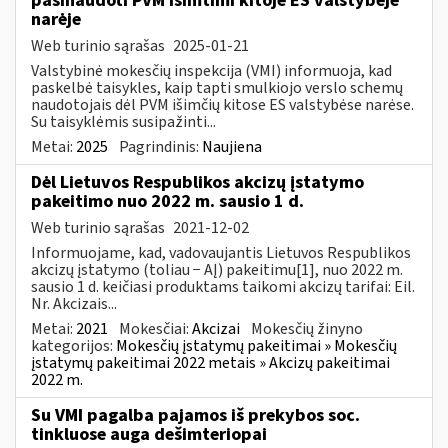
pasinaudoti PVM išimtimi kitoje ES valstybėje
narėje
Web turinio sąrašas
2025-01-21
Valstybinė mokesčių inspekcija (VMI) informuoja, kad
paskelbė taisykles, kaip tapti smulkiojo verslo schemų
naudotojais dėl PVM išimčių kitose ES valstybėse narėse.
Su taisyklėmis susipažinti...
Metai:
2025
Pagrindinis:
Naujiena
Dėl Lietuvos Respublikos akcizų įstatymo
pakeitimo nuo 2022 m. sausio 1 d.
Web turinio sąrašas
2021-12-02
Informuojame, kad, vadovaujantis Lietuvos Respublikos
akcizų įstatymo (toliau − AĮ) pakeitimu[1], nuo 2022 m.
sausio 1 d. keičiasi produktams taikomi akcizų tarifai: Eil.
Nr. Akcizais...
Metai:
2021
Mokesčiai:
Akcizai
Mokesčių žinyno
kategorijos:
Mokesčių įstatymų pakeitimai » Mokesčių
įstatymų pakeitimai 2022 metais » Akcizų pakeitimai
2022 m.
Su VMI pagalba pajamos iš prekybos soc.
tinkluose auga dešimteriopai