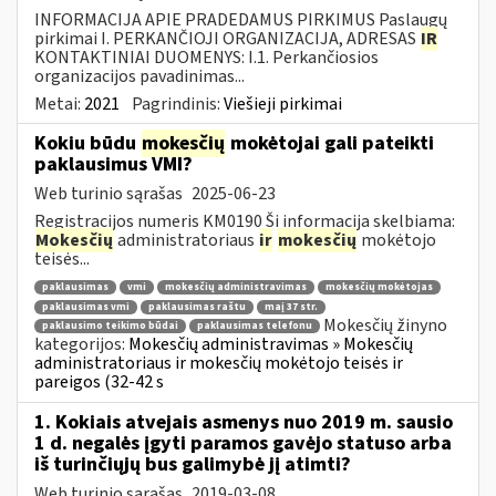
INFORMACIJA APIE PRADEDAMUS PIRKIMUS Paslaugų
pirkimai I. PERKANČIOJI ORGANIZACIJA, ADRESAS
IR
KONTAKTINIAI DUOMENYS: I.1. Perkančiosios
organizacijos pavadinimas...
Metai:
2021
Pagrindinis:
Viešieji pirkimai
Kokiu būdu
mokesčių
mokėtojai gali pateikti
paklausimus VMI?
Web turinio sąrašas
2025-06-23
Registracijos numeris KM0190 Ši informacija skelbiama:
Mokesčių
administratoriaus
ir
mokesčių
mokėtojo
teisės...
paklausimas
vmi
mokesčių administravimas
mokesčių mokėtojas
paklausimas vmi
paklausimas raštu
maį 37 str.
Mokesčių žinyno
paklausimo teikimo būdai
paklausimas telefonu
kategorijos:
Mokesčių administravimas » Mokesčių
administratoriaus ir mokesčių mokėtojo teisės ir
pareigos (32-42 s
1. Kokiais atvejais asmenys nuo 2019 m. sausio
1 d. negalės įgyti paramos gavėjo statuso arba
iš turinčiųjų bus galimybė jį atimti?
Web turinio sąrašas
2019-03-08