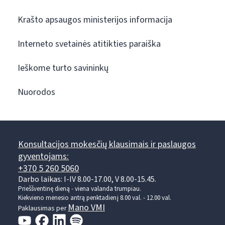
Krašto apsaugos ministerijos informacija
Interneto svetainės atitikties paraiška
Ieškome turto savininkų
Nuorodos
Konsultacijos mokesčių klausimais ir paslaugos
gyventojams:
+370 5 260 5060
Darbo laikas: I-IV 8.00-17.00, V 8.00-15.45.
Prieššventinę dieną - viena valanda trumpiau.
Kiekvieno mėnesio antrą penktadienį 8.00 val. - 12.00 val.
Mano VMI
Paklausimas per