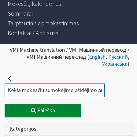
Mokesčių kalendorius
Seminarai
Tarptautinis apmokestinimas
Kontaktai / Apklausa
VMI Machine translation / VMI Машинный перевод /
VMI Машинний переклад (
English
,
Русский
,
Українська
)
Paieška
Kategorijos