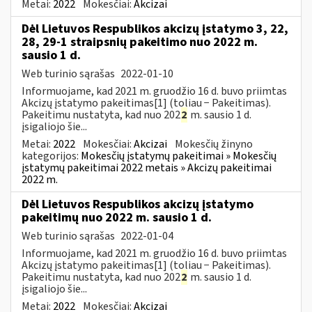
Metai:
2022
Mokesčiai:
Akcizai
Dėl Lietuvos Respublikos akcizų įstatymo 3, 22,
28, 29-1 straipsnių pakeitimo nuo 2022 m.
sausio 1 d.
Web turinio sąrašas
2022-01-10
Informuojame, kad 2021 m. gruodžio 16 d. buvo priimtas
Akcizų įstatymo pakeitimas[1] (toliau − Pakeitimas).
Pakeitimu nustatyta, kad nuo 202
2
m. sausio 1 d.
įsigaliojo šie...
Metai:
2022
Mokesčiai:
Akcizai
Mokesčių žinyno
kategorijos:
Mokesčių įstatymų pakeitimai » Mokesčių
įstatymų pakeitimai 2022 metais » Akcizų pakeitimai
2022 m.
Dėl Lietuvos Respublikos akcizų įstatymo
pakeitimų nuo 2022 m. sausio 1 d.
Web turinio sąrašas
2022-01-04
Informuojame, kad 2021 m. gruodžio 16 d. buvo priimtas
Akcizų įstatymo pakeitimas[1] (toliau − Pakeitimas).
Pakeitimu nustatyta, kad nuo 202
2
m. sausio 1 d.
įsigaliojo šie...
Metai:
2022
Mokesčiai:
Akcizai