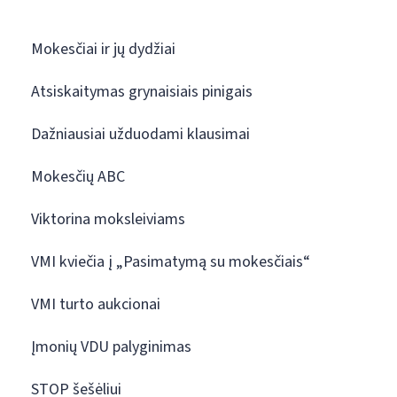
Mokesčiai ir jų dydžiai
Atsiskaitymas grynaisiais pinigais
Dažniausiai užduodami klausimai
Mokesčių ABC
Viktorina moksleiviams
VMI kviečia į „Pasimatymą su mokesčiais“
VMI turto aukcionai
Įmonių VDU palyginimas
STOP šešėliui