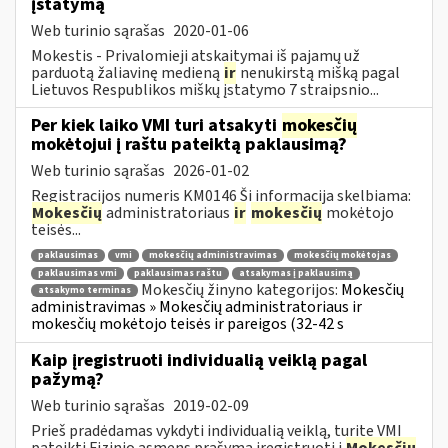
įstatymą
Web turinio sąrašas
2020-01-06
Mokestis - Privalomieji atskaitymai iš pajamų už
parduotą žaliavinę medieną
ir
nenukirstą mišką pagal
Lietuvos Respublikos miškų įstatymo 7 straipsnio...
Per kiek laiko VMI turi atsakyti
mokesčių
mokėtojui į raštu pateiktą paklausimą?
Web turinio sąrašas
2026-01-02
Registracijos numeris KM0146 Ši informacija skelbiama:
Mokesčių
administratoriaus
ir
mokesčių
mokėtojo
teisės...
paklausimas
vmi
mokesčių administravimas
mokesčių mokėtojas
paklausimas vmi
paklausimas raštu
atsakymas į paklausimą
Mokesčių žinyno kategorijos:
Mokesčių
atsakymo terminas
administravimas » Mokesčių administratoriaus ir
mokesčių mokėtojo teisės ir pareigos (32-42 s
Kaip įregistruoti individualią veiklą pagal
pažymą?
Web turinio sąrašas
2019-02-09
Prieš pradėdamas vykdyti individualią veiklą, turite VMI
pateikti Fizinio asmens prašymą įregistruoti į
Mokesčių