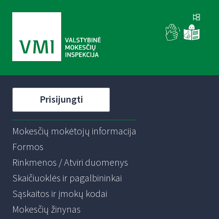
Prisijungti
Mokesčių mokėtojų informacija
Formos
Rinkmenos / Atviri duomenys
Skaičiuoklės ir pagalbininkai
Sąskaitos ir įmokų kodai
Mokesčių žinynas