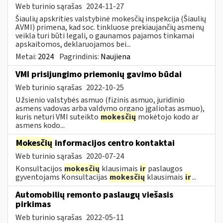
Web turinio sąrašas
2024-11-27
Šiaulių apskrities valstybinė mokesčių inspekcija (Šiaulių
AVMI) primena, kad soc. tinkluose prekiaujančių asmenų
veikla turi būti legali, o gaunamos pajamos tinkamai
apskaitomos, deklaruojamos bei...
Metai:
2024
Pagrindinis:
Naujiena
VMI prisijungimo priemonių gavimo būdai
Web turinio sąrašas
2022-10-25
Užsienio valstybės asmuo (fizinis asmuo, juridinio
asmens vadovas arba valdymo organo įgaliotas asmuo),
kuris neturi VMI suteikto
mokesčių
mokėtojo kodo ar
asmens kodo...
Mokesčių
informacijos centro kontaktai
Web turinio sąrašas
2020-07-24
Konsultacijos
mokesčių
klausimais
ir
paslaugos
gyventojams Konsultacijas
mokesčių
klausimais
ir
...
Automobilių remonto paslaugų viešasis
pirkimas
Web turinio sąrašas
2022-05-11