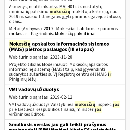
Asmenys, neatitinkantys MAĮ 401 str. nustatytų
minimalių patikimo
mokesčių
mokėtojo kriterijų, nuo
2019 m. sausio 1 d. negalės įgyti paramos gavėjo statuso,
o tais...
Metai (Archyvas):
2019
Mokesčiai:
Labdaros ir paramos
mokestis
Pagrindinis:
Mokesčių pakeitimai
Mokesčių
apskaitos informacinės sistemos
(MAIS) plėtros paslaugos (III etapas)
Web turinio sąrašas
2023-11-28
Projekto tikslas Modernizuoti Mokesčių apskaitos
informacinę sistemą (MAIS) taip, kad įgyvendinti
sudarytos sutarties su VĮ Registrų centru dėl MAIS
ir
Piniginių lėšų...
VMI vadovų užduotys
Web turinio sąrašas
2019-02-12
VMI vadovų užduotys Valstybinės
mokesčių
inspekci
jos
prie Lietuvos Respublikos finansų ministeri
jos
viršininkės Editos...
Smulkusis verslas jau gali teikti prašymus