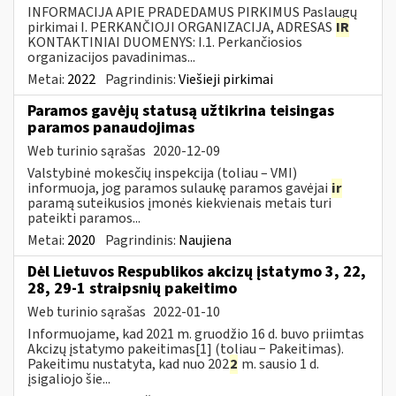
INFORMACIJA APIE PRADEDAMUS PIRKIMUS Paslaugų
pirkimai I. PERKANČIOJI ORGANIZACIJA, ADRESAS
IR
KONTAKTINIAI DUOMENYS: I.1. Perkančiosios
organizacijos pavadinimas...
Metai:
2022
Pagrindinis:
Viešieji pirkimai
Paramos gavėjų statusą užtikrina teisingas
paramos panaudojimas
Web turinio sąrašas
2020-12-09
Valstybinė mokesčių inspekcija (toliau – VMI)
informuoja, jog paramos sulaukę paramos gavėjai
ir
paramą suteikusios įmonės kiekvienais metais turi
pateikti paramos...
Metai:
2020
Pagrindinis:
Naujiena
Dėl Lietuvos Respublikos akcizų įstatymo 3, 22,
28, 29-1 straipsnių pakeitimo
Web turinio sąrašas
2022-01-10
Informuojame, kad 2021 m. gruodžio 16 d. buvo priimtas
Akcizų įstatymo pakeitimas[1] (toliau − Pakeitimas).
Pakeitimu nustatyta, kad nuo 202
2
m. sausio 1 d.
įsigaliojo šie...