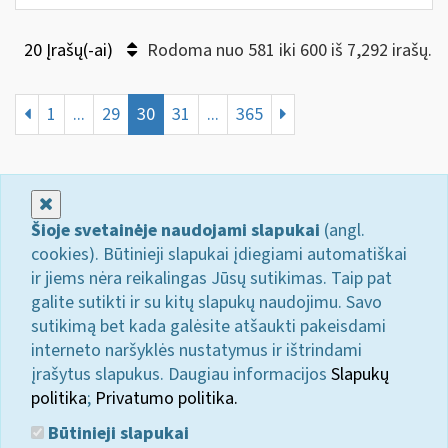
20 Įrašų(-ai)
Rodoma nuo 581 iki 600 iš 7,292 irašų.
1
...
29
30
31
...
365
Uždaryti
Šioje svetainėje naudojami slapukai
(angl.
cookies). Būtinieji slapukai įdiegiami automatiškai
ir jiems nėra reikalingas Jūsų sutikimas. Taip pat
galite sutikti ir su kitų slapukų naudojimu. Savo
sutikimą bet kada galėsite atšaukti pakeisdami
interneto naršyklės nustatymus ir ištrindami
įrašytus slapukus. Daugiau informacijos
Slapukų
politika
;
Privatumo politika.
Būtinieji slapukai