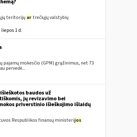
schemą?
jų teritorijų
ar
trečiųjų valstybių
liepos 1 d.
a
ojų pajamų mokesčio (GPM) grąžinimus, net 73
au pervedė...
išieškotos baudos už
tiškomis, jų revizavimo bei
kos priverstinio išieškojimo išlaidų
tuvos Respublikos finansų ministeri
jos