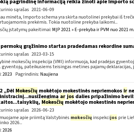
okią pagrindinę informaciją reikia žinoti apie Importo 
urinio sąrašas
2021-06-09
jau minėta, Importo schema yra skirta nuotolinei prekybai iš trečių
tuojamomis prekėmis. Tokia nuotoline prekyba laikomi...
čių įstatymų pakeitimai:
MĮP 2021 » E-prekyba ir PVM nuo 2021 m. 
permokų grąžinimo startas pradedamas rekordine sum
urinio sąrašas
2023-03-15
ybinė mokesčių inspekcija (VMI) informuoja, kad pradėjus gyvent
. gyventojų, pateikusiems teisingas metines pajamų deklaracijas, j
:
2023
Pagrindinis:
Naujiena
2 „Dėl
Mokesčių
mokėtojo mokestinės nepriemokos
ir
ne
nistracinį...nusižengimą
ar
jos
dalies pripažinimo bevil
aitos...taisyklių,
Mokesčių
mokėtojo mokestinės nepriemo
urinio sąrašas
2026-06-23
muojame apie priimtą Valstybinės
mokesčių
inspekci
jos
prie Lie
inko 2026...
:
2026