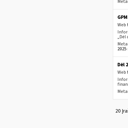
Metai
GPM 
Web t
Infor
„Dėl 
Metai
2025 
Dėl 
Web t
Infor
finan
Metai
20 Įra