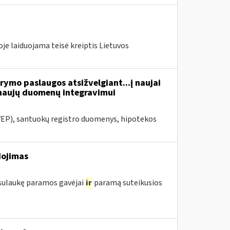
je laiduojama teisė kreiptis Lietuvos
ymo paslaugos atsižvelgiant...į naujai
naujų duomenų integravimui
VEP), santuokų registro duomenys, hipotekos
dojimas
 sulaukę paramos gavėjai
ir
paramą suteikusios