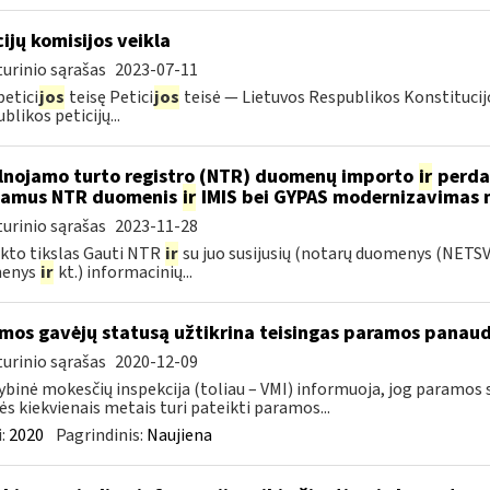
cijų komisijos veikla
urinio sąrašas
2023-07-11
petici
jos
teisę Petici
jos
teisė — Lietuvos Respublikos Konstitucijo
blikos peticijų...
lnojamo turto registro (NTR) duomenų importo
ir
perdar
iamus NTR duomenis
ir
IMIS bei GYPAS modernizavimas 
urinio sąrašas
2023-11-28
kto tikslas Gauti NTR
ir
su juo susijusių (notarų duomenys (NETS
enys
ir
kt.) informacinių...
mos gavėjų statusą užtikrina teisingas paramos panau
urinio sąrašas
2020-12-09
ybinė mokesčių inspekcija (toliau – VMI) informuoja, jog paramos
s kiekvienais metais turi pateikti paramos...
:
2020
Pagrindinis:
Naujiena