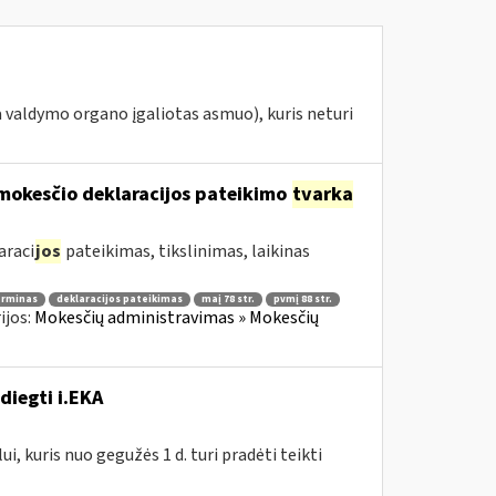
 valdymo organo įgaliotas asmuo), kuris neturi
mokesčio deklaracijos pateikimo
tvarka
araci
jos
pateikimas, tikslinimas, laikinas
erminas
deklaracijos pateikimas
maį 78 str.
pvmį 88 str.
ijos:
Mokesčių administravimas » Mokesčių
diegti i.EKA
, kuris nuo gegužės 1 d. turi pradėti teikti