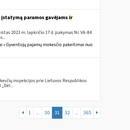
o įstatymą paramos gavėjams
ir
stas 2023 m. lapkričio 17 d. įsakymas Nr. VA-84
...
i » Gyventojų pajamų mokesčio pakeitimai nuo
kesčių inspekcijos prie Lietuvos Respublikos
„Dėl...
1
...
30
31
32
...
365