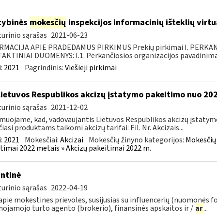
tybinės
mokesčių
inspekcijos informacinių išteklių virt
urinio sąrašas
2021-06-23
RMACIJA APIE PRADEDAMUS PIRKIMUS Prekių pirkimai I. PERKA
KTINIAI DUOMENYS: I.1. Perkančiosios organizacijos pavadinimas
:
2021
Pagrindinis:
Viešieji pirkimai
Lietuvos Respublikos akcizų įstatymo pakeitimo nuo 202
urinio sąrašas
2021-12-02
muojame, kad, vadovaujantis Lietuvos Respublikos akcizų įstatymo 
čiasi produktams taikomi akcizų tarifai: Eil. Nr. Akcizais...
:
2021
Mokesčiai:
Akcizai
Mokesčių žinyno kategorijos:
Mokesčių 
timai 2022 metais » Akcizų pakeitimai 2022 m.
ntinė
urinio sąrašas
2022-04-19
pie mokestines prievoles, susijusias su influencerių (nuomonės f
nojamojo turto agento (brokerio), finansinės apskaitos ir /
ar
...