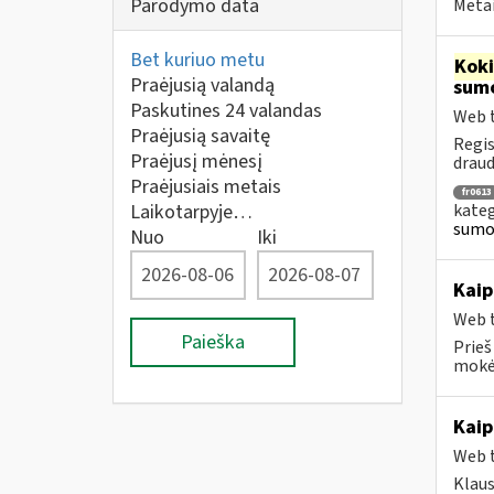
Parodymo data
Metai
Bet kuriuo metu
Kok
Praėjusią valandą
sumo
Paskutines 24 valandas
Web t
Praėjusią savaitę
Regis
Praėjusį mėnesį
draud
Praėjusiais metais
fr0613
kateg
Laikotarpyje…
sumok
Nuo
Iki
Kaip
Web t
Paieška
Prieš
mokėt
Kaip
Web t
Klau