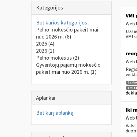
Kategorijos
VMI 
Bet kurios kategorijos
Web t
Pelno mokesčio pakeitimai
Užsie
nuo 2026 m.
(6)
VMI s
2025
(4)
2026
(2)
reor
Pelno mokestis
(2)
Web t
Gyventojų pajamų mokesčio
Regis
pakeitimai nuo 2026 m.
(1)
veikl
bankr
pmį 51
dekla
Aplankai
Iki 
Bet kurį aplanką
Web t
Valst
duome