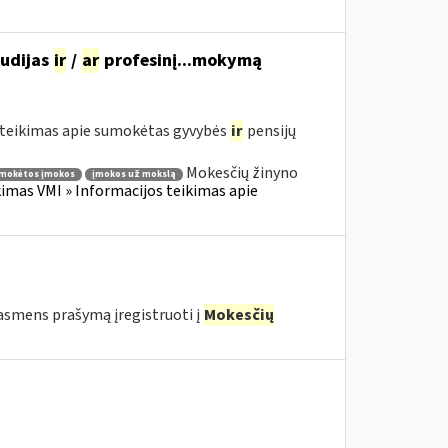
tudijas
ir
/
ar
profesinį...mokymą
teikimas apie sumokėtas gyvybės
ir
pensijų
Mokesčių žinyno
mokėtos įmokos
įmokos už mokslą
mas VMI » Informacijos teikimas apie
o asmens prašymą įregistruoti į
Mokesčių