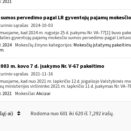
:
2021
sumos pervedimo pagal LR gyventojų pajamų mokesči
urinio sąrašas
2024-10-03
muojame, kad 2024 m. rugsėjo 25 d. įsakymu Nr. VA-77[1] buvo pakei
dalies gyventojų pajamų mokesčio sumos pervedimo pagal Lietuvos
:
2024
Mokesčių žinyno kategorijos:
Mokesčių įstatymų pakeitima
m.
2003 m. kovo 7 d. įsakymo Nr. V-67 pakeitimo
urinio sąrašas
2021-11-16
muojame, kad nuo 2021 m. lapkričio 12 d. įsigaliojo Valstybinės mo
sų ministerijos viršininko 2021 m. lapkričio 11 d. įsakymas Nr. VA-78 
:
2021
Mokesčiai:
Akcizai
šų(-ai)
Rodoma nuo 601 iki 620 iš 7,292 irašų.