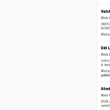
Vals
Web t
INFO
KONTA
Metai
Dėl 
Web t
Infor
d. kei
Metai
pakei
Atmi
Web t
DUK a
nekil