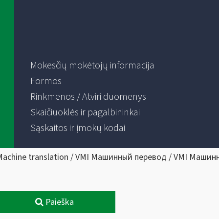
Mokesčių mokėtojų informacija
Formos
Rinkmenos / Atviri duomenys
Skaičiuoklės ir pagalbininkai
Sąskaitos ir įmokų kodai
Machine translation / VMI Машинный перевод / VMI Машин
Paieška