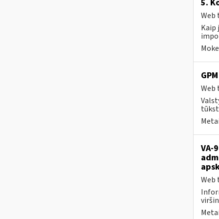
5. K
Web t
Kaip 
impor
Mokes
GPM 
Web t
Valst
tūkst
Metai
VA-9
admi
apsk
Web t
Infor
viršin
Metai