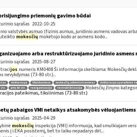
prisijungimo priemonių gavimo būdai
urinio sąrašas
2022-10-25
nio valstybės asmuo (fizinis asmuo, juridinio asmens vadovas arba
uteikto
mokesčių
mokėtojo kodo ar asmens kodo...
ganizuojamo arba restruktūrizuojamo juridinio asmens 
urinio sąrašas
2025-08-27
traci
jos
numeris KM0408 Ši informacija skelbiama: Mokesčių dekl
os nevykdymas (73-80 str.)...
otas
deklaracija
likvidavimas
mokesčių administravimas
deklaracijos pateikimo t
Mokesčių žinyno kategor
 str.
pmį 53 str.
reorganizacija
restruktūrizacija
racijos pateikimas, tikslinimas (73-80 str.)
metų pabaigos VMI netaikys atsakomybės vėluojantiems 
urinio sąrašas
2025-04-29
ybinė
mokesčių
inspekcija (VMI) informuoja, kad smulkiajam verslui
nis į i.EKA posistemį, bet to laiku nepadarys dėl...