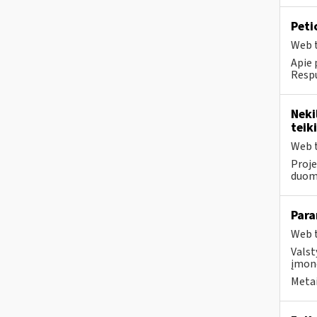
Peti
Web t
Apie 
Respu
Neki
teik
Web t
Proje
duom
Para
Web t
Valst
įmonė
Metai