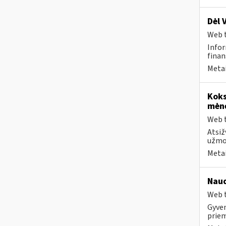
Dėl 
Web t
Infor
finan
Metai
Koks
mėn
Web t
Atsiž
užmok
Metai
Naud
Web t
Gyven
priem