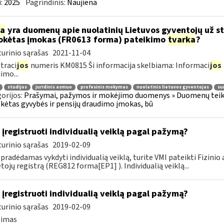
:
2025
Pagrindinis:
Naujiena
ia
yra duomenų apie nuolatinių Lietuvos gyventojų už s
kėtas įmokas (FR0613 forma) pateikimo
tvarka
?
urinio sąrašas
2021-11-04
traci
jos
numeris KM0815 Ši informacija skelbiama: Informaci
jos
imo...
studijos
juridinis asmuo
profesinis mokymas
nuolatinis lietuvos gyventojas
su
orijos:
Prašymai, pažymos ir mokėjimo duomenys » Duomenų teiki
ėtas gyvybės ir pensijų draudimo įmokas, bū
 įregistruoti individualią veiklą pagal pažymą?
urinio sąrašas
2019-02-09
 pradėdamas vykdyti individualią veiklą, turite VMI pateikti Fizini
ojų registrą (REG812 forma[EP1] ). Individualią veiklą...
 įregistruoti individualią veiklą pagal pažymą?
urinio sąrašas
2019-02-09
simas