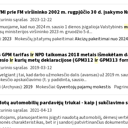
VMI prie FM viršininko 2002 m. rugpjūčio 30 d. įsakymo N
urinio sąrašas
2023-12-22
muojame, kad nuo 2024 m. sausio 1 dienos įsigalioja Valstybinės
m
sų ministerijos viršininko 2023 m. gruodžio 5 d....
:
2023
Mokesčių įstatymų pakeitimai:
Akcizų pakeitimai nuo 2024
 GPM tarifas
ir
NPD taikomas 2018 metais išmokėtam da
esio
ir
kurių metų deklaracijose (GPM312
ir
GPM313 formo
urinio sąrašas
2019-03-12
velgiant į tai, kad darbo užmokesčio dalis (avansas) už 2019 m. sa
esčio apskaičiavimo (t. y. padidinta, sausio...
 (Archyvas):
2019
Mokesčiai:
Gyventojų pajamų mokestis
Pagrind
otų automobilių pardavėjų triukai - kaip į sukčiavimo s
urinio sąrašas
2021-04-13
tojams, planuojantiems įsigyti naudotą automobilį, dėmesį vertėt
onės charakteristikas, bet ir į sandorį patvirtinančius dokumentus.