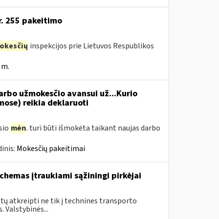
r. 255 pakeitimo
okesčių
inspekcijos prie Lietuvos Respublikos
 m.
rbo užmokesčio avansui už...Kurio
se) reikia deklaruoti
usio
mėn
. turi būti išmokėta taikant naujas darbo
inis:
Mokesčių pakeitimai
chemas įtraukiami sąžiningi pirkėjai
ų atkreipti ne tik į technines transporto
 Valstybinės...