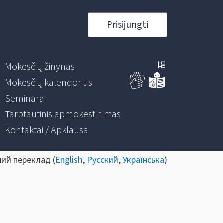
Prisijungti
Mokesčių žinynas
Mokesčių kalendorius
Seminarai
Tarptautinis apmokestinimas
Kontaktai / Apklausa
ний переклад (
English
,
Русский
,
Українська
)