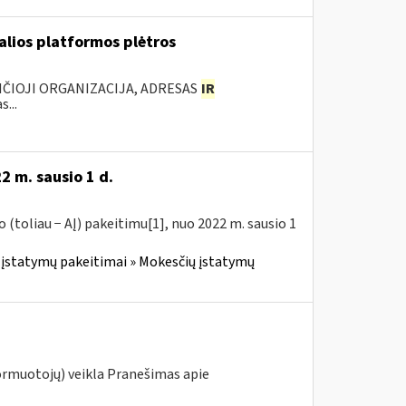
ualios platformos plėtros
NČIOJI ORGANIZACIJA, ADRESAS
IR
...
2 m. sausio 1 d.
(toliau − AĮ) pakeitimu[1], nuo 2022 m. sausio 1
įstatymų pakeitimai » Mokesčių įstatymų
ormuotojų) veikla Pranešimas apie