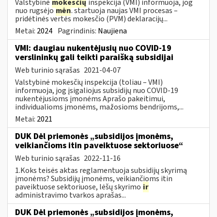
Valstybinė
mokesčių
inspekcija (VMI) informuoja, jog
nuo rugsėjo
mėn
. startuoja naujas VMI procesas –
pridėtinės vertės mokesčio (PVM) deklaracijų...
Metai:
2024
Pagrindinis:
Naujiena
VMI: daugiau nukentėjusių nuo COVID-19
verslininkų gali teikti paraišką subsidijai
Web turinio sąrašas
2021-04-07
Valstybinė mokesčių inspekcija (toliau – VMI)
informuoja, jog įsigaliojus subsidijų nuo COVID-19
nukentėjusioms įmonėms Aprašo pakeitimui,
individualioms įmonėms, mažosioms bendrijoms,...
Metai:
2021
DUK Dėl priemonės „subsidijos įmonėms,
veikiančioms itin paveiktuose sektoriuose“
Web turinio sąrašas
2022-11-16
1.Koks teisės aktas reglamentuoja subsidijų skyrimą
įmonėms? Subsidijų įmonėms, veikiančioms itin
paveiktuose sektoriuose, lėšų skyrimo
ir
administravimo tvarkos aprašas...
DUK Dėl priemonės „subsidijos įmonėms,