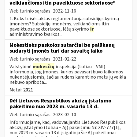
veikiančioms itin paveiktuose sektoriuose“
Web turinio sąrašas
2022-11-16
1. Koks teisės aktas reglamentuoja subsidijų skyrimą
įmonėms? Subsidijų įmonėms, veikiančioms itin
paveiktuose sektoriuose, lėšų skyrimo
ir
administravimo tvarkos...
Mokestinės paskolos sutarčiai be palūkanų
sudaryti įmonės turi dar savaitę laiko
Web turinio sąrašas
2021-02-22
Valstybinė
mokesčių
inspekcija (toliau – VMI)
informuoja, jog įmonės, kurios pavasarį buvo laikomos
nukentėjusiomis, tačiau rudens karantino metu jų veikla
nebuvo apribota...
Metai:
2021
Dėl Lietuvos Respublikos akcizų įstatymo
pakeitimo nuo 2023 m. vasario 13 d.
Web turinio sąrašas
2023-02-10
Informuojame, kad, vadovaujantis Lietuvos Respublikos
akcizų įstatymo (toliau − AĮ) pakeitimu Nr. XIV-777[1],
nuo 2023 m. vasario 13 d. įsigalioja šie AĮ pakeitimai: