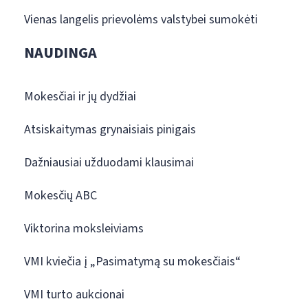
Vienas langelis prievolėms valstybei sumokėti
NAUDINGA
Mokesčiai ir jų dydžiai
Atsiskaitymas grynaisiais pinigais
Dažniausiai užduodami klausimai
Mokesčių ABC
Viktorina moksleiviams
VMI kviečia į „Pasimatymą su mokesčiais“
VMI turto aukcionai