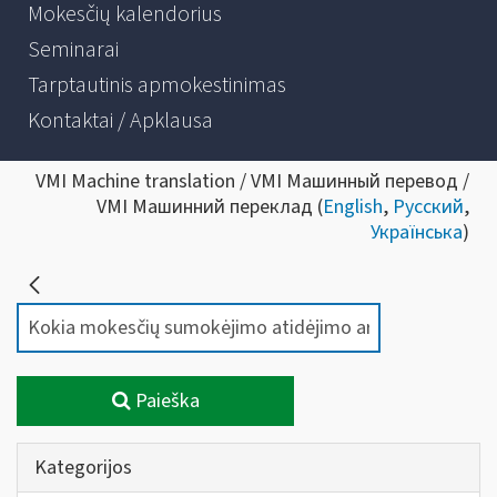
Mokesčių kalendorius
Seminarai
Tarptautinis apmokestinimas
Kontaktai / Apklausa
VMI Machine translation / VMI Машинный перевод /
VMI Машинний переклад (
English
,
Русский
,
Українська
)
Paieška
Kategorijos