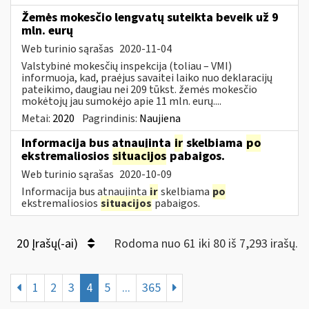
Žemės mokesčio lengvatų suteikta beveik už 9
mln. eurų
Web turinio sąrašas
2020-11-04
Valstybinė mokesčių inspekcija (toliau – VMI)
informuoja, kad, praėjus savaitei laiko nuo deklaracijų
pateikimo, daugiau nei 209 tūkst. žemės mokesčio
mokėtojų jau sumokėjo apie 11 mln. eurų....
Metai:
2020
Pagrindinis:
Naujiena
Informacija bus atnaujinta
ir
skelbiama
po
ekstremaliosios
situacijos
pabaigos.
Web turinio sąrašas
2020-10-09
Informacija bus atnaujinta
ir
skelbiama
po
ekstremaliosios
situacijos
pabaigos.
20 Įrašų(-ai)
Rodoma nuo 61 iki 80 iš 7,293 irašų.
1
2
3
4
5
...
365