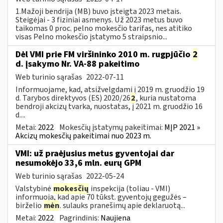
1.Mažoji bendrija (MB) buvo įsteigta 2023 metais.
Steigėjai - 3 fiziniai asmenys. Už 2023 metus buvo
taikomas 0 proc. pelno mokesčio tarifas, nes atitiko
visas Pelno mokesčio įstatymo 5 straipsnio...
Dėl VMI prie FM viršininko 2010 m. rugpjūčio
2
d. įsakymo Nr. VA-88 pakeitimo
Web turinio sąrašas
2022-07-11
Informuojame, kad, atsižvelgdami į 2019 m. gruodžio 19
d. Tarybos direktyvos (ES) 2020/26
2
, kuria nustatoma
bendroji akcizų tvarka, nuostatas, į 2021 m. gruodžio 16
d....
Metai:
2022
Mokesčių įstatymų pakeitimai:
MĮP 2021 »
Akcizų mokesčių pakeitimai nuo 2023 m.
VMI: už praėjusius metus gyventojai dar
nesumokėjo 33,6 mln. eurų GPM
Web turinio sąrašas
2022-05-24
Valstybinė
mokesčių
inspekcija (toliau - VMI)
informuoja, kad apie 70 tūkst. gyventojų gegužės –
birželio
mėn
. sulauks pranešimų apie deklaruotą...
Metai:
2022
Pagrindinis:
Naujiena