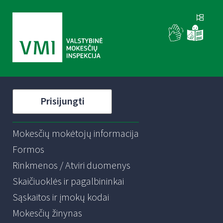
Prisijungti
Mokesčių mokėtojų informacija
Formos
Rinkmenos / Atviri duomenys
Skaičiuoklės ir pagalbininkai
Sąskaitos ir įmokų kodai
Mokesčių žinynas