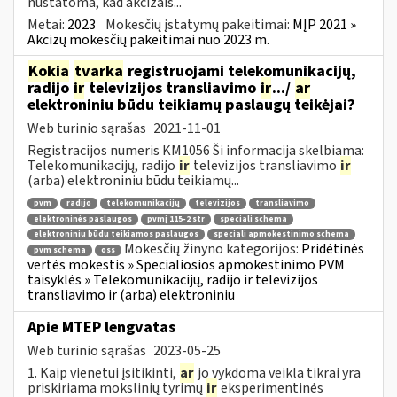
nustatoma, kad akcizais...
Metai:
2023
Mokesčių įstatymų pakeitimai:
MĮP 2021 »
Akcizų mokesčių pakeitimai nuo 2023 m.
Kokia
tvarka
registruojami telekomunikacijų,
radijo
ir
televizijos transliavimo
ir
.../
ar
elektroniniu būdu teikiamų paslaugų teikėjai?
Web turinio sąrašas
2021-11-01
Registracijos numeris KM1056 Ši informacija skelbiama:
Telekomunikacijų, radijo
ir
televizijos transliavimo
ir
(arba) elektroniniu būdu teikiamų...
pvm
radijo
telekomunikacijų
televizijos
transliavimo
elektroninės paslaugos
pvmį 115-2 str
speciali schema
elektroniniu būdu teikiamos paslaugos
speciali apmokestinimo schema
Mokesčių žinyno kategorijos:
Pridėtinės
pvm schema
oss
vertės mokestis » Specialiosios apmokestinimo PVM
taisyklės » Telekomunikacijų, radijo ir televizijos
transliavimo ir (arba) elektroniniu
Apie MTEP lengvatas
Web turinio sąrašas
2023-05-25
1. Kaip vienetui įsitikinti,
ar
jo vykdoma veikla tikrai yra
priskiriama mokslinių tyrimų
ir
eksperimentinės