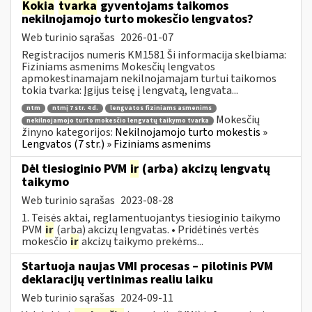
Kokia
tvarka
gyventojams taikomos
nekilnojamojo turto mokesčio lengvatos?
Web turinio sąrašas
2026-01-07
Registracijos numeris KM1581 Ši informacija skelbiama:
Fiziniams asmenims Mokesčių lengvatos
apmokestinamajam nekilnojamajam turtui taikomos
tokia tvarka: Įgijus teisę į lengvatą, lengvata...
ntm
ntmį 7 str. 4 d.
lengvatos fiziniams asmenims
Mokesčių
nekilnojamojo turto mokesčio lengvatų taikymo tvarka
žinyno kategorijos:
Nekilnojamojo turto mokestis »
Lengvatos (7 str.) » Fiziniams asmenims
Dėl tiesioginio PVM
ir
(arba) akcizų lengvatų
taikymo
Web turinio sąrašas
2023-08-28
1. Teisės aktai, reglamentuojantys tiesioginio taikymo
PVM
ir
(arba) akcizų lengvatas. • Pridėtinės vertės
mokesčio
ir
akcizų taikymo prekėms...
Startuoja naujas VMI procesas – pilotinis PVM
deklaracijų vertinimas realiu laiku
Web turinio sąrašas
2024-09-11