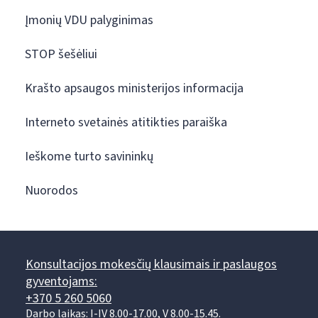
Įmonių VDU palyginimas
STOP šešėliui
Krašto apsaugos ministerijos informacija
Interneto svetainės atitikties paraiška
Ieškome turto savininkų
Nuorodos
Konsultacijos mokesčių klausimais ir paslaugos
gyventojams:
+370 5 260 5060
Darbo laikas: I-IV 8.00-17.00, V 8.00-15.45.