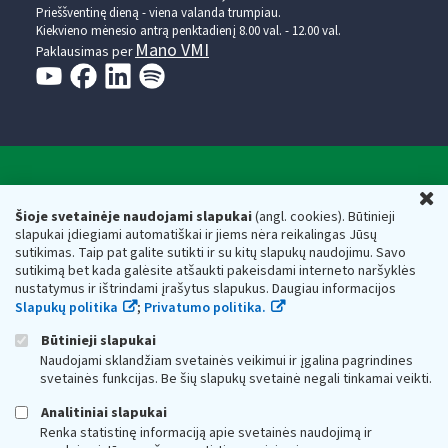
Prieššventinę dieną - viena valanda trumpiau.
Kiekvieno mėnesio antrą penktadienį 8.00 val. - 12.00 val.
Mano VMI
Paklausimas per
Valstybinė mokesčių inspekcija prie Lietuvos
U
Respublikos finansų ministerijos
Šioje svetainėje naudojami slapukai
(angl. cookies). Būtinieji
slapukai įdiegiami automatiškai ir jiems nėra reikalingas Jūsų
Biudžetinė įstaiga. Juridinio asmens kodas — 188659752,
sutikimas. Taip pat galite sutikti ir su kitų slapukų naudojimu. Savo
adresas: Vasario 16-osios g. 14, 01107 Vilnius, Lietuva, el.paštas:
sutikimą bet kada galėsite atšaukti pakeisdami interneto naršyklės
vmi@vmi.lt
, E. pristatymo dėžutės adresas 188659752
nustatymus ir ištrindami įrašytus slapukus. Daugiau informacijos
Duomenys apie Valstybinę mokesčių inspekciją prie Lietuvos
Slapukų politika
;
Privatumo politika.
Respublikos finansų ministerijos kaupiami ir saugomi Juridinių
asmenų registre
Būtinieji slapukai
Naudojami sklandžiam svetainės veikimui ir įgalina pagrindines
svetainės funkcijas. Be šių slapukų svetainė negali tinkamai veikti.
Analitiniai slapukai
Renka statistinę informaciją apie svetainės naudojimą ir