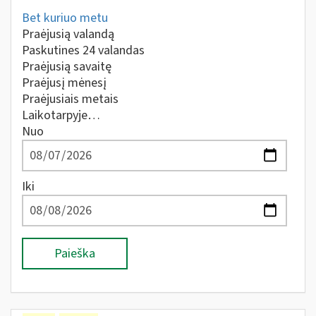
Bet kuriuo metu
Praėjusią valandą
Paskutines 24 valandas
Praėjusią savaitę
Praėjusį mėnesį
Praėjusiais metais
Laikotarpyje…
Nuo
Iki
Paieška