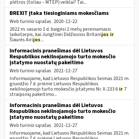
plėtros (toliau – MTEP) veiklai? Tai...
BREXIT įtaka tiesioginiams mokesčiams
Web turinio sąrašas
2020-12-22
2022 m. vasario 1 d. baigėsi 2 metų pereinamasis
laikotarpis, kai Jungtinei Didžiosios Britani
jos
ir
Šiaurės Airi
jos
...
Informacinis pranešimas dėl Lietuvos
Respublikos nekilnojamojo turto mokesčio
įstatymo nuostatų pakeitimo
Web turinio sąrašas
2021-12-27
Informuojame, kad Lietuvos Respublikos Seimas 2021 m.
gruodžio 7 d. priėmė Lietuvos Respublikos
nekilnojamojo turto mokesčio įstatymo Nr. X-233 6
ir
7
straipsnių pakeitimo...
Informacinis pranešimas dėl Lietuvos
Respublikos nekilnojamojo turto mokesčio
įstatymo nuostatų pakeitimo
Web turinio sąrašas
2021-12-27
Informuojame, kad Lietuvos Respublikos Seimas 2021 m.
gruodžio 7 d. priėmė Lietuvos Respublikos