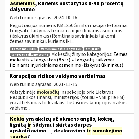
asmenims
, kuriems nustatytas 0-40 procentų
dalyvumo
Web turinio sąrašas
2024-10-16
Registracijos numeris KM1250 Ši informacija skelbiama:
Lengvatų taikymas fiziniams ir juridiniams asmenims
(išskyrus ūkininkus) Remtinais savininkais laikomi
žemės savininkai, kuriems iki...
žemės mokestis
žemės mokesčio lengvatos
žmį 8 str
Mokesčių žinyno kategorijos:
Žemės
lengvatų taikymo tvarka
mokestis » Lengvatos (8 str.) » Lengvatų taikymas
fiziniams ir juridiniams asmenims (išskyrus ūkininkus)
Korupcijos rizikos valdymo vertinimas
Web turinio sąrašas
2021-11-15
Valstybinėje
mokesčių
inspekcijoje prie Lietuvos
Respublikos finansų ministerijos (toliau – VMI prie FM)
yra atliekamas tiek vidaus, tiek išorės korupcijos rizikos
valdymo...
Kokia
yra akcizų už akmens anglis, koksą,
lignitą
ir
šildymui skirtas durpes
apskaičiavimo..., deklaravimo
ir
sumokėjimo
tvarka
?