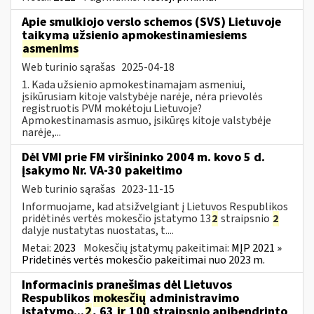
Apie smulkiojo verslo schemos (SVS) Lietuvoje
taikymą užsienio apmokestinamiesiems
asmenims
Web turinio sąrašas
2025-04-18
1. Kada užsienio apmokestinamajam asmeniui,
įsikūrusiam kitoje valstybėje narėje, nėra prievolės
registruotis PVM mokėtoju Lietuvoje?
Apmokestinamasis asmuo, įsikūręs kitoje valstybėje
narėje,...
Dėl VMI prie FM viršininko 2004 m. kovo 5 d.
įsakymo Nr. VA-30 pakeitimo
Web turinio sąrašas
2023-11-15
Informuojame, kad atsižvelgiant į Lietuvos Respublikos
pridėtinės vertės mokesčio įstatymo 13
2
straipsnio
2
dalyje nustatytas nuostatas, t....
Metai:
2023
Mokesčių įstatymų pakeitimai:
MĮP 2021 »
Pridetinės vertės mokesčio pakeitimai nuo 2023 m.
Informacinis pranešimas dėl Lietuvos
Respublikos
mokesčių
administravimo
įstatymo...
2
, 63
ir
100 straipsnio apibendrinto