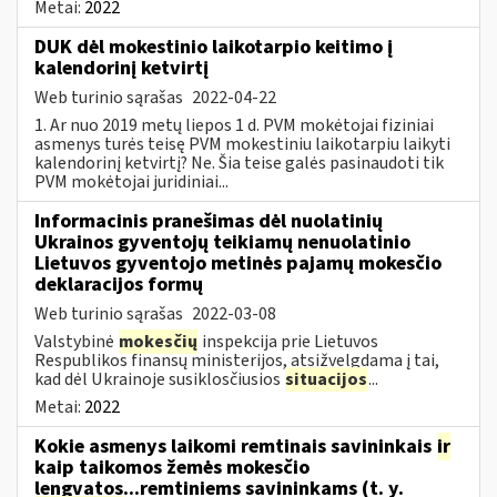
Metai:
2022
DUK dėl mokestinio laikotarpio keitimo į
kalendorinį ketvirtį
Web turinio sąrašas
2022-04-22
1. Ar nuo 2019 metų liepos 1 d. PVM mokėtojai fiziniai
asmenys turės teisę PVM mokestiniu laikotarpiu laikyti
kalendorinį ketvirtį? Ne. Šia teise galės pasinaudoti tik
PVM mokėtojai juridiniai...
Informacinis pranešimas dėl nuolatinių
Ukrainos gyventojų teikiamų nenuolatinio
Lietuvos gyventojo metinės pajamų mokesčio
deklaracijos formų
Web turinio sąrašas
2022-03-08
Valstybinė
mokesčių
inspekcija prie Lietuvos
Respublikos finansų ministerijos, atsižvelgdama į tai,
kad dėl Ukrainoje susiklosčiusios
situacijos
...
Metai:
2022
Kokie asmenys laikomi remtinais savininkais
ir
kaip taikomos žemės mokesčio
lengvatos...remtiniems savininkams (t. y.