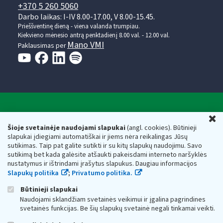
+370 5 260 5060
Darbo laikas: I-IV 8.00-17.00, V 8.00-15.45.
Prieššventinę dieną - viena valanda trumpiau.
Kiekvieno mėnesio antrą penktadienį 8.00 val. - 12.00 val.
Mano VMI
Paklausimas per
Valstybinė mokesčių inspekcija prie Lietuvos
U
Respublikos finansų ministerijos
Šioje svetainėje naudojami slapukai
(angl. cookies). Būtinieji
slapukai įdiegiami automatiškai ir jiems nėra reikalingas Jūsų
Biudžetinė įstaiga. Juridinio asmens kodas — 188659752,
sutikimas. Taip pat galite sutikti ir su kitų slapukų naudojimu. Savo
adresas: Vasario 16-osios g. 14, 01107 Vilnius, Lietuva, el.paštas:
sutikimą bet kada galėsite atšaukti pakeisdami interneto naršyklės
vmi@vmi.lt
, E. pristatymo dėžutės adresas 188659752
nustatymus ir ištrindami įrašytus slapukus. Daugiau informacijos
Duomenys apie Valstybinę mokesčių inspekciją prie Lietuvos
Slapukų politika
;
Privatumo politika.
Respublikos finansų ministerijos kaupiami ir saugomi Juridinių
asmenų registre
Būtinieji slapukai
Naudojami sklandžiam svetainės veikimui ir įgalina pagrindines
svetainės funkcijas. Be šių slapukų svetainė negali tinkamai veikti.