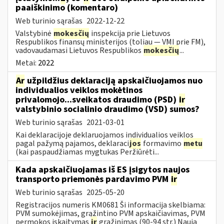
paaiškinimo (komentaro)
Web turinio sąrašas
2022-12-22
Valstybinė
mokesčių
inspekcija prie Lietuvos
Respublikos finansų ministerijos (toliau — VMI prie FM),
vadovaudamasi Lietuvos Respublikos
mokesčių
...
Metai:
2022
Ar
užpildžius deklaraciją apskaičiuojamos nuo
individualios veiklos mokėtinos
privalomojo...sveikatos draudimo (PSD)
ir
valstybinio socialinio draudimo (VSD) sumos?
Web turinio sąrašas
2021-03-01
Kai deklaracijoje deklaruojamos individualios veiklos
pagal pažymą pajamos, deklaraci
jos
formavimo
metu
(kai paspaudžiamas mygtukas Peržiūrėti...
Kada apskaičiuojamas iš ES įsigytos naujos
transporto priemonės pardavimo PVM
ir
Web turinio sąrašas
2025-05-20
Registracijos numeris KM0681 Ši informacija skelbiama:
PVM sumokėjimas, grąžintino PVM apskaičiavimas, PVM
permokos įskaitymas
ir
grąžinimas (90-94 str.) Naują