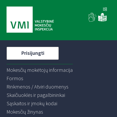
Prisijungti
Mokesčių mokėtojų informacija
Formos
Rinkmenos / Atviri duomenys
Skaičiuoklės ir pagalbininkai
Sąskaitos ir įmokų kodai
Mokesčių žinynas