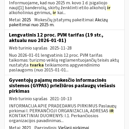
Informuojame, kad nuo 2025 m. kovo 1 d. įsigaliojo
nauji[1] banderolių, skirtų ženklinti etilo alkoholį
ir
alkoholinius gėrimus,
ir
kai...
Metai:
2025
Mokesčių įstatymų pakeitimai:
Akcizų
pakeitimai nuo 2025 m.
Lengvatinis 12 proc. PVM tarifas (19 str.,
aktualu nuo 2026-01-01)
Web turinio sąrašas
2025-11-28
Nuo 2026-01-01 lengvatinis 12 proc. PVM tarifas
taikomas: turizmo veiklą reglamentuojančių teisės aktų
nustatyta
tvarka
teikiamoms apgyvendinimo
paslaugoms (nuo 2015-01-01...
Gyventojų pajamų mokesčio informacinės
sistemos (GYPAS) priežiūros paslaugų viešasis
pirkimas
Web turinio sąrašas
2021-10-13
INFORMACIJA APIE PRADEDAMUS PIRKIMUS Paslaugų
pirkimai I. PERKANČIOJI ORGANIZACIJA, ADRESAS
IR
KONTAKTINIAI DUOMENYS: I.1. Perkančiosios
organizacijos pavadinimas...
Metai:
2021
Pagrindinis:
Viešieji pirkimai