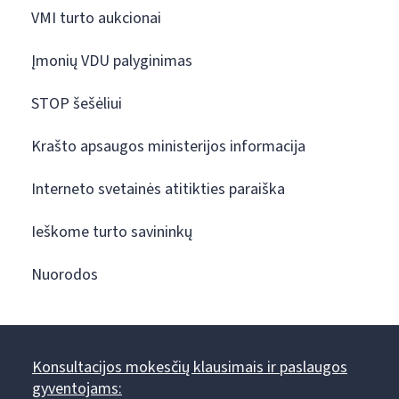
VMI turto aukcionai
Įmonių VDU palyginimas
STOP šešėliui
Krašto apsaugos ministerijos informacija
Interneto svetainės atitikties paraiška
Ieškome turto savininkų
Nuorodos
Konsultacijos mokesčių klausimais ir paslaugos
gyventojams: