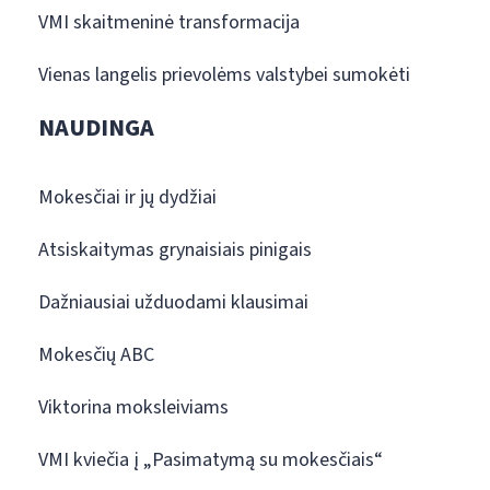
VMI skaitmeninė transformacija
Vienas langelis prievolėms valstybei sumokėti
NAUDINGA
Mokesčiai ir jų dydžiai
Atsiskaitymas grynaisiais pinigais
Dažniausiai užduodami klausimai
Mokesčių ABC
Viktorina moksleiviams
VMI kviečia į „Pasimatymą su mokesčiais“