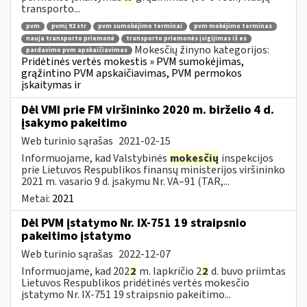
transporto...
pvm
pvmį 92 str
pvm sumokėjimo terminai
pvm mokėjimo terminas
nauja transporto priemonė
transporto priemonės įsigijimas iš es
Mokesčių žinyno kategorijos:
pardavimo pvm apskaičiavimas
Pridėtinės vertės mokestis » PVM sumokėjimas,
grąžintino PVM apskaičiavimas, PVM permokos
įskaitymas ir
Dėl VMI prie FM viršininko 2020 m. birželio 4 d.
įsakymo pakeitimo
Web turinio sąrašas
2021-02-15
Informuojame, kad Valstybinės
mokesčių
inspekcijos
prie Lietuvos Respublikos finansų ministerijos viršininko
2021 m. vasario 9 d. įsakymu Nr. VA–91 (TAR,...
Metai:
2021
Dėl PVM įstatymo Nr. IX-751 19 straipsnio
pakeitimo įstatymo
Web turinio sąrašas
2022-12-07
Informuojame, kad 202
2
m. lapkričio 2
2
d. buvo priimtas
Lietuvos Respublikos pridėtinės vertės mokesčio
įstatymo Nr. IX-751 19 straipsnio pakeitimo...