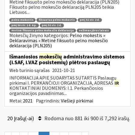
Metinė fiksuoto pelno mokesčio deklaracija (PLN205)
Fiksuoto pelno mokesčio deklaraciją PLN205 teikia
Lietuvos...
pelno mokestis
fiksuotas pelno mokestis
pmį 51 str. 2 d.
pmį 50 str. 1 d. 6 p.
pmį 51 str. 1 d.
metinė fiksuoto pelno mokesčio deklaracija
vežimas jūros laivais
Mokesčių žinyno kategorijos:
Pelno mokestis »
Deklaravimas » Metinė fiksuoto pelno mokesčio
deklaracija (PLN205)
Išmaniosios
mokesčių
administravimo sistemos
(i.SAF, i.VAZ posistemių) plėtros paslaugų
Web turinio sąrašas
2021-10-21
INFORMACIJA APIE SUDARYTAS SUTARTIS Paslaugų
pirkimai I. PERKANČIOJI ORGANIZACIJA, ADRESAS
IR
KONTAKTINIAI DUOMENYS: I.1. Perkančiosios
organizacijos pavadinimas...
Metai:
2021
Pagrindinis:
Viešieji pirkimai
20 Įrašų(-ai)
Rodoma nuo 881 iki 900 iš 7,292 irašų.