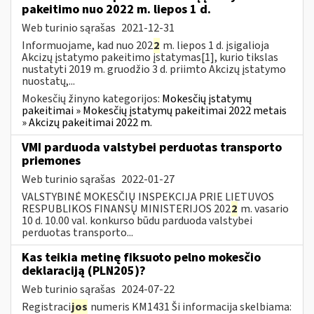
pakeitimo nuo 2022 m. liepos 1 d.
Web turinio sąrašas
2021-12-31
Informuojame, kad nuo 202
2
m. liepos 1 d. įsigalioja
Akcizų įstatymo pakeitimo įstatymas[1], kurio tikslas
nustatyti 2019 m. gruodžio 3 d. priimto Akcizų įstatymo
nuostatų,...
Mokesčių žinyno kategorijos:
Mokesčių įstatymų
pakeitimai » Mokesčių įstatymų pakeitimai 2022 metais
» Akcizų pakeitimai 2022 m.
VMI parduoda valstybei perduotas transporto
priemones
Web turinio sąrašas
2022-01-27
VALSTYBINĖ MOKESČIŲ INSPEKCIJA PRIE LIETUVOS
RESPUBLIKOS FINANSŲ MINISTERIJOS 202
2
m. vasario
10 d. 10.00 val. konkurso būdu parduoda valstybei
perduotas transporto...
Kas teikia metinę fiksuoto pelno mokesčio
deklaraciją (PLN205)?
Web turinio sąrašas
2024-07-22
Registraci
jos
numeris KM1431 Ši informacija skelbiama: