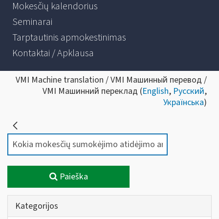
Mokesčių kalendorius
Seminarai
Tarptautinis apmokestinimas
Kontaktai / Apklausa
VMI Machine translation / VMI Машинный перевод /
VMI Машинний переклад (
English
,
Русский
,
Українська
)
Paieška
Kategorijos