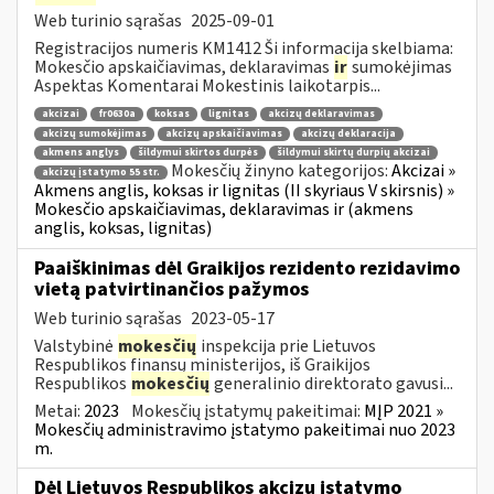
Web turinio sąrašas
2025-09-01
Registracijos numeris KM1412 Ši informacija skelbiama:
Mokesčio apskaičiavimas, deklaravimas
ir
sumokėjimas
Aspektas Komentarai Mokestinis laikotarpis...
akcizai
fr0630a
koksas
lignitas
akcizų deklaravimas
akcizų sumokėjimas
akcizų apskaičiavimas
akcizų deklaracija
akmens anglys
šildymui skirtos durpės
šildymui skirtų durpių akcizai
Mokesčių žinyno kategorijos:
Akcizai »
akcizų įstatymo 55 str.
Akmens anglis, koksas ir lignitas (II skyriaus V skirsnis) »
Mokesčio apskaičiavimas, deklaravimas ir (akmens
anglis, koksas, lignitas)
Paaiškinimas dėl Graikijos rezidento rezidavimo
vietą patvirtinančios pažymos
Web turinio sąrašas
2023-05-17
Valstybinė
mokesčių
inspekcija prie Lietuvos
Respublikos finansų ministerijos, iš Graikijos
Respublikos
mokesčių
generalinio direktorato gavusi...
Metai:
2023
Mokesčių įstatymų pakeitimai:
MĮP 2021 »
Mokesčių administravimo įstatymo pakeitimai nuo 2023
m.
Dėl Lietuvos Respublikos akcizų įstatymo