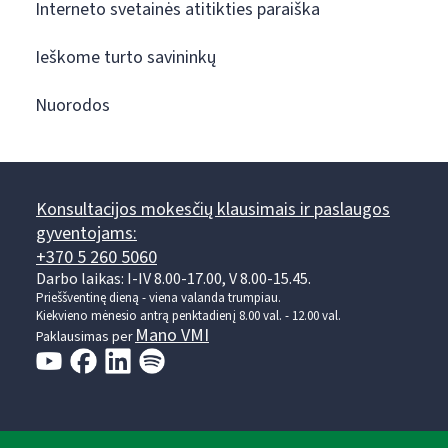
Interneto svetainės atitikties paraiška
Ieškome turto savininkų
Nuorodos
Konsultacijos mokesčių klausimais ir paslaugos
gyventojams:
+370 5 260 5060
Darbo laikas: I-IV 8.00-17.00, V 8.00-15.45.
Prieššventinę dieną - viena valanda trumpiau.
Kiekvieno mėnesio antrą penktadienį 8.00 val. - 12.00 val.
Mano VMI
Paklausimas per