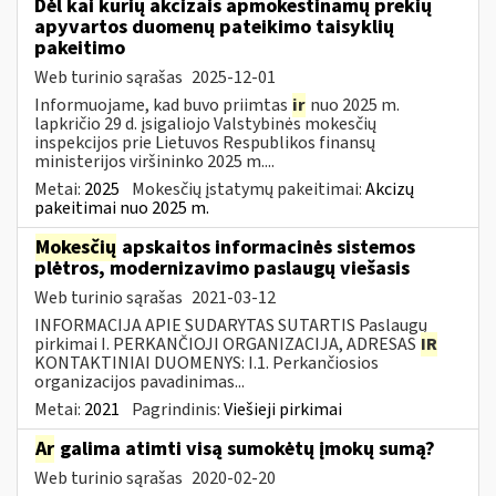
Dėl kai kurių akcizais apmokestinamų prekių
apyvartos duomenų pateikimo taisyklių
pakeitimo
Web turinio sąrašas
2025-12-01
Informuojame, kad buvo priimtas
ir
nuo 2025 m.
lapkričio 29 d. įsigaliojo Valstybinės mokesčių
inspekcijos prie Lietuvos Respublikos finansų
ministerijos viršininko 2025 m....
Metai:
2025
Mokesčių įstatymų pakeitimai:
Akcizų
pakeitimai nuo 2025 m.
Mokesčių
apskaitos informacinės sistemos
plėtros, modernizavimo paslaugų viešasis
Web turinio sąrašas
2021-03-12
INFORMACIJA APIE SUDARYTAS SUTARTIS Paslaugų
pirkimai I. PERKANČIOJI ORGANIZACIJA, ADRESAS
IR
KONTAKTINIAI DUOMENYS: I.1. Perkančiosios
organizacijos pavadinimas...
Metai:
2021
Pagrindinis:
Viešieji pirkimai
Ar
galima atimti visą sumokėtų įmokų sumą?
Web turinio sąrašas
2020-02-20