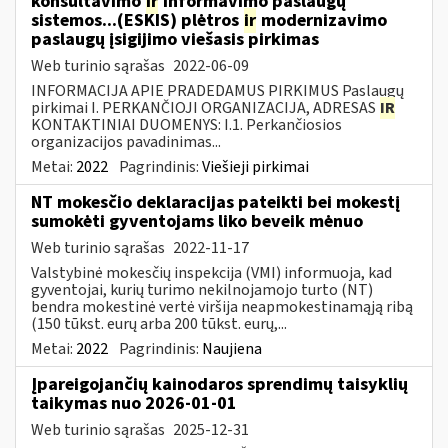
konsultavimo
ir
informavimo paslaugų
sistemos...(ESKIS) plėtros
ir
modernizavimo
paslaugų įsigijimo viešasis pirkimas
Web turinio sąrašas
2022-06-09
INFORMACIJA APIE PRADEDAMUS PIRKIMUS Paslaugų
pirkimai I. PERKANČIOJI ORGANIZACIJA, ADRESAS
IR
KONTAKTINIAI DUOMENYS: I.1. Perkančiosios
organizacijos pavadinimas...
Metai:
2022
Pagrindinis:
Viešieji pirkimai
NT mokesčio deklaracijas pateikti bei mokestį
sumokėti gyventojams liko beveik mėnuo
Web turinio sąrašas
2022-11-17
Valstybinė mokesčių inspekcija (VMI) informuoja, kad
gyventojai, kurių turimo nekilnojamojo turto (NT)
bendra mokestinė vertė viršija neapmokestinamąją ribą
(150 tūkst. eurų arba 200 tūkst. eurų,...
Metai:
2022
Pagrindinis:
Naujiena
Įpareigojančių kainodaros sprendimų taisyklių
taikymas nuo 2026-01-01
Web turinio sąrašas
2025-12-31