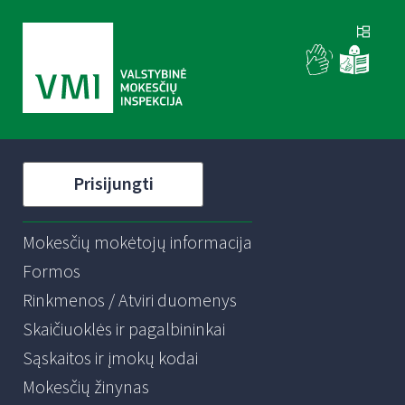
Prisijungti
Mokesčių mokėtojų informacija
Formos
Rinkmenos / Atviri duomenys
Skaičiuoklės ir pagalbininkai
Sąskaitos ir įmokų kodai
Mokesčių žinynas