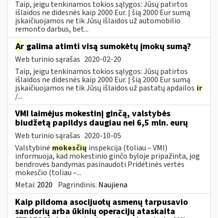
Taip, jeigu tenkinamos tokios sąlygos: Jūsų patirtos
išlaidos ne didesnės kaip 2000 Eur. Į šią 2000 Eur sumą
įskaičiuojamos ne tik Jūsų išlaidos už automobilio
remonto darbus, bet...
Ar
galima atimti visą sumokėtų įmokų sumą?
Web turinio sąrašas
2020-02-20
Taip, jeigu tenkinamos tokios sąlygos: Jūsų patirtos
išlaidos ne didesnės kaip 2000 Eur. Į šią 2000 Eur sumą
įskaičiuojamos ne tik Jūsų išlaidos už pastatų apdailos
ir
/...
VMI laimėjus mokestinį ginčą, valstybės
biudžetą papildys daugiau nei 6,5 mln. eurų
Web turinio sąrašas
2020-10-05
Valstybinė
mokesčių
inspekcija (toliau – VMI)
informuoja, kad mokestinio ginčo byloje pripažinta, jog
bendrovės bandymas pasinaudoti Pridėtinės vertės
mokesčio (toliau –...
Metai:
2020
Pagrindinis:
Naujiena
Kaip pildoma asocijuotų asmenų tarpusavio
sandorių arba ūkinių operacijų ataskaita