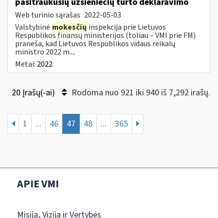
pasitraukusių užsieniečių turto deklaravimo
Web turinio sąrašas
2022-05-03
Valstybinė
mokesčių
inspekcija prie Lietuvos
Respublikos finansų ministerijos (toliau – VMI prie FM)
praneša, kad Lietuvos Respublikos vidaus reikalų
ministro 2022 m....
Metai:
2022
20 Įrašų(-ai)
Rodoma nuo 921 iki 940 iš 7,292 irašų.
1
...
46
47
48
...
365
APIE VMI
Misija, Vizija ir Vertybės