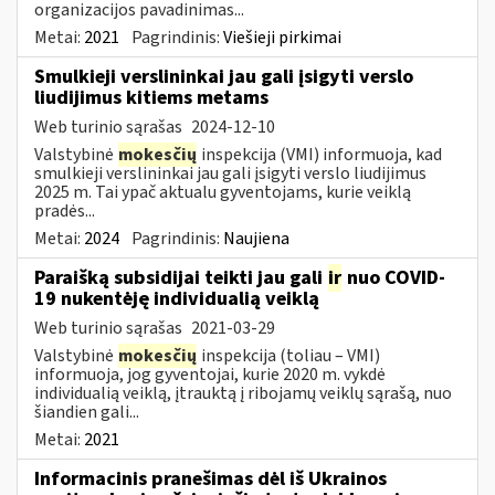
organizacijos pavadinimas...
Metai:
2021
Pagrindinis:
Viešieji pirkimai
Smulkieji verslininkai jau gali įsigyti verslo
liudijimus kitiems metams
Web turinio sąrašas
2024-12-10
Valstybinė
mokesčių
inspekcija (VMI) informuoja, kad
smulkieji verslininkai jau gali įsigyti verslo liudijimus
2025 m. Tai ypač aktualu gyventojams, kurie veiklą
pradės...
Metai:
2024
Pagrindinis:
Naujiena
Paraišką subsidijai teikti jau gali
ir
nuo COVID-
19 nukentėję individualią veiklą
Web turinio sąrašas
2021-03-29
Valstybinė
mokesčių
inspekcija (toliau – VMI)
informuoja, jog gyventojai, kurie 2020 m. vykdė
individualią veiklą, įtrauktą į ribojamų veiklų sąrašą, nuo
šiandien gali...
Metai:
2021
Informacinis pranešimas dėl iš Ukrainos