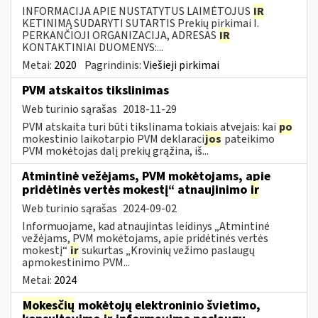
INFORMACIJA APIE NUSTATYTUS LAIMĖTOJUS
IR
KETINIMĄ SUDARYTI SUTARTIS Prekių pirkimai I.
PERKANČIOJI ORGANIZACIJA, ADRESAS
IR
KONTAKTINIAI DUOMENYS:...
Metai:
2020
Pagrindinis:
Viešieji pirkimai
PVM atskaitos tikslinimas
Web turinio sąrašas
2018-11-29
PVM atskaita turi būti tikslinama tokiais atvejais: kai
po
mokestinio laikotarpio PVM deklaraci
jos
pateikimo
PVM mokėtojas dalį prekių grąžina, iš...
Atmintinė vežėjams, PVM mokėtojams, apie
pridėtinės vertės mokestį“ atnaujinimo
ir
Web turinio sąrašas
2024-09-02
Informuojame, kad atnaujintas leidinys „Atmintinė
vežėjams, PVM mokėtojams, apie pridėtinės vertės
mokestį“
ir
sukurtas „Krovinių vežimo paslaugų
apmokestinimo PVM...
Metai:
2024
Mokesčių
mokėtojų elektroninio švietimo,