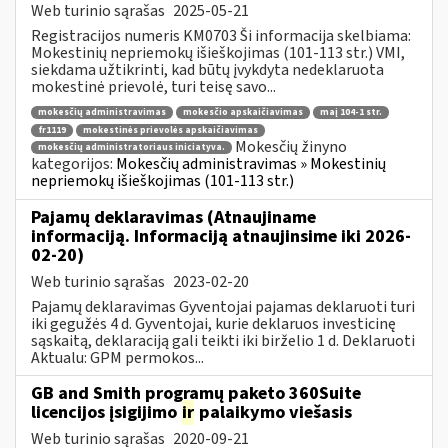
Web turinio sąrašas
2025-05-21
Registracijos numeris KM0703 Ši informacija skelbiama:
Mokestinių nepriemokų išieškojimas (101-113 str.) VMI,
siekdama užtikrinti, kad būtų įvykdyta nedeklaruota
mokestinė prievolė, turi teisę savo...
mokesčių administravimas
mokesčio apskaičiavimas
maį 104-1 str.
fr1119
mokestinės prievolės apskaičiavimas
Mokesčių žinyno
mokesčių administratoriaus iniciatyva.
kategorijos:
Mokesčių administravimas » Mokestinių
nepriemokų išieškojimas (101-113 str.)
Pajamų deklaravimas (Atnaujiname
informaciją. Informaciją atnaujinsime iki 2026-
02-20)
Web turinio sąrašas
2023-02-20
Pajamų deklaravimas Gyventojai pajamas deklaruoti turi
iki gegužės 4 d. Gyventojai, kurie deklaruos investicinę
sąskaitą, deklaraciją gali teikti iki birželio 1 d. Deklaruoti
Aktualu: GPM permokos...
GB and Smith programų paketo 360Suite
licencijos įsigijimo
ir
palaikymo viešasis
Web turinio sąrašas
2020-09-21