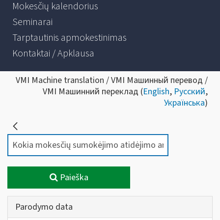
Mokesčių kalendorius
Seminarai
Tarptautinis apmokestinimas
Kontaktai / Apklausa
VMI Machine translation / VMI Машинный перевод /
VMI Машинний переклад (
English
,
Русский
,
Українська
)
Paieška
Parodymo data