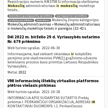
Registracijos numeris KM3708 Ši informacija skelbiama:
Mokesčių
administratoriaus
ir
mokesčių
mokėtojo
teisės...
kainodaros įpareigojančių sprendimai
įpareigojantys sprendimai
Mokesčių žinyno kategorijos:
prašymų pateikimas
kainodaros
Mokesčių administravimas » Mokesčių administratoriaus
ir mokesčių mokėtojo teisės ir pareigos (32-42 s
Dėl 2022 m. birželio 29 d. Vyriausybės nutarimo
Nr. 679 priėmimo
Web turinio sąrašas
2022-06-30
Informuojame, kad siekiant sklandaus
ir
kokybiško
perėjimo prie skaitmeninio PVM[1] grąžinimo užsienio
keleiviams proceso buvo priimtas Lietuvos Respublikos
Vyriausybės...
Metai:
2022
VMI informacinių išteklių virtualios platformos
plėtros viešasis pirkimas
Web turinio sąrašas
2021-10-18
INFORMACIJA APIE SUDARYTAS SUTARTIS Prekių
pirkimai I. PERKANČIOJI ORGANIZACIJA, ADRESAS
IR
KONTAKTINIAI DUOMENYS: I.1. Perkančiosios