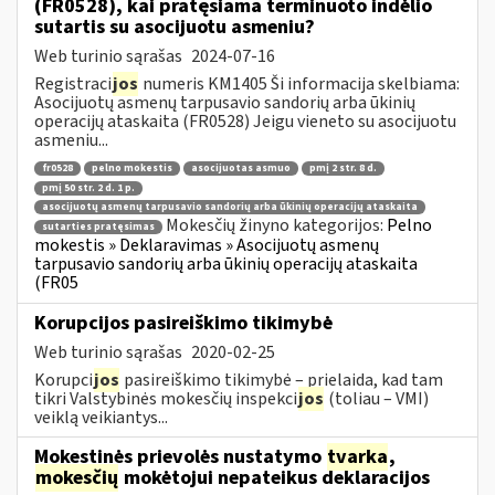
(FR0528), kai pratęsiama terminuoto indėlio
sutartis su asocijuotu asmeniu?
Web turinio sąrašas
2024-07-16
Registraci
jos
numeris KM1405 Ši informacija skelbiama:
Asocijuotų asmenų tarpusavio sandorių arba ūkinių
operacijų ataskaita (FR0528) Jeigu vieneto su asocijuotu
asmeniu...
fr0528
pelno mokestis
asocijuotas asmuo
pmį 2 str. 8 d.
pmį 50 str. 2 d. 1 p.
asocijuotų asmenų tarpusavio sandorių arba ūkinių operacijų ataskaita
Mokesčių žinyno kategorijos:
Pelno
sutarties pratęsimas
mokestis » Deklaravimas » Asocijuotų asmenų
tarpusavio sandorių arba ūkinių operacijų ataskaita
(FR05
Korupcijos pasireiškimo tikimybė
Web turinio sąrašas
2020-02-25
Korupci
jos
pasireiškimo tikimybė – prielaida, kad tam
tikri Valstybinės mokesčių inspekci
jos
(toliau – VMI)
veiklą veikiantys...
Mokestinės prievolės nustatymo
tvarka
,
mokesčių
mokėtojui nepateikus deklaracijos