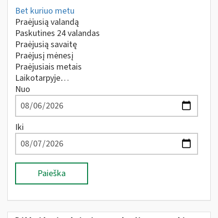
Bet kuriuo metu
Praėjusią valandą
Paskutines 24 valandas
Praėjusią savaitę
Praėjusį mėnesį
Praėjusiais metais
Laikotarpyje…
Nuo
Iki
Paieška