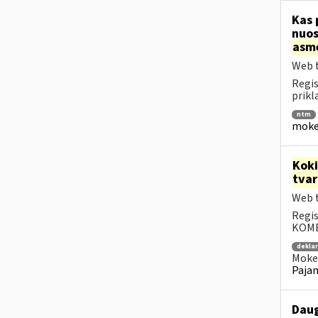
Kas 
nuos
asm
Web t
Regis
prikl
ntm
mokes
Kok
tva
Web t
Regis
KOMEN
dekla
Mokes
Pajam
Daug