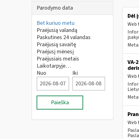
Parodymo data
Dėl 
Bet kuriuo metu
Web t
Praėjusią valandą
Infor
Paskutines 24 valandas
įsaky
Praėjusią savaitę
Metai
Praėjusį mėnesį
Praėjusiais metais
VA-2
Laikotarpyje…
deri
Nuo
Iki
Web t
Infor
Lietu
Metai
Paieška
Pran
Web t
Pasla
Pasla