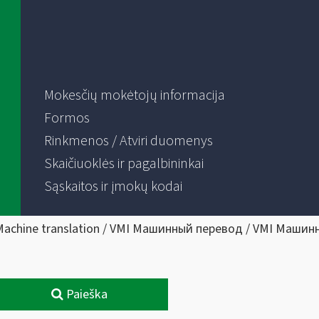
Mokesčių mokėtojų informacija
Formos
Rinkmenos / Atviri duomenys
Skaičiuoklės ir pagalbininkai
Sąskaitos ir įmokų kodai
Machine translation / VMI Машинный перевод / VMI Машин
Paieška