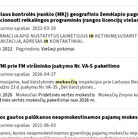
laus kontrolės įrankio (MKĮ) geografinio žemėlapio pag
cionuoti reikalingos programinės įrangos licencijų vieša
urinio sąrašas
2022-03-10
RMACIJA APIE NUSTATYTUS LAIMĖTOJUS
IR
KETINIMĄ SUDARYTI 
NIZACIJA, ADRESAS
IR
KONTAKTINIAI...
:
2022
Pagrindinis:
Viešieji pirkimai
VMI prie FM viršininko įsakymo Nr. VA-5 pakeitimo
urinio sąrašas
2026-04-27
muojame, kad Valstybinės
mokesčių
inspekcijos prie Lietuvos Re
džio 23 d. įsakymu Nr. VA-35 „Dėl Valstybinės...
:
2026
Mokesčiai:
Pridėtinės vertės mokestis
Mokesčių žinyno ka
tinės vertės mokesčių pakeitimai nuo 2026 m.
os gautos palūkanos neapmokestinamos pajamų mokes
urinio sąrašas
2021-06-03
anos, kurios neapmokestinamos gyventojų pajamų mokesčiu nepr