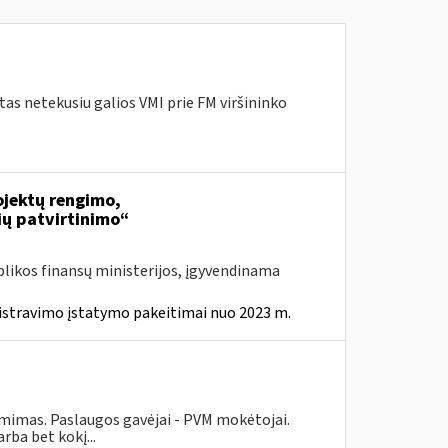
as netekusiu galios VMI prie FM viršininko
jektų rengimo,
ių patvirtinimo“
likos finansų ministerijos, įgyvendinama
istravimo įstatymo pakeitimai nuo 2023 m.
ėmimas. Paslaugos gavėjai - PVM mokėtojai.
ba bet kokį...