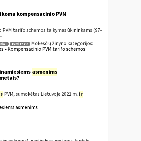
 taikoma kompensacinio PVM
o PVM tarifo schemos taikymas ūkininkams (97–
.
Mokesčių žinyno kategorijos:
inkai
pvmį 97 str
lės » Kompensacinio PVM tarifo schemos
tinamiesiems
asmenims
 metais?
s
PVM, sumokėtas Lietuvoje 2021 m.
ir
iesiems asmenims