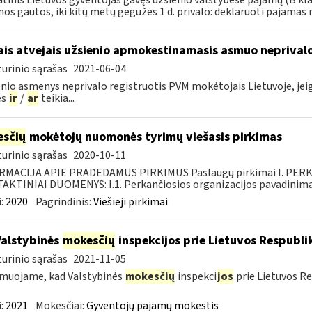
tinis Lietuvos gyventojas gavęs užsienio valstybėse pajamų (B kl
os gautos, iki kitų metų gegužės 1 d. privalo: deklaruoti pajamas 
ais atvejais užsienio apmokestinamasis asmuo neprivalo
urinio sąrašas
2021-06-04
nio asmenys neprivalo registruotis PVM mokėtojais Lietuvoje, jeigu 
es
ir
/
ar
teikia...
sčių
mokėtojų nuomonės tyrimų viešasis pirkimas
urinio sąrašas
2020-10-11
RMACIJA APIE PRADEDAMUS PIRKIMUS Paslaugų pirkimai I. PER
KTINIAI DUOMENYS: I.1. Perkančiosios organizacijos pavadinimas
:
2020
Pagrindinis:
Viešieji pirkimai
Valstybinės
mokesčių
inspekcijos prie Lietuvos Respublik
urinio sąrašas
2021-11-05
muojame, kad Valstybinės
mokesčių
inspekci
jos
prie Lietuvos Re
:
2021
Mokesčiai:
Gyventojų pajamų mokestis