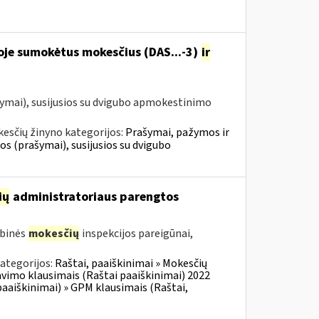
oje sumokėtus mokesčius (DAS...-3)
ir
ymai), susijusios su dvigubo apmokestinimo
esčių žinyno kategorijos:
Prašymai, pažymos ir
 (prašymai), susijusios su dvigubo
ių
administratoriaus parengtos
ybinės
mokesčių
inspekcijos pareigūnai,
ategorijos:
Raštai, paaiškinimai » Mokesčių
vimo klausimais (Raštai paaiškinimai) 2022
aaiškinimai) » GPM klausimais (Raštai,