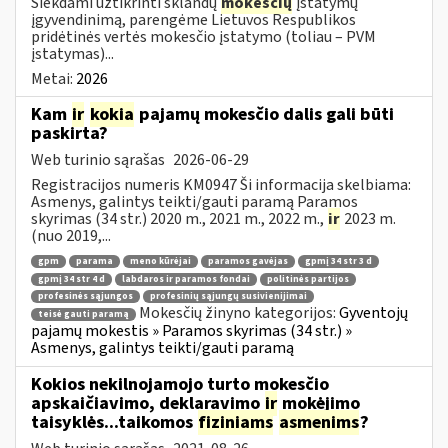
Siekdami užtikrinti sklandų
mokesčių
įstatymų
įgyvendinimą, parengėme Lietuvos Respublikos
pridėtinės vertės mokesčio įstatymo (toliau – PVM
įstatymas)...
Metai:
2026
Kam
ir
kokia
pajamų mokesčio dalis gali būti
paskirta?
Web turinio sąrašas
2026-06-29
Registracijos numeris KM0947 Ši informacija skelbiama:
Asmenys, galintys teikti/gauti paramą Paramos
skyrimas (34 str.) 2020 m., 2021 m., 2022 m.,
ir
2023 m.
(nuo 2019,...
gpm
parama
meno kūrėjai
paramos gavėjas
gpmį 34 str 3 d
gpmį 34 str 4 d
labdaros ir paramos fondai
politinės partijos
profesinės sąjungos
profesinių sąjungų susivienijimai
Mokesčių žinyno kategorijos:
Gyventojų
teisė gauti paramą
pajamų mokestis » Paramos skyrimas (34 str.) »
Asmenys, galintys teikti/gauti paramą
Kokios nekilnojamojo turto mokesčio
apskaičiavimo, deklaravimo
ir
mokėjimo
taisyklės...taikomos
fiziniams
asmenims
?