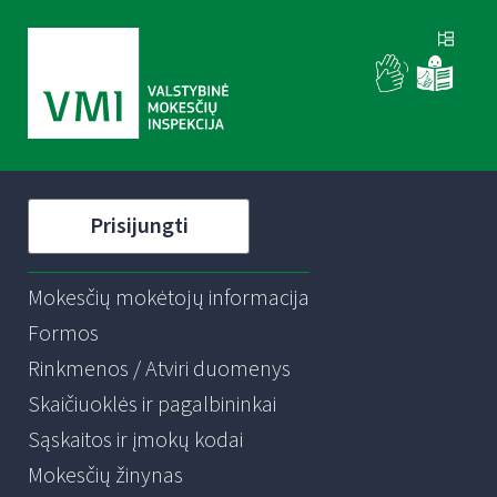
Prisijungti
Mokesčių mokėtojų informacija
Formos
Rinkmenos / Atviri duomenys
Skaičiuoklės ir pagalbininkai
Sąskaitos ir įmokų kodai
Mokesčių žinynas