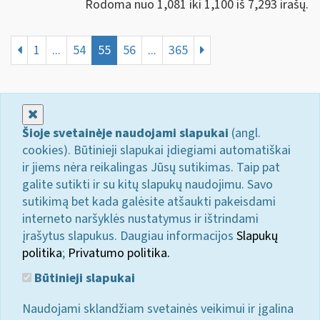
Rodoma nuo 1,081 iki 1,100 iš 7,293 irašų.
1
...
54
55
56
...
365
Uždaryti
Šioje svetainėje naudojami slapukai
(angl.
cookies). Būtinieji slapukai įdiegiami automatiškai
ir jiems nėra reikalingas Jūsų sutikimas. Taip pat
galite sutikti ir su kitų slapukų naudojimu. Savo
sutikimą bet kada galėsite atšaukti pakeisdami
interneto naršyklės nustatymus ir ištrindami
įrašytus slapukus. Daugiau informacijos
Slapukų
politika
;
Privatumo politika.
Būtinieji slapukai
Naudojami sklandžiam svetainės veikimui ir įgalina