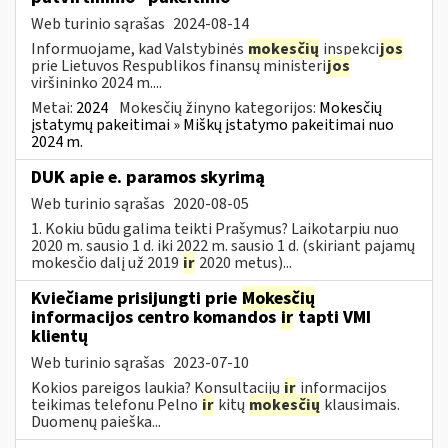
Web turinio sąrašas
2024-08-14
Informuojame, kad Valstybinės
mokesčių
inspekci
jos
prie Lietuvos Respublikos finansų ministeri
jos
viršininko 2024 m....
Metai:
2024
Mokesčių žinyno kategorijos:
Mokesčių
įstatymų pakeitimai » Miškų įstatymo pakeitimai nuo
2024 m.
DUK apie e. paramos skyrimą
Web turinio sąrašas
2020-08-05
1. Kokiu būdu galima teikti Prašymus? Laikotarpiu nuo
2020 m. sausio 1 d. iki 2022 m. sausio 1 d. (skiriant pajamų
mokesčio dalį už 2019
ir
2020 metus)...
Kviečiame prisijungti prie
Mokesčių
informacijos centro komandos
ir
tapti VMI
klientų
Web turinio sąrašas
2023-07-10
Kokios pareigos laukia? Konsultacijų
ir
informacijos
teikimas telefonu Pelno
ir
kitų
mokesčių
klausimais.
Duomenų paieška...