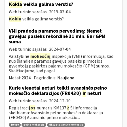
Kokia
veikla galima verstis?
Web turinio sąrašas
2019-03-04
Kokia
veikla galima verstis?
VMI pradeda paramos pervedimą: šiemet
gavėjus pasieks rekordinė 31 mln. Eur GPM
suma
Web turinio sąrašas
2024-07-04
Valstybinė
mokesčių
inspekcija (VMI) informuoja, kad
nuo šiandien paramos gavėjus pasieks pirmosios
gyventojų paskirtos pajamų mokesčio (GPM) sumos.
Skaičiuojama, kad pagal...
Metai:
2024
Pagrindinis:
Naujiena
Kurie vienetai neturi teikti avansinės pelno
mokesčio deklaracijos (FR0430)
ir
neturi
Web turinio sąrašas
2024-12-10
Registraci
jos
numeris KM137
2
Ši informacija
skelbiama: Avansinio pelno mokesčio deklaracija
(FR0430) Avansinio pelno mokesčio...
fr0430
pelno mokestis
fiksuotas pelno mokestis