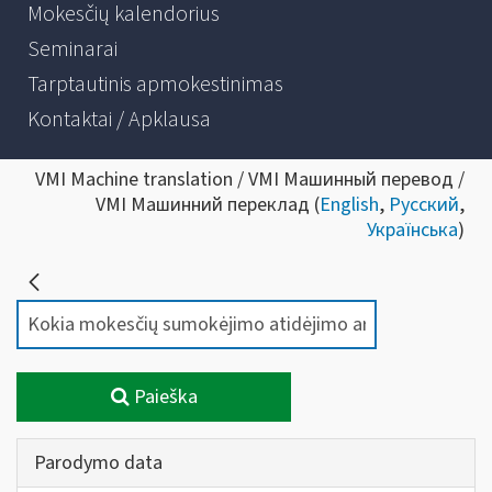
Mokesčių kalendorius
Seminarai
Tarptautinis apmokestinimas
Kontaktai / Apklausa
VMI Machine translation / VMI Машинный перевод /
VMI Машинний переклад (
English
,
Русский
,
Українська
)
Paieška
Parodymo data