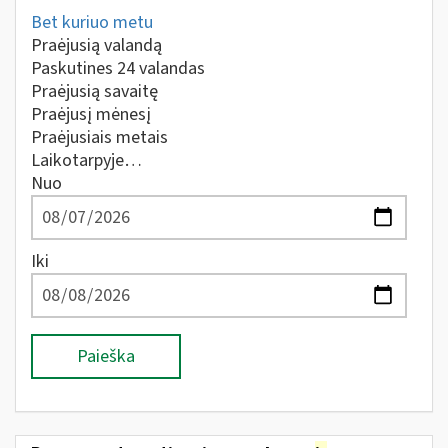
Bet kuriuo metu
Praėjusią valandą
Paskutines 24 valandas
Praėjusią savaitę
Praėjusį mėnesį
Praėjusiais metais
Laikotarpyje…
Nuo
Iki
Paieška