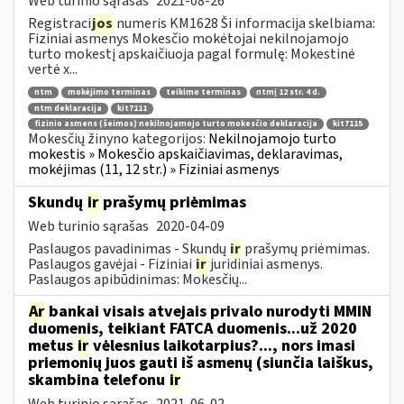
Web turinio sąrašas
2021-08-26
Registraci
jos
numeris KM1628 Ši informacija skelbiama:
Fiziniai asmenys Mokesčio mokėtojai nekilnojamojo
turto mokestį apskaičiuoja pagal formulę: Mokestinė
vertė x...
ntm
mokėjimo terminas
teikimo terminas
ntmį 12 str. 4 d.
ntm deklaracija
kit7111
fizinio asmens (šeimos) nekilnojamojo turto mokesčio deklaracija
kit7115
Mokesčių žinyno kategorijos:
Nekilnojamojo turto
mokestis » Mokesčio apskaičiavimas, deklaravimas,
mokėjimas (11, 12 str.) » Fiziniai asmenys
Skundų
ir
prašymų priėmimas
Web turinio sąrašas
2020-04-09
Paslaugos pavadinimas - Skundų
ir
prašymų priėmimas.
Paslaugos gavėjai - Fiziniai
ir
juridiniai asmenys.
Paslaugos apibūdinimas: Mokesčių...
Ar
bankai visais atvejais privalo nurodyti MMIN
duomenis, teikiant FATCA duomenis...už 2020
metus
ir
vėlesnius laikotarpius?..., nors imasi
priemonių juos gauti iš asmenų (siunčia laiškus,
skambina telefonu
ir
Web turinio sąrašas
2021-06-02