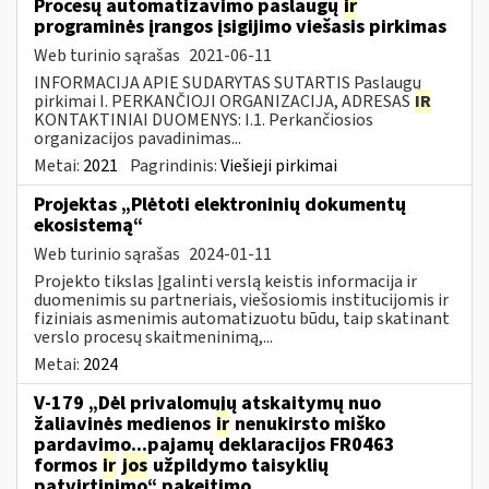
Procesų automatizavimo paslaugų
ir
programinės įrangos įsigijimo viešasis pirkimas
Web turinio sąrašas
2021-06-11
INFORMACIJA APIE SUDARYTAS SUTARTIS Paslaugų
pirkimai I. PERKANČIOJI ORGANIZACIJA, ADRESAS
IR
KONTAKTINIAI DUOMENYS: I.1. Perkančiosios
organizacijos pavadinimas...
Metai:
2021
Pagrindinis:
Viešieji pirkimai
Projektas „Plėtoti elektroninių dokumentų
ekosistemą“
Web turinio sąrašas
2024-01-11
Projekto tikslas Įgalinti verslą keistis informacija ir
duomenimis su partneriais, viešosiomis institucijomis ir
fiziniais asmenimis automatizuotu būdu, taip skatinant
verslo procesų skaitmeninimą,...
Metai:
2024
V-179 „Dėl privalomųjų atskaitymų nuo
žaliavinės medienos
ir
nenukirsto miško
pardavimo...pajamų deklaracijos FR0463
formos
ir
jos
užpildymo taisyklių
patvirtinimo“ pakeitimo