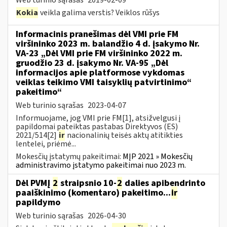
Kokia
veikla galima verstis? Veiklos rūšys
Informacinis pranešimas dėl VMI prie FM
viršininko 2023 m. balandžio 4 d. įsakymo Nr.
VA-23 „Dėl VMI prie FM viršininko 2022 m.
gruodžio 23 d. įsakymo Nr. VA-95 „Dėl
informacijos apie platformose vykdomas
veiklas teikimo VMI taisyklių patvirtinimo“
pakeitimo“
Web turinio sąrašas
2023-04-07
Informuojame, jog VMI prie FM[1], atsižvelgusi į
papildomai pateiktas pastabas Direktyvos (ES)
2021/514[2]
ir
nacionalinių teisės aktų atitikties
lentelei, priėmė...
Mokesčių įstatymų pakeitimai:
MĮP 2021 » Mokesčių
administravimo įstatymo pakeitimai nuo 2023 m.
Dėl PVMĮ
2
straipsnio 10-
2
dalies apibendrinto
paaiškinimo (komentaro) pakeitimo...
ir
papildymo
Web turinio sąrašas
2026-04-30