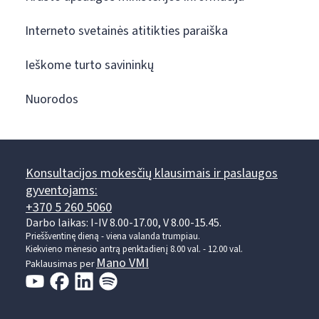
Interneto svetainės atitikties paraiška
Ieškome turto savininkų
Nuorodos
Konsultacijos mokesčių klausimais ir paslaugos
gyventojams:
+370 5 260 5060
Darbo laikas: I-IV 8.00-17.00, V 8.00-15.45.
Prieššventinę dieną - viena valanda trumpiau.
Kiekvieno mėnesio antrą penktadienį 8.00 val. - 12.00 val.
Mano VMI
Paklausimas per