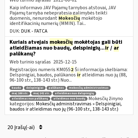
Kaip informavo JAV Pajamų tarnybos atstovai, JAV
Pajamų tarnyba nebepratęsia galimybės teikti
duomenis, nenurodant
Mokesčių
mokėtojo
identifikacinių numerių (MMIN). Tai...
DUK:
DUK - FATCA
Kuriais atvejais
mokesčių
mokėtojas gali būti
atleidžiamas nuo baudų, delspinigių...
ir
/
ar
palūkanų?
Web turinio sąrašas
2025-12-15
Registracijos numeris KM055
2
Ši informacija skelbiama:
Delspinigiai, baudos, palūkanos
ir
atleidimas nuo jų (88,
96-100 str., 138-143 str.) Nuo...
bauda
delspinigiai
palūkanos
mokesčių administravimas
maį 100 str.
maį 141 str.
atleidimas nuo delspinigių
Mokesčių žinyno
atleidimas nuo palūkanų
atleidimas nuo baudų
kategorijos:
Mokesčių administravimas » Delspinigiai,
baudos ir atleidimas nuo jų (96-100 str., 138-143 str.)
20 Įrašų(-ai)