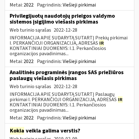
Metai:
2022
Pagrindinis:
Viešieji pirkimai
Privilegijuotų naudotojų prieigos valdymo
sistemos įsigijimo viešasis pirkimas
Web turinio sąrašas
2022-12-28
INFORMACIJA APIE SUDARYTĄ SUTARTĮ Prekių pirkimai
I. PERKANČIOJI ORGANIZACIJA, ADRESAS
IR
KONTAKTINIAI DUOMENYS: I.1. Perkančiosios
organizacijos pavadinimas...
Metai:
2022
Pagrindinis:
Viešieji pirkimai
Analitinės programinės įrangos SAS priežiūros
paslaugų viešasis pirkimas
Web turinio sąrašas
2022-12-28
INFORMACIJA APIE SUDARYTĄ SUTARTĮ Paslaugų
pirkimai I. PERKANČIOJI ORGANIZACIJA, ADRESAS
IR
KONTAKTINIAI DUOMENYS: I.1. Perkančiosios
organizacijos pavadinimas...
Metai:
2022
Pagrindinis:
Viešieji pirkimai
Kokia
veikla galima verstis?
Web turinio sąrašas
2019-02-09