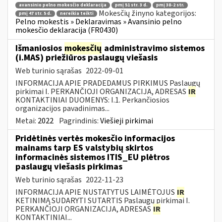
avansinio pelno mokesčio deklaracija
pmį 51 str. 3 d.
pmį 38-2 str.
Mokesčių žinyno kategorijos:
pmį 47 str. 5 d.
nereikia teikti
Pelno mokestis » Deklaravimas » Avansinio pelno
mokesčio deklaracija (FR0430)
Išmaniosios
mokesčių
administravimo sistemos
(i.MAS) priežiūros paslaugų viešasis
Web turinio sąrašas
2022-09-01
INFORMACIJA APIE PRADEDAMUS PIRKIMUS Paslaugų
pirkimai I. PERKANČIOJI ORGANIZACIJA, ADRESAS
IR
KONTAKTINIAI DUOMENYS: I.1. Perkančiosios
organizacijos pavadinimas...
Metai:
2022
Pagrindinis:
Viešieji pirkimai
Pridėtinės vertės mokesčio informacijos
mainams tarp ES valstybių skirtos
informacinės sistemos ITIS_EU plėtros
paslaugų viešasis pirkimas
Web turinio sąrašas
2022-11-23
INFORMACIJA APIE NUSTATYTUS LAIMĖTOJUS
IR
KETINIMĄ SUDARYTI SUTARTIS Paslaugų pirkimai I.
PERKANČIOJI ORGANIZACIJA, ADRESAS
IR
KONTAKTINIAI...