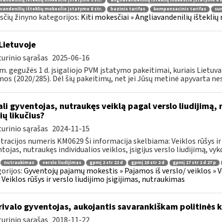
vandenilių išteklių mokesčio įstatymo 5 str.
angliavandenilių išteklių mokesčio įstatymo 6 s
vandenilių išteklių mokesčio įstatymo 8 str.
bazinis tarifas
kompensacinis tarifas
su
čių žinyno kategorijos:
Kiti mokesčiai » Angliavandenilių išteklių 
Lietuvoje
urinio sąrašas
2025-06-16
m. gegužės 1 d. įsigaliojo PVM įstatymo pakeitimai, kuriais Lietuva 
os (2020/285). Dėl šių pakeitimų, net jei Jūsų metinė apyvarta nesi
li gyventojas, nutraukęs veiklą pagal verslo liudijimą, 
ių likučius?
urinio sąrašas
2024-11-15
tracijos numeris KM0629 Ši informacija skelbiama: Veiklos rūšys ir 
tojas, nutraukęs individualios veiklos, įsigijus verslo liudijimą, vyk
nutraukimas
verslo liudijimas
gpmį 2 str 22 d
gpmį 10 str 2 d
gpmį 17 str 1 d 27 p
orijos:
Gyventojų pajamų mokestis » Pajamos iš verslo/ veiklos » V
 » Veiklos rūšys ir verslo liudijimo įsigijimas, nutraukimas
ivalo gyventojas, aukojantis savarankiškam politinės k
urinio sąrašas
2018-11-22