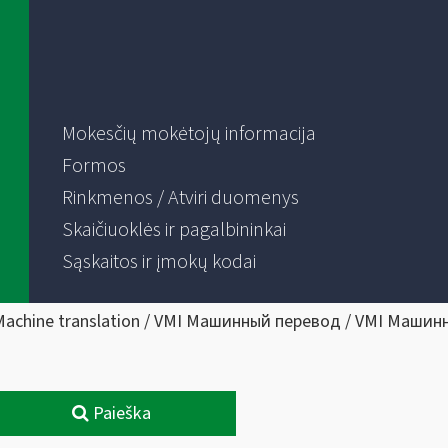
Mokesčių mokėtojų informacija
Formos
Rinkmenos / Atviri duomenys
Skaičiuoklės ir pagalbininkai
Sąskaitos ir įmokų kodai
Machine translation / VMI Машинный перевод / VMI Машин
Paieška