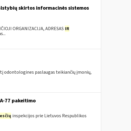
lstybių skirtos informacinės sistemos
ANČIOJI ORGANIZACIJA, ADRESAS
IR
...
irtį odontologines paslaugas teikiančių įmonių,
VA-77 pakeitimo
esčių
inspekcijos prie Lietuvos Respublikos