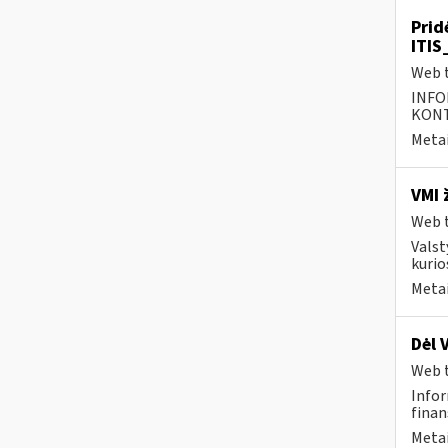
Prid
ITIS
Web t
INFO
KONTA
Metai
VMI 
Web t
Valst
kurio
Metai
Dėl 
Web t
Infor
finans
Metai