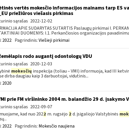
ėtinės vertės mokesčio informacijos mainams tarp ES va
_EU priežiūros viešasis pirkimas
urinio sąrašas
2022-12-02
RMACIJA APIE SUDARYTAS SUTARTIS Paslaugų pirkimai I. PERK
KTINIAI DUOMENYS: I.1. Perkančiosios organizacijos pavadinimas
:
2022
Pagrindinis:
Viešieji pirkimai
žemėlapis rodo augantį odontologų VDU
urinio sąrašas
2020-12-03
ybinė
mokesčių
inspekcija (toliau – VMI) informuoja, kad III ketv
se dirba daugiau kaip 3 darbuotojai, vidutinis...
:
2020
VMI prie FM viršininko 2004 m. balandžio 29 d. įsakymo 
urinio sąrašas
2022-09-07
muojame, kad nuo 202
2
m. rugsėjo
2
d. įsigaliojo Valstybinės
mok
ų...
:
2022
Pagrindinis:
Mokesčio naujiena