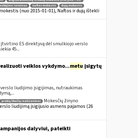
tr.
angliavandenilių išteklių mokesčio įstatymo 7 str.
mokėjimo terminas
naftos mokestis
dujų mokestis
mokestis (nuo 2015-01-01), Naftos ir dujų ištekli
įtvirtino ES direktyvą dėl smulkiojo verslo
ekia 45...
realizuoti veiklos vykdymo...
metu
įsigytų
verslo liudijimo įsigijimas, nutraukimas
dymą,...
Mokesčių žinyno
prekių likučių realizavimas
erslo liudijimą įsigijusio asmens pajamos (26
ampanijos dalyviui, pateikti