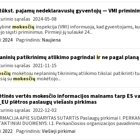
tūkst. pajamų nedeklaravusių gyventojų — VMI priminim
urinio sąrašas
2024-05-08
ybinė
mokesčių
inspekcija (VMI) informuoja, kad gyventojams, kur
jo siųsti priminimus. Pirmieji jų sulaukė 24...
:
2024
Pagrindinis:
Naujiena
aninių patikrinimų atlikimo pagrindai
ir
ne pagal planą 
urinio sąrašas
2021-11-15
sčių
mokėtojų neplaninių tikrinimų atlikimo tikslai: patikrinti t
usią su
mokesčių
mokėtojo...
ėtinės vertės mokesčio informacijos mainams tarp ES va
_EU plėtros paslaugų viešasis pirkimas
urinio sąrašas
2022-12-02
RMACIJA APIE SUDARYTAS SUTARTIS Paslaugų pirkimai I. PERK
KTINIAI DUOMENYS: I.1. Perkančiosios organizacijos pavadinimas
:
2022
Pagrindinis:
Viešieji pirkimai