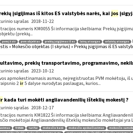
ekių įsigijimas iš kitos ES valstybės narės, kai
jos
įsigy
urinio sąrašas
2018-11-22
tracijos numeris KM0055 Ši informacija skelbiama: Prekių įsigijimas iš
bjektu (prekių...
pvmį 3 str
pvm objektas
prekių įsigijimas iš es
laivų atsargos
orlaivių atsargos
is » Mokesčio objektas (I skyrius) » Prekių įsigijimas iš ES valstybių 
ultavimo, prekių transportavimo, programavimo, neki
urinio sąrašas
2023-10-12
vos apmokestinamasis asmuo, neįregistruotas PVM mokėtoju, iš 
raipsnio 2
ir
5 dalyse nurodytas paslaugas, kurios...
ir
kada turi mokėti angliavandenilių išteklių mokestį ?
urinio sąrašas
2018-12-17
tracijos numeris KM1822 Ši informacija skelbiama: Angliavandeni
čio mokėtojai Angliavandenilių išteklių mokesčio mokėtojai yra Li
ravimas
fr0566
tarifai
mokesčio bazė
mokesčio apskaičiavimas
mokesčio sumok