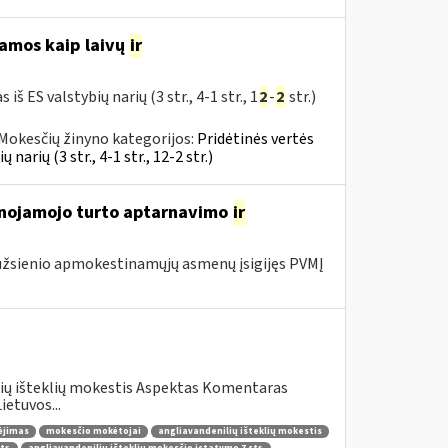
jamos kaip laivų
ir
 ES valstybių narių (3 str., 4-1 str., 1
2
-
2
str.)
Mokesčių žinyno kategorijos:
Pridėtinės vertės
narių (3 str., 4-1 str., 12-2 str.)
lnojamojo turto aptarnavimo
ir
užsienio apmokestinamųjų asmenų įsigijęs PVMĮ
lių išteklių mokestis Aspektas Komentaras
etuvos...
ėjimas
mokesčio mokėtojai
angliavandenilių išteklių mokestis