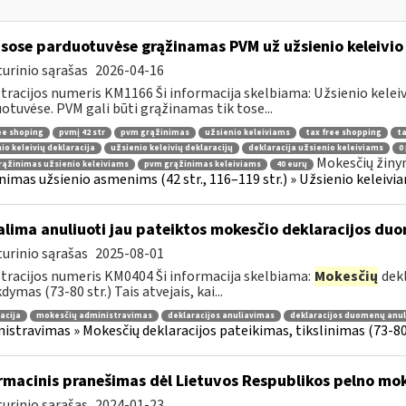
sose parduotuvėse grąžinamas PVM už užsienio keleivio 
urinio sąrašas
2026-04-16
tracijos numeris KM1166 Ši informacija skelbiama: Užsienio kelei
otuvėse. PVM gali būti grąžinamas tik tose...
ee shoping
pvmį 42 str
pvm grąžinimas
užsienio keleiviams
tax free shopping
ta
io keleivių deklaracija
užsienio keleivių deklaracijų
deklaracija užsienio keleiviams
0
Mokesčių žiny
ąžinimas užsienio keleiviams
pvm grąžinimas keleiviams
40 eurų
nimas užsienio asmenims (42 str., 116–119 str.) » Užsienio keleiviam
lima anuliuoti jau pateiktos mokesčio deklaracijos du
urinio sąrašas
2025-08-01
tracijos numeris KM0404 Ši informacija skelbiama:
Mokesčių
dekl
dymas (73-80 str.) Tais atvejais, kai...
acija
mokesčių administravimas
deklaracijos anuliavimas
deklaracijos duomenų anu
istravimas » Mokesčių deklaracijos pateikimas, tikslinimas (73-80 
rmacinis pranešimas dėl Lietuvos Respublikos pelno mo
urinio sąrašas
2024-01-23