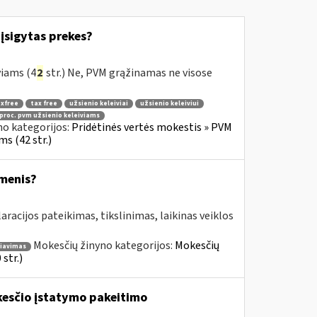
įsigytas prekes?
viams (4
2
str.) Ne, PVM grąžinamas ne visose
xfree
tax free
užsienio keleiviai
užsienio keleiviui
 proc. pvm užsienio keleiviams
no kategorijos:
Pridėtinės vertės mokestis » PVM
s (42 str.)
omenis?
aracijos pateikimas, tikslinimas, laikinas veiklos
Mokesčių žinyno kategorijos:
Mokesčių
liavimas
str.)
kesčio įstatymo pakeitimo