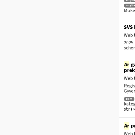
anglia
anglia
Mokes
SVS 
Web t
2025 
schem
Ar
ga
prek
Web t
Regis
Gyven
gpm
kateg
str.)
Ar
pr
Web t