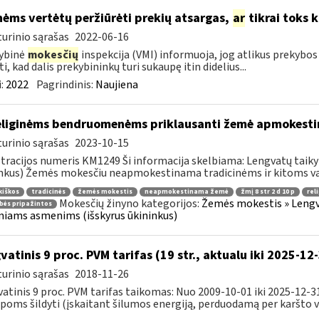
ėms vertėtų peržiūrėti prekių atsargas,
ar
tikrai toks k
urinio sąrašas
2022-06-16
ybinė
mokesčių
inspekcija (VMI) informuoja, jog atlikus prekybo
i, kad dalis prekybininkų turi sukaupę itin didelius...
:
2022
Pagrindinis:
Naujiena
liginėms bendruomenėms priklausanti žemė apmokest
urinio sąrašas
2023-10-15
tracijos numeris KM1249 Ši informacija skelbiama: Lengvatų taiky
nkus) Žemės mokesčiu neapmokestinama tradicinėms ir kitoms val
kiškos
tradicinės
žemės mokestis
neapmokestinama žemė
žmį 8 str 2 d 10 p
rel
Mokesčių žinyno kategorijos:
Žemės mokestis » Lengvat
bės pripažintos
iniams asmenims (išskyrus ūkininkus)
vatinis 9 proc. PVM tarifas (19 str., aktualu iki 2025-12
urinio sąrašas
2018-11-26
atinis 9 proc. PVM tarifas taikomas: Nuo 2009-10-01 iki 2025-12-
poms šildyti (įskaitant šilumos energiją, perduodamą per karšto v