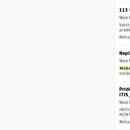
113 
Web t
Valst
pradė
Metai
Nepl
Web t
Moke
susij
Prid
ITIS
Web t
INFO
KONTA
Metai