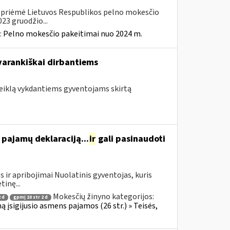
. priėmė Lietuvos Respublikos pelno mokesčio
23 gruodžio...
:
Pelno mokesčio pakeitimai nuo 2024 m.
avarankiškai dirbantiems
 veiklą vykdantiems gyventojams skirtą
ę pajamų deklaraciją...
ir
gali pasinaudoti
 ir apribojimai Nuolatinis gyventojas, kuris
tinę...
Mokesčių žinyno kategorijos:
 d
gpmį 10 str 2 d
ą įsigijusio asmens pajamos (26 str.) » Teisės,