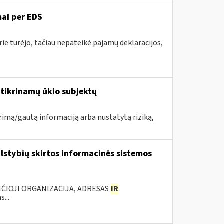
ai per EDS
ie turėjo, tačiau nepateikė pajamų deklaracijos,
tikrinamų ūkio subjektų
urimą/gautą informaciją arba nustatytą riziką,
lstybių skirtos informacinės sistemos
ANČIOJI ORGANIZACIJA, ADRESAS
IR
...