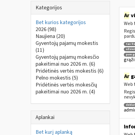
Kategorijos
Ar
vi
Bet kurios kategorijos
Web t
2026
(98)
Regis
Naujiena
(20)
pardu
Gyventojų pajamų mokestis
tax fr
(11)
užsien
pvm gr
Gyventojų pajamų mokesčio
grąži
pakeitimai nuo 2026 m.
(6)
Pridėtinės vertės mokestis
(6)
Ar
ga
Pelno mokestis
(5)
Pridėtinės vertės mokesčių
Web t
pakeitimai nuo 2026 m.
(4)
Regis
nevyk
deklar
admin
Aplankai
Info
Bet kurį aplanką
Web t