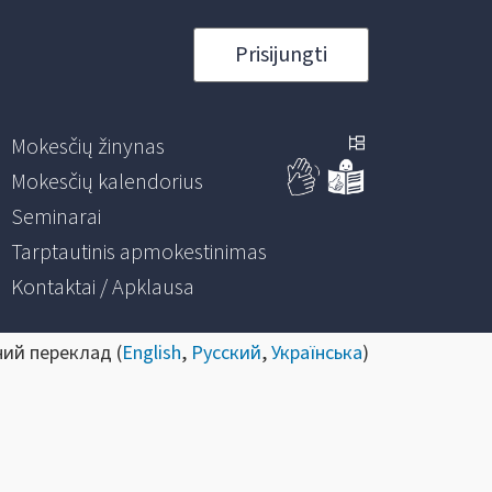
Prisijungti
Mokesčių žinynas
Mokesčių kalendorius
Seminarai
Tarptautinis apmokestinimas
Kontaktai / Apklausa
ний переклад (
English
,
Русский
,
Українська
)