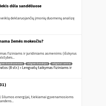
iekis dūla sandėliuose
s veiklą deklaruojančių įmonių duomenų analizę
inama žemės mokesčiu?
mas fiziniams ir juridiniams asmenims (išskyrus
stybės...
iginės bendruomenės
religinės bendrijos
religiniai centrai
os (8 str.) » Lengvatų taikymas fiziniams ir
-31)
31 šilumos energijai, tiekiamai gyvenamosioms
andens...