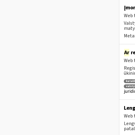
Įmon
Web t
Valst
matyt
Metai
Ar
re
Web t
Regis
ūkini
katali
valsty
jurid
Leng
Web t
Lengv
patal