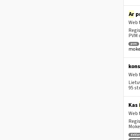
Ar
pr
Web t
Regis
PVM o
pvm
mokest
kons
Web t
Lietu
95 st
Kas
Web t
Regis
Mokes
dekla