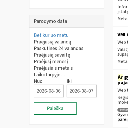
Infor
įstat
Metai
Parodymo data
VMI 
Bet kuriuo metu
Praėjusią valandą
Web t
Paskutines 24 valandas
Valst
supap
Praėjusią savaitę
Praėjusį mėnesį
Metai
Praėjusiais metais
Laikotarpyje…
Ar
gy
Nuo
Iki
paja
Web t
Regis
mokes
Paieška
dekla
Gyven
parei