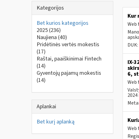
Kategorijos
Kur 
Bet kurios kategorijos
Web t
2025
(236)
Mano 
Naujiena
(40)
apska
Pridėtinės vertės mokestis
DUK:
(17)
Raštai, paaiškinimai Fintech
IX-3
(14)
skir
Gyventojų pajamų mokestis
6, s
(14)
Web t
Valst
2024 
Metai
Aplankai
Kuri
Bet kurį aplanką
Web t
Regis