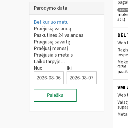
pagalb
Parodymo data
para
mokes
str.)
Bet kuriuo metu
Praėjusią valandą
Paskutines 24 valandas
DĖL 
Praėjusią savaitę
Web t
Praėjusį mėnesį
Regis
Praėjusiais metais
inspe
Laikotarpyje…
Mokes
GPM k
Nuo
Iki
paaiš
VMI 
Paieška
Web t
Valst
supap
Metai