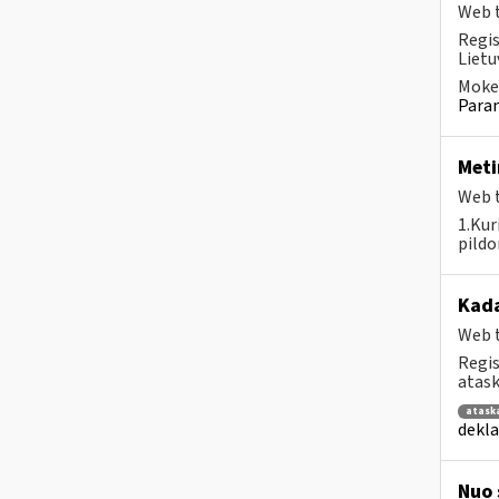
Web t
Regis
Lietu
Mokes
Param
Meti
Web t
1.Kur
pildo
Kad
Web t
Regis
atask
atask
dekla
Nuo 