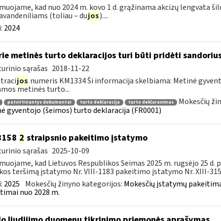
muojame, kad nuo 2024 m. kovo 1 d. grąžinama akcizų lengvata ši
avandeniliams (toliau – du
jos
)....
:
2024
ie metinės turto deklaracijos turi būti pridėti sandori
urinio sąrašas
2018-11-22
traci
jos
numeris KM1334 Ši informacija skelbiama: Metinė gyvento
amos metinės turto...
Mokesčių žin
patvirtinantys dokumentai
turto deklaracija
turto deklaravimas
ė gyventojo (šeimos) turto deklaracija (FR0001)
-3158
2
straipsnio pakeitimo įstatymo
urinio sąrašas
2025-10-09
muojame, kad Lietuvos Respublikos Seimas 2025 m. rugsėjo 25 d. 
kos teršimą įstatymo Nr. VIII-1183 pakeitimo įstatymo Nr. XIII-3158
:
2025
Mokesčių žinyno kategorijos:
Mokesčių įstatymų pakeitima
timai nuo 2028 m.
lo liudijimo duomenų tikrinimo priemonės aprašymas