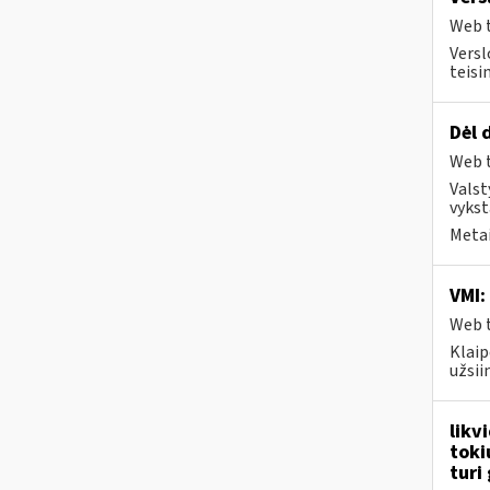
Web t
Versl
teisi
Dėl 
Web t
Valst
vykst
Metai
VMI:
Web t
Klaip
užsi
likv
toki
turi