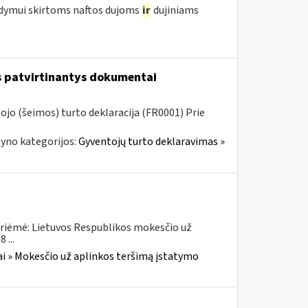
ldymui skirtoms naftos dujoms
ir
dujiniams
us patvirtinantys dokumentai
jo (šeimos) turto deklaracija (FR0001) Prie
yno kategorijos:
Gyventojų turto deklaravimas »
priėmė: Lietuvos Respublikos mokesčio už
 ...
i » Mokesčio už aplinkos teršimą įstatymo