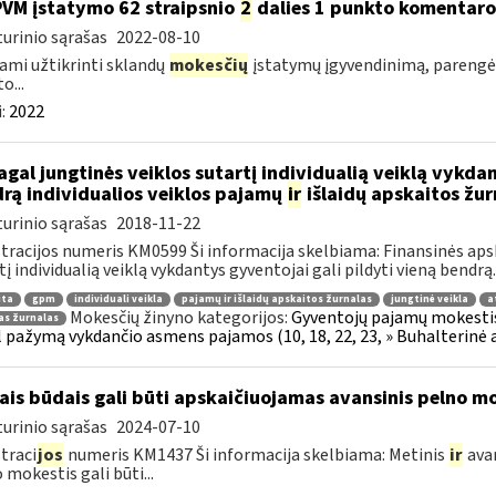
PVM įstatymo 62 straipsnio
2
dalies 1 punkto komentar
urinio sąrašas
2022-08-10
ami užtikrinti sklandų
mokesčių
įstatymų įgyvendinimą, pareng
o...
:
2022
gal jungtinės veiklos sutartį individualią veiklą vykdan
rą individualios veiklos pajamų
ir
išlaidų apskaitos žur
urinio sąrašas
2018-11-22
tracijos numeris KM0599 Ši informacija skelbiama: Finansinės aps
tį individualią veiklą vykdantys gyventojai gali pildyti vieną bendrą..
ita
gpm
individuali veikla
pajamų ir išlaidų apskaitos žurnalas
jungtinė veikla
a
Mokesčių žinyno kategorijos:
Gyventojų pajamų mokestis »
as žurnalas
 pažymą vykdančio asmens pajamos (10, 18, 22, 23, » Buhalterinė 
ais būdais gali būti apskaičiuojamas avansinis pelno m
urinio sąrašas
2024-07-10
traci
jos
numeris KM1437 Ši informacija skelbiama: Metinis
ir
avan
 mokestis gali būti...