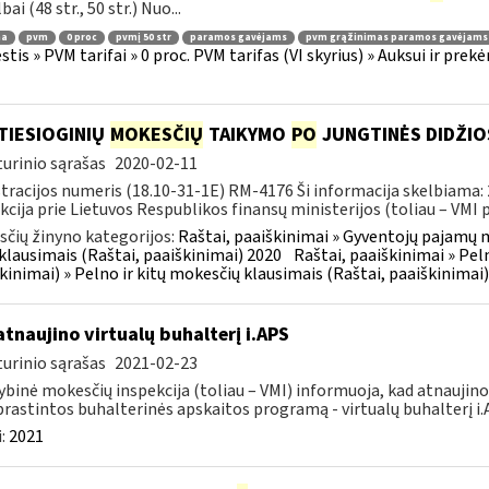
ai (48 str., 50 str.) Nuo...
ma
pvm
0 proc
pvmį 50 str
paramos gavėjams
pvm grąžinimas paramos gavėjams
tis » PVM tarifai » 0 proc. PVM tarifas (VI skyrius) » Auksui ir pr
TIESIOGINIŲ
MOKESČIŲ
TAIKYMO
PO
JUNGTINĖS DIDŽIO
urinio sąrašas
2020-02-11
tracijos numeris (18.10-31-1E) RM-4176 Ši informacija skelbiama:
kcija prie Lietuvos Respublikos finansų ministerijos (toliau – VMI pr
čių žinyno kategorijos:
Raštai, paaiškinimai » Gyventojų pajamų m
lausimais (Raštai, paaiškinimai) 2020
Raštai, paaiškinimai » Pel
kinimai) » Pelno ir kitų mokesčių klausimais (Raštai, paaiškinimai
atnaujino virtualų buhalterį i.APS
urinio sąrašas
2021-02-23
ybinė mokesčių inspekcija (toliau – VMI) informuoja, kad atnaujin
rastintos buhalterinės apskaitos programą - virtualų buhalterį i
:
2021