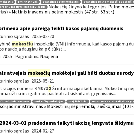
 mokestis
pmį 47 str. 2 d.
avansinis pelno mokestis
avansinio pelno mokesčio apskaiči
Mokesčių žinyno kategorijos:
Pelno mokes
praeitų metų veiklos rezultatus
rius) » Metinis ir avansinis pelno mokestis (47 str., 53 str.)
primena apie pareigą teikti kasos pajamų duomenis
urinio sąrašas
2025-02-20
ybinė
mokesčių
inspekcija (VMI) informuoja, kad kasos pajamų du
os naudoja daugiau kaip 6 tūkst....
:
2025
Pagrindinis:
Naujiena
ais atvejais
mokesčių
mokėtojui gali būti duotas nurody
urinio sąrašas
2025-05-21
tracijos numeris KM070
2
Ši informacija skelbiama: Mokestinių nep
ama užtikrinti galimos paslėpti atsiskaitant grynaisiais...
čių administravimas
mokesčių mokėtojas
maį 104-2 str.
nurodymas atsiskaityti negryn
čių administravimas » Mokestinių nepriemokų išieškojimas (101-1
2024-03-01 pradedama taikyti akcizų lengvata šildymu
urinio sąrašas
2024-02-27