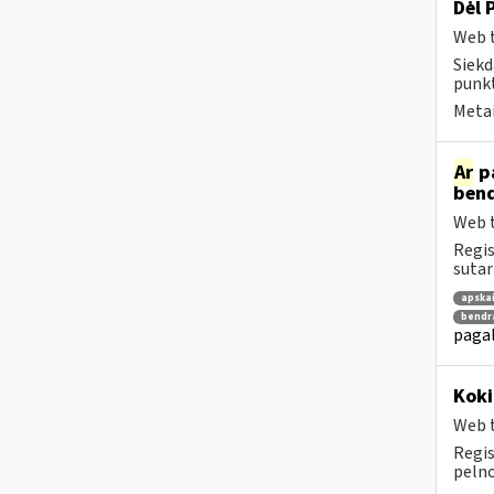
Dėl 
Web t
Siekd
punkt
Metai
Ar
pa
bend
Web t
Regis
sutar
apska
bendr
pagal
Koki
Web t
Regis
pelno