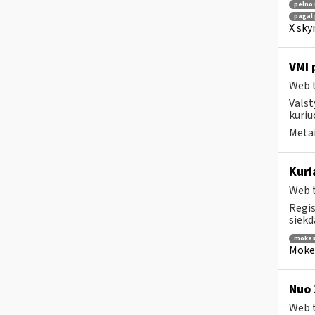
pelno
pagal 
X sky
VMI 
Web t
Valst
kuriu
Metai
Kuri
Web t
Regis
siekd
mokes
Mokes
Nuo 
Web t