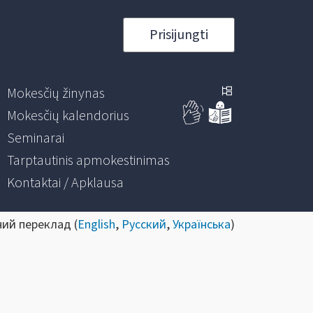
Prisijungti
Mokesčių žinynas
Mokesčių kalendorius
Seminarai
Tarptautinis apmokestinimas
Kontaktai / Apklausa
ний переклад (
English
,
Русский
,
Українська
)