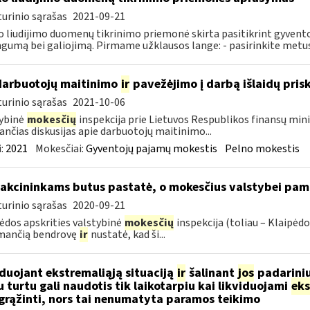
urinio sąrašas
2021-09-21
o liudijimo duomenų tikrinimo priemonė skirta pasitikrint gyvent
ngumą bei galiojimą. Pirmame užklausos lange: - pasirinkite metus
darbuotojų maitinimo
ir
pavežėjimo į darbą išlaidų pri
urinio sąrašas
2021-10-06
ybinė
mokesčių
inspekcija prie Lietuvos Respublikos finansų mini
ančias diskusijas apie darbuotojų maitinimo...
:
2021
Mokesčiai:
Gyventojų pajamų mokestis
Pelno mokestis
 akcininkams butus pastatė, o mokesčius valstybei pam
urinio sąrašas
2020-09-21
ėdos apskrities valstybinė
mokesčių
inspekcija (toliau – Klaipėd
imančią bendrovę
ir
nustatė, kad ši...
iduojant ekstremaliąją situaciją
ir
šalinant
jos
padarini
u turtu gali naudotis tik laikotarpiu kai likviduojami
eks
 grąžinti, nors tai nenumatyta paramos teikimo