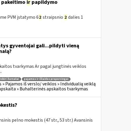
o pakeitimo
ir
papildymo
ėme PVM įstatymo 6
2
straipsnio
2
dalies 1
tys gyventojai gali...pildyti vieną
nalą?
kaitos tvarkymas Ar pagal jungtinės veiklos
.
tskiri žurnalai
pajamos ir išlaidos proporcingai
 Pajamos iš verslo/ veiklos » Individualią veiklą
apskaita » Buhalterinės apskaitos tvarkymas
okestis?
sinis pelno mokestis (47 str., 53 str.) Avansinis