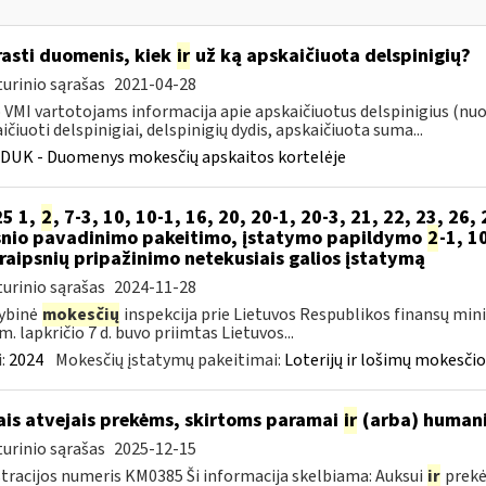
rasti duomenis, kiek
ir
už ką apskaičiuota delspinigių?
urinio sąrašas
2021-04-28
VMI vartotojams informacija apie apskaičiuotus delspinigius (nuo k
ičiuoti delspinigiai, delspinigių dydis, apskaičiuota suma...
DUK - Duomenys mokesčių apskaitos kortelėje
25 1,
2
, 7-3, 10, 10-1, 16, 20, 20-1, 20-3, 21, 22, 23, 26, 
snio pavadinimo pakeitimo, įstatymo papildymo
2
-1, 1
traipsnių pripažinimo netekusiais galios įstatymą
urinio sąrašas
2024-11-28
ybinė
mokesčių
inspekcija prie Lietuvos Respublikos finansų mini
m. lapkričio 7 d. buvo priimtas Lietuvos...
:
2024
Mokesčių įstatymų pakeitimai:
Loterijų ir lošimų mokesči
ais atvejais prekėms, skirtoms paramai
ir
(arba) humani
urinio sąrašas
2025-12-15
tracijos numeris KM0385 Ši informacija skelbiama: Auksui
ir
prekė