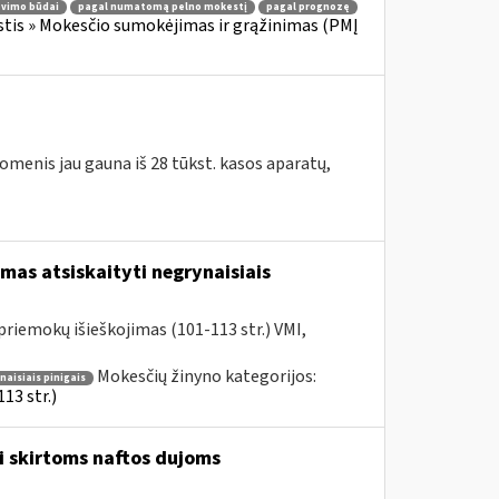
avimo būdai
pagal numatomą pelno mokestį
pagal prognozę
tis » Mokesčio sumokėjimas ir grąžinimas (PMĮ
omenis jau gauna iš 28 tūkst. kasos aparatų,
mas atsiskaityti negrynaisiais
riemokų išieškojimas (101-113 str.) VMI,
Mokesčių žinyno kategorijos:
aisiais pinigais
13 str.)
i skirtoms naftos dujoms