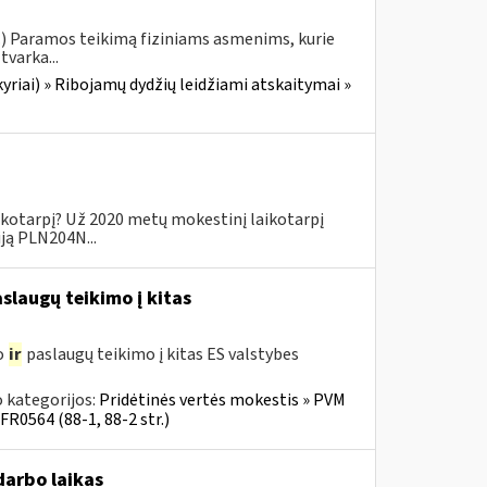
.) Paramos teikimą fiziniams asmenims, kurie
tvarka...
yriai) » Ribojamų dydžių leidžiami atskaitymai »
ikotarpį? Už 2020 metų mokestinį laikotarpį
iją PLN204N...
slaugų teikimo į kitas
o
ir
paslaugų teikimo į kitas ES valstybes
 kategorijos:
Pridėtinės vertės mokestis » PVM
FR0564 (88-1, 88-2 str.)
darbo laikas