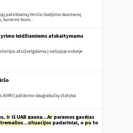
ojų pateikiamų Verslo liudijimo duomenų
, kuriems buvo...
skyrimo leidžiamiems atskaitymams
sterijos atsižvelgdama į viešojoje erdvėje
iršo
os AVMI) patikrino daugiabučių statyba
us,
ir
iš UAB gauna...
Ar
paramos gavėjas
tremalios
...
situacijos
padariniai, o
po
to