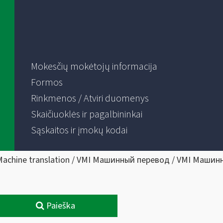
Mokesčių mokėtojų informacija
Formos
Rinkmenos / Atviri duomenys
Skaičiuoklės ir pagalbininkai
Sąskaitos ir įmokų kodai
Machine translation / VMI Машинный перевод / VMI Машин
Paieška