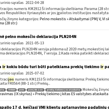
urinio sąrašas
2022-04-28
tracijos numeris KM2912 Ši informacija skelbiama: Parama (28 str
vos Respublikos Vyriausybės ar jos įgaliotos institucijos nustatyta 
čių žinyno kategorijos:
Pelno mokestis » Atskaitymai (PMĮ V, VI sk
a (28 str.)
nė pelno mokesčio deklaracija PLN204N
urinio sąrašas
2021-05-13
i deklaracijos PLN204N versija pildoma už 2020 metų mokestinį la
ma deklaracijos PLN204N, 7 versija. 2.Kada reikia pateikti deklarac
a
ir
kokiu būdu turi būti pateikiama prekių tiekimo
ir
pa
urinio sąrašas
2025-07-02
traci
jos
numeris KM1153 Ši informacija skelbiama: Prekių tiekim
aita FR0564 (88-1 str.) Prekių...
Mokesčių žinyno
aita
fr0564
pvm
pvmį 88-1 str
prekių tiekimo į es ataskaita
ravimas (IX skyrius) » Prekių tiekimo į kitas ES valstybes ataskaita 
spalio 17 d. keičiasi VMI klientų aptarnavimo padalinių 