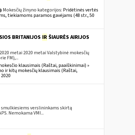
Mokesčių žinyno kategorijos:
Pridėtinės vertės
ekėms, tiekiamoms paramos gavėjams (48 str., 50
SIOS BRITANIJOS
IR
ŠIAURĖS AIRIJOS
 2020 metai 2020 metai Valstybinė mokesčių
ie FM),...
okesčio klausimais (Raštai, paaiškinimai) »
no ir kitų mokesčių klausimais (Raštai,
) 2020
o smulkiesiems verslininkams skirtą
.APS. Nemokama VMI...