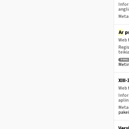
Infor
angli
Metai
Ar
pr
Web t
Regis
teiki
fr0001
Metin
XIII
Web t
Infor
aplin
Metai
pakei
Vers