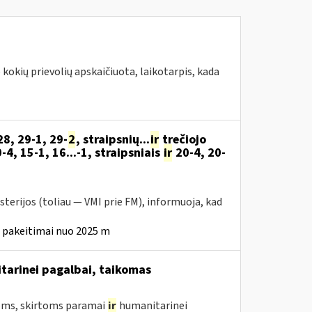
okių prievolių apskaičiuota, laikotarpis, kada
28, 29-1, 29-
2
, straipsnių...
ir
trečiojo
0-4, 15-1, 16...-1, straipsniais
ir
20-4, 20-
sterijos (toliau — VMI prie FM), informuoja, kad
o pakeitimai nuo 2025 m
tarinei pagalbai, taikomas
ms, skirtoms paramai
ir
humanitarinei