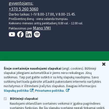
gyventojams:
+370 5 260 5060
Darbo laikas: I-IV 8.00-17.00, V 8.00-15.45.
Prieššventinę dieną - viena valanda trumpiau.
Kiekvieno mėnesio antrą penktadienį 8.00 val. - 12.00 val.
Mano VMI
Paklausimas per
Valstybinė mokesčių inspekcija prie Lietuvos
U
Respublikos finansų ministerijos
Šioje svetainėje naudojami slapukai
(angl. cookies). Būtinieji
slapukai įdiegiami automatiškai ir jiems nėra reikalingas Jūsų
Biudžetinė įstaiga. Juridinio asmens kodas — 188659752,
sutikimas. Taip pat galite sutikti ir su kitų slapukų naudojimu. Savo
adresas: Vasario 16-osios g. 14, 01107 Vilnius, Lietuva, el.paštas:
sutikimą bet kada galėsite atšaukti pakeisdami interneto naršyklės
vmi@vmi.lt
, E. pristatymo dėžutės adresas 188659752
nustatymus ir ištrindami įrašytus slapukus. Daugiau informacijos
Duomenys apie Valstybinę mokesčių inspekciją prie Lietuvos
Slapukų politika
;
Privatumo politika.
Respublikos finansų ministerijos kaupiami ir saugomi Juridinių
asmenų registre
Būtinieji slapukai
Naudojami sklandžiam svetainės veikimui ir įgalina pagrindines
svetainės funkcijas. Be šių slapukų svetainė negali tinkamai veikti.