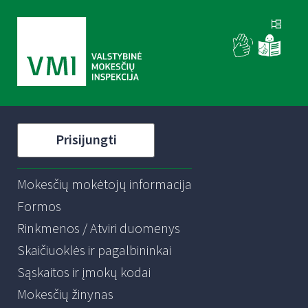
Prisijungti
Mokesčių mokėtojų informacija
Formos
Rinkmenos / Atviri duomenys
Skaičiuoklės ir pagalbininkai
Sąskaitos ir įmokų kodai
Mokesčių žinynas