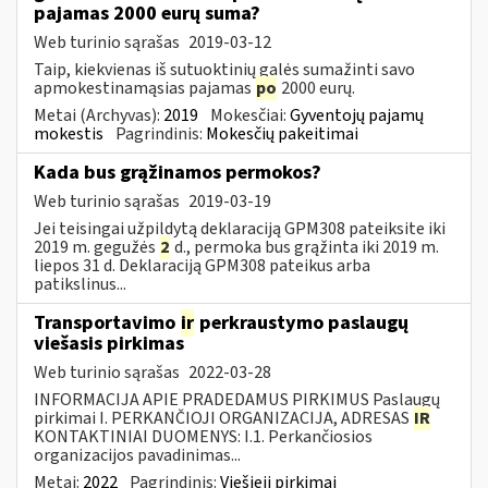
pajamas 2000 eurų suma?
Web turinio sąrašas
2019-03-12
Taip, kiekvienas iš sutuoktinių galės sumažinti savo
apmokestinamąsias pajamas
po
2000 eurų.
Metai (Archyvas):
2019
Mokesčiai:
Gyventojų pajamų
mokestis
Pagrindinis:
Mokesčių pakeitimai
Kada bus grąžinamos permokos?
Web turinio sąrašas
2019-03-19
Jei teisingai užpildytą deklaraciją GPM308 pateiksite iki
2019 m. gegužės
2
d., permoka bus grąžinta iki 2019 m.
liepos 31 d. Deklaraciją GPM308 pateikus arba
patikslinus...
Transportavimo
ir
perkraustymo paslaugų
viešasis pirkimas
Web turinio sąrašas
2022-03-28
INFORMACIJA APIE PRADEDAMUS PIRKIMUS Paslaugų
pirkimai I. PERKANČIOJI ORGANIZACIJA, ADRESAS
IR
KONTAKTINIAI DUOMENYS: I.1. Perkančiosios
organizacijos pavadinimas...
Metai:
2022
Pagrindinis:
Viešieji pirkimai