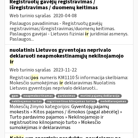
Registruotų gavėjų registravimas /
išregistravimas / duomenų keitimas
Web turinio sąrašas
2020-04-08
Paslaugos pavadinimas - Registruotų gavėjų
registravimas/išregistravimas/duomenų keitimas.
Paslaugos gavėjai - Lietuvos fiziniai
ir
juridiniai asmenys.
Paslaugos...
nuolatinis Lietuvos gyventojas neprivalo
deklaruoti neapmokestinamųjų nekilnojamojo
ir
Web turinio sąrašas
2023-11-22
Registraci
jos
numeris KM1110 Ši informacija skelbiama:
Mokesčio sumokėjimas
ir
deklaravimas Nuolatinis
Lietuvos gyventojas neprivalo deklaruoti...
gpm
neapmokestinamas
pardavimas
metinė pajamų deklaracija
nekilnojamas turtas
registruotinas kilnojamas turtas
nedeklaruojamas
Mokesčių žinyno kategorijos:
Gyventojų pajamų
mokestis » Kitos pajamos / išmokos (pagal abėcėlę) »
Turto pardavimo pajamos » Nekilnojamojo ir
registruotino kilnojamojo turto » Mokesčio
sumokėjimas ir deklaravimas