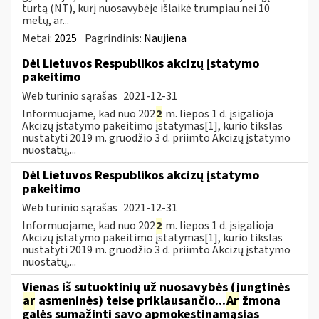
turtą (NT), kurį nuosavybėje išlaikė trumpiau nei 10
metų, ar...
Metai:
2025
Pagrindinis:
Naujiena
Dėl Lietuvos Respublikos akcizų įstatymo
pakeitimo
Web turinio sąrašas
2021-12-31
Informuojame, kad nuo 202
2
m. liepos 1 d. įsigalioja
Akcizų įstatymo pakeitimo įstatymas[1], kurio tikslas
nustatyti 2019 m. gruodžio 3 d. priimto Akcizų įstatymo
nuostatų,...
Dėl Lietuvos Respublikos akcizų įstatymo
pakeitimo
Web turinio sąrašas
2021-12-31
Informuojame, kad nuo 202
2
m. liepos 1 d. įsigalioja
Akcizų įstatymo pakeitimo įstatymas[1], kurio tikslas
nustatyti 2019 m. gruodžio 3 d. priimto Akcizų įstatymo
nuostatų,...
Vienas iš sutuoktinių už nuosavybės (jungtinės
ar
asmeninės) teise priklausančio...
Ar
žmona
galės sumažinti savo apmokestinamąsias