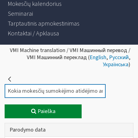
Mokesčių kalendorius
Seminarai
Tarptautinis apmokestinimas
Kontaktai / Apklausa
VMI Machine translation / VMI Машинный перевод /
VMI Машинний переклад (
English
,
Русский
,
Українська
)
Paieška
Parodymo data