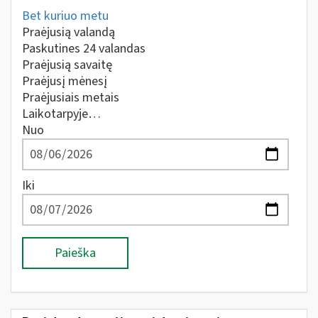
Bet kuriuo metu
Praėjusią valandą
Paskutines 24 valandas
Praėjusią savaitę
Praėjusį mėnesį
Praėjusiais metais
Laikotarpyje…
Nuo
Iki
Paieška