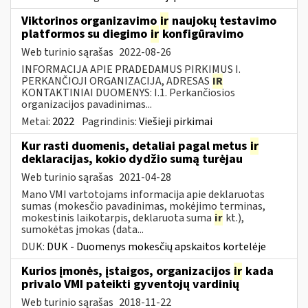
Viktorinos organizavimo
ir
naujokų testavimo
platformos su diegimo
ir
konfigūravimo
Web turinio sąrašas
2022-08-26
INFORMACIJA APIE PRADEDAMUS PIRKIMUS I.
PERKANČIOJI ORGANIZACIJA, ADRESAS
IR
KONTAKTINIAI DUOMENYS: I.1. Perkančiosios
organizacijos pavadinimas...
Metai:
2022
Pagrindinis:
Viešieji pirkimai
Kur rasti duomenis, detaliai pagal metus
ir
deklaracijas, kokio dydžio sumą turėjau
Web turinio sąrašas
2021-04-28
Mano VMI vartotojams informacija apie deklaruotas
sumas (mokesčio pavadinimas, mokėjimo terminas,
mokestinis laikotarpis, deklaruota suma
ir
kt.),
sumokėtas įmokas (data...
DUK:
DUK - Duomenys mokesčių apskaitos kortelėje
Kurios įmonės, įstaigos, organizacijos
ir
kada
privalo VMI pateikti gyventojų vardinių
Web turinio sąrašas
2018-11-22