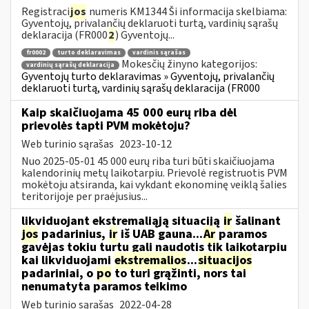
Registraci
jos
numeris KM1344 Ši informacija skelbiama:
Gyventojų, privalančių deklaruoti turtą, vardinių sąrašų
deklaracija (FR000
2
) Gyventojų...
fr0002
turto deklaravimas
vardinis sąrašas
Mokesčių žinyno kategorijos:
vardinių sąrašų deklaracija
Gyventojų turto deklaravimas » Gyventojų, privalančių
deklaruoti turtą, vardinių sąrašų deklaracija (FR000
Kaip skaičiuojama 45 000 eurų riba dėl
prievolės tapti PVM mokėtoju?
Web turinio sąrašas
2023-10-12
Nuo 2025-05-01 45 000 eurų riba turi būti skaičiuojama
kalendorinių metų laikotarpiu. Prievolė registruotis PVM
mokėtoju atsiranda, kai vykdant ekonominę veiklą šalies
teritorijoje per praėjusius...
likviduojant ekstremaliąją situaciją
ir
šalinant
jos
padarinius,
ir
iš UAB gauna...
Ar
paramos
gavėjas tokiu turtu gali naudotis tik laikotarpiu
kai likviduojami
ekstremalios
...
situacijos
padariniai, o
po
to turi grąžinti, nors tai
nenumatyta paramos teikimo
Web turinio sąrašas
2022-04-28