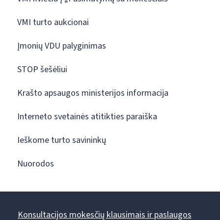
VMI turto aukcionai
Įmonių VDU palyginimas
STOP šešėliui
Krašto apsaugos ministerijos informacija
Interneto svetainės atitikties paraiška
Ieškome turto savininkų
Nuorodos
Konsultacijos mokesčių klausimais ir paslaugos