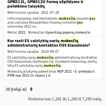
GPM312L, GPM312U formų užpildymo
ir
pateikimo taisyklių
Web turinio sąrašas
2021-07-28
Informuojame, kad Valstybinės
mokesčių
inspekci
jos
prie Lietuvos Respublikos finansų ministeri
jos
viršininko 2021 m....
Metai:
2021
Mokesčiai:
Gyventojų pajamų mokestis
Kur rasti ES valstybių narių
mokesčių
administratorių kontaktus OSS klausimais?
Web turinio sąrašas
2024-08-07
ES valstybių narių
mokesčių
administratorių kontaktai
OSS klausimais skelbiami čia. Turėdami klausimų, skirtų
kitų ES valstybių narių
mokesčių
...
Mokesčių įstatymų pakeitimai:
MĮP 2021 » E-prekyba ir
PVM nuo 2021 m. liepos 1 d.
20 Įrašų(-ai)
Rodoma nuo 1,261 iki 1,280 iš 7,293 irašų.