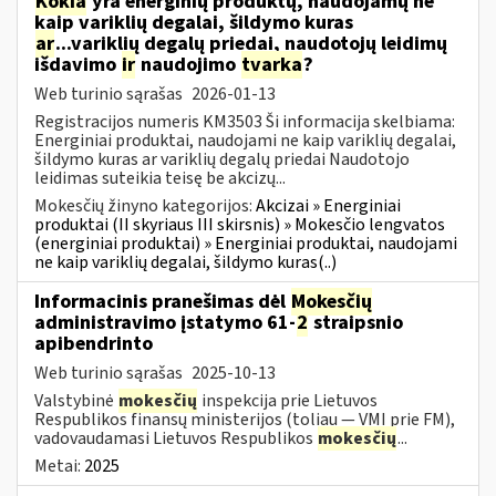
Kokia
yra energinių produktų, naudojamų ne
kaip variklių degalai, šildymo kuras
ar
...variklių degalų priedai, naudotojų leidimų
išdavimo
ir
naudojimo
tvarka
?
Web turinio sąrašas
2026-01-13
Registracijos numeris KM3503 Ši informacija skelbiama:
Energiniai produktai, naudojami ne kaip variklių degalai,
šildymo kuras ar variklių degalų priedai Naudotojo
leidimas suteikia teisę be akcizų...
Mokesčių žinyno kategorijos:
Akcizai » Energiniai
produktai (II skyriaus III skirsnis) » Mokesčio lengvatos
(energiniai produktai) » Energiniai produktai, naudojami
ne kaip variklių degalai, šildymo kuras(..)
Informacinis pranešimas dėl
Mokesčių
administravimo įstatymo 61-
2
straipsnio
apibendrinto
Web turinio sąrašas
2025-10-13
Valstybinė
mokesčių
inspekcija prie Lietuvos
Respublikos finansų ministerijos (toliau — VMI prie FM),
vadovaudamasi Lietuvos Respublikos
mokesčių
...
Metai:
2025