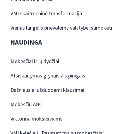
VMI skaitmeninė transformacija
Vienas langelis prievolėms valstybei sumokėti
NAUDINGA
Mokesčiai ir jų dydžiai
Atsiskaitymas grynaisiais pinigais
Dažniausiai užduodami klausimai
Mokesčių ABC
Viktorina moksleiviams
VMI kviečia į „Pasimatymą su mokesčiais“