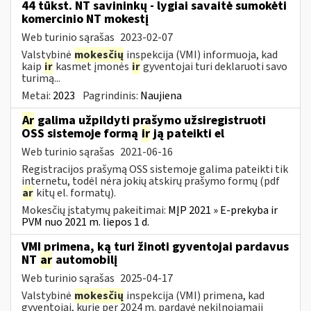
44 tūkst. NT savininkų - lygiai savaitė sumokėti
komercinio NT mokestį
Web turinio sąrašas
2023-02-07
Valstybinė
mokesčių
inspekcija (VMI) informuoja, kad
kaip
ir
kasmet įmonės
ir
gyventojai turi deklaruoti savo
turimą...
Metai:
2023
Pagrindinis:
Naujiena
Ar
galima užpildyti prašymo užsiregistruoti
OSS sistemoje formą
ir
ją pateikti el
Web turinio sąrašas
2021-06-16
Registracijos prašymą OSS sistemoje galima pateikti tik
internetu, todėl nėra jokių atskirų prašymo formų (pdf
ar
kitų el. formatų).
Mokesčių įstatymų pakeitimai:
MĮP 2021 » E-prekyba ir
PVM nuo 2021 m. liepos 1 d.
VMI primena, ką turi žinoti gyventojai pardavus
NT
ar
automobilį
Web turinio sąrašas
2025-04-17
Valstybinė
mokesčių
inspekcija (VMI) primena, kad
gyventojai, kurie per 2024 m. pardavė nekilnojamąjį