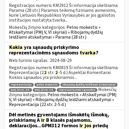
Registracijos numeris KM2912 Ši informacija skelbiama:
Parama (28 str.) Paramos teikimą fiziniams asmenims,
kurie Lietuvos Respublikos Vyriausybės ar jos įgaliotos
institucijos nustatyta tvarka...
Mokesčių žinyno kategorijos:
Pelno mokestis »
Atskaitymai (PMĮ V, VI skyriai) » Ribojamų dydžių
leidžiami atskaitymai » Parama (28 str.)
Kokia
yra sąnaudų priskyrimo
reprezentacinėms sąnaudoms
tvarka
?
Web turinio sąrašas
2024-08-29
Registracijos numeris KM0819 Ši informacija skelbiama:
Reprezentacija (2
2
str.
2
-5 d.) Aspektai Komentarai
Kokios sąnaudos yra priskiriamos...
reprezentacija
pelno mokestis
ribojamų dydžių leidžiami atskaitymai
Mokesčių
pmį 22 str. 2 d.
pmį 22 str. 3 d.
reprezentacinės sąnaudos
žinyno kategorijos:
Pelno mokestis » Atskaitymai (PMĮ
V, VI skyriai) » Ribojamų dydžių leidžiami atskaitymai »
Reprezentacija (22 str. 2-5 d.)
Dėl metinės gyventojams išmokėtų išmokų,
priskiriamų A
ir
B klasės pajamoms,
deklaracijos...GPM312 formos
ir
jos
priedų