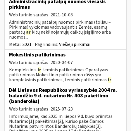
Administracinių patalpų nuomos viešasis
pirkimas
Web turinio sąrašas
2021-10-08
Administracinių patalpų nuomos pirkimas (toliau –
Pirkimas) vykdomas vadovaujantis Žemės, esamų
pastatų
ar
kitų nekilnojamųjų daiktų įsigijimo arba
nuomos...
Metai:
2021
Pagrindinis:
Viešieji pirkimai
Mokestinis patikrinimas
Web turinio sąrašas
2020-04-07
Kompleksinis
ir
teminis patikrinimas Operatyvus
patikrinimas Mokestinio patikrinimo rūšys yra
kompleksinis patikrinimas, teminis patikrinimas
ir
...
Dėl Lietuvos Respublikos vyriausybės 2004 m.
balandžio 9 d. nutarimo Nr. 408 pakeitimo
(banderolės)
Web turinio sąrašas
2025-07-23
Informuojame, kad 2025 m. liepos 9 d. buvo priimtas
Nutarimo[1] pakeitimas[2], kuriuo pakeičiamos
Nutarimu patvirtintos Banderolių taisyklės[3].