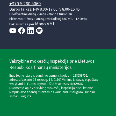
+370 5 260 5060
Darbo laikas: I-IV 8.00-17.00, V 8.00-15.45.
Prieššventinę dieną - viena valanda trumpiau.
Kiekvieno mėnesio antrą penktadienį 8.00 val. - 12.00 val.
Mano VMI
Paklausimas per
Valstybinė mokesčių inspekcija prie Lietuvos
Respublikos finansų ministerijos
Biudžetinė įstaiga. Juridinio asmens kodas — 188659752,
adresas: Vasario 16-osios g. 14, 01107 Vilnius, Lietuva, el.paštas:
vmi@vmi.lt
, E. pristatymo dėžutės adresas 188659752
Duomenys apie Valstybinę mokesčių inspekciją prie Lietuvos
Respublikos finansų ministerijos kaupiami ir saugomi Juridinių
asmenų registre