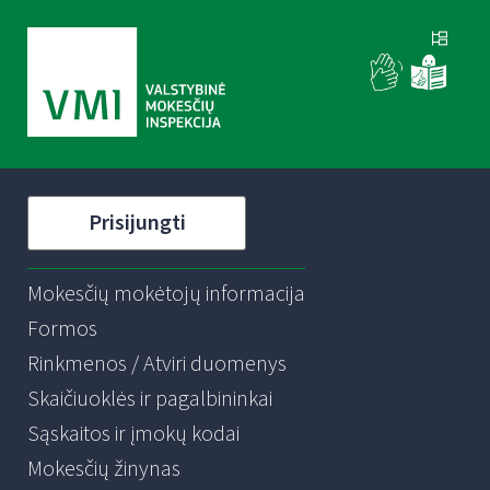
Prisijungti
Mokesčių mokėtojų informacija
Formos
Rinkmenos / Atviri duomenys
Skaičiuoklės ir pagalbininkai
Sąskaitos ir įmokų kodai
Mokesčių žinynas