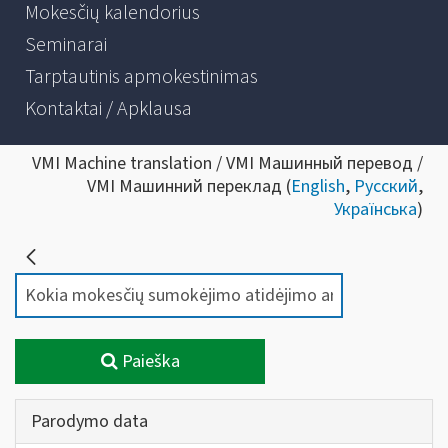
Mokesčių kalendorius
Seminarai
Tarptautinis apmokestinimas
Kontaktai / Apklausa
VMI Machine translation / VMI Машинный перевод /
VMI Машинний переклад (
English
,
Русский
,
Українська
)
Paieška
Parodymo data