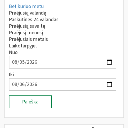
Bet kuriuo metu
Praėjusią valandą
Paskutines 24 valandas
Praėjusią savaitę
Praėjusį mėnesį
Praėjusiais metais
Laikotarpyje…
Nuo
Iki
Paieška