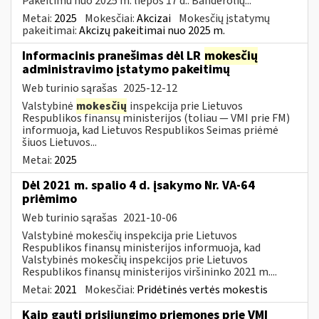
Pakeitimu nuo 2025 m. liepos 17 d.: Banderolių...
Metai:
2025
Mokesčiai:
Akcizai
Mokesčių įstatymų
pakeitimai:
Akcizų pakeitimai nuo 2025 m.
Informacinis pranešimas dėl LR
mokesčių
administravimo įstatymo pakeitimų
Web turinio sąrašas
2025-12-12
Valstybinė
mokesčių
inspekcija prie Lietuvos
Respublikos finansų ministerijos (toliau — VMI prie FM)
informuoja, kad Lietuvos Respublikos Seimas priėmė
šiuos Lietuvos...
Metai:
2025
Dėl 2021 m. spalio 4 d. įsakymo Nr. VA-64
priėmimo
Web turinio sąrašas
2021-10-06
Valstybinė mokesčių inspekcija prie Lietuvos
Respublikos finansų ministerijos informuoja, kad
Valstybinės mokesčių inspekcijos prie Lietuvos
Respublikos finansų ministerijos viršininko 2021 m....
Metai:
2021
Mokesčiai:
Pridėtinės vertės mokestis
Kaip gauti prisijungimo priemones prie VMI