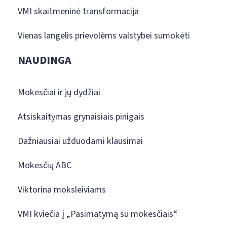
VMI skaitmeninė transformacija
Vienas langelis prievolėms valstybei sumokėti
NAUDINGA
Mokesčiai ir jų dydžiai
Atsiskaitymas grynaisiais pinigais
Dažniausiai užduodami klausimai
Mokesčių ABC
Viktorina moksleiviams
VMI kviečia į „Pasimatymą su mokesčiais“