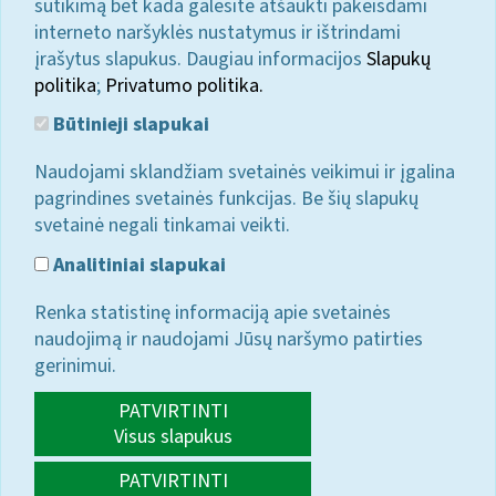
sutikimą bet kada galėsite atšaukti pakeisdami
interneto naršyklės nustatymus ir ištrindami
įrašytus slapukus. Daugiau informacijos
Slapukų
politika
;
Privatumo politika.
Būtinieji slapukai
Naudojami sklandžiam svetainės veikimui ir įgalina
pagrindines svetainės funkcijas. Be šių slapukų
svetainė negali tinkamai veikti.
Analitiniai slapukai
Renka statistinę informaciją apie svetainės
naudojimą ir naudojami Jūsų naršymo patirties
gerinimui.
PATVIRTINTI
Visus slapukus
PATVIRTINTI