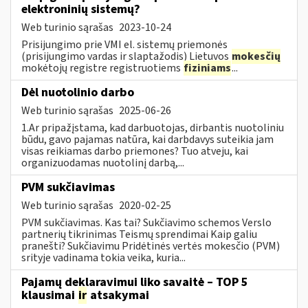
elektroninių sistemų?
Web turinio sąrašas
2023-10-24
Prisijungimo prie VMI el. sistemų priemonės
(prisijungimo vardas ir slaptažodis) Lietuvos
mokesčių
mokėtojų registre registruotiems
fiziniams
...
Dėl nuotolinio darbo
Web turinio sąrašas
2025-06-26
1.Ar pripažįstama, kad darbuotojas, dirbantis nuotoliniu
būdu, gavo pajamas natūra, kai darbdavys suteikia jam
visas reikiamas darbo priemones? Tuo atveju, kai
organizuodamas nuotolinį darbą,...
PVM sukčiavimas
Web turinio sąrašas
2020-02-25
PVM sukčiavimas. Kas tai? Sukčiavimo schemos Verslo
partnerių tikrinimas Teismų sprendimai Kaip galiu
pranešti? Sukčiavimu Pridėtinės vertės mokesčio (PVM)
srityje vadinama tokia veika, kuria...
Pajamų deklaravimui liko savaitė – TOP 5
klausimai
ir
atsakymai