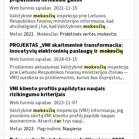
Web turinio sąrašas
2021-11-15
Valstybinė
mokesčių
inspekcija prie Lietuvos
Respublikos finansų ministerijos informuoja, kad
atsižvelgiant į tai, kad Valstybinės
mokesčių
...
Metai:
2021
Mokesčiai:
Pridėtinės vertės mokestis
PROJEKTAS „VMI skaitmeninė transformacija:
inovatyvių elektroninių paslaugų
ir
mokesčių
Web turinio sąrašas
2024-03-15
Problemos aktualumas Valstybinė
mokesčių
inspekcija
prie Lietuvos Respublikos finansų ministerijos (toliau ―
VMI) susiduria su problemomis, kurios bus išspręstos,...
VMI kliento profilis papildytas naujais
rizikingumo kriterijais
Web turinio sąrašas
2023-11-07
Valstybinė
mokesčių
inspekcija (VMI) informuoja, jog
įmonėms skirtą VMI kliento profilį papildė naujais
duomenimis. Atverti d
ar
trys nauji...
Metai:
2023
Pagrindinis:
Naujiena