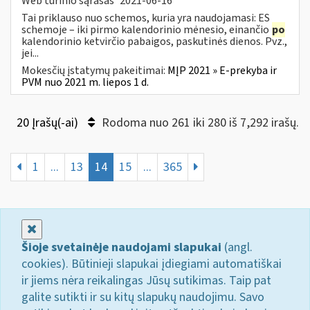
Web turinio sąrašas
2021-06-16
Tai priklauso nuo schemos, kuria yra naudojamasi: ES
schemoje – iki pirmo kalendorinio mėnesio, einančio
po
kalendorinio ketvirčio pabaigos, paskutinės dienos. Pvz.,
jei...
Mokesčių įstatymų pakeitimai:
MĮP 2021 » E-prekyba ir
PVM nuo 2021 m. liepos 1 d.
20 Įrašų(-ai)
Rodoma nuo 261 iki 280 iš 7,292 irašų.
1
...
13
14
15
...
365
Uždaryti
Šioje svetainėje naudojami slapukai
(angl.
cookies). Būtinieji slapukai įdiegiami automatiškai
ir jiems nėra reikalingas Jūsų sutikimas. Taip pat
galite sutikti ir su kitų slapukų naudojimu. Savo