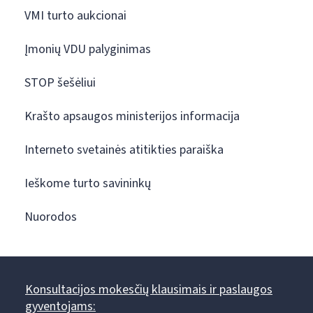
VMI turto aukcionai
Įmonių VDU palyginimas
STOP šešėliui
Krašto apsaugos ministerijos informacija
Interneto svetainės atitikties paraiška
Ieškome turto savininkų
Nuorodos
Konsultacijos mokesčių klausimais ir paslaugos
gyventojams: