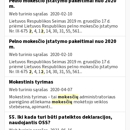
Pelno mokesčio įstatymo pakeitimai nuo 2020
m.
Web turinio sąrašas
2020-02-10
Lietuvos Respublikos Seimas 2019 m. gruodžio 17 d.
priėmė Lietuvos Respublikos pelno mokesčio įstatymo
Nr. IX-675
2
, 4, 1
2
, 14, 30, 31, 55, 561...
Pelno mokesčio įstatymo pakeitimai nuo 2020
m.
Web turinio sąrašas
2020-02-10
Lietuvos Respublikos Seimas 2019 m. gruodžio 17 d.
priėmė Lietuvos Respublikos pelno mokesčio įstatymo
Nr. IX-675
2
, 4, 1
2
, 14, 30, 31, 55, 561...
Mokestinis tyrimas
Web turinio sąrašas
2020-04-07
Mokestinis tyrimas – tai
mokesčių
administratoriaus
pareigūno atliekama
mokesčių
mokėtojo veiklos
stebėsena, apimanti...
55. Iki kada turi būti pateiktos deklaracijos,
naudojantis OSS?