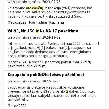
Web turinio sąrašas
2023-04-25
Valstybinė
mokesčių
inspekcija (VMI) primena, kad
pajamas privalantiems deklaruoti gyventojams tai
padaryti liko savaitė, t. y. iki gegužės 2 d. Šiuo...
Metai:
2023
Pagrindinis:
Naujiena
VA-99, Nr. 156
ir
Nr. VA-17 pakeitimo
Web turinio sąrašas
2024-12-19
Informuojame, kad, atsižvelgiant į nuo 2025 m. sausio 1
d. įsigaliosiančius AĮ[1] pakeitimus[2], susijusius su
anglies dioksido dedamosios taikymu energiniams
produktams bei į Energinių produktų...
Metai:
2024
Mokesčių įstatymų pakeitimai:
Akcizų
pakeitimai nuo 2025 m.
Korupcinio pobūdžio teisės pažeidimai
Web turinio sąrašas
2022-06-28
Vadovaujantis Lietuvos Respublikos korupcijos
prevencijos įstatymo 23 straipsnio
2
dalies 6 punktu,
viešojo sektoriaus subjektai savo interneto svetainėje
turi viešinti...
Metai:
2022