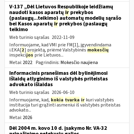
V-137 „Dėl Lietuvos Respublikoje leidžiamų
naudoti kasos aparatų
ir
prekybos
(paslaugų...teikimo) automatų modelių sąrašo
bei Kasos aparatų
ir
prekybos (paslaugų
teikimo
Web turinio sąrašas
2022-11-09
Informuojame, kad VMI prie FM[1], įgyvendindama
i.EKA[
2
] projektą, priėmė Valstybinės
mokesčių
inspekci
jos
prie Lietuvos...
Metai:
2022
Pagrindinis:
Mokesčio naujiena
Informacinis pranešimas dėl bylinėjimosi
išlaidų atlyginimo iš valstybės priteistas
advokato išlaidas
Web turinio sąrašas
2026-06-10
Informuojame, kad,
kokia
tvarka
ir
kuri valstybės
institucija turi grąžinti asmeniui iš valstybės priteistas
advokato...
Metai:
2026
Dėl 2004 m. kovo 10 d. įsakymo Nr. VA-32
pripažinimo netekusiu galios