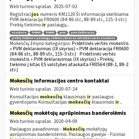
Web turinio sąrašas
2025-07-02
Registraci
jos
numeris KM1120 Ši informacija skelbiama:
PVM deklaracija FR0600 (84-86 str., 88-89 str., 115-3 str.)
Prekių tiekimo
ir
paslaugų...
ataskaita
fr0564
fr0600
pvm
pvm deklaracija
prekių tiekimo ir paslaugų teikimo į kitas es valstybes nares ataskaita
Mokesčių žinyno kategorijos:
Pridėtinės vertės mokestis
» PVM deklaravimas (IX skyrius) » PVM deklaracija FR0600
(84-86 str., 88-89 str., 115-3 str.)
Pridėtinės vertės
mokestis » PVM deklaravimas (IX skyrius) » Prekių
tiekimo į kitas ES valstybes ataskaita FR0564 (88-1, 88-2
str.)
Mokesčių
informacijos centro kontaktai
Web turinio sąrašas
2020-07-24
Konsultacijos
mokesčių
klausimais
ir
paslaugos
gyventojams Konsultacijas
mokesčių
klausimais
ir
...
Mokesčių
mokėtojų aprūpinimas banderolėmis
Web turinio sąrašas
2020-04-09
Paslaugos pavadinimas -
Mokesčių
mokėtojų
aprūpinimas banderolėmis. Paslaugos gavėjai - Fiziniai