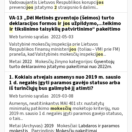
Vadovaujantis Lietuvos Respublikos korupci
jos
prevenci
jos
įstatymo
2
straipsnio 6 dalimi...
VA-13 „Dėl Metinės gyventojo (šeimos) turto
deklaracijos formos
ir
jos
užpildymo,...teikimo
ir
tikslinimo taisyklių patvirtinimo“ pakeitimo
Web turinio sąrašas
2022-05-03
Valstybinė mokesčių inspekcija prie Lietuvos
Respublikos finansų ministeri
jos
(toliau – VMI prie FM)
praneša, kad Valstybinės mokesčių inspekci
jos
...
Metai:
2022
Mokesčių žinyno kategorijos:
Gyventojų
turto deklaravimo įstatymo pakeitimai nuo 2022m.
1. Kokiais atvejais asmenys nuo 2019 m. sausio
1 d. negalės įgyti paramos gavėjo statuso arba
iš turinčiųjų bus galimybė jį atimti?
Web turinio sąrašas
2019-03-08
Asmenys, neatitinkantys MAĮ 401 str. nustatytų
minimalių patikimo
mokesčių
mokėtojo kriterijų, nuo
2019 m. sausio 1 d. negalės įgyti paramos gavėjo statuso,
o tais...
Metai (Archyvas):
2019
Mokesčiai:
Labdaros ir paramos
mokestis
Pagrindinis:
Mokesčių pakeitimai