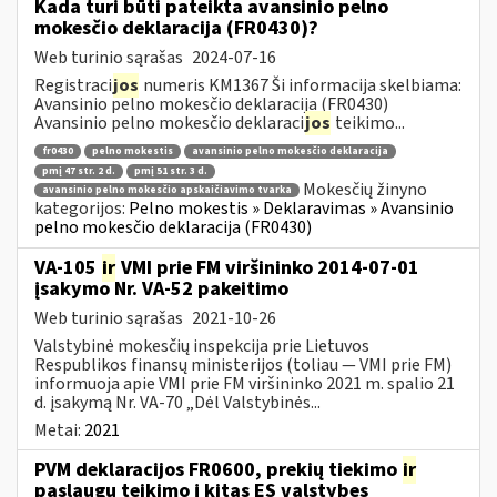
Kada turi būti pateikta avansinio pelno
mokesčio deklaracija (FR0430)?
Web turinio sąrašas
2024-07-16
Registraci
jos
numeris KM1367 Ši informacija skelbiama:
Avansinio pelno mokesčio deklaracija (FR0430)
Avansinio pelno mokesčio deklaraci
jos
teikimo...
fr0430
pelno mokestis
avansinio pelno mokesčio deklaracija
pmį 47 str. 2 d.
pmį 51 str. 3 d.
Mokesčių žinyno
avansinio pelno mokesčio apskaičiavimo tvarka
kategorijos:
Pelno mokestis » Deklaravimas » Avansinio
pelno mokesčio deklaracija (FR0430)
VA-105
ir
VMI prie FM viršininko 2014-07-01
įsakymo Nr. VA-52 pakeitimo
Web turinio sąrašas
2021-10-26
Valstybinė mokesčių inspekcija prie Lietuvos
Respublikos finansų ministerijos (toliau ― VMI prie FM)
informuoja apie VMI prie FM viršininko 2021 m. spalio 21
d. įsakymą Nr. VA-70 „Dėl Valstybinės...
Metai:
2021
PVM deklaracijos FR0600, prekių tiekimo
ir
paslaugų teikimo į kitas ES valstybes