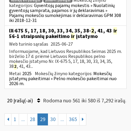
Mokesčių žinyno
nustoję eiti pareigas
paskirti į pareigas
kategorijos:
Gyventojų pajamų mokestis » Nuolatinių
gyventojų samprata, pajamos ir jų deklaravimas »
Pajamų mokesčio sumokėjimas ir deklaravimas GPM 308
iki 2018-12-31
IX-675 5, 17, 18, 30, 33, 34, 35, 38-
2
, 41, 43
ir
56-1 straipsnių pakeitimo
ir
įstatymo
Web turinio sąrašas
2025-06-27
Informuojame, kad Lietuvos Respublikos Seimas 2025 m.
birželio 17 d. priėmė Lietuvos Respublikos pelno
mokesčio įstatymo Nr. IX-675 5, 17, 18, 30, 33, 34, 35,
38
2
, 41, 43...
Metai:
2025
Mokesčių žinyno kategorijos:
Mokesčių
įstatymų pakeitimai » Pelno mokesčio pakeitimai nuo
2026 m.
20 Įrašų(-ai)
Rodoma nuo 561 iki 580 iš 7,292 irašų.
1
...
28
29
30
...
365