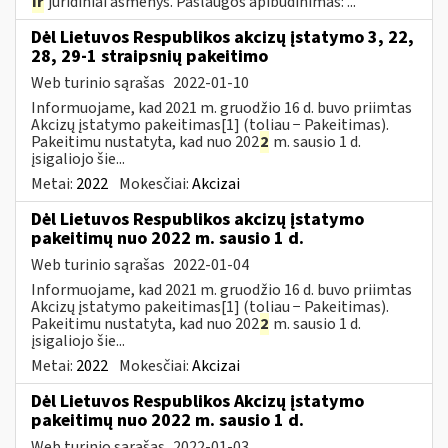
ir
juridiniai asmenys. Paslaugos apibūdinimas: ...
Dėl Lietuvos Respublikos akcizų įstatymo 3, 22,
28, 29-1 straipsnių pakeitimo
Web turinio sąrašas
2022-01-10
Informuojame, kad 2021 m. gruodžio 16 d. buvo priimtas
Akcizų įstatymo pakeitimas[1] (toliau − Pakeitimas).
Pakeitimu nustatyta, kad nuo 202
2
m. sausio 1 d.
įsigaliojo šie...
Metai:
2022
Mokesčiai:
Akcizai
Dėl Lietuvos Respublikos akcizų įstatymo
pakeitimų nuo 2022 m. sausio 1 d.
Web turinio sąrašas
2022-01-04
Informuojame, kad 2021 m. gruodžio 16 d. buvo priimtas
Akcizų įstatymo pakeitimas[1] (toliau − Pakeitimas).
Pakeitimu nustatyta, kad nuo 202
2
m. sausio 1 d.
įsigaliojo šie...
Metai:
2022
Mokesčiai:
Akcizai
Dėl Lietuvos Respublikos Akcizų įstatymo
pakeitimų nuo 2022 m. sausio 1 d.
Web turinio sąrašas
2022-01-03