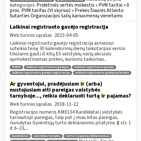
kategorijos:
Pridėtinės vertės mokestis » PVM tarifai » 0
proc. PVM tarifas (VI skyrius) » Prekės Šiaurės Atlanto
Sutarties Organizacijos šalių kariuomenių vienetams
Laikinai registruoto gavėjo registracija
Web turinio sąrašas
2023-04-05
Laikinai registruoto gavėjo registracija asmeniui
suteikia teisę 30 kalendorinių dienų laikotarpiui verslo
tikslams gauti iš kitų ES valstybių narių akcizais
apmokestinamas prekes, kurioms taikomas...
fr0647
laikinai registruotas gavėjas
laikinai registruotu gavėju
laikinai registruoto gavėjo registracija
laikinai registruoto gavėjo prievolės
Ar
gyventojui, pradėjusiam
ir
(arba)
nustojusiam eiti pareigas valstybės
tarnyboje..., reikia deklaruoti turtą
ir
pajamas?
Web turinio sąrašas
2018-11-22
Registracijos numeris KM0134 Kandidatai į valstybės
tarnautojo pareigas, taip pat į visas kitas pareigas,
nurodytas Gyventojų turto deklaravimo įstatymo
2
str. 1
d. 6–23,...
kandidatai
valstybės tarnyba
turto ir pajamų deklaravimas