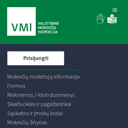
Prisijungti
Mokesčių mokėtojų informacija
Formos
Rinkmenos / Atviri duomenys
Skaičiuoklės ir pagalbininkai
Sąskaitos ir įmokų kodai
Mokesčių žinynas