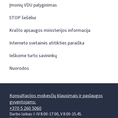
Įmonių VDU palyginimas
STOP šešėliui
Krašto apsaugos ministerijos informacija
Interneto svetainės atitikties paraiška
Ieškome turto savininkų
Nuorodos
Konsultacijos mokesčių klausimais ir paslaugos
gyventojams:
+370 5 260 5060
Darbo laikas: I-IV 8.00-17.00, V 8.00-15.45.