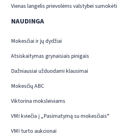
Vienas langelis prievolėms valstybei sumokėti
NAUDINGA
Mokesčiai ir jų dydžiai
Atsiskaitymas grynaisiais pinigais
Dažniausiai užduodami klausimai
Mokesčių ABC
Viktorina moksleiviams
VMI kviečia į „Pasimatymą su mokesčiais“
VMI turto aukcionai