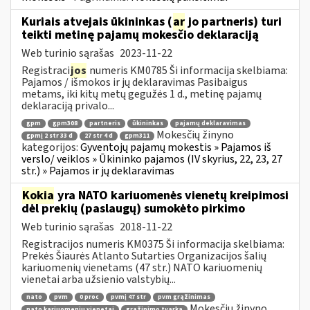
Kuriais atvejais ūkininkas (
ar
jo partneris) turi
teikti metinę pajamų mokesčio deklaraciją
Web turinio sąrašas
2023-11-22
Registraci
jos
numeris KM0785 Ši informacija skelbiama:
Pajamos / išmokos ir jų deklaravimas Pasibaigus
metams, iki kitų metų gegužės 1 d., metinę pajamų
deklaraciją privalo...
gpm
gpm308
partneris
ūkininkas
pajamų deklaravimas
Mokesčių žinyno
gpmį 2 str 33 d
27 str 4 d
gpm311
kategorijos:
Gyventojų pajamų mokestis » Pajamos iš
verslo/ veiklos » Ūkininko pajamos (IV skyrius, 22, 23, 27
str.) » Pajamos ir jų deklaravimas
Kokia
yra NATO kariuomenės vienetų kreipimosi
dėl prekių (paslaugų) sumokėto pirkimo
Web turinio sąrašas
2018-11-22
Registracijos numeris KM0375 Ši informacija skelbiama:
Prekės Šiaurės Atlanto Sutarties Organizacijos šalių
kariuomenių vienetams (47 str.) NATO kariuomenių
vienetai arba užsienio valstybių...
nato
pvm
0 proc
pvmį 47 str
pvm grąžinimas
Mokesčių žinyno
nato kariuomenių vienetai
grąžinimo tvarka