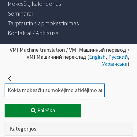
Mokesčių kalendorius
Seminarai
Tarptautinis apmokestinimas
Kontaktai / Apklausa
VMI Machine translation / VMI Машинный перевод /
VMI Машинний переклад (
English
,
Русский
,
Українська
)
Paieška
Kategorijos