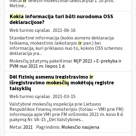
metai
ir
vėlesni mokestiniai laikotarpiai 1. 20 proc.
Metinė...
Kokia
informacija turi būti nurodoma OSS
deklaracijose?
Web turinio sąrašas
2021-06-16
Standartinė informacija (kokio asmens deklaracija
teikiama, mokestinis laikotarpis
ir
pan.) bei
informacija, kuri priklauso nuo to, kokios OSS schemos
deklaracija yra...
Mokesčių įstatymų pakeitimai:
MĮP 2021 » E-prekyba ir
PVM nuo 2021 m. liepos 1 d.
Dėl fizinių asmenų įregistravimo
ir
išregistravimo
mokesčių
mokėtojų registre
taisyklių
Web turinio sąrašas
2021-03-15
Valstybinė mokesčių inspekcija prie Lietuvos
Respublikos finansų ministerijos (toliau ― VMI prie FM)
informuoja apie VMI prie FM viršininko 2021 m. kovo 8 d.
įsakymą Nr. VA-15 „Dėl Valstybinės...
Metai:
2021
Pagrindinis:
Mokesčio naujiena