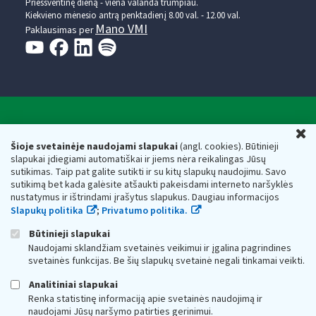
Prieššventinę dieną - viena valanda trumpiau.
Kiekvieno mėnesio antrą penktadienį 8.00 val. - 12.00 val.
Mano VMI
Paklausimas per
Valstybinė mokesčių inspekcija prie Lietuvos
U
Respublikos finansų ministerijos
Šioje svetainėje naudojami slapukai
(angl. cookies). Būtinieji
slapukai įdiegiami automatiškai ir jiems nėra reikalingas Jūsų
Biudžetinė įstaiga. Juridinio asmens kodas — 188659752,
sutikimas. Taip pat galite sutikti ir su kitų slapukų naudojimu. Savo
adresas: Vasario 16-osios g. 14, 01107 Vilnius, Lietuva, el.paštas:
sutikimą bet kada galėsite atšaukti pakeisdami interneto naršyklės
vmi@vmi.lt
, E. pristatymo dėžutės adresas 188659752
nustatymus ir ištrindami įrašytus slapukus. Daugiau informacijos
Duomenys apie Valstybinę mokesčių inspekciją prie Lietuvos
Slapukų politika
;
Privatumo politika.
Respublikos finansų ministerijos kaupiami ir saugomi Juridinių
asmenų registre
Būtinieji slapukai
Naudojami sklandžiam svetainės veikimui ir įgalina pagrindines
svetainės funkcijas. Be šių slapukų svetainė negali tinkamai veikti.
Analitiniai slapukai
Renka statistinę informaciją apie svetainės naudojimą ir
naudojami Jūsų naršymo patirties gerinimui.