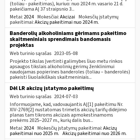
(toliau - pakeitimas), kuriuo: nuo 2024 m. vasario 21 d.
pakeičiama AĮ 37 straipsnio 3...
Metai:
2024
Mokesčiai:
Akcizai
Mokesčių įstatymų
pakeitimai:
Akcizų pakeitimai nuo 2024 m.
Banderolių alkoholiniams gėrimams pakeitimo
skaitmeniniais sprendimais bandomasis
projektas
Web turinio sąrašas
2023-05-08
Projekto tikslas Įvertinti galimybes šiuo metu rinkos
apsaugos tikslais alkoholinių gėrimų ženklinimui
naudojamas popierines banderoles (toliau – banderolės)
pakeisti šiuolaikiškais skaitmeniniais...
Dėl LR akcizų įstatymo pakeitimų
Web turinio sąrašas
2024-07-03
Informuojame, kad, vadovaujantis AĮ[1] pakeitimu Nr.
XIV-2769[2] nustatomas trimetis akcizų tarifų didėjimo
planas tam tikroms akcizais apmokestinamoms
prekėms 2025–2027 m., kurių dalis bus...
Metai:
2024
Mokesčių įstatymų pakeitimai:
Akcizų
pakeitimai nuo 2025 m.
Akcizų pakeitimai nuo 2026 m.