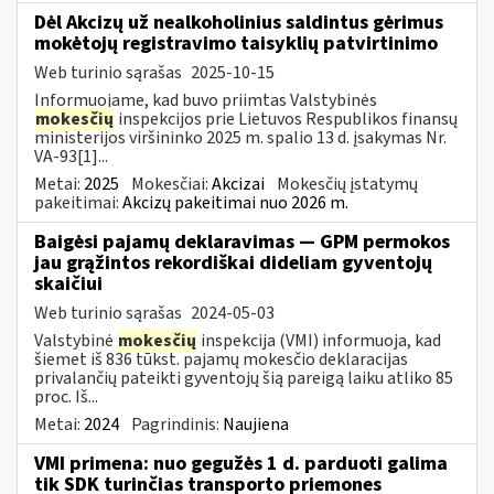
Dėl Akcizų už nealkoholinius saldintus gėrimus
mokėtojų registravimo taisyklių patvirtinimo
Web turinio sąrašas
2025-10-15
Informuojame, kad buvo priimtas Valstybinės
mokesčių
inspekcijos prie Lietuvos Respublikos finansų
ministerijos viršininko 2025 m. spalio 13 d. įsakymas Nr.
VA-93[1]...
Metai:
2025
Mokesčiai:
Akcizai
Mokesčių įstatymų
pakeitimai:
Akcizų pakeitimai nuo 2026 m.
Baigėsi pajamų deklaravimas — GPM permokos
jau grąžintos rekordiškai dideliam gyventojų
skaičiui
Web turinio sąrašas
2024-05-03
Valstybinė
mokesčių
inspekcija (VMI) informuoja, kad
šiemet iš 836 tūkst. pajamų mokesčio deklaracijas
privalančių pateikti gyventojų šią pareigą laiku atliko 85
proc. Iš...
Metai:
2024
Pagrindinis:
Naujiena
VMI primena: nuo gegužės 1 d. parduoti galima
tik SDK turinčias transporto priemones