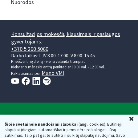
Nuorodos
Konsultacijos mokesčių klausimais ir paslaugos
gyventojams:
+370 5 260 5060
Darbo laikas: I-IV 8.00-17.00, V 8.00-15.45.
Prieššventinę dieną - viena valanda trumpiau.
Kiekvieno mėnesio antrą penktadienį 8.00 val. - 12.00 val.
Mano VMI
Paklausimas per
Valstybinė mokesčių inspekcija prie Lietuvos
U
Respublikos finansų ministerijos
Šioje svetainėje naudojami slapukai
(angl. cookies). Būtinieji
slapukai įdiegiami automatiškai ir jiems nėra reikalingas Jūsų
Biudžetinė įstaiga. Juridinio asmens kodas — 188659752,
sutikimas. Taip pat galite sutikti ir su kitų slapukų naudojimu. Savo