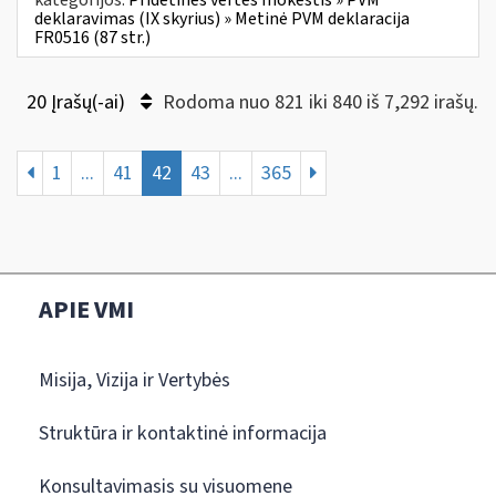
deklaravimas (IX skyrius) » Metinė PVM deklaracija
FR0516 (87 str.)
20 Įrašų(-ai)
Rodoma nuo 821 iki 840 iš 7,292 irašų.
1
...
41
42
43
...
365
APIE VMI
Misija, Vizija ir Vertybės
Struktūra ir kontaktinė informacija
Konsultavimasis su visuomene