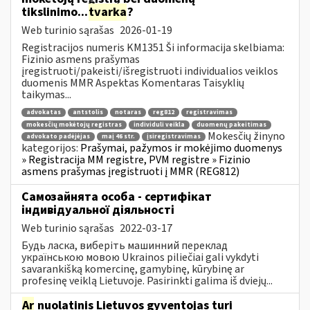
tikslinimo...
tvarka
?
Web turinio sąrašas
2026-01-19
Registracijos numeris KM1351 Ši informacija skelbiama:
Fizinio asmens prašymas
įregistruoti/pakeisti/išregistruoti individualios veiklos
duomenis MMR Aspektas Komentaras Taisyklių
taikymas...
advokatas
antstolis
notaras
reg812
registravimas
mokesčių mokėtojų registras
individuli veikla
duomenų pakeitimas
Mokesčių žinyno
advokato padėjėjas
maį 46 str.
įsiregistravimas
kategorijos:
Prašymai, pažymos ir mokėjimo duomenys
» Registracija MM registre, PVM registre » Fizinio
asmens prašymas įregistruoti į MMR (REG812)
Самозайнята особа - сертифікат
індивідуальної діяльності
Web turinio sąrašas
2022-03-17
Будь ласка, виберіть машинний переклад
українською мовою Ukrainos piliečiai gali vykdyti
savarankišką komercinę, gamybinę, kūrybinę ar
profesinę veiklą Lietuvoje. Pasirinkti galima iš dviejų...
Ar
nuolatinis Lietuvos gyventojas turi