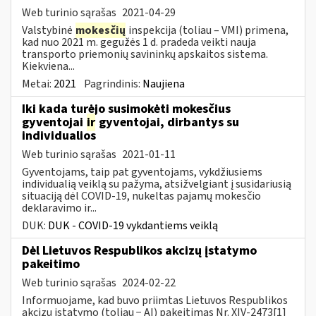
Web turinio sąrašas
2021-04-29
Valstybinė
mokesčių
inspekcija (toliau – VMI) primena,
kad nuo 2021 m. gegužės 1 d. pradeda veikti nauja
transporto priemonių savininkų apskaitos sistema.
Kiekviena...
Metai:
2021
Pagrindinis:
Naujiena
Iki kada turėjo susimokėti mokesčius
gyventojai
ir
gyventojai, dirbantys su
individualios
Web turinio sąrašas
2021-01-11
Gyventojams, taip pat gyventojams, vykdžiusiems
individualią veiklą su pažyma, atsižvelgiant į susidariusią
situaciją dėl COVID-19, nukeltas pajamų mokesčio
deklaravimo ir...
DUK:
DUK - COVID-19 vykdantiems veiklą
Dėl Lietuvos Respublikos akcizų įstatymo
pakeitimo
Web turinio sąrašas
2024-02-22
Informuojame, kad buvo priimtas Lietuvos Respublikos
akcizų įstatymo (toliau − AĮ) pakeitimas Nr. XIV-2473[1]