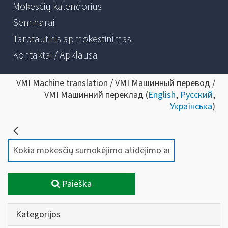
Mokesčių kalendorius
Seminarai
Tarptautinis apmokestinimas
Kontaktai / Apklausa
VMI Machine translation / VMI Машинный перевод /
VMI Машинний переклад (
English
,
Русский
,
Українська
)
Paieška
Kategorijos