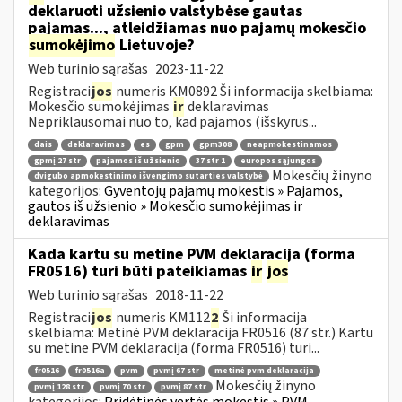
deklaruoti užsienio valstybėse gautas
pajamas..., atleidžiamas nuo pajamų mokesčio
sumokėjimo
Lietuvoje?
Web turinio sąrašas
2023-11-22
Registraci
jos
numeris KM0892 Ši informacija skelbiama:
Mokesčio sumokėjimas
ir
deklaravimas
Nepriklausomai nuo to, kad pajamos (išskyrus...
dais
deklaravimas
es
gpm
gpm308
neapmokestinamos
gpmį 27 str
pajamos iš užsienio
37 str 1
europos sąjungos
Mokesčių žinyno
dvigubo apmokestinimo išvengimo sutarties valstybė
kategorijos:
Gyventojų pajamų mokestis » Pajamos,
gautos iš užsienio » Mokesčio sumokėjimas ir
deklaravimas
Kada kartu su metine PVM deklaracija (forma
FR0516) turi būti pateikiamas
ir
jos
Web turinio sąrašas
2018-11-22
Registraci
jos
numeris KM112
2
Ši informacija
skelbiama: Metinė PVM deklaracija FR0516 (87 str.) Kartu
su metine PVM deklaracija (forma FR0516) turi...
fr0516
fr0516a
pvm
pvmį 67 str
metinė pvm deklaracija
Mokesčių žinyno
pvmį 128 str
pvmį 70 str
pvmį 87 str
kategorijos:
Pridėtinės vertės mokestis » PVM