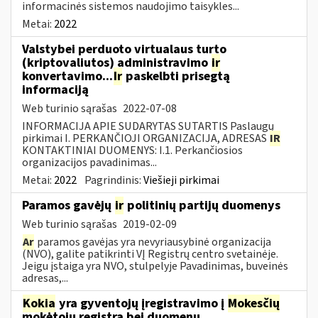
informacinės sistemos naudojimo taisykles...
Metai:
2022
Valstybei perduoto virtualaus turto
(kriptovaliutos) administravimo
ir
konvertavimo...
Ir
paskelbti prisegtą
informaciją
Web turinio sąrašas
2022-07-08
INFORMACIJA APIE SUDARYTAS SUTARTIS Paslaugų
pirkimai I. PERKANČIOJI ORGANIZACIJA, ADRESAS
IR
KONTAKTINIAI DUOMENYS: I.1. Perkančiosios
organizacijos pavadinimas...
Metai:
2022
Pagrindinis:
Viešieji pirkimai
Paramos gavėjų
ir
politinių partijų duomenys
Web turinio sąrašas
2019-02-09
Ar
paramos gavėjas yra nevyriausybinė organizacija
(NVO), galite patikrinti VĮ Registrų centro svetainėje.
Jeigu įstaiga yra NVO, stulpelyje Pavadinimas, buveinės
adresas,...
Kokia
yra gyventojų įregistravimo į
Mokesčių
mokėtojų registrą bei duomenų