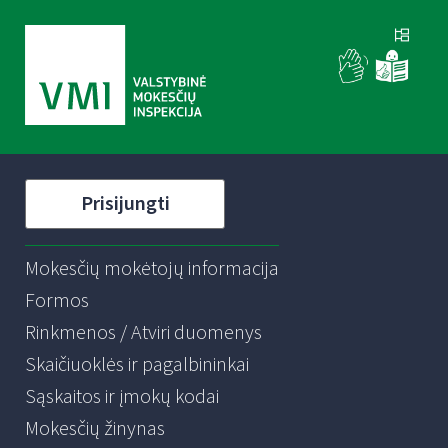
Prisijungti
Mokesčių mokėtojų informacija
Formos
Rinkmenos / Atviri duomenys
Skaičiuoklės ir pagalbininkai
Sąskaitos ir įmokų kodai
Mokesčių žinynas