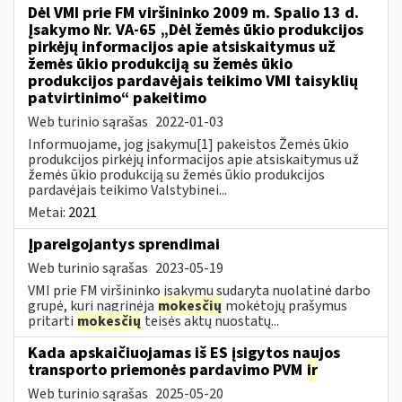
Dėl VMI prie FM viršininko 2009 m. Spalio 13 d.
Įsakymo Nr. VA-65 „Dėl žemės ūkio produkcijos
pirkėjų informacijos apie atsiskaitymus už
žemės ūkio produkciją su žemės ūkio
produkcijos pardavėjais teikimo VMI taisyklių
patvirtinimo“ pakeitimo
Web turinio sąrašas
2022-01-03
Informuojame, jog įsakymu[1] pakeistos Žemės ūkio
produkcijos pirkėjų informacijos apie atsiskaitymus už
žemės ūkio produkciją su žemės ūkio produkcijos
pardavėjais teikimo Valstybinei...
Metai:
2021
Įpareigojantys sprendimai
Web turinio sąrašas
2023-05-19
VMI prie FM viršininko įsakymu sudaryta nuolatinė darbo
grupė, kuri nagrinėja
mokesčių
mokėtojų prašymus
pritarti
mokesčių
teisės aktų nuostatų...
Kada apskaičiuojamas iš ES įsigytos naujos
transporto priemonės pardavimo PVM
ir
Web turinio sąrašas
2025-05-20