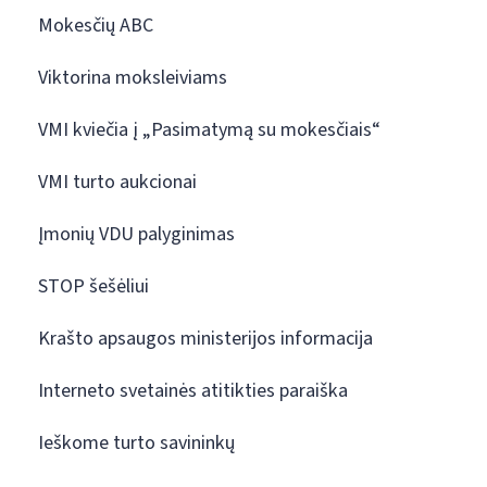
Mokesčių ABC
Viktorina moksleiviams
VMI kviečia į „Pasimatymą su mokesčiais“
VMI turto aukcionai
Įmonių VDU palyginimas
STOP šešėliui
Krašto apsaugos ministerijos informacija
Interneto svetainės atitikties paraiška
Ieškome turto savininkų