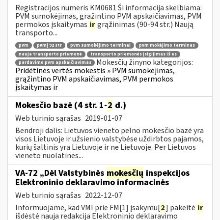
Registracijos numeris KM0681 Ši informacija skelbiama:
PVM sumokėjimas, grąžintino PVM apskaičiavimas, PVM
permokos įskaitymas
ir
grąžinimas (90-94 str.) Naują
transporto...
pvm
pvmį 92 str
pvm sumokėjimo terminai
pvm mokėjimo terminas
nauja transporto priemonė
transporto priemonės įsigijimas iš es
Mokesčių žinyno kategorijos:
pardavimo pvm apskaičiavimas
Pridėtinės vertės mokestis » PVM sumokėjimas,
grąžintino PVM apskaičiavimas, PVM permokos
įskaitymas ir
Mokesčio bazė (4 str. 1-
2
d.)
Web turinio sąrašas
2019-01-07
Bendroji dalis: Lietuvos vieneto pelno mokesčio bazė yra
visos Lietuvoje ir užsienio valstybėse uždirbtos pajamos,
kurių šaltinis yra Lietuvoje ir ne Lietuvoje. Per Lietuvos
vieneto nuolatines...
VA-72 „Dėl Valstybinės
mokesčių
inspekcijos
Elektroninio deklaravimo informacinės
Web turinio sąrašas
2022-12-07
Informuojame, kad VMI prie FM[1] įsakymu[
2
] pakeitė
ir
išdėstė nauja redakcija Elektroninio deklaravimo