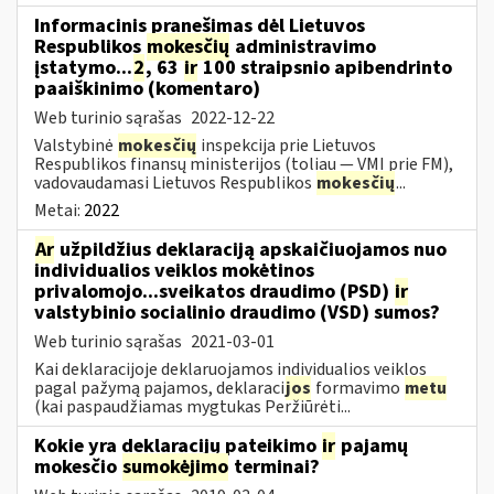
Informacinis pranešimas dėl Lietuvos
Respublikos
mokesčių
administravimo
įstatymo...
2
, 63
ir
100 straipsnio apibendrinto
paaiškinimo (komentaro)
Web turinio sąrašas
2022-12-22
Valstybinė
mokesčių
inspekcija prie Lietuvos
Respublikos finansų ministerijos (toliau — VMI prie FM),
vadovaudamasi Lietuvos Respublikos
mokesčių
...
Metai:
2022
Ar
užpildžius deklaraciją apskaičiuojamos nuo
individualios veiklos mokėtinos
privalomojo...sveikatos draudimo (PSD)
ir
valstybinio socialinio draudimo (VSD) sumos?
Web turinio sąrašas
2021-03-01
Kai deklaracijoje deklaruojamos individualios veiklos
pagal pažymą pajamos, deklaraci
jos
formavimo
metu
(kai paspaudžiamas mygtukas Peržiūrėti...
Kokie yra deklaracijų pateikimo
ir
pajamų
mokesčio
sumokėjimo
terminai?