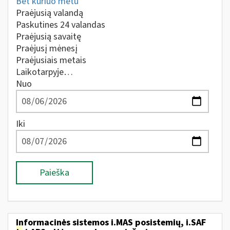
Bet kuriuo metu
Praėjusią valandą
Paskutines 24 valandas
Praėjusią savaitę
Praėjusį mėnesį
Praėjusiais metais
Laikotarpyje…
Nuo
Iki
Paieška
Informacinės sistemos i.MAS posistemių, i.SAF