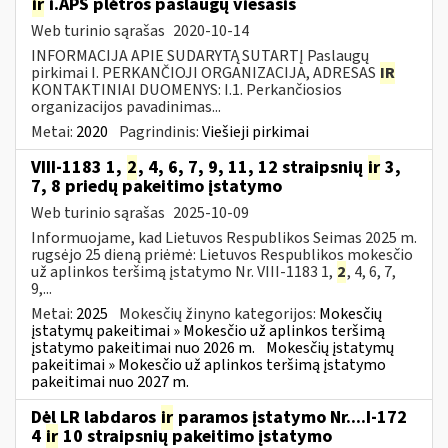
ir
i.APS plėtros paslaugų viešasis
Web turinio sąrašas
2020-10-14
INFORMACIJA APIE SUDARYTĄ SUTARTĮ Paslaugų
pirkimai I. PERKANČIOJI ORGANIZACIJA, ADRESAS
IR
KONTAKTINIAI DUOMENYS: I.1. Perkančiosios
organizacijos pavadinimas...
Metai:
2020
Pagrindinis:
Viešieji pirkimai
VIII-1183 1,
2
, 4, 6, 7, 9, 11, 12 straipsnių
ir
3,
7, 8 priedų pakeitimo įstatymo
Web turinio sąrašas
2025-10-09
Informuojame, kad Lietuvos Respublikos Seimas 2025 m.
rugsėjo 25 dieną priėmė: Lietuvos Respublikos mokesčio
už aplinkos teršimą įstatymo Nr. VIII-1183 1,
2
, 4, 6, 7,
9,...
Metai:
2025
Mokesčių žinyno kategorijos:
Mokesčių
įstatymų pakeitimai » Mokesčio už aplinkos teršimą
įstatymo pakeitimai nuo 2026 m.
Mokesčių įstatymų
pakeitimai » Mokesčio už aplinkos teršimą įstatymo
pakeitimai nuo 2027 m.
Dėl LR labdaros
ir
paramos įstatymo Nr....I-172
4
ir
10 straipsnių pakeitimo įstatymo