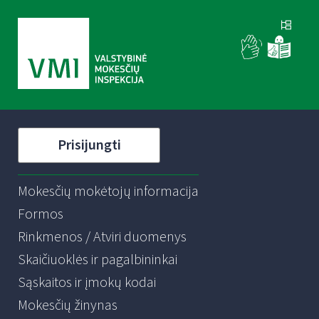
Prisijungti
Mokesčių mokėtojų informacija
Formos
Rinkmenos / Atviri duomenys
Skaičiuoklės ir pagalbininkai
Sąskaitos ir įmokų kodai
Mokesčių žinynas