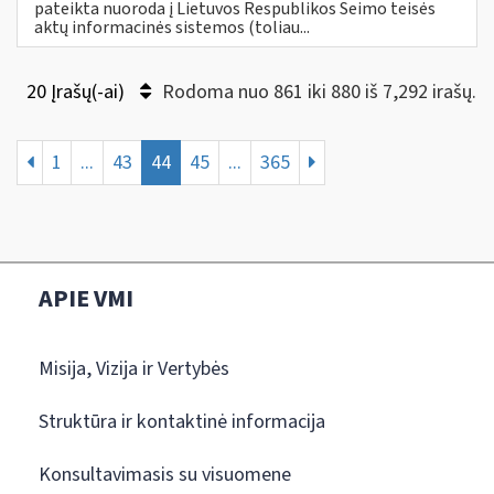
pateikta nuoroda į Lietuvos Respublikos Seimo teisės
aktų informacinės sistemos (toliau...
20 Įrašų(-ai)
Rodoma nuo 861 iki 880 iš 7,292 irašų.
1
...
43
44
45
...
365
APIE VMI
Misija, Vizija ir Vertybės
Struktūra ir kontaktinė informacija
Konsultavimasis su visuomene