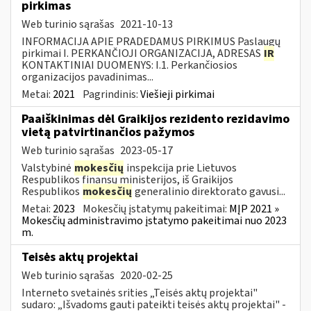
pirkimas
Web turinio sąrašas
2021-10-13
INFORMACIJA APIE PRADEDAMUS PIRKIMUS Paslaugų
pirkimai I. PERKANČIOJI ORGANIZACIJA, ADRESAS
IR
KONTAKTINIAI DUOMENYS: I.1. Perkančiosios
organizacijos pavadinimas...
Metai:
2021
Pagrindinis:
Viešieji pirkimai
Paaiškinimas dėl Graikijos rezidento rezidavimo
vietą patvirtinančios pažymos
Web turinio sąrašas
2023-05-17
Valstybinė
mokesčių
inspekcija prie Lietuvos
Respublikos finansų ministerijos, iš Graikijos
Respublikos
mokesčių
generalinio direktorato gavusi...
Metai:
2023
Mokesčių įstatymų pakeitimai:
MĮP 2021 »
Mokesčių administravimo įstatymo pakeitimai nuo 2023
m.
Teisės aktų projektai
Web turinio sąrašas
2020-02-25
Interneto svetainės srities „Teisės aktų projektai"
sudaro: „Išvadoms gauti pateikti teisės aktų projektai" -