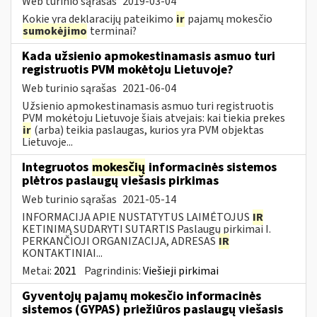
Web turinio sąrašas
2019-03-04
Kokie yra deklaracijų pateikimo
ir
pajamų mokesčio
sumokėjimo
terminai?
Kada užsienio apmokestinamasis asmuo turi
registruotis PVM mokėtoju Lietuvoje?
Web turinio sąrašas
2021-06-04
Užsienio apmokestinamasis asmuo turi registruotis
PVM mokėtoju Lietuvoje šiais atvejais: kai tiekia prekes
ir
(arba) teikia paslaugas, kurios yra PVM objektas
Lietuvoje...
Integruotos
mokesčių
informacinės sistemos
plėtros paslaugų viešasis pirkimas
Web turinio sąrašas
2021-05-14
INFORMACIJA APIE NUSTATYTUS LAIMĖTOJUS
IR
KETINIMĄ SUDARYTI SUTARTIS Paslaugų pirkimai I.
PERKANČIOJI ORGANIZACIJA, ADRESAS
IR
KONTAKTINIAI...
Metai:
2021
Pagrindinis:
Viešieji pirkimai
Gyventojų pajamų mokesčio informacinės
sistemos (GYPAS) priežiūros paslaugų viešasis