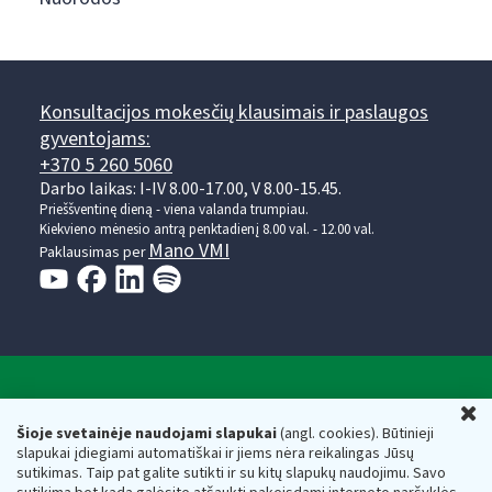
Konsultacijos mokesčių klausimais ir paslaugos
gyventojams:
+370 5 260 5060
Darbo laikas: I-IV 8.00-17.00, V 8.00-15.45.
Prieššventinę dieną - viena valanda trumpiau.
Kiekvieno mėnesio antrą penktadienį 8.00 val. - 12.00 val.
Mano VMI
Paklausimas per
Valstybinė mokesčių inspekcija prie Lietuvos
U
Respublikos finansų ministerijos
Šioje svetainėje naudojami slapukai
(angl. cookies). Būtinieji
slapukai įdiegiami automatiškai ir jiems nėra reikalingas Jūsų
Biudžetinė įstaiga. Juridinio asmens kodas — 188659752,
sutikimas. Taip pat galite sutikti ir su kitų slapukų naudojimu. Savo
adresas: Vasario 16-osios g. 14, 01107 Vilnius, Lietuva, el.paštas: