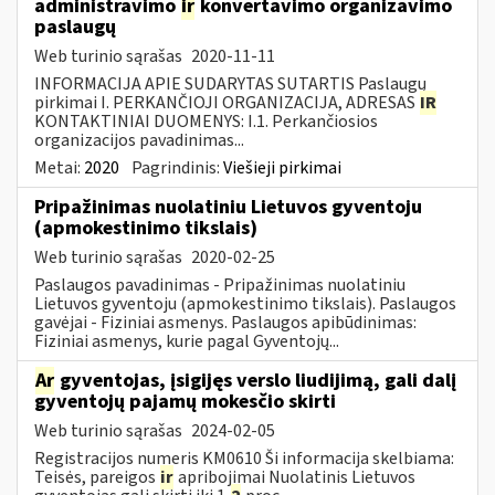
administravimo
ir
konvertavimo organizavimo
paslaugų
Web turinio sąrašas
2020-11-11
INFORMACIJA APIE SUDARYTAS SUTARTIS Paslaugų
pirkimai I. PERKANČIOJI ORGANIZACIJA, ADRESAS
IR
KONTAKTINIAI DUOMENYS: I.1. Perkančiosios
organizacijos pavadinimas...
Metai:
2020
Pagrindinis:
Viešieji pirkimai
Pripažinimas nuolatiniu Lietuvos gyventoju
(apmokestinimo tikslais)
Web turinio sąrašas
2020-02-25
Paslaugos pavadinimas - Pripažinimas nuolatiniu
Lietuvos gyventoju (apmokestinimo tikslais). Paslaugos
gavėjai - Fiziniai asmenys. Paslaugos apibūdinimas:
Fiziniai asmenys, kurie pagal Gyventojų...
Ar
gyventojas, įsigijęs verslo liudijimą, gali dalį
gyventojų pajamų mokesčio skirti
Web turinio sąrašas
2024-02-05
Registracijos numeris KM0610 Ši informacija skelbiama:
Teisės, pareigos
ir
apribojimai Nuolatinis Lietuvos