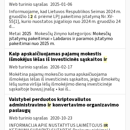
Web turinio sąrašas
2025-01-06
Informuojame, kad Lietuvos Respublikos Seimas 2024 m.
gruodžio 1
2
d. priėmė LPĮ pakeitimo įstatymą Nr. XV-
55[1], kurio nuostatos įsigaliojo nuo 2024 m. gruodžio 24
d....
Metai:
2025
Mokesčių žinyno kategorijos:
Mokesčių
įstatymų pakeitimai » Labdaros ir paramos įstatymo
pakeitimai nuo 2025 m.
Kaip apskaičiuojamas pajamų mokestis
išmokėjus lėšas iš investicinės sąskaitos
ir
Web turinio sąrašas
2026-02-17
Mokėtina pajamų mokesčio suma apskaičiuojama
išmokėjus lėšas iš investicinės sąskaitos, jeigu išmokėtų
lėšų suma viršija lėšų išmokėjimo dieną investicinėje
sąskaitoje buvusį įnašą: • kai iš...
Valstybei perduotos kriptovaliutos
administravimo
ir
konvertavimo organizavimo
paslaugų
Web turinio sąrašas
2020-10-23
INFORMACIJA APIE NUSTATYTUS LAIMĖTOJUS
IR