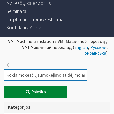
Mokesčių kalendorius
Seminarai
Tarptautinis apmokestinimas
Kontaktai / Apklausa
VMI Machine translation / VMI Машинный перевод /
VMI Машинний переклад (
English
,
Русский
,
Українська
)
Paieška
Kategorijos