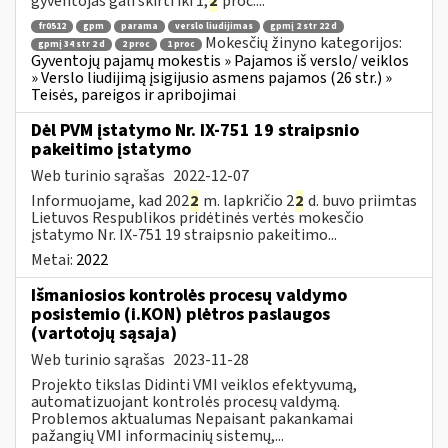
gyventojas gali skirti iki 1,
2
proc....
fr0512
gpm
parama
verslo liudijimas
gpmį 2 str 22 d
Mokesčių žinyno kategorijos:
gpmį 34 str 2 d
2 proc
1 proc
Gyventojų pajamų mokestis » Pajamos iš verslo/ veiklos
» Verslo liudijimą įsigijusio asmens pajamos (26 str.) »
Teisės, pareigos ir apribojimai
Dėl PVM įstatymo Nr. IX-751 19 straipsnio
pakeitimo įstatymo
Web turinio sąrašas
2022-12-07
Informuojame, kad 202
2
m. lapkričio 2
2
d. buvo priimtas
Lietuvos Respublikos pridėtinės vertės mokesčio
įstatymo Nr. IX-751 19 straipsnio pakeitimo...
Metai:
2022
Išmaniosios kontrolės procesų valdymo
posistemio (i.KON) plėtros paslaugos
(vartotojų sąsaja)
Web turinio sąrašas
2023-11-28
Projekto tikslas Didinti VMI veiklos efektyvumą,
automatizuojant kontrolės procesų valdymą.
Problemos aktualumas Nepaisant pakankamai
pažangių VMI informacinių sistemų,...