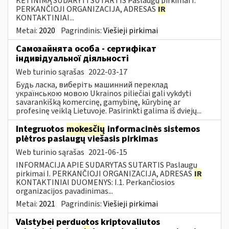
KETINIMĄ SUDARYTI SUTARTIS Paslaugų pirkimai I.
PERKANČIOJI ORGANIZACIJA, ADRESAS
IR
KONTAKTINIAI...
Metai:
2020
Pagrindinis:
Viešieji pirkimai
Самозайнята особа - сертифікат
індивідуальної діяльності
Web turinio sąrašas
2022-03-17
Будь ласка, виберіть машинний переклад
українською мовою Ukrainos piliečiai gali vykdyti
savarankišką komercinę, gamybinę, kūrybinę ar
profesinę veiklą Lietuvoje. Pasirinkti galima iš dviejų...
Integruotos
mokesčių
informacinės sistemos
plėtros paslaugų viešasis pirkimas
Web turinio sąrašas
2021-06-15
INFORMACIJA APIE SUDARYTAS SUTARTIS Paslaugų
pirkimai I. PERKANČIOJI ORGANIZACIJA, ADRESAS
IR
KONTAKTINIAI DUOMENYS: I.1. Perkančiosios
organizacijos pavadinimas...
Metai:
2021
Pagrindinis:
Viešieji pirkimai
Valstybei perduotos kriptovaliutos