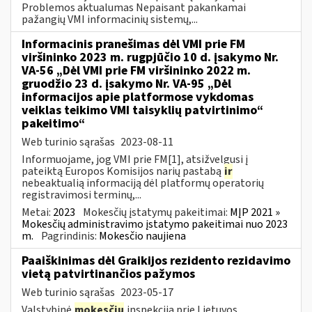
Problemos aktualumas Nepaisant pakankamai
pažangių VMI informacinių sistemų,...
Informacinis pranešimas dėl VMI prie FM
viršininko 2023 m. rugpjūčio 10 d. įsakymo Nr.
VA-56 „Dėl VMI prie FM viršininko 2022 m.
gruodžio 23 d. įsakymo Nr. VA-95 „Dėl
informacijos apie platformose vykdomas
veiklas teikimo VMI taisyklių patvirtinimo“
pakeitimo“
Web turinio sąrašas
2023-08-11
Informuojame, jog VMI prie FM[1], atsižvelgusi į
pateiktą Europos Komisijos narių pastabą
ir
nebeaktualią informaciją dėl platformų operatorių
registravimosi terminų,...
Metai:
2023
Mokesčių įstatymų pakeitimai:
MĮP 2021 »
Mokesčių administravimo įstatymo pakeitimai nuo 2023
m.
Pagrindinis:
Mokesčio naujiena
Paaiškinimas dėl Graikijos rezidento rezidavimo
vietą patvirtinančios pažymos
Web turinio sąrašas
2023-05-17
Valstybinė
mokesčių
inspekcija prie Lietuvos