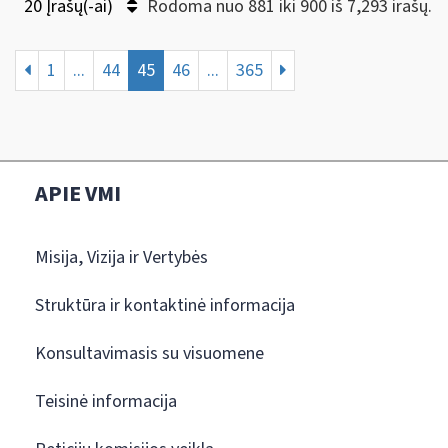
20 Įrašų(-ai)
Rodoma nuo 881 iki 900 iš 7,293 irašų.
1
...
44
45
46
...
365
APIE VMI
Misija, Vizija ir Vertybės
Struktūra ir kontaktinė informacija
Konsultavimasis su visuomene
Teisinė informacija