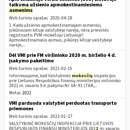
taikymą užsienio apmokestinamiesiems
asmenims
Web turinio sąrašas
2025-04-18
1. Kada užsienio apmokestinamajam asmeniui,
įsikūrusiam kitoje valstybėje narėje, nėra prievolės
registruotis PVM mokėtoju Lietuvoje?
Apmokestinamasis asmuo, įsikūręs kitoje valstybėje
narėje,...
Dėl VMI prie FM viršininko 2020 m. birželio 4 d.
įsakymo pakeitimo
Web turinio sąrašas
2021-02-15
Informuojame, kad Valstybinės
mokesčių
inspekcijos
prie Lietuvos Respublikos finansų ministerijos viršininko
2021 m. vasario 9 d. įsakymu Nr. VA–91 (TAR,...
Metai:
2021
VMI parduoda valstybei perduotas transporto
priemones
Web turinio sąrašas
2022-01-27
VALSTYBINĖ MOKESČIŲ INSPEKCIJA PRIE LIETUVOS
RESPUBLIKOS FINANSŲ MINISTERIJOS 202
2
m. vasario