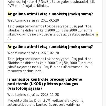
kalendorinį ketvirtį? Ne. Šia teise galės pasinaudoti tik
PVM mokėtojai juridiniai...
Ar
galima atimti visą sumokėtų įmokų sumą?
Web turinio sąrašas
2020-02-20
Taip, jeigu tenkinamos tokios sąlygos: Jūsų patirtos
išlaidos ne didesnės kaip 2000 Eur. Į šią 2000 Eur sumą
įskaičiuojamos ne tik Jūsų išlaidos už pastatų apdailos
ir
/...
Ar
galima atimti visą sumokėtų įmokų sumą?
Web turinio sąrašas
2020-02-20
Taip, jeigu tenkinamos tokios sąlygos: Jūsų patirtos
išlaidos ne didesnės kaip 2000 Eur. Į šią 2000 Eur sumą
įskaičiuojamos ne tik Jūsų išlaidos už automobilio
remonto darbus, bet...
Išmaniosios kontrolės procesų valdymo
posistemio (i.KON) plėtros paslaugos
(vartotojų sąsaja)
Web turinio sąrašas
2023-11-28
Projekto tikslas Didinti VMI veiklos efektyvumą,
automatizuojant kontrolės procesų valdymą.