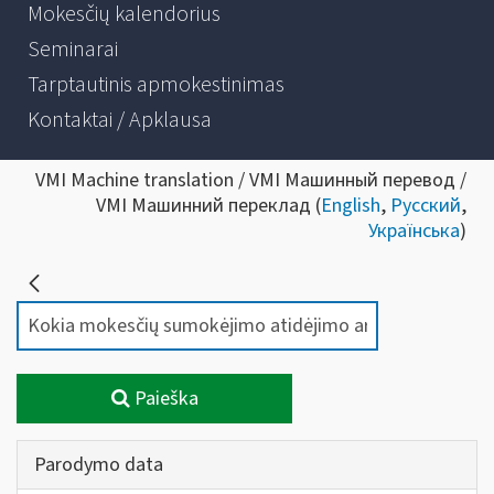
Mokesčių kalendorius
Seminarai
Tarptautinis apmokestinimas
Kontaktai / Apklausa
VMI Machine translation / VMI Машинный перевод /
VMI Машинний переклад (
English
,
Русский
,
Українська
)
Paieška
Parodymo data