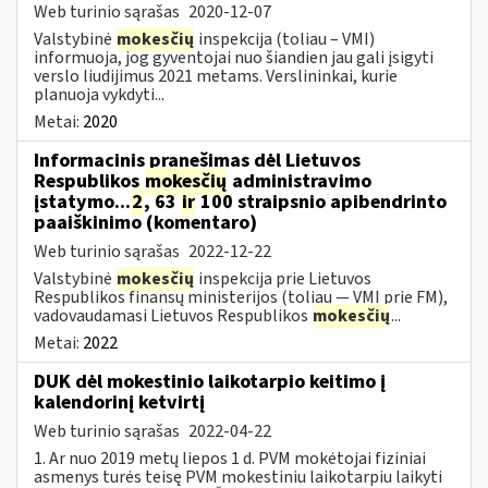
Web turinio sąrašas
2020-12-07
Valstybinė
mokesčių
inspekcija (toliau – VMI)
informuoja, jog gyventojai nuo šiandien jau gali įsigyti
verslo liudijimus 2021 metams. Verslininkai, kurie
planuoja vykdyti...
Metai:
2020
Informacinis pranešimas dėl Lietuvos
Respublikos
mokesčių
administravimo
įstatymo...
2
, 63
ir
100 straipsnio apibendrinto
paaiškinimo (komentaro)
Web turinio sąrašas
2022-12-22
Valstybinė
mokesčių
inspekcija prie Lietuvos
Respublikos finansų ministerijos (toliau — VMI prie FM),
vadovaudamasi Lietuvos Respublikos
mokesčių
...
Metai:
2022
DUK dėl mokestinio laikotarpio keitimo į
kalendorinį ketvirtį
Web turinio sąrašas
2022-04-22
1. Ar nuo 2019 metų liepos 1 d. PVM mokėtojai fiziniai
asmenys turės teisę PVM mokestiniu laikotarpiu laikyti