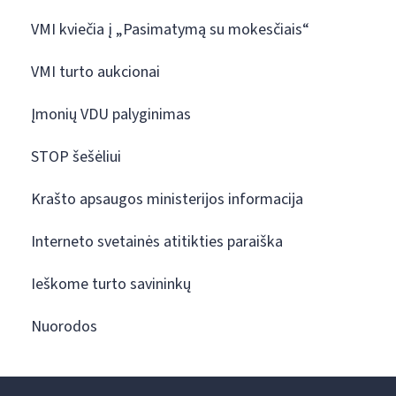
VMI kviečia į „Pasimatymą su mokesčiais“
VMI turto aukcionai
Įmonių VDU palyginimas
STOP šešėliui
Krašto apsaugos ministerijos informacija
Interneto svetainės atitikties paraiška
Ieškome turto savininkų
Nuorodos