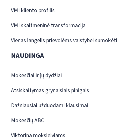
VMI kliento profilis
VMI skaitmeninė transformacija
Vienas langelis prievolėms valstybei sumokėti
NAUDINGA
Mokesčiai ir jų dydžiai
Atsiskaitymas grynaisiais pinigais
Dažniausiai užduodami klausimai
Mokesčių ABC
Viktorina moksleiviams