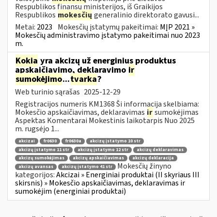
Respublikos finansų ministerijos, iš Graikijos
Respublikos
mokesčių
generalinio direktorato gavusi...
Metai:
2023
Mokesčių įstatymų pakeitimai:
MĮP 2021 »
Mokesčių administravimo įstatymo pakeitimai nuo 2023
m.
Kokia
yra akcizų už energinius produktus
apskaičiavimo, deklaravimo
ir
sumokėjimo
...
tvarka
?
Web turinio sąrašas
2025-12-29
Registracijos numeris KM1368 Ši informacija skelbiama:
Mokesčio apskaičiavimas, deklaravimas
ir
sumokėjimas
Aspektas Komentarai Mokestinis laikotarpis Nuo 2025
m. rugsėjo 1...
akcizai
fr0630
fr0630a
akcizų įstatymo 10 str
akcizų įstatymo 11 str
akcizų įstatymo 12 str
akcizų deklaravimas
akcizų sumokėjimas
akcizų apskaičiavimas
akcizų deklaracija
Mokesčių žinyno
akcizų avansas
akcizų įstatymo 41 str
kategorijos:
Akcizai » Energiniai produktai (II skyriaus III
skirsnis) » Mokesčio apskaičiavimas, deklaravimas ir
sumokėjim (energiniai produktai)