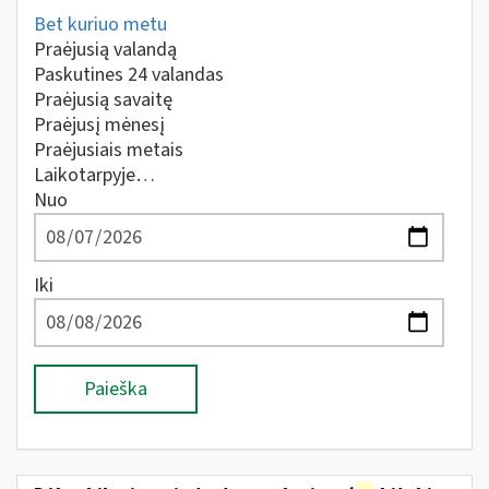
Bet kuriuo metu
Praėjusią valandą
Paskutines 24 valandas
Praėjusią savaitę
Praėjusį mėnesį
Praėjusiais metais
Laikotarpyje…
Nuo
Iki
Paieška