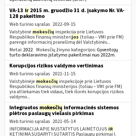
VA-13
ir
2015 m. gruodžio 31 d. įsakymo Nr. VA-
128 pakeitimo
Web turinio sąrašas
2022-09-15
Valstybinė
mokesčių
inspekcija prie Lietuvos
Respublikos finansų ministeri
jos
(toliau – VMI prie FM)
parengė informacinį pranešimą dėl Valstybinės...
Metai:
2022
Mokesčių žinyno kategorijos:
Gyventojų
turto deklaravimo įstatymo pakeitimai nuo 2022m.
Korupcijos rizikos valdymo vertinimas
Web turinio sąrašas
2021-11-15
Valstybinėje
mokesčių
inspekcijoje prie Lietuvos
Respublikos finansų ministerijos (toliau – VMI prie FM)
yra atliekamas tiek vidaus, tiek išorės korupcijos rizikos
valdymo...
Integruotos
mokesčių
informacinės sistemos
plėtros paslaugų viešasis pirkimas
Web turinio sąrašas
2021-05-14
INFORMACIJA APIE NUSTATYTUS LAIMĖTOJUS
IR
KETINIMĄ SUDARYTI SUTARTIS Paslaugų pirkimai I.