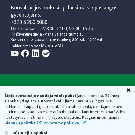
Konsultacijos mokesčių klausimais ir paslaugos
gyventojams:
+370 5 260 5060
Darbo laikas: I-IV 8.00-17.00, V 8.00-15.45.
Prieššventinę dieną - viena valanda trumpiau.
Kiekvieno mėnesio antrą penktadienį 8.00 val. - 12.00 val.
Mano VMI
Paklausimas per
Valstybinė mokesčių inspekcija prie Lietuvos
U
Respublikos finansų ministerijos
Šioje svetainėje naudojami slapukai
(angl. cookies). Būtinieji
slapukai įdiegiami automatiškai ir jiems nėra reikalingas Jūsų
Biudžetinė įstaiga. Juridinio asmens kodas — 188659752,
sutikimas. Taip pat galite sutikti ir su kitų slapukų naudojimu. Savo
adresas: Vasario 16-osios g. 14, 01107 Vilnius, Lietuva, el.paštas:
sutikimą bet kada galėsite atšaukti pakeisdami interneto naršyklės
vmi@vmi.lt
, E. pristatymo dėžutės adresas 188659752
nustatymus ir ištrindami įrašytus slapukus. Daugiau informacijos
Duomenys apie Valstybinę mokesčių inspekciją prie Lietuvos
Slapukų politika
;
Privatumo politika.
Respublikos finansų ministerijos kaupiami ir saugomi Juridinių
asmenų registre
Būtinieji slapukai