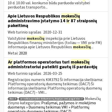
10 d. 10.00 val. konkurso būdu parduoda valstybei
perduotas transporto...
Apie Lietuvos Respublikos
mokesčių
administravimo įstatymo 14
ir
87 straipsnių
pakeitimą
Web turinio sąrašas
2020-12-31
Valstybinė
mokesčių
inspekcija prie Lietuvos
Respublikos finansų ministerijos (toliau — VMI prie FM)
informuoja apie Lietuvos Respublikos
mokesčių
...
Metai:
2020
Ar
platformos operatorius turi
mokesčių
administratoriui pateikti gautų iš pardavėjų
Web turinio sąrašas
2026-03-25
Registracijos numeris KM3792 Ši informacija skelbiama:
Platformų operatorių duomenų teikimas (DAC7) Ši
informacija skelbiama: Platformų operatorių duomenų
teikimas (DAC7) - VMI...
Mokesčių
dac-7
ar reikia pateikti dokumentų kopijas vmi pagal dac-7
žinyno kategorijos:
Prašymai, pažymos ir mokėjimo
duomenys » Duomenų teikimas VMI » Platformų
operatorių duomenų teikimas (DAC7)