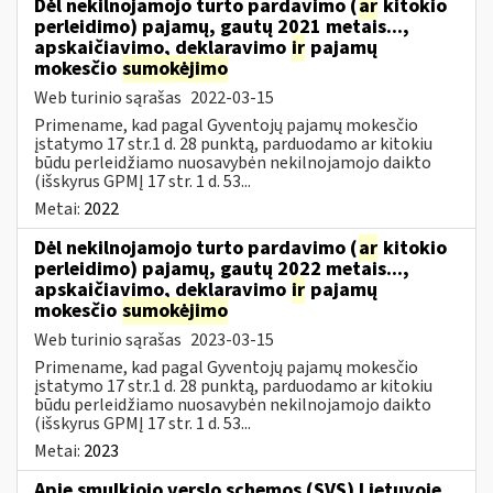
Dėl nekilnojamojo turto pardavimo (
ar
kitokio
perleidimo) pajamų, gautų 2021 metais...,
apskaičiavimo, deklaravimo
ir
pajamų
mokesčio
sumokėjimo
Web turinio sąrašas
2022-03-15
Primename, kad pagal Gyventojų pajamų mokesčio
įstatymo 17 str.1 d. 28 punktą, parduodamo ar kitokiu
būdu perleidžiamo nuosavybėn nekilnojamojo daikto
(išskyrus GPMĮ 17 str. 1 d. 53...
Metai:
2022
Dėl nekilnojamojo turto pardavimo (
ar
kitokio
perleidimo) pajamų, gautų 2022 metais...,
apskaičiavimo, deklaravimo
ir
pajamų
mokesčio
sumokėjimo
Web turinio sąrašas
2023-03-15
Primename, kad pagal Gyventojų pajamų mokesčio
įstatymo 17 str.1 d. 28 punktą, parduodamo ar kitokiu
būdu perleidžiamo nuosavybėn nekilnojamojo daikto
(išskyrus GPMĮ 17 str. 1 d. 53...
Metai:
2023
Apie smulkiojo verslo schemos (SVS) Lietuvoje