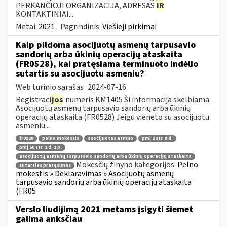
PERKANČIOJI ORGANIZACIJA, ADRESAS
IR
KONTAKTINIAI...
Metai:
2021
Pagrindinis:
Viešieji pirkimai
Kaip pildoma asocijuotų asmenų tarpusavio
sandorių arba ūkinių operacijų ataskaita
(FR0528), kai pratęsiama terminuoto indėlio
sutartis su asocijuotu asmeniu?
Web turinio sąrašas
2024-07-16
Registraci
jos
numeris KM1405 Ši informacija skelbiama:
Asocijuotų asmenų tarpusavio sandorių arba ūkinių
operacijų ataskaita (FR0528) Jeigu vieneto su asocijuotu
asmeniu...
fr0528
pelno mokestis
asocijuotas asmuo
pmį 2 str. 8 d.
pmį 50 str. 2 d. 1 p.
asocijuotų asmenų tarpusavio sandorių arba ūkinių operacijų ataskaita
Mokesčių žinyno kategorijos:
Pelno
sutarties pratęsimas
mokestis » Deklaravimas » Asocijuotų asmenų
tarpusavio sandorių arba ūkinių operacijų ataskaita
(FR05
Verslo liudijimą 2021 metams įsigyti šiemet
galima anksčiau