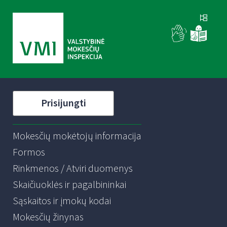
Prisijungti
Mokesčių mokėtojų informacija
Formos
Rinkmenos / Atviri duomenys
Skaičiuoklės ir pagalbininkai
Sąskaitos ir įmokų kodai
Mokesčių žinynas