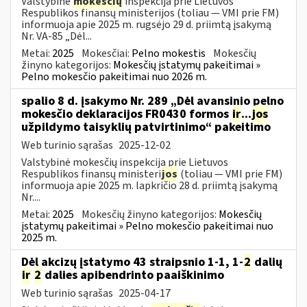
Valstybinė
mokesčių
inspekcija prie Lietuvos
Respublikos finansų ministerijos (toliau — VMI prie FM)
informuoja apie 2025 m. rugsėjo 29 d. priimtą įsakymą
Nr. VA-85 „Dėl...
Metai:
2025
Mokesčiai:
Pelno mokestis
Mokesčių
žinyno kategorijos:
Mokesčių įstatymų pakeitimai »
Pelno mokesčio pakeitimai nuo 2026 m.
spalio 8 d. įsakymo Nr. 289 „Dėl avansinio pelno
mokesčio deklaracijos FR0430 formos
ir
...
jos
užpildymo taisyklių patvirtinimo“ pakeitimo
Web turinio sąrašas
2025-12-02
Valstybinė mokesčių inspekcija prie Lietuvos
Respublikos finansų ministeri
jos
(toliau — VMI prie FM)
informuoja apie 2025 m. lapkričio 28 d. priimtą įsakymą
Nr....
Metai:
2025
Mokesčių žinyno kategorijos:
Mokesčių
įstatymų pakeitimai » Pelno mokesčio pakeitimai nuo
2025 m.
Dėl akcizų įstatymo 43 straipsnio 1-1, 1-
2
dalių
ir
2
dalies apibendrinto paaiškinimo
Web turinio sąrašas
2025-04-17