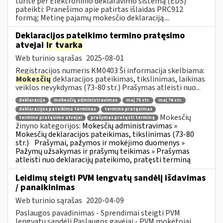
turite per Elektroninio deklaravimo sistemą (EDS)
pateikti: Pranešimo apie patirtas išlaidas PRC912
formą; Metinę pajamų mokesčio deklaraciją....
Deklaracijos pateikimo termino pratęsimo
atvejai
ir
tvarka
Web turinio sąrašas
2025-08-01
Registracijos numeris KM0403 Ši informacija skelbiama:
Mokesčių
deklaracijos pateikimas, tikslinimas, laikinas
veiklos nevykdymas (73-80 str.) Prašymas atleisti nuo...
deklaracija
mokesčių administravimas
maį 75 str.
maį 76 str.
deklaracijos pateikimo terminas
termino pratęsimas
Mokesčių
termino pratęsimo atvejai
prašymas pratęsti terminą
žinyno kategorijos:
Mokesčių administravimas »
Mokesčių deklaracijos pateikimas, tikslinimas (73-80
str.)
Prašymai, pažymos ir mokėjimo duomenys »
Pažymų užsakymas ir prašymų teikimas » Prašymas
atleisti nuo deklaracijų pateikimo, pratęsti terminą
Leidimų steigti PVM lengvatų sandėlį išdavimas
/ panaikinimas
Web turinio sąrašas
2020-04-09
Paslaugos pavadinimas - Sprendimai steigti PVM
lengvatų sandėlį Paslaugos gavėjai - PVM mokėtojai.