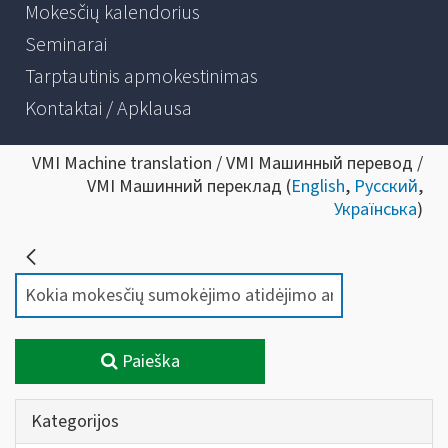
Mokesčių kalendorius
Seminarai
Tarptautinis apmokestinimas
Kontaktai / Apklausa
VMI Machine translation / VMI Машинный перевод /
VMI Машинний переклад (
English
,
Русский
,
Українська
)
Paieška
Kategorijos