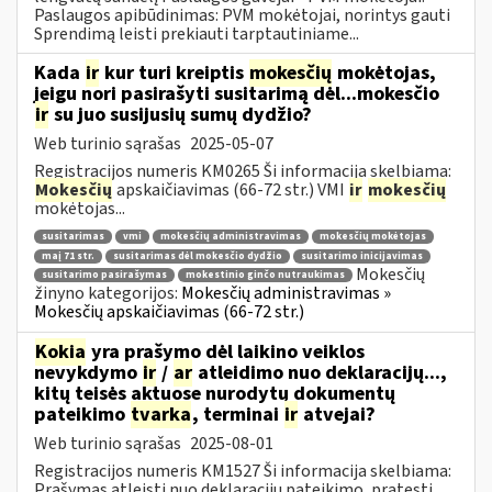
Paslaugos apibūdinimas: PVM mokėtojai, norintys gauti
Sprendimą leisti prekiauti tarptautiniame...
Kada
ir
kur turi kreiptis
mokesčių
mokėtojas,
jeigu nori pasirašyti susitarimą dėl...mokesčio
ir
su juo susijusių sumų dydžio?
Web turinio sąrašas
2025-05-07
Registracijos numeris KM0265 Ši informacija skelbiama:
Mokesčių
apskaičiavimas (66-72 str.) VMI
ir
mokesčių
mokėtojas...
susitarimas
vmi
mokesčių administravimas
mokesčių mokėtojas
maį 71 str.
susitarimas dėl mokesčio dydžio
susitarimo inicijavimas
Mokesčių
susitarimo pasirašymas
mokestinio ginčo nutraukimas
žinyno kategorijos:
Mokesčių administravimas »
Mokesčių apskaičiavimas (66-72 str.)
Kokia
yra prašymo dėl laikino veiklos
nevykdymo
ir
/
ar
atleidimo nuo deklaracijų...,
kitų teisės aktuose nurodytų dokumentų
pateikimo
tvarka
, terminai
ir
atvejai?
Web turinio sąrašas
2025-08-01
Registracijos numeris KM1527 Ši informacija skelbiama:
Prašymas atleisti nuo deklaracijų pateikimo, pratęsti