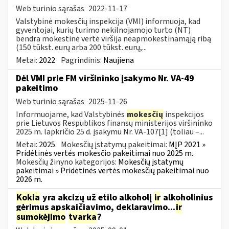
Web turinio sąrašas
2022-11-17
Valstybinė mokesčių inspekcija (VMI) informuoja, kad
gyventojai, kurių turimo nekilnojamojo turto (NT)
bendra mokestinė vertė viršija neapmokestinamąją ribą
(150 tūkst. eurų arba 200 tūkst. eurų,...
Metai:
2022
Pagrindinis:
Naujiena
Dėl VMI prie FM viršininko įsakymo Nr. VA-49
pakeitimo
Web turinio sąrašas
2025-11-26
Informuojame, kad Valstybinės
mokesčių
inspekcijos
prie Lietuvos Respublikos finansų ministerijos viršininko
2025 m. lapkričio 25 d. įsakymu Nr. VA-107[1] (toliau –...
Metai:
2025
Mokesčių įstatymų pakeitimai:
MĮP 2021 »
Pridėtinės vertės mokesčio pakeitimai nuo 2025 m.
Mokesčių žinyno kategorijos:
Mokesčių įstatymų
pakeitimai » Pridėtinės vertės mokesčių pakeitimai nuo
2026 m.
Kokia
yra akcizų už etilo alkoholį
ir
alkoholinius
gėrimus apskaičiavimo, deklaravimo...
ir
sumokėjimo
tvarka
?