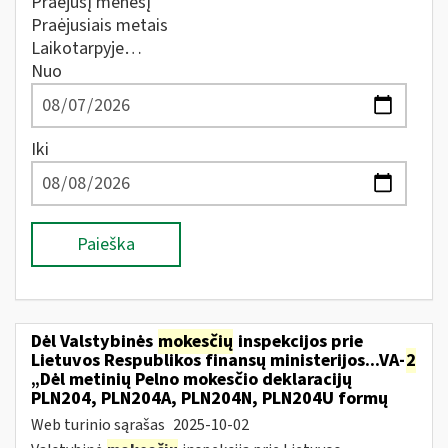
Praėjusį mėnesį
Praėjusiais metais
Laikotarpyje…
Nuo
Iki
Paieška
Dėl Valstybinės
mokesčių
inspekcijos prie
Lietuvos Respublikos finansų ministerijos...VA-
2
„Dėl metinių Pelno mokesčio deklaracijų
PLN204, PLN204A, PLN204N, PLN204U formų
Web turinio sąrašas
2025-10-02