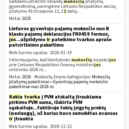
Siekdami užtikrinti sklandų
mokesčių
įstatymų
įgyvendinimą, parengėme Lietuvos Respublikos akcizų
įstatymo 43 straipsnio 11, 1
2
dalių...
Metai:
2025
Lietuvos gyventojo pajamų mokesčio nuo B
klasės pajamų deklaracijos FR0459 formos,
jos
...užpildymo
ir
pateikimo tvarkos aprašo
patvirtinimo pakeitimo
Web turinio sąrašas
2026-01-19
Informuojame, kad Valstybinės
mokesčių
inspekci
jos
prie Lietuvos Respublikos finansų ministeri
jos
viršininko 2026 m....
Metai:
2026
Mokesčių žinyno kategorijos:
Mokesčių
įstatymų pakeitimai » Gyventojų pajamų mokesčio
pakeitimai nuo 2026 m.
Kokia
tvarka
į PVM atskaitą įtraukiama
pirkimo PVM suma, išskirta PVM
sąskaitoje...faktūroje tokių įsigytų prekių
(paslaugų), už kurias buvo sumokėtas avansas
ir
įtraukta
Web turinio sąrašas
2018-11-22