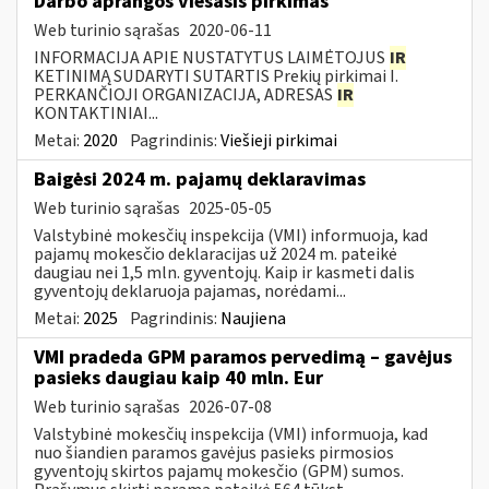
Darbo aprangos viešasis pirkimas
Web turinio sąrašas
2020-06-11
INFORMACIJA APIE NUSTATYTUS LAIMĖTOJUS
IR
KETINIMĄ SUDARYTI SUTARTIS Prekių pirkimai I.
PERKANČIOJI ORGANIZACIJA, ADRESAS
IR
KONTAKTINIAI...
Metai:
2020
Pagrindinis:
Viešieji pirkimai
Baigėsi 2024 m. pajamų deklaravimas
Web turinio sąrašas
2025-05-05
Valstybinė mokesčių inspekcija (VMI) informuoja, kad
pajamų mokesčio deklaracijas už 2024 m. pateikė
daugiau nei 1,5 mln. gyventojų. Kaip ir kasmeti dalis
gyventojų deklaruoja pajamas, norėdami...
Metai:
2025
Pagrindinis:
Naujiena
VMI pradeda GPM paramos pervedimą – gavėjus
pasieks daugiau kaip 40 mln. Eur
Web turinio sąrašas
2026-07-08
Valstybinė mokesčių inspekcija (VMI) informuoja, kad
nuo šiandien paramos gavėjus pasieks pirmosios
gyventojų skirtos pajamų mokesčio (GPM) sumos.