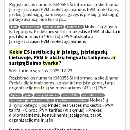
Registracijos numeris KM0556 Ši informacija skelbiama:
Įsiregistravusio PVM mokėtoju asmens PVM mokėtojas,
prekių (paslaugų) pardavėjas, gavęs iš prekių (paslaugų)
pirkėjo avansą, nuo kurio jis...
Mokesčių žinyno
pvm
reikalavimai
pvm atskaita
pvmį 64 str
kategorijos:
Pridėtinės vertės mokestis » PVM atskaita ir
jos tikslinimas (57-69 str.) » PVM atskaita »
Įsiregistravusio PVM mokėtoju asmens
Kokia
ES institucijų
ir
įstaigų, įsisteigusių
Lietuvoje, PVM
ir
akcizų lengvatų taikymo...
ir
susigrąžinimo
tvarka
?
Web turinio sąrašas
2025-12-23
Registracijos numeris KM0355 Ši informacija skelbiama:
Prekės diplomatinėms, konsulinėms įstaigoms, tarpt.
organizacijoms
ir
jų šeimos nariams (47 str.) PVM...
0 proc.
pvm
pvm grąžinimas
pvmį 47 str.
es institucijos
Mokesčių
europos sąjungos institucijos
grąžinimo procedūra.
žinyno kategorijos:
Pridėtinės vertės mokestis » PVM
tarifai » 0 proc. PVM tarifas (VI skyrius) » Prekės
diplomatinėms, konsulinėms įstaigoms, tarpt.
organizacijoms ir jų še