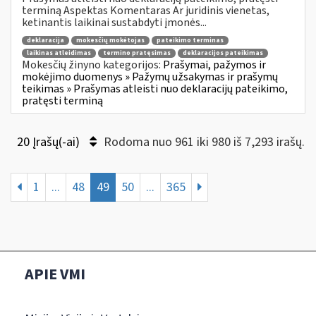
terminą Aspektas Komentaras Ar juridinis vienetas,
ketinantis laikinai sustabdyti įmonės...
deklaracija
mokesčių mokėtojas
pateikimo terminas
laikinas atleidimas
termino pratęsimas
deklaracijos pateikimas
Mokesčių žinyno kategorijos:
Prašymai, pažymos ir
mokėjimo duomenys » Pažymų užsakymas ir prašymų
teikimas » Prašymas atleisti nuo deklaracijų pateikimo,
pratęsti terminą
20 Įrašų(-ai)
Rodoma nuo 961 iki 980 iš 7,293 irašų.
1
...
48
49
50
...
365
APIE VMI