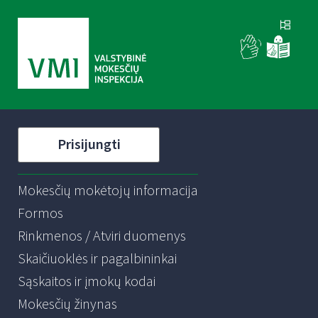
Prisijungti
Mokesčių mokėtojų informacija
Formos
Rinkmenos / Atviri duomenys
Skaičiuoklės ir pagalbininkai
Sąskaitos ir įmokų kodai
Mokesčių žinynas