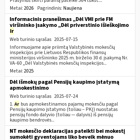
Prašymus skirti paramą pateikė 564 tūkst....
Metai:
2026
Pagrindinis:
Naujiena
Informacinis pranešimas „Dėl VMI prie FM
viršininko įsakymo „Dėl priverstinio išieškojimo
ir
Web turinio sąrašas
2025-07-15
Informuojame apie priimtą Valstybinės mokesčių
inspekcijos prie Lietuvos Respublikos finansų
ministerijos viršininko 2025 m. birželio 30 d. įsakymą Nr.
VA-60 „Dėl Valstybinės mokesčių inspekcijos...
Metai:
2025
Dėl išmokų pagal Pensijų kaupimo įstatymą
apmokestinimo
Web turinio sąrašas
2025-07-24
1.
Ar
bus apmokestinamos pajamų mokesčiu pagal
Pensijų kaupimo įstatymo (toliau – PKĮ) nuostatas
pensijų fondo dalyvio (toliau — dalyvis) iš pensijų
kaupimo bendrovės...
NT mokesčio deklaracijas pateikti bei mokestį
sumokėti gyventojams liko beveik mėnuo