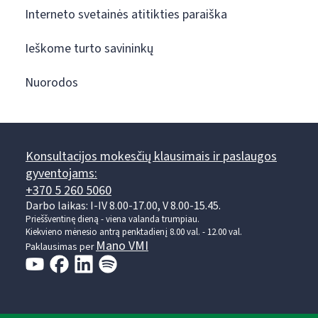
Interneto svetainės atitikties paraiška
Ieškome turto savininkų
Nuorodos
Konsultacijos mokesčių klausimais ir paslaugos
gyventojams:
+370 5 260 5060
Darbo laikas: I-IV 8.00-17.00, V 8.00-15.45.
Prieššventinę dieną - viena valanda trumpiau.
Kiekvieno mėnesio antrą penktadienį 8.00 val. - 12.00 val.
Mano VMI
Paklausimas per