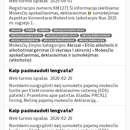
Web turinio sąrašas
2025-09-01
Registracijos numeris KM1271 Ši informacija skelbiama:
Mokesčio apskaičiavimas, deklaravimas
ir
sumokėjimas
Aspektas Komentarai Mokestinis laikotarpis Nuo 2025
m. rugsėjo 1...
akcizai
fr0630
fr0630a
akcizų įstatymo 10 str
akcizų įstatymo 11 str
akcizų įstatymo 12 str
akcizų deklaravimas
akcizų sumokėjimas
akcizų apskaičiavimas
akcizų deklaracija
Mokesčių žinyno kategorijos:
Akcizai » Etilo alkoholis ir
alkoholiniai gėrimai (II skyriaus I skirsnis) » Mokesčio
apskaičiavimas, deklaravimas ir sumokėjimas
(alkoholio)
Kaip pasinaudoti lengvata?
Web turinio sąrašas
2020-02-20
Norėdami susigrąžinti dalį sumokėto pajamų mokesčio
turite per Elektroninio deklaravimo sistemą (EDS)
pateikti: Pranešimo apie patirtas išlaidas PRC912
formą; Metinę pajamų mokesčio deklaraciją....
Kaip pasinaudoti lengvata?
Web turinio sąrašas
2020-02-20
Norėdami susigrąžinti dalį sumokėto pajamų mokesčio