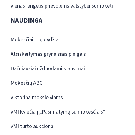
Vienas langelis prievolėms valstybei sumokėti
NAUDINGA
Mokesčiai ir jų dydžiai
Atsiskaitymas grynaisiais pinigais
Dažniausiai užduodami klausimai
Mokesčių ABC
Viktorina moksleiviams
VMI kviečia į „Pasimatymą su mokesčiais“
VMI turto aukcionai