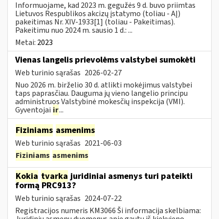
Informuojame, kad 2023 m. gegužės 9 d. buvo priimtas
Lietuvos Respublikos akcizų įstatymo (toliau - AĮ)
pakeitimas Nr. XIV-1933[1] (toliau - Pakeitimas).
Pakeitimu nuo 2024 m. sausio 1 d.: ...
Metai:
2023
Vienas langelis prievolėms valstybei sumokėti
Web turinio sąrašas
2026-02-27
Nuo 2026 m. birželio 30 d. atlikti mokėjimus valstybei
taps paprasčiau. Dauguma jų vieno langelio principu
administruos Valstybinė mokesčių inspekcija (VMI).
Gyventojai
ir
...
Fiziniams
asmenims
Web turinio sąrašas
2021-06-03
Fiziniams
asmenims
Kokia
tvarka
juridiniai asmenys turi pateikti
formą PRC913?
Web turinio sąrašas
2024-07-22
Registracijos numeris KM3066 Ši informacija skelbiama:
Juridinių asmenų duomenys apie gautų iš kiekvieno