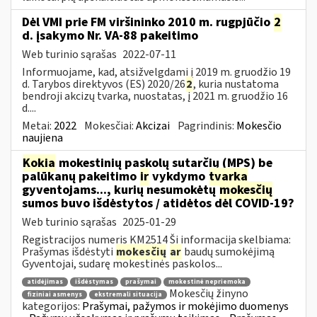
Dėl VMI prie FM viršininko 2010 m. rugpjūčio
2
d. įsakymo Nr. VA-88 pakeitimo
Web turinio sąrašas
2022-07-11
Informuojame, kad, atsižvelgdami į 2019 m. gruodžio 19
d. Tarybos direktyvos (ES) 2020/26
2
, kuria nustatoma
bendroji akcizų tvarka, nuostatas, į 2021 m. gruodžio 16
d....
Metai:
2022
Mokesčiai:
Akcizai
Pagrindinis:
Mokesčio
naujiena
Kokia
mokestinių paskolų sutarčių (MPS) be
palūkanų pakeitimo
ir
vykdymo
tvarka
gyventojams..., kurių nesumokėtų
mokesčių
sumos buvo išdėstytos / atidėtos dėl COVID-19?
Web turinio sąrašas
2025-01-29
Registracijos numeris KM2514 Ši informacija skelbiama:
Prašymas išdėstyti
mokesčių
ar
baudų sumokėjimą
Gyventojai, sudarę mokestinės paskolos...
atidėjimas
išdėstymas
prašymai
mokestinė nepriemoka
Mokesčių žinyno
fiziniai asmenys
ekstremali situacija
kategorijos:
Prašymai, pažymos ir mokėjimo duomenys