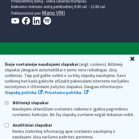
Prieššventinę dieną - viena valanda trumpiau.
Kiekvieno mėnesio antrą penktadienį 8.00 val. - 12.00 val.
Mano VMI
Paklausimas per
Valstybinė mokesčių inspekcija prie Lietuvos
U
Respublikos finansų ministerijos
Šioje svetainėje naudojami slapukai
(angl. cookies). Būtinieji
slapukai įdiegiami automatiškai ir jiems nėra reikalingas Jūsų
Biudžetinė įstaiga. Juridinio asmens kodas — 188659752,
sutikimas. Taip pat galite sutikti ir su kitų slapukų naudojimu. Savo
adresas: Vasario 16-osios g. 14, 01107 Vilnius, Lietuva, el.paštas:
sutikimą bet kada galėsite atšaukti pakeisdami interneto naršyklės
vmi@vmi.lt
, E. pristatymo dėžutės adresas 188659752
nustatymus ir ištrindami įrašytus slapukus. Daugiau informacijos
Duomenys apie Valstybinę mokesčių inspekciją prie Lietuvos
Slapukų politika
;
Privatumo politika.
Respublikos finansų ministerijos kaupiami ir saugomi Juridinių
asmenų registre
Būtinieji slapukai
Naudojami sklandžiam svetainės veikimui ir įgalina pagrindines
svetainės funkcijas. Be šių slapukų svetainė negali tinkamai veikti.
Analitiniai slapukai
Renka statistinę informaciją apie svetainės naudojimą ir
naudojami Jūsų naršymo patirties gerinimui.