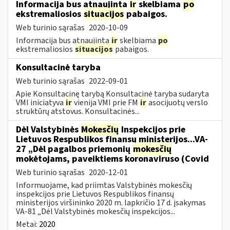
Informacija bus atnaujinta
ir
skelbiama
po
ekstremaliosios
situacijos
pabaigos.
Web turinio sąrašas
2020-10-09
Informacija bus atnaujinta
ir
skelbiama
po
ekstremaliosios
situacijos
pabaigos.
Konsultacinė taryba
Web turinio sąrašas
2022-09-01
Apie Konsultacinę tarybą Konsultacinė taryba sudaryta
VMI iniciatyva
ir
vienija VMI prie FM
ir
asocijuotų verslo
struktūrų atstovus. Konsultacinės...
Dėl Valstybinės
Mokesčių
Inspekcijos prie
Lietuvos Respublikos finansų ministerijos...VA-
27 „Dėl pagalbos priemonių
mokesčių
mokėtojams, paveiktiems koronaviruso (Covid
Web turinio sąrašas
2020-12-01
Informuojame, kad priimtas Valstybinės mokesčių
inspekcijos prie Lietuvos Respublikos finansų
ministerijos viršininko 2020 m. lapkričio 17 d. įsakymas
VA-81 „Dėl Valstybinės mokesčių inspekcijos...
Metai:
2020