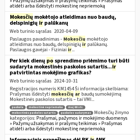
» Pažymų užsakymas ir prašymų teikimas » Prašymas
atidėti arba išdėstyti mokestinę nepriemoką
Mokesčių
mokėtojo atleidimas nuo baudų,
delspinigių
ir
palūkanų
Web turinio sąrašas
2020-04-09
Paslaugos pavadinimas -
Mokesčių
mokėtojo
atleidimas nuo baudų, delspinigių
ir
palūkanų.
Paslaugos gavėjai - Fiziniai
ir
...
Per kiek dienų
po
sprendimo priėmimo turi būti
sudaryta mokestinės paskolos sutartis...
ir
patvirtintas mokėjimo grafikas?
Web turinio sąrašas
2024-10-31
Registracijos numeris KM1454 Ši informacija skelbiama:
Prašymas išdėstyti
mokesčių
ar
baudų sumokėjimą
Mokestinės paskolos sutartis – tai VMI...
paskola
mokestinė nepriemoka
maį 88 str.
Mokesčių žinyno
mokestinės paskolos sutartis
paskolos sudarymas
kategorijos:
Prašymai, pažymos ir mokėjimo duomenys
» Pažymų užsakymas ir prašymų teikimas » Prašymas
atidėti arba išdėstyti mokestinę nepriemoką
Informacinis pranešimas dėl BK
ir
ANK