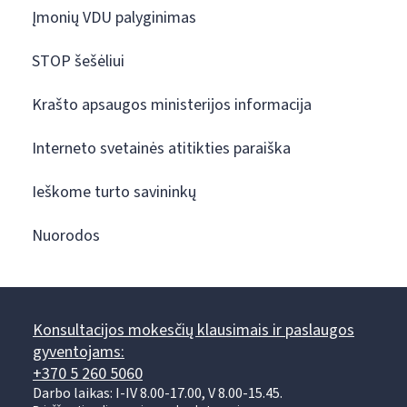
Įmonių VDU palyginimas
STOP šešėliui
Krašto apsaugos ministerijos informacija
Interneto svetainės atitikties paraiška
Ieškome turto savininkų
Nuorodos
Konsultacijos mokesčių klausimais ir paslaugos
gyventojams:
+370 5 260 5060
Darbo laikas: I-IV 8.00-17.00, V 8.00-15.45.