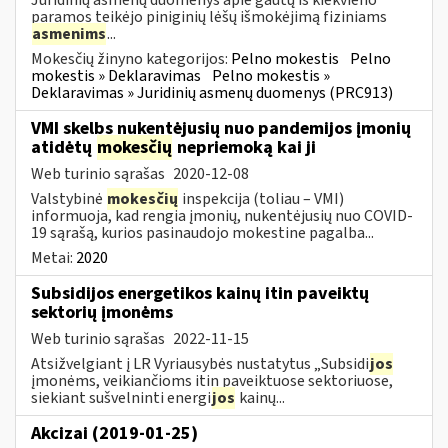
paramos teikėjo piniginių lėšų išmokėjimą fiziniams
asmenims
...
Mokesčių žinyno kategorijos:
Pelno mokestis
Pelno
mokestis » Deklaravimas
Pelno mokestis »
Deklaravimas » Juridinių asmenų duomenys (PRC913)
VMI skelbs nukentėjusių nuo pandemijos įmonių
atidėtų
mokesčių
nepriemoką kai ji
Web turinio sąrašas
2020-12-08
Valstybinė
mokesčių
inspekcija (toliau – VMI)
informuoja, kad rengia įmonių, nukentėjusių nuo COVID-
19 sąrašą, kurios pasinaudojo mokestine pagalba...
Metai:
2020
Subsidijos energetikos kainų itin paveiktų
sektorių įmonėms
Web turinio sąrašas
2022-11-15
Atsižvelgiant į LR Vyriausybės nustatytus „Subsidi
jos
įmonėms, veikiančioms itin paveiktuose sektoriuose,
siekiant sušvelninti energi
jos
kainų...
Akcizai (2019-01-25)