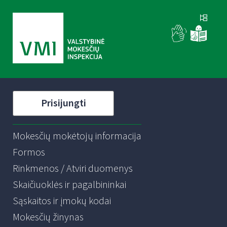
Prisijungti
Mokesčių mokėtojų informacija
Formos
Rinkmenos / Atviri duomenys
Skaičiuoklės ir pagalbininkai
Sąskaitos ir įmokų kodai
Mokesčių žinynas