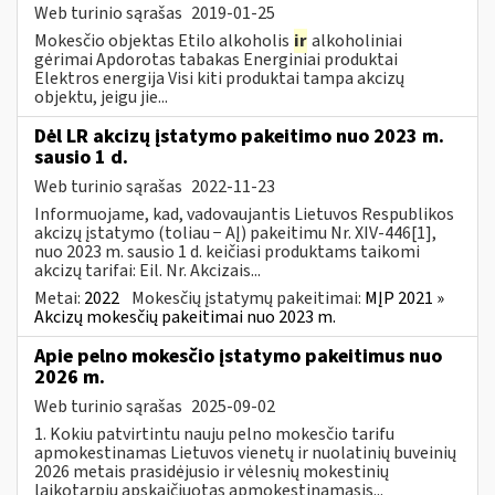
Web turinio sąrašas
2019-01-25
Mokesčio objektas Etilo alkoholis
ir
alkoholiniai
gėrimai Apdorotas tabakas Energiniai produktai
Elektros energija Visi kiti produktai tampa akcizų
objektu, jeigu jie...
Dėl LR akcizų įstatymo pakeitimo nuo 2023 m.
sausio 1 d.
Web turinio sąrašas
2022-11-23
Informuojame, kad, vadovaujantis Lietuvos Respublikos
akcizų įstatymo (toliau − AĮ) pakeitimu Nr. XIV-446[1],
nuo 2023 m. sausio 1 d. keičiasi produktams taikomi
akcizų tarifai: Eil. Nr. Akcizais...
Metai:
2022
Mokesčių įstatymų pakeitimai:
MĮP 2021 »
Akcizų mokesčių pakeitimai nuo 2023 m.
Apie pelno mokesčio įstatymo pakeitimus nuo
2026 m.
Web turinio sąrašas
2025-09-02
1. Kokiu patvirtintu nauju pelno mokesčio tarifu
apmokestinamas Lietuvos vienetų ir nuolatinių buveinių
2026 metais prasidėjusio ir vėlesnių mokestinių
laikotarpių apskaičiuotas apmokestinamasis...