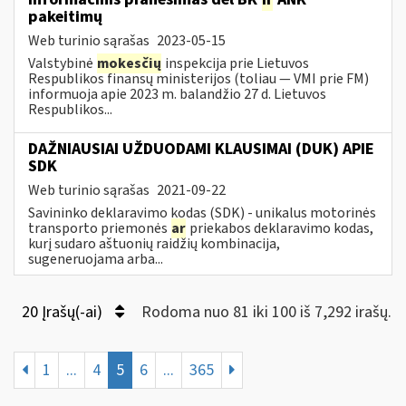
pakeitimų
Web turinio sąrašas
2023-05-15
Valstybinė
mokesčių
inspekcija prie Lietuvos
Respublikos finansų ministerijos (toliau — VMI prie FM)
informuoja apie 2023 m. balandžio 27 d. Lietuvos
Respublikos...
DAŽNIAUSIAI UŽDUODAMI KLAUSIMAI (DUK) APIE
SDK
Web turinio sąrašas
2021-09-22
Savininko deklaravimo kodas (SDK) - unikalus motorinės
transporto priemonės
ar
priekabos deklaravimo kodas,
kurį sudaro aštuonių raidžių kombinacija,
sugeneruojama arba...
20 Įrašų(-ai)
Rodoma nuo 81 iki 100 iš 7,292 irašų.
1
...
4
5
6
...
365