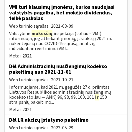
VMI turi klausimų įmonėms, kurios naudojasi
valstybės pagalba, bet mokėjo dividendus,
teikė paskolas
Web turinio sąrašas
2021-03-09
Valstybinė
mokesčių
inspekcija (toliau – VMI)
informuoja, jog atliekant įmonių, įtrauktų į 2021 m.
nukentėjusių nuo COVID-19 sąrašą, analizę,
individualiam vertinimui VMI...
Metai:
2021
Dėl Administracinių nusižengimų kodekso
pakeitimų nuo 2021-11-01
Web turinio sąrašas
2021-10-21
Informuojame, kad 2021 m. gegužės 27 d. priimtas
Lietuvos Respublikos administracinių nusižengimų
kodekso (toliau — ANK) 96, 98, 99, 100, 101
ir
150
straipsnių pakeitimo...
Metai:
2021
Dėl LR akcizų įstatymo pakeitimo
Web turinio sąrašas
2023-05-29