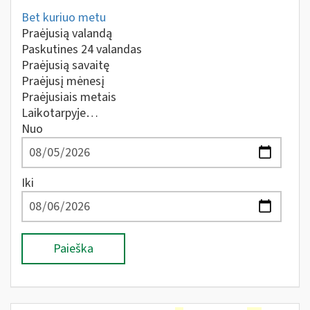
Bet kuriuo metu
Praėjusią valandą
Paskutines 24 valandas
Praėjusią savaitę
Praėjusį mėnesį
Praėjusiais metais
Laikotarpyje…
Nuo
Iki
Paieška