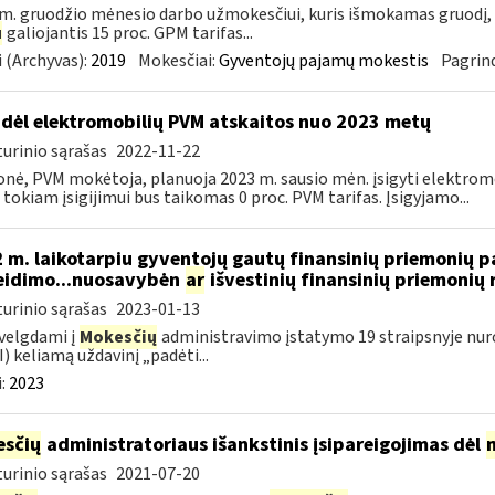
m. gruodžio mėnesio darbo užmokesčiui, kuris išmokamas gruodį,
u
galiojantis 15 proc. GPM tarifas...
 (Archyvas):
2019
Mokesčiai:
Gyventojų pajamų mokestis
Pagrind
dėl elektromobilių PVM atskaitos nuo 2023 metų
urinio sąrašas
2022-11-22
onė, PVM mokėtoja, planuoja 2023 m. sausio mėn. įsigyti elektromo
 tokiam įsigijimui bus taikomas 0 proc. PVM tarifas. Įsigyjamo...
 m. laikotarpiu gyventojų gautų finansinių priemonių
eidimo...nuosavybėn
ar
išvestinių finansinių priemoni
urinio sąrašas
2023-01-13
velgdami į
Mokesčių
administravimo įstatymo 19 straipsnyje nur
) keliamą uždavinį „padėti...
:
2023
sčių
administratoriaus išankstinis įsipareigojimas dėl
urinio sąrašas
2021-07-20