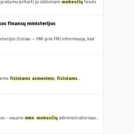
 prašymu pritarti jo siūlomam
mokesčių
teisės
os finansų ministerijos
sterijos (toliau — VMI prie FM) informuoja, kad
tiems
fiziniams
asmenims
;
fiziniams
...
sio – vasario
mėn
.
mokesčių
administratoriaus...