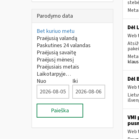
stebė
Metai
Parodymo data
Dėl 
Bet kuriuo metu
Web t
Praėjusią valandą
Atsiž
Paskutines 24 valandas
pakei
Praėjusią savaitę
Metai
Praėjusį mėnesį
klaus
Praėjusiais metais
Laikotarpyje…
Dėl 
Nuo
Iki
Web t
Lietu
išven
Paieška
VMI 
pus
Web t