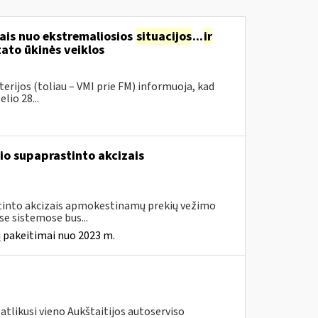
ais nuo ekstremaliosios
situacijos
...
ir
ato ūkinės veiklos
erijos (toliau – VMI prie FM) informuoja, kad
lio 28...
io supaprastinto akcizais
astinto akcizais apmokestinamų prekių vežimo
e sistemose bus...
 pakeitimai nuo 2023 m.
atlikusi vieno Aukštaitijos autoserviso