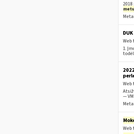
2018 
met
Metai
DUK 
Web t
1. Įm
todėl
2022
perl
Web t
Atsiž
— VMI
Metai
Moke
Web t