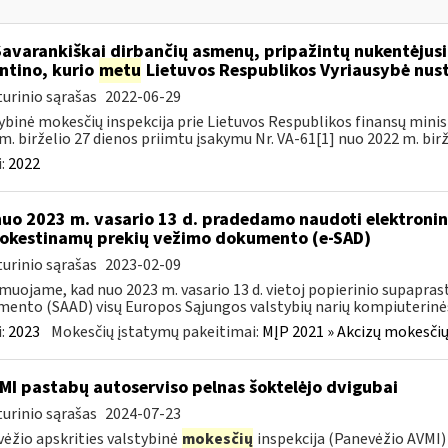
Savarankiškai dirbančių asmenų, pripažintų nukentėjusi
ntino, kurio
metu
Lietuvos Respublikos Vyriausybė nust
urinio sąrašas
2022-06-29
ybinė mokesčių inspekcija prie Lietuvos Respublikos finansų minist
m. birželio 27 dienos priimtu įsakymu Nr. VA-61[1] nuo 2022 m. birže
:
2022
nuo 2023 m. vasario 13 d. pradedamo naudoti elektronin
kestinamų prekių vežimo dokumento (e-SAD)
urinio sąrašas
2023-02-09
muojame, kad nuo 2023 m. vasario 13 d. vietoj popierinio supapr
ento (SAAD) visų Europos Sąjungos valstybių narių kompiuterinės
:
2023
Mokesčių įstatymų pakeitimai:
MĮP 2021 » Akcizų mokesčių
MI pastabų autoserviso pelnas šoktelėjo dvigubai
urinio sąrašas
2024-07-23
ėžio apskrities valstybinė
mokesčių
inspekcija (Panevėžio AVMI) 