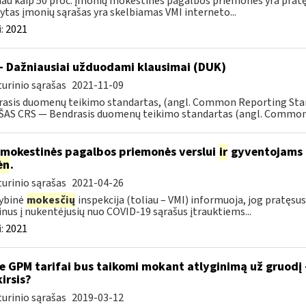
au kaip 50 proc. įmonių mokestinės pagalbos priemonės yra prat
ytas įmonių sąrašas yra skelbiamas VMI interneto...
:
2021
- Dažniausiai užduodami klausimai (DUK)
urinio sąrašas
2021-11-09
rasis duomenų teikimo standartas, (angl. Common Reporting S
AS CRS — Bendrasis duomenų teikimo standartas (angl. Common R
 mokestinės pagalbos priemonės verslui
ir
gyventojams pr
ėn
.
urinio sąrašas
2021-04-26
ybinė
mokesčių
inspekcija (toliau – VMI) informuoja, jog pratę
nus į nukentėjusių nuo COVID-19 sąrašus įtrauktiems...
:
2021
e GPM tarifai bus taikomi mokant atlyginimą už gruodį
kirsis?
urinio sąrašas
2019-03-12