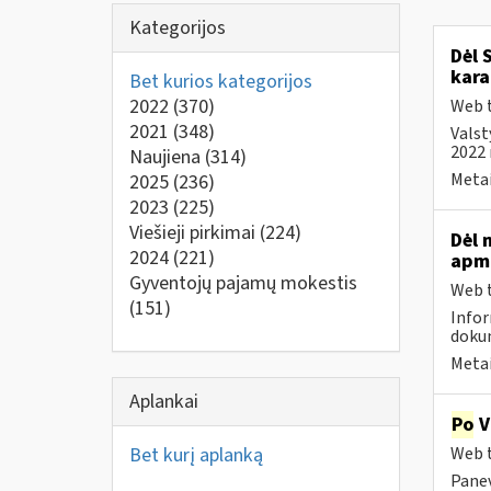
Kategorijos
Dėl 
kara
Bet kurios kategorijos
2022
(370)
Web t
2021
(348)
Valst
2022 
Naujiena
(314)
Metai
2025
(236)
2023
(225)
Viešieji pirkimai
(224)
Dėl 
2024
(221)
apmo
Gyventojų pajamų mokestis
Web t
(151)
Infor
dokum
Metai
Aplankai
Po
V
Bet kurį aplanką
Web t
Panev