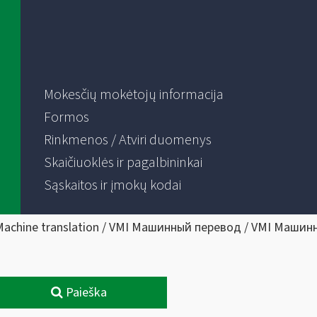
Mokesčių mokėtojų informacija
Formos
Rinkmenos / Atviri duomenys
Skaičiuoklės ir pagalbininkai
Sąskaitos ir įmokų kodai
Machine translation / VMI Машинный перевод / VMI Машин
Paieška