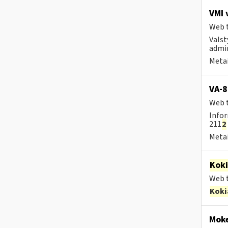
VMI 
Web t
Valst
admin
Metai
VA-8
Web t
Infor
211
2
Metai
Kok
Web t
Koki
Moke