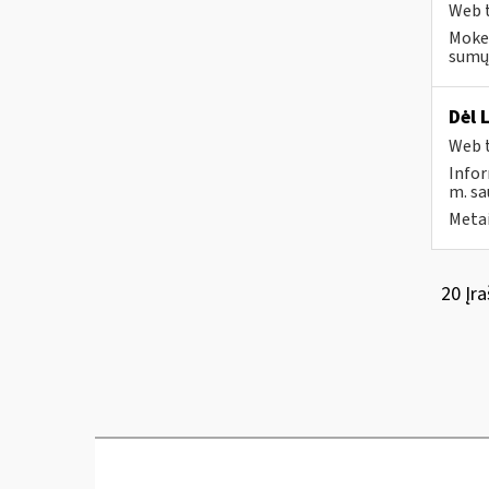
Web t
Mokes
sumų 
Dėl 
Web t
Infor
m. sau
Metai
20 Įra