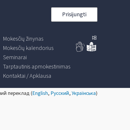
Prisijungti
Mokesčių žinynas
Mokesčių kalendorius
Seminarai
Tarptautinis apmokestinimas
Kontaktai / Apklausa
ний переклад (
English
,
Русский
,
Українська
)