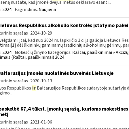
seną nustatė, kad įmonė dvejus metus deklaravo esanti...
:
2024
Pagrindinis:
Naujiena
Lietuvos Respublikos alkoholio kontrolės įstatymo pakeit
urinio sąrašas
2024-10-29
velgdami į tai, kad nuo 2024 m. lapkričio 1 d. įsigalioja Lietuvos 
timai[1] dėl ūkininkų gaminamų tradicinių alkoholinių gėrimų, pa
:
2024
Mokesčių žinyno kategorijos:
Raštai, paaiškinimai » Akcizų
imais (Raštai, paaiškinimai) 2024
Baltarusijos įmonės nuolatinės buveinės Lietuvoje
urinio sąrašas
2020-10-13
vos Respublikos
ir
Baltarusijos Respublikos sudarytoje sutartyje
gimo...
paskelbė 67,4 tūkst. įmonių sąrašą, kurioms mokestines
metį
urinio sąrašas
2021-01-06