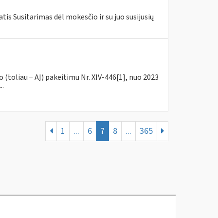
is Susitarimas dėl mokesčio ir su juo susijusių
(toliau − AĮ) pakeitimu Nr. XIV-446[1], nuo 2023
..
1
...
6
7
8
...
365