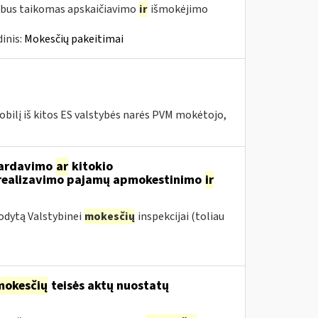
 bus taikomas apskaičiavimo
ir
išmokėjimo
inis:
Mokesčių pakeitimai
bilį iš kitos ES valstybės narės PVM mokėtojo,
 pardavimo
ar
kitokio
ų realizavimo pajamų apmokestinimo
ir
odytą Valstybinei
mokesčių
inspekcijai (toliau
mokesčių
teisės aktų nuostatų