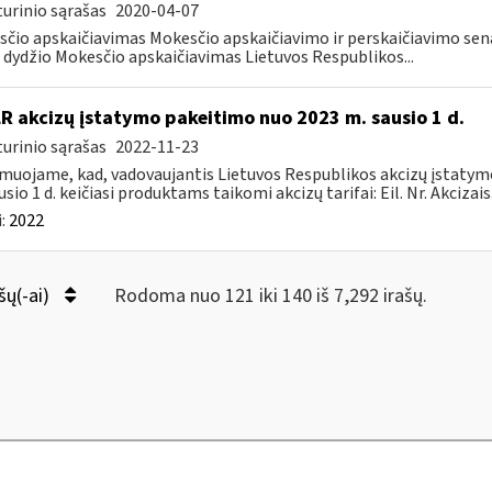
urinio sąrašas
2020-04-07
čio apskaičiavimas Mokesčio apskaičiavimo ir perskaičiavimo senat
dydžio Mokesčio apskaičiavimas Lietuvos Respublikos...
LR akcizų įstatymo pakeitimo nuo 2023 m. sausio 1 d.
urinio sąrašas
2022-11-23
muojame, kad, vadovaujantis Lietuvos Respublikos akcizų įstatymo 
sio 1 d. keičiasi produktams taikomi akcizų tarifai: Eil. Nr. Akcizais.
:
2022
šų(-ai)
Rodoma nuo 121 iki 140 iš 7,292 irašų.