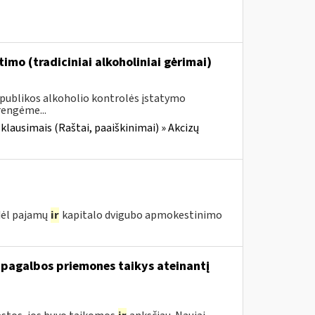
imo (tradiciniai alkoholiniai gėrimai)
Respublikos alkoholio kontrolės įstatymo
rengėme...
 klausimais (Raštai, paaiškinimai) » Akcizų
 dėl pajamų
ir
kapitalo dvigubo apmokestinimo
 pagalbos priemones taikys ateinantį