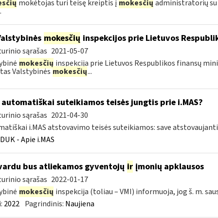
sčių
mokėtojas turi teisę kreiptis į
mokesčių
administratorių su
.
Valstybinės
mokesčių
inspekcijos prie Lietuvos Respublik
urinio sąrašas
2021-05-07
ybinė
mokesčių
inspekcija prie Lietuvos Respublikos finansų mini
tas Valstybinės
mokesčių
...
automatiškai suteikiamos teisės jungtis prie i.MAS?
urinio sąrašas
2021-04-30
atiškai i.MAS atstovavimo teisės suteikiamos: save atstovaujan
DUK - Apie i.MAS
vardu bus atliekamos gyventojų
ir
įmonių apklausos
urinio sąrašas
2022-01-17
ybinė
mokesčių
inspekcija (toliau – VMI) informuoja, jog š. m. sau
:
2022
Pagrindinis:
Naujiena