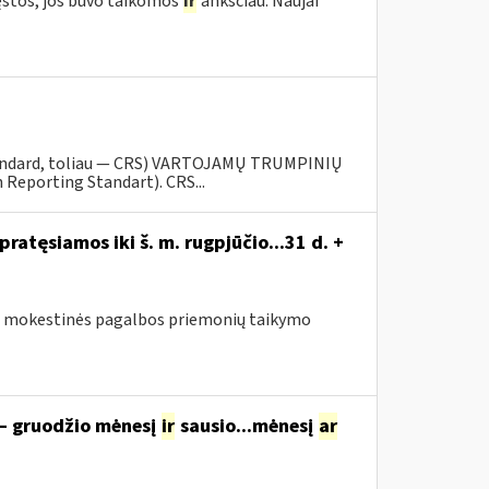
ęstos, jos buvo taikomos
ir
anksčiau. Naujai
tandard, toliau — CRS) VARTOJAMŲ TRUMPINIŲ
eporting Standart). CRS...
atęsiamos iki š. m. rugpjūčio...31 d. +
sus mokestinės pagalbos priemonių taikymo
 – gruodžio mėnesį
ir
sausio...mėnesį
ar