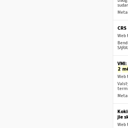
Daugi
sudar
Metai
CRS 
Web t
Bend
SĄRAŠ
VMI:
2
m
Web t
Valst
termi
Metai
Koki
jie s
Web t