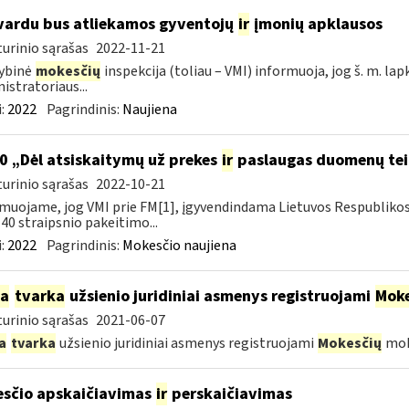
vardu bus atliekamos gyventojų
ir
įmonių apklausos
urinio sąrašas
2022-11-21
ybinė
mokesčių
inspekcija (toliau – VMI) informuoja, jog š. m. lap
istratoriaus...
:
2022
Pagrindinis:
Naujiena
0 „Dėl atsiskaitymų už prekes
ir
paslaugas duomenų tei
urinio sąrašas
2022-10-21
muojame, jog VMI prie FM[1], įgyvendindama Lietuvos Respubliko
40 straipsnio pakeitimo...
:
2022
Pagrindinis:
Mokesčio naujiena
ia
tvarka
užsienio juridiniai asmenys registruojami
Moke
urinio sąrašas
2021-06-07
a
tvarka
užsienio juridiniai asmenys registruojami
Mokesčių
mok
sčio apskaičiavimas
ir
perskaičiavimas