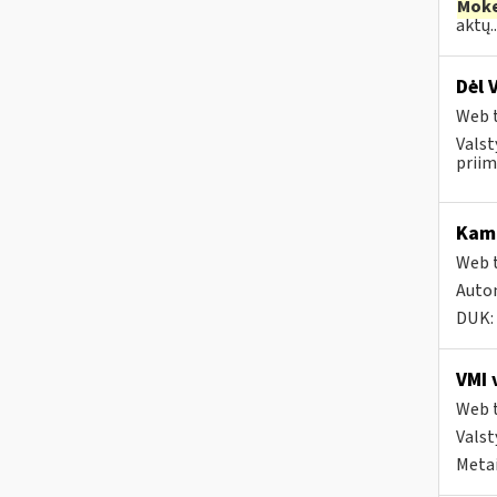
Moke
aktų..
Dėl 
Web t
Valst
priim
Kam 
Web t
Autom
DUK:
VMI 
Web t
Valst
Metai