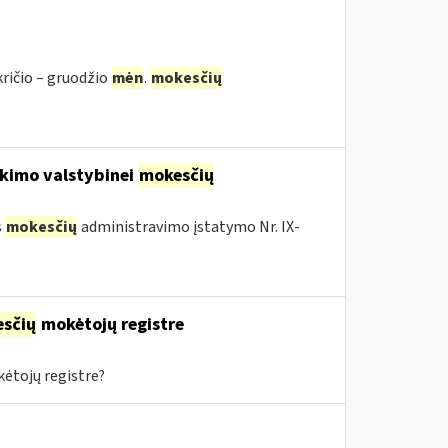
kričio – gruodžio
mėn
.
mokesčių
kimo valstybinei
mokesčių
s
mokesčių
administravimo įstatymo Nr. IX-
sčių
mokėtojų registre
ėtojų registre?