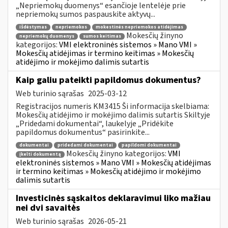
„Nepriemokų duomenys“ esančioje lentelėje prie
nepriemokų sumos paspauskite aktyvų...
išdėstymas
nepriemokos
mokestinės nepriemokos atidėjimas
Mokesčių žinyno
nepriemokų duomenys
sumos keitimas
kategorijos:
VMI elektroninės sistemos » Mano VMI »
Mokesčių atidėjimas ir termino keitimas » Mokesčių
atidėjimo ir mokėjimo dalimis sutartis
Kaip galiu pateikti papildomus dokumentus?
Web turinio sąrašas
2025-03-12
Registracijos numeris KM3415 Ši informacija skelbiama:
Mokesčių atidėjimo ir mokėjimo dalimis sutartis Skiltyje
„Pridedami dokumentai“, laukelyje „Pridėkite
papildomus dokumentus“ pasirinkite...
dokumentai
pridedami dokumentai
papildomi dokumentai
Mokesčių žinyno kategorijos:
VMI
įkelti dokumentą
elektroninės sistemos » Mano VMI » Mokesčių atidėjimas
ir termino keitimas » Mokesčių atidėjimo ir mokėjimo
dalimis sutartis
Investicinės sąskaitos deklaravimui liko mažiau
nei dvi savaitės
Web turinio sąrašas
2026-05-21