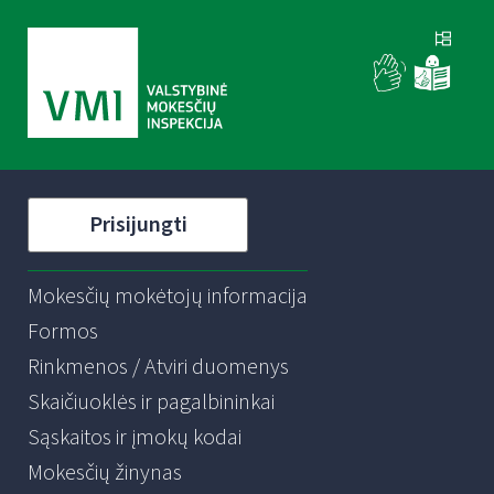
Prisijungti
Mokesčių mokėtojų informacija
Formos
Rinkmenos / Atviri duomenys
Skaičiuoklės ir pagalbininkai
Sąskaitos ir įmokų kodai
Mokesčių žinynas