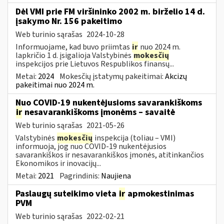
Dėl VMI prie FM viršininko 2002 m. birželio 14 d.
įsakymo Nr. 156 pakeitimo
Web turinio sąrašas
2024-10-28
Informuojame, kad buvo priimtas
ir
nuo 2024 m.
lapkričio 1 d. įsigalioja Valstybinės
mokesčių
inspekcijos prie Lietuvos Respublikos finansų...
Metai:
2024
Mokesčių įstatymų pakeitimai:
Akcizų
pakeitimai nuo 2024 m.
Nuo COVID-19 nukentėjusioms savarankiškoms
ir
nesavarankiškoms įmonėms – savaitė
Web turinio sąrašas
2021-05-26
Valstybinės
mokesčių
inspekcija (toliau – VMI)
informuoja, jog nuo COVID-19 nukentėjusios
savarankiškos ir nesavarankiškos įmonės, atitinkančios
Ekonomikos ir inovacijų...
Metai:
2021
Pagrindinis:
Naujiena
Paslaugų suteikimo vieta
ir
apmokestinimas
PVM
Web turinio sąrašas
2022-02-21