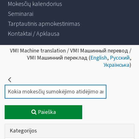
Mokesčių kalendorius
Seminarai
Tarptautinis apmokestinimas
Kontaktai / Apklausa
VMI Machine translation / VMI Машинный перевод /
VMI Машинний переклад (
English
,
Русский
,
Українська
)
Paieška
Kategorijos