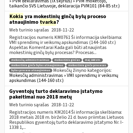
» PVM deklaravimas (IX skyrius) » PVM mokėtojo,
taikančio SVS Lietuvoje, deklaracija PVM101 (84-85 str.)
Kokia
yra mokestinių ginčų bylų proceso
atnaujinimo
tvarka
?
Web turinio sąrašas
2018-11-22
Registracijos numeris KM0761 Ši informacija skelbiama:
VMI sprendimų ir veiksmų apskundimas (144-160 str.)
Aspektas Komentarai Kada gali būti atnaujintas
mokestinių ginčų bylų procesas? Procesas...
mokesčių administravimas
mokestinis ginčas
maį 160 str.
mokestinio ginčo bylos atnaujinimas
mokestinio ginčo procesas
Mokesčių žinyno kategorijos:
bylos proceso atnaujinimas
Mokesčių administravimas » VMI sprendimų ir veiksmų
apskundimas (144-160 str.)
Gyventojų turto deklaravimo įstatymo
pakeitimai nuo 2018 metų
Web turinio sąrašas
2018-11-22
Registracijos numeris KM2014 Ši informacija skelbiama:
2018 metais 2018 m. birželio 21 d. buvo priimtas Lietuvos
Respublikos gyventojų turto deklaravimo įstatymo Nr. I-
1338 1,...