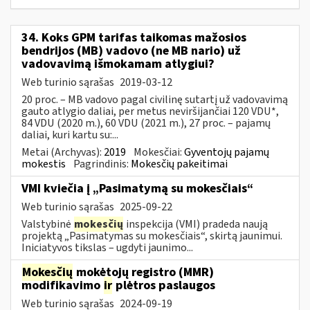
34. Koks GPM tarifas taikomas mažosios
bendrijos (MB) vadovo (ne MB nario) už
vadovavimą išmokamam atlygiui?
Web turinio sąrašas
2019-03-12
20 proc. – MB vadovo pagal civilinę sutartį už vadovavimą
gauto atlygio daliai, per metus neviršijančiai 120 VDU*,
84 VDU (2020 m.), 60 VDU (2021 m.), 27 proc. – pajamų
daliai, kuri kartu su:...
Metai (Archyvas):
2019
Mokesčiai:
Gyventojų pajamų
mokestis
Pagrindinis:
Mokesčių pakeitimai
VMI kviečia į „Pasimatymą su mokesčiais“
Web turinio sąrašas
2025-09-22
Valstybinė
mokesčių
inspekcija (VMI) pradeda naują
projektą „Pasimatymas su mokesčiais“, skirtą jaunimui.
Iniciatyvos tikslas – ugdyti jaunimo...
Mokesčių
mokėtojų registro (MMR)
modifikavimo
ir
plėtros paslaugos
Web turinio sąrašas
2024-09-19