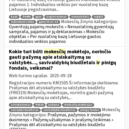
pajamos 1. Individualios veiklos per nuolatinę bazę
Lietuvoje įregistravimas...
bazė
fr0469
gpm
įregistravimas
nenuolatinis
reg812
Mokesčių žinyno kategorijos:
individuali veikla
gpmį 35 str 2 d
Gyventojų pajamų mokestis » Nenuolatinių gyventojų
samprata, pajamos ir jų deklaravimas » Mokesčio
objektas » Per nuolatinę bazę Lietuvoje gautos
individualios veiklos pajamos
Kokie turi būti
mokesčių
mokėtojo, norinčio
gauti pažymą apie atsiskaitymą su
valstybės..., savivaldybių biudžetais
ir
pinigų
fondais, veiksmai?
Web turinio sąrašas
2025-09-18
Registracijos numeris KM1505 Ši informacija skelbiama:
Prašymas dėl atsiskaitymo su valstybės biudžetu
(FR0319) Mokesčių mokėtojas, norintis gauti pažymą
apie atsiskaitymą su valstybės,...
atsiskaitymas
fr0319
pažyma
mokesčių mokėtojas
Mokesčių
valstybės biudžetas
savivaldybės biudžetas
pinigų fondas
žinyno kategorijos:
Prašymai, pažymos ir mokėjimo
duomenys » Pažymų užsakymas ir prašymų teikimas »
Prašymas dėl atsiskaitymo su valstybės biudžetu