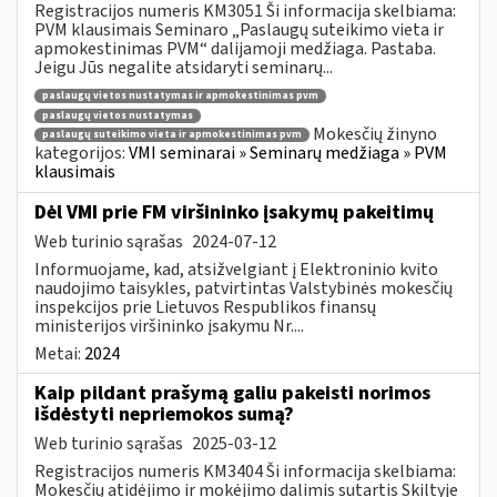
Registracijos numeris KM3051 Ši informacija skelbiama:
PVM klausimais Seminaro „Paslaugų suteikimo vieta ir
apmokestinimas PVM“ dalijamoji medžiaga. Pastaba.
Jeigu Jūs negalite atsidaryti seminarų...
paslaugų vietos nustatymas ir apmokestinimas pvm
paslaugų vietos nustatymas
Mokesčių žinyno
paslaugų suteikimo vieta ir apmokestinimas pvm
kategorijos:
VMI seminarai » Seminarų medžiaga » PVM
klausimais
Dėl VMI prie FM viršininko įsakymų pakeitimų
Web turinio sąrašas
2024-07-12
Informuojame, kad, atsižvelgiant į Elektroninio kvito
naudojimo taisykles, patvirtintas Valstybinės mokesčių
inspekcijos prie Lietuvos Respublikos finansų
ministerijos viršininko įsakymu Nr....
Metai:
2024
Kaip pildant prašymą galiu pakeisti norimos
išdėstyti nepriemokos sumą?
Web turinio sąrašas
2025-03-12
Registracijos numeris KM3404 Ši informacija skelbiama:
Mokesčių atidėjimo ir mokėjimo dalimis sutartis Skiltyje