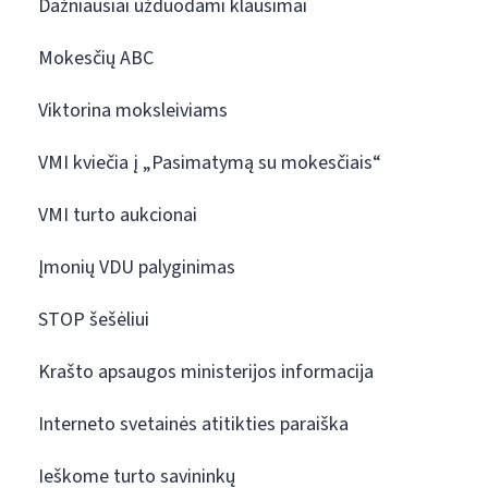
Dažniausiai užduodami klausimai
Mokesčių ABC
Viktorina moksleiviams
VMI kviečia į „Pasimatymą su mokesčiais“
VMI turto aukcionai
Įmonių VDU palyginimas
STOP šešėliui
Krašto apsaugos ministerijos informacija
Interneto svetainės atitikties paraiška
Ieškome turto savininkų