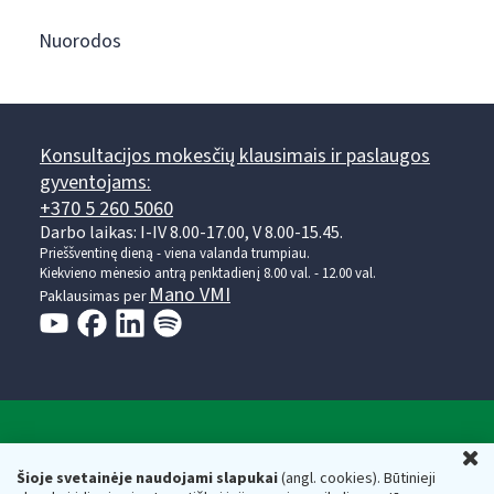
Nuorodos
Konsultacijos mokesčių klausimais ir paslaugos
gyventojams:
+370 5 260 5060
Darbo laikas: I-IV 8.00-17.00, V 8.00-15.45.
Prieššventinę dieną - viena valanda trumpiau.
Kiekvieno mėnesio antrą penktadienį 8.00 val. - 12.00 val.
Mano VMI
Paklausimas per
Valstybinė mokesčių inspekcija prie Lietuvos
U
Respublikos finansų ministerijos
Šioje svetainėje naudojami slapukai
(angl. cookies). Būtinieji