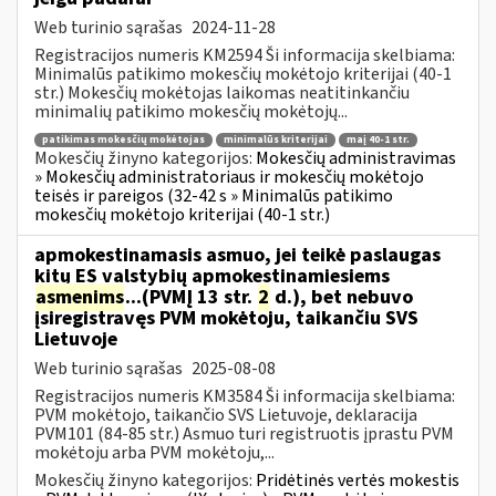
Web turinio sąrašas
2024-11-28
Registracijos numeris KM2594 Ši informacija skelbiama:
Minimalūs patikimo mokesčių mokėtojo kriterijai (40-1
str.) Mokesčių mokėtojas laikomas neatitinkančiu
minimalių patikimo mokesčių mokėtojų...
patikimas mokesčių mokėtojas
minimalūs kriterijai
maį 40-1 str.
Mokesčių žinyno kategorijos:
Mokesčių administravimas
» Mokesčių administratoriaus ir mokesčių mokėtojo
teisės ir pareigos (32-42 s » Minimalūs patikimo
mokesčių mokėtojo kriterijai (40-1 str.)
apmokestinamasis asmuo, jei teikė paslaugas
kitų ES valstybių apmokestinamiesiems
asmenims
...(PVMĮ 13 str.
2
d.), bet nebuvo
įsiregistravęs PVM mokėtoju, taikančiu SVS
Lietuvoje
Web turinio sąrašas
2025-08-08
Registracijos numeris KM3584 Ši informacija skelbiama:
PVM mokėtojo, taikančio SVS Lietuvoje, deklaracija
PVM101 (84-85 str.) Asmuo turi registruotis įprastu PVM
mokėtoju arba PVM mokėtoju,...
Mokesčių žinyno kategorijos:
Pridėtinės vertės mokestis