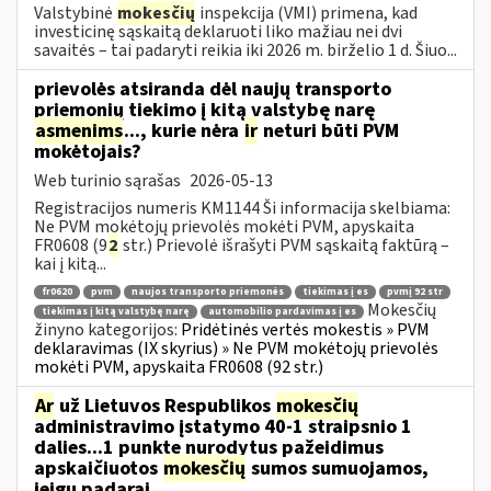
Valstybinė
mokesčių
inspekcija (VMI) primena, kad
investicinę sąskaitą deklaruoti liko mažiau nei dvi
savaitės – tai padaryti reikia iki 2026 m. birželio 1 d. Šiuo...
prievolės atsiranda dėl naujų transporto
priemonių tiekimo į kitą valstybę narę
asmenims
..., kurie nėra
ir
neturi būti PVM
mokėtojais?
Web turinio sąrašas
2026-05-13
Registracijos numeris KM1144 Ši informacija skelbiama:
Ne PVM mokėtojų prievolės mokėti PVM, apyskaita
FR0608 (9
2
str.) Prievolė išrašyti PVM sąskaitą faktūrą –
kai į kitą...
fr0620
pvm
naujos transporto priemonės
tiekimas į es
pvmį 92 str
Mokesčių
tiekimas į kitą valstybę narę
automobilio pardavimas į es
žinyno kategorijos:
Pridėtinės vertės mokestis » PVM
deklaravimas (IX skyrius) » Ne PVM mokėtojų prievolės
mokėti PVM, apyskaita FR0608 (92 str.)
Ar
už Lietuvos Respublikos
mokesčių
administravimo įstatymo 40-1 straipsnio 1
dalies...1 punkte nurodytus pažeidimus
apskaičiuotos
mokesčių
sumos sumuojamos,
jeigu padarai