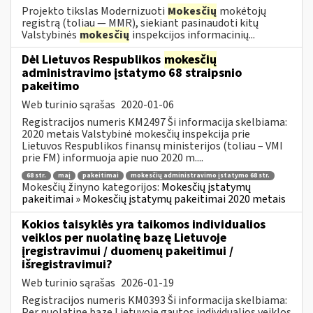
Projekto tikslas Modernizuoti
Mokesčių
mokėtojų
registrą (toliau — MMR), siekiant pasinaudoti kitų
Valstybinės
mokesčių
inspekcijos informacinių...
Dėl Lietuvos Respublikos
mokesčių
administravimo įstatymo 68 straipsnio
pakeitimo
Web turinio sąrašas
2020-01-06
Registracijos numeris KM2497 Ši informacija skelbiama:
2020 metais Valstybinė mokesčių inspekcija prie
Lietuvos Respublikos finansų ministerijos (toliau – VMI
prie FM) informuoja apie nuo 2020 m....
68 str.
maį
pakeitimai
mokesčių administravimo įstatymo 68 str.
Mokesčių žinyno kategorijos:
Mokesčių įstatymų
pakeitimai » Mokesčių įstatymų pakeitimai 2020 metais
Kokios taisyklės yra taikomos individualios
veiklos per nuolatinę bazę Lietuvoje
įregistravimui / duomenų pakeitimui /
išregistravimui?
Web turinio sąrašas
2026-01-19
Registracijos numeris KM0393 Ši informacija skelbiama:
Per nuolatinę bazę Lietuvoje gautos individualios veiklos