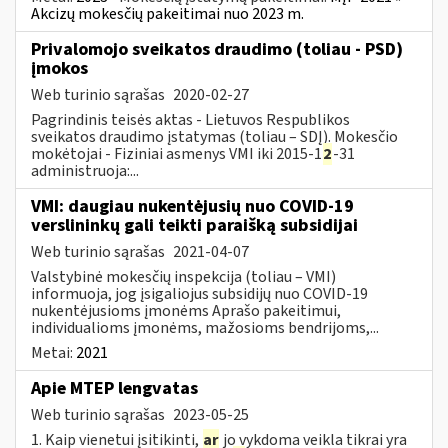
Akcizų mokesčių pakeitimai nuo 2023 m.
Privalomojo sveikatos draudimo (toliau - PSD)
įmokos
Web turinio sąrašas
2020-02-27
Pagrindinis teisės aktas - Lietuvos Respublikos
sveikatos draudimo įstatymas (toliau – SDĮ). Mokesčio
mokėtojai - Fiziniai asmenys VMI iki 2015-1
2
-31
administruoja:...
VMI: daugiau nukentėjusių nuo COVID-19
verslininkų gali teikti paraišką subsidijai
Web turinio sąrašas
2021-04-07
Valstybinė mokesčių inspekcija (toliau – VMI)
informuoja, jog įsigaliojus subsidijų nuo COVID-19
nukentėjusioms įmonėms Aprašo pakeitimui,
individualioms įmonėms, mažosioms bendrijoms,...
Metai:
2021
Apie MTEP lengvatas
Web turinio sąrašas
2023-05-25
1. Kaip vienetui įsitikinti,
ar
jo vykdoma veikla tikrai yra