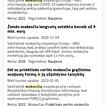
Valstybinė
mokesčių
inspekcija (toliau – VMI)
informuoja, jog nuo COVID-19 nukentėjusios įmonės ir
individualią veiklą vykdantys gyventojai, taip pat veiklos
nevykdantys...
Metai:
2021
Pagrindinis:
Naujiena
Žemės mokesčio lengvatų suteikta beveik už 9
mln. eurų
Web turinio sąrašas
2020-11-04
Valstybinė mokesčių inspekcija (toliau – VMI)
informuoja, kad, praėjus savaitei laiko nuo deklaracijų
pateikimo, daugiau nei 209 tūkst. žemės mokesčio
mokėtojų jau sumokėjo apie 11 mln. eurų....
Metai:
2020
Pagrindinis:
Naujiena
Dėl su pridėtinės vertės mokesčio grąžinimu
susijusių formų
ir
jų užpildymo taisyklių
Web turinio sąrašas
2022-01-05
Valstybinė
mokesčių
inspekcija prie Lietuvos
Respublikos finansų ministerijos informuoja, kad
siekiant sklandaus ir kokybiško perėjimo prie
skaitmeninio PVM[1] grąžinimo...
Metai:
2022
Mokesčiai:
Pridėtinės vertės mokestis