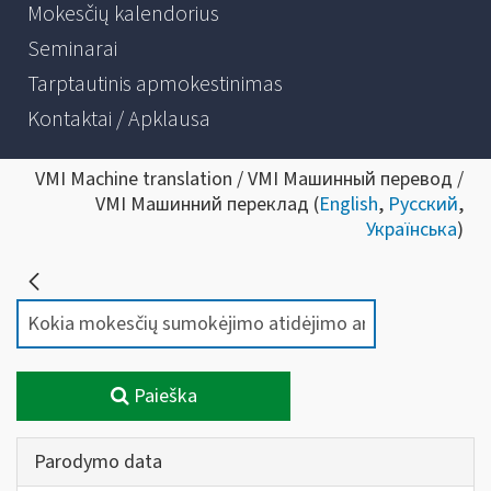
Mokesčių kalendorius
Seminarai
Tarptautinis apmokestinimas
Kontaktai / Apklausa
VMI Machine translation / VMI Машинный перевод /
VMI Машинний переклад (
English
,
Русский
,
Українська
)
Paieška
Parodymo data