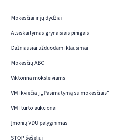
Mokesčiai ir jų dydžiai
Atsiskaitymas grynaisiais pinigais
Dažniausiai užduodami klausimai
Mokesčių ABC
Viktorina moksleiviams
VMI kviečia į „Pasimatymą su mokesčiais“
VMI turto aukcionai
Įmonių VDU palyginimas
STOP šešėliui