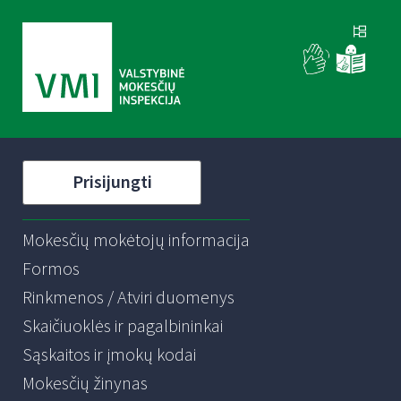
Prisijungti
Mokesčių mokėtojų informacija
Formos
Rinkmenos / Atviri duomenys
Skaičiuoklės ir pagalbininkai
Sąskaitos ir įmokų kodai
Mokesčių žinynas