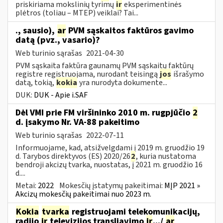
priskiriama mokslinių tyrimų
ir
eksperimentinės
plėtros (toliau – MTEP) veiklai? Tai...
., sausio),
ar
PVM sąskaitos faktūros gavimo
datą (pvz., vasario)?
Web turinio sąrašas
2021-04-30
PVM sąskaita faktūra gaunamų PVM sąskaitų faktūrų
registre registruojama, nurodant teisingą
jos
išrašymo
datą, tokią,
kokia
yra nurodyta dokumente...
DUK:
DUK - Apie i.SAF
Dėl VMI prie FM viršininko 2010 m. rugpjūčio
2
d. įsakymo Nr. VA-88 pakeitimo
Web turinio sąrašas
2022-07-11
Informuojame, kad, atsižvelgdami į 2019 m. gruodžio 19
d. Tarybos direktyvos (ES) 2020/26
2
, kuria nustatoma
bendroji akcizų tvarka, nuostatas, į 2021 m. gruodžio 16
d....
Metai:
2022
Mokesčių įstatymų pakeitimai:
MĮP 2021 »
Akcizų mokesčių pakeitimai nuo 2023 m.
Kokia
tvarka
registruojami telekomunikacijų,
radijo
ir
televizijos transliavimo
ir
.../
ar