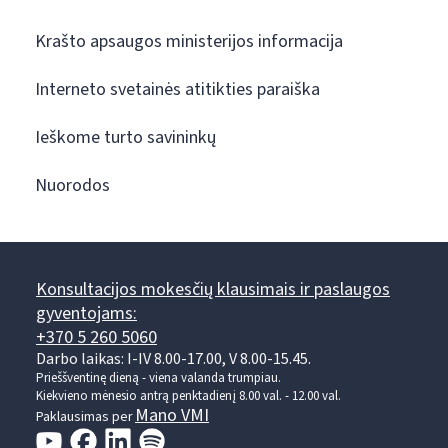
Krašto apsaugos ministerijos informacija
Interneto svetainės atitikties paraiška
Ieškome turto savininkų
Nuorodos
Konsultacijos mokesčių klausimais ir paslaugos
gyventojams:
+370 5 260 5060
Darbo laikas: I-IV 8.00-17.00, V 8.00-15.45.
Prieššventinę dieną - viena valanda trumpiau.
Kiekvieno mėnesio antrą penktadienį 8.00 val. - 12.00 val.
Mano VMI
Paklausimas per