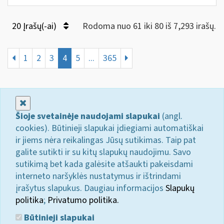
20 Įrašų(-ai)
Rodoma nuo 61 iki 80 iš 7,293 irašų.
1
2
3
4
5
...
365
Uždaryti
Šioje svetainėje naudojami slapukai
(angl.
cookies). Būtinieji slapukai įdiegiami automatiškai
ir jiems nėra reikalingas Jūsų sutikimas. Taip pat
galite sutikti ir su kitų slapukų naudojimu. Savo
sutikimą bet kada galėsite atšaukti pakeisdami
interneto naršyklės nustatymus ir ištrindami
įrašytus slapukus. Daugiau informacijos
Slapukų
politika
;
Privatumo politika.
Būtinieji slapukai