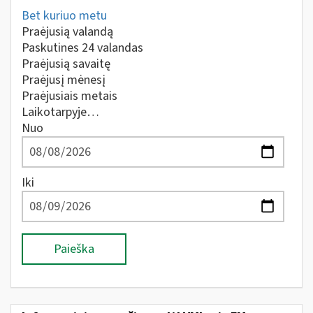
Bet kuriuo metu
Praėjusią valandą
Paskutines 24 valandas
Praėjusią savaitę
Praėjusį mėnesį
Praėjusiais metais
Laikotarpyje…
Nuo
Iki
Paieška