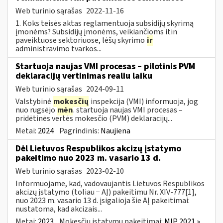
Web turinio sąrašas
2022-11-16
1. Koks teisės aktas reglamentuoja subsidijų skyrimą
įmonėms? Subsidijų įmonėms, veikiančioms itin
paveiktuose sektoriuose, lėšų skyrimo
ir
administravimo tvarkos...
Startuoja naujas VMI procesas – pilotinis PVM
deklaracijų vertinimas realiu laiku
Web turinio sąrašas
2024-09-11
Valstybinė
mokesčių
inspekcija (VMI) informuoja, jog
nuo rugsėjo
mėn
. startuoja naujas VMI procesas –
pridėtinės vertės mokesčio (PVM) deklaracijų...
Metai:
2024
Pagrindinis:
Naujiena
Dėl Lietuvos Respublikos akcizų įstatymo
pakeitimo nuo 2023 m. vasario 13 d.
Web turinio sąrašas
2023-02-10
Informuojame, kad, vadovaujantis Lietuvos Respublikos
akcizų įstatymo (toliau − AĮ) pakeitimu Nr. XIV-777[1],
nuo 2023 m. vasario 13 d. įsigalioja šie AĮ pakeitimai:
nustatoma, kad akcizais...
Metai:
2023
Mokesčių įstatymų pakeitimai:
MĮP 2021 »