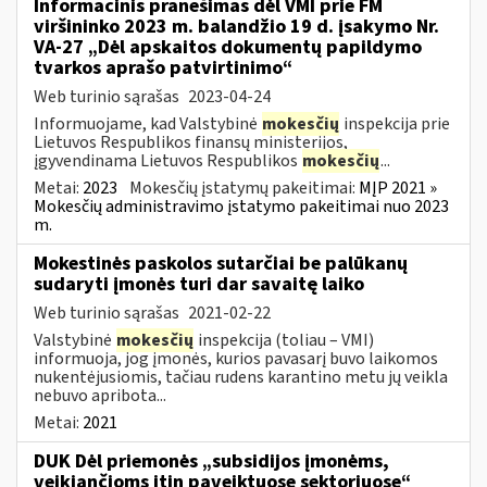
Informacinis pranešimas dėl VMI prie FM
viršininko 2023 m. balandžio 19 d. įsakymo Nr.
VA-27 „Dėl apskaitos dokumentų papildymo
tvarkos aprašo patvirtinimo“
Web turinio sąrašas
2023-04-24
Informuojame, kad Valstybinė
mokesčių
inspekcija prie
Lietuvos Respublikos finansų ministerijos,
įgyvendinama Lietuvos Respublikos
mokesčių
...
Metai:
2023
Mokesčių įstatymų pakeitimai:
MĮP 2021 »
Mokesčių administravimo įstatymo pakeitimai nuo 2023
m.
Mokestinės paskolos sutarčiai be palūkanų
sudaryti įmonės turi dar savaitę laiko
Web turinio sąrašas
2021-02-22
Valstybinė
mokesčių
inspekcija (toliau – VMI)
informuoja, jog įmonės, kurios pavasarį buvo laikomos
nukentėjusiomis, tačiau rudens karantino metu jų veikla
nebuvo apribota...
Metai:
2021
DUK Dėl priemonės „subsidijos įmonėms,
veikiančioms itin paveiktuose sektoriuose“