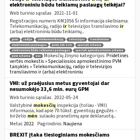
elektroniniu būdu teikiamų paslaugų teikėjai?
Web turinio sąrašas
2021-11-01
Registracijos numeris KM1056 Ši informacija skelbiama:
Telekomunikacijų, radijo
ir
televizijos transliavimo
ir
(arba) elektroniniu būdu teikiamų...
pvm
radijo
telekomunikacijų
televizijos
transliavimo
elektroninės paslaugos
pvmį 115-2 str
speciali schema
elektroniniu būdu teikiamos paslaugos
speciali apmokestinimo schema
Mokesčių žinyno kategorijos:
Pridėtinės
pvm schema
oss
vertės mokestis » Specialiosios apmokestinimo PVM
taisyklės » Telekomunikacijų, radijo ir televizijos
transliavimo ir (arba) elektroniniu
VMI: už praėjusius metus gyventojai dar
nesumokėjo 33,6 mln. eurų GPM
Web turinio sąrašas
2022-05-24
Valstybinė
mokesčių
inspekcija (toliau - VMI)
informuoja, kad apie 70 tūkst. gyventojų gegužės –
birželio
mėn
. sulauks pranešimų apie deklaruotą...
Metai:
2022
Pagrindinis:
Naujiena
BREXIT įtaka tiesioginiams mokesčiams