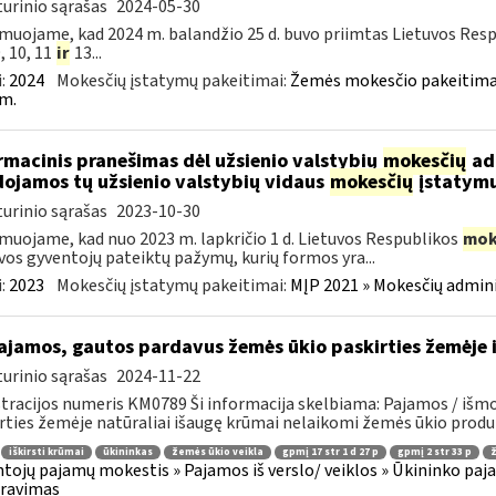
urinio sąrašas
2024-05-30
muojame, kad 2024 m. balandžio 25 d. buvo priimtas Lietuvos Res
9, 10, 11
ir
13...
:
2024
Mokesčių įstatymų pakeitimai:
Žemės mokesčio pakeitimai
m.
rmacinis pranešimas dėl užsienio valstybių
mokesčių
adm
ojamos tų užsienio valstybių vidaus
mokesčių
įstatymu
urinio sąrašas
2023-10-30
muojame, kad nuo 2023 m. lapkričio 1 d. Lietuvos Respublikos
mok
vos gyventojų pateiktų pažymų, kurių formos yra...
:
2023
Mokesčių įstatymų pakeitimai:
MĮP 2021 » Mokesčių admin
jamos, gautos pardavus žemės ūkio paskirties žemėje i
urinio sąrašas
2024-11-22
tracijos numeris KM0789 Ši informacija skelbiama: Pajamos / išmo
rties žemėje natūraliai išaugę krūmai nelaikomi žemės ūkio produkt
iškirsti krūmai
ūkininkas
žemės ūkio veikla
gpmį 17 str 1 d 27 p
gpmį 2 str 33 p
ž
tojų pajamų mokestis » Pajamos iš verslo/ veiklos » Ūkininko pajamos
aravimas