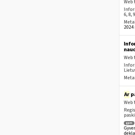
Web t
Infor
6, 8, 
Metai
2024 
Info
naud
Web t
Infor
Lietu
Metai
Ar
pa
Web t
Regis
paski
gpm
Gyven
dekl