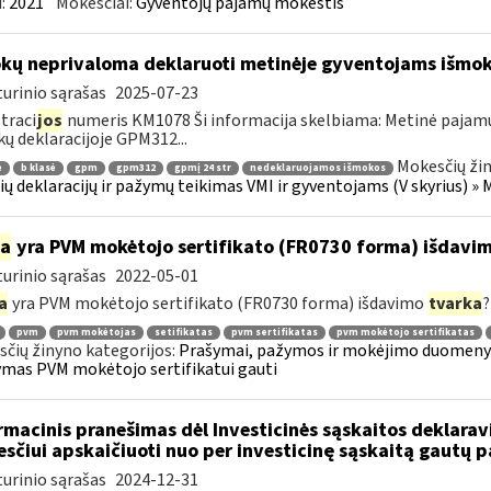
:
2021
Mokesčiai:
Gyventojų pajamų mokestis
kų neprivaloma deklaruoti metinėje gyventojams išmok
urinio sąrašas
2025-07-23
traci
jos
numeris KM1078 Ši informacija skelbiama: Metinė pajam
ų deklaracijoje GPM312...
Mokesčių žin
ė
b klasė
gpm
gpm312
gpmį 24 str
nedeklaruojamos išmokos
ų deklaracijų ir pažymų teikimas VMI ir gyventojams (V skyrius) 
ia
yra PVM mokėtojo sertifikato (FR0730 forma) išdavi
urinio sąrašas
2022-05-01
a
yra PVM mokėtojo sertifikato (FR0730 forma) išdavimo
tvarka
?
pvm
pvm mokėtojas
setifikatas
pvm sertifikatas
pvm mokėtojo sertifikatas
čių žinyno kategorijos:
Prašymai, pažymos ir mokėjimo duomenys
mas PVM mokėtojo sertifikatui gauti
rmacinis pranešimas dėl Investicinės sąskaitos deklara
sčiui apskaičiuoti nuo per investicinę sąskaitą gautų
urinio sąrašas
2024-12-31