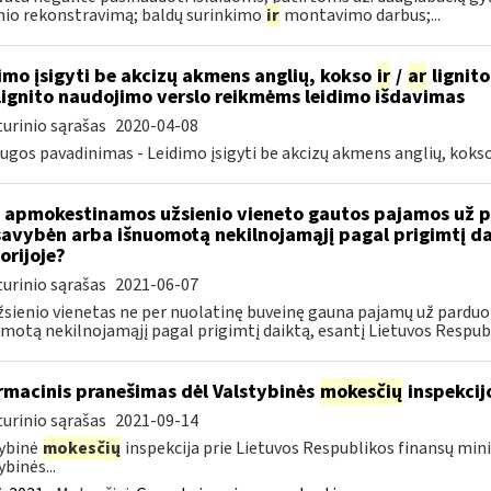
nio rekonstravimą; baldų surinkimo
ir
montavimo darbus;...
imo įsigyti be akcizų akmens anglių, kokso
ir
/
ar
lignito
ignito naudojimo verslo reikmėms leidimo išdavimas
urinio sąrašas
2020-04-08
ugos pavadinimas - Leidimo įsigyti be akcizų akmens anglių, koks
 apmokestinamos užsienio vieneto gautos pajamos už pa
avybėn arba išnuomotą nekilnojamąjį pagal prigimtį dai
orijoje?
urinio sąrašas
2021-06-07
žsienio vienetas ne per nuolatinę buveinę gauna pajamų už parduo
motą nekilnojamąjį pagal prigimtį daiktą, esantį Lietuvos Respubl
rmacinis pranešimas dėl Valstybinės
mokesčių
inspekcij
urinio sąrašas
2021-09-14
ybinė
mokesčių
inspekcija prie Lietuvos Respublikos finansų mini
ybinės...