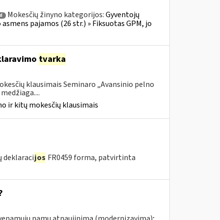
Mokesčių žinyno kategorijos:
Gyventojų
 d
io asmens pajamos (26 str.) » Fiksuotas GPM, jo
laravimo
tvarka
mokesčių klausimais Seminaro „Avansinio pelno
medžiaga....
o ir kitų mokesčių klausimais
 deklaraci
jos
FR0459 forma, patvirtinta
?
gyvenamųjų namų atnaujinimą (modernizavimą);