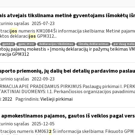
ais atvejais tikslinama metinė gyventojams išmokėtų i
urinio sąrašas
2025-07-23
traci
jos
numeris KM1084 Ši informacija skelbiama: Metinė pajam
ktos deklaraci
jos
GPM312...
gpm312
gpmį 24 str
deklaracijos tikslinimas
išmokų deklaravimas
per daug moke
tojų pajamų mokestis » Įmonių deklaracijų ir pažymų teikimas VMI
racija GPM312
sporto priemonių, jų dalių bei detalių pardavimo pasla
urinio sąrašas
2022-09-23
RMACIJA APIE PRADEDAMUS PIRKIMUS Paslaugų pirkimai I. PER
KTINIAI DUOMENYS: I.1. Perkančiosios organizacijos pavadinimas
:
2022
Pagrindinis:
Viešieji pirkimai
 apmokestinamos pajamos, gautos iš veiklos pagal versl
urinio sąrašas
2025-12-05
tracijos numeris KM063
2
Ši informacija skelbiama: Fiksuoto GPM