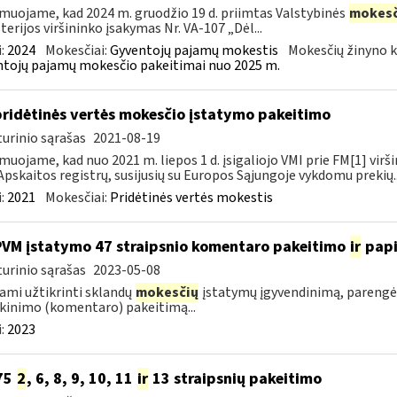
muojame, kad 2024 m. gruodžio 19 d. priimtas Valstybinės
mokesč
terijos viršininko įsakymas Nr. VA-107 „Dėl...
:
2024
Mokesčiai:
Gyventojų pajamų mokestis
Mokesčių žinyno k
tojų pajamų mokesčio pakeitimai nuo 2025 m.
pridėtinės vertės mokesčio įstatymo pakeitimo
urinio sąrašas
2021-08-19
muojame, kad nuo 2021 m. liepos 1 d. įsigaliojo VMI prie FM[1] virši
Apskaitos registrų, susijusių su Europos Sąjungoje vykdomu prekių..
:
2021
Mokesčiai:
Pridėtinės vertės mokestis
PVM įstatymo 47 straipsnio komentaro pakeitimo
ir
pap
urinio sąrašas
2023-05-08
ami užtikrinti sklandų
mokesčių
įstatymų įgyvendinimą, parengė
kinimo (komentaro) pakeitimą...
:
2023
75
2
, 6, 8, 9, 10, 11
ir
13 straipsnių pakeitimo