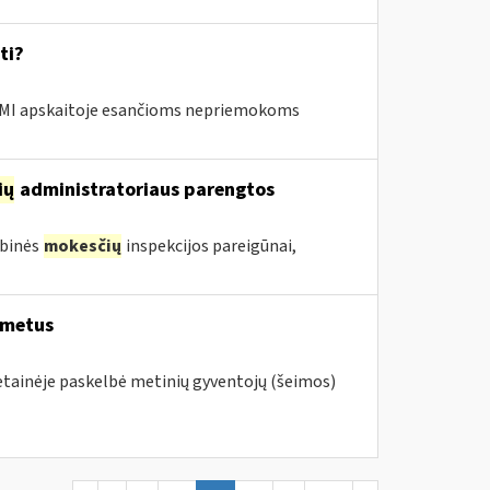
ti?
MI apskaitoje esančioms nepriemokoms
ių
administratoriaus parengtos
ybinės
mokesčių
inspekcijos pareigūnai,
 metus
vetainėje paskelbė metinių gyventojų (šeimos)