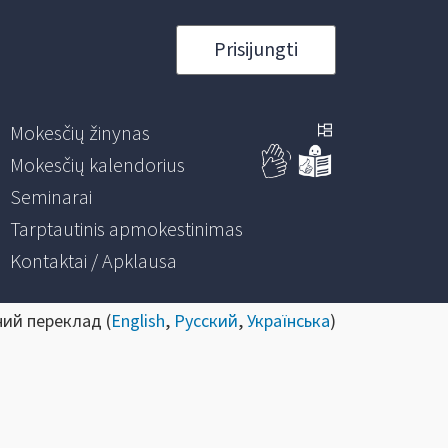
Prisijungti
Mokesčių žinynas
Mokesčių kalendorius
Seminarai
Tarptautinis apmokestinimas
Kontaktai / Apklausa
ний переклад (
English
,
Русский
,
Українська
)