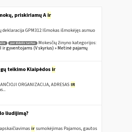
šmokų, priskiriamų A
ir
ų deklaracija GPM312 Išmokas išmokėjęs asmuo
Mokesčių žinyno kategorijos:
sčio
per didelis tarifas
 ir gyventojams (V skyrius) » Metinė pajamų
ugų teikimo Klaipėdos
ir
KANČIOJI ORGANIZACIJA, ADRESAS
IR
...
o liudijimą?
 apskaičiavimas
ir
sumokėjimas Pajamos, gautos