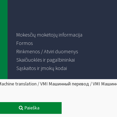
Mokesčių mokėtojų informacija
Formos
Rinkmenos / Atviri duomenys
Skaičiuoklės ir pagalbininkai
Sąskaitos ir įmokų kodai
Machine translation / VMI Машинный перевод / VMI Машин
Paieška