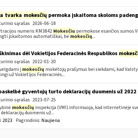
ia
tvarka
mokesčių
permoka įskaitoma skoloms padeng
urinio sąrašas
2026-06-18
tracijos numeris KM3842
Mokesčių
permokose esančios sumos V
gti įskaitomos automatiškai, be
mokesčių
...
škinimas dėl Vokietijos Federacinės Respublikos
mokesč
urinio sąrašas
2022-01-20
velgdami į
mokesčių
mokėtojų prašymus bei siekdami, kad Valst
ingi už Vokietijos Federacinės...
paskelbė gyventojų turto deklaracijų duomenis už 2022
urinio sąrašas
2023-07-25
ybinė
mokesčių
inspekcija (VMI) informuoja, kad internetinėje s
 deklaracijų duomenis už...
:
2023
Pagrindinis:
Naujiena