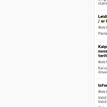
stati
Leid
/
ar
l
Web t
Pasla
Kaip
nuos
terit
Web t
Kai u
išnuo
Info
Web t
Valst
Valst