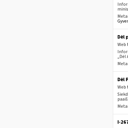
Infor
minis
Metai
Gyven
Dėl 
Web t
Infor
„Dėl 
Metai
Dėl 
Web t
Siekd
paaiš
Metai
I-26