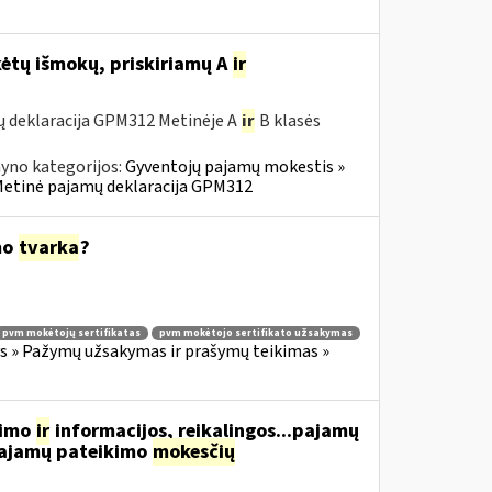
ėtų išmokų, priskiriamų A
ir
ų deklaracija GPM312 Metinėje A
ir
B klasės
yno kategorijos:
Gyventojų pajamų mokestis »
» Metinė pajamų deklaracija GPM312
mo
tvarka
?
pvm mokėtojų sertifikatas
pvm mokėtojo sertifikato užsakymas
 » Pažymų užsakymas ir prašymų teikimas »
vimo
ir
informacijos, reikalingos...pajamų
 pajamų pateikimo
mokesčių