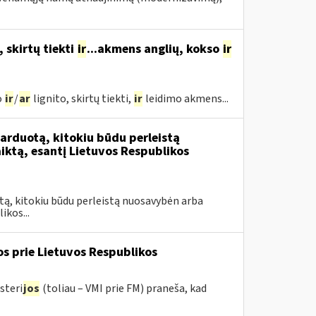
, skirtų tiekti
ir
...akmens anglių, kokso
ir
o
ir
/
ar
lignito, skirtų tiekti,
ir
leidimo akmens...
rduotą, kitokiu būdu perleistą
ktą, esantį Lietuvos Respublikos
tą, kitokiu būdu perleistą nuosavybėn arba
ikos...
os prie Lietuvos Respublikos
steri
jos
(toliau – VMI prie FM) praneša, kad