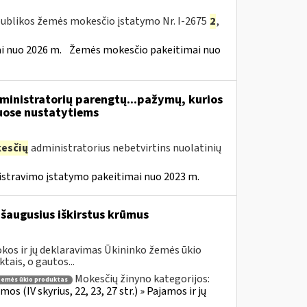
publikos žemės mokesčio įstatymo Nr. I-2675
2
,
 nuo 2026 m.
Žemės mokesčio pakeitimai nuo
inistratorių parengtų...pažymų, kurios
ose nustatytiems
esčių
administratorius nebetvirtins nuolatinių
istravimo įstatymo pakeitimai nuo 2023 m.
šaugusius iškirstus krūmus
kos ir jų deklaravimas Ūkininko žemės ūkio
ais, o gautos...
Mokesčių žinyno kategorijos:
emės ūkio produktas
 (IV skyrius, 22, 23, 27 str.) » Pajamos ir jų