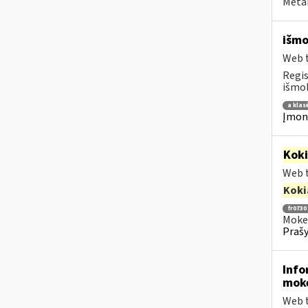
Metai
išmo
Web t
Regis
išmok
a klas
Įmoni
Kok
Web t
Koki
fr0730
Mokes
Prašy
Info
moke
Web t