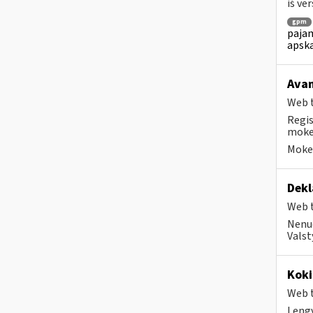
iš ver
gpm
pajam
apska
Avan
Web t
Regis
mokes
Mokes
Dekl
Web t
Nenuo
Valst
Koki
Web t
Lengv