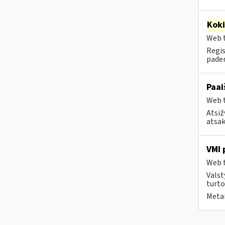
Kok
Web t
Regis
paden
Paai
Web t
Atsiž
atsak
VMI 
Web t
Valst
turto
Metai