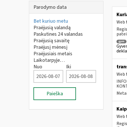
Parodymo data
Kuri
Bet kuriuo metu
Web t
Praėjusią valandą
Regis
Paskutines 24 valandas
patei
Praėjusią savaitę
gpm
Gyven
Praėjusį mėnesį
dekla
Praėjusiais metais
Laikotarpyje…
Nuo
Iki
tran
Web t
INFO
KONTA
Paieška
Metai
Kaip
Web t
Regis