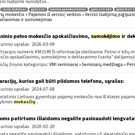
slo liudijime nurodytos...
verslo liudijimas
gpmį 6 str
pajamų apmokestinimas
gpmį 2 str 22 d
gpmį 10 str 2
ų mokestis » Pajamos iš verslo/ veiklos » Verslo liudijimą įsigijus
ičiavimas ir sumokėjimas
sinio pelno mokesčio apskaičiavimo,
sumokėjimo
ir
dek
urinio sąrašas
2026-03-09
tracijos numeris KM3149 Ši informacija skelbiama: Pelno ir kitų 
čio apskaičiavimo, sumokėjimo ir deklaravimo tvarka" dalijamoji 
čių žinyno kategorijos:
VMI seminarai » Seminarų medžiaga » Peln
aracijų, kurios gali būti pildomos telefonu, sąrašas:
urinio sąrašas
2024-07-08
latinio Lietuvos gyventojo pajamų mokesčio nuo B klasės pajamų
ybinės
mokesčių
...
oms patirtoms išlaidoms negalite pasinaudoti lengvata
urinio sąrašas
2020-02-20
ata negalite pasinaudoti išlaidoms, patirtoms už: daugiabučių 